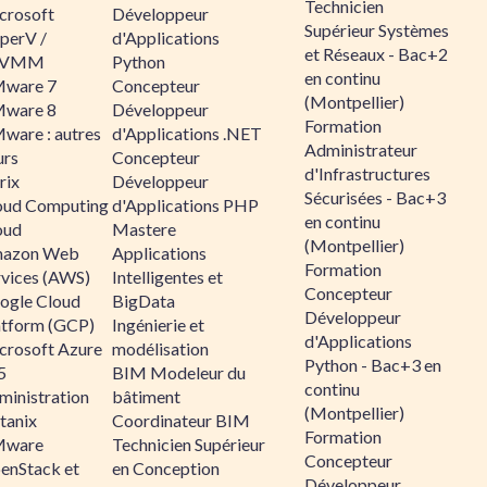
Technicien
crosoft
Développeur
Supérieur Systèmes
perV /
d'Applications
et Réseaux - Bac+2
CVMM
Python
en continu
ware 7
Concepteur
(Montpellier)
ware 8
Développeur
Formation
ware : autres
d'Applications .NET
Administrateur
urs
Concepteur
d'Infrastructures
rix
Développeur
Sécurisées - Bac+3
oud Computing
d'Applications PHP
en continu
oud
Mastere
(Montpellier)
azon Web
Applications
Formation
rvices (AWS)
Intelligentes et
Concepteur
ogle Cloud
BigData
Développeur
atform (GCP)
Ingénierie et
d'Applications
crosoft Azure
modélisation
Python - Bac+3 en
5
BIM Modeleur du
continu
ministration
bâtiment
(Montpellier)
tanix
Coordinateur BIM
Formation
ware
Technicien Supérieur
Concepteur
enStack et
en Conception
Développeur