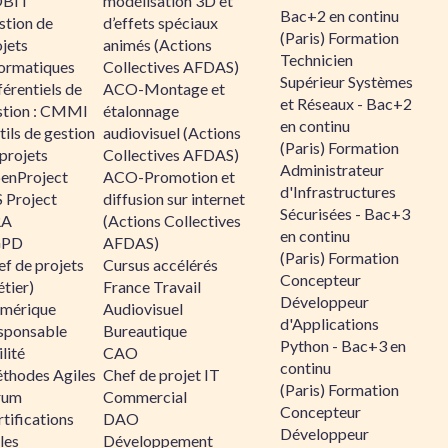
BIT
modélisation 3D et
Bac+2 en continu
stion de
d’effets spéciaux
(Paris) Formation
jets
animés (Actions
Technicien
formatiques
Collectives AFDAS)
Supérieur Systèmes
érentiels de
ACO-Montage et
et Réseaux - Bac+2
stion : CMMI
étalonnage
en continu
ils de gestion
audiovisuel (Actions
(Paris) Formation
projets
Collectives AFDAS)
Administrateur
enProject
ACO-Promotion et
d'Infrastructures
 Project
diffusion sur internet
Sécurisées - Bac+3
RA
(Actions Collectives
en continu
GPD
AFDAS)
(Paris) Formation
f de projets
Cursus accélérés
Concepteur
tier)
France Travail
Développeur
mérique
Audiovisuel
d'Applications
sponsable
Bureautique
Python - Bac+3 en
lité
CAO
continu
thodes Agiles
Chef de projet IT
(Paris) Formation
rum
Commercial
Concepteur
tifications
DAO
Développeur
les
Développement