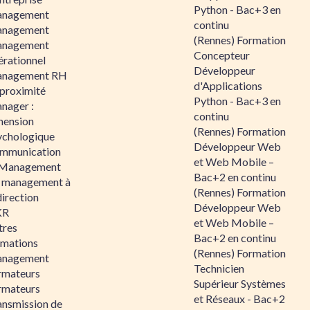
Python - Bac+3 en
nagement
continu
nagement
(Rennes) Formation
nagement
Concepteur
érationnel
Développeur
nagement RH
d'Applications
 proximité
Python - Bac+3 en
nager :
continu
mension
(Rennes) Formation
ychologique
Développeur Web
mmunication
et Web Mobile –
 Management
Bac+2 en continu
 management à
(Rennes) Formation
direction
Développeur Web
KR
et Web Mobile –
tres
Bac+2 en continu
rmations
(Rennes) Formation
nagement
Technicien
rmateurs
Supérieur Systèmes
rmateurs
et Réseaux - Bac+2
ansmission de