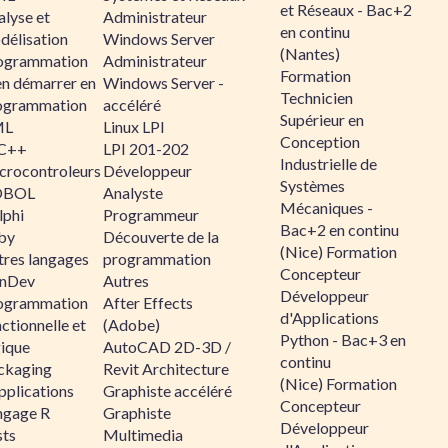
et Réseaux - Bac+2
alyse et
Administrateur
en continu
délisation
Windows Server
(Nantes)
ogrammation
Administrateur
Formation
en démarrer en
Windows Server -
Technicien
ogrammation
accéléré
Supérieur en
ML
Linux LPI
Conception
C++
LPI 201-202
Industrielle de
crocontroleurs
Développeur
Systèmes
OBOL
Analyste
Mécaniques -
lphi
Programmeur
Bac+2 en continu
by
Découverte de la
(Nice) Formation
tres langages
programmation
Concepteur
nDev
Autres
Développeur
ogrammation
After Effects
d'Applications
ctionnelle et
(Adobe)
Python - Bac+3 en
gique
AutoCAD 2D-3D /
continu
ckaging
Revit Architecture
(Nice) Formation
pplications
Graphiste accéléré
Concepteur
ngage R
Graphiste
Développeur
sts
Multimedia