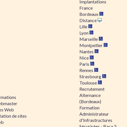
Implantations
France
Bordeaux
Distance
Lille
Lyon
Marseille
Montpellier
Nantes
Nice
Paris
Rennes
Strasbourg
Toulouse
Recrutement
Alternance
rmations
(Bordeaux)
bmaster
Formation
tes Web
Administrateur
ation de sites
d'Infrastructures
eb
Sécurisées - Bac+3