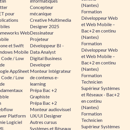
lin
informatiques
(Nantes)
tter
Concepteur
Formation
ET pour
mécanique
Développeur Web
lications
Creative Multimedia
et Web Mobile –
biles
Designer 2025
Bac+2 en continu
ameworks Web
Dessinateur
(Nantes)
bile
Projeteur
Formation
one et Swift
Développeur BI -
Développeur Web
ndows Mobile
Data Analyst
et Web Mobile –
 Code / Low
Digital Business
Bac+2 en continu
de
Developer
(Nantes)
ogle AppSheet
Monteur Intégrateur
Formation
 Code / Low
de contenus e-
Technicien
de
learning
Supérieur Systèmes
ndamentaux
Prépa Bac +2
et Réseaux - Bac+2
bble
Graphiste
en continu
n
Prépa Bac +2
(Nantes)
bflow
Monteur audiovisuel
Formation
wer Platform
UX/UI Designer
Technicien
ie Logiciel
Autres cursus
Supérieur Systèmes
ML
Systèmes et Réseaux