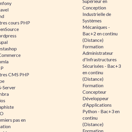
Supérieur en
mfony
Conception
ravel
Industrielle de
nd
Systèmes
tres cours PHP
Mécaniques -
enSource
Bac+2 en continu
rdpress
(Distance)
upal
Formation
estashop
Administrateur
Commerce
d'Infrastructures
omla
Sécurisées - Bac+3
IP
en continu
tres CMS PHP
(Distance)
pe
Formation
-Server
Concepteur
mbra
Développeur
ios
d'Applications
aphiste
Python - Bac+3 en
AO
continu
emiers pas en
(Distance)
éation
Formation