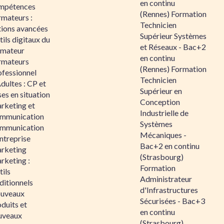
en continu
mpétences
(Rennes) Formation
rmateurs :
Technicien
tions avancées
Supérieur Systèmes
ils digitaux du
et Réseaux - Bac+2
rmateur
en continu
rmateurs
(Rennes) Formation
ofessionnel
Technicien
dultes : CP et
Supérieur en
es en situation
Conception
rketing et
Industrielle de
mmunication
Systèmes
mmunication
Mécaniques -
ntreprise
Bac+2 en continu
rketing
(Strasbourg)
rketing :
Formation
ils
Administrateur
ditionnels
d'Infrastructures
uveaux
Sécurisées - Bac+3
duits et
en continu
uveaux
(Strasbourg)