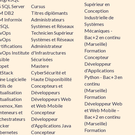
Supérieur en
 SQL Server
Cursus
Conception
M DB2
Titres diplômants
Industrielle de
M Informix
Administrateurs
Systèmes
SQL
Systèmes et Réseaux
Mécaniques -
vOps
Technicien Supérieur
Bac+2 en continu
vOps
Systèmes et Réseaux
(Marseille)
tifications
Administrateur
Formation
vOps Institute
d'Infrastructures
Concepteur
sible
Sécurisées
Développeur
ppet
Mastere
d'Applications
ltStack
CyberSécurité et
Python - Bac+3 en
ne Logicielle
Haute Disponibilité
continu
ils de
Concepteurs et
(Marseille)
tualisation
Développeurs
Formation
tualisation
Développeurs Web
Développeur Web
oxmox, Xen
et Web Mobile
et Web Mobile –
nteneurs et
Concepteur
Bac+2 en continu
chestrateurs
Développeur
(Marseille)
cker
d'Applications Java
Formation
bernetes
Concepteur