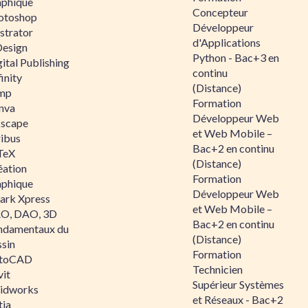
aphique
Concepteur
otoshop
Développeur
ustrator
d'Applications
Design
Python - Bac+3 en
ital Publishing
continu
inity
(Distance)
mp
Formation
nva
Développeur Web
kscape
et Web Mobile –
ribus
Bac+2 en continu
TeX
(Distance)
éation
Formation
aphique
Développeur Web
ark Xpress
et Web Mobile –
O, DAO, 3D
Bac+2 en continu
ndamentaux du
(Distance)
ssin
Formation
toCAD
Technicien
vit
Supérieur Systèmes
lidworks
et Réseaux - Bac+2
tia