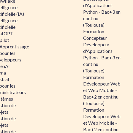
owflake
d'Applications
elligence
Python - Bac+3 en
ificielle (IA)
continu
elligence
(Toulouse)
ificielle
Formation
atGPT
Concepteur
pilot
Développeur
 Apprentissage
d'Applications
pour les
Python - Bac+3 en
veloppeurs
continu
enAI
(Toulouse)
ama
Formation
stral
Développeur Web
pour les
et Web Mobile –
ministrateurs
Bac+2 en continu
stèmes
(Toulouse)
stion de
Formation
jets
Développeur Web
stion de
et Web Mobile –
jets
Bac+2 en continu
stion de