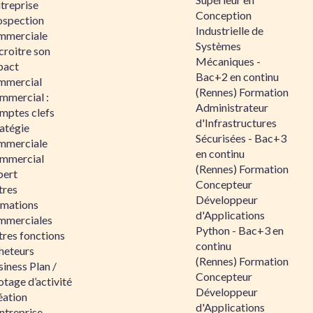
ntreprise
Conception
ospection
Industrielle de
mmerciale
Systèmes
croitre son
Mécaniques -
pact
Bac+2 en continu
mmercial
(Rennes) Formation
mmercial :
Administrateur
mptes clefs
d'Infrastructures
atégie
Sécurisées - Bac+3
mmerciale
en continu
mmercial
(Rennes) Formation
pert
Concepteur
tres
Développeur
rmations
d'Applications
mmerciales
Python - Bac+3 en
tres fonctions
continu
heteurs
(Rennes) Formation
iness Plan /
Concepteur
otage d’activité
Développeur
éation
d'Applications
ntreprise