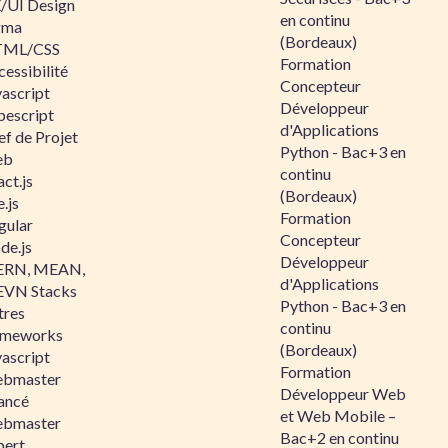
/UI Design
en continu
gma
(Bordeaux)
ML/CSS
Formation
essibilité
Concepteur
vascript
Développeur
pescript
d'Applications
ef de Projet
Python - Bac+3 en
eb
continu
ct.js
(Bordeaux)
.js
Formation
gular
Concepteur
de.js
Développeur
RN, MEAN,
d'Applications
VN Stacks
Python - Bac+3 en
tres
continu
ameworks
(Bordeaux)
vascript
Formation
bmaster
Développeur Web
ancé
et Web Mobile –
bmaster
Bac+2 en continu
pert