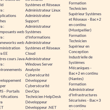
Formation
ld
Systèmes et Réseaux
Technicien
a :
Administrateur Linux
Supérieur Systèmes
plications
Administrateur
et Réseaux - Bac+2
ches
Support
en continu
a :
Administrateur
(Montpellier)
mposants web
Systèmes
Formation
a :
d'Informations
Technicien
ameworks web
Administrateur
Supérieur en
ministration
Systèmes et Réseaux
Conception
va EE
Cloud
Industrielle de
tres cours Java
Administrateur
Systèmes
a :
Windows Server
Mécaniques -
vironnements
Analyste
Bac+2 en continu
Cybersécurité
(Nantes)
veloppement
Développeur
Formation
sper
Cybersécurité
Administrateur
S - Portails
DevOps
d'Infrastructures
tifications
Technicien HelpDesk
Sécurisées - Bac+3
va
Développeur
en continu
ET
Développeur .NET