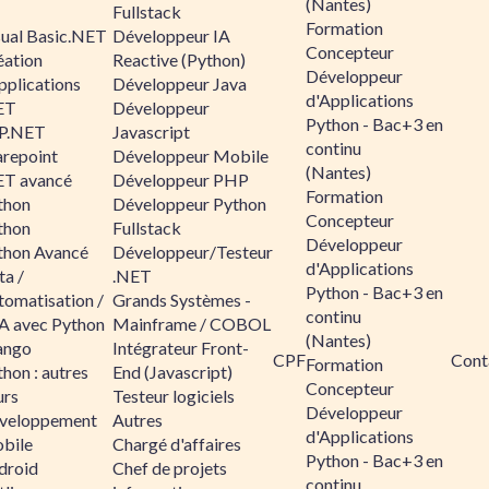
(Nantes)
Fullstack
Formation
sual Basic.NET
Développeur IA
Concepteur
éation
Reactive (Python)
Développeur
pplications
Développeur Java
d'Applications
ET
Développeur
Python - Bac+3 en
P.NET
Javascript
continu
arepoint
Développeur Mobile
(Nantes)
ET avancé
Développeur PHP
Formation
thon
Développeur Python
Concepteur
thon
Fullstack
Développeur
thon Avancé
Développeur/Testeur
d'Applications
ta /
.NET
Python - Bac+3 en
tomatisation /
Grands Systèmes -
continu
A avec Python
Mainframe / COBOL
(Nantes)
ango
Intégrateur Front-
CPF
Cont
Formation
hon : autres
End (Javascript)
Concepteur
urs
Testeur logiciels
Développeur
veloppement
Autres
d'Applications
bile
Chargé d'affaires
Python - Bac+3 en
droid
Chef de projets
continu