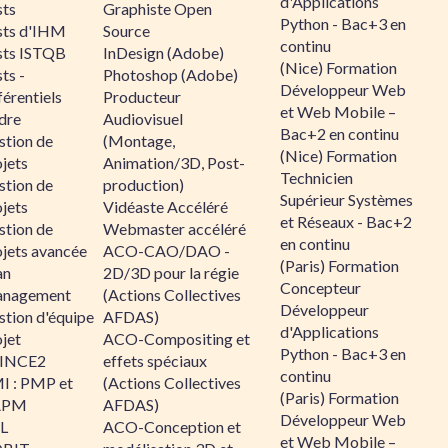
d'Applications
sts
Graphiste Open
Python - Bac+3 en
sts d'IHM
Source
continu
sts ISTQB
InDesign (Adobe)
(Nice) Formation
ts -
Photoshop (Adobe)
Développeur Web
érentiels
Producteur
et Web Mobile –
dre
Audiovisuel
Bac+2 en continu
stion de
(Montage,
(Nice) Formation
jets
Animation/3D, Post-
Technicien
stion de
production)
Supérieur Systèmes
jets
Vidéaste Accéléré
et Réseaux - Bac+2
stion de
Webmaster accéléré
en continu
ojets avancée
ACO-CAO/DAO -
(Paris) Formation
an
2D/3D pour la régie
Concepteur
nagement
(Actions Collectives
Développeur
stion d'équipe
AFDAS)
d'Applications
jet
ACO-Compositing et
Python - Bac+3 en
INCE2
effets spéciaux
continu
I : PMP et
(Actions Collectives
(Paris) Formation
APM
AFDAS)
Développeur Web
IL
ACO-Conception et
et Web Mobile –