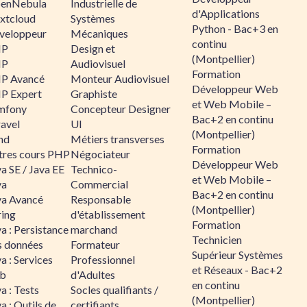
enNebula
Industrielle de
d'Applications
xtcloud
Systèmes
Python - Bac+3 en
veloppeur
Mécaniques
continu
HP
Design et
(Montpellier)
HP
Audiovisuel
Formation
P Avancé
Monteur Audiovisuel
Développeur Web
P Expert
Graphiste
et Web Mobile –
mfony
Concepteur Designer
Bac+2 en continu
ravel
UI
(Montpellier)
nd
Métiers transverses
Formation
tres cours PHP
Négociateur
Développeur Web
a SE / Java EE
Technico-
et Web Mobile –
va
Commercial
Bac+2 en continu
va Avancé
Responsable
(Montpellier)
ring
d'établissement
Formation
a : Persistance
marchand
Technicien
s données
Formateur
Supérieur Systèmes
a : Services
Professionnel
et Réseaux - Bac+2
b
d'Adultes
en continu
a : Tests
Socles qualifiants /
(Montpellier)
a : Outils de
certifiants