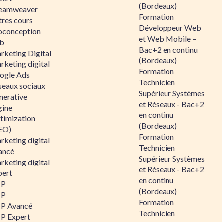
(Bordeaux)
eamweaver
Formation
tres cours
Développeur Web
oconception
et Web Mobile –
b
Bac+2 en continu
rketing Digital
(Bordeaux)
rketing digital
Formation
ogle Ads
Technicien
seaux sociaux
Supérieur Systèmes
nerative
et Réseaux - Bac+2
gine
en continu
timization
(Bordeaux)
EO)
Formation
rketing digital
Technicien
ancé
Supérieur Systèmes
rketing digital
et Réseaux - Bac+2
pert
en continu
HP
(Bordeaux)
HP
Formation
P Avancé
Technicien
P Expert