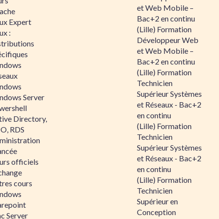
urs
et Web Mobile –
ache
Bac+2 en continu
nux Expert
(Lille) Formation
ux :
Développeur Web
tributions
et Web Mobile –
écifiques
Bac+2 en continu
ndows
(Lille) Formation
seaux
Technicien
ndows
Supérieur Systèmes
ndows Server
et Réseaux - Bac+2
wershell
en continu
ive Directory,
(Lille) Formation
O, RDS
Technicien
ministration
Supérieur Systèmes
ancée
et Réseaux - Bac+2
rs officiels
en continu
change
(Lille) Formation
tres cours
Technicien
ndows
Supérieur en
arepoint
Conception
nc Server