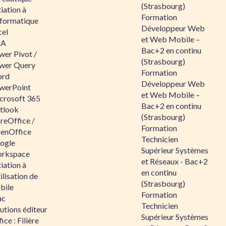
(Strasbourg)
tiation à
Formation
nformatique
Développeur Web
cel
et Web Mobile –
BA
Bac+2 en continu
wer Pivot /
(Strasbourg)
wer Query
Formation
rd
Développeur Web
werPoint
et Web Mobile –
crosoft 365
Bac+2 en continu
tlook
(Strasbourg)
reOffice /
Formation
enOffice
Technicien
ogle
Supérieur Systèmes
rkspace
et Réseaux - Bac+2
tiation à
en continu
tilisation de
(Strasbourg)
bile
Formation
ac
Technicien
utions éditeur
Supérieur Systèmes
ice : Filière