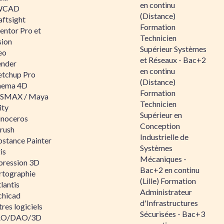
en continu
WCAD
(Distance)
aftsight
Formation
entor Pro et
Technicien
sion
Supérieur Systèmes
eo
et Réseaux - Bac+2
ender
en continu
etchup Pro
(Distance)
nema 4D
Formation
SMAX / Maya
Technicien
ity
Supérieur en
inoceros
Conception
rush
Industrielle de
bstance Painter
Systèmes
is
Mécaniques -
pression 3D
Bac+2 en continu
rtographie
(Lille) Formation
lantis
Administrateur
chicad
d'Infrastructures
res logiciels
Sécurisées - Bac+3
O/DAO/3D