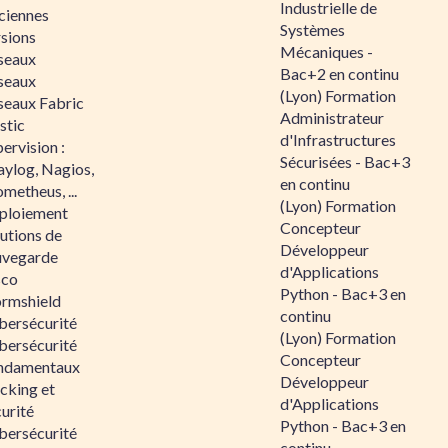
Industrielle de
ciennes
Systèmes
rsions
Mécaniques -
seaux
Bac+2 en continu
seaux
(Lyon) Formation
seaux Fabric
Administrateur
stic
d'Infrastructures
ervision :
Sécurisées - Bac+3
aylog, Nagios,
en continu
metheus, ...
(Lyon) Formation
ploiement
Concepteur
utions de
Développeur
uvegarde
d'Applications
sco
Python - Bac+3 en
ormshield
continu
bersécurité
(Lyon) Formation
bersécurité
Concepteur
ndamentaux
Développeur
cking et
d'Applications
urité
Python - Bac+3 en
bersécurité
continu