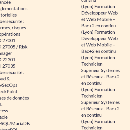
ancée
(Lyon) Formation
glementations
Développeur Web
torielles
et Web Mobile –
ersécurité :
Bac+2 en continu
rmes, risques
(Lyon) Formation
opérations
Développeur Web
O 27001
et Web Mobile –
O 27005 / Risk
Bac+2 en continu
nager
(Lyon) Formation
O 22301
Technicien
O 27035
Supérieur Systèmes
ersécurité :
et Réseaux - Bac+2
oud &
en continu
vSecOps
(Lyon) Formation
eckPoint
Technicien
ses de données
Supérieur Systèmes
L
et Réseaux - Bac+2
cess
en continu
acle
(Lyon) Formation
SQL/MariaDB
Technicien
stgreSQL