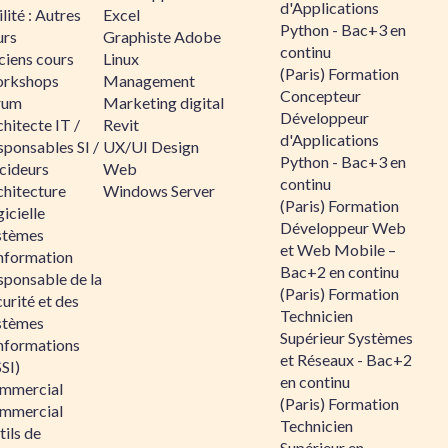
d'Applications
lité : Autres
Excel
Python - Bac+3 en
urs
Graphiste Adobe
continu
ciens cours
Linux
(Paris) Formation
rkshops
Management
Concepteur
rum
Marketing digital
Développeur
hitecte IT /
Revit
d'Applications
sponsables SI /
UX/UI Design
Python - Bac+3 en
cideurs
Web
continu
chitecture
Windows Server
(Paris) Formation
icielle
Développeur Web
stèmes
et Web Mobile –
information
Bac+2 en continu
sponsable de la
(Paris) Formation
urité et des
Technicien
stèmes
Supérieur Systèmes
informations
et Réseaux - Bac+2
SI)
en continu
mmercial
(Paris) Formation
mmercial
Technicien
ils de
Supérieur en