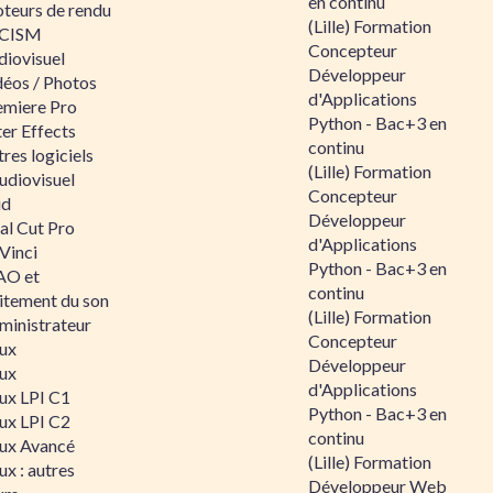
en continu
teurs de rendu
(Lille) Formation
CISM
Concepteur
diovisuel
Développeur
déos / Photos
d'Applications
emiere Pro
Python - Bac+3 en
er Effects
continu
res logiciels
(Lille) Formation
udiovisuel
Concepteur
id
Développeur
al Cut Pro
d'Applications
Vinci
Python - Bac+3 en
O et
continu
aitement du son
(Lille) Formation
ministrateur
Concepteur
nux
Développeur
nux
d'Applications
nux LPI C1
Python - Bac+3 en
nux LPI C2
continu
nux Avancé
(Lille) Formation
ux : autres
Développeur Web