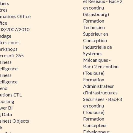
et Réseaux - Bac+2
tiers
en continu
tres
(Strasbourg)
rmations Office
Formation
fice
Technicien
03/2007/2010
Supérieur en
ndage
Conception
tres cours
Industrielle de
rkshops
Systèmes
crosoft 365
Mécaniques -
siness
Bac+2 en continu
elligence
(Toulouse)
siness
Formation
elligence
Administrateur
lend
d'Infrastructures
lutions ETL
Sécurisées - Bac+3
porting
en continu
wer BI
(Toulouse)
g Data
Formation
siness Objects
Concepteur
ik
Développeur