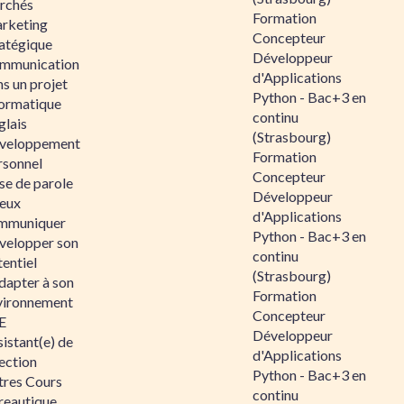
rchés
Formation
rketing
Concepteur
ratégique
Développeur
mmunication
d'Applications
s un projet
Python - Bac+3 en
formatique
continu
glais
(Strasbourg)
veloppement
Formation
rsonnel
Concepteur
se de parole
Développeur
eux
d'Applications
mmuniquer
Python - Bac+3 en
velopper son
continu
entiel
(Strasbourg)
dapter à son
Formation
vironnement
Concepteur
E
Développeur
istant(e) de
d'Applications
ection
Python - Bac+3 en
tres Cours
continu
reautique