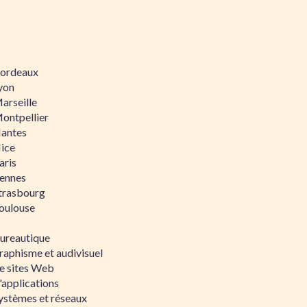
 Bordeaux
Lyon
Marseille
Montpellier
Nantes
Nice
aris
Rennes
Strasbourg
Toulouse
bureautique
raphisme et audivisuel
e sites Web
'applications
ystèmes et réseaux