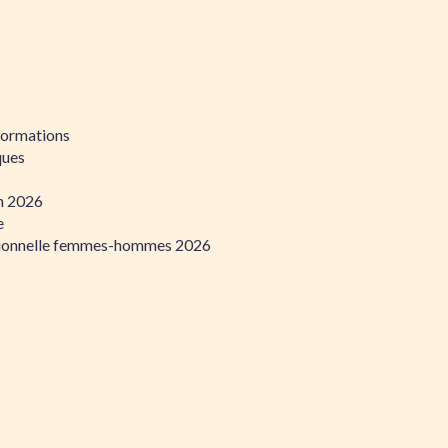
formations
ques
on 2026
e
ssionnelle femmes-hommes 2026