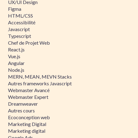
UX/UI Design
Figma
HTML/CSS
Accessibilité
Javascript
Typescript
Chef de Projet Web
React.js
Vue.js
Angular
Node.js
MERN, MEAN, MEVN Stacks
Autres frameworks Javascript
Webmaster Avancé
Webmaster Expert
Dreamweaver
Autres cours
Ecoconception web
Marketing Digital
Marketing digital
Google Ads