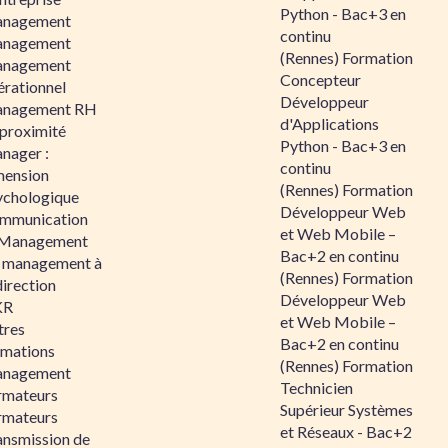
Python - Bac+3 en
nagement
continu
nagement
(Rennes) Formation
nagement
Concepteur
érationnel
Développeur
nagement RH
d'Applications
 proximité
Python - Bac+3 en
nager :
continu
mension
(Rennes) Formation
ychologique
Développeur Web
mmunication
et Web Mobile –
 Management
Bac+2 en continu
 management à
(Rennes) Formation
direction
Développeur Web
KR
et Web Mobile –
tres
Bac+2 en continu
rmations
(Rennes) Formation
nagement
Technicien
rmateurs
Supérieur Systèmes
rmateurs
et Réseaux - Bac+2
ansmission de