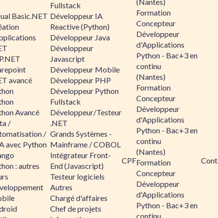
(Nantes)
Fullstack
Formation
sual Basic.NET
Développeur IA
Concepteur
éation
Reactive (Python)
Développeur
pplications
Développeur Java
d'Applications
ET
Développeur
Python - Bac+3 en
P.NET
Javascript
continu
arepoint
Développeur Mobile
(Nantes)
ET avancé
Développeur PHP
Formation
thon
Développeur Python
Concepteur
thon
Fullstack
Développeur
thon Avancé
Développeur/Testeur
d'Applications
ta /
.NET
Python - Bac+3 en
tomatisation /
Grands Systèmes -
continu
A avec Python
Mainframe / COBOL
(Nantes)
ango
Intégrateur Front-
CPF
Cont
Formation
hon : autres
End (Javascript)
Concepteur
urs
Testeur logiciels
Développeur
veloppement
Autres
d'Applications
bile
Chargé d'affaires
Python - Bac+3 en
droid
Chef de projets
continu