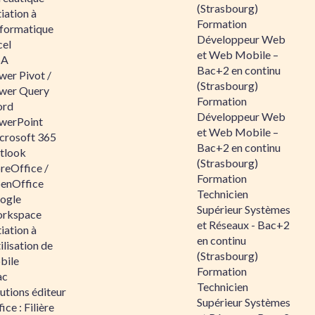
(Strasbourg)
tiation à
Formation
nformatique
Développeur Web
cel
et Web Mobile –
BA
Bac+2 en continu
wer Pivot /
(Strasbourg)
wer Query
Formation
rd
Développeur Web
werPoint
et Web Mobile –
crosoft 365
Bac+2 en continu
tlook
(Strasbourg)
reOffice /
Formation
enOffice
Technicien
ogle
Supérieur Systèmes
rkspace
et Réseaux - Bac+2
tiation à
en continu
tilisation de
(Strasbourg)
bile
Formation
ac
Technicien
utions éditeur
Supérieur Systèmes
ice : Filière