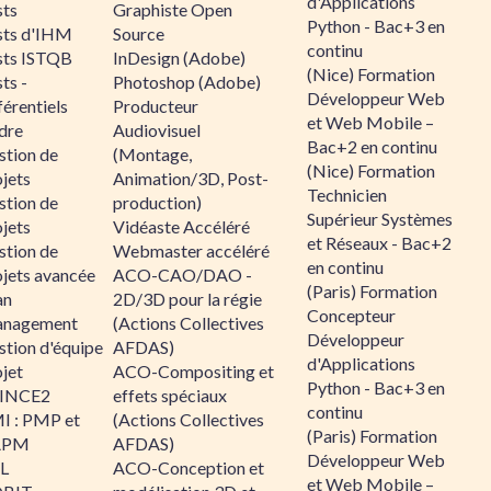
d'Applications
sts
Graphiste Open
Python - Bac+3 en
sts d'IHM
Source
continu
sts ISTQB
InDesign (Adobe)
(Nice) Formation
ts -
Photoshop (Adobe)
Développeur Web
érentiels
Producteur
et Web Mobile –
dre
Audiovisuel
Bac+2 en continu
stion de
(Montage,
(Nice) Formation
jets
Animation/3D, Post-
Technicien
stion de
production)
Supérieur Systèmes
jets
Vidéaste Accéléré
et Réseaux - Bac+2
stion de
Webmaster accéléré
en continu
ojets avancée
ACO-CAO/DAO -
(Paris) Formation
an
2D/3D pour la régie
Concepteur
nagement
(Actions Collectives
Développeur
stion d'équipe
AFDAS)
d'Applications
jet
ACO-Compositing et
Python - Bac+3 en
INCE2
effets spéciaux
continu
I : PMP et
(Actions Collectives
(Paris) Formation
APM
AFDAS)
Développeur Web
IL
ACO-Conception et
et Web Mobile –