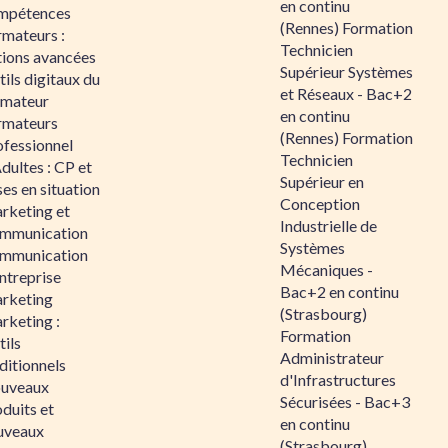
en continu
mpétences
(Rennes) Formation
rmateurs :
Technicien
tions avancées
Supérieur Systèmes
ils digitaux du
et Réseaux - Bac+2
rmateur
en continu
rmateurs
(Rennes) Formation
ofessionnel
Technicien
dultes : CP et
Supérieur en
es en situation
Conception
rketing et
Industrielle de
mmunication
Systèmes
mmunication
Mécaniques -
ntreprise
Bac+2 en continu
rketing
(Strasbourg)
rketing :
Formation
ils
Administrateur
ditionnels
d'Infrastructures
uveaux
Sécurisées - Bac+3
duits et
en continu
uveaux
(Strasbourg)