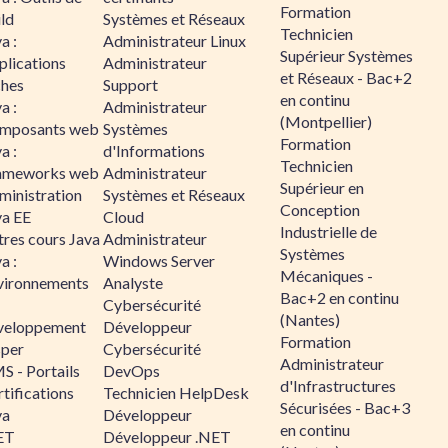
Formation
ld
Systèmes et Réseaux
Technicien
a :
Administrateur Linux
Supérieur Systèmes
plications
Administrateur
et Réseaux - Bac+2
ches
Support
en continu
a :
Administrateur
(Montpellier)
mposants web
Systèmes
Formation
a :
d'Informations
Technicien
ameworks web
Administrateur
Supérieur en
ministration
Systèmes et Réseaux
Conception
va EE
Cloud
Industrielle de
tres cours Java
Administrateur
Systèmes
a :
Windows Server
Mécaniques -
vironnements
Analyste
Bac+2 en continu
Cybersécurité
(Nantes)
veloppement
Développeur
Formation
sper
Cybersécurité
Administrateur
S - Portails
DevOps
d'Infrastructures
tifications
Technicien HelpDesk
Sécurisées - Bac+3
va
Développeur
en continu
ET
Développeur .NET