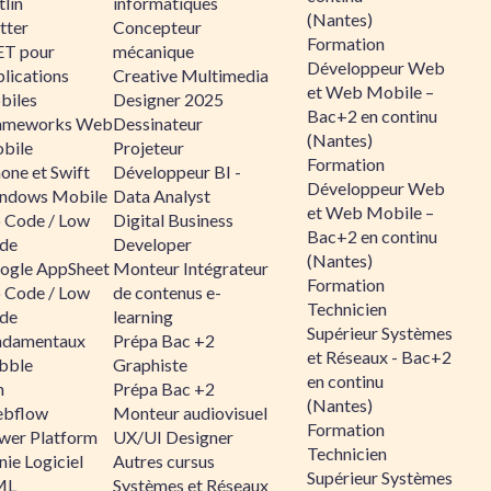
lin
informatiques
(Nantes)
tter
Concepteur
Formation
ET pour
mécanique
Développeur Web
lications
Creative Multimedia
et Web Mobile –
biles
Designer 2025
Bac+2 en continu
ameworks Web
Dessinateur
(Nantes)
bile
Projeteur
Formation
one et Swift
Développeur BI -
Développeur Web
ndows Mobile
Data Analyst
et Web Mobile –
 Code / Low
Digital Business
Bac+2 en continu
de
Developer
(Nantes)
ogle AppSheet
Monteur Intégrateur
Formation
 Code / Low
de contenus e-
Technicien
de
learning
Supérieur Systèmes
ndamentaux
Prépa Bac +2
et Réseaux - Bac+2
bble
Graphiste
en continu
n
Prépa Bac +2
(Nantes)
bflow
Monteur audiovisuel
Formation
wer Platform
UX/UI Designer
Technicien
ie Logiciel
Autres cursus
Supérieur Systèmes
ML
Systèmes et Réseaux