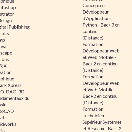
aphique
Concepteur
otoshop
Développeur
ustrator
d'Applications
Design
Python - Bac+3 en
ital Publishing
continu
inity
(Distance)
mp
Formation
nva
Développeur Web
kscape
et Web Mobile –
ribus
Bac+2 en continu
TeX
(Distance)
éation
Formation
aphique
Développeur Web
ark Xpress
et Web Mobile –
O, DAO, 3D
Bac+2 en continu
ndamentaux du
(Distance)
ssin
Formation
toCAD
Technicien
vit
Supérieur Systèmes
lidworks
et Réseaux - Bac+2
tia