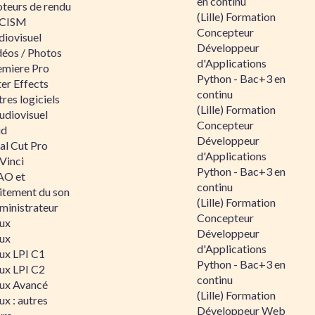
en continu
teurs de rendu
(Lille) Formation
CISM
Concepteur
diovisuel
Développeur
déos / Photos
d'Applications
emiere Pro
Python - Bac+3 en
er Effects
continu
res logiciels
(Lille) Formation
udiovisuel
Concepteur
id
Développeur
al Cut Pro
d'Applications
Vinci
Python - Bac+3 en
O et
continu
aitement du son
(Lille) Formation
ministrateur
Concepteur
nux
Développeur
nux
d'Applications
nux LPI C1
Python - Bac+3 en
nux LPI C2
continu
nux Avancé
(Lille) Formation
ux : autres
Développeur Web