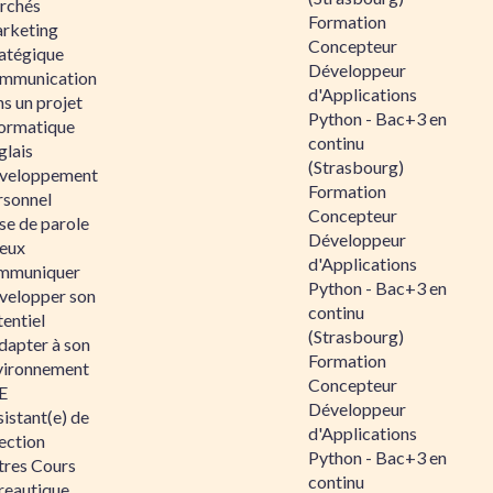
rchés
Formation
rketing
Concepteur
ratégique
Développeur
mmunication
d'Applications
s un projet
Python - Bac+3 en
formatique
continu
glais
(Strasbourg)
veloppement
Formation
rsonnel
Concepteur
se de parole
Développeur
eux
d'Applications
mmuniquer
Python - Bac+3 en
velopper son
continu
entiel
(Strasbourg)
dapter à son
Formation
vironnement
Concepteur
E
Développeur
istant(e) de
d'Applications
ection
Python - Bac+3 en
tres Cours
continu
reautique