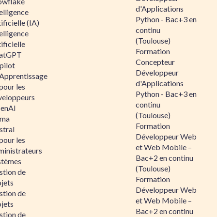
owflake
d'Applications
elligence
Python - Bac+3 en
ificielle (IA)
continu
elligence
(Toulouse)
ificielle
Formation
atGPT
Concepteur
pilot
Développeur
 Apprentissage
d'Applications
pour les
Python - Bac+3 en
veloppeurs
continu
enAI
(Toulouse)
ama
Formation
stral
Développeur Web
pour les
et Web Mobile –
ministrateurs
Bac+2 en continu
stèmes
(Toulouse)
stion de
Formation
jets
Développeur Web
stion de
et Web Mobile –
jets
Bac+2 en continu
stion de