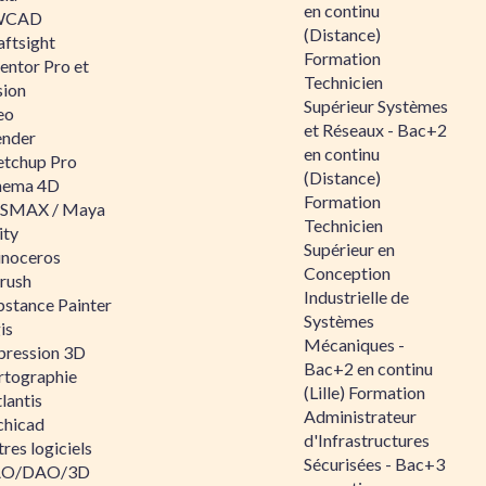
en continu
WCAD
(Distance)
aftsight
Formation
entor Pro et
Technicien
sion
Supérieur Systèmes
eo
et Réseaux - Bac+2
ender
en continu
etchup Pro
(Distance)
nema 4D
Formation
SMAX / Maya
Technicien
ity
Supérieur en
inoceros
Conception
rush
Industrielle de
bstance Painter
Systèmes
is
Mécaniques -
pression 3D
Bac+2 en continu
rtographie
(Lille) Formation
lantis
Administrateur
chicad
d'Infrastructures
res logiciels
Sécurisées - Bac+3
O/DAO/3D