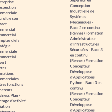
ntreprise
Conception
ospection
Industrielle de
mmerciale
Systèmes
croitre son
Mécaniques -
pact
Bac+2 en continu
mmercial
(Rennes) Formation
mmercial :
Administrateur
mptes clefs
d'Infrastructures
atégie
Sécurisées - Bac+3
mmerciale
en continu
mmercial
(Rennes) Formation
pert
Concepteur
tres
Développeur
rmations
d'Applications
mmerciales
Python - Bac+3 en
tres fonctions
continu
heteurs
(Rennes) Formation
iness Plan /
Concepteur
otage d’activité
Développeur
éation
d'Applications
ntreprise