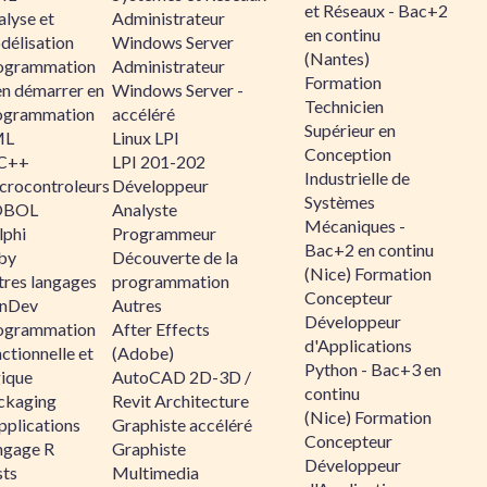
et Réseaux - Bac+2
alyse et
Administrateur
en continu
délisation
Windows Server
(Nantes)
ogrammation
Administrateur
Formation
en démarrer en
Windows Server -
Technicien
ogrammation
accéléré
Supérieur en
ML
Linux LPI
Conception
C++
LPI 201-202
Industrielle de
crocontroleurs
Développeur
Systèmes
OBOL
Analyste
Mécaniques -
lphi
Programmeur
Bac+2 en continu
by
Découverte de la
(Nice) Formation
tres langages
programmation
Concepteur
nDev
Autres
Développeur
ogrammation
After Effects
d'Applications
ctionnelle et
(Adobe)
Python - Bac+3 en
gique
AutoCAD 2D-3D /
continu
ckaging
Revit Architecture
(Nice) Formation
pplications
Graphiste accéléré
Concepteur
ngage R
Graphiste
Développeur
sts
Multimedia