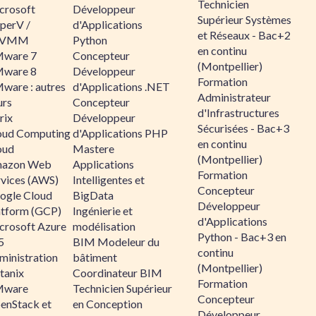
Technicien
crosoft
Développeur
Supérieur Systèmes
perV /
d'Applications
et Réseaux - Bac+2
CVMM
Python
en continu
ware 7
Concepteur
(Montpellier)
ware 8
Développeur
Formation
ware : autres
d'Applications .NET
Administrateur
urs
Concepteur
d'Infrastructures
rix
Développeur
Sécurisées - Bac+3
oud Computing
d'Applications PHP
en continu
oud
Mastere
(Montpellier)
azon Web
Applications
Formation
rvices (AWS)
Intelligentes et
Concepteur
ogle Cloud
BigData
Développeur
atform (GCP)
Ingénierie et
d'Applications
crosoft Azure
modélisation
Python - Bac+3 en
5
BIM Modeleur du
continu
ministration
bâtiment
(Montpellier)
tanix
Coordinateur BIM
Formation
ware
Technicien Supérieur
Concepteur
enStack et
en Conception
Développeur