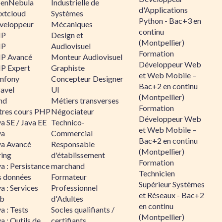
enNebula
Industrielle de
d'Applications
xtcloud
Systèmes
Python - Bac+3 en
veloppeur
Mécaniques
continu
HP
Design et
(Montpellier)
HP
Audiovisuel
Formation
P Avancé
Monteur Audiovisuel
Développeur Web
P Expert
Graphiste
et Web Mobile –
mfony
Concepteur Designer
Bac+2 en continu
ravel
UI
(Montpellier)
nd
Métiers transverses
Formation
tres cours PHP
Négociateur
Développeur Web
a SE / Java EE
Technico-
et Web Mobile –
va
Commercial
Bac+2 en continu
va Avancé
Responsable
(Montpellier)
ring
d'établissement
Formation
a : Persistance
marchand
Technicien
s données
Formateur
Supérieur Systèmes
a : Services
Professionnel
et Réseaux - Bac+2
b
d'Adultes
en continu
a : Tests
Socles qualifiants /
(Montpellier)
a : Outils de
certifiants