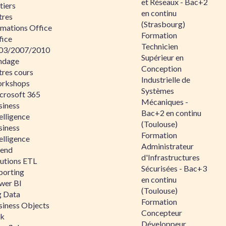
et Réseaux - Bac+2
tiers
en continu
tres
(Strasbourg)
rmations Office
Formation
fice
Technicien
03/2007/2010
Supérieur en
ndage
Conception
tres cours
Industrielle de
rkshops
Systèmes
crosoft 365
Mécaniques -
siness
Bac+2 en continu
elligence
(Toulouse)
siness
Formation
elligence
Administrateur
lend
d'Infrastructures
lutions ETL
Sécurisées - Bac+3
porting
en continu
wer BI
(Toulouse)
g Data
Formation
siness Objects
Concepteur
ik
Développeur