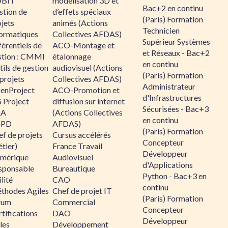
BIT
modélisation 3D et
Bac+2 en continu
stion de
d’effets spéciaux
(Paris) Formation
jets
animés (Actions
Technicien
formatiques
Collectives AFDAS)
Supérieur Systèmes
érentiels de
ACO-Montage et
et Réseaux - Bac+2
stion : CMMI
étalonnage
en continu
ils de gestion
audiovisuel (Actions
(Paris) Formation
projets
Collectives AFDAS)
Administrateur
enProject
ACO-Promotion et
d'Infrastructures
 Project
diffusion sur internet
Sécurisées - Bac+3
RA
(Actions Collectives
en continu
GPD
AFDAS)
(Paris) Formation
f de projets
Cursus accélérés
Concepteur
tier)
France Travail
Développeur
mérique
Audiovisuel
d'Applications
sponsable
Bureautique
Python - Bac+3 en
lité
CAO
continu
thodes Agiles
Chef de projet IT
(Paris) Formation
rum
Commercial
Concepteur
tifications
DAO
Développeur
les
Développement