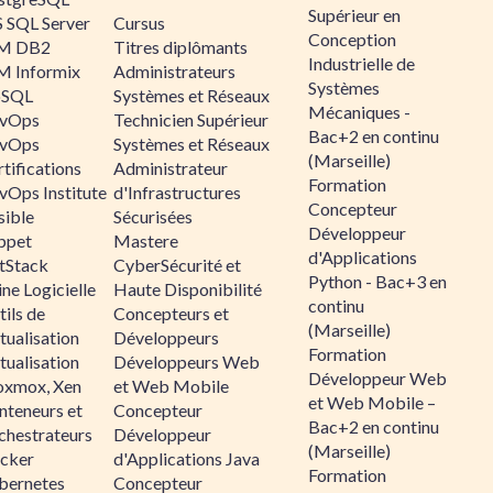
Supérieur en
 SQL Server
Cursus
Conception
M DB2
Titres diplômants
Industrielle de
M Informix
Administrateurs
Systèmes
SQL
Systèmes et Réseaux
Mécaniques -
vOps
Technicien Supérieur
Bac+2 en continu
vOps
Systèmes et Réseaux
(Marseille)
tifications
Administrateur
Formation
vOps Institute
d'Infrastructures
Concepteur
sible
Sécurisées
Développeur
ppet
Mastere
d'Applications
ltStack
CyberSécurité et
Python - Bac+3 en
ne Logicielle
Haute Disponibilité
continu
ils de
Concepteurs et
(Marseille)
tualisation
Développeurs
Formation
tualisation
Développeurs Web
Développeur Web
oxmox, Xen
et Web Mobile
et Web Mobile –
nteneurs et
Concepteur
Bac+2 en continu
chestrateurs
Développeur
(Marseille)
cker
d'Applications Java
Formation
bernetes
Concepteur