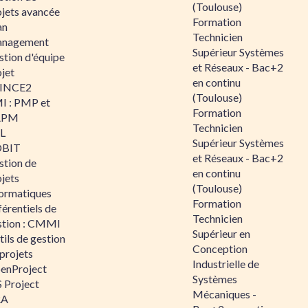
(Toulouse)
ojets avancée
Formation
an
Technicien
nagement
Supérieur Systèmes
stion d'équipe
et Réseaux - Bac+2
jet
en continu
INCE2
(Toulouse)
I : PMP et
Formation
APM
Technicien
IL
Supérieur Systèmes
BIT
et Réseaux - Bac+2
stion de
en continu
jets
(Toulouse)
formatiques
Formation
érentiels de
Technicien
stion : CMMI
Supérieur en
ils de gestion
Conception
projets
Industrielle de
enProject
Systèmes
 Project
Mécaniques -
RA