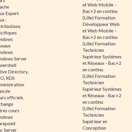
urs
et Web Mobile –
ache
Bac+2 en continu
nux Expert
(Lille) Formation
ux :
Développeur Web
tributions
et Web Mobile –
écifiques
Bac+2 en continu
ndows
(Lille) Formation
seaux
Technicien
ndows
Supérieur Systèmes
ndows Server
et Réseaux - Bac+2
wershell
en continu
ive Directory,
(Lille) Formation
O, RDS
Technicien
ministration
Supérieur Systèmes
ancée
et Réseaux - Bac+2
rs officiels
en continu
change
(Lille) Formation
tres cours
Technicien
ndows
Supérieur en
arepoint
Conception
nc Server