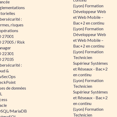
ancée
(Lyon) Formation
glementations
Développeur Web
torielles
et Web Mobile –
ersécurité :
Bac+2 en continu
rmes, risques
(Lyon) Formation
opérations
Développeur Web
O 27001
et Web Mobile –
O 27005 / Risk
Bac+2 en continu
nager
(Lyon) Formation
O 22301
Technicien
O 27035
Supérieur Systèmes
ersécurité :
et Réseaux - Bac+2
oud &
en continu
vSecOps
(Lyon) Formation
eckPoint
Technicien
ses de données
Supérieur Systèmes
L
et Réseaux - Bac+2
cess
en continu
acle
(Lyon) Formation
SQL/MariaDB
Technicien
stgreSQL