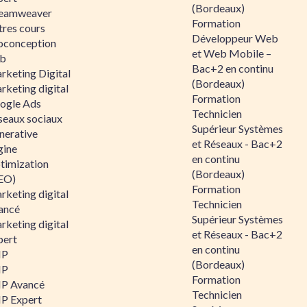
(Bordeaux)
eamweaver
Formation
tres cours
Développeur Web
oconception
et Web Mobile –
b
Bac+2 en continu
rketing Digital
(Bordeaux)
rketing digital
Formation
ogle Ads
Technicien
seaux sociaux
Supérieur Systèmes
nerative
et Réseaux - Bac+2
gine
en continu
timization
(Bordeaux)
EO)
Formation
rketing digital
Technicien
ancé
Supérieur Systèmes
rketing digital
et Réseaux - Bac+2
pert
en continu
HP
(Bordeaux)
HP
Formation
P Avancé
Technicien
P Expert