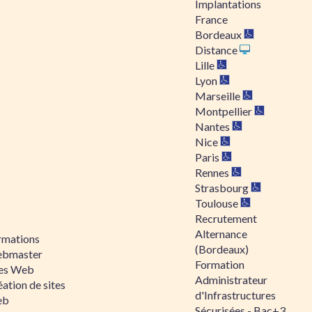
Implantations
France
Bordeaux
Distance
Lille
Lyon
Marseille
Montpellier
Nantes
Nice
Paris
Rennes
Strasbourg
Toulouse
Recrutement
Alternance
rmations
(Bordeaux)
bmaster
Formation
tes Web
Administrateur
ation de sites
d'Infrastructures
eb
Sécurisées - Bac+3