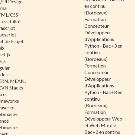
/UI Design
en continu
gma
(Bordeaux)
ML/CSS
Formation
essibilité
Concepteur
vascript
Développeur
pescript
d'Applications
ef de Projet
Python - Bac+3 en
eb
continu
ct.js
(Bordeaux)
.js
Formation
gular
Concepteur
de.js
Développeur
RN, MEAN,
d'Applications
VN Stacks
Python - Bac+3 en
tres
continu
ameworks
(Bordeaux)
vascript
Formation
bmaster
Développeur Web
ancé
et Web Mobile –
bmaster
Bac+2 en continu
pert