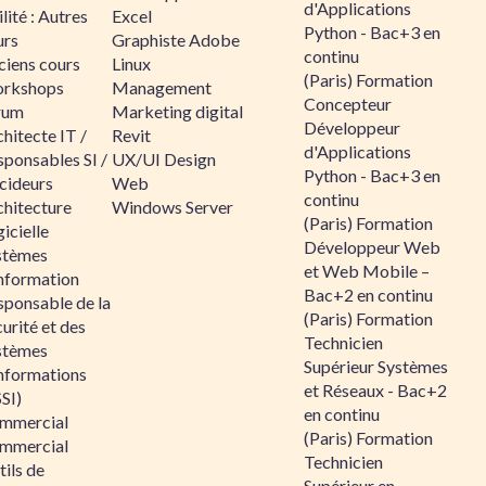
d'Applications
lité : Autres
Excel
Python - Bac+3 en
urs
Graphiste Adobe
continu
ciens cours
Linux
(Paris) Formation
rkshops
Management
Concepteur
rum
Marketing digital
Développeur
hitecte IT /
Revit
d'Applications
sponsables SI /
UX/UI Design
Python - Bac+3 en
cideurs
Web
continu
chitecture
Windows Server
(Paris) Formation
icielle
Développeur Web
stèmes
et Web Mobile –
information
Bac+2 en continu
sponsable de la
(Paris) Formation
urité et des
Technicien
stèmes
Supérieur Systèmes
informations
et Réseaux - Bac+2
SI)
en continu
mmercial
(Paris) Formation
mmercial
Technicien
ils de
Supérieur en