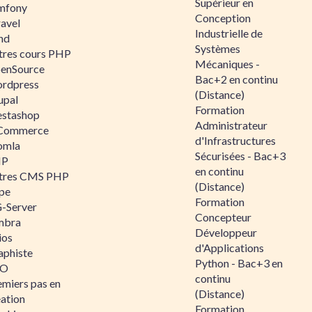
Supérieur en
mfony
Conception
ravel
Industrielle de
nd
Systèmes
tres cours PHP
Mécaniques -
enSource
Bac+2 en continu
rdpress
(Distance)
upal
Formation
estashop
Administrateur
Commerce
d'Infrastructures
omla
Sécurisées - Bac+3
IP
en continu
tres CMS PHP
(Distance)
pe
Formation
-Server
Concepteur
mbra
Développeur
ios
d'Applications
aphiste
Python - Bac+3 en
AO
continu
emiers pas en
(Distance)
éation
Formation