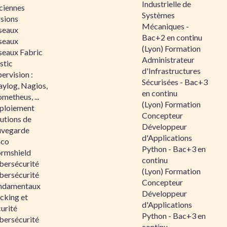
Industrielle de
ciennes
Systèmes
rsions
Mécaniques -
seaux
Bac+2 en continu
seaux
(Lyon) Formation
seaux Fabric
Administrateur
stic
d'Infrastructures
ervision :
Sécurisées - Bac+3
aylog, Nagios,
en continu
metheus, ...
(Lyon) Formation
ploiement
Concepteur
utions de
Développeur
uvegarde
d'Applications
sco
Python - Bac+3 en
ormshield
continu
bersécurité
(Lyon) Formation
bersécurité
Concepteur
ndamentaux
Développeur
cking et
d'Applications
urité
Python - Bac+3 en
bersécurité
continu