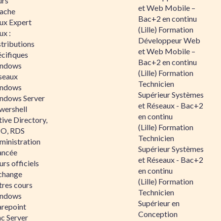
urs
et Web Mobile –
ache
Bac+2 en continu
nux Expert
(Lille) Formation
ux :
Développeur Web
tributions
et Web Mobile –
écifiques
Bac+2 en continu
ndows
(Lille) Formation
seaux
Technicien
ndows
Supérieur Systèmes
ndows Server
et Réseaux - Bac+2
wershell
en continu
ive Directory,
(Lille) Formation
O, RDS
Technicien
ministration
Supérieur Systèmes
ancée
et Réseaux - Bac+2
rs officiels
en continu
change
(Lille) Formation
tres cours
Technicien
ndows
Supérieur en
arepoint
Conception
nc Server