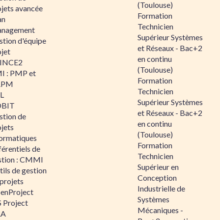
(Toulouse)
ojets avancée
Formation
an
Technicien
nagement
Supérieur Systèmes
stion d'équipe
et Réseaux - Bac+2
jet
en continu
INCE2
(Toulouse)
I : PMP et
Formation
APM
Technicien
IL
Supérieur Systèmes
BIT
et Réseaux - Bac+2
stion de
en continu
jets
(Toulouse)
formatiques
Formation
érentiels de
Technicien
stion : CMMI
Supérieur en
ils de gestion
Conception
projets
Industrielle de
enProject
Systèmes
 Project
Mécaniques -
RA