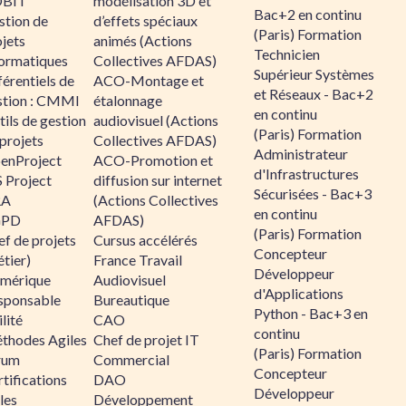
BIT
modélisation 3D et
Bac+2 en continu
stion de
d’effets spéciaux
(Paris) Formation
jets
animés (Actions
Technicien
formatiques
Collectives AFDAS)
Supérieur Systèmes
érentiels de
ACO-Montage et
et Réseaux - Bac+2
stion : CMMI
étalonnage
en continu
ils de gestion
audiovisuel (Actions
(Paris) Formation
projets
Collectives AFDAS)
Administrateur
enProject
ACO-Promotion et
d'Infrastructures
 Project
diffusion sur internet
Sécurisées - Bac+3
RA
(Actions Collectives
en continu
GPD
AFDAS)
(Paris) Formation
f de projets
Cursus accélérés
Concepteur
tier)
France Travail
Développeur
mérique
Audiovisuel
d'Applications
sponsable
Bureautique
Python - Bac+3 en
lité
CAO
continu
thodes Agiles
Chef de projet IT
(Paris) Formation
rum
Commercial
Concepteur
tifications
DAO
Développeur
les
Développement