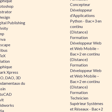
aphique
Concepteur
otoshop
Développeur
ustrator
d'Applications
Design
Python - Bac+3 en
ital Publishing
continu
inity
(Distance)
mp
Formation
nva
Développeur Web
kscape
et Web Mobile –
ribus
Bac+2 en continu
TeX
(Distance)
éation
Formation
aphique
Développeur Web
ark Xpress
et Web Mobile –
O, DAO, 3D
Bac+2 en continu
ndamentaux du
(Distance)
ssin
Formation
toCAD
Technicien
vit
Supérieur Systèmes
lidworks
et Réseaux - Bac+2
tia