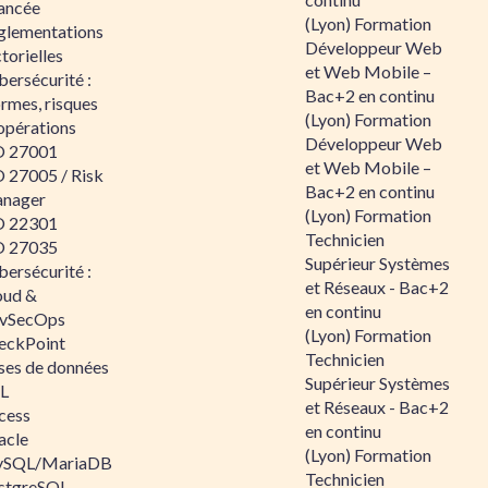
ancée
(Lyon) Formation
glementations
Développeur Web
torielles
et Web Mobile –
ersécurité :
Bac+2 en continu
rmes, risques
(Lyon) Formation
opérations
Développeur Web
O 27001
et Web Mobile –
O 27005 / Risk
Bac+2 en continu
nager
(Lyon) Formation
O 22301
Technicien
O 27035
Supérieur Systèmes
ersécurité :
et Réseaux - Bac+2
oud &
en continu
vSecOps
(Lyon) Formation
eckPoint
Technicien
ses de données
Supérieur Systèmes
L
et Réseaux - Bac+2
cess
en continu
acle
(Lyon) Formation
SQL/MariaDB
Technicien
stgreSQL