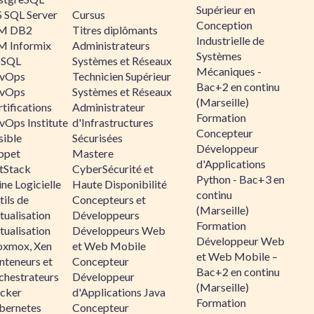
Supérieur en
 SQL Server
Cursus
Conception
M DB2
Titres diplômants
Industrielle de
M Informix
Administrateurs
Systèmes
SQL
Systèmes et Réseaux
Mécaniques -
vOps
Technicien Supérieur
Bac+2 en continu
vOps
Systèmes et Réseaux
(Marseille)
tifications
Administrateur
Formation
vOps Institute
d'Infrastructures
Concepteur
sible
Sécurisées
Développeur
ppet
Mastere
d'Applications
ltStack
CyberSécurité et
Python - Bac+3 en
ne Logicielle
Haute Disponibilité
continu
ils de
Concepteurs et
(Marseille)
tualisation
Développeurs
Formation
tualisation
Développeurs Web
Développeur Web
oxmox, Xen
et Web Mobile
et Web Mobile –
nteneurs et
Concepteur
Bac+2 en continu
chestrateurs
Développeur
(Marseille)
cker
d'Applications Java
Formation
bernetes
Concepteur