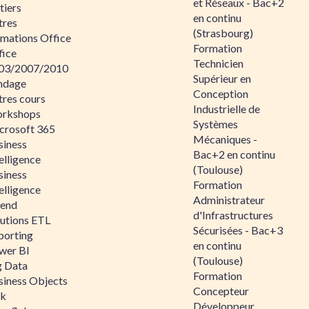
et Réseaux - Bac+2
tiers
en continu
tres
(Strasbourg)
rmations Office
Formation
fice
Technicien
03/2007/2010
Supérieur en
ndage
Conception
tres cours
Industrielle de
rkshops
Systèmes
crosoft 365
Mécaniques -
siness
Bac+2 en continu
elligence
(Toulouse)
siness
Formation
elligence
Administrateur
lend
d'Infrastructures
lutions ETL
Sécurisées - Bac+3
porting
en continu
wer BI
(Toulouse)
g Data
Formation
siness Objects
Concepteur
ik
Développeur