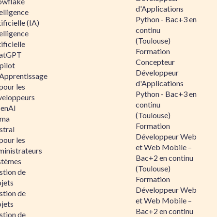
owflake
d'Applications
elligence
Python - Bac+3 en
ificielle (IA)
continu
elligence
(Toulouse)
ificielle
Formation
atGPT
Concepteur
pilot
Développeur
 Apprentissage
d'Applications
pour les
Python - Bac+3 en
veloppeurs
continu
enAI
(Toulouse)
ama
Formation
stral
Développeur Web
pour les
et Web Mobile –
ministrateurs
Bac+2 en continu
stèmes
(Toulouse)
stion de
Formation
jets
Développeur Web
stion de
et Web Mobile –
jets
Bac+2 en continu
stion de