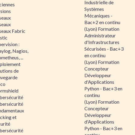
Industrielle de
ciennes
Systèmes
rsions
Mécaniques -
seaux
Bac+2 en continu
seaux
(Lyon) Formation
seaux Fabric
Administrateur
stic
d'Infrastructures
ervision :
Sécurisées - Bac+3
aylog, Nagios,
en continu
metheus, ...
(Lyon) Formation
ploiement
Concepteur
utions de
Développeur
uvegarde
d'Applications
sco
Python - Bac+3 en
ormshield
continu
bersécurité
(Lyon) Formation
bersécurité
Concepteur
ndamentaux
Développeur
cking et
d'Applications
urité
Python - Bac+3 en
bersécurité
continu