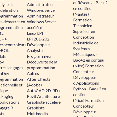
et Réseaux - Bac+2
alyse et
Administrateur
en continu
délisation
Windows Server
(Nantes)
ogrammation
Administrateur
Formation
en démarrer en
Windows Server -
Technicien
ogrammation
accéléré
Supérieur en
ML
Linux LPI
Conception
C++
LPI 201-202
Industrielle de
crocontroleurs
Développeur
Systèmes
OBOL
Analyste
Mécaniques -
lphi
Programmeur
Bac+2 en continu
by
Découverte de la
(Nice) Formation
tres langages
programmation
Concepteur
nDev
Autres
Développeur
ogrammation
After Effects
d'Applications
ctionnelle et
(Adobe)
Python - Bac+3 en
gique
AutoCAD 2D-3D /
continu
ckaging
Revit Architecture
(Nice) Formation
pplications
Graphiste accéléré
Concepteur
ngage R
Graphiste
Développeur
sts
Multimedia