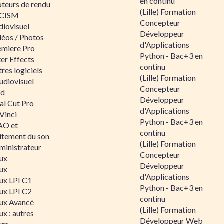
en continu
teurs de rendu
(Lille) Formation
CISM
Concepteur
diovisuel
Développeur
déos / Photos
d'Applications
emiere Pro
Python - Bac+3 en
er Effects
continu
res logiciels
(Lille) Formation
udiovisuel
Concepteur
id
Développeur
al Cut Pro
d'Applications
Vinci
Python - Bac+3 en
O et
continu
aitement du son
(Lille) Formation
ministrateur
Concepteur
nux
Développeur
nux
d'Applications
nux LPI C1
Python - Bac+3 en
nux LPI C2
continu
nux Avancé
(Lille) Formation
ux : autres
Développeur Web