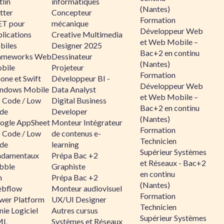
lin
informatiques
(Nantes)
tter
Concepteur
Formation
ET pour
mécanique
Développeur Web
lications
Creative Multimedia
et Web Mobile –
biles
Designer 2025
Bac+2 en continu
ameworks Web
Dessinateur
(Nantes)
bile
Projeteur
Formation
one et Swift
Développeur BI -
Développeur Web
ndows Mobile
Data Analyst
et Web Mobile –
 Code / Low
Digital Business
Bac+2 en continu
de
Developer
(Nantes)
ogle AppSheet
Monteur Intégrateur
Formation
 Code / Low
de contenus e-
Technicien
de
learning
Supérieur Systèmes
ndamentaux
Prépa Bac +2
et Réseaux - Bac+2
bble
Graphiste
en continu
n
Prépa Bac +2
(Nantes)
bflow
Monteur audiovisuel
Formation
wer Platform
UX/UI Designer
Technicien
ie Logiciel
Autres cursus
Supérieur Systèmes
ML
Systèmes et Réseaux