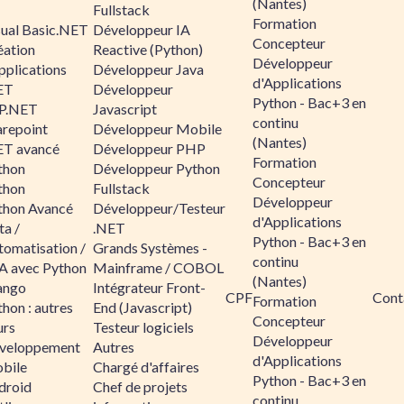
(Nantes)
Fullstack
Formation
sual Basic.NET
Développeur IA
Concepteur
éation
Reactive (Python)
Développeur
pplications
Développeur Java
d'Applications
ET
Développeur
Python - Bac+3 en
P.NET
Javascript
continu
arepoint
Développeur Mobile
(Nantes)
ET avancé
Développeur PHP
Formation
thon
Développeur Python
Concepteur
thon
Fullstack
Développeur
thon Avancé
Développeur/Testeur
d'Applications
ta /
.NET
Python - Bac+3 en
tomatisation /
Grands Systèmes -
continu
A avec Python
Mainframe / COBOL
(Nantes)
ango
Intégrateur Front-
CPF
Cont
Formation
hon : autres
End (Javascript)
Concepteur
urs
Testeur logiciels
Développeur
veloppement
Autres
d'Applications
bile
Chargé d'affaires
Python - Bac+3 en
droid
Chef de projets
continu