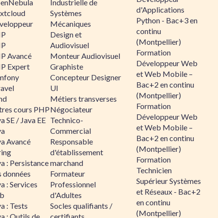
enNebula
Industrielle de
d'Applications
xtcloud
Systèmes
Python - Bac+3 en
veloppeur
Mécaniques
continu
HP
Design et
(Montpellier)
HP
Audiovisuel
Formation
P Avancé
Monteur Audiovisuel
Développeur Web
P Expert
Graphiste
et Web Mobile –
mfony
Concepteur Designer
Bac+2 en continu
ravel
UI
(Montpellier)
nd
Métiers transverses
Formation
tres cours PHP
Négociateur
Développeur Web
a SE / Java EE
Technico-
et Web Mobile –
va
Commercial
Bac+2 en continu
va Avancé
Responsable
(Montpellier)
ring
d'établissement
Formation
a : Persistance
marchand
Technicien
s données
Formateur
Supérieur Systèmes
a : Services
Professionnel
et Réseaux - Bac+2
b
d'Adultes
en continu
a : Tests
Socles qualifiants /
(Montpellier)
a : Outils de
certifiants