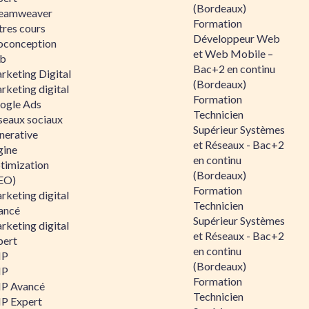
(Bordeaux)
eamweaver
Formation
tres cours
Développeur Web
oconception
et Web Mobile –
b
Bac+2 en continu
rketing Digital
(Bordeaux)
rketing digital
Formation
ogle Ads
Technicien
seaux sociaux
Supérieur Systèmes
nerative
et Réseaux - Bac+2
gine
en continu
timization
(Bordeaux)
EO)
Formation
rketing digital
Technicien
ancé
Supérieur Systèmes
rketing digital
et Réseaux - Bac+2
pert
en continu
HP
(Bordeaux)
HP
Formation
P Avancé
Technicien
P Expert