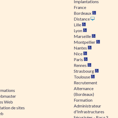
Implantations
France
Bordeaux
Distance
Lille
Lyon
Marseille
Montpellier
Nantes
Nice
Paris
Rennes
Strasbourg
Toulouse
Recrutement
Alternance
rmations
(Bordeaux)
bmaster
Formation
tes Web
Administrateur
ation de sites
d'Infrastructures
eb
Sécurisées - Bac+3