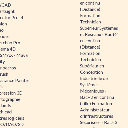
en continu
WCAD
(Distance)
aftsight
Formation
entor Pro et
Technicien
sion
Supérieur Systèmes
eo
et Réseaux - Bac+2
ender
en continu
etchup Pro
(Distance)
nema 4D
Formation
SMAX / Maya
Technicien
ity
Supérieur en
inoceros
Conception
rush
Industrielle de
bstance Painter
Systèmes
is
Mécaniques -
pression 3D
Bac+2 en continu
rtographie
(Lille) Formation
lantis
Administrateur
chicad
d'Infrastructures
res logiciels
Sécurisées - Bac+3
O/DAO/3D