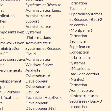
Formation
ld
Systèmes et Réseaux
Technicien
a :
Administrateur Linux
Supérieur Systèmes
plications
Administrateur
et Réseaux - Bac+2
ches
Support
en continu
a :
Administrateur
(Montpellier)
mposants web
Systèmes
Formation
a :
d'Informations
Technicien
ameworks web
Administrateur
Supérieur en
ministration
Systèmes et Réseaux
Conception
va EE
Cloud
Industrielle de
tres cours Java
Administrateur
Systèmes
a :
Windows Server
Mécaniques -
vironnements
Analyste
Bac+2 en continu
Cybersécurité
(Nantes)
veloppement
Développeur
Formation
sper
Cybersécurité
Administrateur
S - Portails
DevOps
d'Infrastructures
tifications
Technicien HelpDesk
Sécurisées - Bac+3
va
Développeur
en continu
ET
Développeur .NET