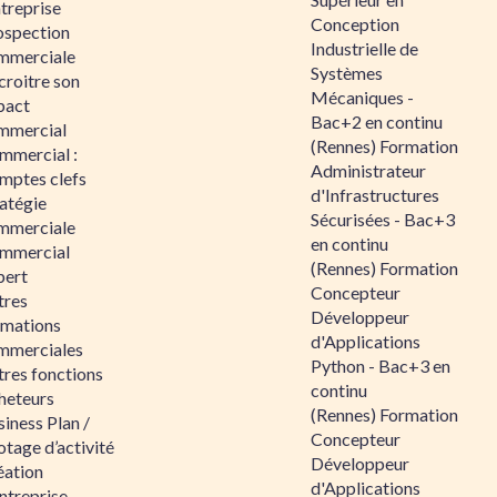
ntreprise
Conception
ospection
Industrielle de
mmerciale
Systèmes
croitre son
Mécaniques -
pact
Bac+2 en continu
mmercial
(Rennes) Formation
mmercial :
Administrateur
mptes clefs
d'Infrastructures
atégie
Sécurisées - Bac+3
mmerciale
en continu
mmercial
(Rennes) Formation
pert
Concepteur
tres
Développeur
rmations
d'Applications
mmerciales
Python - Bac+3 en
tres fonctions
continu
heteurs
(Rennes) Formation
iness Plan /
Concepteur
otage d’activité
Développeur
éation
d'Applications
ntreprise