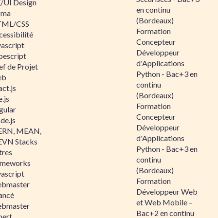
/UI Design
en continu
gma
(Bordeaux)
ML/CSS
Formation
essibilité
Concepteur
vascript
Développeur
pescript
d'Applications
ef de Projet
Python - Bac+3 en
eb
continu
ct.js
(Bordeaux)
.js
Formation
gular
Concepteur
de.js
Développeur
RN, MEAN,
d'Applications
VN Stacks
Python - Bac+3 en
tres
continu
ameworks
(Bordeaux)
vascript
Formation
bmaster
Développeur Web
ancé
et Web Mobile –
bmaster
Bac+2 en continu
pert