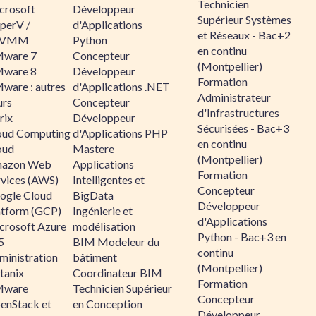
Technicien
crosoft
Développeur
Supérieur Systèmes
perV /
d'Applications
et Réseaux - Bac+2
CVMM
Python
en continu
ware 7
Concepteur
(Montpellier)
ware 8
Développeur
Formation
ware : autres
d'Applications .NET
Administrateur
urs
Concepteur
d'Infrastructures
rix
Développeur
Sécurisées - Bac+3
oud Computing
d'Applications PHP
en continu
oud
Mastere
(Montpellier)
azon Web
Applications
Formation
rvices (AWS)
Intelligentes et
Concepteur
ogle Cloud
BigData
Développeur
atform (GCP)
Ingénierie et
d'Applications
crosoft Azure
modélisation
Python - Bac+3 en
5
BIM Modeleur du
continu
ministration
bâtiment
(Montpellier)
tanix
Coordinateur BIM
Formation
ware
Technicien Supérieur
Concepteur
enStack et
en Conception
Développeur