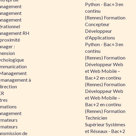
Python - Bac+3 en
nagement
continu
nagement
(Rennes) Formation
nagement
Concepteur
érationnel
Développeur
nagement RH
d'Applications
 proximité
Python - Bac+3 en
nager :
continu
mension
(Rennes) Formation
ychologique
Développeur Web
mmunication
et Web Mobile –
 Management
Bac+2 en continu
 management à
(Rennes) Formation
direction
Développeur Web
KR
et Web Mobile –
tres
Bac+2 en continu
rmations
(Rennes) Formation
nagement
Technicien
rmateurs
Supérieur Systèmes
rmateurs
et Réseaux - Bac+2
ansmission de