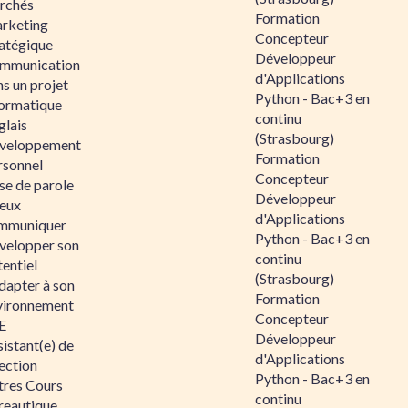
rchés
Formation
rketing
Concepteur
ratégique
Développeur
mmunication
d'Applications
s un projet
Python - Bac+3 en
formatique
continu
glais
(Strasbourg)
veloppement
Formation
rsonnel
Concepteur
se de parole
Développeur
eux
d'Applications
mmuniquer
Python - Bac+3 en
velopper son
continu
entiel
(Strasbourg)
dapter à son
Formation
vironnement
Concepteur
E
Développeur
istant(e) de
d'Applications
ection
Python - Bac+3 en
tres Cours
continu
reautique