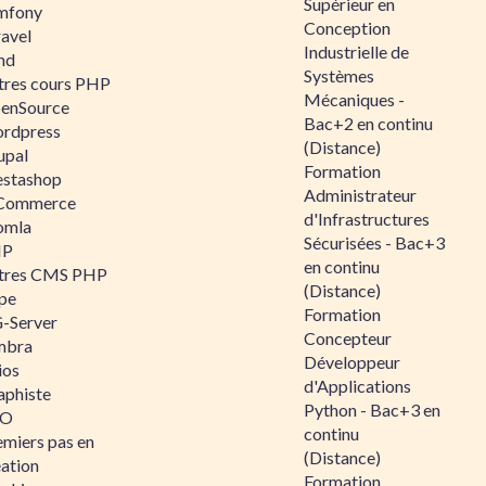
Supérieur en
mfony
Conception
ravel
Industrielle de
nd
Systèmes
tres cours PHP
Mécaniques -
enSource
Bac+2 en continu
rdpress
(Distance)
upal
Formation
estashop
Administrateur
Commerce
d'Infrastructures
omla
Sécurisées - Bac+3
IP
en continu
tres CMS PHP
(Distance)
pe
Formation
-Server
Concepteur
mbra
Développeur
ios
d'Applications
aphiste
Python - Bac+3 en
AO
continu
emiers pas en
(Distance)
éation
Formation