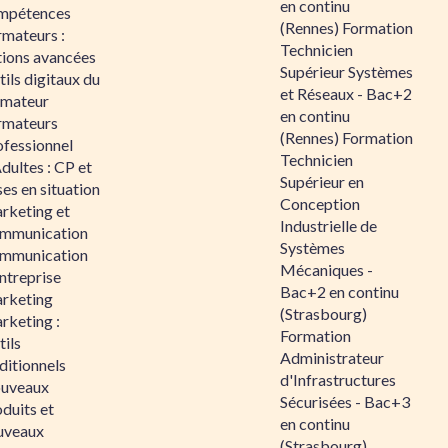
en continu
mpétences
(Rennes) Formation
rmateurs :
Technicien
tions avancées
Supérieur Systèmes
ils digitaux du
et Réseaux - Bac+2
rmateur
en continu
rmateurs
(Rennes) Formation
ofessionnel
Technicien
dultes : CP et
Supérieur en
es en situation
Conception
rketing et
Industrielle de
mmunication
Systèmes
mmunication
Mécaniques -
ntreprise
Bac+2 en continu
rketing
(Strasbourg)
rketing :
Formation
ils
Administrateur
ditionnels
d'Infrastructures
uveaux
Sécurisées - Bac+3
duits et
en continu
uveaux
(Strasbourg)