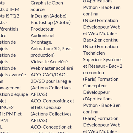
d'Applications
sts
Graphiste Open
Python - Bac+3 en
sts d'IHM
Source
continu
sts ISTQB
InDesign (Adobe)
(Nice) Formation
ts -
Photoshop (Adobe)
Développeur Web
érentiels
Producteur
et Web Mobile –
dre
Audiovisuel
Bac+2 en continu
stion de
(Montage,
(Nice) Formation
jets
Animation/3D, Post-
Technicien
stion de
production)
Supérieur Systèmes
jets
Vidéaste Accéléré
et Réseaux - Bac+2
stion de
Webmaster accéléré
en continu
ojets avancée
ACO-CAO/DAO -
(Paris) Formation
an
2D/3D pour la régie
Concepteur
nagement
(Actions Collectives
Développeur
stion d'équipe
AFDAS)
d'Applications
jet
ACO-Compositing et
Python - Bac+3 en
INCE2
effets spéciaux
continu
I : PMP et
(Actions Collectives
(Paris) Formation
APM
AFDAS)
Développeur Web
IL
ACO-Conception et
et Web Mobile –