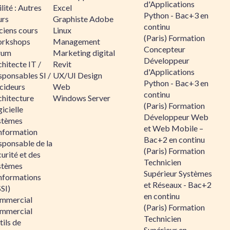
d'Applications
lité : Autres
Excel
Python - Bac+3 en
urs
Graphiste Adobe
continu
ciens cours
Linux
(Paris) Formation
rkshops
Management
Concepteur
rum
Marketing digital
Développeur
hitecte IT /
Revit
d'Applications
sponsables SI /
UX/UI Design
Python - Bac+3 en
cideurs
Web
continu
chitecture
Windows Server
(Paris) Formation
icielle
Développeur Web
stèmes
et Web Mobile –
information
Bac+2 en continu
sponsable de la
(Paris) Formation
urité et des
Technicien
stèmes
Supérieur Systèmes
informations
et Réseaux - Bac+2
SI)
en continu
mmercial
(Paris) Formation
mmercial
Technicien
ils de
Supérieur en