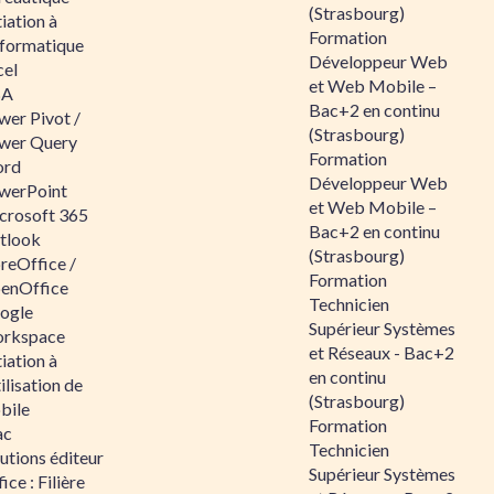
(Strasbourg)
tiation à
Formation
nformatique
Développeur Web
cel
et Web Mobile –
BA
Bac+2 en continu
wer Pivot /
(Strasbourg)
wer Query
Formation
rd
Développeur Web
werPoint
et Web Mobile –
crosoft 365
Bac+2 en continu
tlook
(Strasbourg)
reOffice /
Formation
enOffice
Technicien
ogle
Supérieur Systèmes
rkspace
et Réseaux - Bac+2
tiation à
en continu
tilisation de
(Strasbourg)
bile
Formation
ac
Technicien
utions éditeur
Supérieur Systèmes
ice : Filière