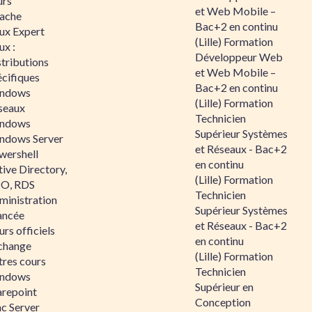
urs
et Web Mobile –
ache
Bac+2 en continu
nux Expert
(Lille) Formation
ux :
Développeur Web
tributions
et Web Mobile –
écifiques
Bac+2 en continu
ndows
(Lille) Formation
seaux
Technicien
ndows
Supérieur Systèmes
ndows Server
et Réseaux - Bac+2
wershell
en continu
ive Directory,
(Lille) Formation
O, RDS
Technicien
ministration
Supérieur Systèmes
ancée
et Réseaux - Bac+2
rs officiels
en continu
change
(Lille) Formation
tres cours
Technicien
ndows
Supérieur en
arepoint
Conception
nc Server