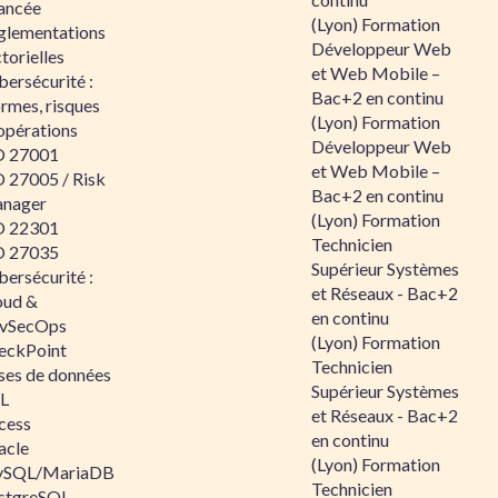
ancée
(Lyon) Formation
glementations
Développeur Web
torielles
et Web Mobile –
ersécurité :
Bac+2 en continu
rmes, risques
(Lyon) Formation
opérations
Développeur Web
O 27001
et Web Mobile –
O 27005 / Risk
Bac+2 en continu
nager
(Lyon) Formation
O 22301
Technicien
O 27035
Supérieur Systèmes
ersécurité :
et Réseaux - Bac+2
oud &
en continu
vSecOps
(Lyon) Formation
eckPoint
Technicien
ses de données
Supérieur Systèmes
L
et Réseaux - Bac+2
cess
en continu
acle
(Lyon) Formation
SQL/MariaDB
Technicien
stgreSQL