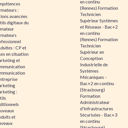
en continu
mpétences
(Rennes) Formation
rmateurs :
Technicien
tions avancées
Supérieur Systèmes
ils digitaux du
et Réseaux - Bac+2
rmateur
en continu
rmateurs
(Rennes) Formation
ofessionnel
Technicien
dultes : CP et
Supérieur en
es en situation
Conception
rketing et
Industrielle de
mmunication
Systèmes
mmunication
Mécaniques -
ntreprise
Bac+2 en continu
rketing
(Strasbourg)
rketing :
Formation
ils
Administrateur
ditionnels
d'Infrastructures
uveaux
Sécurisées - Bac+3
duits et
en continu
uveaux
(Strasbourg)