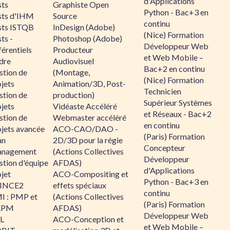
d'Applications
sts
Graphiste Open
Python - Bac+3 en
sts d'IHM
Source
continu
sts ISTQB
InDesign (Adobe)
(Nice) Formation
ts -
Photoshop (Adobe)
Développeur Web
érentiels
Producteur
et Web Mobile –
dre
Audiovisuel
Bac+2 en continu
stion de
(Montage,
(Nice) Formation
jets
Animation/3D, Post-
Technicien
stion de
production)
Supérieur Systèmes
jets
Vidéaste Accéléré
et Réseaux - Bac+2
stion de
Webmaster accéléré
en continu
ojets avancée
ACO-CAO/DAO -
(Paris) Formation
an
2D/3D pour la régie
Concepteur
nagement
(Actions Collectives
Développeur
stion d'équipe
AFDAS)
d'Applications
jet
ACO-Compositing et
Python - Bac+3 en
INCE2
effets spéciaux
continu
I : PMP et
(Actions Collectives
(Paris) Formation
APM
AFDAS)
Développeur Web
IL
ACO-Conception et
et Web Mobile –