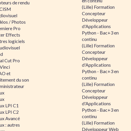
en continu
teurs de rendu
(Lille) Formation
CISM
Concepteur
diovisuel
Développeur
déos / Photos
d'Applications
emiere Pro
Python - Bac+3 en
er Effects
continu
res logiciels
(Lille) Formation
udiovisuel
Concepteur
id
Développeur
al Cut Pro
d'Applications
Vinci
Python - Bac+3 en
O et
continu
aitement du son
(Lille) Formation
ministrateur
Concepteur
nux
Développeur
nux
d'Applications
nux LPI C1
Python - Bac+3 en
nux LPI C2
continu
nux Avancé
(Lille) Formation
ux : autres
Développeur Web