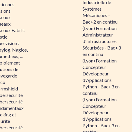
Industrielle de
ciennes
Systèmes
rsions
Mécaniques -
seaux
Bac+2 en continu
seaux
(Lyon) Formation
seaux Fabric
Administrateur
stic
d'Infrastructures
ervision :
Sécurisées - Bac+3
aylog, Nagios,
en continu
metheus, ...
(Lyon) Formation
ploiement
Concepteur
utions de
Développeur
uvegarde
d'Applications
sco
Python - Bac+3 en
ormshield
continu
bersécurité
(Lyon) Formation
bersécurité
Concepteur
ndamentaux
Développeur
cking et
d'Applications
urité
Python - Bac+3 en
bersécurité
continu