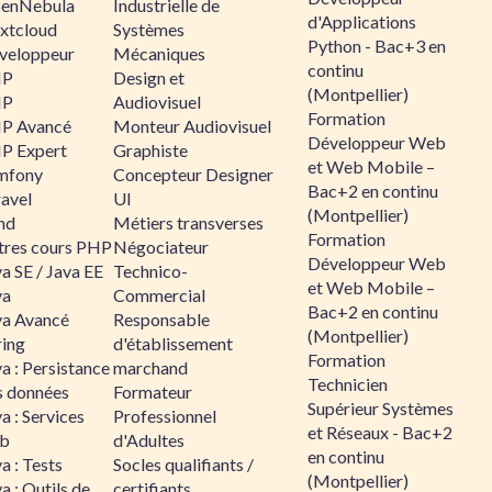
enNebula
Industrielle de
d'Applications
xtcloud
Systèmes
Python - Bac+3 en
veloppeur
Mécaniques
continu
HP
Design et
(Montpellier)
HP
Audiovisuel
Formation
P Avancé
Monteur Audiovisuel
Développeur Web
P Expert
Graphiste
et Web Mobile –
mfony
Concepteur Designer
Bac+2 en continu
ravel
UI
(Montpellier)
nd
Métiers transverses
Formation
tres cours PHP
Négociateur
Développeur Web
a SE / Java EE
Technico-
et Web Mobile –
va
Commercial
Bac+2 en continu
va Avancé
Responsable
(Montpellier)
ring
d'établissement
Formation
a : Persistance
marchand
Technicien
s données
Formateur
Supérieur Systèmes
a : Services
Professionnel
et Réseaux - Bac+2
b
d'Adultes
en continu
a : Tests
Socles qualifiants /
(Montpellier)
a : Outils de
certifiants