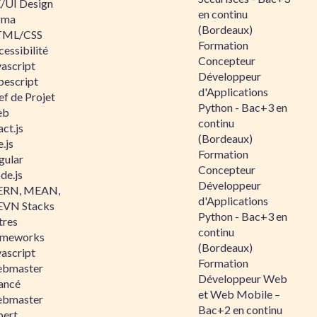
/UI Design
en continu
gma
(Bordeaux)
ML/CSS
Formation
essibilité
Concepteur
vascript
Développeur
pescript
d'Applications
ef de Projet
Python - Bac+3 en
eb
continu
ct.js
(Bordeaux)
.js
Formation
gular
Concepteur
de.js
Développeur
RN, MEAN,
d'Applications
VN Stacks
Python - Bac+3 en
tres
continu
ameworks
(Bordeaux)
vascript
Formation
bmaster
Développeur Web
ancé
et Web Mobile –
bmaster
Bac+2 en continu
pert