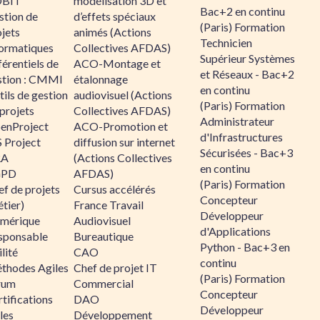
BIT
modélisation 3D et
Bac+2 en continu
stion de
d’effets spéciaux
(Paris) Formation
jets
animés (Actions
Technicien
formatiques
Collectives AFDAS)
Supérieur Systèmes
érentiels de
ACO-Montage et
et Réseaux - Bac+2
stion : CMMI
étalonnage
en continu
ils de gestion
audiovisuel (Actions
(Paris) Formation
projets
Collectives AFDAS)
Administrateur
enProject
ACO-Promotion et
d'Infrastructures
 Project
diffusion sur internet
Sécurisées - Bac+3
RA
(Actions Collectives
en continu
GPD
AFDAS)
(Paris) Formation
f de projets
Cursus accélérés
Concepteur
tier)
France Travail
Développeur
mérique
Audiovisuel
d'Applications
sponsable
Bureautique
Python - Bac+3 en
lité
CAO
continu
thodes Agiles
Chef de projet IT
(Paris) Formation
rum
Commercial
Concepteur
tifications
DAO
Développeur
les
Développement