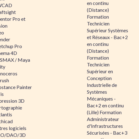
en continu
WCAD
(Distance)
aftsight
Formation
entor Pro et
Technicien
sion
Supérieur Systèmes
eo
et Réseaux - Bac+2
ender
en continu
etchup Pro
(Distance)
nema 4D
Formation
SMAX / Maya
Technicien
ity
Supérieur en
inoceros
Conception
rush
Industrielle de
bstance Painter
Systèmes
is
Mécaniques -
pression 3D
Bac+2 en continu
rtographie
(Lille) Formation
lantis
Administrateur
chicad
d'Infrastructures
res logiciels
Sécurisées - Bac+3
O/DAO/3D