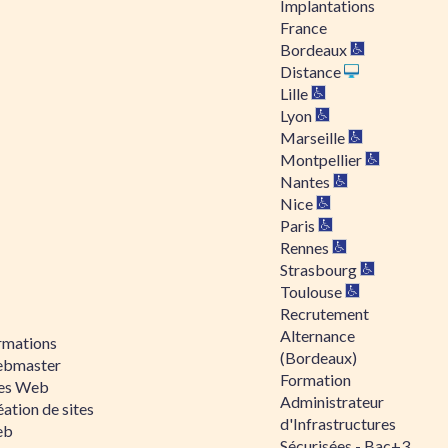
Implantations
France
Bordeaux
Distance
Lille
Lyon
Marseille
Montpellier
Nantes
Nice
Paris
Rennes
Strasbourg
Toulouse
Recrutement
Alternance
rmations
(Bordeaux)
bmaster
Formation
tes Web
Administrateur
ation de sites
d'Infrastructures
eb
Sécurisées - Bac+3