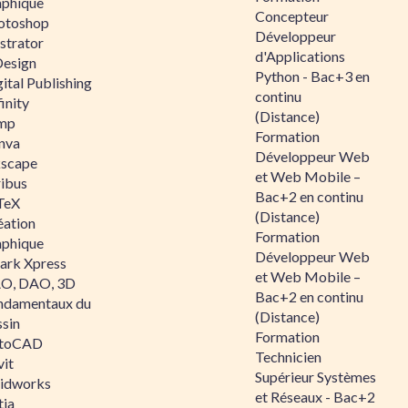
aphique
Concepteur
otoshop
Développeur
ustrator
d'Applications
Design
Python - Bac+3 en
ital Publishing
continu
inity
(Distance)
mp
Formation
nva
Développeur Web
kscape
et Web Mobile –
ribus
Bac+2 en continu
TeX
(Distance)
éation
Formation
aphique
Développeur Web
ark Xpress
et Web Mobile –
O, DAO, 3D
Bac+2 en continu
ndamentaux du
(Distance)
ssin
Formation
toCAD
Technicien
vit
Supérieur Systèmes
lidworks
et Réseaux - Bac+2
tia