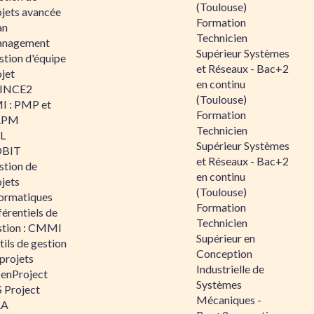
(Toulouse)
ojets avancée
Formation
an
Technicien
nagement
Supérieur Systèmes
stion d'équipe
et Réseaux - Bac+2
jet
en continu
INCE2
(Toulouse)
I : PMP et
Formation
APM
Technicien
IL
Supérieur Systèmes
BIT
et Réseaux - Bac+2
stion de
en continu
jets
(Toulouse)
formatiques
Formation
érentiels de
Technicien
stion : CMMI
Supérieur en
ils de gestion
Conception
projets
Industrielle de
enProject
Systèmes
 Project
Mécaniques -
RA