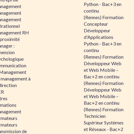
Python - Bac+3 en
nagement
continu
nagement
(Rennes) Formation
nagement
Concepteur
érationnel
Développeur
nagement RH
d'Applications
 proximité
Python - Bac+3 en
nager :
continu
mension
(Rennes) Formation
ychologique
Développeur Web
mmunication
et Web Mobile –
 Management
Bac+2 en continu
 management à
(Rennes) Formation
direction
Développeur Web
KR
et Web Mobile –
tres
Bac+2 en continu
rmations
(Rennes) Formation
nagement
Technicien
rmateurs
Supérieur Systèmes
rmateurs
et Réseaux - Bac+2
ansmission de