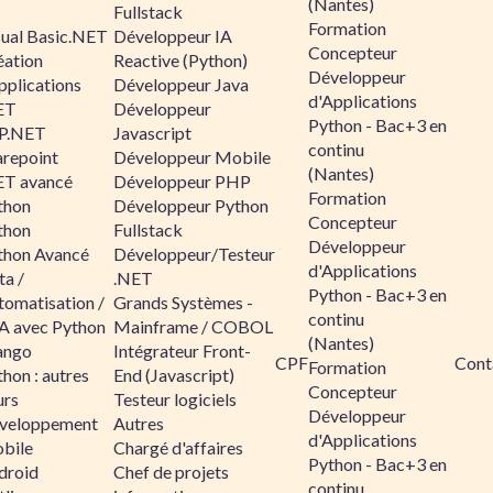
(Nantes)
Fullstack
Formation
sual Basic.NET
Développeur IA
Concepteur
éation
Reactive (Python)
Développeur
pplications
Développeur Java
d'Applications
ET
Développeur
Python - Bac+3 en
P.NET
Javascript
continu
arepoint
Développeur Mobile
(Nantes)
ET avancé
Développeur PHP
Formation
thon
Développeur Python
Concepteur
thon
Fullstack
Développeur
thon Avancé
Développeur/Testeur
d'Applications
ta /
.NET
Python - Bac+3 en
tomatisation /
Grands Systèmes -
continu
A avec Python
Mainframe / COBOL
(Nantes)
ango
Intégrateur Front-
CPF
Cont
Formation
hon : autres
End (Javascript)
Concepteur
urs
Testeur logiciels
Développeur
veloppement
Autres
d'Applications
bile
Chargé d'affaires
Python - Bac+3 en
droid
Chef de projets
continu