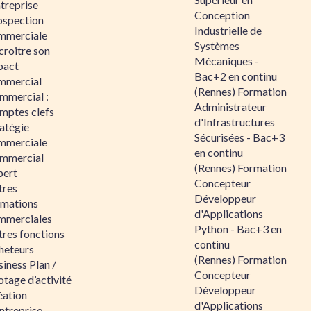
ntreprise
Conception
ospection
Industrielle de
mmerciale
Systèmes
croitre son
Mécaniques -
pact
Bac+2 en continu
mmercial
(Rennes) Formation
mmercial :
Administrateur
mptes clefs
d'Infrastructures
atégie
Sécurisées - Bac+3
mmerciale
en continu
mmercial
(Rennes) Formation
pert
Concepteur
tres
Développeur
rmations
d'Applications
mmerciales
Python - Bac+3 en
tres fonctions
continu
heteurs
(Rennes) Formation
iness Plan /
Concepteur
otage d’activité
Développeur
éation
d'Applications
ntreprise