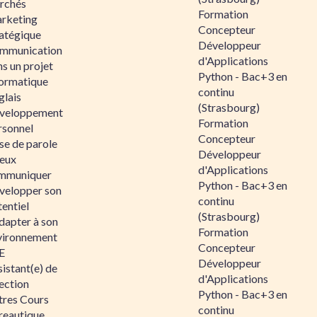
rchés
Formation
rketing
Concepteur
ratégique
Développeur
mmunication
d'Applications
s un projet
Python - Bac+3 en
formatique
continu
glais
(Strasbourg)
veloppement
Formation
rsonnel
Concepteur
se de parole
Développeur
eux
d'Applications
mmuniquer
Python - Bac+3 en
velopper son
continu
entiel
(Strasbourg)
dapter à son
Formation
vironnement
Concepteur
E
Développeur
istant(e) de
d'Applications
ection
Python - Bac+3 en
tres Cours
continu
reautique