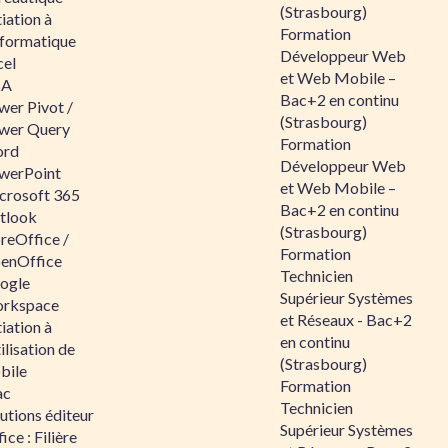
(Strasbourg)
tiation à
Formation
nformatique
Développeur Web
cel
et Web Mobile –
BA
Bac+2 en continu
wer Pivot /
(Strasbourg)
wer Query
Formation
rd
Développeur Web
werPoint
et Web Mobile –
crosoft 365
Bac+2 en continu
tlook
(Strasbourg)
reOffice /
Formation
enOffice
Technicien
ogle
Supérieur Systèmes
rkspace
et Réseaux - Bac+2
tiation à
en continu
tilisation de
(Strasbourg)
bile
Formation
ac
Technicien
utions éditeur
Supérieur Systèmes
ice : Filière