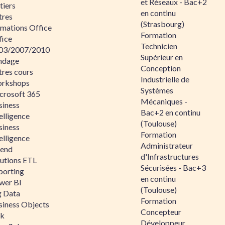
et Réseaux - Bac+2
tiers
en continu
tres
(Strasbourg)
rmations Office
Formation
fice
Technicien
03/2007/2010
Supérieur en
ndage
Conception
tres cours
Industrielle de
rkshops
Systèmes
crosoft 365
Mécaniques -
siness
Bac+2 en continu
elligence
(Toulouse)
siness
Formation
elligence
Administrateur
lend
d'Infrastructures
lutions ETL
Sécurisées - Bac+3
porting
en continu
wer BI
(Toulouse)
g Data
Formation
siness Objects
Concepteur
ik
Développeur