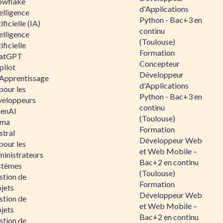
owflake
d'Applications
elligence
Python - Bac+3 en
ificielle (IA)
continu
elligence
(Toulouse)
ificielle
Formation
atGPT
Concepteur
pilot
Développeur
 Apprentissage
d'Applications
pour les
Python - Bac+3 en
veloppeurs
continu
enAI
(Toulouse)
ama
Formation
stral
Développeur Web
pour les
et Web Mobile –
ministrateurs
Bac+2 en continu
stèmes
(Toulouse)
stion de
Formation
jets
Développeur Web
stion de
et Web Mobile –
jets
Bac+2 en continu
stion de