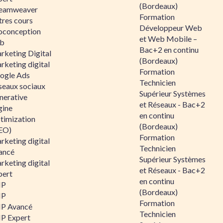
(Bordeaux)
eamweaver
Formation
tres cours
Développeur Web
oconception
et Web Mobile –
b
Bac+2 en continu
rketing Digital
(Bordeaux)
rketing digital
Formation
ogle Ads
Technicien
seaux sociaux
Supérieur Systèmes
nerative
et Réseaux - Bac+2
gine
en continu
timization
(Bordeaux)
EO)
Formation
rketing digital
Technicien
ancé
Supérieur Systèmes
rketing digital
et Réseaux - Bac+2
pert
en continu
HP
(Bordeaux)
HP
Formation
P Avancé
Technicien
P Expert