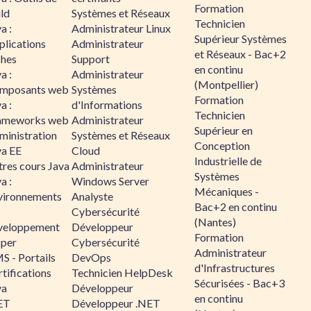
Formation
ld
Systèmes et Réseaux
Technicien
a :
Administrateur Linux
Supérieur Systèmes
plications
Administrateur
et Réseaux - Bac+2
ches
Support
en continu
a :
Administrateur
(Montpellier)
mposants web
Systèmes
Formation
a :
d'Informations
Technicien
ameworks web
Administrateur
Supérieur en
ministration
Systèmes et Réseaux
Conception
va EE
Cloud
Industrielle de
tres cours Java
Administrateur
Systèmes
a :
Windows Server
Mécaniques -
vironnements
Analyste
Bac+2 en continu
Cybersécurité
(Nantes)
veloppement
Développeur
Formation
sper
Cybersécurité
Administrateur
S - Portails
DevOps
d'Infrastructures
tifications
Technicien HelpDesk
Sécurisées - Bac+3
va
Développeur
en continu
ET
Développeur .NET