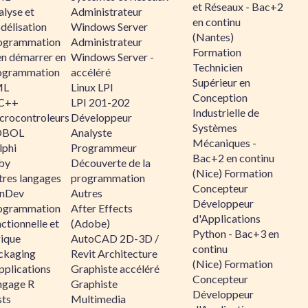
et Réseaux - Bac+2
alyse et
Administrateur
en continu
délisation
Windows Server
(Nantes)
ogrammation
Administrateur
Formation
en démarrer en
Windows Server -
Technicien
ogrammation
accéléré
Supérieur en
ML
Linux LPI
Conception
C++
LPI 201-202
Industrielle de
crocontroleurs
Développeur
Systèmes
OBOL
Analyste
Mécaniques -
lphi
Programmeur
Bac+2 en continu
by
Découverte de la
(Nice) Formation
tres langages
programmation
Concepteur
nDev
Autres
Développeur
ogrammation
After Effects
d'Applications
ctionnelle et
(Adobe)
Python - Bac+3 en
gique
AutoCAD 2D-3D /
continu
ckaging
Revit Architecture
(Nice) Formation
pplications
Graphiste accéléré
Concepteur
ngage R
Graphiste
Développeur
sts
Multimedia