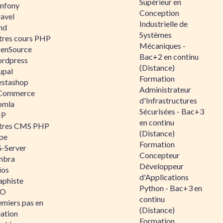
Supérieur en
mfony
Conception
ravel
Industrielle de
nd
Systèmes
tres cours PHP
Mécaniques -
enSource
Bac+2 en continu
rdpress
(Distance)
upal
Formation
estashop
Administrateur
Commerce
d'Infrastructures
omla
Sécurisées - Bac+3
IP
en continu
tres CMS PHP
(Distance)
pe
Formation
-Server
Concepteur
mbra
Développeur
ios
d'Applications
aphiste
Python - Bac+3 en
AO
continu
emiers pas en
(Distance)
éation
Formation