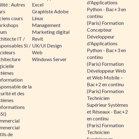
d'Applications
lité : Autres
Excel
Python - Bac+3 en
urs
Graphiste Adobe
continu
ciens cours
Linux
(Paris) Formation
rkshops
Management
Concepteur
rum
Marketing digital
Développeur
hitecte IT /
Revit
d'Applications
sponsables SI /
UX/UI Design
Python - Bac+3 en
cideurs
Web
continu
chitecture
Windows Server
(Paris) Formation
icielle
Développeur Web
stèmes
et Web Mobile –
information
Bac+2 en continu
sponsable de la
(Paris) Formation
urité et des
Technicien
stèmes
Supérieur Systèmes
informations
et Réseaux - Bac+2
SI)
en continu
mmercial
(Paris) Formation
mmercial
Technicien
ils de
Supérieur en