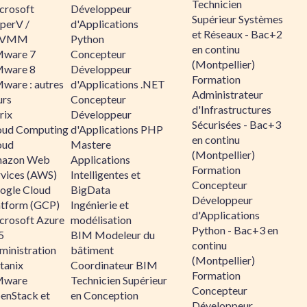
Technicien
crosoft
Développeur
Supérieur Systèmes
perV /
d'Applications
et Réseaux - Bac+2
CVMM
Python
en continu
ware 7
Concepteur
(Montpellier)
ware 8
Développeur
Formation
ware : autres
d'Applications .NET
Administrateur
urs
Concepteur
d'Infrastructures
rix
Développeur
Sécurisées - Bac+3
oud Computing
d'Applications PHP
en continu
oud
Mastere
(Montpellier)
azon Web
Applications
Formation
rvices (AWS)
Intelligentes et
Concepteur
ogle Cloud
BigData
Développeur
atform (GCP)
Ingénierie et
d'Applications
crosoft Azure
modélisation
Python - Bac+3 en
5
BIM Modeleur du
continu
ministration
bâtiment
(Montpellier)
tanix
Coordinateur BIM
Formation
ware
Technicien Supérieur
Concepteur
enStack et
en Conception
Développeur