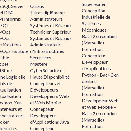
Supérieur en
 SQL Server
Cursus
Conception
M DB2
Titres diplômants
Industrielle de
M Informix
Administrateurs
Systèmes
SQL
Systèmes et Réseaux
Mécaniques -
vOps
Technicien Supérieur
Bac+2 en continu
vOps
Systèmes et Réseaux
(Marseille)
tifications
Administrateur
Formation
vOps Institute
d'Infrastructures
Concepteur
sible
Sécurisées
Développeur
ppet
Mastere
d'Applications
ltStack
CyberSécurité et
Python - Bac+3 en
ne Logicielle
Haute Disponibilité
continu
ils de
Concepteurs et
(Marseille)
tualisation
Développeurs
Formation
tualisation
Développeurs Web
Développeur Web
oxmox, Xen
et Web Mobile
et Web Mobile –
nteneurs et
Concepteur
Bac+2 en continu
chestrateurs
Développeur
(Marseille)
cker
d'Applications Java
Formation
bernetes
Concepteur