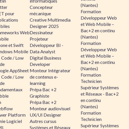
lin
informatiques
(Nantes)
tter
Concepteur
Formation
ET pour
mécanique
Développeur Web
lications
Creative Multimedia
et Web Mobile –
biles
Designer 2025
Bac+2 en continu
ameworks Web
Dessinateur
(Nantes)
bile
Projeteur
Formation
one et Swift
Développeur BI -
Développeur Web
ndows Mobile
Data Analyst
et Web Mobile –
 Code / Low
Digital Business
Bac+2 en continu
de
Developer
(Nantes)
ogle AppSheet
Monteur Intégrateur
Formation
 Code / Low
de contenus e-
Technicien
de
learning
Supérieur Systèmes
ndamentaux
Prépa Bac +2
et Réseaux - Bac+2
bble
Graphiste
en continu
n
Prépa Bac +2
(Nantes)
bflow
Monteur audiovisuel
Formation
wer Platform
UX/UI Designer
Technicien
ie Logiciel
Autres cursus
Supérieur Systèmes
ML
Systèmes et Réseaux