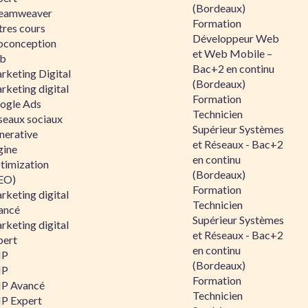
(Bordeaux)
eamweaver
Formation
tres cours
Développeur Web
oconception
et Web Mobile –
b
Bac+2 en continu
rketing Digital
(Bordeaux)
rketing digital
Formation
ogle Ads
Technicien
seaux sociaux
Supérieur Systèmes
nerative
et Réseaux - Bac+2
gine
en continu
timization
(Bordeaux)
EO)
Formation
rketing digital
Technicien
ancé
Supérieur Systèmes
rketing digital
et Réseaux - Bac+2
pert
en continu
HP
(Bordeaux)
HP
Formation
P Avancé
Technicien
P Expert