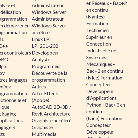
et Réseaux - Bac+2
alyse et
Administrateur
en continu
délisation
Windows Server
(Nantes)
ogrammation
Administrateur
Formation
en démarrer en
Windows Server -
Technicien
ogrammation
accéléré
Supérieur en
ML
Linux LPI
Conception
C++
LPI 201-202
Industrielle de
crocontroleurs
Développeur
Systèmes
OBOL
Analyste
Mécaniques -
lphi
Programmeur
Bac+2 en continu
by
Découverte de la
(Nice) Formation
tres langages
programmation
Concepteur
nDev
Autres
Développeur
ogrammation
After Effects
d'Applications
ctionnelle et
(Adobe)
Python - Bac+3 en
gique
AutoCAD 2D-3D /
continu
ckaging
Revit Architecture
(Nice) Formation
pplications
Graphiste accéléré
Concepteur
ngage R
Graphiste
Développeur
sts
Multimedia