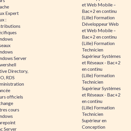
urs
et Web Mobile –
ache
Bac+2 en continu
nux Expert
(Lille) Formation
ux :
Développeur Web
tributions
et Web Mobile –
écifiques
Bac+2 en continu
ndows
(Lille) Formation
seaux
Technicien
ndows
Supérieur Systèmes
ndows Server
et Réseaux - Bac+2
wershell
en continu
ive Directory,
(Lille) Formation
O, RDS
Technicien
ministration
Supérieur Systèmes
ancée
et Réseaux - Bac+2
rs officiels
en continu
change
(Lille) Formation
tres cours
Technicien
ndows
Supérieur en
arepoint
Conception
nc Server