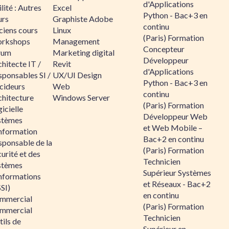
d'Applications
lité : Autres
Excel
Python - Bac+3 en
urs
Graphiste Adobe
continu
ciens cours
Linux
(Paris) Formation
rkshops
Management
Concepteur
rum
Marketing digital
Développeur
hitecte IT /
Revit
d'Applications
sponsables SI /
UX/UI Design
Python - Bac+3 en
cideurs
Web
continu
chitecture
Windows Server
(Paris) Formation
icielle
Développeur Web
stèmes
et Web Mobile –
information
Bac+2 en continu
sponsable de la
(Paris) Formation
urité et des
Technicien
stèmes
Supérieur Systèmes
informations
et Réseaux - Bac+2
SI)
en continu
mmercial
(Paris) Formation
mmercial
Technicien
ils de
Supérieur en