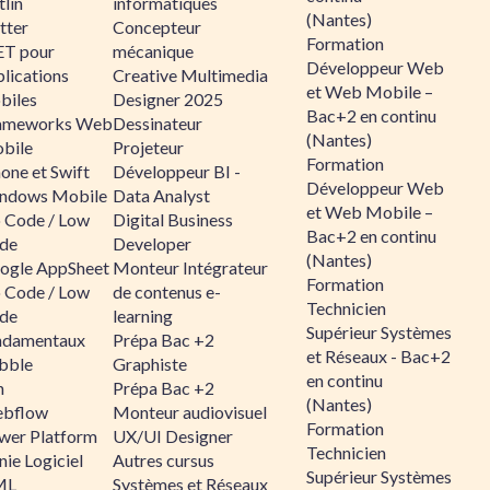
lin
informatiques
(Nantes)
tter
Concepteur
Formation
ET pour
mécanique
Développeur Web
lications
Creative Multimedia
et Web Mobile –
biles
Designer 2025
Bac+2 en continu
ameworks Web
Dessinateur
(Nantes)
bile
Projeteur
Formation
one et Swift
Développeur BI -
Développeur Web
ndows Mobile
Data Analyst
et Web Mobile –
 Code / Low
Digital Business
Bac+2 en continu
de
Developer
(Nantes)
ogle AppSheet
Monteur Intégrateur
Formation
 Code / Low
de contenus e-
Technicien
de
learning
Supérieur Systèmes
ndamentaux
Prépa Bac +2
et Réseaux - Bac+2
bble
Graphiste
en continu
n
Prépa Bac +2
(Nantes)
bflow
Monteur audiovisuel
Formation
wer Platform
UX/UI Designer
Technicien
ie Logiciel
Autres cursus
Supérieur Systèmes
ML
Systèmes et Réseaux