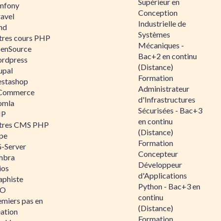
Supérieur en
mfony
Conception
ravel
Industrielle de
nd
Systèmes
tres cours PHP
Mécaniques -
enSource
Bac+2 en continu
rdpress
(Distance)
upal
Formation
estashop
Administrateur
Commerce
d'Infrastructures
omla
Sécurisées - Bac+3
IP
en continu
tres CMS PHP
(Distance)
pe
Formation
-Server
Concepteur
mbra
Développeur
ios
d'Applications
aphiste
Python - Bac+3 en
AO
continu
emiers pas en
(Distance)
éation
Formation