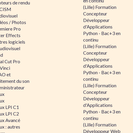
en continu
teurs de rendu
(Lille) Formation
CISM
Concepteur
diovisuel
Développeur
déos / Photos
d'Applications
emiere Pro
Python - Bac+3 en
er Effects
continu
res logiciels
(Lille) Formation
udiovisuel
Concepteur
id
Développeur
al Cut Pro
d'Applications
Vinci
Python - Bac+3 en
O et
continu
aitement du son
(Lille) Formation
ministrateur
Concepteur
nux
Développeur
nux
d'Applications
nux LPI C1
Python - Bac+3 en
nux LPI C2
continu
nux Avancé
(Lille) Formation
ux : autres
Développeur Web