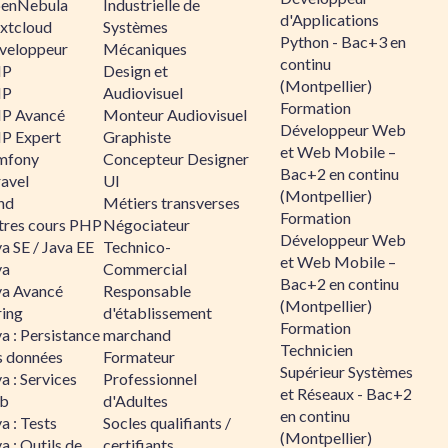
enNebula
Industrielle de
d'Applications
xtcloud
Systèmes
Python - Bac+3 en
veloppeur
Mécaniques
continu
HP
Design et
(Montpellier)
HP
Audiovisuel
Formation
P Avancé
Monteur Audiovisuel
Développeur Web
P Expert
Graphiste
et Web Mobile –
mfony
Concepteur Designer
Bac+2 en continu
ravel
UI
(Montpellier)
nd
Métiers transverses
Formation
tres cours PHP
Négociateur
Développeur Web
a SE / Java EE
Technico-
et Web Mobile –
va
Commercial
Bac+2 en continu
va Avancé
Responsable
(Montpellier)
ring
d'établissement
Formation
a : Persistance
marchand
Technicien
s données
Formateur
Supérieur Systèmes
a : Services
Professionnel
et Réseaux - Bac+2
b
d'Adultes
en continu
a : Tests
Socles qualifiants /
(Montpellier)
a : Outils de
certifiants