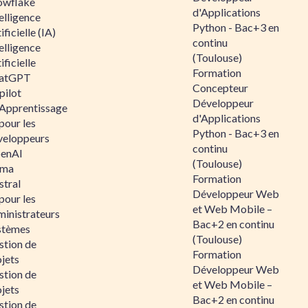
owflake
d'Applications
elligence
Python - Bac+3 en
ificielle (IA)
continu
elligence
(Toulouse)
ificielle
Formation
atGPT
Concepteur
pilot
Développeur
 Apprentissage
d'Applications
pour les
Python - Bac+3 en
veloppeurs
continu
enAI
(Toulouse)
ama
Formation
stral
Développeur Web
pour les
et Web Mobile –
ministrateurs
Bac+2 en continu
stèmes
(Toulouse)
stion de
Formation
jets
Développeur Web
stion de
et Web Mobile –
jets
Bac+2 en continu
stion de