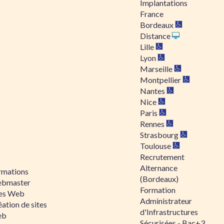
Implantations
France
Bordeaux
Distance
Lille
Lyon
Marseille
Montpellier
Nantes
Nice
Paris
Rennes
Strasbourg
Toulouse
Recrutement
Alternance
rmations
(Bordeaux)
bmaster
Formation
tes Web
Administrateur
ation de sites
d'Infrastructures
eb
Sécurisées - Bac+3