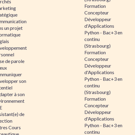
rchés
Formation
rketing
Concepteur
ratégique
Développeur
mmunication
d'Applications
s un projet
Python - Bac+3 en
formatique
continu
glais
(Strasbourg)
veloppement
Formation
rsonnel
Concepteur
se de parole
Développeur
eux
d'Applications
mmuniquer
Python - Bac+3 en
velopper son
continu
entiel
(Strasbourg)
dapter à son
Formation
vironnement
Concepteur
E
Développeur
istant(e) de
d'Applications
ection
Python - Bac+3 en
tres Cours
continu
reautique