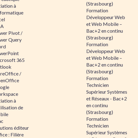
(Strasbourg)
tiation à
Formation
nformatique
Développeur Web
cel
et Web Mobile –
BA
Bac+2 en continu
wer Pivot /
(Strasbourg)
wer Query
Formation
rd
Développeur Web
werPoint
et Web Mobile –
crosoft 365
Bac+2 en continu
tlook
(Strasbourg)
reOffice /
Formation
enOffice
Technicien
ogle
Supérieur Systèmes
rkspace
et Réseaux - Bac+2
tiation à
en continu
tilisation de
(Strasbourg)
bile
Formation
ac
Technicien
utions éditeur
Supérieur Systèmes
ice : Filière