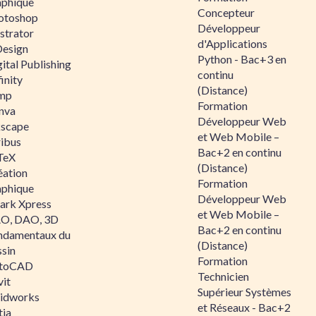
aphique
Concepteur
otoshop
Développeur
ustrator
d'Applications
Design
Python - Bac+3 en
ital Publishing
continu
inity
(Distance)
mp
Formation
nva
Développeur Web
kscape
et Web Mobile –
ribus
Bac+2 en continu
TeX
(Distance)
éation
Formation
aphique
Développeur Web
ark Xpress
et Web Mobile –
O, DAO, 3D
Bac+2 en continu
ndamentaux du
(Distance)
ssin
Formation
toCAD
Technicien
vit
Supérieur Systèmes
lidworks
et Réseaux - Bac+2
tia