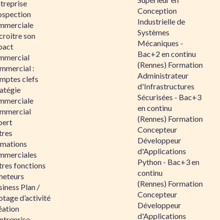
ntreprise
Conception
ospection
Industrielle de
mmerciale
Systèmes
croitre son
Mécaniques -
pact
Bac+2 en continu
mmercial
(Rennes) Formation
mmercial :
Administrateur
mptes clefs
d'Infrastructures
atégie
Sécurisées - Bac+3
mmerciale
en continu
mmercial
(Rennes) Formation
pert
Concepteur
tres
Développeur
rmations
d'Applications
mmerciales
Python - Bac+3 en
tres fonctions
continu
heteurs
(Rennes) Formation
iness Plan /
Concepteur
otage d’activité
Développeur
éation
d'Applications
ntreprise