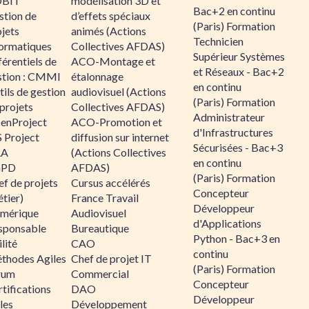
BIT
modélisation 3D et
Bac+2 en continu
stion de
d’effets spéciaux
(Paris) Formation
jets
animés (Actions
Technicien
formatiques
Collectives AFDAS)
Supérieur Systèmes
érentiels de
ACO-Montage et
et Réseaux - Bac+2
stion : CMMI
étalonnage
en continu
ils de gestion
audiovisuel (Actions
(Paris) Formation
projets
Collectives AFDAS)
Administrateur
enProject
ACO-Promotion et
d'Infrastructures
 Project
diffusion sur internet
Sécurisées - Bac+3
RA
(Actions Collectives
en continu
GPD
AFDAS)
(Paris) Formation
f de projets
Cursus accélérés
Concepteur
tier)
France Travail
Développeur
mérique
Audiovisuel
d'Applications
sponsable
Bureautique
Python - Bac+3 en
lité
CAO
continu
thodes Agiles
Chef de projet IT
(Paris) Formation
rum
Commercial
Concepteur
tifications
DAO
Développeur
les
Développement