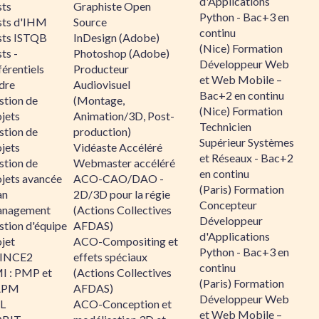
d'Applications
sts
Graphiste Open
Python - Bac+3 en
sts d'IHM
Source
continu
sts ISTQB
InDesign (Adobe)
(Nice) Formation
ts -
Photoshop (Adobe)
Développeur Web
érentiels
Producteur
et Web Mobile –
dre
Audiovisuel
Bac+2 en continu
stion de
(Montage,
(Nice) Formation
jets
Animation/3D, Post-
Technicien
stion de
production)
Supérieur Systèmes
jets
Vidéaste Accéléré
et Réseaux - Bac+2
stion de
Webmaster accéléré
en continu
ojets avancée
ACO-CAO/DAO -
(Paris) Formation
an
2D/3D pour la régie
Concepteur
nagement
(Actions Collectives
Développeur
stion d'équipe
AFDAS)
d'Applications
jet
ACO-Compositing et
Python - Bac+3 en
INCE2
effets spéciaux
continu
I : PMP et
(Actions Collectives
(Paris) Formation
APM
AFDAS)
Développeur Web
IL
ACO-Conception et
et Web Mobile –