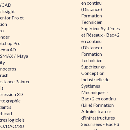
en continu
WCAD
(Distance)
aftsight
Formation
entor Pro et
Technicien
sion
Supérieur Systèmes
eo
et Réseaux - Bac+2
ender
en continu
etchup Pro
(Distance)
nema 4D
Formation
SMAX / Maya
Technicien
ity
Supérieur en
inoceros
Conception
rush
Industrielle de
bstance Painter
Systèmes
is
Mécaniques -
pression 3D
Bac+2 en continu
rtographie
(Lille) Formation
lantis
Administrateur
chicad
d'Infrastructures
res logiciels
Sécurisées - Bac+3
O/DAO/3D