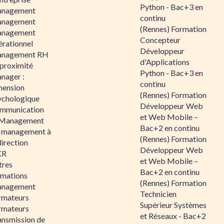
Python - Bac+3 en
nagement
continu
nagement
(Rennes) Formation
nagement
Concepteur
érationnel
Développeur
nagement RH
d'Applications
 proximité
Python - Bac+3 en
nager :
continu
mension
(Rennes) Formation
ychologique
Développeur Web
mmunication
et Web Mobile –
 Management
Bac+2 en continu
 management à
(Rennes) Formation
direction
Développeur Web
KR
et Web Mobile –
tres
Bac+2 en continu
rmations
(Rennes) Formation
nagement
Technicien
rmateurs
Supérieur Systèmes
rmateurs
et Réseaux - Bac+2
ansmission de