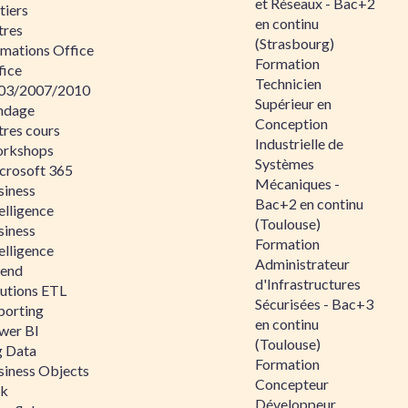
et Réseaux - Bac+2
tiers
en continu
tres
(Strasbourg)
rmations Office
Formation
fice
Technicien
03/2007/2010
Supérieur en
ndage
Conception
tres cours
Industrielle de
rkshops
Systèmes
crosoft 365
Mécaniques -
siness
Bac+2 en continu
elligence
(Toulouse)
siness
Formation
elligence
Administrateur
lend
d'Infrastructures
lutions ETL
Sécurisées - Bac+3
porting
en continu
wer BI
(Toulouse)
g Data
Formation
siness Objects
Concepteur
ik
Développeur