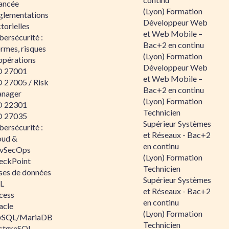
ancée
(Lyon) Formation
glementations
Développeur Web
torielles
et Web Mobile –
ersécurité :
Bac+2 en continu
rmes, risques
(Lyon) Formation
opérations
Développeur Web
O 27001
et Web Mobile –
O 27005 / Risk
Bac+2 en continu
nager
(Lyon) Formation
O 22301
Technicien
O 27035
Supérieur Systèmes
ersécurité :
et Réseaux - Bac+2
oud &
en continu
vSecOps
(Lyon) Formation
eckPoint
Technicien
ses de données
Supérieur Systèmes
L
et Réseaux - Bac+2
cess
en continu
acle
(Lyon) Formation
SQL/MariaDB
Technicien
stgreSQL