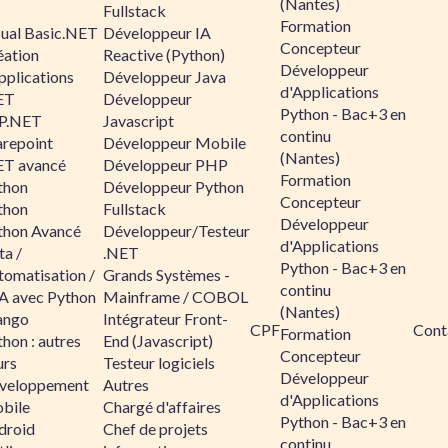
(Nantes)
Fullstack
Formation
sual Basic.NET
Développeur IA
Concepteur
éation
Reactive (Python)
Développeur
pplications
Développeur Java
d'Applications
ET
Développeur
Python - Bac+3 en
P.NET
Javascript
continu
arepoint
Développeur Mobile
(Nantes)
ET avancé
Développeur PHP
Formation
thon
Développeur Python
Concepteur
thon
Fullstack
Développeur
thon Avancé
Développeur/Testeur
d'Applications
ta /
.NET
Python - Bac+3 en
tomatisation /
Grands Systèmes -
continu
A avec Python
Mainframe / COBOL
(Nantes)
ango
Intégrateur Front-
CPF
Cont
Formation
hon : autres
End (Javascript)
Concepteur
urs
Testeur logiciels
Développeur
veloppement
Autres
d'Applications
bile
Chargé d'affaires
Python - Bac+3 en
droid
Chef de projets
continu