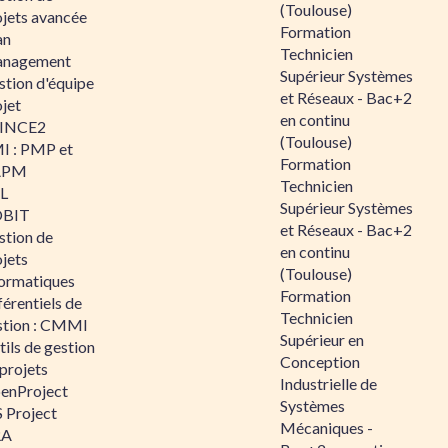
(Toulouse)
ojets avancée
Formation
an
Technicien
nagement
Supérieur Systèmes
stion d'équipe
et Réseaux - Bac+2
jet
en continu
INCE2
(Toulouse)
I : PMP et
Formation
APM
Technicien
IL
Supérieur Systèmes
BIT
et Réseaux - Bac+2
stion de
en continu
jets
(Toulouse)
formatiques
Formation
érentiels de
Technicien
stion : CMMI
Supérieur en
ils de gestion
Conception
projets
Industrielle de
enProject
Systèmes
 Project
Mécaniques -
RA