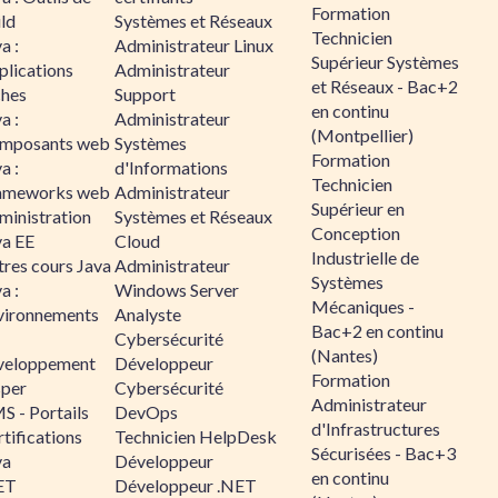
Formation
ld
Systèmes et Réseaux
Technicien
a :
Administrateur Linux
Supérieur Systèmes
plications
Administrateur
et Réseaux - Bac+2
ches
Support
en continu
a :
Administrateur
(Montpellier)
mposants web
Systèmes
Formation
a :
d'Informations
Technicien
ameworks web
Administrateur
Supérieur en
ministration
Systèmes et Réseaux
Conception
va EE
Cloud
Industrielle de
tres cours Java
Administrateur
Systèmes
a :
Windows Server
Mécaniques -
vironnements
Analyste
Bac+2 en continu
Cybersécurité
(Nantes)
veloppement
Développeur
Formation
sper
Cybersécurité
Administrateur
S - Portails
DevOps
d'Infrastructures
tifications
Technicien HelpDesk
Sécurisées - Bac+3
va
Développeur
en continu
ET
Développeur .NET