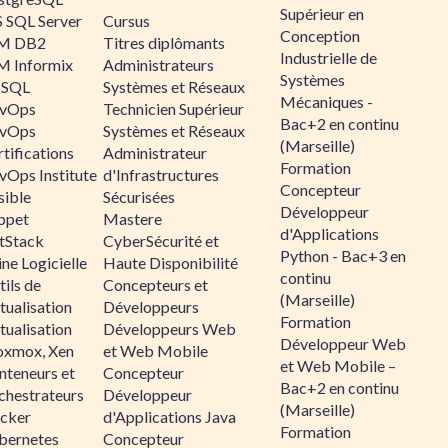
Supérieur en
 SQL Server
Cursus
Conception
M DB2
Titres diplômants
Industrielle de
M Informix
Administrateurs
Systèmes
SQL
Systèmes et Réseaux
Mécaniques -
vOps
Technicien Supérieur
Bac+2 en continu
vOps
Systèmes et Réseaux
(Marseille)
tifications
Administrateur
Formation
vOps Institute
d'Infrastructures
Concepteur
sible
Sécurisées
Développeur
ppet
Mastere
d'Applications
ltStack
CyberSécurité et
Python - Bac+3 en
ne Logicielle
Haute Disponibilité
continu
ils de
Concepteurs et
(Marseille)
tualisation
Développeurs
Formation
tualisation
Développeurs Web
Développeur Web
oxmox, Xen
et Web Mobile
et Web Mobile –
nteneurs et
Concepteur
Bac+2 en continu
chestrateurs
Développeur
(Marseille)
cker
d'Applications Java
Formation
bernetes
Concepteur