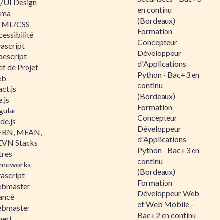
/UI Design
en continu
gma
(Bordeaux)
ML/CSS
Formation
essibilité
Concepteur
vascript
Développeur
pescript
d'Applications
ef de Projet
Python - Bac+3 en
eb
continu
ct.js
(Bordeaux)
.js
Formation
gular
Concepteur
de.js
Développeur
RN, MEAN,
d'Applications
VN Stacks
Python - Bac+3 en
tres
continu
ameworks
(Bordeaux)
vascript
Formation
bmaster
Développeur Web
ancé
et Web Mobile –
bmaster
Bac+2 en continu
pert