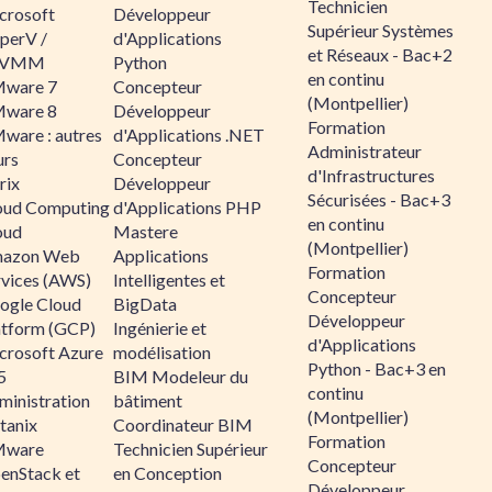
Technicien
crosoft
Développeur
Supérieur Systèmes
perV /
d'Applications
et Réseaux - Bac+2
CVMM
Python
en continu
ware 7
Concepteur
(Montpellier)
ware 8
Développeur
Formation
ware : autres
d'Applications .NET
Administrateur
urs
Concepteur
d'Infrastructures
rix
Développeur
Sécurisées - Bac+3
oud Computing
d'Applications PHP
en continu
oud
Mastere
(Montpellier)
azon Web
Applications
Formation
rvices (AWS)
Intelligentes et
Concepteur
ogle Cloud
BigData
Développeur
atform (GCP)
Ingénierie et
d'Applications
crosoft Azure
modélisation
Python - Bac+3 en
5
BIM Modeleur du
continu
ministration
bâtiment
(Montpellier)
tanix
Coordinateur BIM
Formation
ware
Technicien Supérieur
Concepteur
enStack et
en Conception
Développeur