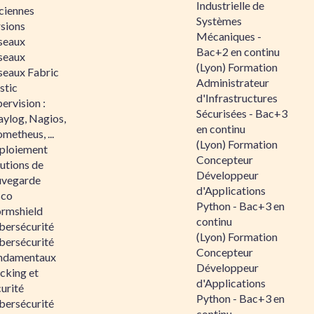
Industrielle de
ciennes
Systèmes
rsions
Mécaniques -
seaux
Bac+2 en continu
seaux
(Lyon) Formation
seaux Fabric
Administrateur
stic
d'Infrastructures
ervision :
Sécurisées - Bac+3
aylog, Nagios,
en continu
metheus, ...
(Lyon) Formation
ploiement
Concepteur
utions de
Développeur
uvegarde
d'Applications
sco
Python - Bac+3 en
ormshield
continu
bersécurité
(Lyon) Formation
bersécurité
Concepteur
ndamentaux
Développeur
cking et
d'Applications
urité
Python - Bac+3 en
bersécurité
continu