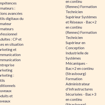
en continu
mpétences
(Rennes) Formation
rmateurs :
Technicien
tions avancées
Supérieur Systèmes
ils digitaux du
et Réseaux - Bac+2
rmateur
en continu
rmateurs
(Rennes) Formation
ofessionnel
Technicien
dultes : CP et
Supérieur en
es en situation
Conception
rketing et
Industrielle de
mmunication
Systèmes
mmunication
Mécaniques -
ntreprise
Bac+2 en continu
rketing
(Strasbourg)
rketing :
Formation
ils
Administrateur
ditionnels
d'Infrastructures
uveaux
Sécurisées - Bac+3
duits et
en continu
uveaux
(Strasbourg)