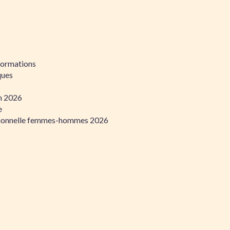
formations
ques
on 2026
e
ssionnelle femmes-hommes 2026