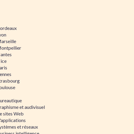
 Bordeaux
Lyon
Marseille
Montpellier
Nantes
Nice
aris
Rennes
Strasbourg
Toulouse
bureautique
raphisme et audivisuel
e sites Web
'applications
ystèmes et réseaux
siness intelligence