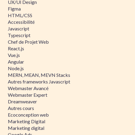
UX/UI Design
Figma
HTML/CSS
Accessibilité
Javascript
Typescript
Chef de Projet Web
React.js
Vue.js
Angular
Node.js
MERN, MEAN, MEVN Stacks
Autres frameworks Javascript
Webmaster Avancé
Webmaster Expert
Dreamweaver
Autres cours
Ecoconception web
Marketing Digital
Marketing digital
Google Ads