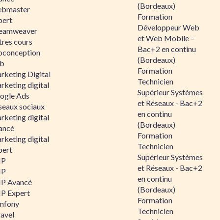
(Bordeaux)
bmaster
Formation
pert
Développeur Web
eamweaver
et Web Mobile –
tres cours
Bac+2 en continu
oconception
(Bordeaux)
b
Formation
rketing Digital
Technicien
rketing digital
Supérieur Systèmes
ogle Ads
et Réseaux - Bac+2
seaux sociaux
en continu
rketing digital
(Bordeaux)
ancé
Formation
rketing digital
Technicien
pert
Supérieur Systèmes
HP
et Réseaux - Bac+2
HP
en continu
P Avancé
(Bordeaux)
P Expert
Formation
mfony
Technicien
ravel