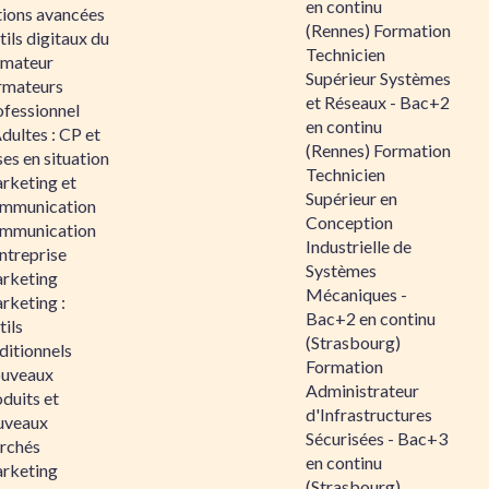
en continu
tions avancées
(Rennes) Formation
ils digitaux du
Technicien
rmateur
Supérieur Systèmes
rmateurs
et Réseaux - Bac+2
ofessionnel
en continu
dultes : CP et
(Rennes) Formation
es en situation
Technicien
rketing et
Supérieur en
mmunication
Conception
mmunication
Industrielle de
ntreprise
Systèmes
rketing
Mécaniques -
rketing :
Bac+2 en continu
ils
(Strasbourg)
ditionnels
Formation
uveaux
Administrateur
duits et
d'Infrastructures
uveaux
Sécurisées - Bac+3
rchés
en continu
rketing
(Strasbourg)