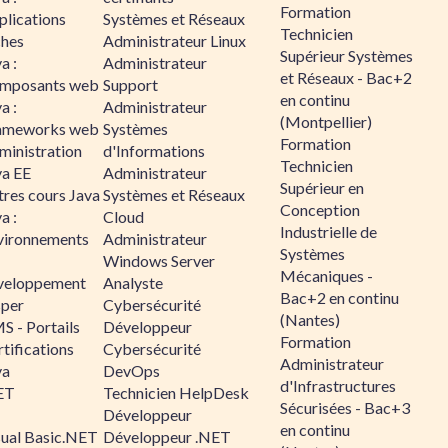
Formation
plications
Systèmes et Réseaux
Technicien
ches
Administrateur Linux
Supérieur Systèmes
a :
Administrateur
et Réseaux - Bac+2
mposants web
Support
en continu
a :
Administrateur
(Montpellier)
ameworks web
Systèmes
Formation
ministration
d'Informations
Technicien
va EE
Administrateur
Supérieur en
tres cours Java
Systèmes et Réseaux
Conception
a :
Cloud
Industrielle de
vironnements
Administrateur
Systèmes
Windows Server
Mécaniques -
veloppement
Analyste
Bac+2 en continu
sper
Cybersécurité
(Nantes)
S - Portails
Développeur
Formation
tifications
Cybersécurité
Administrateur
va
DevOps
d'Infrastructures
ET
Technicien HelpDesk
Sécurisées - Bac+3
Développeur
en continu
sual Basic.NET
Développeur .NET