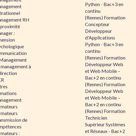
Python - Bac+3 en
nagement
continu
érationnel
(Rennes) Formation
nagement RH
Concepteur
 proximité
Développeur
nager :
d'Applications
mension
Python - Bac+3 en
ychologique
continu
mmunication
(Rennes) Formation
 Management
Développeur Web
 management à
et Web Mobile –
direction
Bac+2 en continu
KR
(Rennes) Formation
tres
Développeur Web
rmations
et Web Mobile –
nagement
Bac+2 en continu
rmateurs
(Rennes) Formation
rmateurs
Technicien
ansmission de
Supérieur Systèmes
mpétences
et Réseaux - Bac+2
rmateurs :