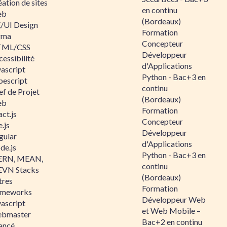
ation de sites
en continu
eb
(Bordeaux)
/UI Design
Formation
gma
Concepteur
ML/CSS
Développeur
essibilité
d'Applications
vascript
Python - Bac+3 en
pescript
continu
ef de Projet
(Bordeaux)
eb
Formation
ct.js
Concepteur
.js
Développeur
gular
d'Applications
de.js
Python - Bac+3 en
RN, MEAN,
continu
VN Stacks
(Bordeaux)
tres
Formation
ameworks
Développeur Web
vascript
et Web Mobile –
bmaster
Bac+2 en continu
ancé