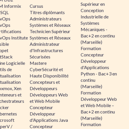
Supérieur en
M Informix
Cursus
Conception
SQL
Titres diplômants
Industrielle de
vOps
Administrateurs
Systèmes
vOps
Systèmes et Réseaux
Mécaniques -
tifications
Technicien Supérieur
Bac+2 en continu
vOps Institute
Systèmes et Réseaux
(Marseille)
sible
Administrateur
Formation
ppet
d'Infrastructures
Concepteur
ltStack
Sécurisées
Développeur
ne Logicielle
Mastere
d'Applications
ils de
CyberSécurité et
Python - Bac+3 en
tualisation
Haute Disponibilité
continu
tualisation
Concepteurs et
(Marseille)
oxmox, Xen
Développeurs
Formation
nteneurs et
Développeurs Web
Développeur Web
chestrateurs
et Web Mobile
et Web Mobile –
cker
Concepteur
Bac+2 en continu
bernetes
Développeur
(Marseille)
crosoft
d'Applications Java
Formation
perV /
Concepteur