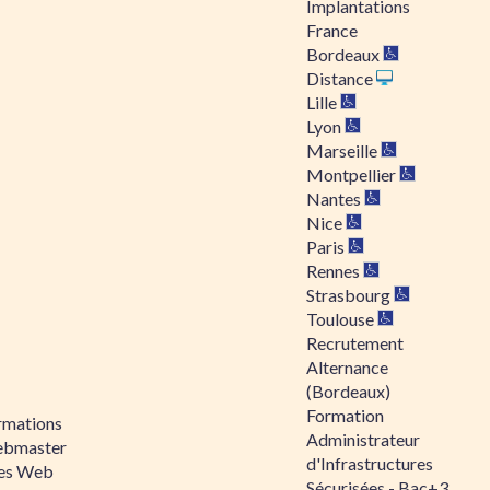
Implantations
France
Bordeaux
Distance
Lille
Lyon
Marseille
Montpellier
Nantes
Nice
Paris
Rennes
Strasbourg
Toulouse
Recrutement
Alternance
(Bordeaux)
Formation
rmations
Administrateur
bmaster
d'Infrastructures
tes Web
Sécurisées - Bac+3