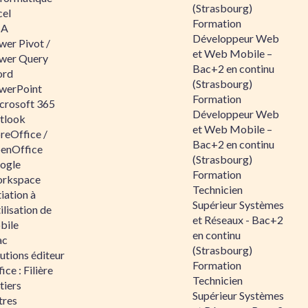
(Strasbourg)
cel
Formation
BA
Développeur Web
wer Pivot /
et Web Mobile –
wer Query
Bac+2 en continu
rd
(Strasbourg)
werPoint
Formation
crosoft 365
Développeur Web
tlook
et Web Mobile –
reOffice /
Bac+2 en continu
enOffice
(Strasbourg)
ogle
Formation
rkspace
Technicien
tiation à
Supérieur Systèmes
tilisation de
et Réseaux - Bac+2
bile
en continu
ac
(Strasbourg)
utions éditeur
Formation
ice : Filière
Technicien
tiers
Supérieur Systèmes
tres