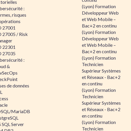
torielles
(Lyon) Formation
ersécurité :
Développeur Web
rmes, risques
et Web Mobile –
opérations
Bac+2 en continu
O 27001
(Lyon) Formation
O 27005 / Risk
Développeur Web
nager
et Web Mobile –
O 22301
Bac+2 en continu
O 27035
(Lyon) Formation
ersécurité :
Technicien
oud &
Supérieur Systèmes
vSecOps
et Réseaux - Bac+2
eckPoint
en continu
ses de données
(Lyon) Formation
L
Technicien
cess
Supérieur Systèmes
acle
et Réseaux - Bac+2
SQL/MariaDB
en continu
stgreSQL
(Lyon) Formation
 SQL Server
Technicien
M DB2