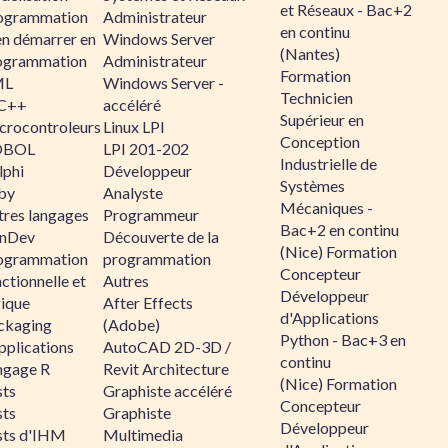
et Réseaux - Bac+2
ogrammation
Administrateur
en continu
en démarrer en
Windows Server
(Nantes)
ogrammation
Administrateur
Formation
ML
Windows Server -
Technicien
C++
accéléré
Supérieur en
crocontroleurs
Linux LPI
Conception
OBOL
LPI 201-202
Industrielle de
lphi
Développeur
Systèmes
by
Analyste
Mécaniques -
tres langages
Programmeur
Bac+2 en continu
nDev
Découverte de la
(Nice) Formation
ogrammation
programmation
Concepteur
ctionnelle et
Autres
Développeur
gique
After Effects
d'Applications
ckaging
(Adobe)
Python - Bac+3 en
pplications
AutoCAD 2D-3D /
continu
ngage R
Revit Architecture
(Nice) Formation
sts
Graphiste accéléré
Concepteur
sts
Graphiste
Développeur
sts d'IHM
Multimedia