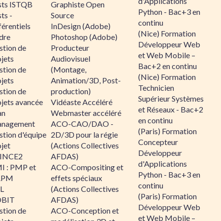
d'Applications
sts ISTQB
Graphiste Open
Python - Bac+3 en
ts -
Source
continu
érentiels
InDesign (Adobe)
(Nice) Formation
dre
Photoshop (Adobe)
Développeur Web
stion de
Producteur
et Web Mobile –
jets
Audiovisuel
Bac+2 en continu
stion de
(Montage,
(Nice) Formation
jets
Animation/3D, Post-
Technicien
stion de
production)
Supérieur Systèmes
ojets avancée
Vidéaste Accéléré
et Réseaux - Bac+2
an
Webmaster accéléré
en continu
nagement
ACO-CAO/DAO -
(Paris) Formation
stion d'équipe
2D/3D pour la régie
Concepteur
jet
(Actions Collectives
Développeur
INCE2
AFDAS)
d'Applications
I : PMP et
ACO-Compositing et
Python - Bac+3 en
APM
effets spéciaux
continu
IL
(Actions Collectives
(Paris) Formation
BIT
AFDAS)
Développeur Web
stion de
ACO-Conception et
et Web Mobile –