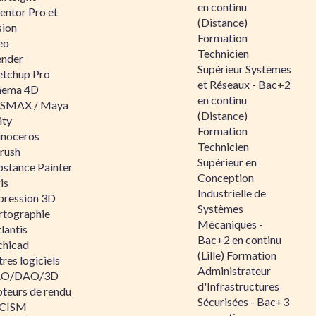
en continu
entor Pro et
(Distance)
sion
Formation
eo
Technicien
ender
Supérieur Systèmes
etchup Pro
et Réseaux - Bac+2
nema 4D
en continu
SMAX / Maya
(Distance)
ity
Formation
inoceros
Technicien
rush
Supérieur en
bstance Painter
Conception
is
Industrielle de
pression 3D
Systèmes
rtographie
Mécaniques -
lantis
Bac+2 en continu
chicad
(Lille) Formation
res logiciels
Administrateur
O/DAO/3D
d'Infrastructures
teurs de rendu
Sécurisées - Bac+3
CISM