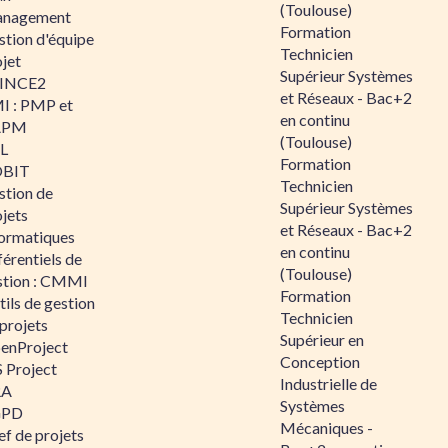
(Toulouse)
nagement
Formation
stion d'équipe
Technicien
jet
Supérieur Systèmes
INCE2
et Réseaux - Bac+2
I : PMP et
en continu
APM
(Toulouse)
IL
Formation
BIT
Technicien
stion de
Supérieur Systèmes
jets
et Réseaux - Bac+2
formatiques
en continu
érentiels de
(Toulouse)
stion : CMMI
Formation
ils de gestion
Technicien
projets
Supérieur en
enProject
Conception
 Project
Industrielle de
RA
Systèmes
GPD
Mécaniques -
f de projets