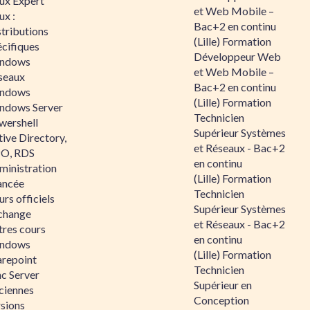
nux Expert
et Web Mobile –
ux :
Bac+2 en continu
tributions
(Lille) Formation
écifiques
Développeur Web
ndows
et Web Mobile –
seaux
Bac+2 en continu
ndows
(Lille) Formation
ndows Server
Technicien
wershell
Supérieur Systèmes
ive Directory,
et Réseaux - Bac+2
O, RDS
en continu
ministration
(Lille) Formation
ancée
Technicien
rs officiels
Supérieur Systèmes
change
et Réseaux - Bac+2
tres cours
en continu
ndows
(Lille) Formation
arepoint
Technicien
nc Server
Supérieur en
ciennes
Conception
rsions