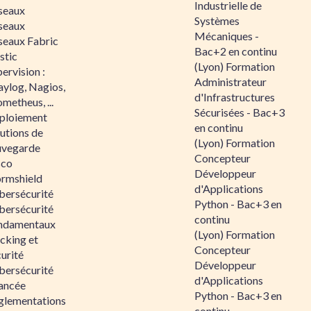
Industrielle de
seaux
Systèmes
seaux
Mécaniques -
seaux Fabric
Bac+2 en continu
stic
(Lyon) Formation
ervision :
Administrateur
aylog, Nagios,
d'Infrastructures
metheus, ...
Sécurisées - Bac+3
ploiement
en continu
utions de
(Lyon) Formation
uvegarde
Concepteur
sco
Développeur
ormshield
d'Applications
bersécurité
Python - Bac+3 en
bersécurité
continu
ndamentaux
(Lyon) Formation
cking et
Concepteur
urité
Développeur
bersécurité
d'Applications
ancée
Python - Bac+3 en
glementations
continu