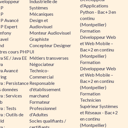
veloppeur
Industrielle de
d'Applications
HP
Systèmes
Python - Bac+3 en
HP
Mécaniques
continu
P Avancé
Design et
(Montpellier)
P Expert
Audiovisuel
Formation
mfony
Monteur Audiovisuel
Développeur Web
ravel
Graphiste
et Web Mobile –
nd
Concepteur Designer
Bac+2 en continu
tres cours PHP
UI
(Montpellier)
a SE / Java EE
Métiers transverses
Formation
va
Négociateur
Développeur Web
va Avancé
Technico-
et Web Mobile –
ring
Commercial
Bac+2 en continu
a : Persistance
Responsable
(Montpellier)
s données
d'établissement
Formation
a : Services
marchand
Technicien
b
Formateur
Supérieur Systèmes
a : Tests
Professionnel
et Réseaux - Bac+2
a : Outils de
d'Adultes
en continu
ld
Socles qualifiants /
(Montpellier)
a :
certifiants