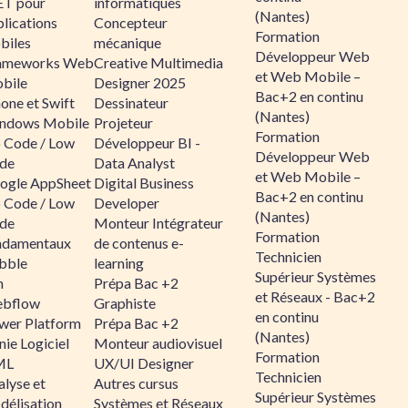
ET pour
informatiques
(Nantes)
lications
Concepteur
Formation
biles
mécanique
Développeur Web
ameworks Web
Creative Multimedia
et Web Mobile –
bile
Designer 2025
Bac+2 en continu
one et Swift
Dessinateur
(Nantes)
ndows Mobile
Projeteur
Formation
 Code / Low
Développeur BI -
Développeur Web
de
Data Analyst
et Web Mobile –
ogle AppSheet
Digital Business
Bac+2 en continu
 Code / Low
Developer
(Nantes)
de
Monteur Intégrateur
Formation
ndamentaux
de contenus e-
Technicien
bble
learning
Supérieur Systèmes
n
Prépa Bac +2
et Réseaux - Bac+2
bflow
Graphiste
en continu
wer Platform
Prépa Bac +2
(Nantes)
ie Logiciel
Monteur audiovisuel
Formation
ML
UX/UI Designer
Technicien
alyse et
Autres cursus
Supérieur Systèmes
délisation
Systèmes et Réseaux