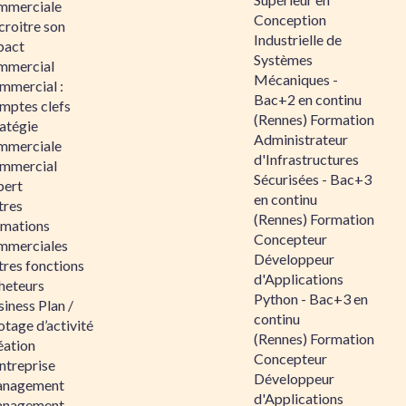
mmerciale
Conception
croitre son
Industrielle de
pact
Systèmes
mmercial
Mécaniques -
mmercial :
Bac+2 en continu
mptes clefs
(Rennes) Formation
atégie
Administrateur
mmerciale
d'Infrastructures
mmercial
Sécurisées - Bac+3
pert
en continu
tres
(Rennes) Formation
rmations
Concepteur
mmerciales
Développeur
tres fonctions
d'Applications
heteurs
Python - Bac+3 en
iness Plan /
continu
otage d’activité
(Rennes) Formation
éation
Concepteur
ntreprise
Développeur
nagement
d'Applications
nagement