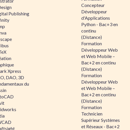
ustrator
Concepteur
Design
Développeur
ital Publishing
d'Applications
inity
Python - Bac+3 en
mp
continu
nva
(Distance)
kscape
Formation
ribus
Développeur Web
TeX
et Web Mobile –
éation
Bac+2 en continu
aphique
(Distance)
ark Xpress
Formation
O, DAO, 3D
Développeur Web
ndamentaux du
et Web Mobile –
ssin
Bac+2 en continu
toCAD
(Distance)
vit
Formation
lidworks
Technicien
tia
Supérieur Systèmes
WCAD
et Réseaux - Bac+2
aftsight