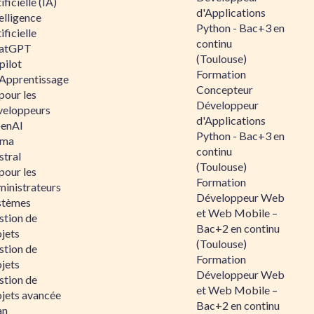
ificielle (IA)
d'Applications
elligence
Python - Bac+3 en
ificielle
continu
atGPT
(Toulouse)
pilot
Formation
 Apprentissage
Concepteur
pour les
Développeur
veloppeurs
d'Applications
enAI
Python - Bac+3 en
ama
continu
stral
(Toulouse)
pour les
Formation
ministrateurs
Développeur Web
stèmes
et Web Mobile –
stion de
Bac+2 en continu
jets
(Toulouse)
stion de
Formation
jets
Développeur Web
stion de
et Web Mobile –
ojets avancée
Bac+2 en continu
an