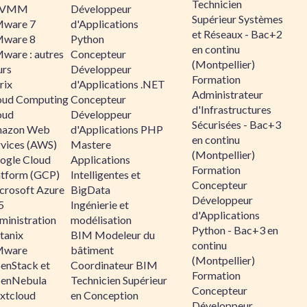
Technicien
CVMM
Développeur
Supérieur Systèmes
ware 7
d'Applications
et Réseaux - Bac+2
ware 8
Python
en continu
ware : autres
Concepteur
(Montpellier)
urs
Développeur
Formation
rix
d'Applications .NET
Administrateur
oud Computing
Concepteur
d'Infrastructures
oud
Développeur
Sécurisées - Bac+3
azon Web
d'Applications PHP
en continu
rvices (AWS)
Mastere
(Montpellier)
ogle Cloud
Applications
Formation
atform (GCP)
Intelligentes et
Concepteur
crosoft Azure
BigData
Développeur
5
Ingénierie et
d'Applications
ministration
modélisation
Python - Bac+3 en
tanix
BIM Modeleur du
continu
ware
bâtiment
(Montpellier)
enStack et
Coordinateur BIM
Formation
enNebula
Technicien Supérieur
Concepteur
xtcloud
en Conception
Développeur