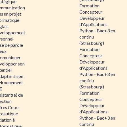
ratégique
Formation
mmunication
Concepteur
s un projet
Développeur
formatique
d'Applications
glais
Python - Bac+3 en
veloppement
continu
rsonnel
(Strasbourg)
se de parole
Formation
eux
Concepteur
mmuniquer
Développeur
velopper son
d'Applications
entiel
Python - Bac+3 en
dapter à son
continu
vironnement
(Strasbourg)
E
Formation
istant(e) de
Concepteur
ection
Développeur
tres Cours
d'Applications
reautique
Python - Bac+3 en
tiation à
continu
nformatique