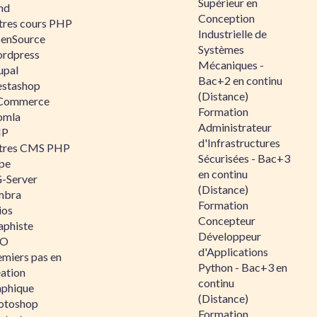
Supérieur en
nd
Conception
tres cours PHP
Industrielle de
enSource
Systèmes
rdpress
Mécaniques -
upal
Bac+2 en continu
estashop
(Distance)
Commerce
Formation
omla
Administrateur
IP
d'Infrastructures
tres CMS PHP
Sécurisées - Bac+3
pe
en continu
-Server
(Distance)
mbra
Formation
ios
Concepteur
aphiste
Développeur
AO
d'Applications
emiers pas en
Python - Bac+3 en
éation
continu
aphique
(Distance)
otoshop
Formation