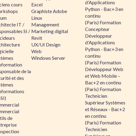
d'Applications
ciens cours
Excel
Python - Bac+3 en
rkshops
Graphiste Adobe
continu
rum
Linux
(Paris) Formation
hitecte IT /
Management
Concepteur
sponsables SI /
Marketing digital
Développeur
cideurs
Revit
d'Applications
chitecture
UX/UI Design
Python - Bac+3 en
icielle
Web
continu
stèmes
Windows Server
(Paris) Formation
information
Développeur Web
sponsable de la
et Web Mobile –
urité et des
Bac+2 en continu
stèmes
(Paris) Formation
informations
Technicien
SI)
Supérieur Systèmes
mmercial
et Réseaux - Bac+2
mmercial
en continu
ils de
(Paris) Formation
ntreprise
Technicien
ospection
Supérieur en