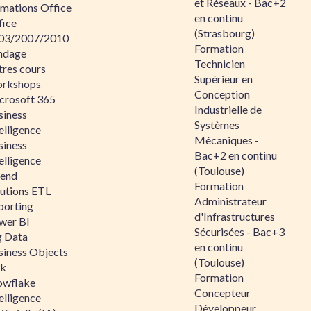
et Réseaux - Bac+2
rmations Office
en continu
fice
(Strasbourg)
03/2007/2010
Formation
ndage
Technicien
tres cours
Supérieur en
rkshops
Conception
crosoft 365
Industrielle de
siness
Systèmes
elligence
Mécaniques -
siness
Bac+2 en continu
elligence
(Toulouse)
lend
Formation
lutions ETL
Administrateur
porting
d'Infrastructures
wer BI
Sécurisées - Bac+3
g Data
en continu
siness Objects
(Toulouse)
ik
Formation
owflake
Concepteur
elligence
Développeur