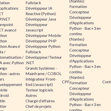
(Nantes)
éation
Fullstack
Formation
pplications
Développeur IA
Concepteur
ET
Reactive (Python)
Développeur
P.NET
Développeur Java
d'Applications
arepoint
Développeur
Python - Bac+3 en
ET avancé
Javascript
continu
thon
Développeur Mobile
(Nantes)
thon
Développeur PHP
Formation
thon Avancé
Développeur Python
Concepteur
ta /
Fullstack
Développeur
tomatisation /
Développeur/Testeur
d'Applications
A avec Python
.NET
Python - Bac+3 en
ango
Grands Systèmes -
continu
hon : autres
Mainframe / COBOL
(Nantes)
urs
Intégrateur Front-
CPF
Cont
Formation
veloppement
End (Javascript)
Concepteur
bile
Testeur logiciels
Développeur
droid
Autres
d'Applications
lin
Chargé d'affaires
Python - Bac+3 en
tter
Chef de projets
continu