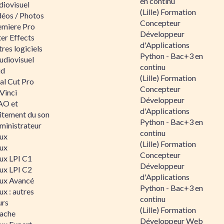
en continu
diovisuel
(Lille) Formation
déos / Photos
Concepteur
emiere Pro
Développeur
er Effects
d'Applications
res logiciels
Python - Bac+3 en
udiovisuel
continu
id
(Lille) Formation
al Cut Pro
Concepteur
Vinci
Développeur
O et
d'Applications
aitement du son
Python - Bac+3 en
ministrateur
continu
nux
(Lille) Formation
nux
Concepteur
nux LPI C1
Développeur
nux LPI C2
d'Applications
nux Avancé
Python - Bac+3 en
ux : autres
continu
urs
(Lille) Formation
ache
Développeur Web