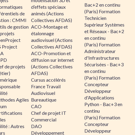
jets
modélisation 3D et
Bac+2 en continu
formatiques
d’effets spéciaux
(Paris) Formation
érentiels de
animés (Actions
Technicien
stion : CMMI
Collectives AFDAS)
Supérieur Systèmes
ils de gestion
ACO-Montage et
et Réseaux - Bac+2
projets
étalonnage
en continu
enProject
audiovisuel (Actions
(Paris) Formation
 Project
Collectives AFDAS)
Administrateur
RA
ACO-Promotion et
d'Infrastructures
GPD
diffusion sur internet
Sécurisées - Bac+3
f de projets
(Actions Collectives
en continu
tier)
AFDAS)
(Paris) Formation
mérique
Cursus accélérés
Concepteur
sponsable
France Travail
Développeur
lité
Audiovisuel
d'Applications
thodes Agiles
Bureautique
Python - Bac+3 en
rum
CAO
continu
tifications
Chef de projet IT
(Paris) Formation
les
Commercial
Concepteur
lité : Autres
DAO
Développeur
urs
Développement