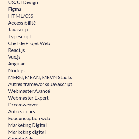
UX/UI Design
Figma
HTML/CSS
Accessibilité
Javascript
Typescript
Chef de Projet Web
React.js
Vue.js
Angular
Node.js
MERN, MEAN, MEVN Stacks
Autres frameworks Javascript
Webmaster Avancé
Webmaster Expert
Dreamweaver
Autres cours
Ecoconception web
Marketing Digital
Marketing digital
Google Ads