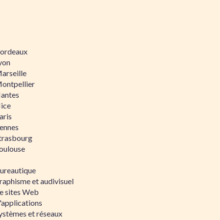
 Bordeaux
Lyon
Marseille
Montpellier
Nantes
Nice
aris
Rennes
Strasbourg
Toulouse
bureautique
raphisme et audivisuel
e sites Web
'applications
ystèmes et réseaux