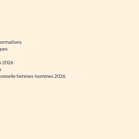
formations
ques
on 2026
e
ssionnelle femmes-hommes 2026