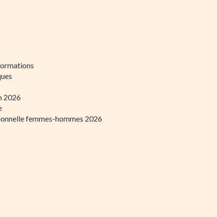
formations
ques
on 2026
e
ssionnelle femmes-hommes 2026