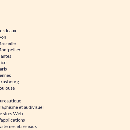
 Bordeaux
Lyon
Marseille
Montpellier
Nantes
Nice
aris
Rennes
Strasbourg
Toulouse
bureautique
raphisme et audivisuel
e sites Web
'applications
ystèmes et réseaux