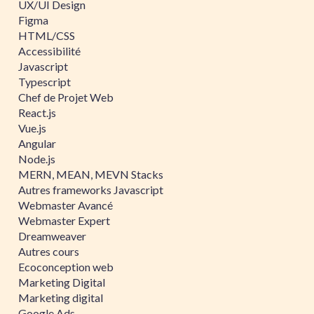
UX/UI Design
Figma
HTML/CSS
Accessibilité
Javascript
Typescript
Chef de Projet Web
React.js
Vue.js
Angular
Node.js
MERN, MEAN, MEVN Stacks
Autres frameworks Javascript
Webmaster Avancé
Webmaster Expert
Dreamweaver
Autres cours
Ecoconception web
Marketing Digital
Marketing digital
Google Ads