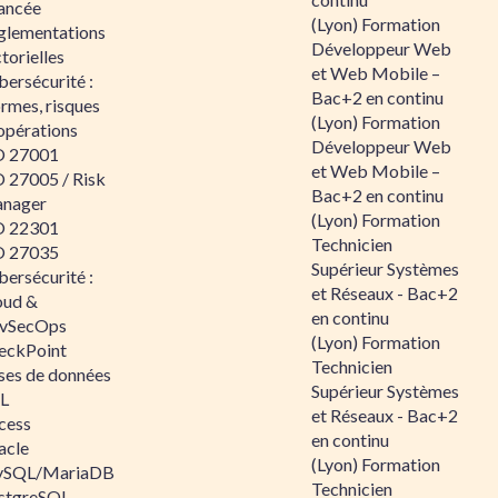
ancée
(Lyon) Formation
glementations
Développeur Web
torielles
et Web Mobile –
ersécurité :
Bac+2 en continu
rmes, risques
(Lyon) Formation
opérations
Développeur Web
O 27001
et Web Mobile –
O 27005 / Risk
Bac+2 en continu
nager
(Lyon) Formation
O 22301
Technicien
O 27035
Supérieur Systèmes
ersécurité :
et Réseaux - Bac+2
oud &
en continu
vSecOps
(Lyon) Formation
eckPoint
Technicien
ses de données
Supérieur Systèmes
L
et Réseaux - Bac+2
cess
en continu
acle
(Lyon) Formation
SQL/MariaDB
Technicien
stgreSQL