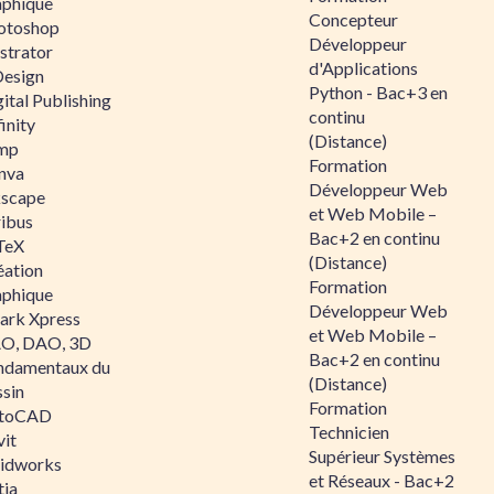
aphique
Concepteur
otoshop
Développeur
ustrator
d'Applications
Design
Python - Bac+3 en
ital Publishing
continu
inity
(Distance)
mp
Formation
nva
Développeur Web
kscape
et Web Mobile –
ribus
Bac+2 en continu
TeX
(Distance)
éation
Formation
aphique
Développeur Web
ark Xpress
et Web Mobile –
O, DAO, 3D
Bac+2 en continu
ndamentaux du
(Distance)
ssin
Formation
toCAD
Technicien
vit
Supérieur Systèmes
lidworks
et Réseaux - Bac+2
tia