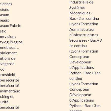
Industrielle de
ciennes
Systèmes
rsions
Mécaniques -
seaux
Bac+2 en continu
seaux
(Lyon) Formation
seaux Fabric
Administrateur
stic
d'Infrastructures
ervision :
Sécurisées - Bac+3
aylog, Nagios,
en continu
metheus, ...
(Lyon) Formation
ploiement
Concepteur
utions de
Développeur
uvegarde
d'Applications
sco
Python - Bac+3 en
ormshield
continu
bersécurité
(Lyon) Formation
bersécurité
Concepteur
ndamentaux
Développeur
cking et
d'Applications
urité
Python - Bac+3 en
bersécurité
continu