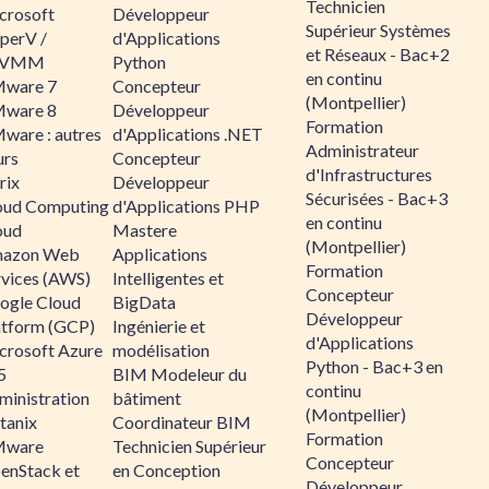
Technicien
crosoft
Développeur
Supérieur Systèmes
perV /
d'Applications
et Réseaux - Bac+2
CVMM
Python
en continu
ware 7
Concepteur
(Montpellier)
ware 8
Développeur
Formation
ware : autres
d'Applications .NET
Administrateur
urs
Concepteur
d'Infrastructures
rix
Développeur
Sécurisées - Bac+3
oud Computing
d'Applications PHP
en continu
oud
Mastere
(Montpellier)
azon Web
Applications
Formation
rvices (AWS)
Intelligentes et
Concepteur
ogle Cloud
BigData
Développeur
atform (GCP)
Ingénierie et
d'Applications
crosoft Azure
modélisation
Python - Bac+3 en
5
BIM Modeleur du
continu
ministration
bâtiment
(Montpellier)
tanix
Coordinateur BIM
Formation
ware
Technicien Supérieur
Concepteur
enStack et
en Conception
Développeur