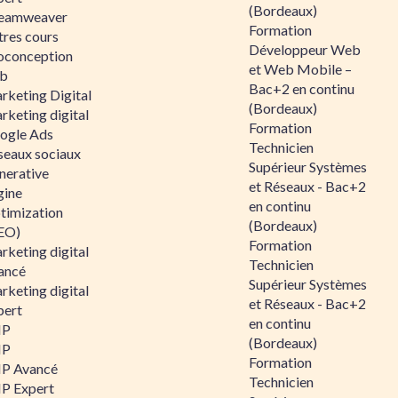
(Bordeaux)
eamweaver
Formation
tres cours
Développeur Web
oconception
et Web Mobile –
b
Bac+2 en continu
rketing Digital
(Bordeaux)
rketing digital
Formation
ogle Ads
Technicien
seaux sociaux
Supérieur Systèmes
nerative
et Réseaux - Bac+2
gine
en continu
timization
(Bordeaux)
EO)
Formation
rketing digital
Technicien
ancé
Supérieur Systèmes
rketing digital
et Réseaux - Bac+2
pert
en continu
HP
(Bordeaux)
HP
Formation
P Avancé
Technicien
P Expert