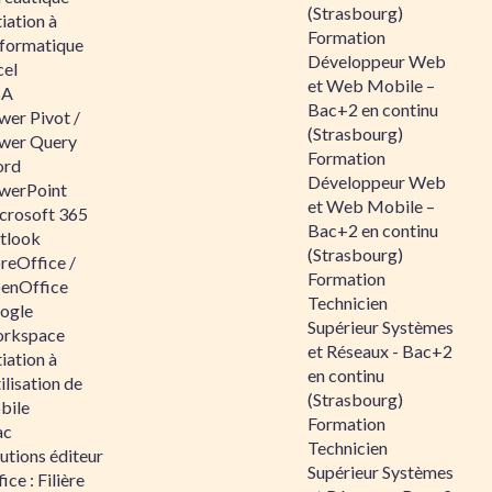
(Strasbourg)
tiation à
Formation
nformatique
Développeur Web
cel
et Web Mobile –
BA
Bac+2 en continu
wer Pivot /
(Strasbourg)
wer Query
Formation
rd
Développeur Web
werPoint
et Web Mobile –
crosoft 365
Bac+2 en continu
tlook
(Strasbourg)
reOffice /
Formation
enOffice
Technicien
ogle
Supérieur Systèmes
rkspace
et Réseaux - Bac+2
tiation à
en continu
tilisation de
(Strasbourg)
bile
Formation
ac
Technicien
utions éditeur
Supérieur Systèmes
ice : Filière