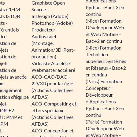
d'Applications
sts
Graphiste Open
Python - Bac+3 en
sts d'IHM
Source
continu
sts ISTQB
InDesign (Adobe)
(Nice) Formation
ts -
Photoshop (Adobe)
Développeur Web
érentiels
Producteur
et Web Mobile –
dre
Audiovisuel
Bac+2 en continu
stion de
(Montage,
(Nice) Formation
jets
Animation/3D, Post-
Technicien
stion de
production)
Supérieur Systèmes
jets
Vidéaste Accéléré
et Réseaux - Bac+2
stion de
Webmaster accéléré
en continu
ojets avancée
ACO-CAO/DAO -
(Paris) Formation
an
2D/3D pour la régie
Concepteur
nagement
(Actions Collectives
Développeur
stion d'équipe
AFDAS)
d'Applications
jet
ACO-Compositing et
Python - Bac+3 en
INCE2
effets spéciaux
continu
I : PMP et
(Actions Collectives
(Paris) Formation
APM
AFDAS)
Développeur Web
IL
ACO-Conception et
et Web Mobile –