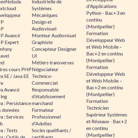
enNebula
Industrielle de
d'Applications
xtcloud
Systèmes
Python - Bac+3 en
veloppeur
Mécaniques
continu
HP
Design et
(Montpellier)
HP
Audiovisuel
Formation
P Avancé
Monteur Audiovisuel
Développeur Web
P Expert
Graphiste
et Web Mobile –
mfony
Concepteur Designer
Bac+2 en continu
ravel
UI
(Montpellier)
nd
Métiers transverses
Formation
tres cours PHP
Négociateur
Développeur Web
a SE / Java EE
Technico-
et Web Mobile –
va
Commercial
Bac+2 en continu
va Avancé
Responsable
(Montpellier)
ring
d'établissement
Formation
a : Persistance
marchand
Technicien
s données
Formateur
Supérieur Systèmes
a : Services
Professionnel
et Réseaux - Bac+2
b
d'Adultes
en continu
a : Tests
Socles qualifiants /
(Montpellier)
a : Outils de
certifiants