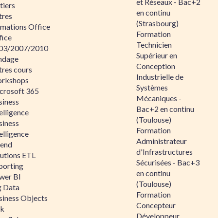
et Réseaux - Bac+2
tiers
en continu
tres
(Strasbourg)
rmations Office
Formation
fice
Technicien
03/2007/2010
Supérieur en
ndage
Conception
tres cours
Industrielle de
rkshops
Systèmes
crosoft 365
Mécaniques -
siness
Bac+2 en continu
elligence
(Toulouse)
siness
Formation
elligence
Administrateur
lend
d'Infrastructures
lutions ETL
Sécurisées - Bac+3
porting
en continu
wer BI
(Toulouse)
g Data
Formation
siness Objects
Concepteur
ik
Développeur