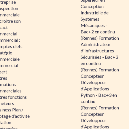
ntreprise
Conception
ospection
Industrielle de
mmerciale
Systèmes
croitre son
Mécaniques -
pact
Bac+2 en continu
mmercial
(Rennes) Formation
mmercial :
Administrateur
mptes clefs
d'Infrastructures
atégie
Sécurisées - Bac+3
mmerciale
en continu
mmercial
(Rennes) Formation
pert
Concepteur
tres
Développeur
rmations
d'Applications
mmerciales
Python - Bac+3 en
tres fonctions
continu
heteurs
(Rennes) Formation
iness Plan /
Concepteur
otage d’activité
Développeur
éation
d'Applications
ntreprise