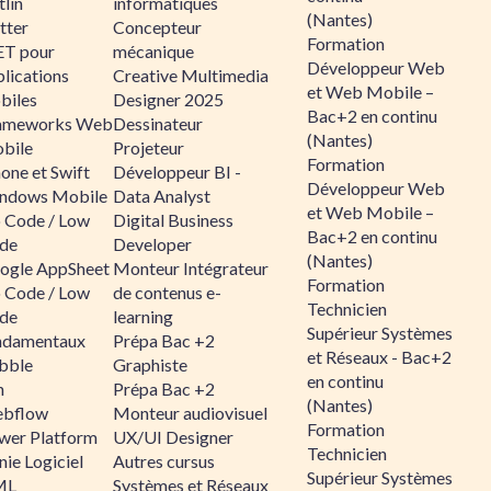
lin
informatiques
(Nantes)
tter
Concepteur
Formation
ET pour
mécanique
Développeur Web
lications
Creative Multimedia
et Web Mobile –
biles
Designer 2025
Bac+2 en continu
ameworks Web
Dessinateur
(Nantes)
bile
Projeteur
Formation
one et Swift
Développeur BI -
Développeur Web
ndows Mobile
Data Analyst
et Web Mobile –
 Code / Low
Digital Business
Bac+2 en continu
de
Developer
(Nantes)
ogle AppSheet
Monteur Intégrateur
Formation
 Code / Low
de contenus e-
Technicien
de
learning
Supérieur Systèmes
ndamentaux
Prépa Bac +2
et Réseaux - Bac+2
bble
Graphiste
en continu
n
Prépa Bac +2
(Nantes)
bflow
Monteur audiovisuel
Formation
wer Platform
UX/UI Designer
Technicien
ie Logiciel
Autres cursus
Supérieur Systèmes
ML
Systèmes et Réseaux