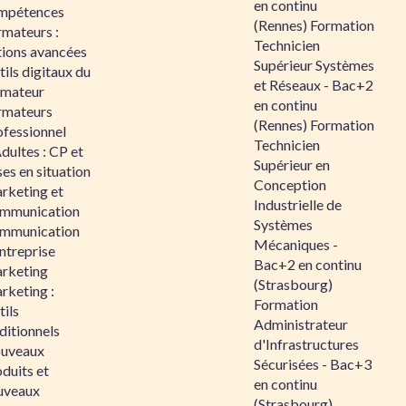
en continu
mpétences
(Rennes) Formation
rmateurs :
Technicien
tions avancées
Supérieur Systèmes
ils digitaux du
et Réseaux - Bac+2
rmateur
en continu
rmateurs
(Rennes) Formation
ofessionnel
Technicien
dultes : CP et
Supérieur en
es en situation
Conception
rketing et
Industrielle de
mmunication
Systèmes
mmunication
Mécaniques -
ntreprise
Bac+2 en continu
rketing
(Strasbourg)
rketing :
Formation
ils
Administrateur
ditionnels
d'Infrastructures
uveaux
Sécurisées - Bac+3
duits et
en continu
uveaux
(Strasbourg)