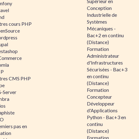
Supérieur en
mfony
Conception
ravel
Industrielle de
nd
Systèmes
tres cours PHP
Mécaniques -
enSource
Bac+2 en continu
rdpress
(Distance)
upal
Formation
estashop
Administrateur
Commerce
d'Infrastructures
omla
Sécurisées - Bac+3
IP
en continu
tres CMS PHP
(Distance)
pe
Formation
-Server
Concepteur
mbra
Développeur
ios
d'Applications
aphiste
Python - Bac+3 en
AO
continu
emiers pas en
(Distance)
éation
Formation