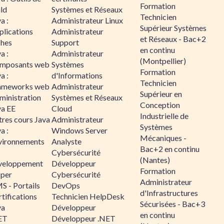
Formation
ld
Systèmes et Réseaux
Technicien
a :
Administrateur Linux
Supérieur Systèmes
plications
Administrateur
et Réseaux - Bac+2
ches
Support
en continu
a :
Administrateur
(Montpellier)
mposants web
Systèmes
Formation
a :
d'Informations
Technicien
ameworks web
Administrateur
Supérieur en
ministration
Systèmes et Réseaux
Conception
va EE
Cloud
Industrielle de
tres cours Java
Administrateur
Systèmes
a :
Windows Server
Mécaniques -
vironnements
Analyste
Bac+2 en continu
Cybersécurité
(Nantes)
veloppement
Développeur
Formation
sper
Cybersécurité
Administrateur
S - Portails
DevOps
d'Infrastructures
tifications
Technicien HelpDesk
Sécurisées - Bac+3
va
Développeur
en continu
ET
Développeur .NET