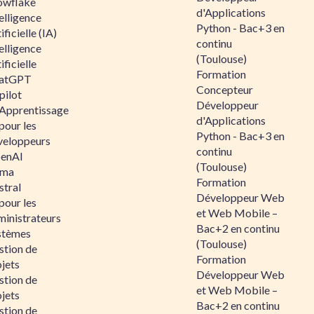
owflake
d'Applications
elligence
Python - Bac+3 en
ificielle (IA)
continu
elligence
(Toulouse)
ificielle
Formation
atGPT
Concepteur
pilot
Développeur
 Apprentissage
d'Applications
pour les
Python - Bac+3 en
veloppeurs
continu
enAI
(Toulouse)
ama
Formation
stral
Développeur Web
pour les
et Web Mobile –
ministrateurs
Bac+2 en continu
stèmes
(Toulouse)
stion de
Formation
jets
Développeur Web
stion de
et Web Mobile –
jets
Bac+2 en continu
stion de