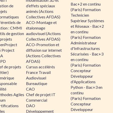
BIT
modélisation 3D et
Bac+2 en continu
stion de
d’effets spéciaux
(Paris) Formation
jets
animés (Actions
Technicien
formatiques
Collectives AFDAS)
Supérieur Systèmes
érentiels de
ACO-Montage et
et Réseaux - Bac+2
stion : CMMI
étalonnage
en continu
ils de gestion
audiovisuel (Actions
(Paris) Formation
projets
Collectives AFDAS)
Administrateur
enProject
ACO-Promotion et
d'Infrastructures
 Project
diffusion sur internet
Sécurisées - Bac+3
RA
(Actions Collectives
en continu
GPD
AFDAS)
(Paris) Formation
f de projets
Cursus accélérés
Concepteur
tier)
France Travail
Développeur
mérique
Audiovisuel
d'Applications
sponsable
Bureautique
Python - Bac+3 en
lité
CAO
continu
thodes Agiles
Chef de projet IT
(Paris) Formation
rum
Commercial
Concepteur
tifications
DAO
Développeur
les
Développement