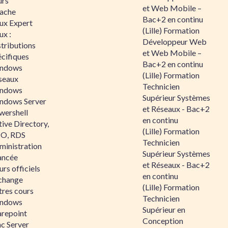
urs
et Web Mobile –
ache
Bac+2 en continu
nux Expert
(Lille) Formation
ux :
Développeur Web
tributions
et Web Mobile –
écifiques
Bac+2 en continu
ndows
(Lille) Formation
seaux
Technicien
ndows
Supérieur Systèmes
ndows Server
et Réseaux - Bac+2
wershell
en continu
ive Directory,
(Lille) Formation
O, RDS
Technicien
ministration
Supérieur Systèmes
ancée
et Réseaux - Bac+2
rs officiels
en continu
change
(Lille) Formation
tres cours
Technicien
ndows
Supérieur en
arepoint
Conception
nc Server