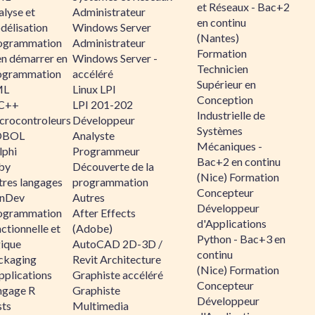
et Réseaux - Bac+2
alyse et
Administrateur
en continu
délisation
Windows Server
(Nantes)
ogrammation
Administrateur
Formation
en démarrer en
Windows Server -
Technicien
ogrammation
accéléré
Supérieur en
ML
Linux LPI
Conception
C++
LPI 201-202
Industrielle de
crocontroleurs
Développeur
Systèmes
OBOL
Analyste
Mécaniques -
lphi
Programmeur
Bac+2 en continu
by
Découverte de la
(Nice) Formation
tres langages
programmation
Concepteur
nDev
Autres
Développeur
ogrammation
After Effects
d'Applications
ctionnelle et
(Adobe)
Python - Bac+3 en
gique
AutoCAD 2D-3D /
continu
ckaging
Revit Architecture
(Nice) Formation
pplications
Graphiste accéléré
Concepteur
ngage R
Graphiste
Développeur
sts
Multimedia