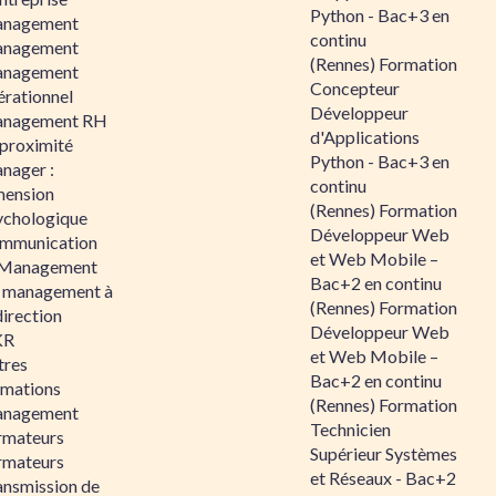
Python - Bac+3 en
nagement
continu
nagement
(Rennes) Formation
nagement
Concepteur
érationnel
Développeur
nagement RH
d'Applications
 proximité
Python - Bac+3 en
nager :
continu
mension
(Rennes) Formation
ychologique
Développeur Web
mmunication
et Web Mobile –
 Management
Bac+2 en continu
 management à
(Rennes) Formation
direction
Développeur Web
KR
et Web Mobile –
tres
Bac+2 en continu
rmations
(Rennes) Formation
nagement
Technicien
rmateurs
Supérieur Systèmes
rmateurs
et Réseaux - Bac+2
ansmission de