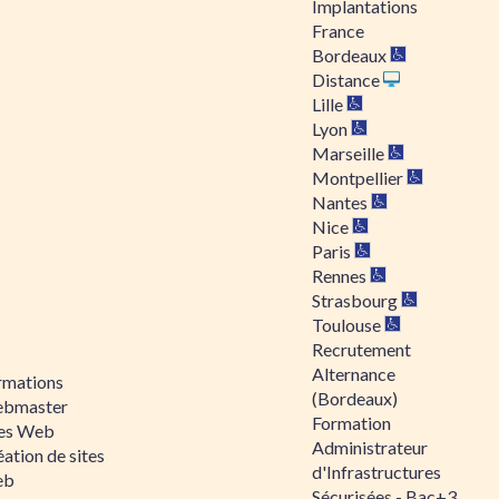
Implantations
France
Bordeaux
Distance
Lille
Lyon
Marseille
Montpellier
Nantes
Nice
Paris
Rennes
Strasbourg
Toulouse
Recrutement
Alternance
rmations
(Bordeaux)
bmaster
Formation
tes Web
Administrateur
ation de sites
d'Infrastructures
eb
Sécurisées - Bac+3