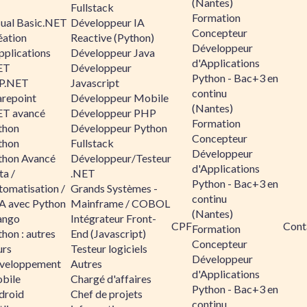
(Nantes)
Fullstack
Formation
sual Basic.NET
Développeur IA
Concepteur
éation
Reactive (Python)
Développeur
pplications
Développeur Java
d'Applications
ET
Développeur
Python - Bac+3 en
P.NET
Javascript
continu
arepoint
Développeur Mobile
(Nantes)
ET avancé
Développeur PHP
Formation
thon
Développeur Python
Concepteur
thon
Fullstack
Développeur
thon Avancé
Développeur/Testeur
d'Applications
ta /
.NET
Python - Bac+3 en
tomatisation /
Grands Systèmes -
continu
A avec Python
Mainframe / COBOL
(Nantes)
ango
Intégrateur Front-
CPF
Cont
Formation
hon : autres
End (Javascript)
Concepteur
urs
Testeur logiciels
Développeur
veloppement
Autres
d'Applications
bile
Chargé d'affaires
Python - Bac+3 en
droid
Chef de projets
continu