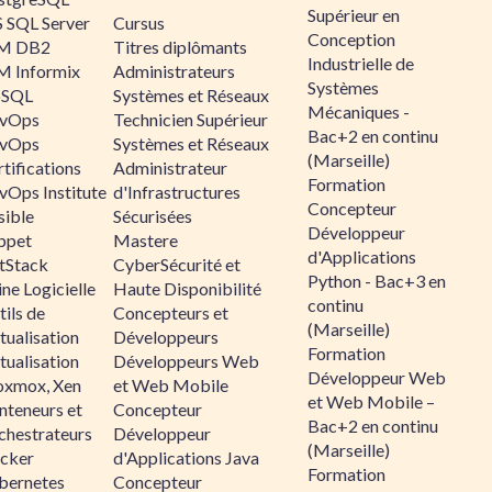
Supérieur en
 SQL Server
Cursus
Conception
M DB2
Titres diplômants
Industrielle de
M Informix
Administrateurs
Systèmes
SQL
Systèmes et Réseaux
Mécaniques -
vOps
Technicien Supérieur
Bac+2 en continu
vOps
Systèmes et Réseaux
(Marseille)
tifications
Administrateur
Formation
vOps Institute
d'Infrastructures
Concepteur
sible
Sécurisées
Développeur
ppet
Mastere
d'Applications
ltStack
CyberSécurité et
Python - Bac+3 en
ne Logicielle
Haute Disponibilité
continu
ils de
Concepteurs et
(Marseille)
tualisation
Développeurs
Formation
tualisation
Développeurs Web
Développeur Web
oxmox, Xen
et Web Mobile
et Web Mobile –
nteneurs et
Concepteur
Bac+2 en continu
chestrateurs
Développeur
(Marseille)
cker
d'Applications Java
Formation
bernetes
Concepteur