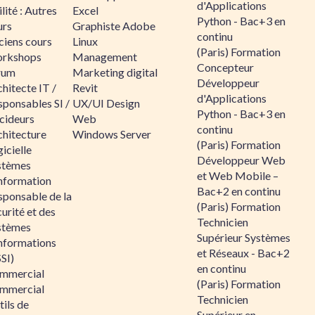
d'Applications
lité : Autres
Excel
Python - Bac+3 en
urs
Graphiste Adobe
continu
ciens cours
Linux
(Paris) Formation
rkshops
Management
Concepteur
rum
Marketing digital
Développeur
hitecte IT /
Revit
d'Applications
sponsables SI /
UX/UI Design
Python - Bac+3 en
cideurs
Web
continu
chitecture
Windows Server
(Paris) Formation
icielle
Développeur Web
stèmes
et Web Mobile –
information
Bac+2 en continu
sponsable de la
(Paris) Formation
urité et des
Technicien
stèmes
Supérieur Systèmes
informations
et Réseaux - Bac+2
SI)
en continu
mmercial
(Paris) Formation
mmercial
Technicien
ils de
Supérieur en