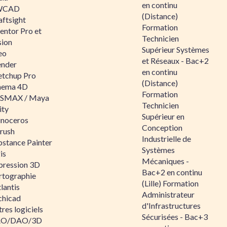
en continu
WCAD
(Distance)
aftsight
Formation
entor Pro et
Technicien
sion
Supérieur Systèmes
eo
et Réseaux - Bac+2
ender
en continu
etchup Pro
(Distance)
nema 4D
Formation
SMAX / Maya
Technicien
ity
Supérieur en
inoceros
Conception
rush
Industrielle de
bstance Painter
Systèmes
is
Mécaniques -
pression 3D
Bac+2 en continu
rtographie
(Lille) Formation
lantis
Administrateur
chicad
d'Infrastructures
res logiciels
Sécurisées - Bac+3
O/DAO/3D