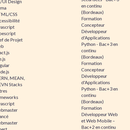
/UI Design
en continu
gma
(Bordeaux)
ML/CSS
Formation
essibilité
Concepteur
vascript
Développeur
pescript
d'Applications
ef de Projet
Python - Bac+3 en
eb
continu
ct.js
(Bordeaux)
.js
Formation
gular
Concepteur
de.js
Développeur
RN, MEAN,
d'Applications
VN Stacks
Python - Bac+3 en
tres
continu
ameworks
(Bordeaux)
vascript
Formation
bmaster
Développeur Web
ancé
et Web Mobile –
bmaster
Bac+2 en continu
pert