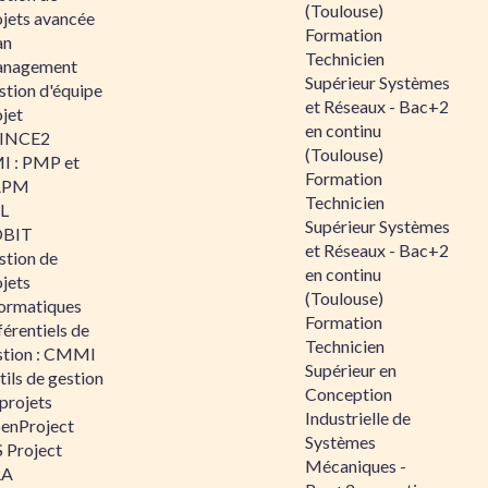
(Toulouse)
ojets avancée
Formation
an
Technicien
nagement
Supérieur Systèmes
stion d'équipe
et Réseaux - Bac+2
jet
en continu
INCE2
(Toulouse)
I : PMP et
Formation
APM
Technicien
IL
Supérieur Systèmes
BIT
et Réseaux - Bac+2
stion de
en continu
jets
(Toulouse)
formatiques
Formation
érentiels de
Technicien
stion : CMMI
Supérieur en
ils de gestion
Conception
projets
Industrielle de
enProject
Systèmes
 Project
Mécaniques -
RA