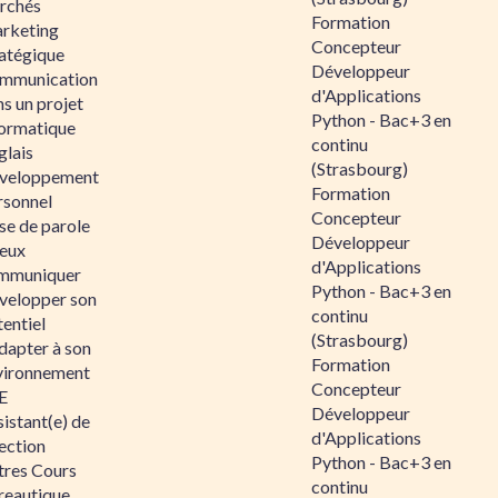
rchés
Formation
rketing
Concepteur
ratégique
Développeur
mmunication
d'Applications
s un projet
Python - Bac+3 en
formatique
continu
glais
(Strasbourg)
veloppement
Formation
rsonnel
Concepteur
se de parole
Développeur
eux
d'Applications
mmuniquer
Python - Bac+3 en
velopper son
continu
entiel
(Strasbourg)
dapter à son
Formation
vironnement
Concepteur
E
Développeur
istant(e) de
d'Applications
ection
Python - Bac+3 en
tres Cours
continu
reautique