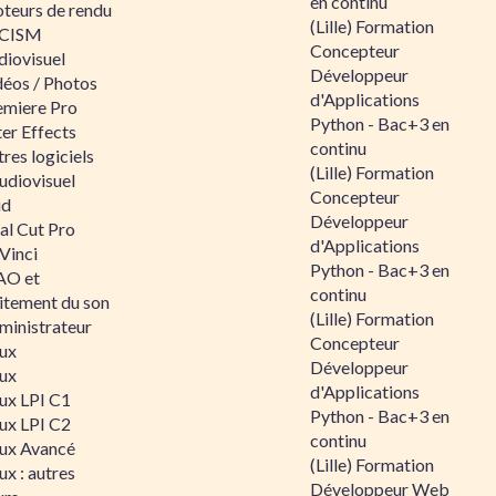
en continu
teurs de rendu
(Lille) Formation
CISM
Concepteur
diovisuel
Développeur
déos / Photos
d'Applications
emiere Pro
Python - Bac+3 en
er Effects
continu
res logiciels
(Lille) Formation
udiovisuel
Concepteur
id
Développeur
al Cut Pro
d'Applications
Vinci
Python - Bac+3 en
O et
continu
aitement du son
(Lille) Formation
ministrateur
Concepteur
nux
Développeur
nux
d'Applications
nux LPI C1
Python - Bac+3 en
nux LPI C2
continu
nux Avancé
(Lille) Formation
ux : autres
Développeur Web