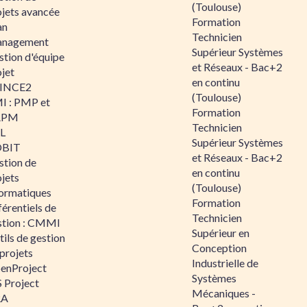
(Toulouse)
ojets avancée
Formation
an
Technicien
nagement
Supérieur Systèmes
stion d'équipe
et Réseaux - Bac+2
jet
en continu
INCE2
(Toulouse)
I : PMP et
Formation
APM
Technicien
IL
Supérieur Systèmes
BIT
et Réseaux - Bac+2
stion de
en continu
jets
(Toulouse)
formatiques
Formation
érentiels de
Technicien
stion : CMMI
Supérieur en
ils de gestion
Conception
projets
Industrielle de
enProject
Systèmes
 Project
Mécaniques -
RA