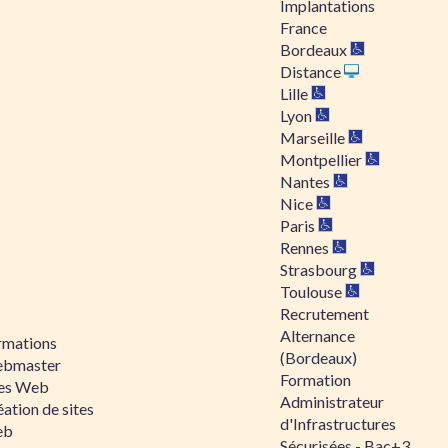
Implantations
France
Bordeaux
Distance
Lille
Lyon
Marseille
Montpellier
Nantes
Nice
Paris
Rennes
Strasbourg
Toulouse
Recrutement
Alternance
rmations
(Bordeaux)
bmaster
Formation
tes Web
Administrateur
ation de sites
d'Infrastructures
eb
Sécurisées - Bac+3