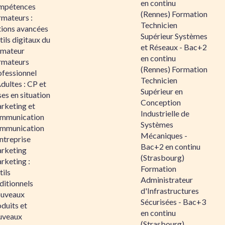
en continu
mpétences
(Rennes) Formation
rmateurs :
Technicien
tions avancées
Supérieur Systèmes
ils digitaux du
et Réseaux - Bac+2
rmateur
en continu
rmateurs
(Rennes) Formation
ofessionnel
Technicien
dultes : CP et
Supérieur en
es en situation
Conception
rketing et
Industrielle de
mmunication
Systèmes
mmunication
Mécaniques -
ntreprise
Bac+2 en continu
rketing
(Strasbourg)
rketing :
Formation
ils
Administrateur
ditionnels
d'Infrastructures
uveaux
Sécurisées - Bac+3
duits et
en continu
uveaux
(Strasbourg)