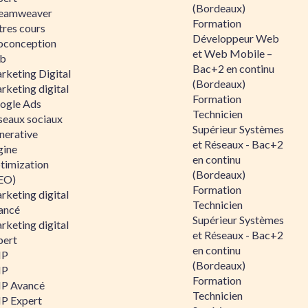
(Bordeaux)
eamweaver
Formation
tres cours
Développeur Web
oconception
et Web Mobile –
b
Bac+2 en continu
rketing Digital
(Bordeaux)
rketing digital
Formation
ogle Ads
Technicien
seaux sociaux
Supérieur Systèmes
nerative
et Réseaux - Bac+2
gine
en continu
timization
(Bordeaux)
EO)
Formation
rketing digital
Technicien
ancé
Supérieur Systèmes
rketing digital
et Réseaux - Bac+2
pert
en continu
HP
(Bordeaux)
HP
Formation
P Avancé
Technicien
P Expert