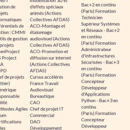
BIT
modélisation 3D et
Bac+2 en continu
stion de
d’effets spéciaux
(Paris) Formation
jets
animés (Actions
Technicien
formatiques
Collectives AFDAS)
Supérieur Systèmes
érentiels de
ACO-Montage et
et Réseaux - Bac+2
stion : CMMI
étalonnage
en continu
ils de gestion
audiovisuel (Actions
(Paris) Formation
projets
Collectives AFDAS)
Administrateur
enProject
ACO-Promotion et
d'Infrastructures
 Project
diffusion sur internet
Sécurisées - Bac+3
RA
(Actions Collectives
en continu
GPD
AFDAS)
(Paris) Formation
f de projets
Cursus accélérés
Concepteur
tier)
France Travail
Développeur
mérique
Audiovisuel
d'Applications
sponsable
Bureautique
Python - Bac+3 en
lité
CAO
continu
thodes Agiles
Chef de projet IT
(Paris) Formation
rum
Commercial
Concepteur
tifications
DAO
Développeur
les
Développement