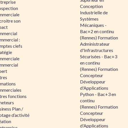
ntreprise
Conception
ospection
Industrielle de
mmerciale
Systèmes
croitre son
Mécaniques -
pact
Bac+2 en continu
mmercial
(Rennes) Formation
mmercial :
Administrateur
mptes clefs
d'Infrastructures
atégie
Sécurisées - Bac+3
mmerciale
en continu
mmercial
(Rennes) Formation
pert
Concepteur
tres
Développeur
rmations
d'Applications
mmerciales
Python - Bac+3 en
tres fonctions
continu
heteurs
(Rennes) Formation
iness Plan /
Concepteur
otage d’activité
Développeur
éation
d'Applications
ntreprise