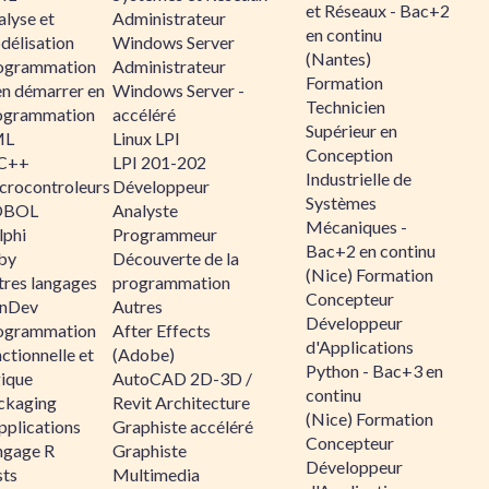
et Réseaux - Bac+2
alyse et
Administrateur
en continu
délisation
Windows Server
(Nantes)
ogrammation
Administrateur
Formation
en démarrer en
Windows Server -
Technicien
ogrammation
accéléré
Supérieur en
ML
Linux LPI
Conception
C++
LPI 201-202
Industrielle de
crocontroleurs
Développeur
Systèmes
OBOL
Analyste
Mécaniques -
lphi
Programmeur
Bac+2 en continu
by
Découverte de la
(Nice) Formation
tres langages
programmation
Concepteur
nDev
Autres
Développeur
ogrammation
After Effects
d'Applications
ctionnelle et
(Adobe)
Python - Bac+3 en
gique
AutoCAD 2D-3D /
continu
ckaging
Revit Architecture
(Nice) Formation
pplications
Graphiste accéléré
Concepteur
ngage R
Graphiste
Développeur
sts
Multimedia