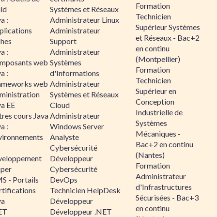
Formation
ld
Systèmes et Réseaux
Technicien
a :
Administrateur Linux
Supérieur Systèmes
plications
Administrateur
et Réseaux - Bac+2
ches
Support
en continu
a :
Administrateur
(Montpellier)
mposants web
Systèmes
Formation
a :
d'Informations
Technicien
ameworks web
Administrateur
Supérieur en
ministration
Systèmes et Réseaux
Conception
va EE
Cloud
Industrielle de
tres cours Java
Administrateur
Systèmes
a :
Windows Server
Mécaniques -
vironnements
Analyste
Bac+2 en continu
Cybersécurité
(Nantes)
veloppement
Développeur
Formation
sper
Cybersécurité
Administrateur
S - Portails
DevOps
d'Infrastructures
tifications
Technicien HelpDesk
Sécurisées - Bac+3
va
Développeur
en continu
ET
Développeur .NET