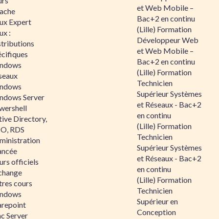
urs
et Web Mobile –
ache
Bac+2 en continu
nux Expert
(Lille) Formation
ux :
Développeur Web
tributions
et Web Mobile –
écifiques
Bac+2 en continu
ndows
(Lille) Formation
seaux
Technicien
ndows
Supérieur Systèmes
ndows Server
et Réseaux - Bac+2
wershell
en continu
ive Directory,
(Lille) Formation
O, RDS
Technicien
ministration
Supérieur Systèmes
ancée
et Réseaux - Bac+2
rs officiels
en continu
change
(Lille) Formation
tres cours
Technicien
ndows
Supérieur en
arepoint
Conception
nc Server