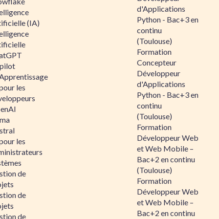
owflake
d'Applications
elligence
Python - Bac+3 en
ificielle (IA)
continu
elligence
(Toulouse)
ificielle
Formation
atGPT
Concepteur
pilot
Développeur
 Apprentissage
d'Applications
pour les
Python - Bac+3 en
veloppeurs
continu
enAI
(Toulouse)
ama
Formation
stral
Développeur Web
pour les
et Web Mobile –
ministrateurs
Bac+2 en continu
stèmes
(Toulouse)
stion de
Formation
jets
Développeur Web
stion de
et Web Mobile –
jets
Bac+2 en continu
stion de