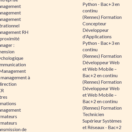
Python - Bac+3 en
nagement
continu
nagement
(Rennes) Formation
nagement
Concepteur
érationnel
Développeur
nagement RH
d'Applications
 proximité
Python - Bac+3 en
nager :
continu
mension
(Rennes) Formation
ychologique
Développeur Web
mmunication
et Web Mobile –
 Management
Bac+2 en continu
 management à
(Rennes) Formation
direction
Développeur Web
KR
et Web Mobile –
tres
Bac+2 en continu
rmations
(Rennes) Formation
nagement
Technicien
rmateurs
Supérieur Systèmes
rmateurs
et Réseaux - Bac+2
ansmission de