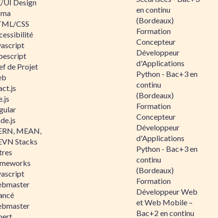
/UI Design
en continu
gma
(Bordeaux)
ML/CSS
Formation
essibilité
Concepteur
vascript
Développeur
pescript
d'Applications
ef de Projet
Python - Bac+3 en
eb
continu
ct.js
(Bordeaux)
.js
Formation
gular
Concepteur
de.js
Développeur
RN, MEAN,
d'Applications
VN Stacks
Python - Bac+3 en
tres
continu
ameworks
(Bordeaux)
vascript
Formation
bmaster
Développeur Web
ancé
et Web Mobile –
bmaster
Bac+2 en continu
pert