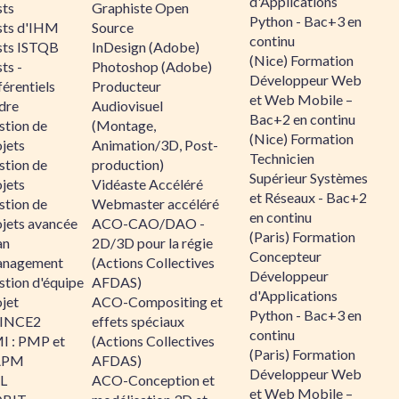
d'Applications
sts
Graphiste Open
Python - Bac+3 en
sts d'IHM
Source
continu
sts ISTQB
InDesign (Adobe)
(Nice) Formation
ts -
Photoshop (Adobe)
Développeur Web
érentiels
Producteur
et Web Mobile –
dre
Audiovisuel
Bac+2 en continu
stion de
(Montage,
(Nice) Formation
jets
Animation/3D, Post-
Technicien
stion de
production)
Supérieur Systèmes
jets
Vidéaste Accéléré
et Réseaux - Bac+2
stion de
Webmaster accéléré
en continu
ojets avancée
ACO-CAO/DAO -
(Paris) Formation
an
2D/3D pour la régie
Concepteur
nagement
(Actions Collectives
Développeur
stion d'équipe
AFDAS)
d'Applications
jet
ACO-Compositing et
Python - Bac+3 en
INCE2
effets spéciaux
continu
I : PMP et
(Actions Collectives
(Paris) Formation
APM
AFDAS)
Développeur Web
IL
ACO-Conception et
et Web Mobile –