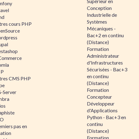
Supérieur en
mfony
Conception
ravel
Industrielle de
nd
Systèmes
tres cours PHP
Mécaniques -
enSource
Bac+2 en continu
rdpress
(Distance)
upal
Formation
estashop
Administrateur
Commerce
d'Infrastructures
omla
Sécurisées - Bac+3
IP
en continu
tres CMS PHP
(Distance)
pe
Formation
-Server
Concepteur
mbra
Développeur
ios
d'Applications
aphiste
Python - Bac+3 en
AO
continu
emiers pas en
(Distance)
éation
Formation