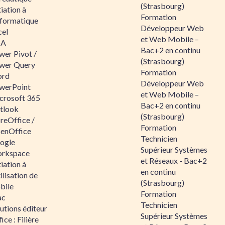
(Strasbourg)
tiation à
Formation
nformatique
Développeur Web
cel
et Web Mobile –
BA
Bac+2 en continu
wer Pivot /
(Strasbourg)
wer Query
Formation
rd
Développeur Web
werPoint
et Web Mobile –
crosoft 365
Bac+2 en continu
tlook
(Strasbourg)
reOffice /
Formation
enOffice
Technicien
ogle
Supérieur Systèmes
rkspace
et Réseaux - Bac+2
tiation à
en continu
tilisation de
(Strasbourg)
bile
Formation
ac
Technicien
utions éditeur
Supérieur Systèmes
ice : Filière