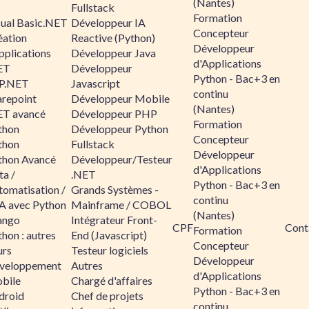
(Nantes)
Fullstack
Formation
sual Basic.NET
Développeur IA
Concepteur
éation
Reactive (Python)
Développeur
pplications
Développeur Java
d'Applications
ET
Développeur
Python - Bac+3 en
P.NET
Javascript
continu
arepoint
Développeur Mobile
(Nantes)
ET avancé
Développeur PHP
Formation
thon
Développeur Python
Concepteur
thon
Fullstack
Développeur
thon Avancé
Développeur/Testeur
d'Applications
ta /
.NET
Python - Bac+3 en
tomatisation /
Grands Systèmes -
continu
A avec Python
Mainframe / COBOL
(Nantes)
ango
Intégrateur Front-
CPF
Cont
Formation
hon : autres
End (Javascript)
Concepteur
urs
Testeur logiciels
Développeur
veloppement
Autres
d'Applications
bile
Chargé d'affaires
Python - Bac+3 en
droid
Chef de projets
continu