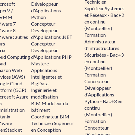
Technicien
crosoft
Développeur
Supérieur Systèmes
perV /
d'Applications
et Réseaux - Bac+2
CVMM
Python
en continu
ware 7
Concepteur
(Montpellier)
ware 8
Développeur
Formation
ware : autres
d'Applications .NET
Administrateur
urs
Concepteur
d'Infrastructures
rix
Développeur
Sécurisées - Bac+3
oud Computing
d'Applications PHP
en continu
oud
Mastere
(Montpellier)
azon Web
Applications
Formation
rvices (AWS)
Intelligentes et
Concepteur
ogle Cloud
BigData
Développeur
atform (GCP)
Ingénierie et
d'Applications
crosoft Azure
modélisation
Python - Bac+3 en
5
BIM Modeleur du
continu
ministration
bâtiment
(Montpellier)
tanix
Coordinateur BIM
Formation
ware
Technicien Supérieur
Concepteur
enStack et
en Conception
Développeur