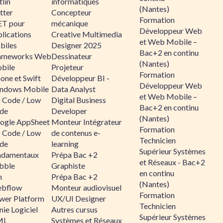
lin
informatiques
(Nantes)
tter
Concepteur
Formation
ET pour
mécanique
Développeur Web
lications
Creative Multimedia
et Web Mobile –
biles
Designer 2025
Bac+2 en continu
ameworks Web
Dessinateur
(Nantes)
bile
Projeteur
Formation
one et Swift
Développeur BI -
Développeur Web
ndows Mobile
Data Analyst
et Web Mobile –
 Code / Low
Digital Business
Bac+2 en continu
de
Developer
(Nantes)
ogle AppSheet
Monteur Intégrateur
Formation
 Code / Low
de contenus e-
Technicien
de
learning
Supérieur Systèmes
ndamentaux
Prépa Bac +2
et Réseaux - Bac+2
bble
Graphiste
en continu
n
Prépa Bac +2
(Nantes)
bflow
Monteur audiovisuel
Formation
wer Platform
UX/UI Designer
Technicien
ie Logiciel
Autres cursus
Supérieur Systèmes
ML
Systèmes et Réseaux