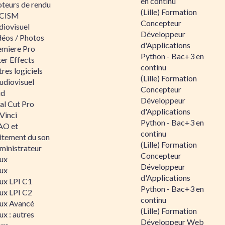
en continu
teurs de rendu
(Lille) Formation
CISM
Concepteur
diovisuel
Développeur
déos / Photos
d'Applications
emiere Pro
Python - Bac+3 en
er Effects
continu
res logiciels
(Lille) Formation
udiovisuel
Concepteur
id
Développeur
al Cut Pro
d'Applications
Vinci
Python - Bac+3 en
O et
continu
aitement du son
(Lille) Formation
ministrateur
Concepteur
nux
Développeur
nux
d'Applications
nux LPI C1
Python - Bac+3 en
nux LPI C2
continu
nux Avancé
(Lille) Formation
ux : autres
Développeur Web