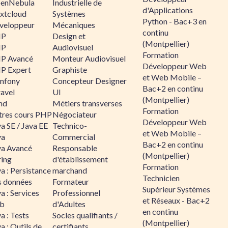
enNebula
Industrielle de
d'Applications
xtcloud
Systèmes
Python - Bac+3 en
veloppeur
Mécaniques
continu
HP
Design et
(Montpellier)
HP
Audiovisuel
Formation
P Avancé
Monteur Audiovisuel
Développeur Web
P Expert
Graphiste
et Web Mobile –
mfony
Concepteur Designer
Bac+2 en continu
ravel
UI
(Montpellier)
nd
Métiers transverses
Formation
tres cours PHP
Négociateur
Développeur Web
a SE / Java EE
Technico-
et Web Mobile –
va
Commercial
Bac+2 en continu
va Avancé
Responsable
(Montpellier)
ring
d'établissement
Formation
a : Persistance
marchand
Technicien
s données
Formateur
Supérieur Systèmes
a : Services
Professionnel
et Réseaux - Bac+2
b
d'Adultes
en continu
a : Tests
Socles qualifiants /
(Montpellier)
a : Outils de
certifiants