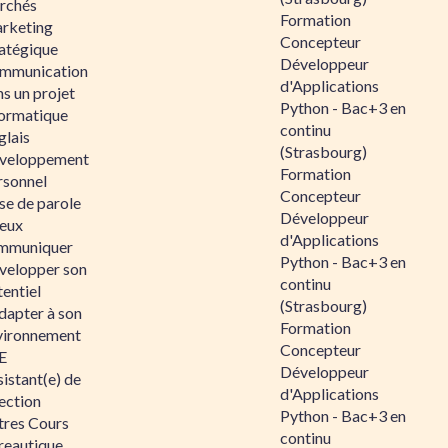
rchés
Formation
rketing
Concepteur
ratégique
Développeur
mmunication
d'Applications
s un projet
Python - Bac+3 en
formatique
continu
glais
(Strasbourg)
veloppement
Formation
rsonnel
Concepteur
se de parole
Développeur
eux
d'Applications
mmuniquer
Python - Bac+3 en
velopper son
continu
entiel
(Strasbourg)
dapter à son
Formation
vironnement
Concepteur
E
Développeur
istant(e) de
d'Applications
ection
Python - Bac+3 en
tres Cours
continu
reautique