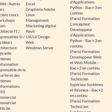
d'Applications
lité : Autres
Excel
Python - Bac+3 en
urs
Graphiste Adobe
continu
ciens cours
Linux
(Paris) Formation
rkshops
Management
Concepteur
rum
Marketing digital
Développeur
hitecte IT /
Revit
d'Applications
sponsables SI /
UX/UI Design
Python - Bac+3 en
cideurs
Web
continu
chitecture
Windows Server
(Paris) Formation
icielle
Développeur Web
stèmes
et Web Mobile –
information
Bac+2 en continu
sponsable de la
(Paris) Formation
urité et des
Technicien
stèmes
Supérieur Systèmes
informations
et Réseaux - Bac+2
SI)
en continu
mmercial
(Paris) Formation
mmercial
Technicien
ils de
Supérieur en