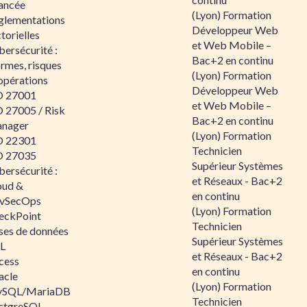
ancée
(Lyon) Formation
glementations
Développeur Web
torielles
et Web Mobile –
ersécurité :
Bac+2 en continu
rmes, risques
(Lyon) Formation
opérations
Développeur Web
O 27001
et Web Mobile –
O 27005 / Risk
Bac+2 en continu
nager
(Lyon) Formation
O 22301
Technicien
O 27035
Supérieur Systèmes
ersécurité :
et Réseaux - Bac+2
oud &
en continu
vSecOps
(Lyon) Formation
eckPoint
Technicien
ses de données
Supérieur Systèmes
L
et Réseaux - Bac+2
cess
en continu
acle
(Lyon) Formation
SQL/MariaDB
Technicien
stgreSQL