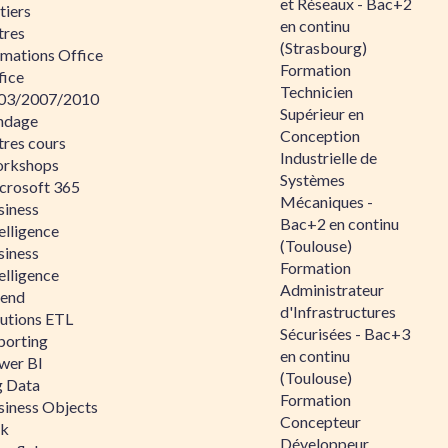
et Réseaux - Bac+2
tiers
en continu
tres
(Strasbourg)
rmations Office
Formation
fice
Technicien
03/2007/2010
Supérieur en
ndage
Conception
tres cours
Industrielle de
rkshops
Systèmes
crosoft 365
Mécaniques -
siness
Bac+2 en continu
elligence
(Toulouse)
siness
Formation
elligence
Administrateur
lend
d'Infrastructures
lutions ETL
Sécurisées - Bac+3
porting
en continu
wer BI
(Toulouse)
g Data
Formation
siness Objects
Concepteur
ik
Développeur