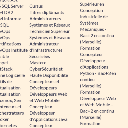
Supérieur en
 SQL Server
Cursus
Conception
M DB2
Titres diplômants
Industrielle de
M Informix
Administrateurs
Systèmes
SQL
Systèmes et Réseaux
Mécaniques -
vOps
Technicien Supérieur
Bac+2 en continu
vOps
Systèmes et Réseaux
(Marseille)
tifications
Administrateur
Formation
vOps Institute
d'Infrastructures
Concepteur
sible
Sécurisées
Développeur
ppet
Mastere
d'Applications
ltStack
CyberSécurité et
Python - Bac+3 en
ne Logicielle
Haute Disponibilité
continu
ils de
Concepteurs et
(Marseille)
tualisation
Développeurs
Formation
tualisation
Développeurs Web
Développeur Web
oxmox, Xen
et Web Mobile
et Web Mobile –
nteneurs et
Concepteur
Bac+2 en continu
chestrateurs
Développeur
(Marseille)
cker
d'Applications Java
Formation
bernetes
Concepteur