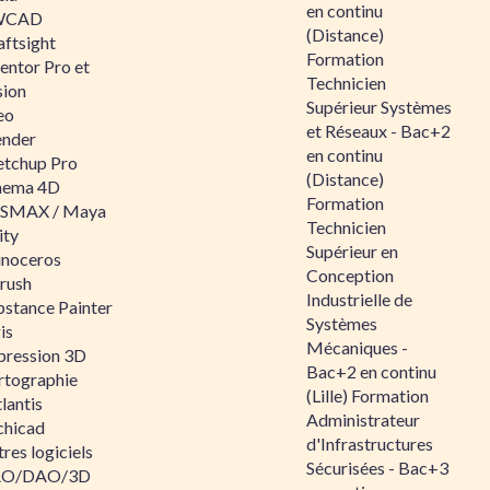
en continu
WCAD
(Distance)
aftsight
Formation
entor Pro et
Technicien
sion
Supérieur Systèmes
eo
et Réseaux - Bac+2
ender
en continu
etchup Pro
(Distance)
nema 4D
Formation
SMAX / Maya
Technicien
ity
Supérieur en
inoceros
Conception
rush
Industrielle de
bstance Painter
Systèmes
is
Mécaniques -
pression 3D
Bac+2 en continu
rtographie
(Lille) Formation
lantis
Administrateur
chicad
d'Infrastructures
res logiciels
Sécurisées - Bac+3
O/DAO/3D