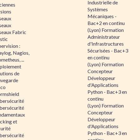
Industrielle de
ciennes
Systèmes
rsions
Mécaniques -
seaux
Bac+2 en continu
seaux
(Lyon) Formation
seaux Fabric
Administrateur
stic
d'Infrastructures
ervision :
Sécurisées - Bac+3
aylog, Nagios,
en continu
metheus, ...
(Lyon) Formation
ploiement
Concepteur
utions de
Développeur
uvegarde
d'Applications
sco
Python - Bac+3 en
ormshield
continu
bersécurité
(Lyon) Formation
bersécurité
Concepteur
ndamentaux
Développeur
cking et
d'Applications
urité
Python - Bac+3 en
bersécurité
continu