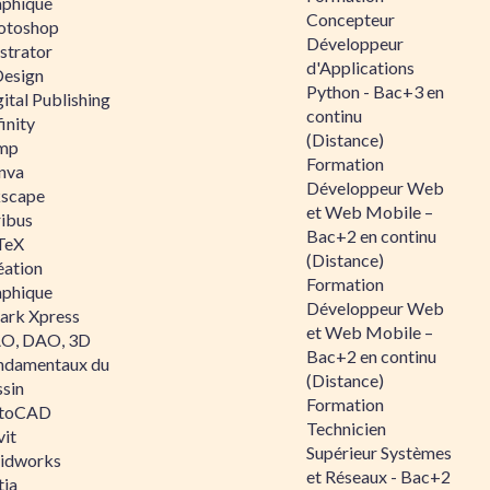
aphique
Concepteur
otoshop
Développeur
ustrator
d'Applications
Design
Python - Bac+3 en
ital Publishing
continu
inity
(Distance)
mp
Formation
nva
Développeur Web
kscape
et Web Mobile –
ribus
Bac+2 en continu
TeX
(Distance)
éation
Formation
aphique
Développeur Web
ark Xpress
et Web Mobile –
O, DAO, 3D
Bac+2 en continu
ndamentaux du
(Distance)
ssin
Formation
toCAD
Technicien
vit
Supérieur Systèmes
lidworks
et Réseaux - Bac+2
tia