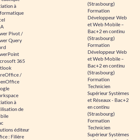
(Strasbourg)
tiation à
Formation
nformatique
Développeur Web
cel
et Web Mobile –
BA
Bac+2 en continu
wer Pivot /
(Strasbourg)
wer Query
Formation
rd
Développeur Web
werPoint
et Web Mobile –
crosoft 365
Bac+2 en continu
tlook
(Strasbourg)
reOffice /
Formation
enOffice
Technicien
ogle
Supérieur Systèmes
rkspace
et Réseaux - Bac+2
tiation à
en continu
tilisation de
(Strasbourg)
bile
Formation
ac
Technicien
utions éditeur
Supérieur Systèmes
ice : Filière