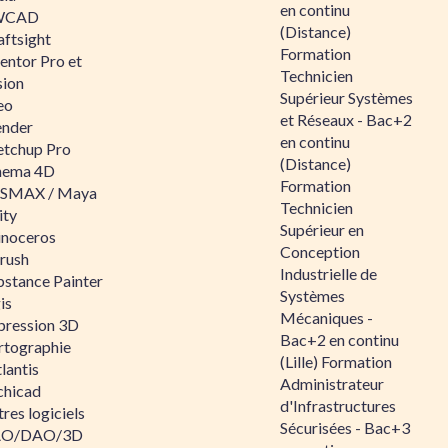
en continu
WCAD
(Distance)
aftsight
Formation
entor Pro et
Technicien
sion
Supérieur Systèmes
eo
et Réseaux - Bac+2
ender
en continu
etchup Pro
(Distance)
nema 4D
Formation
SMAX / Maya
Technicien
ity
Supérieur en
inoceros
Conception
rush
Industrielle de
bstance Painter
Systèmes
is
Mécaniques -
pression 3D
Bac+2 en continu
rtographie
(Lille) Formation
lantis
Administrateur
chicad
d'Infrastructures
res logiciels
Sécurisées - Bac+3
O/DAO/3D