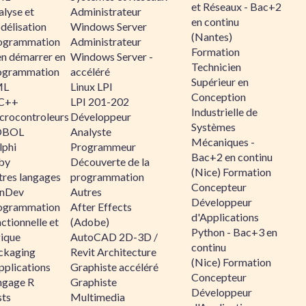
et Réseaux - Bac+2
alyse et
Administrateur
en continu
délisation
Windows Server
(Nantes)
ogrammation
Administrateur
Formation
en démarrer en
Windows Server -
Technicien
ogrammation
accéléré
Supérieur en
ML
Linux LPI
Conception
C++
LPI 201-202
Industrielle de
crocontroleurs
Développeur
Systèmes
OBOL
Analyste
Mécaniques -
lphi
Programmeur
Bac+2 en continu
by
Découverte de la
(Nice) Formation
tres langages
programmation
Concepteur
nDev
Autres
Développeur
ogrammation
After Effects
d'Applications
ctionnelle et
(Adobe)
Python - Bac+3 en
gique
AutoCAD 2D-3D /
continu
ckaging
Revit Architecture
(Nice) Formation
pplications
Graphiste accéléré
Concepteur
ngage R
Graphiste
Développeur
sts
Multimedia