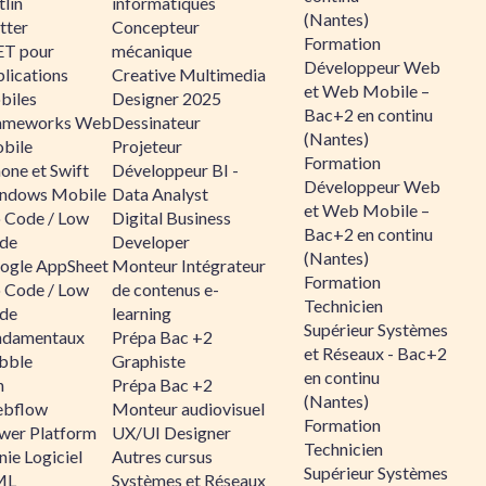
lin
informatiques
(Nantes)
tter
Concepteur
Formation
ET pour
mécanique
Développeur Web
lications
Creative Multimedia
et Web Mobile –
biles
Designer 2025
Bac+2 en continu
ameworks Web
Dessinateur
(Nantes)
bile
Projeteur
Formation
one et Swift
Développeur BI -
Développeur Web
ndows Mobile
Data Analyst
et Web Mobile –
 Code / Low
Digital Business
Bac+2 en continu
de
Developer
(Nantes)
ogle AppSheet
Monteur Intégrateur
Formation
 Code / Low
de contenus e-
Technicien
de
learning
Supérieur Systèmes
ndamentaux
Prépa Bac +2
et Réseaux - Bac+2
bble
Graphiste
en continu
n
Prépa Bac +2
(Nantes)
bflow
Monteur audiovisuel
Formation
wer Platform
UX/UI Designer
Technicien
ie Logiciel
Autres cursus
Supérieur Systèmes
ML
Systèmes et Réseaux