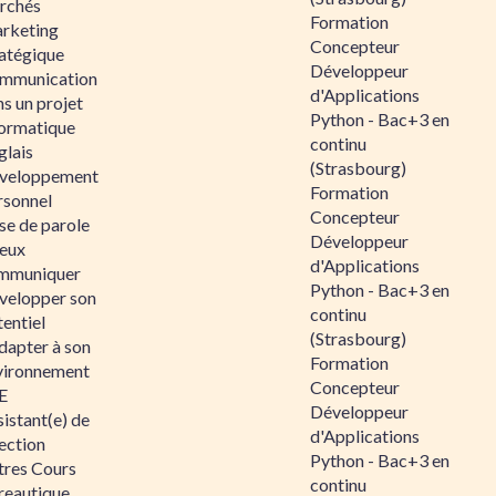
rchés
Formation
rketing
Concepteur
ratégique
Développeur
mmunication
d'Applications
s un projet
Python - Bac+3 en
formatique
continu
glais
(Strasbourg)
veloppement
Formation
rsonnel
Concepteur
se de parole
Développeur
eux
d'Applications
mmuniquer
Python - Bac+3 en
velopper son
continu
entiel
(Strasbourg)
dapter à son
Formation
vironnement
Concepteur
E
Développeur
istant(e) de
d'Applications
ection
Python - Bac+3 en
tres Cours
continu
reautique