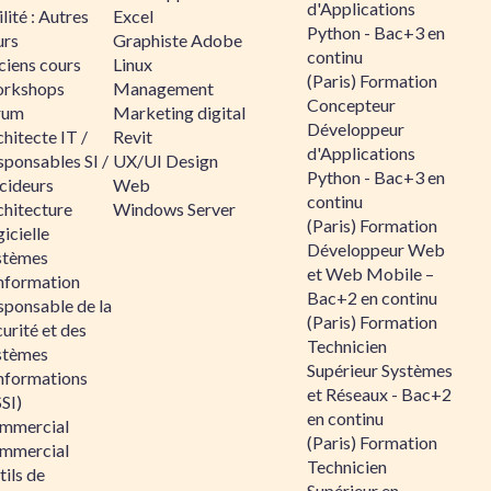
d'Applications
lité : Autres
Excel
Python - Bac+3 en
urs
Graphiste Adobe
continu
ciens cours
Linux
(Paris) Formation
rkshops
Management
Concepteur
rum
Marketing digital
Développeur
hitecte IT /
Revit
d'Applications
sponsables SI /
UX/UI Design
Python - Bac+3 en
cideurs
Web
continu
chitecture
Windows Server
(Paris) Formation
icielle
Développeur Web
stèmes
et Web Mobile –
information
Bac+2 en continu
sponsable de la
(Paris) Formation
urité et des
Technicien
stèmes
Supérieur Systèmes
informations
et Réseaux - Bac+2
SI)
en continu
mmercial
(Paris) Formation
mmercial
Technicien
ils de
Supérieur en