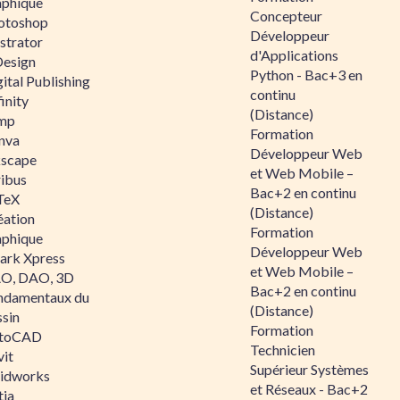
aphique
Concepteur
otoshop
Développeur
ustrator
d'Applications
Design
Python - Bac+3 en
ital Publishing
continu
inity
(Distance)
mp
Formation
nva
Développeur Web
kscape
et Web Mobile –
ribus
Bac+2 en continu
TeX
(Distance)
éation
Formation
aphique
Développeur Web
ark Xpress
et Web Mobile –
O, DAO, 3D
Bac+2 en continu
ndamentaux du
(Distance)
ssin
Formation
toCAD
Technicien
vit
Supérieur Systèmes
lidworks
et Réseaux - Bac+2
tia