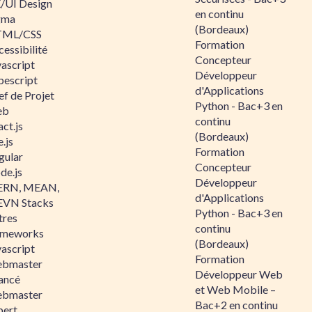
/UI Design
en continu
gma
(Bordeaux)
ML/CSS
Formation
essibilité
Concepteur
vascript
Développeur
pescript
d'Applications
ef de Projet
Python - Bac+3 en
eb
continu
ct.js
(Bordeaux)
.js
Formation
gular
Concepteur
de.js
Développeur
RN, MEAN,
d'Applications
VN Stacks
Python - Bac+3 en
tres
continu
ameworks
(Bordeaux)
vascript
Formation
bmaster
Développeur Web
ancé
et Web Mobile –
bmaster
Bac+2 en continu
pert