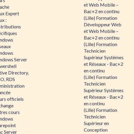
urs
et Web Mobile –
ache
Bac+2 en continu
nux Expert
(Lille) Formation
ux :
Développeur Web
tributions
et Web Mobile –
écifiques
Bac+2 en continu
ndows
(Lille) Formation
seaux
Technicien
ndows
Supérieur Systèmes
ndows Server
et Réseaux - Bac+2
wershell
en continu
ive Directory,
(Lille) Formation
O, RDS
Technicien
ministration
Supérieur Systèmes
ancée
et Réseaux - Bac+2
rs officiels
en continu
change
(Lille) Formation
tres cours
Technicien
ndows
Supérieur en
arepoint
Conception
nc Server