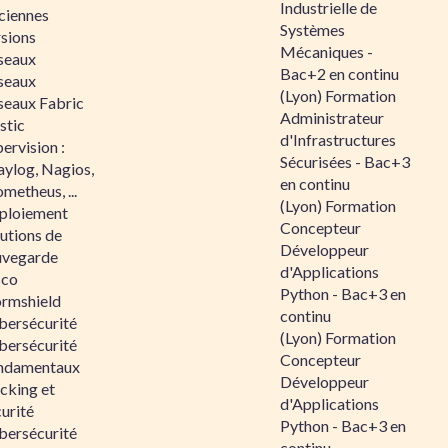
Industrielle de
ciennes
Systèmes
rsions
Mécaniques -
seaux
Bac+2 en continu
seaux
(Lyon) Formation
seaux Fabric
Administrateur
stic
d'Infrastructures
ervision :
Sécurisées - Bac+3
aylog, Nagios,
en continu
metheus, ...
(Lyon) Formation
ploiement
Concepteur
utions de
Développeur
uvegarde
d'Applications
sco
Python - Bac+3 en
ormshield
continu
bersécurité
(Lyon) Formation
bersécurité
Concepteur
ndamentaux
Développeur
cking et
d'Applications
urité
Python - Bac+3 en
bersécurité
continu