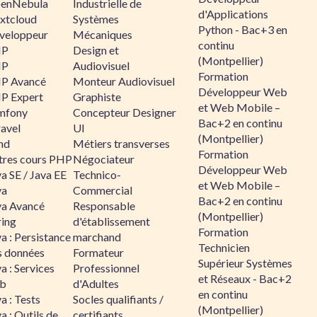
enNebula
Industrielle de
d'Applications
xtcloud
Systèmes
Python - Bac+3 en
veloppeur
Mécaniques
continu
HP
Design et
(Montpellier)
HP
Audiovisuel
Formation
P Avancé
Monteur Audiovisuel
Développeur Web
P Expert
Graphiste
et Web Mobile –
mfony
Concepteur Designer
Bac+2 en continu
ravel
UI
(Montpellier)
nd
Métiers transverses
Formation
tres cours PHP
Négociateur
Développeur Web
a SE / Java EE
Technico-
et Web Mobile –
va
Commercial
Bac+2 en continu
va Avancé
Responsable
(Montpellier)
ring
d'établissement
Formation
a : Persistance
marchand
Technicien
s données
Formateur
Supérieur Systèmes
a : Services
Professionnel
et Réseaux - Bac+2
b
d'Adultes
en continu
a : Tests
Socles qualifiants /
(Montpellier)
a : Outils de
certifiants