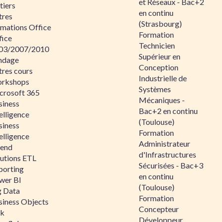
et Réseaux - Bac+2
tiers
en continu
tres
(Strasbourg)
rmations Office
Formation
fice
Technicien
03/2007/2010
Supérieur en
ndage
Conception
tres cours
Industrielle de
rkshops
Systèmes
crosoft 365
Mécaniques -
siness
Bac+2 en continu
elligence
(Toulouse)
siness
Formation
elligence
Administrateur
lend
d'Infrastructures
lutions ETL
Sécurisées - Bac+3
porting
en continu
wer BI
(Toulouse)
g Data
Formation
siness Objects
Concepteur
ik
Développeur