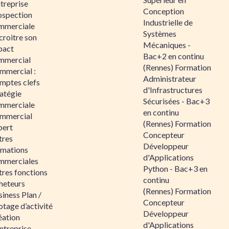
ntreprise
Conception
ospection
Industrielle de
mmerciale
Systèmes
croitre son
Mécaniques -
pact
Bac+2 en continu
mmercial
(Rennes) Formation
mmercial :
Administrateur
mptes clefs
d'Infrastructures
atégie
Sécurisées - Bac+3
mmerciale
en continu
mmercial
(Rennes) Formation
pert
Concepteur
tres
Développeur
rmations
d'Applications
mmerciales
Python - Bac+3 en
tres fonctions
continu
heteurs
(Rennes) Formation
iness Plan /
Concepteur
otage d’activité
Développeur
éation
d'Applications
ntreprise