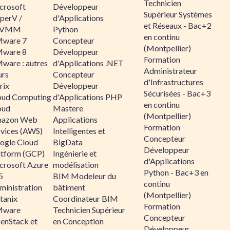
Technicien
crosoft
Développeur
Supérieur Systèmes
perV /
d'Applications
et Réseaux - Bac+2
CVMM
Python
en continu
ware 7
Concepteur
(Montpellier)
ware 8
Développeur
Formation
ware : autres
d'Applications .NET
Administrateur
urs
Concepteur
d'Infrastructures
rix
Développeur
Sécurisées - Bac+3
oud Computing
d'Applications PHP
en continu
oud
Mastere
(Montpellier)
azon Web
Applications
Formation
rvices (AWS)
Intelligentes et
Concepteur
ogle Cloud
BigData
Développeur
atform (GCP)
Ingénierie et
d'Applications
crosoft Azure
modélisation
Python - Bac+3 en
5
BIM Modeleur du
continu
ministration
bâtiment
(Montpellier)
tanix
Coordinateur BIM
Formation
ware
Technicien Supérieur
Concepteur
enStack et
en Conception
Développeur