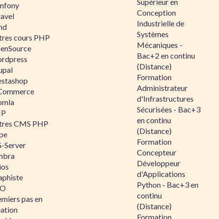
Supérieur en
mfony
Conception
ravel
Industrielle de
nd
Systèmes
tres cours PHP
Mécaniques -
enSource
Bac+2 en continu
rdpress
(Distance)
upal
Formation
estashop
Administrateur
Commerce
d'Infrastructures
omla
Sécurisées - Bac+3
IP
en continu
tres CMS PHP
(Distance)
pe
Formation
-Server
Concepteur
mbra
Développeur
ios
d'Applications
aphiste
Python - Bac+3 en
AO
continu
emiers pas en
(Distance)
éation
Formation