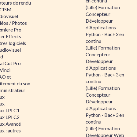
en continu
teurs de rendu
(Lille) Formation
CISM
Concepteur
diovisuel
Développeur
déos / Photos
d'Applications
emiere Pro
Python - Bac+3 en
er Effects
continu
res logiciels
(Lille) Formation
udiovisuel
Concepteur
id
Développeur
al Cut Pro
d'Applications
Vinci
Python - Bac+3 en
O et
continu
aitement du son
(Lille) Formation
ministrateur
Concepteur
nux
Développeur
nux
d'Applications
nux LPI C1
Python - Bac+3 en
nux LPI C2
continu
nux Avancé
(Lille) Formation
ux : autres
Développeur Web