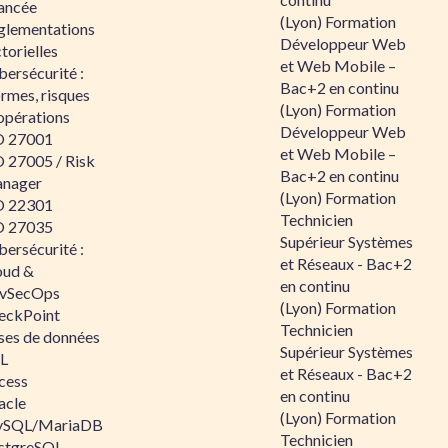
ancée
(Lyon) Formation
glementations
Développeur Web
torielles
et Web Mobile –
ersécurité :
Bac+2 en continu
rmes, risques
(Lyon) Formation
opérations
Développeur Web
O 27001
et Web Mobile –
O 27005 / Risk
Bac+2 en continu
nager
(Lyon) Formation
O 22301
Technicien
O 27035
Supérieur Systèmes
ersécurité :
et Réseaux - Bac+2
oud &
en continu
vSecOps
(Lyon) Formation
eckPoint
Technicien
ses de données
Supérieur Systèmes
L
et Réseaux - Bac+2
cess
en continu
acle
(Lyon) Formation
SQL/MariaDB
Technicien
stgreSQL