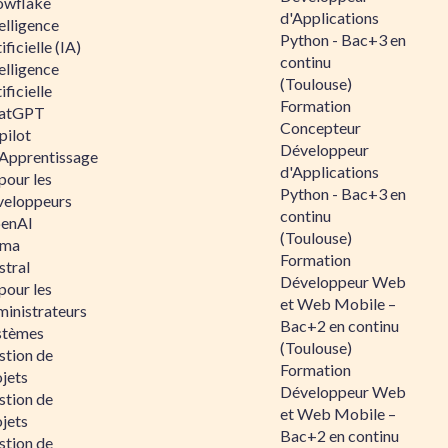
owflake
d'Applications
elligence
Python - Bac+3 en
ificielle (IA)
continu
elligence
(Toulouse)
ificielle
Formation
atGPT
Concepteur
pilot
Développeur
 Apprentissage
d'Applications
pour les
Python - Bac+3 en
veloppeurs
continu
enAI
(Toulouse)
ama
Formation
stral
Développeur Web
pour les
et Web Mobile –
ministrateurs
Bac+2 en continu
stèmes
(Toulouse)
stion de
Formation
jets
Développeur Web
stion de
et Web Mobile –
jets
Bac+2 en continu
stion de