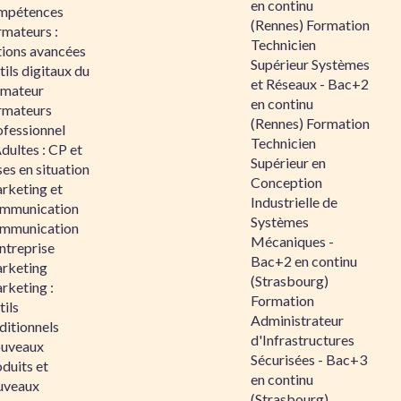
en continu
mpétences
(Rennes) Formation
rmateurs :
Technicien
tions avancées
Supérieur Systèmes
ils digitaux du
et Réseaux - Bac+2
rmateur
en continu
rmateurs
(Rennes) Formation
ofessionnel
Technicien
dultes : CP et
Supérieur en
es en situation
Conception
rketing et
Industrielle de
mmunication
Systèmes
mmunication
Mécaniques -
ntreprise
Bac+2 en continu
rketing
(Strasbourg)
rketing :
Formation
ils
Administrateur
ditionnels
d'Infrastructures
uveaux
Sécurisées - Bac+3
duits et
en continu
uveaux
(Strasbourg)