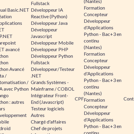
(Nantes)
Fullstack
Formation
sual Basic.NET
Développeur IA
Concepteur
éation
Reactive (Python)
Développeur
pplications
Développeur Java
d'Applications
ET
Développeur
Python - Bac+3 en
P.NET
Javascript
continu
arepoint
Développeur Mobile
(Nantes)
ET avancé
Développeur PHP
Formation
thon
Développeur Python
Concepteur
thon
Fullstack
Développeur
thon Avancé
Développeur/Testeur
d'Applications
ta /
.NET
Python - Bac+3 en
tomatisation /
Grands Systèmes -
continu
A avec Python
Mainframe / COBOL
(Nantes)
ango
Intégrateur Front-
CPF
Cont
Formation
hon : autres
End (Javascript)
Concepteur
urs
Testeur logiciels
Développeur
veloppement
Autres
d'Applications
bile
Chargé d'affaires
Python - Bac+3 en
droid
Chef de projets
continu