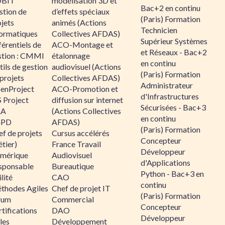
BIT
modélisation 3D et
Bac+2 en continu
stion de
d’effets spéciaux
(Paris) Formation
jets
animés (Actions
Technicien
formatiques
Collectives AFDAS)
Supérieur Systèmes
érentiels de
ACO-Montage et
et Réseaux - Bac+2
stion : CMMI
étalonnage
en continu
ils de gestion
audiovisuel (Actions
(Paris) Formation
projets
Collectives AFDAS)
Administrateur
enProject
ACO-Promotion et
d'Infrastructures
 Project
diffusion sur internet
Sécurisées - Bac+3
RA
(Actions Collectives
en continu
GPD
AFDAS)
(Paris) Formation
f de projets
Cursus accélérés
Concepteur
tier)
France Travail
Développeur
mérique
Audiovisuel
d'Applications
sponsable
Bureautique
Python - Bac+3 en
lité
CAO
continu
thodes Agiles
Chef de projet IT
(Paris) Formation
rum
Commercial
Concepteur
tifications
DAO
Développeur
les
Développement