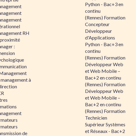
Python - Bac+3 en
nagement
continu
nagement
(Rennes) Formation
nagement
Concepteur
érationnel
Développeur
nagement RH
d'Applications
 proximité
Python - Bac+3 en
nager :
continu
mension
(Rennes) Formation
ychologique
Développeur Web
mmunication
et Web Mobile –
 Management
Bac+2 en continu
 management à
(Rennes) Formation
direction
Développeur Web
KR
et Web Mobile –
tres
Bac+2 en continu
rmations
(Rennes) Formation
nagement
Technicien
rmateurs
Supérieur Systèmes
rmateurs
et Réseaux - Bac+2
ansmission de