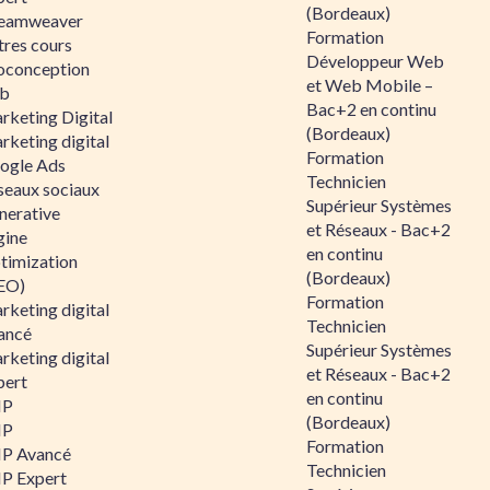
(Bordeaux)
eamweaver
Formation
tres cours
Développeur Web
oconception
et Web Mobile –
b
Bac+2 en continu
rketing Digital
(Bordeaux)
rketing digital
Formation
ogle Ads
Technicien
seaux sociaux
Supérieur Systèmes
nerative
et Réseaux - Bac+2
gine
en continu
timization
(Bordeaux)
EO)
Formation
rketing digital
Technicien
ancé
Supérieur Systèmes
rketing digital
et Réseaux - Bac+2
pert
en continu
HP
(Bordeaux)
HP
Formation
P Avancé
Technicien
P Expert