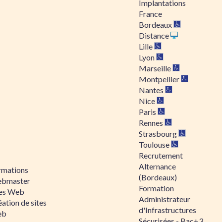
Implantations
France
Bordeaux
Distance
Lille
Lyon
Marseille
Montpellier
Nantes
Nice
Paris
Rennes
Strasbourg
Toulouse
Recrutement
Alternance
rmations
(Bordeaux)
bmaster
Formation
tes Web
Administrateur
ation de sites
d'Infrastructures
eb
Sécurisées - Bac+3