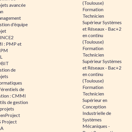
(Toulouse)
ojets avancée
Formation
an
Technicien
nagement
Supérieur Systèmes
stion d'équipe
et Réseaux - Bac+2
jet
en continu
INCE2
(Toulouse)
I : PMP et
Formation
APM
Technicien
IL
Supérieur Systèmes
BIT
et Réseaux - Bac+2
stion de
en continu
jets
(Toulouse)
formatiques
Formation
érentiels de
Technicien
stion : CMMI
Supérieur en
ils de gestion
Conception
projets
Industrielle de
enProject
Systèmes
 Project
Mécaniques -
RA