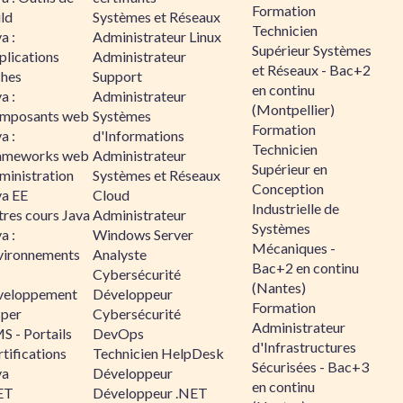
Formation
ld
Systèmes et Réseaux
Technicien
a :
Administrateur Linux
Supérieur Systèmes
plications
Administrateur
et Réseaux - Bac+2
ches
Support
en continu
a :
Administrateur
(Montpellier)
mposants web
Systèmes
Formation
a :
d'Informations
Technicien
ameworks web
Administrateur
Supérieur en
ministration
Systèmes et Réseaux
Conception
va EE
Cloud
Industrielle de
tres cours Java
Administrateur
Systèmes
a :
Windows Server
Mécaniques -
vironnements
Analyste
Bac+2 en continu
Cybersécurité
(Nantes)
veloppement
Développeur
Formation
sper
Cybersécurité
Administrateur
S - Portails
DevOps
d'Infrastructures
tifications
Technicien HelpDesk
Sécurisées - Bac+3
va
Développeur
en continu
ET
Développeur .NET