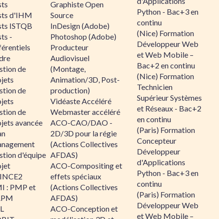
d'Applications
sts
Graphiste Open
Python - Bac+3 en
sts d'IHM
Source
continu
sts ISTQB
InDesign (Adobe)
(Nice) Formation
ts -
Photoshop (Adobe)
Développeur Web
érentiels
Producteur
et Web Mobile –
dre
Audiovisuel
Bac+2 en continu
stion de
(Montage,
(Nice) Formation
jets
Animation/3D, Post-
Technicien
stion de
production)
Supérieur Systèmes
jets
Vidéaste Accéléré
et Réseaux - Bac+2
stion de
Webmaster accéléré
en continu
ojets avancée
ACO-CAO/DAO -
(Paris) Formation
an
2D/3D pour la régie
Concepteur
nagement
(Actions Collectives
Développeur
stion d'équipe
AFDAS)
d'Applications
jet
ACO-Compositing et
Python - Bac+3 en
INCE2
effets spéciaux
continu
I : PMP et
(Actions Collectives
(Paris) Formation
APM
AFDAS)
Développeur Web
IL
ACO-Conception et
et Web Mobile –