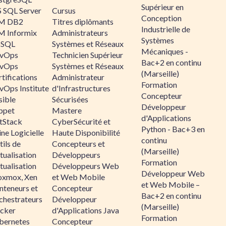
Supérieur en
 SQL Server
Cursus
Conception
M DB2
Titres diplômants
Industrielle de
M Informix
Administrateurs
Systèmes
SQL
Systèmes et Réseaux
Mécaniques -
vOps
Technicien Supérieur
Bac+2 en continu
vOps
Systèmes et Réseaux
(Marseille)
tifications
Administrateur
Formation
vOps Institute
d'Infrastructures
Concepteur
sible
Sécurisées
Développeur
ppet
Mastere
d'Applications
ltStack
CyberSécurité et
Python - Bac+3 en
ne Logicielle
Haute Disponibilité
continu
ils de
Concepteurs et
(Marseille)
tualisation
Développeurs
Formation
tualisation
Développeurs Web
Développeur Web
oxmox, Xen
et Web Mobile
et Web Mobile –
nteneurs et
Concepteur
Bac+2 en continu
chestrateurs
Développeur
(Marseille)
cker
d'Applications Java
Formation
bernetes
Concepteur