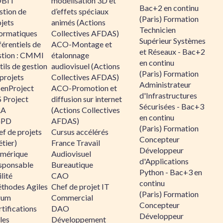
BIT
modélisation 3D et
Bac+2 en continu
stion de
d’effets spéciaux
(Paris) Formation
jets
animés (Actions
Technicien
formatiques
Collectives AFDAS)
Supérieur Systèmes
érentiels de
ACO-Montage et
et Réseaux - Bac+2
stion : CMMI
étalonnage
en continu
ils de gestion
audiovisuel (Actions
(Paris) Formation
projets
Collectives AFDAS)
Administrateur
enProject
ACO-Promotion et
d'Infrastructures
 Project
diffusion sur internet
Sécurisées - Bac+3
RA
(Actions Collectives
en continu
GPD
AFDAS)
(Paris) Formation
f de projets
Cursus accélérés
Concepteur
tier)
France Travail
Développeur
mérique
Audiovisuel
d'Applications
sponsable
Bureautique
Python - Bac+3 en
lité
CAO
continu
thodes Agiles
Chef de projet IT
(Paris) Formation
rum
Commercial
Concepteur
tifications
DAO
Développeur
les
Développement