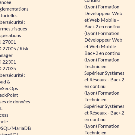
ancée
(Lyon) Formation
glementations
Développeur Web
torielles
et Web Mobile –
ersécurité :
Bac+2 en continu
rmes, risques
(Lyon) Formation
opérations
Développeur Web
O 27001
et Web Mobile –
O 27005 / Risk
Bac+2 en continu
nager
(Lyon) Formation
O 22301
Technicien
O 27035
Supérieur Systèmes
ersécurité :
et Réseaux - Bac+2
oud &
en continu
vSecOps
(Lyon) Formation
eckPoint
Technicien
ses de données
Supérieur Systèmes
L
et Réseaux - Bac+2
cess
en continu
acle
(Lyon) Formation
SQL/MariaDB
Technicien
stgreSQL