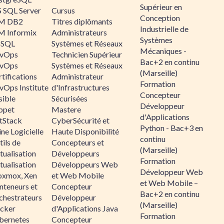
Supérieur en
 SQL Server
Cursus
Conception
M DB2
Titres diplômants
Industrielle de
M Informix
Administrateurs
Systèmes
SQL
Systèmes et Réseaux
Mécaniques -
vOps
Technicien Supérieur
Bac+2 en continu
vOps
Systèmes et Réseaux
(Marseille)
tifications
Administrateur
Formation
vOps Institute
d'Infrastructures
Concepteur
sible
Sécurisées
Développeur
ppet
Mastere
d'Applications
ltStack
CyberSécurité et
Python - Bac+3 en
ne Logicielle
Haute Disponibilité
continu
ils de
Concepteurs et
(Marseille)
tualisation
Développeurs
Formation
tualisation
Développeurs Web
Développeur Web
oxmox, Xen
et Web Mobile
et Web Mobile –
nteneurs et
Concepteur
Bac+2 en continu
chestrateurs
Développeur
(Marseille)
cker
d'Applications Java
Formation
bernetes
Concepteur