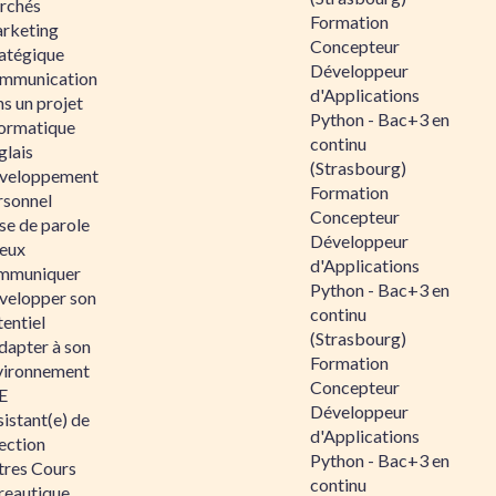
rchés
Formation
rketing
Concepteur
ratégique
Développeur
mmunication
d'Applications
s un projet
Python - Bac+3 en
formatique
continu
glais
(Strasbourg)
veloppement
Formation
rsonnel
Concepteur
se de parole
Développeur
eux
d'Applications
mmuniquer
Python - Bac+3 en
velopper son
continu
entiel
(Strasbourg)
dapter à son
Formation
vironnement
Concepteur
E
Développeur
istant(e) de
d'Applications
ection
Python - Bac+3 en
tres Cours
continu
reautique