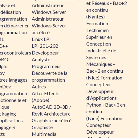
et Réseaux - Bac+2
alyse et
Administrateur
en continu
délisation
Windows Server
(Nantes)
ogrammation
Administrateur
Formation
en démarrer en
Windows Server -
Technicien
ogrammation
accéléré
Supérieur en
ML
Linux LPI
Conception
C++
LPI 201-202
Industrielle de
crocontroleurs
Développeur
Systèmes
OBOL
Analyste
Mécaniques -
lphi
Programmeur
Bac+2 en continu
by
Découverte de la
(Nice) Formation
tres langages
programmation
Concepteur
nDev
Autres
Développeur
ogrammation
After Effects
d'Applications
ctionnelle et
(Adobe)
Python - Bac+3 en
gique
AutoCAD 2D-3D /
continu
ckaging
Revit Architecture
(Nice) Formation
pplications
Graphiste accéléré
Concepteur
ngage R
Graphiste
Développeur
sts
Multimedia