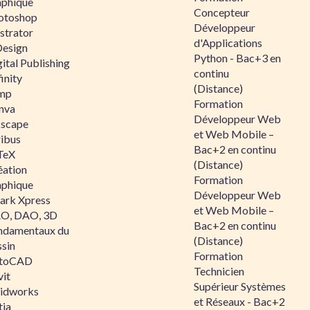
aphique
Concepteur
otoshop
Développeur
ustrator
d'Applications
Design
Python - Bac+3 en
ital Publishing
continu
inity
(Distance)
mp
Formation
nva
Développeur Web
kscape
et Web Mobile –
ribus
Bac+2 en continu
TeX
(Distance)
éation
Formation
aphique
Développeur Web
ark Xpress
et Web Mobile –
O, DAO, 3D
Bac+2 en continu
ndamentaux du
(Distance)
ssin
Formation
toCAD
Technicien
vit
Supérieur Systèmes
lidworks
et Réseaux - Bac+2
tia