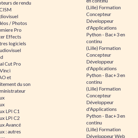
en continu
teurs de rendu
(Lille) Formation
CISM
Concepteur
diovisuel
Développeur
déos / Photos
d'Applications
emiere Pro
Python - Bac+3 en
er Effects
continu
res logiciels
(Lille) Formation
udiovisuel
Concepteur
id
Développeur
al Cut Pro
d'Applications
Vinci
Python - Bac+3 en
O et
continu
aitement du son
(Lille) Formation
ministrateur
Concepteur
nux
Développeur
nux
d'Applications
nux LPI C1
Python - Bac+3 en
nux LPI C2
continu
nux Avancé
(Lille) Formation
ux : autres
Développeur Web