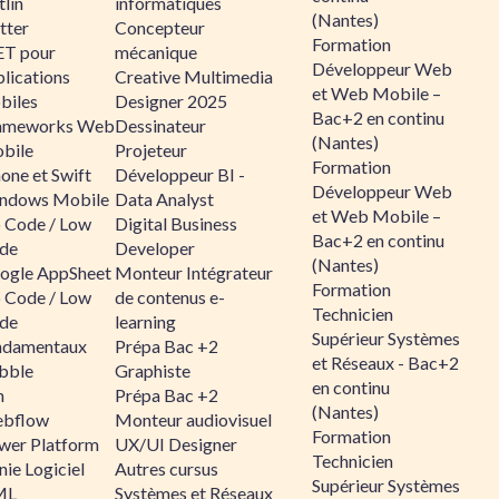
lin
informatiques
(Nantes)
tter
Concepteur
Formation
ET pour
mécanique
Développeur Web
lications
Creative Multimedia
et Web Mobile –
biles
Designer 2025
Bac+2 en continu
ameworks Web
Dessinateur
(Nantes)
bile
Projeteur
Formation
one et Swift
Développeur BI -
Développeur Web
ndows Mobile
Data Analyst
et Web Mobile –
 Code / Low
Digital Business
Bac+2 en continu
de
Developer
(Nantes)
ogle AppSheet
Monteur Intégrateur
Formation
 Code / Low
de contenus e-
Technicien
de
learning
Supérieur Systèmes
ndamentaux
Prépa Bac +2
et Réseaux - Bac+2
bble
Graphiste
en continu
n
Prépa Bac +2
(Nantes)
bflow
Monteur audiovisuel
Formation
wer Platform
UX/UI Designer
Technicien
ie Logiciel
Autres cursus
Supérieur Systèmes
ML
Systèmes et Réseaux