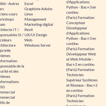
d'Applications
lité : Autres
Excel
Python - Bac+3 en
urs
Graphiste Adobe
continu
ciens cours
Linux
(Paris) Formation
rkshops
Management
Concepteur
rum
Marketing digital
Développeur
hitecte IT /
Revit
d'Applications
sponsables SI /
UX/UI Design
Python - Bac+3 en
cideurs
Web
continu
chitecture
Windows Server
(Paris) Formation
icielle
Développeur Web
stèmes
et Web Mobile –
information
Bac+2 en continu
sponsable de la
(Paris) Formation
urité et des
Technicien
stèmes
Supérieur Systèmes
informations
et Réseaux - Bac+2
SI)
en continu
mmercial
(Paris) Formation
mmercial
Technicien
ils de
Supérieur en