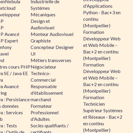
enNebula
Industrielle de
d'Applications
xtcloud
Systèmes
Python - Bac+3 en
veloppeur
Mécaniques
continu
HP
Design et
(Montpellier)
HP
Audiovisuel
Formation
P Avancé
Monteur Audiovisuel
Développeur Web
P Expert
Graphiste
et Web Mobile –
mfony
Concepteur Designer
Bac+2 en continu
ravel
UI
(Montpellier)
nd
Métiers transverses
Formation
tres cours PHP
Négociateur
Développeur Web
a SE / Java EE
Technico-
et Web Mobile –
va
Commercial
Bac+2 en continu
va Avancé
Responsable
(Montpellier)
ring
d'établissement
Formation
a : Persistance
marchand
Technicien
s données
Formateur
Supérieur Systèmes
a : Services
Professionnel
et Réseaux - Bac+2
b
d'Adultes
en continu
a : Tests
Socles qualifiants /
(Montpellier)
a : Outils de
certifiants