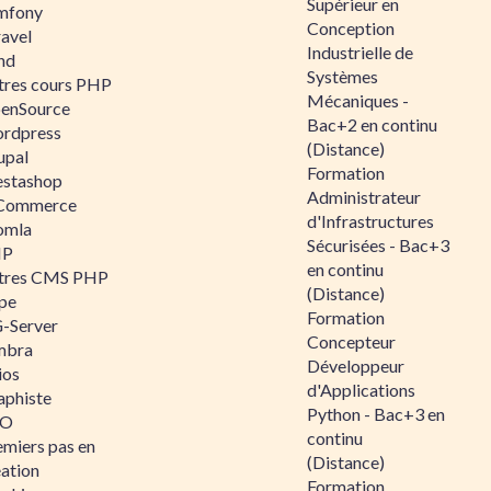
Supérieur en
mfony
Conception
ravel
Industrielle de
nd
Systèmes
tres cours PHP
Mécaniques -
enSource
Bac+2 en continu
rdpress
(Distance)
upal
Formation
estashop
Administrateur
Commerce
d'Infrastructures
omla
Sécurisées - Bac+3
IP
en continu
tres CMS PHP
(Distance)
pe
Formation
-Server
Concepteur
mbra
Développeur
ios
d'Applications
aphiste
Python - Bac+3 en
AO
continu
emiers pas en
(Distance)
éation
Formation