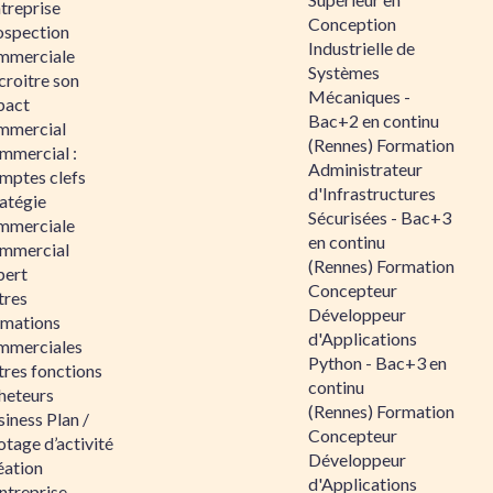
ntreprise
Conception
ospection
Industrielle de
mmerciale
Systèmes
croitre son
Mécaniques -
pact
Bac+2 en continu
mmercial
(Rennes) Formation
mmercial :
Administrateur
mptes clefs
d'Infrastructures
atégie
Sécurisées - Bac+3
mmerciale
en continu
mmercial
(Rennes) Formation
pert
Concepteur
tres
Développeur
rmations
d'Applications
mmerciales
Python - Bac+3 en
tres fonctions
continu
heteurs
(Rennes) Formation
iness Plan /
Concepteur
otage d’activité
Développeur
éation
d'Applications
ntreprise