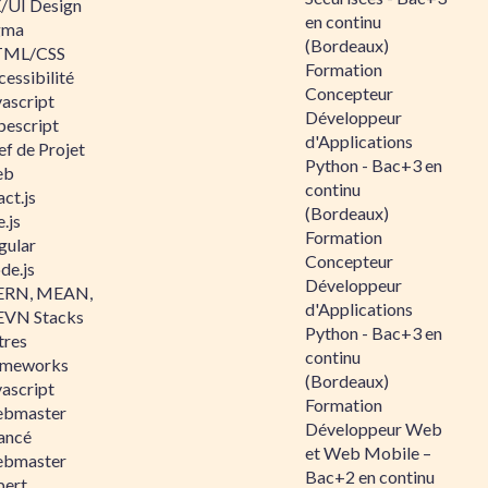
/UI Design
en continu
gma
(Bordeaux)
ML/CSS
Formation
essibilité
Concepteur
vascript
Développeur
pescript
d'Applications
ef de Projet
Python - Bac+3 en
eb
continu
ct.js
(Bordeaux)
.js
Formation
gular
Concepteur
de.js
Développeur
RN, MEAN,
d'Applications
VN Stacks
Python - Bac+3 en
tres
continu
ameworks
(Bordeaux)
vascript
Formation
bmaster
Développeur Web
ancé
et Web Mobile –
bmaster
Bac+2 en continu
pert