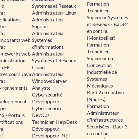
Formation
ld
Systèmes et Réseaux
Technicien
a :
Administrateur Linux
Supérieur Systèmes
plications
Administrateur
et Réseaux - Bac+2
ches
Support
en continu
a :
Administrateur
(Montpellier)
mposants web
Systèmes
Formation
a :
d'Informations
Technicien
ameworks web
Administrateur
Supérieur en
ministration
Systèmes et Réseaux
Conception
va EE
Cloud
Industrielle de
tres cours Java
Administrateur
Systèmes
a :
Windows Server
Mécaniques -
vironnements
Analyste
Bac+2 en continu
Cybersécurité
(Nantes)
veloppement
Développeur
Formation
sper
Cybersécurité
Administrateur
S - Portails
DevOps
d'Infrastructures
tifications
Technicien HelpDesk
Sécurisées - Bac+3
va
Développeur
en continu
ET
Développeur .NET