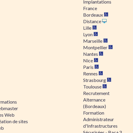
Implantations
France
Bordeaux
Distance
Lille
Lyon
Marseille
Montpellier
Nantes
Nice
Paris
Rennes
Strasbourg
Toulouse
Recrutement
Alternance
rmations
(Bordeaux)
bmaster
Formation
tes Web
Administrateur
ation de sites
d'Infrastructures
eb
Sécurisées - Bac+3