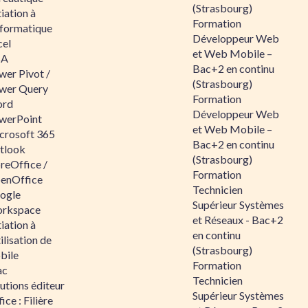
(Strasbourg)
tiation à
Formation
nformatique
Développeur Web
cel
et Web Mobile –
BA
Bac+2 en continu
wer Pivot /
(Strasbourg)
wer Query
Formation
rd
Développeur Web
werPoint
et Web Mobile –
crosoft 365
Bac+2 en continu
tlook
(Strasbourg)
reOffice /
Formation
enOffice
Technicien
ogle
Supérieur Systèmes
rkspace
et Réseaux - Bac+2
tiation à
en continu
tilisation de
(Strasbourg)
bile
Formation
ac
Technicien
utions éditeur
Supérieur Systèmes
ice : Filière