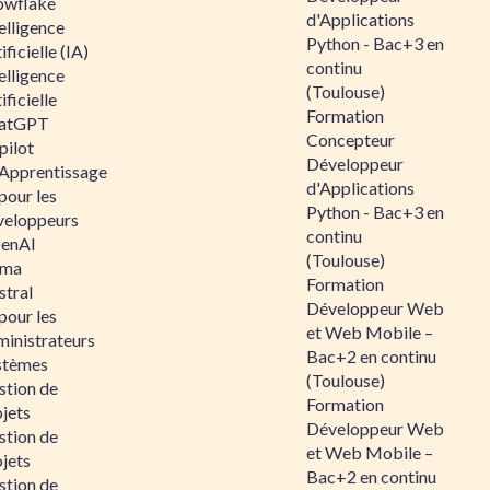
owflake
d'Applications
elligence
Python - Bac+3 en
ificielle (IA)
continu
elligence
(Toulouse)
ificielle
Formation
atGPT
Concepteur
pilot
Développeur
 Apprentissage
d'Applications
pour les
Python - Bac+3 en
veloppeurs
continu
enAI
(Toulouse)
ama
Formation
stral
Développeur Web
pour les
et Web Mobile –
ministrateurs
Bac+2 en continu
stèmes
(Toulouse)
stion de
Formation
jets
Développeur Web
stion de
et Web Mobile –
jets
Bac+2 en continu
stion de