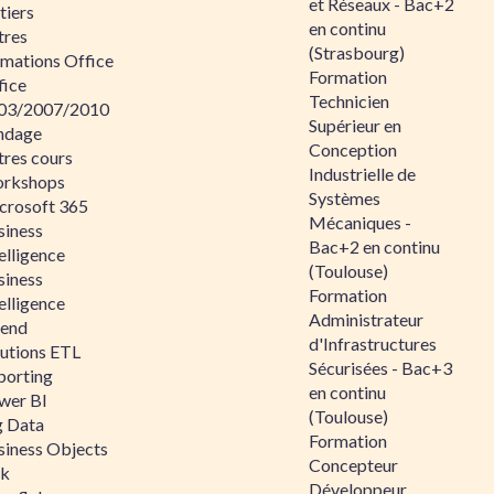
et Réseaux - Bac+2
tiers
en continu
tres
(Strasbourg)
rmations Office
Formation
fice
Technicien
03/2007/2010
Supérieur en
ndage
Conception
tres cours
Industrielle de
rkshops
Systèmes
crosoft 365
Mécaniques -
siness
Bac+2 en continu
elligence
(Toulouse)
siness
Formation
elligence
Administrateur
lend
d'Infrastructures
lutions ETL
Sécurisées - Bac+3
porting
en continu
wer BI
(Toulouse)
g Data
Formation
siness Objects
Concepteur
ik
Développeur