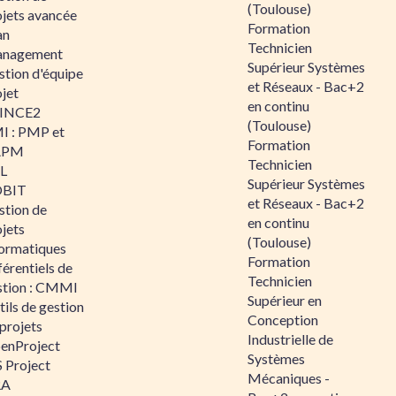
(Toulouse)
ojets avancée
Formation
an
Technicien
nagement
Supérieur Systèmes
stion d'équipe
et Réseaux - Bac+2
jet
en continu
INCE2
(Toulouse)
I : PMP et
Formation
APM
Technicien
IL
Supérieur Systèmes
BIT
et Réseaux - Bac+2
stion de
en continu
jets
(Toulouse)
formatiques
Formation
érentiels de
Technicien
stion : CMMI
Supérieur en
ils de gestion
Conception
projets
Industrielle de
enProject
Systèmes
 Project
Mécaniques -
RA