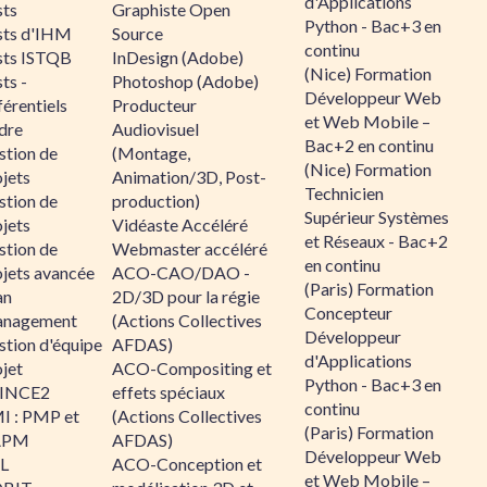
d'Applications
sts
Graphiste Open
Python - Bac+3 en
sts d'IHM
Source
continu
sts ISTQB
InDesign (Adobe)
(Nice) Formation
ts -
Photoshop (Adobe)
Développeur Web
érentiels
Producteur
et Web Mobile –
dre
Audiovisuel
Bac+2 en continu
stion de
(Montage,
(Nice) Formation
jets
Animation/3D, Post-
Technicien
stion de
production)
Supérieur Systèmes
jets
Vidéaste Accéléré
et Réseaux - Bac+2
stion de
Webmaster accéléré
en continu
ojets avancée
ACO-CAO/DAO -
(Paris) Formation
an
2D/3D pour la régie
Concepteur
nagement
(Actions Collectives
Développeur
stion d'équipe
AFDAS)
d'Applications
jet
ACO-Compositing et
Python - Bac+3 en
INCE2
effets spéciaux
continu
I : PMP et
(Actions Collectives
(Paris) Formation
APM
AFDAS)
Développeur Web
IL
ACO-Conception et
et Web Mobile –