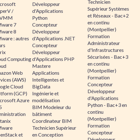
Technicien
crosoft
Développeur
Supérieur Systèmes
perV /
d'Applications
et Réseaux - Bac+2
CVMM
Python
en continu
ware 7
Concepteur
(Montpellier)
ware 8
Développeur
Formation
ware : autres
d'Applications .NET
Administrateur
urs
Concepteur
d'Infrastructures
rix
Développeur
Sécurisées - Bac+3
oud Computing
d'Applications PHP
en continu
oud
Mastere
(Montpellier)
azon Web
Applications
Formation
rvices (AWS)
Intelligentes et
Concepteur
ogle Cloud
BigData
Développeur
atform (GCP)
Ingénierie et
d'Applications
crosoft Azure
modélisation
Python - Bac+3 en
5
BIM Modeleur du
continu
ministration
bâtiment
(Montpellier)
tanix
Coordinateur BIM
Formation
ware
Technicien Supérieur
Concepteur
enStack et
en Conception
Développeur