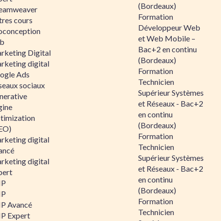
(Bordeaux)
eamweaver
Formation
tres cours
Développeur Web
oconception
et Web Mobile –
b
Bac+2 en continu
rketing Digital
(Bordeaux)
rketing digital
Formation
ogle Ads
Technicien
seaux sociaux
Supérieur Systèmes
nerative
et Réseaux - Bac+2
gine
en continu
timization
(Bordeaux)
EO)
Formation
rketing digital
Technicien
ancé
Supérieur Systèmes
rketing digital
et Réseaux - Bac+2
pert
en continu
HP
(Bordeaux)
HP
Formation
P Avancé
Technicien
P Expert