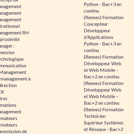
Python - Bac+3 en
nagement
continu
nagement
(Rennes) Formation
nagement
Concepteur
érationnel
Développeur
nagement RH
d'Applications
 proximité
Python - Bac+3 en
nager :
continu
mension
(Rennes) Formation
ychologique
Développeur Web
mmunication
et Web Mobile –
 Management
Bac+2 en continu
 management à
(Rennes) Formation
direction
Développeur Web
KR
et Web Mobile –
tres
Bac+2 en continu
rmations
(Rennes) Formation
nagement
Technicien
rmateurs
Supérieur Systèmes
rmateurs
et Réseaux - Bac+2
ansmission de