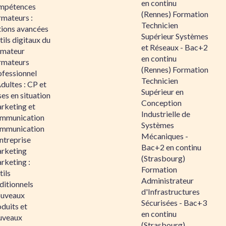
en continu
mpétences
(Rennes) Formation
rmateurs :
Technicien
tions avancées
Supérieur Systèmes
ils digitaux du
et Réseaux - Bac+2
rmateur
en continu
rmateurs
(Rennes) Formation
ofessionnel
Technicien
dultes : CP et
Supérieur en
es en situation
Conception
rketing et
Industrielle de
mmunication
Systèmes
mmunication
Mécaniques -
ntreprise
Bac+2 en continu
rketing
(Strasbourg)
rketing :
Formation
ils
Administrateur
ditionnels
d'Infrastructures
uveaux
Sécurisées - Bac+3
duits et
en continu
uveaux
(Strasbourg)