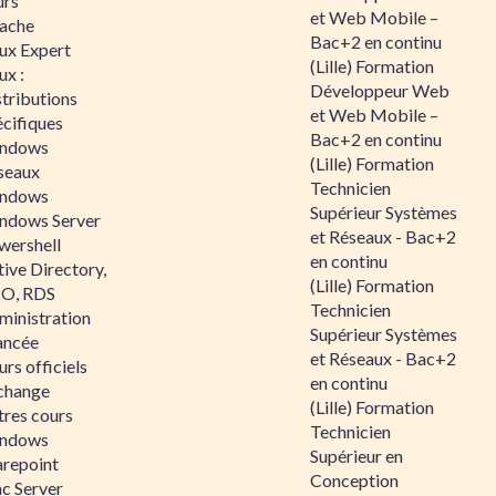
urs
et Web Mobile –
ache
Bac+2 en continu
nux Expert
(Lille) Formation
ux :
Développeur Web
tributions
et Web Mobile –
écifiques
Bac+2 en continu
ndows
(Lille) Formation
seaux
Technicien
ndows
Supérieur Systèmes
ndows Server
et Réseaux - Bac+2
wershell
en continu
ive Directory,
(Lille) Formation
O, RDS
Technicien
ministration
Supérieur Systèmes
ancée
et Réseaux - Bac+2
rs officiels
en continu
change
(Lille) Formation
tres cours
Technicien
ndows
Supérieur en
arepoint
Conception
nc Server