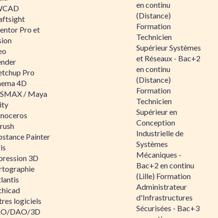
en continu
WCAD
(Distance)
aftsight
Formation
entor Pro et
Technicien
sion
Supérieur Systèmes
eo
et Réseaux - Bac+2
ender
en continu
etchup Pro
(Distance)
nema 4D
Formation
SMAX / Maya
Technicien
ity
Supérieur en
inoceros
Conception
rush
Industrielle de
bstance Painter
Systèmes
is
Mécaniques -
pression 3D
Bac+2 en continu
rtographie
(Lille) Formation
lantis
Administrateur
chicad
d'Infrastructures
res logiciels
Sécurisées - Bac+3
O/DAO/3D