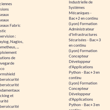
Industrielle de
ciennes
Systèmes
rsions
Mécaniques -
seaux
Bac+2 en continu
seaux
(Lyon) Formation
seaux Fabric
Administrateur
stic
d'Infrastructures
ervision :
Sécurisées - Bac+3
aylog, Nagios,
en continu
metheus, ...
(Lyon) Formation
ploiement
Concepteur
utions de
Développeur
uvegarde
d'Applications
sco
Python - Bac+3 en
ormshield
continu
bersécurité
(Lyon) Formation
bersécurité
Concepteur
ndamentaux
Développeur
cking et
d'Applications
urité
Python - Bac+3 en
bersécurité
continu