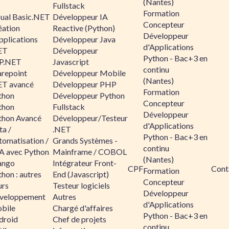
(Nantes)
Fullstack
Formation
sual Basic.NET
Développeur IA
Concepteur
éation
Reactive (Python)
Développeur
pplications
Développeur Java
d'Applications
ET
Développeur
Python - Bac+3 en
P.NET
Javascript
continu
arepoint
Développeur Mobile
(Nantes)
ET avancé
Développeur PHP
Formation
thon
Développeur Python
Concepteur
thon
Fullstack
Développeur
thon Avancé
Développeur/Testeur
d'Applications
ta /
.NET
Python - Bac+3 en
tomatisation /
Grands Systèmes -
continu
A avec Python
Mainframe / COBOL
(Nantes)
ango
Intégrateur Front-
CPF
Cont
Formation
hon : autres
End (Javascript)
Concepteur
urs
Testeur logiciels
Développeur
veloppement
Autres
d'Applications
bile
Chargé d'affaires
Python - Bac+3 en
droid
Chef de projets
continu