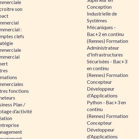
mmerciale
Conception
croitre son
Industrielle de
pact
Systèmes
mmercial
Mécaniques -
mmercial :
Bac+2 en continu
mptes clefs
(Rennes) Formation
atégie
Administrateur
mmerciale
d'Infrastructures
mmercial
Sécurisées - Bac+3
pert
en continu
tres
(Rennes) Formation
rmations
Concepteur
mmerciales
Développeur
tres fonctions
d'Applications
heteurs
Python - Bac+3 en
iness Plan /
continu
otage d’activité
(Rennes) Formation
éation
Concepteur
ntreprise
Développeur
nagement
d'Applications
nagement