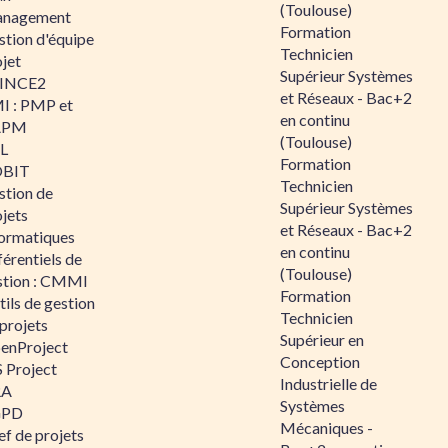
(Toulouse)
nagement
Formation
stion d'équipe
Technicien
jet
Supérieur Systèmes
INCE2
et Réseaux - Bac+2
I : PMP et
en continu
APM
(Toulouse)
IL
Formation
BIT
Technicien
stion de
Supérieur Systèmes
jets
et Réseaux - Bac+2
formatiques
en continu
érentiels de
(Toulouse)
stion : CMMI
Formation
ils de gestion
Technicien
projets
Supérieur en
enProject
Conception
 Project
Industrielle de
RA
Systèmes
GPD
Mécaniques -
f de projets