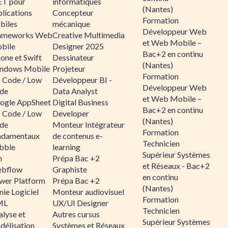
ET pour
informatiques
(Nantes)
lications
Concepteur
Formation
biles
mécanique
Développeur Web
ameworks Web
Creative Multimedia
et Web Mobile –
bile
Designer 2025
Bac+2 en continu
one et Swift
Dessinateur
(Nantes)
ndows Mobile
Projeteur
Formation
 Code / Low
Développeur BI -
Développeur Web
de
Data Analyst
et Web Mobile –
ogle AppSheet
Digital Business
Bac+2 en continu
 Code / Low
Developer
(Nantes)
de
Monteur Intégrateur
Formation
ndamentaux
de contenus e-
Technicien
bble
learning
Supérieur Systèmes
n
Prépa Bac +2
et Réseaux - Bac+2
bflow
Graphiste
en continu
wer Platform
Prépa Bac +2
(Nantes)
ie Logiciel
Monteur audiovisuel
Formation
ML
UX/UI Designer
Technicien
alyse et
Autres cursus
Supérieur Systèmes
délisation
Systèmes et Réseaux