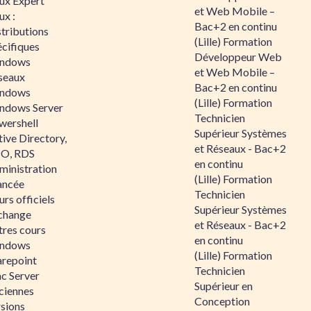
nux Expert
et Web Mobile –
ux :
Bac+2 en continu
tributions
(Lille) Formation
écifiques
Développeur Web
ndows
et Web Mobile –
seaux
Bac+2 en continu
ndows
(Lille) Formation
ndows Server
Technicien
wershell
Supérieur Systèmes
ive Directory,
et Réseaux - Bac+2
O, RDS
en continu
ministration
(Lille) Formation
ancée
Technicien
rs officiels
Supérieur Systèmes
change
et Réseaux - Bac+2
tres cours
en continu
ndows
(Lille) Formation
arepoint
Technicien
nc Server
Supérieur en
ciennes
Conception
rsions