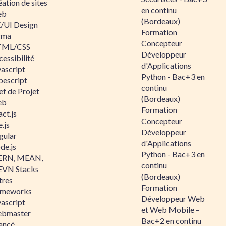
ation de sites
en continu
eb
(Bordeaux)
/UI Design
Formation
gma
Concepteur
ML/CSS
Développeur
essibilité
d'Applications
vascript
Python - Bac+3 en
pescript
continu
ef de Projet
(Bordeaux)
eb
Formation
ct.js
Concepteur
.js
Développeur
gular
d'Applications
de.js
Python - Bac+3 en
RN, MEAN,
continu
VN Stacks
(Bordeaux)
tres
Formation
ameworks
Développeur Web
vascript
et Web Mobile –
bmaster
Bac+2 en continu
ancé