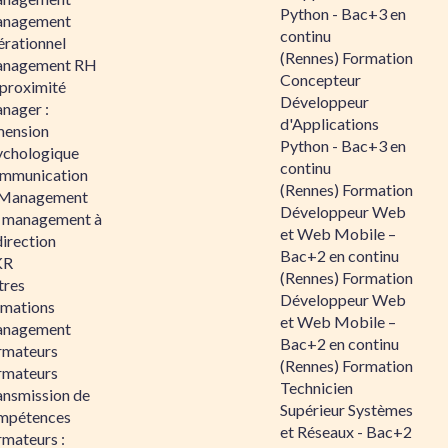
Python - Bac+3 en
nagement
continu
érationnel
(Rennes) Formation
nagement RH
Concepteur
 proximité
Développeur
nager :
d'Applications
mension
Python - Bac+3 en
ychologique
continu
mmunication
(Rennes) Formation
 Management
Développeur Web
 management à
et Web Mobile –
direction
Bac+2 en continu
KR
(Rennes) Formation
tres
Développeur Web
rmations
et Web Mobile –
nagement
Bac+2 en continu
rmateurs
(Rennes) Formation
rmateurs
Technicien
ansmission de
Supérieur Systèmes
mpétences
et Réseaux - Bac+2
rmateurs :