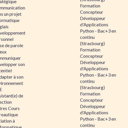
ratégique
Formation
mmunication
Concepteur
s un projet
Développeur
formatique
d'Applications
glais
Python - Bac+3 en
veloppement
continu
rsonnel
(Strasbourg)
se de parole
Formation
eux
Concepteur
mmuniquer
Développeur
velopper son
d'Applications
entiel
Python - Bac+3 en
dapter à son
continu
vironnement
(Strasbourg)
E
Formation
istant(e) de
Concepteur
ection
Développeur
tres Cours
d'Applications
reautique
Python - Bac+3 en
tiation à
continu
nformatique