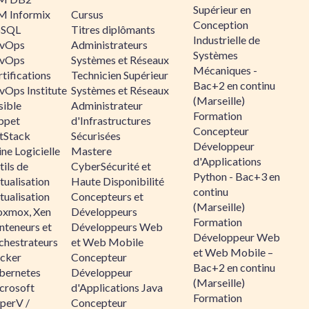
Supérieur en
M Informix
Cursus
Conception
SQL
Titres diplômants
Industrielle de
vOps
Administrateurs
Systèmes
vOps
Systèmes et Réseaux
Mécaniques -
tifications
Technicien Supérieur
Bac+2 en continu
vOps Institute
Systèmes et Réseaux
(Marseille)
sible
Administrateur
Formation
ppet
d'Infrastructures
Concepteur
ltStack
Sécurisées
Développeur
ne Logicielle
Mastere
d'Applications
ils de
CyberSécurité et
Python - Bac+3 en
tualisation
Haute Disponibilité
continu
tualisation
Concepteurs et
(Marseille)
oxmox, Xen
Développeurs
Formation
nteneurs et
Développeurs Web
Développeur Web
chestrateurs
et Web Mobile
et Web Mobile –
cker
Concepteur
Bac+2 en continu
bernetes
Développeur
(Marseille)
crosoft
d'Applications Java
Formation
perV /
Concepteur