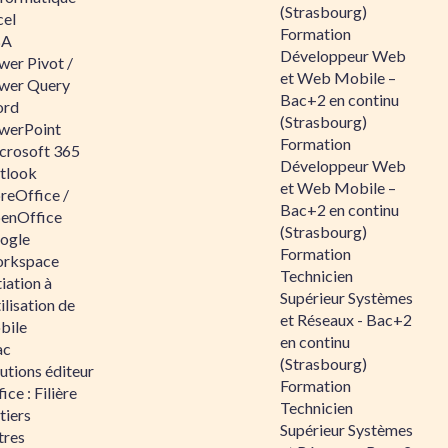
(Strasbourg)
cel
Formation
BA
Développeur Web
wer Pivot /
et Web Mobile –
wer Query
Bac+2 en continu
rd
(Strasbourg)
werPoint
Formation
crosoft 365
Développeur Web
tlook
et Web Mobile –
reOffice /
Bac+2 en continu
enOffice
(Strasbourg)
ogle
Formation
rkspace
Technicien
tiation à
Supérieur Systèmes
tilisation de
et Réseaux - Bac+2
bile
en continu
ac
(Strasbourg)
utions éditeur
Formation
ice : Filière
Technicien
tiers
Supérieur Systèmes
tres