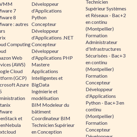
Technicien
CVMM
Développeur
Supérieur Systèmes
ware 7
d'Applications
et Réseaux - Bac+2
ware 8
Python
en continu
ware : autres
Concepteur
(Montpellier)
urs
Développeur
Formation
rix
d'Applications .NET
Administrateur
oud Computing
Concepteur
d'Infrastructures
oud
Développeur
Sécurisées - Bac+3
azon Web
d'Applications PHP
en continu
rvices (AWS)
Mastere
(Montpellier)
ogle Cloud
Applications
Formation
atform (GCP)
Intelligentes et
Concepteur
crosoft Azure
BigData
Développeur
5
Ingénierie et
d'Applications
ministration
modélisation
Python - Bac+3 en
tanix
BIM Modeleur du
continu
ware
bâtiment
(Montpellier)
enStack et
Coordinateur BIM
Formation
enNebula
Technicien Supérieur
Concepteur
xtcloud
en Conception
Développeur