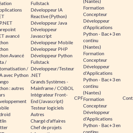
(Nantes)
éation
Fullstack
Formation
pplications
Développeur IA
Concepteur
ET
Reactive (Python)
Développeur
P.NET
Développeur Java
d'Applications
arepoint
Développeur
Python - Bac+3 en
ET avancé
Javascript
continu
thon
Développeur Mobile
(Nantes)
thon
Développeur PHP
Formation
thon Avancé
Développeur Python
Concepteur
ta /
Fullstack
Développeur
tomatisation /
Développeur/Testeur
d'Applications
A avec Python
.NET
Python - Bac+3 en
ango
Grands Systèmes -
continu
hon : autres
Mainframe / COBOL
(Nantes)
urs
Intégrateur Front-
CPF
Cont
Formation
veloppement
End (Javascript)
Concepteur
bile
Testeur logiciels
Développeur
droid
Autres
d'Applications
lin
Chargé d'affaires
Python - Bac+3 en
tter
Chef de projets
continu