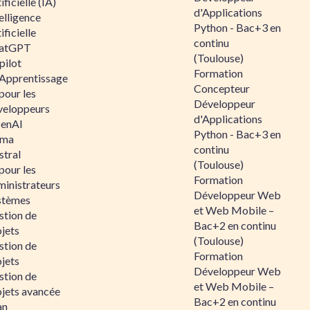
ificielle (IA)
d'Applications
elligence
Python - Bac+3 en
ificielle
continu
atGPT
(Toulouse)
pilot
Formation
 Apprentissage
Concepteur
pour les
Développeur
veloppeurs
d'Applications
enAI
Python - Bac+3 en
ama
continu
stral
(Toulouse)
pour les
Formation
ministrateurs
Développeur Web
stèmes
et Web Mobile –
stion de
Bac+2 en continu
jets
(Toulouse)
stion de
Formation
jets
Développeur Web
stion de
et Web Mobile –
ojets avancée
Bac+2 en continu
an