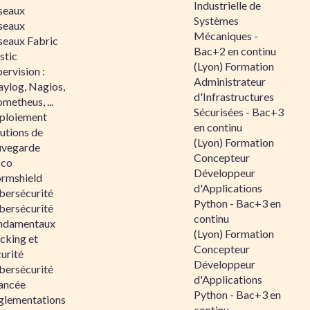
Industrielle de
seaux
Systèmes
seaux
Mécaniques -
seaux Fabric
Bac+2 en continu
stic
(Lyon) Formation
ervision :
Administrateur
aylog, Nagios,
d'Infrastructures
metheus, ...
Sécurisées - Bac+3
ploiement
en continu
utions de
(Lyon) Formation
uvegarde
Concepteur
sco
Développeur
ormshield
d'Applications
bersécurité
Python - Bac+3 en
bersécurité
continu
ndamentaux
(Lyon) Formation
cking et
Concepteur
urité
Développeur
bersécurité
d'Applications
ancée
Python - Bac+3 en
glementations
continu