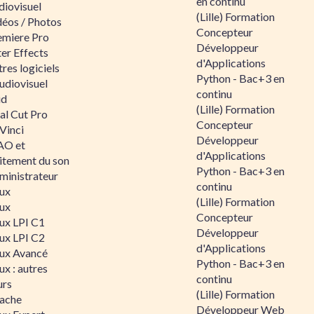
en continu
diovisuel
(Lille) Formation
déos / Photos
Concepteur
emiere Pro
Développeur
er Effects
d'Applications
res logiciels
Python - Bac+3 en
udiovisuel
continu
id
(Lille) Formation
al Cut Pro
Concepteur
Vinci
Développeur
O et
d'Applications
aitement du son
Python - Bac+3 en
ministrateur
continu
nux
(Lille) Formation
nux
Concepteur
nux LPI C1
Développeur
nux LPI C2
d'Applications
nux Avancé
Python - Bac+3 en
ux : autres
continu
urs
(Lille) Formation
ache
Développeur Web