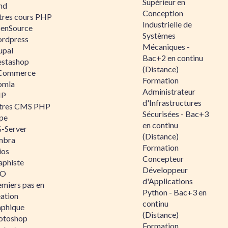
Supérieur en
nd
Conception
tres cours PHP
Industrielle de
enSource
Systèmes
rdpress
Mécaniques -
upal
Bac+2 en continu
estashop
(Distance)
Commerce
Formation
omla
Administrateur
IP
d'Infrastructures
tres CMS PHP
Sécurisées - Bac+3
pe
en continu
-Server
(Distance)
mbra
Formation
ios
Concepteur
aphiste
Développeur
AO
d'Applications
emiers pas en
Python - Bac+3 en
éation
continu
aphique
(Distance)
otoshop
Formation