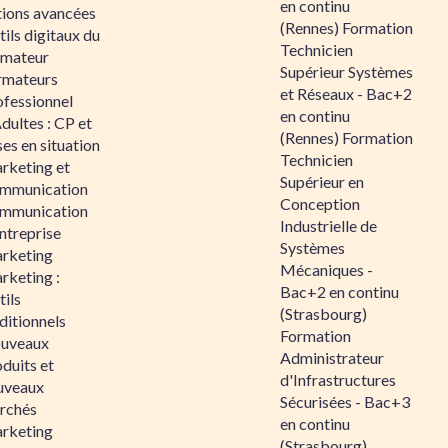
en continu
tions avancées
(Rennes) Formation
ils digitaux du
Technicien
rmateur
Supérieur Systèmes
rmateurs
et Réseaux - Bac+2
ofessionnel
en continu
dultes : CP et
(Rennes) Formation
es en situation
Technicien
rketing et
Supérieur en
mmunication
Conception
mmunication
Industrielle de
ntreprise
Systèmes
rketing
Mécaniques -
rketing :
Bac+2 en continu
ils
(Strasbourg)
ditionnels
Formation
uveaux
Administrateur
duits et
d'Infrastructures
uveaux
Sécurisées - Bac+3
rchés
en continu
rketing
(Strasbourg)