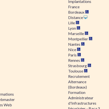
Implantations
France
Bordeaux
Distance
Lille
Lyon
Marseille
Montpellier
Nantes
Nice
Paris
Rennes
Strasbourg
Toulouse
Recrutement
Alternance
(Bordeaux)
Formation
rmations
Administrateur
bmaster
d'Infrastructures
tes Web
Sécurisées - Bac+3