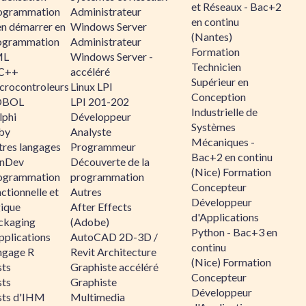
et Réseaux - Bac+2
ogrammation
Administrateur
en continu
en démarrer en
Windows Server
(Nantes)
ogrammation
Administrateur
Formation
ML
Windows Server -
Technicien
C++
accéléré
Supérieur en
crocontroleurs
Linux LPI
Conception
OBOL
LPI 201-202
Industrielle de
lphi
Développeur
Systèmes
by
Analyste
Mécaniques -
tres langages
Programmeur
Bac+2 en continu
nDev
Découverte de la
(Nice) Formation
ogrammation
programmation
Concepteur
ctionnelle et
Autres
Développeur
gique
After Effects
d'Applications
ckaging
(Adobe)
Python - Bac+3 en
pplications
AutoCAD 2D-3D /
continu
ngage R
Revit Architecture
(Nice) Formation
sts
Graphiste accéléré
Concepteur
sts
Graphiste
Développeur
sts d'IHM
Multimedia