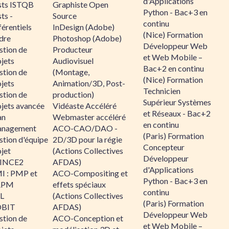
d'Applications
sts ISTQB
Graphiste Open
Python - Bac+3 en
ts -
Source
continu
érentiels
InDesign (Adobe)
(Nice) Formation
dre
Photoshop (Adobe)
Développeur Web
stion de
Producteur
et Web Mobile –
jets
Audiovisuel
Bac+2 en continu
stion de
(Montage,
(Nice) Formation
jets
Animation/3D, Post-
Technicien
stion de
production)
Supérieur Systèmes
ojets avancée
Vidéaste Accéléré
et Réseaux - Bac+2
an
Webmaster accéléré
en continu
nagement
ACO-CAO/DAO -
(Paris) Formation
stion d'équipe
2D/3D pour la régie
Concepteur
jet
(Actions Collectives
Développeur
INCE2
AFDAS)
d'Applications
I : PMP et
ACO-Compositing et
Python - Bac+3 en
APM
effets spéciaux
continu
IL
(Actions Collectives
(Paris) Formation
BIT
AFDAS)
Développeur Web
stion de
ACO-Conception et
et Web Mobile –