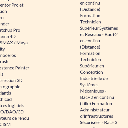
en continu
entor Pro et
(Distance)
sion
Formation
eo
Technicien
ender
Supérieur Systèmes
etchup Pro
et Réseaux - Bac+2
nema 4D
en continu
SMAX / Maya
(Distance)
ity
Formation
inoceros
Technicien
rush
Supérieur en
bstance Painter
Conception
is
Industrielle de
pression 3D
Systèmes
rtographie
Mécaniques -
lantis
Bac+2 en continu
chicad
(Lille) Formation
res logiciels
Administrateur
O/DAO/3D
d'Infrastructures
teurs de rendu
Sécurisées - Bac+3
CISM