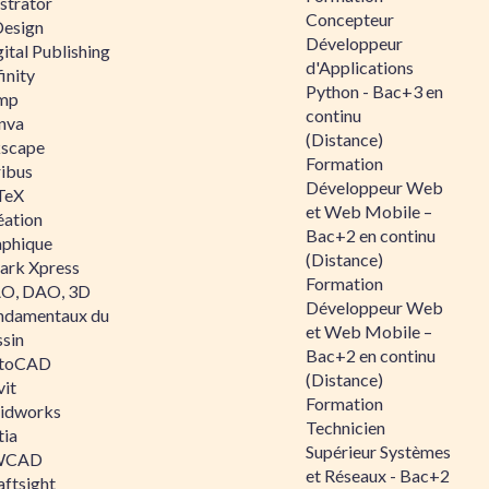
ustrator
Concepteur
Design
Développeur
ital Publishing
d'Applications
inity
Python - Bac+3 en
mp
continu
nva
(Distance)
kscape
Formation
ribus
Développeur Web
TeX
et Web Mobile –
éation
Bac+2 en continu
aphique
(Distance)
ark Xpress
Formation
O, DAO, 3D
Développeur Web
ndamentaux du
et Web Mobile –
ssin
Bac+2 en continu
toCAD
(Distance)
vit
Formation
lidworks
Technicien
tia
Supérieur Systèmes
WCAD
et Réseaux - Bac+2
aftsight