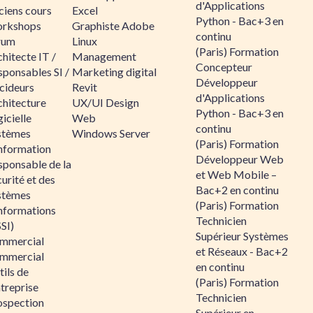
d'Applications
ciens cours
Excel
Python - Bac+3 en
rkshops
Graphiste Adobe
continu
rum
Linux
(Paris) Formation
hitecte IT /
Management
Concepteur
sponsables SI /
Marketing digital
Développeur
cideurs
Revit
d'Applications
chitecture
UX/UI Design
Python - Bac+3 en
icielle
Web
continu
stèmes
Windows Server
(Paris) Formation
information
Développeur Web
sponsable de la
et Web Mobile –
urité et des
Bac+2 en continu
stèmes
(Paris) Formation
informations
Technicien
SI)
Supérieur Systèmes
mmercial
et Réseaux - Bac+2
mmercial
en continu
ils de
(Paris) Formation
ntreprise
Technicien
ospection
Supérieur en