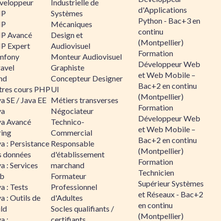
veloppeur
Industrielle de
d'Applications
HP
Systèmes
Python - Bac+3 en
HP
Mécaniques
continu
P Avancé
Design et
(Montpellier)
P Expert
Audiovisuel
Formation
mfony
Monteur Audiovisuel
Développeur Web
ravel
Graphiste
et Web Mobile –
nd
Concepteur Designer
Bac+2 en continu
tres cours PHP
UI
(Montpellier)
a SE / Java EE
Métiers transverses
Formation
va
Négociateur
Développeur Web
va Avancé
Technico-
et Web Mobile –
ring
Commercial
Bac+2 en continu
a : Persistance
Responsable
(Montpellier)
s données
d'établissement
Formation
a : Services
marchand
Technicien
b
Formateur
Supérieur Systèmes
a : Tests
Professionnel
et Réseaux - Bac+2
a : Outils de
d'Adultes
en continu
ld
Socles qualifiants /
(Montpellier)
a :
certifiants