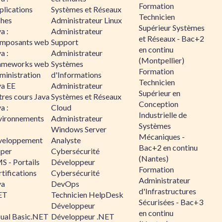
Formation
plications
Systèmes et Réseaux
Technicien
ches
Administrateur Linux
Supérieur Systèmes
a :
Administrateur
et Réseaux - Bac+2
mposants web
Support
en continu
a :
Administrateur
(Montpellier)
ameworks web
Systèmes
Formation
ministration
d'Informations
Technicien
va EE
Administrateur
Supérieur en
tres cours Java
Systèmes et Réseaux
Conception
a :
Cloud
Industrielle de
vironnements
Administrateur
Systèmes
Windows Server
Mécaniques -
veloppement
Analyste
Bac+2 en continu
sper
Cybersécurité
(Nantes)
S - Portails
Développeur
Formation
tifications
Cybersécurité
Administrateur
va
DevOps
d'Infrastructures
ET
Technicien HelpDesk
Sécurisées - Bac+3
Développeur
en continu
sual Basic.NET
Développeur .NET