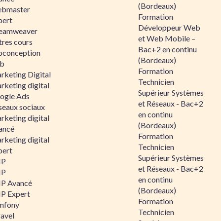
(Bordeaux)
bmaster
Formation
pert
Développeur Web
eamweaver
et Web Mobile –
tres cours
Bac+2 en continu
oconception
(Bordeaux)
b
Formation
rketing Digital
Technicien
rketing digital
Supérieur Systèmes
ogle Ads
et Réseaux - Bac+2
seaux sociaux
en continu
rketing digital
(Bordeaux)
ancé
Formation
rketing digital
Technicien
pert
Supérieur Systèmes
HP
et Réseaux - Bac+2
HP
en continu
P Avancé
(Bordeaux)
P Expert
Formation
mfony
Technicien
ravel