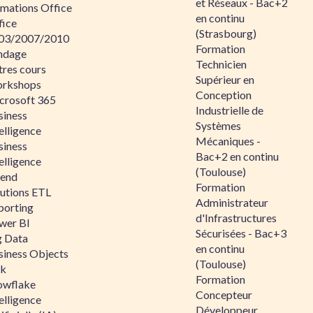
et Réseaux - Bac+2
rmations Office
en continu
fice
(Strasbourg)
03/2007/2010
Formation
ndage
Technicien
tres cours
Supérieur en
rkshops
Conception
crosoft 365
Industrielle de
siness
Systèmes
elligence
Mécaniques -
siness
Bac+2 en continu
elligence
(Toulouse)
lend
Formation
lutions ETL
Administrateur
porting
d'Infrastructures
wer BI
Sécurisées - Bac+3
g Data
en continu
siness Objects
(Toulouse)
ik
Formation
owflake
Concepteur
elligence
Développeur