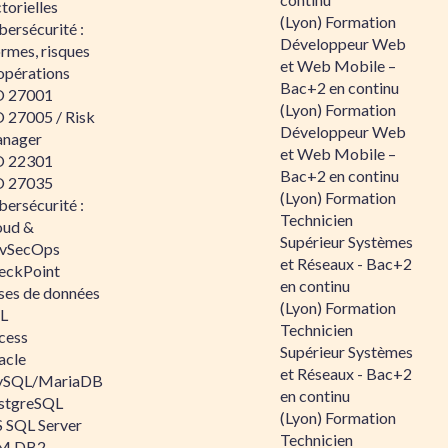
torielles
(Lyon) Formation
ersécurité :
Développeur Web
rmes, risques
et Web Mobile –
opérations
Bac+2 en continu
O 27001
(Lyon) Formation
O 27005 / Risk
Développeur Web
nager
et Web Mobile –
O 22301
Bac+2 en continu
O 27035
(Lyon) Formation
ersécurité :
Technicien
oud &
Supérieur Systèmes
vSecOps
et Réseaux - Bac+2
eckPoint
en continu
ses de données
(Lyon) Formation
L
Technicien
cess
Supérieur Systèmes
acle
et Réseaux - Bac+2
SQL/MariaDB
en continu
stgreSQL
(Lyon) Formation
 SQL Server
Technicien
M DB2