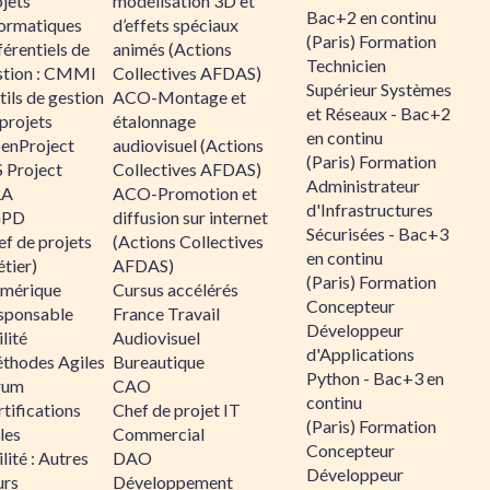
jets
modélisation 3D et
Bac+2 en continu
formatiques
d’effets spéciaux
(Paris) Formation
érentiels de
animés (Actions
Technicien
stion : CMMI
Collectives AFDAS)
Supérieur Systèmes
ils de gestion
ACO-Montage et
et Réseaux - Bac+2
projets
étalonnage
en continu
enProject
audiovisuel (Actions
(Paris) Formation
 Project
Collectives AFDAS)
Administrateur
RA
ACO-Promotion et
d'Infrastructures
GPD
diffusion sur internet
Sécurisées - Bac+3
f de projets
(Actions Collectives
en continu
tier)
AFDAS)
(Paris) Formation
mérique
Cursus accélérés
Concepteur
sponsable
France Travail
Développeur
lité
Audiovisuel
d'Applications
thodes Agiles
Bureautique
Python - Bac+3 en
rum
CAO
continu
tifications
Chef de projet IT
(Paris) Formation
les
Commercial
Concepteur
lité : Autres
DAO
Développeur
urs
Développement