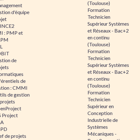
(Toulouse)
nagement
Formation
stion d'équipe
Technicien
jet
Supérieur Systèmes
INCE2
et Réseaux - Bac+2
I : PMP et
en continu
APM
(Toulouse)
IL
Formation
BIT
Technicien
stion de
Supérieur Systèmes
jets
et Réseaux - Bac+2
formatiques
en continu
érentiels de
(Toulouse)
stion : CMMI
Formation
ils de gestion
Technicien
projets
Supérieur en
enProject
Conception
 Project
Industrielle de
RA
Systèmes
GPD
Mécaniques -
f de projets