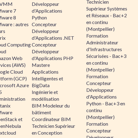
Technicien
CVMM
Développeur
Supérieur Systèmes
ware 7
d'Applications
et Réseaux - Bac+2
ware 8
Python
en continu
ware : autres
Concepteur
(Montpellier)
urs
Développeur
Formation
rix
d'Applications .NET
Administrateur
oud Computing
Concepteur
d'Infrastructures
oud
Développeur
Sécurisées - Bac+3
azon Web
d'Applications PHP
en continu
rvices (AWS)
Mastere
(Montpellier)
ogle Cloud
Applications
Formation
atform (GCP)
Intelligentes et
Concepteur
crosoft Azure
BigData
Développeur
5
Ingénierie et
d'Applications
ministration
modélisation
Python - Bac+3 en
tanix
BIM Modeleur du
continu
ware
bâtiment
(Montpellier)
enStack et
Coordinateur BIM
Formation
enNebula
Technicien Supérieur
Concepteur
xtcloud
en Conception
Développeur