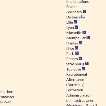
Implantations
France
Bordeaux
Distance
Lille
Lyon
Marseille
Montpellier
Nantes
Nice
Paris
Rennes
Strasbourg
Toulouse
Recrutement
Alternance
(Bordeaux)
Formation
rmations
Administrateur
bmaster
d'Infrastructures
tes Web
Sécurisées - Bac+3