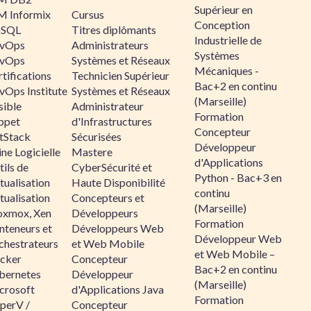
Supérieur en
M Informix
Cursus
Conception
SQL
Titres diplômants
Industrielle de
vOps
Administrateurs
Systèmes
vOps
Systèmes et Réseaux
Mécaniques -
tifications
Technicien Supérieur
Bac+2 en continu
vOps Institute
Systèmes et Réseaux
(Marseille)
sible
Administrateur
Formation
ppet
d'Infrastructures
Concepteur
ltStack
Sécurisées
Développeur
ne Logicielle
Mastere
d'Applications
ils de
CyberSécurité et
Python - Bac+3 en
tualisation
Haute Disponibilité
continu
tualisation
Concepteurs et
(Marseille)
oxmox, Xen
Développeurs
Formation
nteneurs et
Développeurs Web
Développeur Web
chestrateurs
et Web Mobile
et Web Mobile –
cker
Concepteur
Bac+2 en continu
bernetes
Développeur
(Marseille)
crosoft
d'Applications Java
Formation
perV /
Concepteur