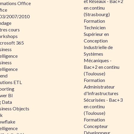
et Réseaux - Bac+2
rmations Office
en continu
fice
(Strasbourg)
03/2007/2010
Formation
ndage
Technicien
tres cours
Supérieur en
rkshops
Conception
crosoft 365
Industrielle de
siness
Systèmes
elligence
Mécaniques -
siness
Bac+2 en continu
elligence
(Toulouse)
lend
Formation
lutions ETL
Administrateur
porting
d'Infrastructures
wer BI
Sécurisées - Bac+3
g Data
en continu
siness Objects
(Toulouse)
ik
Formation
owflake
Concepteur
elligence
Développeur