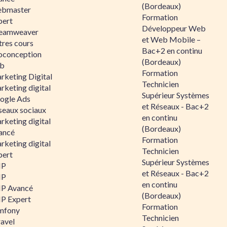
(Bordeaux)
bmaster
Formation
pert
Développeur Web
eamweaver
et Web Mobile –
tres cours
Bac+2 en continu
oconception
(Bordeaux)
b
Formation
rketing Digital
Technicien
rketing digital
Supérieur Systèmes
ogle Ads
et Réseaux - Bac+2
seaux sociaux
en continu
rketing digital
(Bordeaux)
ancé
Formation
rketing digital
Technicien
pert
Supérieur Systèmes
HP
et Réseaux - Bac+2
HP
en continu
P Avancé
(Bordeaux)
P Expert
Formation
mfony
Technicien
ravel