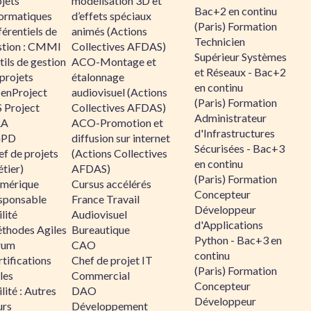
jets
modélisation 3D et
Bac+2 en continu
formatiques
d’effets spéciaux
(Paris) Formation
érentiels de
animés (Actions
Technicien
stion : CMMI
Collectives AFDAS)
Supérieur Systèmes
ils de gestion
ACO-Montage et
et Réseaux - Bac+2
projets
étalonnage
en continu
enProject
audiovisuel (Actions
(Paris) Formation
 Project
Collectives AFDAS)
Administrateur
RA
ACO-Promotion et
d'Infrastructures
GPD
diffusion sur internet
Sécurisées - Bac+3
f de projets
(Actions Collectives
en continu
tier)
AFDAS)
(Paris) Formation
mérique
Cursus accélérés
Concepteur
sponsable
France Travail
Développeur
lité
Audiovisuel
d'Applications
thodes Agiles
Bureautique
Python - Bac+3 en
rum
CAO
continu
tifications
Chef de projet IT
(Paris) Formation
les
Commercial
Concepteur
lité : Autres
DAO
Développeur
urs
Développement