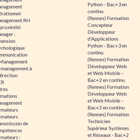
Python - Bac+3 en
nagement
continu
érationnel
(Rennes) Formation
nagement RH
Concepteur
 proximité
Développeur
nager :
d'Applications
mension
Python - Bac+3 en
ychologique
continu
mmunication
(Rennes) Formation
 Management
Développeur Web
 management à
et Web Mobile –
direction
Bac+2 en continu
KR
(Rennes) Formation
tres
Développeur Web
rmations
et Web Mobile –
nagement
Bac+2 en continu
rmateurs
(Rennes) Formation
rmateurs
Technicien
ansmission de
Supérieur Systèmes
mpétences
et Réseaux - Bac+2
rmateurs :