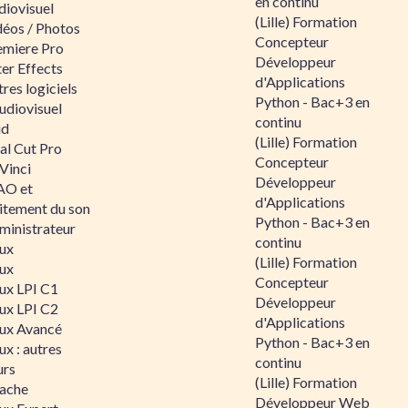
en continu
diovisuel
(Lille) Formation
déos / Photos
Concepteur
emiere Pro
Développeur
er Effects
d'Applications
res logiciels
Python - Bac+3 en
udiovisuel
continu
id
(Lille) Formation
al Cut Pro
Concepteur
Vinci
Développeur
O et
d'Applications
aitement du son
Python - Bac+3 en
ministrateur
continu
nux
(Lille) Formation
nux
Concepteur
nux LPI C1
Développeur
nux LPI C2
d'Applications
nux Avancé
Python - Bac+3 en
ux : autres
continu
urs
(Lille) Formation
ache
Développeur Web