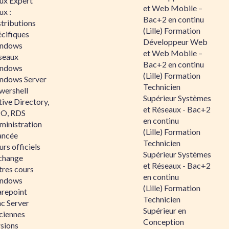
nux Expert
et Web Mobile –
ux :
Bac+2 en continu
tributions
(Lille) Formation
écifiques
Développeur Web
ndows
et Web Mobile –
seaux
Bac+2 en continu
ndows
(Lille) Formation
ndows Server
Technicien
wershell
Supérieur Systèmes
ive Directory,
et Réseaux - Bac+2
O, RDS
en continu
ministration
(Lille) Formation
ancée
Technicien
rs officiels
Supérieur Systèmes
change
et Réseaux - Bac+2
tres cours
en continu
ndows
(Lille) Formation
arepoint
Technicien
nc Server
Supérieur en
ciennes
Conception
rsions