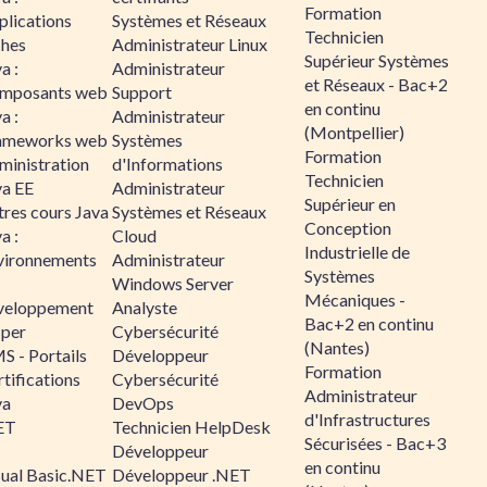
Formation
plications
Systèmes et Réseaux
Technicien
ches
Administrateur Linux
Supérieur Systèmes
a :
Administrateur
et Réseaux - Bac+2
mposants web
Support
en continu
a :
Administrateur
(Montpellier)
ameworks web
Systèmes
Formation
ministration
d'Informations
Technicien
va EE
Administrateur
Supérieur en
tres cours Java
Systèmes et Réseaux
Conception
a :
Cloud
Industrielle de
vironnements
Administrateur
Systèmes
Windows Server
Mécaniques -
veloppement
Analyste
Bac+2 en continu
sper
Cybersécurité
(Nantes)
S - Portails
Développeur
Formation
tifications
Cybersécurité
Administrateur
va
DevOps
d'Infrastructures
ET
Technicien HelpDesk
Sécurisées - Bac+3
Développeur
en continu
sual Basic.NET
Développeur .NET