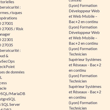
torielles
(Lyon) Formation
ersécurité :
Développeur Web
rmes, risques
et Web Mobile –
opérations
Bac+2 en continu
O 27001
(Lyon) Formation
O 27005 / Risk
Développeur Web
nager
et Web Mobile –
O 22301
Bac+2 en continu
O 27035
(Lyon) Formation
ersécurité :
Technicien
oud &
Supérieur Systèmes
vSecOps
et Réseaux - Bac+2
eckPoint
en continu
ses de données
(Lyon) Formation
L
Technicien
cess
Supérieur Systèmes
acle
et Réseaux - Bac+2
SQL/MariaDB
en continu
stgreSQL
(Lyon) Formation
 SQL Server
Technicien
M DB2