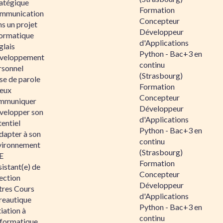
ratégique
Formation
mmunication
Concepteur
s un projet
Développeur
formatique
d'Applications
glais
Python - Bac+3 en
veloppement
continu
rsonnel
(Strasbourg)
se de parole
Formation
eux
Concepteur
mmuniquer
Développeur
velopper son
d'Applications
entiel
Python - Bac+3 en
dapter à son
continu
vironnement
(Strasbourg)
E
Formation
istant(e) de
Concepteur
ection
Développeur
tres Cours
d'Applications
reautique
Python - Bac+3 en
tiation à
continu
nformatique