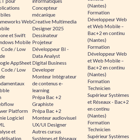
ET pour
informatiques
(Nantes)
lications
Concepteur
Formation
biles
mécanique
Développeur Web
ameworks Web
Creative Multimedia
et Web Mobile –
bile
Designer 2025
Bac+2 en continu
one et Swift
Dessinateur
(Nantes)
ndows Mobile
Projeteur
Formation
 Code / Low
Développeur BI -
Développeur Web
de
Data Analyst
et Web Mobile –
ogle AppSheet
Digital Business
Bac+2 en continu
 Code / Low
Developer
(Nantes)
de
Monteur Intégrateur
Formation
ndamentaux
de contenus e-
Technicien
bble
learning
Supérieur Systèmes
n
Prépa Bac +2
et Réseaux - Bac+2
bflow
Graphiste
en continu
wer Platform
Prépa Bac +2
(Nantes)
ie Logiciel
Monteur audiovisuel
Formation
ML
UX/UI Designer
Technicien
alyse et
Autres cursus
Supérieur Systèmes
délisation
Systèmes et Réseaux