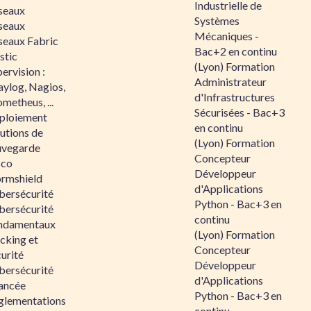
Industrielle de
seaux
Systèmes
seaux
Mécaniques -
seaux Fabric
Bac+2 en continu
stic
(Lyon) Formation
ervision :
Administrateur
aylog, Nagios,
d'Infrastructures
metheus, ...
Sécurisées - Bac+3
ploiement
en continu
utions de
(Lyon) Formation
uvegarde
Concepteur
sco
Développeur
ormshield
d'Applications
bersécurité
Python - Bac+3 en
bersécurité
continu
ndamentaux
(Lyon) Formation
cking et
Concepteur
urité
Développeur
bersécurité
d'Applications
ancée
Python - Bac+3 en
glementations
continu