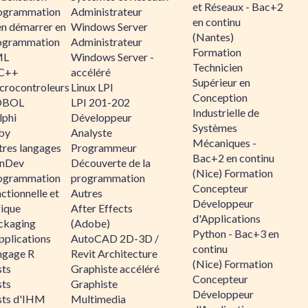
et Réseaux - Bac+2
ogrammation
Administrateur
en continu
en démarrer en
Windows Server
(Nantes)
ogrammation
Administrateur
Formation
ML
Windows Server -
Technicien
C++
accéléré
Supérieur en
crocontroleurs
Linux LPI
Conception
OBOL
LPI 201-202
Industrielle de
lphi
Développeur
Systèmes
by
Analyste
Mécaniques -
tres langages
Programmeur
Bac+2 en continu
nDev
Découverte de la
(Nice) Formation
ogrammation
programmation
Concepteur
ctionnelle et
Autres
Développeur
gique
After Effects
d'Applications
ckaging
(Adobe)
Python - Bac+3 en
pplications
AutoCAD 2D-3D /
continu
ngage R
Revit Architecture
(Nice) Formation
sts
Graphiste accéléré
Concepteur
sts
Graphiste
Développeur
sts d'IHM
Multimedia