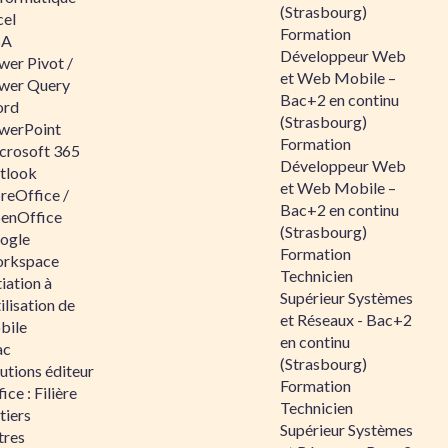
(Strasbourg)
cel
Formation
BA
Développeur Web
wer Pivot /
et Web Mobile –
wer Query
Bac+2 en continu
rd
(Strasbourg)
werPoint
Formation
crosoft 365
Développeur Web
tlook
et Web Mobile –
reOffice /
Bac+2 en continu
enOffice
(Strasbourg)
ogle
Formation
rkspace
Technicien
tiation à
Supérieur Systèmes
tilisation de
et Réseaux - Bac+2
bile
en continu
ac
(Strasbourg)
utions éditeur
Formation
ice : Filière
Technicien
tiers
Supérieur Systèmes
tres