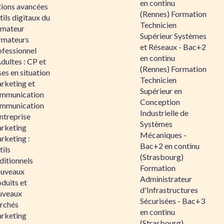
en continu
tions avancées
(Rennes) Formation
ils digitaux du
Technicien
rmateur
Supérieur Systèmes
rmateurs
et Réseaux - Bac+2
ofessionnel
en continu
dultes : CP et
(Rennes) Formation
es en situation
Technicien
rketing et
Supérieur en
mmunication
Conception
mmunication
Industrielle de
ntreprise
Systèmes
rketing
Mécaniques -
rketing :
Bac+2 en continu
ils
(Strasbourg)
ditionnels
Formation
uveaux
Administrateur
duits et
d'Infrastructures
uveaux
Sécurisées - Bac+3
rchés
en continu
rketing
(Strasbourg)