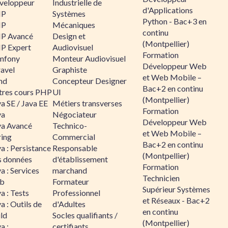
veloppeur
Industrielle de
d'Applications
HP
Systèmes
Python - Bac+3 en
HP
Mécaniques
continu
P Avancé
Design et
(Montpellier)
P Expert
Audiovisuel
Formation
mfony
Monteur Audiovisuel
Développeur Web
ravel
Graphiste
et Web Mobile –
nd
Concepteur Designer
Bac+2 en continu
tres cours PHP
UI
(Montpellier)
a SE / Java EE
Métiers transverses
Formation
va
Négociateur
Développeur Web
va Avancé
Technico-
et Web Mobile –
ring
Commercial
Bac+2 en continu
a : Persistance
Responsable
(Montpellier)
s données
d'établissement
Formation
a : Services
marchand
Technicien
b
Formateur
Supérieur Systèmes
a : Tests
Professionnel
et Réseaux - Bac+2
a : Outils de
d'Adultes
en continu
ld
Socles qualifiants /
(Montpellier)
a :
certifiants