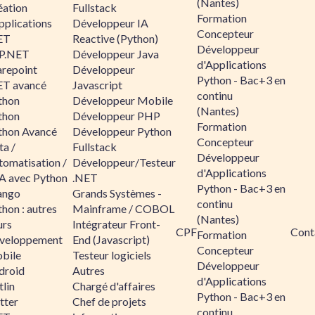
(Nantes)
éation
Fullstack
Formation
pplications
Développeur IA
Concepteur
ET
Reactive (Python)
Développeur
P.NET
Développeur Java
d'Applications
arepoint
Développeur
Python - Bac+3 en
ET avancé
Javascript
continu
thon
Développeur Mobile
(Nantes)
thon
Développeur PHP
Formation
thon Avancé
Développeur Python
Concepteur
ta /
Fullstack
Développeur
tomatisation /
Développeur/Testeur
d'Applications
A avec Python
.NET
Python - Bac+3 en
ango
Grands Systèmes -
continu
hon : autres
Mainframe / COBOL
(Nantes)
urs
Intégrateur Front-
CPF
Cont
Formation
veloppement
End (Javascript)
Concepteur
bile
Testeur logiciels
Développeur
droid
Autres
d'Applications
lin
Chargé d'affaires
Python - Bac+3 en
tter
Chef de projets
continu