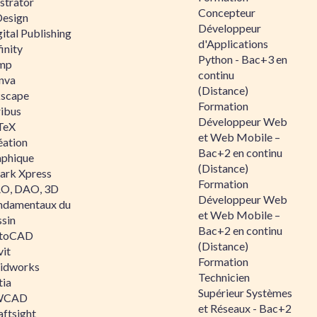
ustrator
Concepteur
Design
Développeur
ital Publishing
d'Applications
inity
Python - Bac+3 en
mp
continu
nva
(Distance)
kscape
Formation
ribus
Développeur Web
TeX
et Web Mobile –
éation
Bac+2 en continu
aphique
(Distance)
ark Xpress
Formation
O, DAO, 3D
Développeur Web
ndamentaux du
et Web Mobile –
ssin
Bac+2 en continu
toCAD
(Distance)
vit
Formation
lidworks
Technicien
tia
Supérieur Systèmes
WCAD
et Réseaux - Bac+2
aftsight