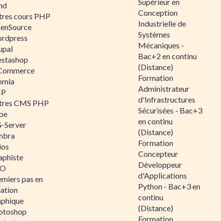
Supérieur en
nd
Conception
tres cours PHP
Industrielle de
enSource
Systèmes
rdpress
Mécaniques -
upal
Bac+2 en continu
estashop
(Distance)
Commerce
Formation
omla
Administrateur
IP
d'Infrastructures
tres CMS PHP
Sécurisées - Bac+3
pe
en continu
-Server
(Distance)
mbra
Formation
ios
Concepteur
aphiste
Développeur
AO
d'Applications
emiers pas en
Python - Bac+3 en
éation
continu
aphique
(Distance)
otoshop
Formation