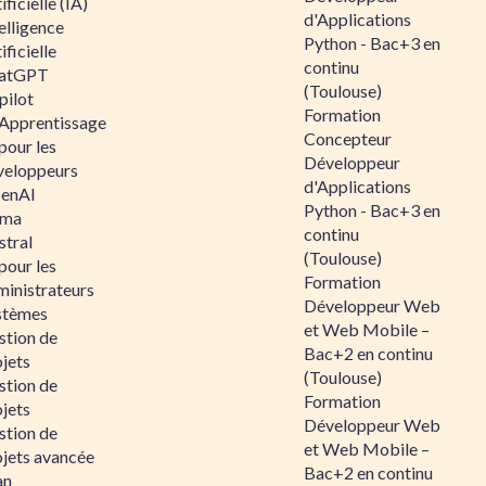
ificielle (IA)
d'Applications
elligence
Python - Bac+3 en
ificielle
continu
atGPT
(Toulouse)
pilot
Formation
 Apprentissage
Concepteur
pour les
Développeur
veloppeurs
d'Applications
enAI
Python - Bac+3 en
ama
continu
stral
(Toulouse)
pour les
Formation
ministrateurs
Développeur Web
stèmes
et Web Mobile –
stion de
Bac+2 en continu
jets
(Toulouse)
stion de
Formation
jets
Développeur Web
stion de
et Web Mobile –
ojets avancée
Bac+2 en continu
an