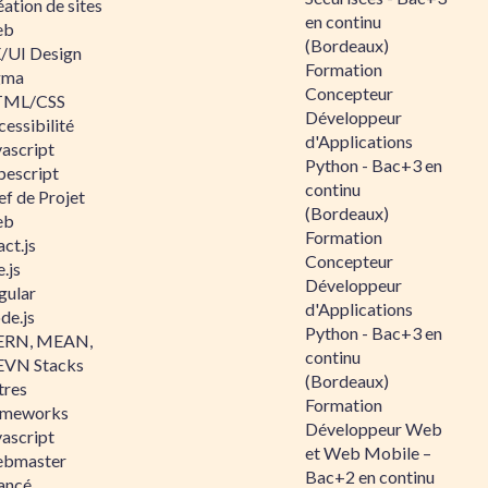
ation de sites
en continu
eb
(Bordeaux)
/UI Design
Formation
gma
Concepteur
ML/CSS
Développeur
essibilité
d'Applications
vascript
Python - Bac+3 en
pescript
continu
ef de Projet
(Bordeaux)
eb
Formation
ct.js
Concepteur
.js
Développeur
gular
d'Applications
de.js
Python - Bac+3 en
RN, MEAN,
continu
VN Stacks
(Bordeaux)
tres
Formation
ameworks
Développeur Web
vascript
et Web Mobile –
bmaster
Bac+2 en continu
ancé