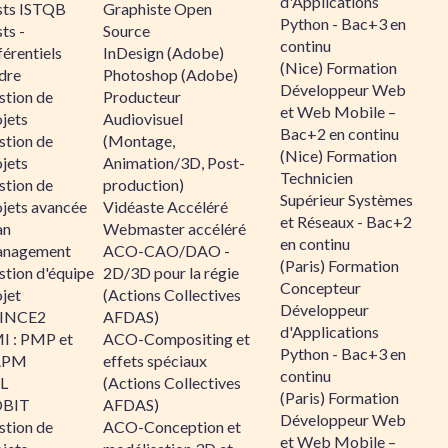
d'Applications
sts ISTQB
Graphiste Open
Python - Bac+3 en
ts -
Source
continu
érentiels
InDesign (Adobe)
(Nice) Formation
dre
Photoshop (Adobe)
Développeur Web
stion de
Producteur
et Web Mobile –
jets
Audiovisuel
Bac+2 en continu
stion de
(Montage,
(Nice) Formation
jets
Animation/3D, Post-
Technicien
stion de
production)
Supérieur Systèmes
ojets avancée
Vidéaste Accéléré
et Réseaux - Bac+2
an
Webmaster accéléré
en continu
nagement
ACO-CAO/DAO -
(Paris) Formation
stion d'équipe
2D/3D pour la régie
Concepteur
jet
(Actions Collectives
Développeur
INCE2
AFDAS)
d'Applications
I : PMP et
ACO-Compositing et
Python - Bac+3 en
APM
effets spéciaux
continu
IL
(Actions Collectives
(Paris) Formation
BIT
AFDAS)
Développeur Web
stion de
ACO-Conception et
et Web Mobile –