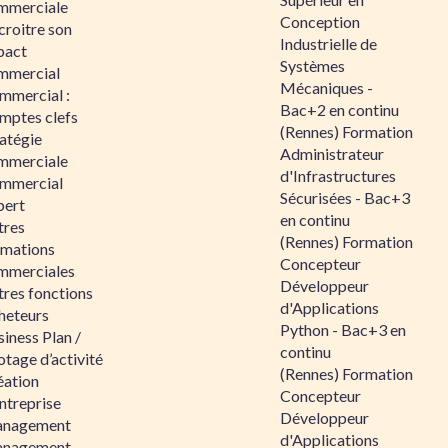
mmerciale
Conception
croitre son
Industrielle de
pact
Systèmes
mmercial
Mécaniques -
mmercial :
Bac+2 en continu
mptes clefs
(Rennes) Formation
atégie
Administrateur
mmerciale
d'Infrastructures
mmercial
Sécurisées - Bac+3
pert
en continu
tres
(Rennes) Formation
rmations
Concepteur
mmerciales
Développeur
tres fonctions
d'Applications
heteurs
Python - Bac+3 en
iness Plan /
continu
otage d’activité
(Rennes) Formation
éation
Concepteur
ntreprise
Développeur
nagement
d'Applications
nagement