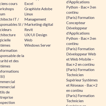
d'Applications
ciens cours
Excel
Python - Bac+3 en
rkshops
Graphiste Adobe
continu
rum
Linux
(Paris) Formation
hitecte IT /
Management
Concepteur
sponsables SI /
Marketing digital
Développeur
cideurs
Revit
d'Applications
chitecture
UX/UI Design
Python - Bac+3 en
icielle
Web
continu
stèmes
Windows Server
(Paris) Formation
information
Développeur Web
sponsable de la
et Web Mobile –
urité et des
Bac+2 en continu
stèmes
(Paris) Formation
informations
Technicien
SI)
Supérieur Systèmes
mmercial
et Réseaux - Bac+2
mmercial
en continu
ils de
(Paris) Formation
ntreprise
Technicien
ospection
Supérieur en