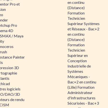
en continu
entor Pro et
(Distance)
sion
Formation
eo
Technicien
ender
Supérieur Systèmes
etchup Pro
et Réseaux - Bac+2
nema 4D
en continu
SMAX / Maya
(Distance)
ity
Formation
inoceros
Technicien
rush
Supérieur en
bstance Painter
Conception
is
Industrielle de
pression 3D
Systèmes
rtographie
Mécaniques -
lantis
Bac+2 en continu
chicad
(Lille) Formation
res logiciels
Administrateur
O/DAO/3D
d'Infrastructures
teurs de rendu
Sécurisées - Bac+3
CISM