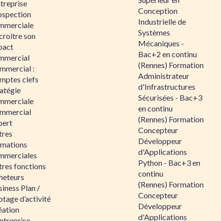
ntreprise
Conception
ospection
Industrielle de
mmerciale
Systèmes
croitre son
Mécaniques -
pact
Bac+2 en continu
mmercial
(Rennes) Formation
mmercial :
Administrateur
mptes clefs
d'Infrastructures
atégie
Sécurisées - Bac+3
mmerciale
en continu
mmercial
(Rennes) Formation
pert
Concepteur
tres
Développeur
rmations
d'Applications
mmerciales
Python - Bac+3 en
tres fonctions
continu
heteurs
(Rennes) Formation
iness Plan /
Concepteur
otage d’activité
Développeur
éation
d'Applications
ntreprise