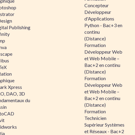
aphique
Concepteur
otoshop
Développeur
ustrator
d'Applications
Design
Python - Bac+3 en
ital Publishing
continu
inity
(Distance)
mp
Formation
nva
Développeur Web
kscape
et Web Mobile –
ribus
Bac+2 en continu
TeX
(Distance)
éation
Formation
aphique
Développeur Web
ark Xpress
et Web Mobile –
O, DAO, 3D
Bac+2 en continu
ndamentaux du
(Distance)
ssin
Formation
toCAD
Technicien
vit
Supérieur Systèmes
lidworks
et Réseaux - Bac+2
tia