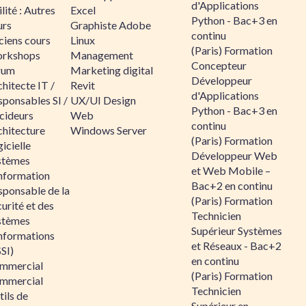
d'Applications
lité : Autres
Excel
Python - Bac+3 en
urs
Graphiste Adobe
continu
ciens cours
Linux
(Paris) Formation
rkshops
Management
Concepteur
rum
Marketing digital
Développeur
hitecte IT /
Revit
d'Applications
sponsables SI /
UX/UI Design
Python - Bac+3 en
cideurs
Web
continu
chitecture
Windows Server
(Paris) Formation
icielle
Développeur Web
stèmes
et Web Mobile –
information
Bac+2 en continu
sponsable de la
(Paris) Formation
urité et des
Technicien
stèmes
Supérieur Systèmes
informations
et Réseaux - Bac+2
SI)
en continu
mmercial
(Paris) Formation
mmercial
Technicien
ils de
Supérieur en