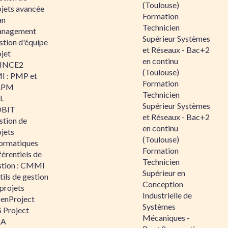
(Toulouse)
ojets avancée
Formation
an
Technicien
nagement
Supérieur Systèmes
stion d'équipe
et Réseaux - Bac+2
jet
en continu
INCE2
(Toulouse)
I : PMP et
Formation
APM
Technicien
IL
Supérieur Systèmes
BIT
et Réseaux - Bac+2
stion de
en continu
jets
(Toulouse)
formatiques
Formation
érentiels de
Technicien
stion : CMMI
Supérieur en
ils de gestion
Conception
projets
Industrielle de
enProject
Systèmes
 Project
Mécaniques -
RA