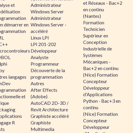
et Réseaux - Bac+2
alyse et
Administrateur
en continu
délisation
Windows Server
(Nantes)
ogrammation
Administrateur
Formation
en démarrer en
Windows Server -
Technicien
ogrammation
accéléré
Supérieur en
ML
Linux LPI
Conception
C++
LPI 201-202
Industrielle de
crocontroleurs
Développeur
Systèmes
OBOL
Analyste
Mécaniques -
lphi
Programmeur
Bac+2 en continu
by
Découverte de la
(Nice) Formation
tres langages
programmation
Concepteur
nDev
Autres
Développeur
ogrammation
After Effects
d'Applications
ctionnelle et
(Adobe)
Python - Bac+3 en
gique
AutoCAD 2D-3D /
continu
ckaging
Revit Architecture
(Nice) Formation
pplications
Graphiste accéléré
Concepteur
ngage R
Graphiste
Développeur
sts
Multimedia