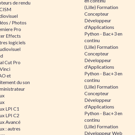
en continu
teurs de rendu
(Lille) Formation
CISM
Concepteur
diovisuel
Développeur
déos / Photos
d'Applications
emiere Pro
Python - Bac+3 en
er Effects
continu
res logiciels
(Lille) Formation
udiovisuel
Concepteur
id
Développeur
al Cut Pro
d'Applications
Vinci
Python - Bac+3 en
O et
continu
aitement du son
(Lille) Formation
ministrateur
Concepteur
nux
Développeur
nux
d'Applications
nux LPI C1
Python - Bac+3 en
nux LPI C2
continu
nux Avancé
(Lille) Formation
ux : autres
Développeur Web