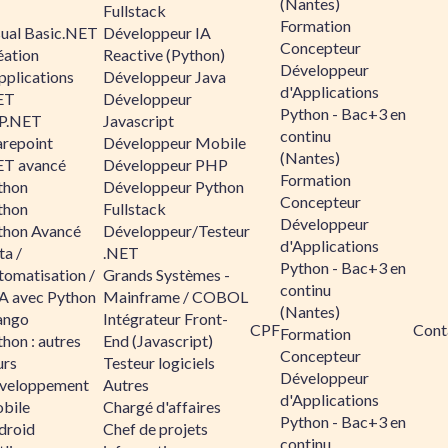
(Nantes)
Fullstack
Formation
sual Basic.NET
Développeur IA
Concepteur
éation
Reactive (Python)
Développeur
pplications
Développeur Java
d'Applications
ET
Développeur
Python - Bac+3 en
P.NET
Javascript
continu
arepoint
Développeur Mobile
(Nantes)
ET avancé
Développeur PHP
Formation
thon
Développeur Python
Concepteur
thon
Fullstack
Développeur
thon Avancé
Développeur/Testeur
d'Applications
ta /
.NET
Python - Bac+3 en
tomatisation /
Grands Systèmes -
continu
A avec Python
Mainframe / COBOL
(Nantes)
ango
Intégrateur Front-
CPF
Cont
Formation
hon : autres
End (Javascript)
Concepteur
urs
Testeur logiciels
Développeur
veloppement
Autres
d'Applications
bile
Chargé d'affaires
Python - Bac+3 en
droid
Chef de projets
continu