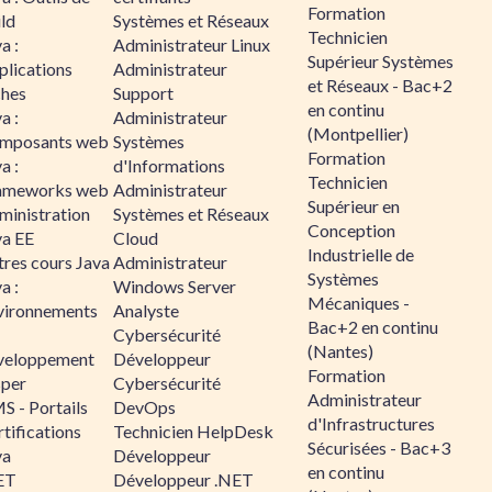
Formation
ld
Systèmes et Réseaux
Technicien
a :
Administrateur Linux
Supérieur Systèmes
plications
Administrateur
et Réseaux - Bac+2
ches
Support
en continu
a :
Administrateur
(Montpellier)
mposants web
Systèmes
Formation
a :
d'Informations
Technicien
ameworks web
Administrateur
Supérieur en
ministration
Systèmes et Réseaux
Conception
va EE
Cloud
Industrielle de
tres cours Java
Administrateur
Systèmes
a :
Windows Server
Mécaniques -
vironnements
Analyste
Bac+2 en continu
Cybersécurité
(Nantes)
veloppement
Développeur
Formation
sper
Cybersécurité
Administrateur
S - Portails
DevOps
d'Infrastructures
tifications
Technicien HelpDesk
Sécurisées - Bac+3
va
Développeur
en continu
ET
Développeur .NET