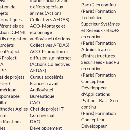
BIT
modélisation 3D et
Bac+2 en continu
stion de
d’effets spéciaux
(Paris) Formation
jets
animés (Actions
Technicien
formatiques
Collectives AFDAS)
Supérieur Systèmes
érentiels de
ACO-Montage et
et Réseaux - Bac+2
stion : CMMI
étalonnage
en continu
ils de gestion
audiovisuel (Actions
(Paris) Formation
projets
Collectives AFDAS)
Administrateur
enProject
ACO-Promotion et
d'Infrastructures
 Project
diffusion sur internet
Sécurisées - Bac+3
RA
(Actions Collectives
en continu
GPD
AFDAS)
(Paris) Formation
f de projets
Cursus accélérés
Concepteur
tier)
France Travail
Développeur
mérique
Audiovisuel
d'Applications
sponsable
Bureautique
Python - Bac+3 en
lité
CAO
continu
thodes Agiles
Chef de projet IT
(Paris) Formation
rum
Commercial
Concepteur
tifications
DAO
Développeur
les
Développement