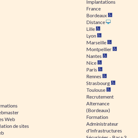
Implantations
France
Bordeaux
Distance
Lille
Lyon
Marseille
Montpellier
Nantes
Nice
Paris
Rennes
Strasbourg
Toulouse
Recrutement
Alternance
rmations
(Bordeaux)
bmaster
Formation
tes Web
Administrateur
ation de sites
d'Infrastructures
eb
Sécurisées - Bac+3