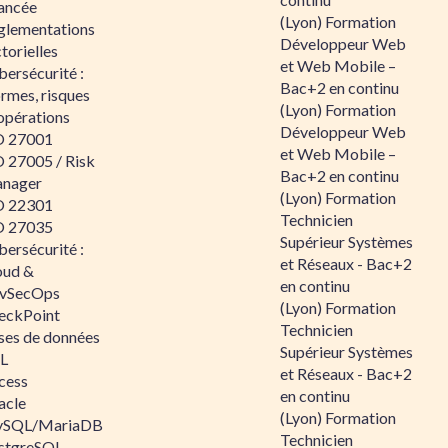
ancée
(Lyon) Formation
glementations
Développeur Web
torielles
et Web Mobile –
ersécurité :
Bac+2 en continu
rmes, risques
(Lyon) Formation
opérations
Développeur Web
O 27001
et Web Mobile –
O 27005 / Risk
Bac+2 en continu
nager
(Lyon) Formation
O 22301
Technicien
O 27035
Supérieur Systèmes
ersécurité :
et Réseaux - Bac+2
oud &
en continu
vSecOps
(Lyon) Formation
eckPoint
Technicien
ses de données
Supérieur Systèmes
L
et Réseaux - Bac+2
cess
en continu
acle
(Lyon) Formation
SQL/MariaDB
Technicien
stgreSQL