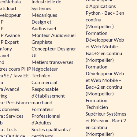
enNebula
Industrielle de
d'Applications
xtcloud
Systèmes
Python - Bac+3 en
veloppeur
Mécaniques
continu
HP
Design et
(Montpellier)
HP
Audiovisuel
Formation
P Avancé
Monteur Audiovisuel
Développeur Web
P Expert
Graphiste
et Web Mobile –
mfony
Concepteur Designer
Bac+2 en continu
ravel
UI
(Montpellier)
nd
Métiers transverses
Formation
tres cours PHP
Négociateur
Développeur Web
a SE / Java EE
Technico-
et Web Mobile –
va
Commercial
Bac+2 en continu
va Avancé
Responsable
(Montpellier)
ring
d'établissement
Formation
a : Persistance
marchand
Technicien
s données
Formateur
Supérieur Systèmes
a : Services
Professionnel
et Réseaux - Bac+2
b
d'Adultes
en continu
a : Tests
Socles qualifiants /
(Montpellier)
a : Outils de
certifiants