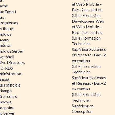
urs
et Web Mobile –
ache
Bac+2 en continu
nux Expert
(Lille) Formation
ux :
Développeur Web
tributions
et Web Mobile –
écifiques
Bac+2 en continu
ndows
(Lille) Formation
seaux
Technicien
ndows
Supérieur Systèmes
ndows Server
et Réseaux - Bac+2
wershell
en continu
ive Directory,
(Lille) Formation
O, RDS
Technicien
ministration
Supérieur Systèmes
ancée
et Réseaux - Bac+2
rs officiels
en continu
change
(Lille) Formation
tres cours
Technicien
ndows
Supérieur en
arepoint
Conception
nc Server