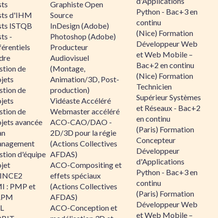
d'Applications
sts
Graphiste Open
Python - Bac+3 en
sts d'IHM
Source
continu
sts ISTQB
InDesign (Adobe)
(Nice) Formation
ts -
Photoshop (Adobe)
Développeur Web
érentiels
Producteur
et Web Mobile –
dre
Audiovisuel
Bac+2 en continu
stion de
(Montage,
(Nice) Formation
jets
Animation/3D, Post-
Technicien
stion de
production)
Supérieur Systèmes
jets
Vidéaste Accéléré
et Réseaux - Bac+2
stion de
Webmaster accéléré
en continu
ojets avancée
ACO-CAO/DAO -
(Paris) Formation
an
2D/3D pour la régie
Concepteur
nagement
(Actions Collectives
Développeur
stion d'équipe
AFDAS)
d'Applications
jet
ACO-Compositing et
Python - Bac+3 en
INCE2
effets spéciaux
continu
I : PMP et
(Actions Collectives
(Paris) Formation
APM
AFDAS)
Développeur Web
IL
ACO-Conception et
et Web Mobile –