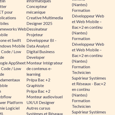
lin
informatiques
(Nantes)
tter
Concepteur
Formation
ET pour
mécanique
Développeur Web
lications
Creative Multimedia
et Web Mobile –
biles
Designer 2025
Bac+2 en continu
ameworks Web
Dessinateur
(Nantes)
bile
Projeteur
Formation
one et Swift
Développeur BI -
Développeur Web
ndows Mobile
Data Analyst
et Web Mobile –
 Code / Low
Digital Business
Bac+2 en continu
de
Developer
(Nantes)
ogle AppSheet
Monteur Intégrateur
Formation
 Code / Low
de contenus e-
Technicien
de
learning
Supérieur Systèmes
ndamentaux
Prépa Bac +2
et Réseaux - Bac+2
bble
Graphiste
en continu
n
Prépa Bac +2
(Nantes)
bflow
Monteur audiovisuel
Formation
wer Platform
UX/UI Designer
Technicien
ie Logiciel
Autres cursus
Supérieur Systèmes
ML
Systèmes et Réseaux