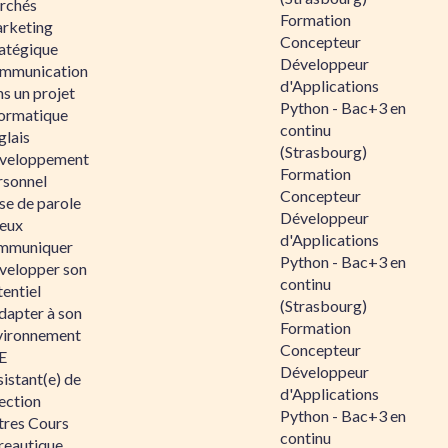
rchés
Formation
rketing
Concepteur
ratégique
Développeur
mmunication
d'Applications
s un projet
Python - Bac+3 en
formatique
continu
glais
(Strasbourg)
veloppement
Formation
rsonnel
Concepteur
se de parole
Développeur
eux
d'Applications
mmuniquer
Python - Bac+3 en
velopper son
continu
entiel
(Strasbourg)
dapter à son
Formation
vironnement
Concepteur
E
Développeur
istant(e) de
d'Applications
ection
Python - Bac+3 en
tres Cours
continu
reautique