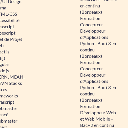
/UI Design
en continu
gma
(Bordeaux)
ML/CSS
Formation
essibilité
Concepteur
vascript
Développeur
pescript
d'Applications
ef de Projet
Python - Bac+3 en
eb
continu
ct.js
(Bordeaux)
.js
Formation
gular
Concepteur
de.js
Développeur
RN, MEAN,
d'Applications
VN Stacks
Python - Bac+3 en
tres
continu
ameworks
(Bordeaux)
vascript
Formation
bmaster
Développeur Web
ancé
et Web Mobile –
bmaster
Bac+2 en continu
pert