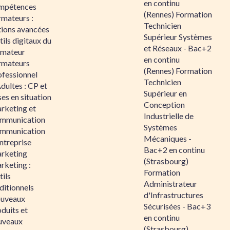
en continu
mpétences
(Rennes) Formation
rmateurs :
Technicien
tions avancées
Supérieur Systèmes
ils digitaux du
et Réseaux - Bac+2
rmateur
en continu
rmateurs
(Rennes) Formation
ofessionnel
Technicien
dultes : CP et
Supérieur en
es en situation
Conception
rketing et
Industrielle de
mmunication
Systèmes
mmunication
Mécaniques -
ntreprise
Bac+2 en continu
rketing
(Strasbourg)
rketing :
Formation
ils
Administrateur
ditionnels
d'Infrastructures
uveaux
Sécurisées - Bac+3
duits et
en continu
uveaux
(Strasbourg)