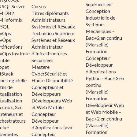
Supérieur en
 SQL Server
Cursus
Conception
M DB2
Titres diplômants
Industrielle de
M Informix
Administrateurs
Systèmes
SQL
Systèmes et Réseaux
Mécaniques -
vOps
Technicien Supérieur
Bac+2 en continu
vOps
Systèmes et Réseaux
(Marseille)
tifications
Administrateur
Formation
vOps Institute
d'Infrastructures
Concepteur
sible
Sécurisées
Développeur
ppet
Mastere
d'Applications
ltStack
CyberSécurité et
Python - Bac+3 en
ne Logicielle
Haute Disponibilité
continu
ils de
Concepteurs et
(Marseille)
tualisation
Développeurs
Formation
tualisation
Développeurs Web
Développeur Web
oxmox, Xen
et Web Mobile
et Web Mobile –
nteneurs et
Concepteur
Bac+2 en continu
chestrateurs
Développeur
(Marseille)
cker
d'Applications Java
Formation
bernetes
Concepteur