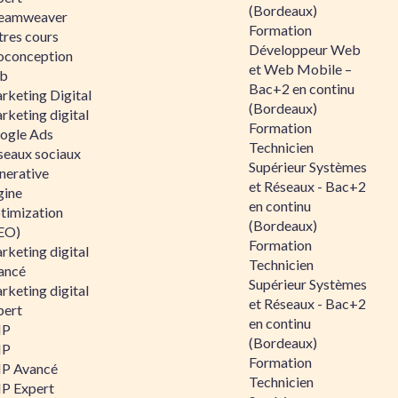
(Bordeaux)
eamweaver
Formation
tres cours
Développeur Web
oconception
et Web Mobile –
b
Bac+2 en continu
rketing Digital
(Bordeaux)
rketing digital
Formation
ogle Ads
Technicien
seaux sociaux
Supérieur Systèmes
nerative
et Réseaux - Bac+2
gine
en continu
timization
(Bordeaux)
EO)
Formation
rketing digital
Technicien
ancé
Supérieur Systèmes
rketing digital
et Réseaux - Bac+2
pert
en continu
HP
(Bordeaux)
HP
Formation
P Avancé
Technicien
P Expert