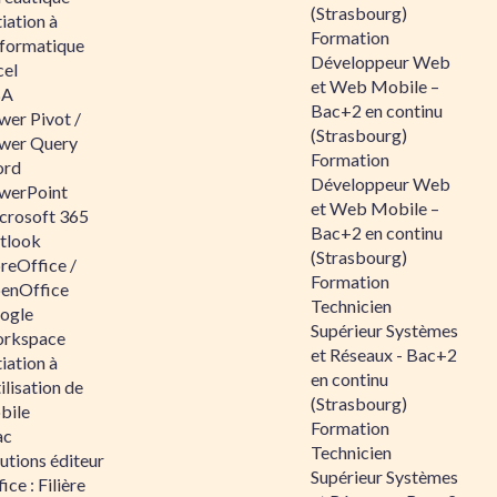
(Strasbourg)
tiation à
Formation
nformatique
Développeur Web
cel
et Web Mobile –
BA
Bac+2 en continu
wer Pivot /
(Strasbourg)
wer Query
Formation
rd
Développeur Web
werPoint
et Web Mobile –
crosoft 365
Bac+2 en continu
tlook
(Strasbourg)
reOffice /
Formation
enOffice
Technicien
ogle
Supérieur Systèmes
rkspace
et Réseaux - Bac+2
tiation à
en continu
tilisation de
(Strasbourg)
bile
Formation
ac
Technicien
utions éditeur
Supérieur Systèmes
ice : Filière