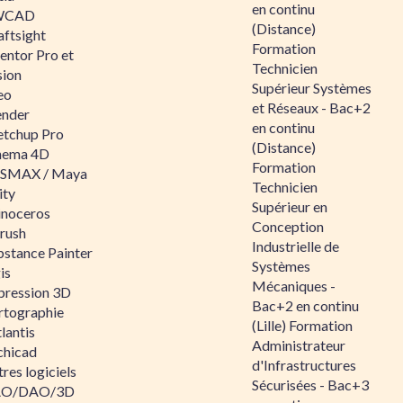
en continu
WCAD
(Distance)
aftsight
Formation
entor Pro et
Technicien
sion
Supérieur Systèmes
eo
et Réseaux - Bac+2
ender
en continu
etchup Pro
(Distance)
nema 4D
Formation
SMAX / Maya
Technicien
ity
Supérieur en
inoceros
Conception
rush
Industrielle de
bstance Painter
Systèmes
is
Mécaniques -
pression 3D
Bac+2 en continu
rtographie
(Lille) Formation
lantis
Administrateur
chicad
d'Infrastructures
res logiciels
Sécurisées - Bac+3
O/DAO/3D