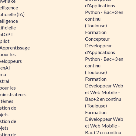
owflake
d'Applications
elligence
Python - Bac+3 en
ificielle (IA)
continu
elligence
(Toulouse)
ificielle
Formation
atGPT
Concepteur
pilot
Développeur
 Apprentissage
d'Applications
pour les
Python - Bac+3 en
veloppeurs
continu
enAI
(Toulouse)
ama
Formation
stral
Développeur Web
pour les
et Web Mobile –
ministrateurs
Bac+2 en continu
stèmes
(Toulouse)
stion de
Formation
jets
Développeur Web
stion de
et Web Mobile –
jets
Bac+2 en continu
stion de