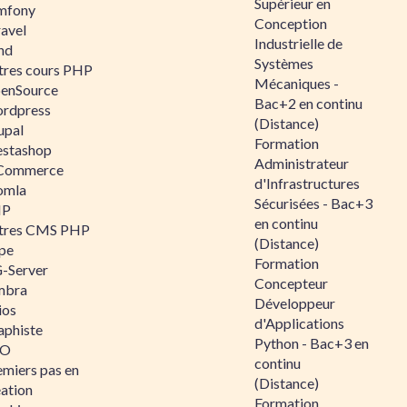
Supérieur en
mfony
Conception
ravel
Industrielle de
nd
Systèmes
tres cours PHP
Mécaniques -
enSource
Bac+2 en continu
rdpress
(Distance)
upal
Formation
estashop
Administrateur
Commerce
d'Infrastructures
omla
Sécurisées - Bac+3
IP
en continu
tres CMS PHP
(Distance)
pe
Formation
-Server
Concepteur
mbra
Développeur
ios
d'Applications
aphiste
Python - Bac+3 en
AO
continu
emiers pas en
(Distance)
éation
Formation