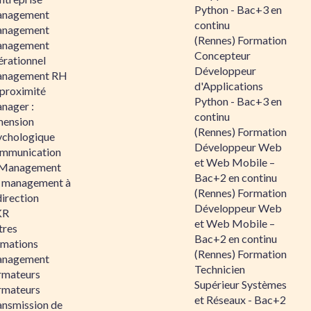
Python - Bac+3 en
nagement
continu
nagement
(Rennes) Formation
nagement
Concepteur
érationnel
Développeur
nagement RH
d'Applications
 proximité
Python - Bac+3 en
nager :
continu
mension
(Rennes) Formation
ychologique
Développeur Web
mmunication
et Web Mobile –
 Management
Bac+2 en continu
 management à
(Rennes) Formation
direction
Développeur Web
KR
et Web Mobile –
tres
Bac+2 en continu
rmations
(Rennes) Formation
nagement
Technicien
rmateurs
Supérieur Systèmes
rmateurs
et Réseaux - Bac+2
ansmission de