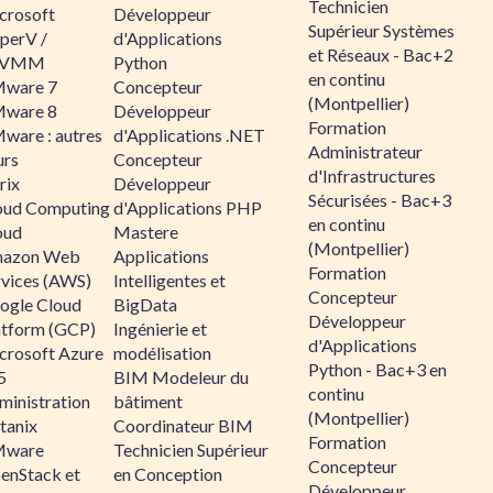
Technicien
crosoft
Développeur
Supérieur Systèmes
perV /
d'Applications
et Réseaux - Bac+2
CVMM
Python
en continu
ware 7
Concepteur
(Montpellier)
ware 8
Développeur
Formation
ware : autres
d'Applications .NET
Administrateur
urs
Concepteur
d'Infrastructures
rix
Développeur
Sécurisées - Bac+3
oud Computing
d'Applications PHP
en continu
oud
Mastere
(Montpellier)
azon Web
Applications
Formation
rvices (AWS)
Intelligentes et
Concepteur
ogle Cloud
BigData
Développeur
atform (GCP)
Ingénierie et
d'Applications
crosoft Azure
modélisation
Python - Bac+3 en
5
BIM Modeleur du
continu
ministration
bâtiment
(Montpellier)
tanix
Coordinateur BIM
Formation
ware
Technicien Supérieur
Concepteur
enStack et
en Conception
Développeur