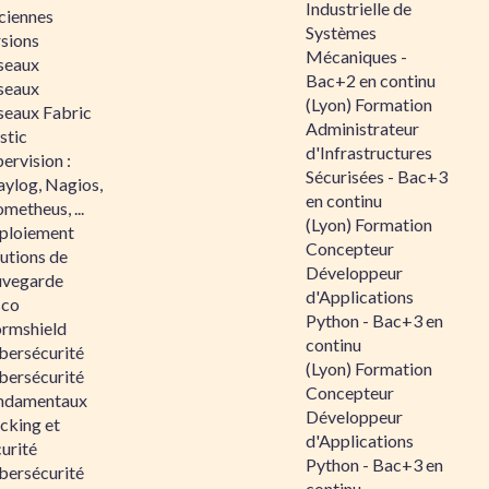
Industrielle de
ciennes
Systèmes
rsions
Mécaniques -
seaux
Bac+2 en continu
seaux
(Lyon) Formation
seaux Fabric
Administrateur
stic
d'Infrastructures
ervision :
Sécurisées - Bac+3
aylog, Nagios,
en continu
metheus, ...
(Lyon) Formation
ploiement
Concepteur
utions de
Développeur
uvegarde
d'Applications
sco
Python - Bac+3 en
ormshield
continu
bersécurité
(Lyon) Formation
bersécurité
Concepteur
ndamentaux
Développeur
cking et
d'Applications
urité
Python - Bac+3 en
bersécurité
continu