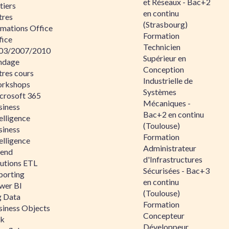
et Réseaux - Bac+2
tiers
en continu
tres
(Strasbourg)
rmations Office
Formation
fice
Technicien
03/2007/2010
Supérieur en
ndage
Conception
tres cours
Industrielle de
rkshops
Systèmes
crosoft 365
Mécaniques -
siness
Bac+2 en continu
elligence
(Toulouse)
siness
Formation
elligence
Administrateur
lend
d'Infrastructures
lutions ETL
Sécurisées - Bac+3
porting
en continu
wer BI
(Toulouse)
g Data
Formation
siness Objects
Concepteur
ik
Développeur