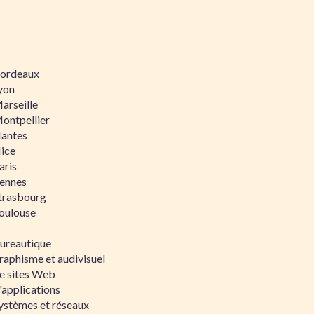
 Bordeaux
Lyon
Marseille
Montpellier
Nantes
Nice
aris
Rennes
Strasbourg
Toulouse
bureautique
raphisme et audivisuel
e sites Web
'applications
ystèmes et réseaux