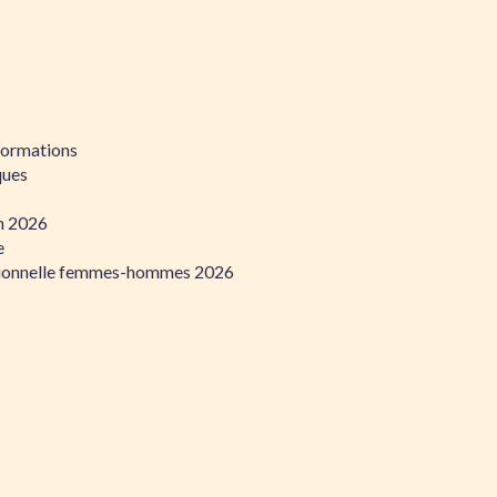
formations
ques
on 2026
e
ssionnelle femmes-hommes 2026