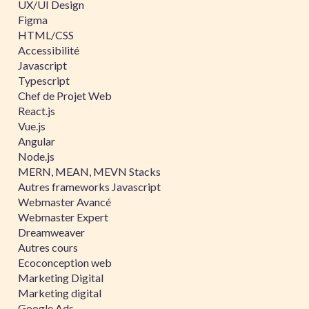
UX/UI Design
Figma
HTML/CSS
Accessibilité
Javascript
Typescript
Chef de Projet Web
React.js
Vue.js
Angular
Node.js
MERN, MEAN, MEVN Stacks
Autres frameworks Javascript
Webmaster Avancé
Webmaster Expert
Dreamweaver
Autres cours
Ecoconception web
Marketing Digital
Marketing digital
Google Ads