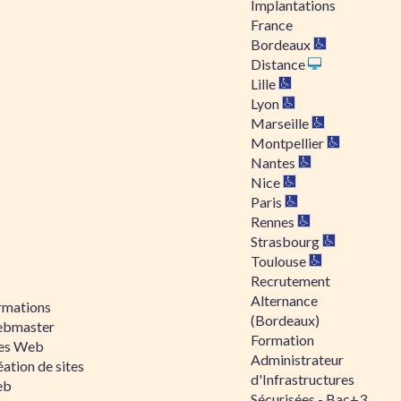
Implantations
France
Bordeaux
Distance
Lille
Lyon
Marseille
Montpellier
Nantes
Nice
Paris
Rennes
Strasbourg
Toulouse
Recrutement
Alternance
rmations
(Bordeaux)
bmaster
Formation
tes Web
Administrateur
ation de sites
d'Infrastructures
eb
Sécurisées - Bac+3