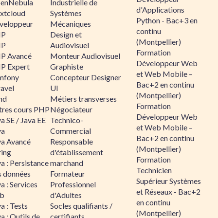
enNebula
Industrielle de
d'Applications
xtcloud
Systèmes
Python - Bac+3 en
veloppeur
Mécaniques
continu
HP
Design et
(Montpellier)
HP
Audiovisuel
Formation
P Avancé
Monteur Audiovisuel
Développeur Web
P Expert
Graphiste
et Web Mobile –
mfony
Concepteur Designer
Bac+2 en continu
ravel
UI
(Montpellier)
nd
Métiers transverses
Formation
tres cours PHP
Négociateur
Développeur Web
a SE / Java EE
Technico-
et Web Mobile –
va
Commercial
Bac+2 en continu
va Avancé
Responsable
(Montpellier)
ring
d'établissement
Formation
a : Persistance
marchand
Technicien
s données
Formateur
Supérieur Systèmes
a : Services
Professionnel
et Réseaux - Bac+2
b
d'Adultes
en continu
a : Tests
Socles qualifiants /
(Montpellier)
a : Outils de
certifiants