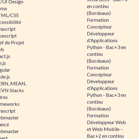
/UI Design
en continu
gma
(Bordeaux)
ML/CSS
Formation
essibilité
Concepteur
vascript
Développeur
pescript
d'Applications
ef de Projet
Python - Bac+3 en
eb
continu
ct.js
(Bordeaux)
.js
Formation
gular
Concepteur
de.js
Développeur
RN, MEAN,
d'Applications
VN Stacks
Python - Bac+3 en
tres
continu
ameworks
(Bordeaux)
vascript
Formation
bmaster
Développeur Web
ancé
et Web Mobile –
bmaster
Bac+2 en continu
pert