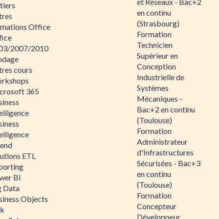
et Réseaux - Bac+2
tiers
en continu
tres
(Strasbourg)
rmations Office
Formation
fice
Technicien
03/2007/2010
Supérieur en
ndage
Conception
tres cours
Industrielle de
rkshops
Systèmes
crosoft 365
Mécaniques -
siness
Bac+2 en continu
elligence
(Toulouse)
siness
Formation
elligence
Administrateur
lend
d'Infrastructures
lutions ETL
Sécurisées - Bac+3
porting
en continu
wer BI
(Toulouse)
g Data
Formation
siness Objects
Concepteur
ik
Développeur