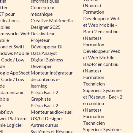
lin
informatiques
(Nantes)
tter
Concepteur
Formation
ET pour
mécanique
Développeur Web
lications
Creative Multimedia
et Web Mobile –
biles
Designer 2025
Bac+2 en continu
ameworks Web
Dessinateur
(Nantes)
bile
Projeteur
Formation
one et Swift
Développeur BI -
Développeur Web
ndows Mobile
Data Analyst
et Web Mobile –
 Code / Low
Digital Business
Bac+2 en continu
de
Developer
(Nantes)
ogle AppSheet
Monteur Intégrateur
Formation
 Code / Low
de contenus e-
Technicien
de
learning
Supérieur Systèmes
ndamentaux
Prépa Bac +2
et Réseaux - Bac+2
bble
Graphiste
en continu
n
Prépa Bac +2
(Nantes)
bflow
Monteur audiovisuel
Formation
wer Platform
UX/UI Designer
Technicien
ie Logiciel
Autres cursus
Supérieur Systèmes
ML
Systèmes et Réseaux