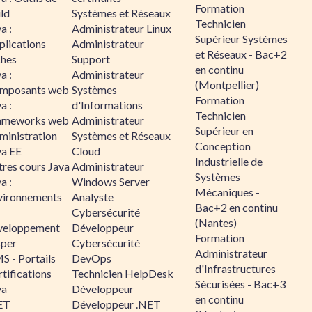
Formation
ld
Systèmes et Réseaux
Technicien
a :
Administrateur Linux
Supérieur Systèmes
plications
Administrateur
et Réseaux - Bac+2
ches
Support
en continu
a :
Administrateur
(Montpellier)
mposants web
Systèmes
Formation
a :
d'Informations
Technicien
ameworks web
Administrateur
Supérieur en
ministration
Systèmes et Réseaux
Conception
va EE
Cloud
Industrielle de
tres cours Java
Administrateur
Systèmes
a :
Windows Server
Mécaniques -
vironnements
Analyste
Bac+2 en continu
Cybersécurité
(Nantes)
veloppement
Développeur
Formation
sper
Cybersécurité
Administrateur
S - Portails
DevOps
d'Infrastructures
tifications
Technicien HelpDesk
Sécurisées - Bac+3
va
Développeur
en continu
ET
Développeur .NET