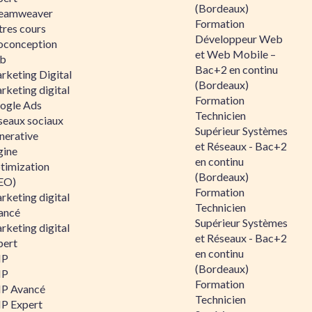
(Bordeaux)
eamweaver
Formation
tres cours
Développeur Web
oconception
et Web Mobile –
b
Bac+2 en continu
rketing Digital
(Bordeaux)
rketing digital
Formation
ogle Ads
Technicien
seaux sociaux
Supérieur Systèmes
nerative
et Réseaux - Bac+2
gine
en continu
timization
(Bordeaux)
EO)
Formation
rketing digital
Technicien
ancé
Supérieur Systèmes
rketing digital
et Réseaux - Bac+2
pert
en continu
HP
(Bordeaux)
HP
Formation
P Avancé
Technicien
P Expert