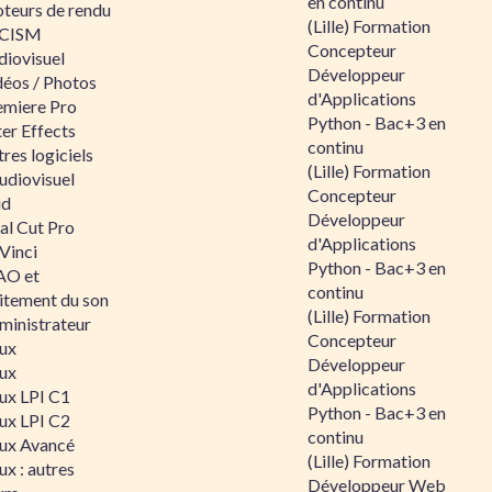
en continu
teurs de rendu
(Lille) Formation
CISM
Concepteur
diovisuel
Développeur
déos / Photos
d'Applications
emiere Pro
Python - Bac+3 en
er Effects
continu
res logiciels
(Lille) Formation
udiovisuel
Concepteur
id
Développeur
al Cut Pro
d'Applications
Vinci
Python - Bac+3 en
O et
continu
aitement du son
(Lille) Formation
ministrateur
Concepteur
nux
Développeur
nux
d'Applications
nux LPI C1
Python - Bac+3 en
nux LPI C2
continu
nux Avancé
(Lille) Formation
ux : autres
Développeur Web