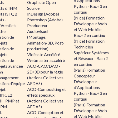
d'Applications
sts
Graphiste Open
Python - Bac+3 en
sts d'IHM
Source
continu
sts ISTQB
InDesign (Adobe)
(Nice) Formation
ts -
Photoshop (Adobe)
Développeur Web
érentiels
Producteur
et Web Mobile –
dre
Audiovisuel
Bac+2 en continu
stion de
(Montage,
(Nice) Formation
jets
Animation/3D, Post-
Technicien
stion de
production)
Supérieur Systèmes
jets
Vidéaste Accéléré
et Réseaux - Bac+2
stion de
Webmaster accéléré
en continu
ojets avancée
ACO-CAO/DAO -
(Paris) Formation
an
2D/3D pour la régie
Concepteur
nagement
(Actions Collectives
Développeur
stion d'équipe
AFDAS)
d'Applications
jet
ACO-Compositing et
Python - Bac+3 en
INCE2
effets spéciaux
continu
I : PMP et
(Actions Collectives
(Paris) Formation
APM
AFDAS)
Développeur Web
IL
ACO-Conception et
et Web Mobile –