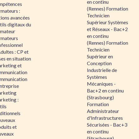
en continu
mpétences
(Rennes) Formation
rmateurs :
Technicien
tions avancées
Supérieur Systèmes
ils digitaux du
et Réseaux - Bac+2
rmateur
en continu
rmateurs
(Rennes) Formation
ofessionnel
Technicien
dultes : CP et
Supérieur en
es en situation
Conception
rketing et
Industrielle de
mmunication
Systèmes
mmunication
Mécaniques -
ntreprise
Bac+2 en continu
rketing
(Strasbourg)
rketing :
Formation
ils
Administrateur
ditionnels
d'Infrastructures
uveaux
Sécurisées - Bac+3
duits et
en continu
uveaux
(Strasbourg)