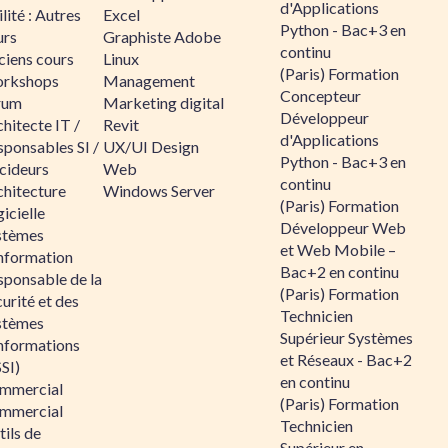
d'Applications
lité : Autres
Excel
Python - Bac+3 en
urs
Graphiste Adobe
continu
ciens cours
Linux
(Paris) Formation
rkshops
Management
Concepteur
rum
Marketing digital
Développeur
hitecte IT /
Revit
d'Applications
sponsables SI /
UX/UI Design
Python - Bac+3 en
cideurs
Web
continu
chitecture
Windows Server
(Paris) Formation
icielle
Développeur Web
stèmes
et Web Mobile –
information
Bac+2 en continu
sponsable de la
(Paris) Formation
urité et des
Technicien
stèmes
Supérieur Systèmes
informations
et Réseaux - Bac+2
SI)
en continu
mmercial
(Paris) Formation
mmercial
Technicien
ils de
Supérieur en