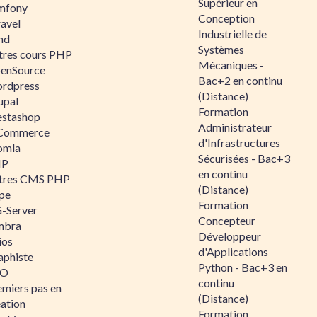
Supérieur en
mfony
Conception
ravel
Industrielle de
nd
Systèmes
tres cours PHP
Mécaniques -
enSource
Bac+2 en continu
rdpress
(Distance)
upal
Formation
estashop
Administrateur
Commerce
d'Infrastructures
omla
Sécurisées - Bac+3
IP
en continu
tres CMS PHP
(Distance)
pe
Formation
-Server
Concepteur
mbra
Développeur
ios
d'Applications
aphiste
Python - Bac+3 en
AO
continu
emiers pas en
(Distance)
éation
Formation