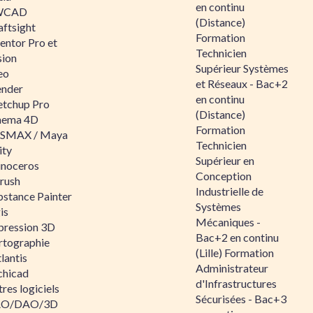
en continu
WCAD
(Distance)
aftsight
Formation
entor Pro et
Technicien
sion
Supérieur Systèmes
eo
et Réseaux - Bac+2
ender
en continu
etchup Pro
(Distance)
nema 4D
Formation
SMAX / Maya
Technicien
ity
Supérieur en
inoceros
Conception
rush
Industrielle de
bstance Painter
Systèmes
is
Mécaniques -
pression 3D
Bac+2 en continu
rtographie
(Lille) Formation
lantis
Administrateur
chicad
d'Infrastructures
res logiciels
Sécurisées - Bac+3
O/DAO/3D