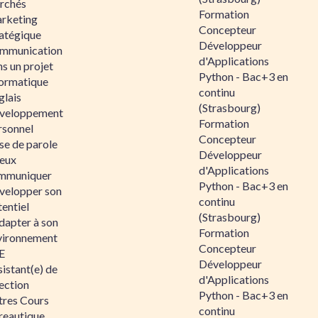
rchés
Formation
rketing
Concepteur
ratégique
Développeur
mmunication
d'Applications
s un projet
Python - Bac+3 en
formatique
continu
glais
(Strasbourg)
veloppement
Formation
rsonnel
Concepteur
se de parole
Développeur
eux
d'Applications
mmuniquer
Python - Bac+3 en
velopper son
continu
entiel
(Strasbourg)
dapter à son
Formation
vironnement
Concepteur
E
Développeur
istant(e) de
d'Applications
ection
Python - Bac+3 en
tres Cours
continu
reautique