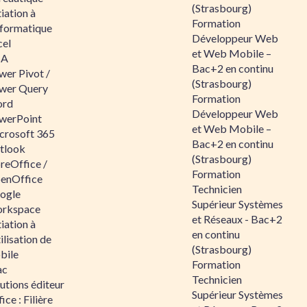
(Strasbourg)
tiation à
Formation
nformatique
Développeur Web
cel
et Web Mobile –
BA
Bac+2 en continu
wer Pivot /
(Strasbourg)
wer Query
Formation
rd
Développeur Web
werPoint
et Web Mobile –
crosoft 365
Bac+2 en continu
tlook
(Strasbourg)
reOffice /
Formation
enOffice
Technicien
ogle
Supérieur Systèmes
rkspace
et Réseaux - Bac+2
tiation à
en continu
tilisation de
(Strasbourg)
bile
Formation
ac
Technicien
utions éditeur
Supérieur Systèmes
ice : Filière