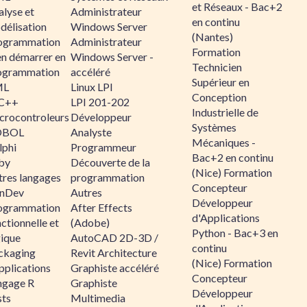
et Réseaux - Bac+2
alyse et
Administrateur
en continu
délisation
Windows Server
(Nantes)
ogrammation
Administrateur
Formation
en démarrer en
Windows Server -
Technicien
ogrammation
accéléré
Supérieur en
ML
Linux LPI
Conception
C++
LPI 201-202
Industrielle de
crocontroleurs
Développeur
Systèmes
OBOL
Analyste
Mécaniques -
lphi
Programmeur
Bac+2 en continu
by
Découverte de la
(Nice) Formation
tres langages
programmation
Concepteur
nDev
Autres
Développeur
ogrammation
After Effects
d'Applications
ctionnelle et
(Adobe)
Python - Bac+3 en
gique
AutoCAD 2D-3D /
continu
ckaging
Revit Architecture
(Nice) Formation
pplications
Graphiste accéléré
Concepteur
ngage R
Graphiste
Développeur
sts
Multimedia