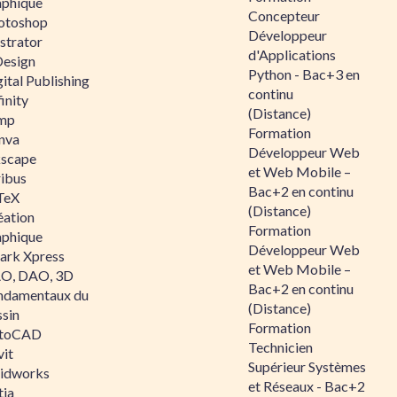
aphique
Concepteur
otoshop
Développeur
ustrator
d'Applications
Design
Python - Bac+3 en
ital Publishing
continu
inity
(Distance)
mp
Formation
nva
Développeur Web
kscape
et Web Mobile –
ribus
Bac+2 en continu
TeX
(Distance)
éation
Formation
aphique
Développeur Web
ark Xpress
et Web Mobile –
O, DAO, 3D
Bac+2 en continu
ndamentaux du
(Distance)
ssin
Formation
toCAD
Technicien
vit
Supérieur Systèmes
lidworks
et Réseaux - Bac+2
tia