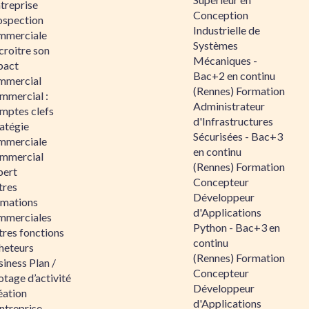
ntreprise
Conception
ospection
Industrielle de
mmerciale
Systèmes
croitre son
Mécaniques -
pact
Bac+2 en continu
mmercial
(Rennes) Formation
mmercial :
Administrateur
mptes clefs
d'Infrastructures
atégie
Sécurisées - Bac+3
mmerciale
en continu
mmercial
(Rennes) Formation
pert
Concepteur
tres
Développeur
rmations
d'Applications
mmerciales
Python - Bac+3 en
tres fonctions
continu
heteurs
(Rennes) Formation
iness Plan /
Concepteur
otage d’activité
Développeur
éation
d'Applications
ntreprise