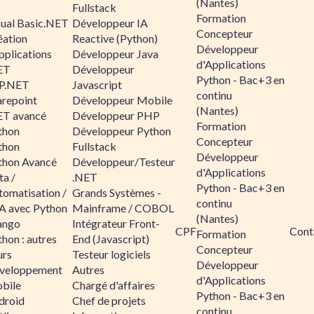
(Nantes)
Fullstack
Formation
sual Basic.NET
Développeur IA
Concepteur
éation
Reactive (Python)
Développeur
pplications
Développeur Java
d'Applications
ET
Développeur
Python - Bac+3 en
P.NET
Javascript
continu
arepoint
Développeur Mobile
(Nantes)
ET avancé
Développeur PHP
Formation
thon
Développeur Python
Concepteur
thon
Fullstack
Développeur
thon Avancé
Développeur/Testeur
d'Applications
ta /
.NET
Python - Bac+3 en
tomatisation /
Grands Systèmes -
continu
A avec Python
Mainframe / COBOL
(Nantes)
ango
Intégrateur Front-
CPF
Cont
Formation
hon : autres
End (Javascript)
Concepteur
urs
Testeur logiciels
Développeur
veloppement
Autres
d'Applications
bile
Chargé d'affaires
Python - Bac+3 en
droid
Chef de projets
continu