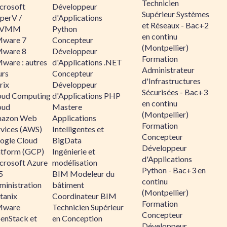
Technicien
crosoft
Développeur
Supérieur Systèmes
perV /
d'Applications
et Réseaux - Bac+2
CVMM
Python
en continu
ware 7
Concepteur
(Montpellier)
ware 8
Développeur
Formation
ware : autres
d'Applications .NET
Administrateur
urs
Concepteur
d'Infrastructures
rix
Développeur
Sécurisées - Bac+3
oud Computing
d'Applications PHP
en continu
oud
Mastere
(Montpellier)
azon Web
Applications
Formation
rvices (AWS)
Intelligentes et
Concepteur
ogle Cloud
BigData
Développeur
atform (GCP)
Ingénierie et
d'Applications
crosoft Azure
modélisation
Python - Bac+3 en
5
BIM Modeleur du
continu
ministration
bâtiment
(Montpellier)
tanix
Coordinateur BIM
Formation
ware
Technicien Supérieur
Concepteur
enStack et
en Conception
Développeur