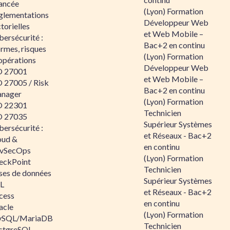
ancée
(Lyon) Formation
glementations
Développeur Web
torielles
et Web Mobile –
ersécurité :
Bac+2 en continu
rmes, risques
(Lyon) Formation
opérations
Développeur Web
O 27001
et Web Mobile –
O 27005 / Risk
Bac+2 en continu
nager
(Lyon) Formation
O 22301
Technicien
O 27035
Supérieur Systèmes
ersécurité :
et Réseaux - Bac+2
oud &
en continu
vSecOps
(Lyon) Formation
eckPoint
Technicien
ses de données
Supérieur Systèmes
L
et Réseaux - Bac+2
cess
en continu
acle
(Lyon) Formation
SQL/MariaDB
Technicien
stgreSQL