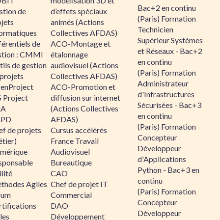
BIT
modélisation 3D et
Bac+2 en continu
stion de
d’effets spéciaux
(Paris) Formation
jets
animés (Actions
Technicien
formatiques
Collectives AFDAS)
Supérieur Systèmes
érentiels de
ACO-Montage et
et Réseaux - Bac+2
stion : CMMI
étalonnage
en continu
ils de gestion
audiovisuel (Actions
(Paris) Formation
projets
Collectives AFDAS)
Administrateur
enProject
ACO-Promotion et
d'Infrastructures
 Project
diffusion sur internet
Sécurisées - Bac+3
RA
(Actions Collectives
en continu
GPD
AFDAS)
(Paris) Formation
f de projets
Cursus accélérés
Concepteur
tier)
France Travail
Développeur
mérique
Audiovisuel
d'Applications
sponsable
Bureautique
Python - Bac+3 en
lité
CAO
continu
thodes Agiles
Chef de projet IT
(Paris) Formation
rum
Commercial
Concepteur
tifications
DAO
Développeur
les
Développement