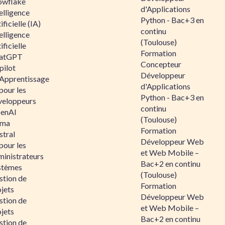
owflake
d'Applications
elligence
Python - Bac+3 en
ificielle (IA)
continu
elligence
(Toulouse)
ificielle
Formation
atGPT
Concepteur
pilot
Développeur
 Apprentissage
d'Applications
pour les
Python - Bac+3 en
veloppeurs
continu
enAI
(Toulouse)
ama
Formation
stral
Développeur Web
pour les
et Web Mobile –
ministrateurs
Bac+2 en continu
stèmes
(Toulouse)
stion de
Formation
jets
Développeur Web
stion de
et Web Mobile –
jets
Bac+2 en continu
stion de