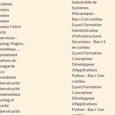
Industrielle de
ciennes
Systèmes
rsions
Mécaniques -
seaux
Bac+2 en continu
seaux
(Lyon) Formation
seaux Fabric
Administrateur
stic
d'Infrastructures
ervision :
Sécurisées - Bac+3
aylog, Nagios,
en continu
metheus, ...
(Lyon) Formation
ploiement
Concepteur
utions de
Développeur
uvegarde
d'Applications
sco
Python - Bac+3 en
ormshield
continu
bersécurité
(Lyon) Formation
bersécurité
Concepteur
ndamentaux
Développeur
cking et
d'Applications
urité
Python - Bac+3 en
bersécurité
continu