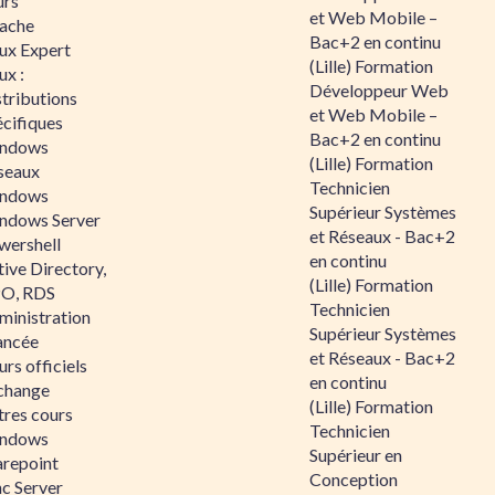
urs
et Web Mobile –
ache
Bac+2 en continu
nux Expert
(Lille) Formation
ux :
Développeur Web
tributions
et Web Mobile –
écifiques
Bac+2 en continu
ndows
(Lille) Formation
seaux
Technicien
ndows
Supérieur Systèmes
ndows Server
et Réseaux - Bac+2
wershell
en continu
ive Directory,
(Lille) Formation
O, RDS
Technicien
ministration
Supérieur Systèmes
ancée
et Réseaux - Bac+2
rs officiels
en continu
change
(Lille) Formation
tres cours
Technicien
ndows
Supérieur en
arepoint
Conception
nc Server