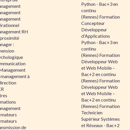
Python - Bac+3 en
nagement
continu
nagement
(Rennes) Formation
nagement
Concepteur
érationnel
Développeur
nagement RH
d'Applications
 proximité
Python - Bac+3 en
nager :
continu
mension
(Rennes) Formation
ychologique
Développeur Web
mmunication
et Web Mobile –
 Management
Bac+2 en continu
 management à
(Rennes) Formation
direction
Développeur Web
KR
et Web Mobile –
tres
Bac+2 en continu
rmations
(Rennes) Formation
nagement
Technicien
rmateurs
Supérieur Systèmes
rmateurs
et Réseaux - Bac+2
ansmission de