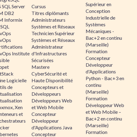
Supérieur en
 SQL Server
Cursus
Conception
M DB2
Titres diplômants
Industrielle de
M Informix
Administrateurs
Systèmes
SQL
Systèmes et Réseaux
Mécaniques -
vOps
Technicien Supérieur
Bac+2 en continu
vOps
Systèmes et Réseaux
(Marseille)
tifications
Administrateur
Formation
vOps Institute
d'Infrastructures
Concepteur
sible
Sécurisées
Développeur
ppet
Mastere
d'Applications
ltStack
CyberSécurité et
Python - Bac+3 en
ne Logicielle
Haute Disponibilité
continu
ils de
Concepteurs et
(Marseille)
tualisation
Développeurs
Formation
tualisation
Développeurs Web
Développeur Web
oxmox, Xen
et Web Mobile
et Web Mobile –
nteneurs et
Concepteur
Bac+2 en continu
chestrateurs
Développeur
(Marseille)
cker
d'Applications Java
Formation
bernetes
Concepteur