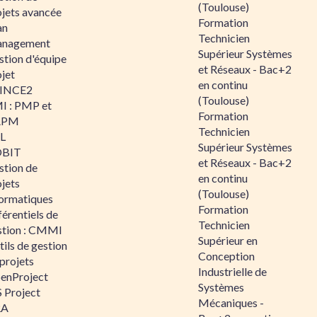
(Toulouse)
ojets avancée
Formation
an
Technicien
nagement
Supérieur Systèmes
stion d'équipe
et Réseaux - Bac+2
jet
en continu
INCE2
(Toulouse)
I : PMP et
Formation
APM
Technicien
IL
Supérieur Systèmes
BIT
et Réseaux - Bac+2
stion de
en continu
jets
(Toulouse)
formatiques
Formation
érentiels de
Technicien
stion : CMMI
Supérieur en
ils de gestion
Conception
projets
Industrielle de
enProject
Systèmes
 Project
Mécaniques -
RA