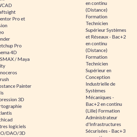
en continu
WCAD
(Distance)
aftsight
Formation
entor Pro et
Technicien
sion
Supérieur Systèmes
eo
et Réseaux - Bac+2
ender
en continu
etchup Pro
(Distance)
nema 4D
Formation
SMAX / Maya
Technicien
ity
Supérieur en
inoceros
Conception
rush
Industrielle de
bstance Painter
Systèmes
is
Mécaniques -
pression 3D
Bac+2 en continu
rtographie
(Lille) Formation
lantis
Administrateur
chicad
d'Infrastructures
res logiciels
Sécurisées - Bac+3
O/DAO/3D