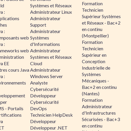
Formation
ld
Systèmes et Réseaux
Technicien
a :
Administrateur Linux
Supérieur Systèmes
plications
Administrateur
et Réseaux - Bac+2
ches
Support
en continu
a :
Administrateur
(Montpellier)
mposants web
Systèmes
Formation
a :
d'Informations
Technicien
ameworks web
Administrateur
Supérieur en
ministration
Systèmes et Réseaux
Conception
va EE
Cloud
Industrielle de
tres cours Java
Administrateur
Systèmes
a :
Windows Server
Mécaniques -
vironnements
Analyste
Bac+2 en continu
Cybersécurité
(Nantes)
veloppement
Développeur
Formation
sper
Cybersécurité
Administrateur
S - Portails
DevOps
d'Infrastructures
tifications
Technicien HelpDesk
Sécurisées - Bac+3
va
Développeur
en continu
ET
Développeur .NET