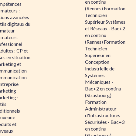
en continu
mpétences
(Rennes) Formation
rmateurs :
Technicien
tions avancées
Supérieur Systèmes
ils digitaux du
et Réseaux - Bac+2
rmateur
en continu
rmateurs
(Rennes) Formation
ofessionnel
Technicien
dultes : CP et
Supérieur en
es en situation
Conception
rketing et
Industrielle de
mmunication
Systèmes
mmunication
Mécaniques -
ntreprise
Bac+2 en continu
rketing
(Strasbourg)
rketing :
Formation
ils
Administrateur
ditionnels
d'Infrastructures
uveaux
Sécurisées - Bac+3
duits et
en continu
uveaux
(Strasbourg)