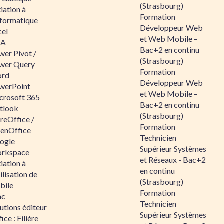
(Strasbourg)
tiation à
Formation
nformatique
Développeur Web
cel
et Web Mobile –
BA
Bac+2 en continu
wer Pivot /
(Strasbourg)
wer Query
Formation
rd
Développeur Web
werPoint
et Web Mobile –
crosoft 365
Bac+2 en continu
tlook
(Strasbourg)
reOffice /
Formation
enOffice
Technicien
ogle
Supérieur Systèmes
rkspace
et Réseaux - Bac+2
tiation à
en continu
tilisation de
(Strasbourg)
bile
Formation
ac
Technicien
utions éditeur
Supérieur Systèmes
ice : Filière