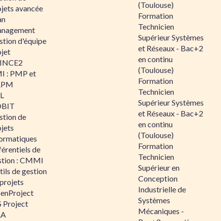
(Toulouse)
ojets avancée
Formation
an
Technicien
nagement
Supérieur Systèmes
stion d'équipe
et Réseaux - Bac+2
jet
en continu
INCE2
(Toulouse)
I : PMP et
Formation
APM
Technicien
IL
Supérieur Systèmes
BIT
et Réseaux - Bac+2
stion de
en continu
jets
(Toulouse)
formatiques
Formation
érentiels de
Technicien
stion : CMMI
Supérieur en
ils de gestion
Conception
projets
Industrielle de
enProject
Systèmes
 Project
Mécaniques -
RA