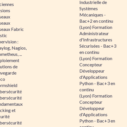
Industrielle de
ciennes
Systèmes
rsions
Mécaniques -
seaux
Bac+2 en continu
seaux
(Lyon) Formation
seaux Fabric
Administrateur
stic
d'Infrastructures
ervision :
Sécurisées - Bac+3
aylog, Nagios,
en continu
metheus, ...
(Lyon) Formation
ploiement
Concepteur
utions de
Développeur
uvegarde
d'Applications
sco
Python - Bac+3 en
ormshield
continu
bersécurité
(Lyon) Formation
bersécurité
Concepteur
ndamentaux
Développeur
cking et
d'Applications
urité
Python - Bac+3 en
bersécurité
continu