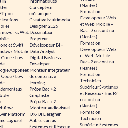
lin
informatiques
(Nantes)
tter
Concepteur
Formation
ET pour
mécanique
Développeur Web
lications
Creative Multimedia
et Web Mobile –
biles
Designer 2025
Bac+2 en continu
ameworks Web
Dessinateur
(Nantes)
bile
Projeteur
Formation
one et Swift
Développeur BI -
Développeur Web
ndows Mobile
Data Analyst
et Web Mobile –
 Code / Low
Digital Business
Bac+2 en continu
de
Developer
(Nantes)
ogle AppSheet
Monteur Intégrateur
Formation
 Code / Low
de contenus e-
Technicien
de
learning
Supérieur Systèmes
ndamentaux
Prépa Bac +2
et Réseaux - Bac+2
bble
Graphiste
en continu
n
Prépa Bac +2
(Nantes)
bflow
Monteur audiovisuel
Formation
wer Platform
UX/UI Designer
Technicien
ie Logiciel
Autres cursus
Supérieur Systèmes
ML
Systèmes et Réseaux