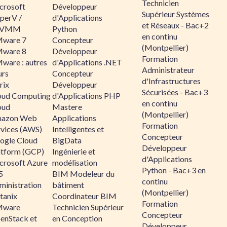
Technicien
crosoft
Développeur
Supérieur Systèmes
perV /
d'Applications
et Réseaux - Bac+2
CVMM
Python
en continu
ware 7
Concepteur
(Montpellier)
ware 8
Développeur
Formation
ware : autres
d'Applications .NET
Administrateur
urs
Concepteur
d'Infrastructures
rix
Développeur
Sécurisées - Bac+3
oud Computing
d'Applications PHP
en continu
oud
Mastere
(Montpellier)
azon Web
Applications
Formation
rvices (AWS)
Intelligentes et
Concepteur
ogle Cloud
BigData
Développeur
atform (GCP)
Ingénierie et
d'Applications
crosoft Azure
modélisation
Python - Bac+3 en
5
BIM Modeleur du
continu
ministration
bâtiment
(Montpellier)
tanix
Coordinateur BIM
Formation
ware
Technicien Supérieur
Concepteur
enStack et
en Conception
Développeur