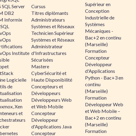
Supérieur en
 SQL Server
Cursus
Conception
M DB2
Titres diplômants
Industrielle de
M Informix
Administrateurs
Systèmes
SQL
Systèmes et Réseaux
Mécaniques -
vOps
Technicien Supérieur
Bac+2 en continu
vOps
Systèmes et Réseaux
(Marseille)
tifications
Administrateur
Formation
vOps Institute
d'Infrastructures
Concepteur
sible
Sécurisées
Développeur
ppet
Mastere
d'Applications
ltStack
CyberSécurité et
Python - Bac+3 en
ne Logicielle
Haute Disponibilité
continu
ils de
Concepteurs et
(Marseille)
tualisation
Développeurs
Formation
tualisation
Développeurs Web
Développeur Web
oxmox, Xen
et Web Mobile
et Web Mobile –
nteneurs et
Concepteur
Bac+2 en continu
chestrateurs
Développeur
(Marseille)
cker
d'Applications Java
Formation
bernetes
Concepteur