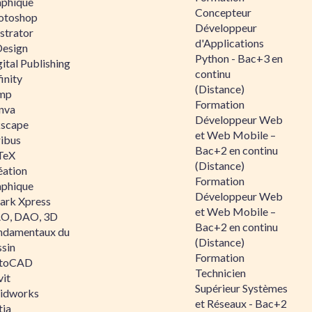
aphique
Concepteur
otoshop
Développeur
ustrator
d'Applications
Design
Python - Bac+3 en
ital Publishing
continu
inity
(Distance)
mp
Formation
nva
Développeur Web
kscape
et Web Mobile –
ribus
Bac+2 en continu
TeX
(Distance)
éation
Formation
aphique
Développeur Web
ark Xpress
et Web Mobile –
O, DAO, 3D
Bac+2 en continu
ndamentaux du
(Distance)
ssin
Formation
toCAD
Technicien
vit
Supérieur Systèmes
lidworks
et Réseaux - Bac+2
tia