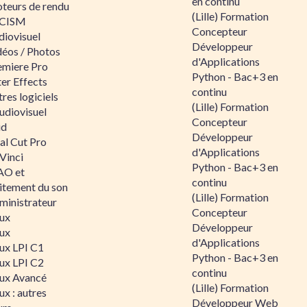
en continu
teurs de rendu
(Lille) Formation
CISM
Concepteur
diovisuel
Développeur
déos / Photos
d'Applications
emiere Pro
Python - Bac+3 en
er Effects
continu
res logiciels
(Lille) Formation
udiovisuel
Concepteur
id
Développeur
al Cut Pro
d'Applications
Vinci
Python - Bac+3 en
O et
continu
aitement du son
(Lille) Formation
ministrateur
Concepteur
nux
Développeur
nux
d'Applications
nux LPI C1
Python - Bac+3 en
nux LPI C2
continu
nux Avancé
(Lille) Formation
ux : autres
Développeur Web