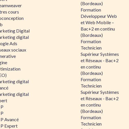
(Bordeaux)
eamweaver
Formation
tres cours
Développeur Web
oconception
et Web Mobile –
b
Bac+2 en continu
rketing Digital
(Bordeaux)
rketing digital
Formation
ogle Ads
Technicien
seaux sociaux
Supérieur Systèmes
nerative
et Réseaux - Bac+2
gine
en continu
timization
(Bordeaux)
EO)
Formation
rketing digital
Technicien
ancé
Supérieur Systèmes
rketing digital
et Réseaux - Bac+2
pert
en continu
HP
(Bordeaux)
HP
Formation
P Avancé
Technicien
P Expert