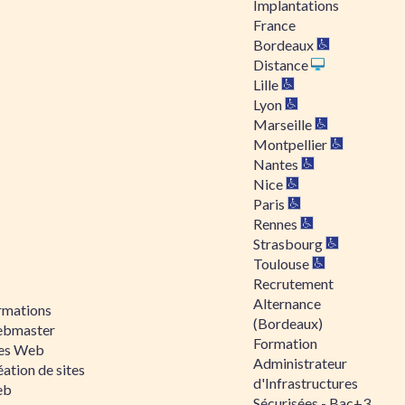
Implantations
France
Bordeaux
Distance
Lille
Lyon
Marseille
Montpellier
Nantes
Nice
Paris
Rennes
Strasbourg
Toulouse
Recrutement
Alternance
rmations
(Bordeaux)
bmaster
Formation
tes Web
Administrateur
ation de sites
d'Infrastructures
eb
Sécurisées - Bac+3