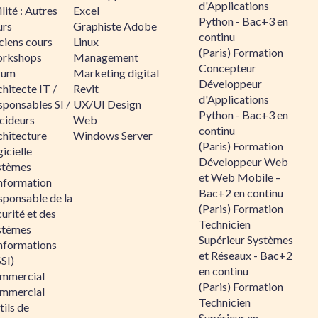
d'Applications
lité : Autres
Excel
Python - Bac+3 en
urs
Graphiste Adobe
continu
ciens cours
Linux
(Paris) Formation
rkshops
Management
Concepteur
rum
Marketing digital
Développeur
hitecte IT /
Revit
d'Applications
sponsables SI /
UX/UI Design
Python - Bac+3 en
cideurs
Web
continu
chitecture
Windows Server
(Paris) Formation
icielle
Développeur Web
stèmes
et Web Mobile –
information
Bac+2 en continu
sponsable de la
(Paris) Formation
urité et des
Technicien
stèmes
Supérieur Systèmes
informations
et Réseaux - Bac+2
SI)
en continu
mmercial
(Paris) Formation
mmercial
Technicien
ils de
Supérieur en