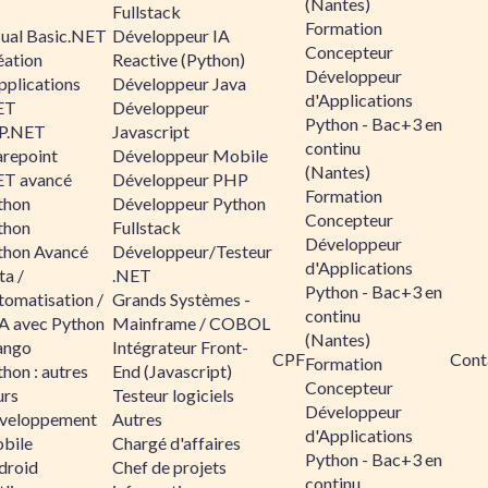
(Nantes)
Fullstack
Formation
sual Basic.NET
Développeur IA
Concepteur
éation
Reactive (Python)
Développeur
pplications
Développeur Java
d'Applications
ET
Développeur
Python - Bac+3 en
P.NET
Javascript
continu
arepoint
Développeur Mobile
(Nantes)
ET avancé
Développeur PHP
Formation
thon
Développeur Python
Concepteur
thon
Fullstack
Développeur
thon Avancé
Développeur/Testeur
d'Applications
ta /
.NET
Python - Bac+3 en
tomatisation /
Grands Systèmes -
continu
A avec Python
Mainframe / COBOL
(Nantes)
ango
Intégrateur Front-
CPF
Cont
Formation
hon : autres
End (Javascript)
Concepteur
urs
Testeur logiciels
Développeur
veloppement
Autres
d'Applications
bile
Chargé d'affaires
Python - Bac+3 en
droid
Chef de projets
continu