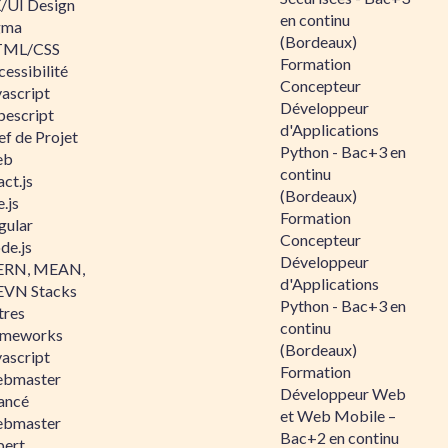
/UI Design
en continu
gma
(Bordeaux)
ML/CSS
Formation
essibilité
Concepteur
vascript
Développeur
pescript
d'Applications
ef de Projet
Python - Bac+3 en
eb
continu
ct.js
(Bordeaux)
.js
Formation
gular
Concepteur
de.js
Développeur
RN, MEAN,
d'Applications
VN Stacks
Python - Bac+3 en
tres
continu
ameworks
(Bordeaux)
vascript
Formation
bmaster
Développeur Web
ancé
et Web Mobile –
bmaster
Bac+2 en continu
pert