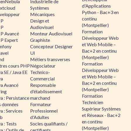
enNebula
Industrielle de
d'Applications
xtcloud
Systèmes
Python - Bac+3 en
veloppeur
Mécaniques
continu
HP
Design et
(Montpellier)
HP
Audiovisuel
Formation
P Avancé
Monteur Audiovisuel
Développeur Web
P Expert
Graphiste
et Web Mobile –
mfony
Concepteur Designer
Bac+2 en continu
ravel
UI
(Montpellier)
nd
Métiers transverses
Formation
tres cours PHP
Négociateur
Développeur Web
a SE / Java EE
Technico-
et Web Mobile –
va
Commercial
Bac+2 en continu
va Avancé
Responsable
(Montpellier)
ring
d'établissement
Formation
a : Persistance
marchand
Technicien
s données
Formateur
Supérieur Systèmes
a : Services
Professionnel
et Réseaux - Bac+2
b
d'Adultes
en continu
a : Tests
Socles qualifiants /
(Montpellier)
a : Outils de
certifiants