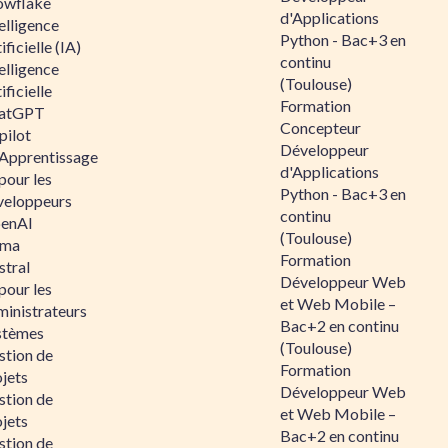
owflake
d'Applications
elligence
Python - Bac+3 en
ificielle (IA)
continu
elligence
(Toulouse)
ificielle
Formation
atGPT
Concepteur
pilot
Développeur
 Apprentissage
d'Applications
pour les
Python - Bac+3 en
veloppeurs
continu
enAI
(Toulouse)
ama
Formation
stral
Développeur Web
pour les
et Web Mobile –
ministrateurs
Bac+2 en continu
stèmes
(Toulouse)
stion de
Formation
jets
Développeur Web
stion de
et Web Mobile –
jets
Bac+2 en continu
stion de