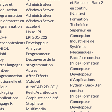
et Réseaux - Bac+2
alyse et
Administrateur
en continu
délisation
Windows Server
(Nantes)
ogrammation
Administrateur
Formation
en démarrer en
Windows Server -
Technicien
ogrammation
accéléré
Supérieur en
ML
Linux LPI
Conception
C++
LPI 201-202
Industrielle de
crocontroleurs
Développeur
Systèmes
OBOL
Analyste
Mécaniques -
lphi
Programmeur
Bac+2 en continu
by
Découverte de la
(Nice) Formation
tres langages
programmation
Concepteur
nDev
Autres
Développeur
ogrammation
After Effects
d'Applications
ctionnelle et
(Adobe)
Python - Bac+3 en
gique
AutoCAD 2D-3D /
continu
ckaging
Revit Architecture
(Nice) Formation
pplications
Graphiste accéléré
Concepteur
ngage R
Graphiste
Développeur
sts
Multimedia