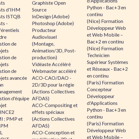
d'Applications
sts
Graphiste Open
Python - Bac+3 en
sts d'IHM
Source
continu
sts ISTQB
InDesign (Adobe)
(Nice) Formation
ts -
Photoshop (Adobe)
Développeur Web
érentiels
Producteur
et Web Mobile –
dre
Audiovisuel
Bac+2 en continu
stion de
(Montage,
(Nice) Formation
jets
Animation/3D, Post-
Technicien
stion de
production)
Supérieur Systèmes
jets
Vidéaste Accéléré
et Réseaux - Bac+2
stion de
Webmaster accéléré
en continu
ojets avancée
ACO-CAO/DAO -
(Paris) Formation
an
2D/3D pour la régie
Concepteur
nagement
(Actions Collectives
Développeur
stion d'équipe
AFDAS)
d'Applications
jet
ACO-Compositing et
Python - Bac+3 en
INCE2
effets spéciaux
continu
I : PMP et
(Actions Collectives
(Paris) Formation
APM
AFDAS)
Développeur Web
IL
ACO-Conception et
et Web Mobile –