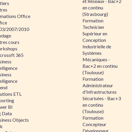
et Réseaux - Bac+2
tiers
en continu
tres
(Strasbourg)
rmations Office
Formation
fice
Technicien
03/2007/2010
Supérieur en
ndage
Conception
tres cours
Industrielle de
rkshops
Systèmes
crosoft 365
Mécaniques -
siness
Bac+2 en continu
elligence
(Toulouse)
siness
Formation
elligence
Administrateur
lend
d'Infrastructures
lutions ETL
Sécurisées - Bac+3
porting
en continu
wer BI
(Toulouse)
g Data
Formation
siness Objects
Concepteur
ik
Développeur