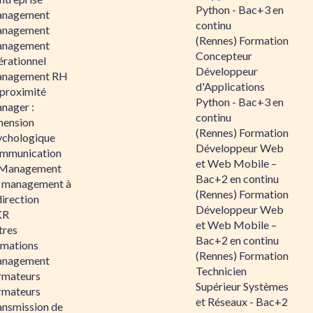
Python - Bac+3 en
nagement
continu
nagement
(Rennes) Formation
nagement
Concepteur
érationnel
Développeur
nagement RH
d'Applications
 proximité
Python - Bac+3 en
nager :
continu
mension
(Rennes) Formation
ychologique
Développeur Web
mmunication
et Web Mobile –
 Management
Bac+2 en continu
 management à
(Rennes) Formation
direction
Développeur Web
KR
et Web Mobile –
tres
Bac+2 en continu
rmations
(Rennes) Formation
nagement
Technicien
rmateurs
Supérieur Systèmes
rmateurs
et Réseaux - Bac+2
ansmission de