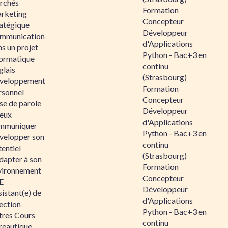
rchés
Formation
rketing
Concepteur
ratégique
Développeur
mmunication
d'Applications
s un projet
Python - Bac+3 en
formatique
continu
glais
(Strasbourg)
veloppement
Formation
rsonnel
Concepteur
se de parole
Développeur
eux
d'Applications
mmuniquer
Python - Bac+3 en
velopper son
continu
entiel
(Strasbourg)
dapter à son
Formation
vironnement
Concepteur
E
Développeur
istant(e) de
d'Applications
ection
Python - Bac+3 en
tres Cours
continu
reautique