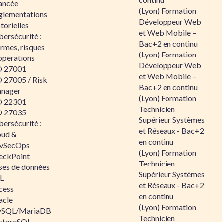
ancée
(Lyon) Formation
glementations
Développeur Web
torielles
et Web Mobile –
ersécurité :
Bac+2 en continu
rmes, risques
(Lyon) Formation
opérations
Développeur Web
O 27001
et Web Mobile –
O 27005 / Risk
Bac+2 en continu
nager
(Lyon) Formation
O 22301
Technicien
O 27035
Supérieur Systèmes
ersécurité :
et Réseaux - Bac+2
oud &
en continu
vSecOps
(Lyon) Formation
eckPoint
Technicien
ses de données
Supérieur Systèmes
L
et Réseaux - Bac+2
cess
en continu
acle
(Lyon) Formation
SQL/MariaDB
Technicien
stgreSQL