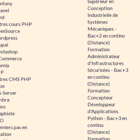
Supérieur en
mfony
Conception
ravel
Industrielle de
nd
Systèmes
tres cours PHP
Mécaniques -
enSource
Bac+2 en continu
rdpress
(Distance)
upal
Formation
estashop
Administrateur
Commerce
d'Infrastructures
omla
Sécurisées - Bac+3
IP
en continu
tres CMS PHP
(Distance)
pe
Formation
-Server
Concepteur
mbra
Développeur
ios
d'Applications
aphiste
Python - Bac+3 en
AO
continu
emiers pas en
(Distance)
éation
Formation