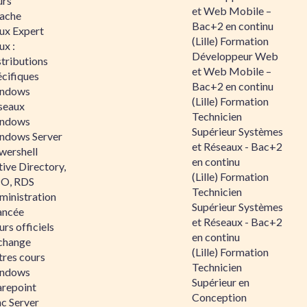
urs
et Web Mobile –
ache
Bac+2 en continu
nux Expert
(Lille) Formation
ux :
Développeur Web
tributions
et Web Mobile –
écifiques
Bac+2 en continu
ndows
(Lille) Formation
seaux
Technicien
ndows
Supérieur Systèmes
ndows Server
et Réseaux - Bac+2
wershell
en continu
ive Directory,
(Lille) Formation
O, RDS
Technicien
ministration
Supérieur Systèmes
ancée
et Réseaux - Bac+2
rs officiels
en continu
change
(Lille) Formation
tres cours
Technicien
ndows
Supérieur en
arepoint
Conception
nc Server