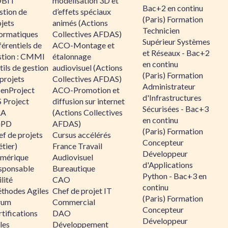
BIT
modélisation 3D et
Bac+2 en continu
stion de
d’effets spéciaux
(Paris) Formation
jets
animés (Actions
Technicien
formatiques
Collectives AFDAS)
Supérieur Systèmes
érentiels de
ACO-Montage et
et Réseaux - Bac+2
stion : CMMI
étalonnage
en continu
ils de gestion
audiovisuel (Actions
(Paris) Formation
projets
Collectives AFDAS)
Administrateur
enProject
ACO-Promotion et
d'Infrastructures
 Project
diffusion sur internet
Sécurisées - Bac+3
RA
(Actions Collectives
en continu
GPD
AFDAS)
(Paris) Formation
f de projets
Cursus accélérés
Concepteur
tier)
France Travail
Développeur
mérique
Audiovisuel
d'Applications
sponsable
Bureautique
Python - Bac+3 en
lité
CAO
continu
thodes Agiles
Chef de projet IT
(Paris) Formation
rum
Commercial
Concepteur
tifications
DAO
Développeur
les
Développement