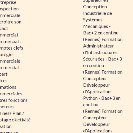
ntreprise
Conception
ospection
Industrielle de
mmerciale
Systèmes
croitre son
Mécaniques -
pact
Bac+2 en continu
mmercial
(Rennes) Formation
mmercial :
Administrateur
mptes clefs
d'Infrastructures
atégie
Sécurisées - Bac+3
mmerciale
en continu
mmercial
(Rennes) Formation
pert
Concepteur
tres
Développeur
rmations
d'Applications
mmerciales
Python - Bac+3 en
tres fonctions
continu
heteurs
(Rennes) Formation
iness Plan /
Concepteur
otage d’activité
Développeur
éation
d'Applications
ntreprise