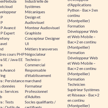
enNebula
Industrielle de
d'Applications
xtcloud
Systèmes
Python - Bac+3 en
veloppeur
Mécaniques
continu
HP
Design et
(Montpellier)
HP
Audiovisuel
Formation
P Avancé
Monteur Audiovisuel
Développeur Web
P Expert
Graphiste
et Web Mobile –
mfony
Concepteur Designer
Bac+2 en continu
ravel
UI
(Montpellier)
nd
Métiers transverses
Formation
tres cours PHP
Négociateur
Développeur Web
a SE / Java EE
Technico-
et Web Mobile –
va
Commercial
Bac+2 en continu
va Avancé
Responsable
(Montpellier)
ring
d'établissement
Formation
a : Persistance
marchand
Technicien
s données
Formateur
Supérieur Systèmes
a : Services
Professionnel
et Réseaux - Bac+2
b
d'Adultes
en continu
a : Tests
Socles qualifiants /
(Montpellier)
a : Outils de
certifiants