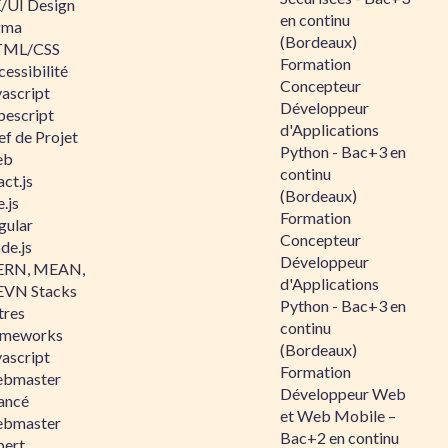
/UI Design
en continu
gma
(Bordeaux)
ML/CSS
Formation
essibilité
Concepteur
vascript
Développeur
pescript
d'Applications
ef de Projet
Python - Bac+3 en
eb
continu
ct.js
(Bordeaux)
.js
Formation
gular
Concepteur
de.js
Développeur
RN, MEAN,
d'Applications
VN Stacks
Python - Bac+3 en
tres
continu
ameworks
(Bordeaux)
vascript
Formation
bmaster
Développeur Web
ancé
et Web Mobile –
bmaster
Bac+2 en continu
pert