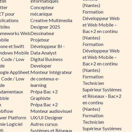
lin
informatiques
(Nantes)
tter
Concepteur
Formation
ET pour
mécanique
Développeur Web
lications
Creative Multimedia
et Web Mobile –
biles
Designer 2025
Bac+2 en continu
ameworks Web
Dessinateur
(Nantes)
bile
Projeteur
Formation
one et Swift
Développeur BI -
Développeur Web
ndows Mobile
Data Analyst
et Web Mobile –
 Code / Low
Digital Business
Bac+2 en continu
de
Developer
(Nantes)
ogle AppSheet
Monteur Intégrateur
Formation
 Code / Low
de contenus e-
Technicien
de
learning
Supérieur Systèmes
ndamentaux
Prépa Bac +2
et Réseaux - Bac+2
bble
Graphiste
en continu
n
Prépa Bac +2
(Nantes)
bflow
Monteur audiovisuel
Formation
wer Platform
UX/UI Designer
Technicien
ie Logiciel
Autres cursus
Supérieur Systèmes
ML
Systèmes et Réseaux