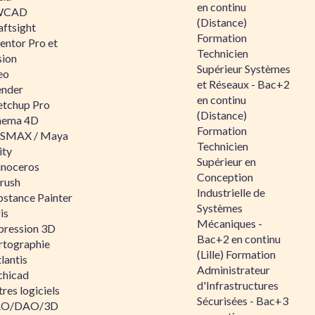
en continu
WCAD
(Distance)
aftsight
Formation
entor Pro et
Technicien
sion
Supérieur Systèmes
eo
et Réseaux - Bac+2
ender
en continu
etchup Pro
(Distance)
nema 4D
Formation
SMAX / Maya
Technicien
ity
Supérieur en
inoceros
Conception
rush
Industrielle de
bstance Painter
Systèmes
is
Mécaniques -
pression 3D
Bac+2 en continu
rtographie
(Lille) Formation
lantis
Administrateur
chicad
d'Infrastructures
res logiciels
Sécurisées - Bac+3
O/DAO/3D