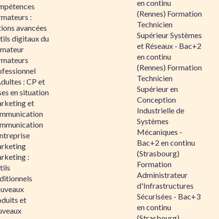
en continu
mpétences
(Rennes) Formation
rmateurs :
Technicien
tions avancées
Supérieur Systèmes
ils digitaux du
et Réseaux - Bac+2
rmateur
en continu
rmateurs
(Rennes) Formation
ofessionnel
Technicien
dultes : CP et
Supérieur en
es en situation
Conception
rketing et
Industrielle de
mmunication
Systèmes
mmunication
Mécaniques -
ntreprise
Bac+2 en continu
rketing
(Strasbourg)
rketing :
Formation
ils
Administrateur
ditionnels
d'Infrastructures
uveaux
Sécurisées - Bac+3
duits et
en continu
uveaux
(Strasbourg)