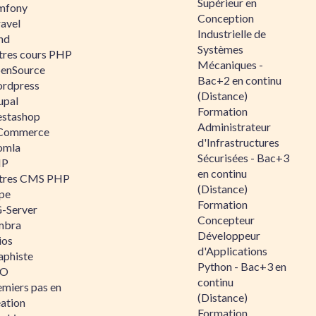
Supérieur en
mfony
Conception
ravel
Industrielle de
nd
Systèmes
tres cours PHP
Mécaniques -
enSource
Bac+2 en continu
rdpress
(Distance)
upal
Formation
estashop
Administrateur
Commerce
d'Infrastructures
omla
Sécurisées - Bac+3
IP
en continu
tres CMS PHP
(Distance)
pe
Formation
-Server
Concepteur
mbra
Développeur
ios
d'Applications
aphiste
Python - Bac+3 en
AO
continu
emiers pas en
(Distance)
éation
Formation