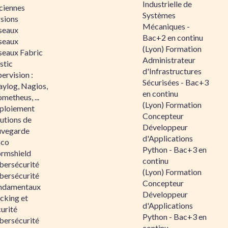
Industrielle de
ciennes
Systèmes
rsions
Mécaniques -
seaux
Bac+2 en continu
seaux
(Lyon) Formation
seaux Fabric
Administrateur
stic
d'Infrastructures
ervision :
Sécurisées - Bac+3
aylog, Nagios,
en continu
metheus, ...
(Lyon) Formation
ploiement
Concepteur
utions de
Développeur
uvegarde
d'Applications
sco
Python - Bac+3 en
ormshield
continu
bersécurité
(Lyon) Formation
bersécurité
Concepteur
ndamentaux
Développeur
cking et
d'Applications
urité
Python - Bac+3 en
bersécurité
continu