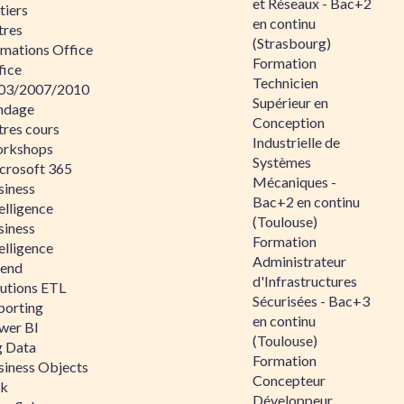
et Réseaux - Bac+2
tiers
en continu
tres
(Strasbourg)
rmations Office
Formation
fice
Technicien
03/2007/2010
Supérieur en
ndage
Conception
tres cours
Industrielle de
rkshops
Systèmes
crosoft 365
Mécaniques -
siness
Bac+2 en continu
elligence
(Toulouse)
siness
Formation
elligence
Administrateur
lend
d'Infrastructures
lutions ETL
Sécurisées - Bac+3
porting
en continu
wer BI
(Toulouse)
g Data
Formation
siness Objects
Concepteur
ik
Développeur