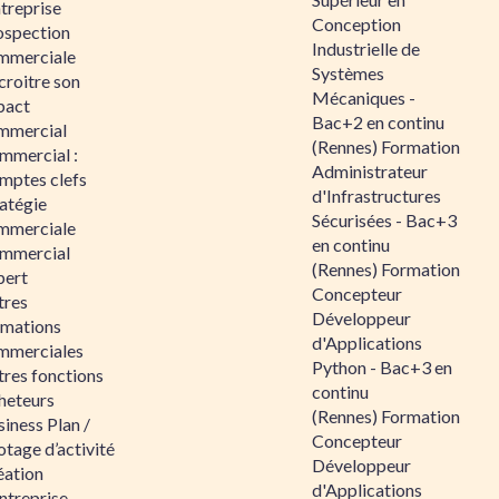
ntreprise
Conception
ospection
Industrielle de
mmerciale
Systèmes
croitre son
Mécaniques -
pact
Bac+2 en continu
mmercial
(Rennes) Formation
mmercial :
Administrateur
mptes clefs
d'Infrastructures
atégie
Sécurisées - Bac+3
mmerciale
en continu
mmercial
(Rennes) Formation
pert
Concepteur
tres
Développeur
rmations
d'Applications
mmerciales
Python - Bac+3 en
tres fonctions
continu
heteurs
(Rennes) Formation
iness Plan /
Concepteur
otage d’activité
Développeur
éation
d'Applications
ntreprise