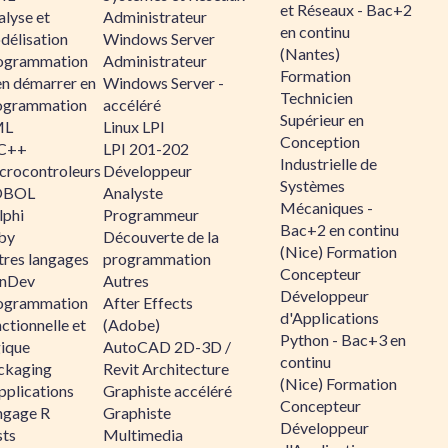
et Réseaux - Bac+2
alyse et
Administrateur
en continu
délisation
Windows Server
(Nantes)
ogrammation
Administrateur
Formation
en démarrer en
Windows Server -
Technicien
ogrammation
accéléré
Supérieur en
ML
Linux LPI
Conception
C++
LPI 201-202
Industrielle de
crocontroleurs
Développeur
Systèmes
OBOL
Analyste
Mécaniques -
lphi
Programmeur
Bac+2 en continu
by
Découverte de la
(Nice) Formation
tres langages
programmation
Concepteur
nDev
Autres
Développeur
ogrammation
After Effects
d'Applications
ctionnelle et
(Adobe)
Python - Bac+3 en
gique
AutoCAD 2D-3D /
continu
ckaging
Revit Architecture
(Nice) Formation
pplications
Graphiste accéléré
Concepteur
ngage R
Graphiste
Développeur
sts
Multimedia