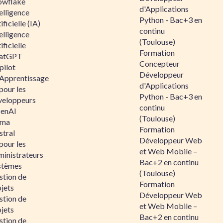
owflake
d'Applications
elligence
Python - Bac+3 en
ificielle (IA)
continu
elligence
(Toulouse)
ificielle
Formation
atGPT
Concepteur
pilot
Développeur
 Apprentissage
d'Applications
pour les
Python - Bac+3 en
veloppeurs
continu
enAI
(Toulouse)
ama
Formation
stral
Développeur Web
pour les
et Web Mobile –
ministrateurs
Bac+2 en continu
stèmes
(Toulouse)
stion de
Formation
jets
Développeur Web
stion de
et Web Mobile –
jets
Bac+2 en continu
stion de