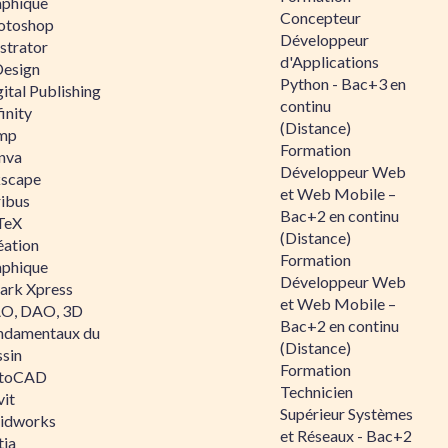
aphique
Concepteur
otoshop
Développeur
ustrator
d'Applications
Design
Python - Bac+3 en
ital Publishing
continu
inity
(Distance)
mp
Formation
nva
Développeur Web
kscape
et Web Mobile –
ribus
Bac+2 en continu
TeX
(Distance)
éation
Formation
aphique
Développeur Web
ark Xpress
et Web Mobile –
O, DAO, 3D
Bac+2 en continu
ndamentaux du
(Distance)
ssin
Formation
toCAD
Technicien
vit
Supérieur Systèmes
lidworks
et Réseaux - Bac+2
tia