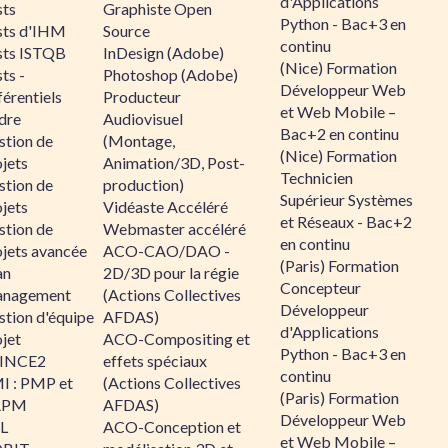
d'Applications
sts
Graphiste Open
Python - Bac+3 en
sts d'IHM
Source
continu
sts ISTQB
InDesign (Adobe)
(Nice) Formation
ts -
Photoshop (Adobe)
Développeur Web
érentiels
Producteur
et Web Mobile –
dre
Audiovisuel
Bac+2 en continu
stion de
(Montage,
(Nice) Formation
jets
Animation/3D, Post-
Technicien
stion de
production)
Supérieur Systèmes
jets
Vidéaste Accéléré
et Réseaux - Bac+2
stion de
Webmaster accéléré
en continu
ojets avancée
ACO-CAO/DAO -
(Paris) Formation
an
2D/3D pour la régie
Concepteur
nagement
(Actions Collectives
Développeur
stion d'équipe
AFDAS)
d'Applications
jet
ACO-Compositing et
Python - Bac+3 en
INCE2
effets spéciaux
continu
I : PMP et
(Actions Collectives
(Paris) Formation
APM
AFDAS)
Développeur Web
IL
ACO-Conception et
et Web Mobile –