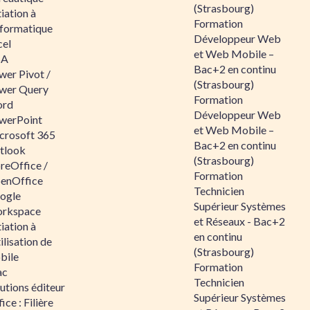
(Strasbourg)
tiation à
Formation
nformatique
Développeur Web
cel
et Web Mobile –
BA
Bac+2 en continu
wer Pivot /
(Strasbourg)
wer Query
Formation
rd
Développeur Web
werPoint
et Web Mobile –
crosoft 365
Bac+2 en continu
tlook
(Strasbourg)
reOffice /
Formation
enOffice
Technicien
ogle
Supérieur Systèmes
rkspace
et Réseaux - Bac+2
tiation à
en continu
tilisation de
(Strasbourg)
bile
Formation
ac
Technicien
utions éditeur
Supérieur Systèmes
ice : Filière