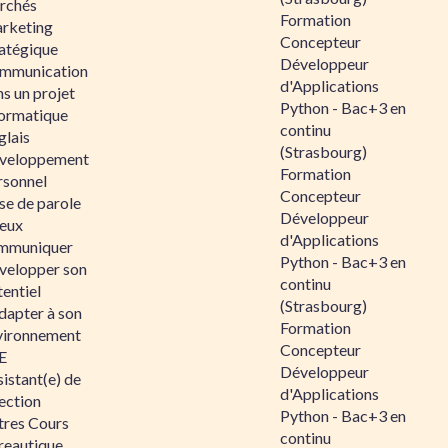
rchés
Formation
rketing
Concepteur
ratégique
Développeur
mmunication
d'Applications
s un projet
Python - Bac+3 en
formatique
continu
glais
(Strasbourg)
veloppement
Formation
rsonnel
Concepteur
se de parole
Développeur
eux
d'Applications
mmuniquer
Python - Bac+3 en
velopper son
continu
entiel
(Strasbourg)
dapter à son
Formation
vironnement
Concepteur
E
Développeur
istant(e) de
d'Applications
ection
Python - Bac+3 en
tres Cours
continu
reautique