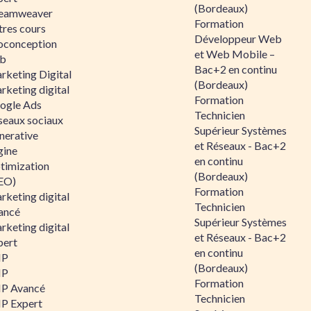
(Bordeaux)
eamweaver
Formation
tres cours
Développeur Web
oconception
et Web Mobile –
b
Bac+2 en continu
rketing Digital
(Bordeaux)
rketing digital
Formation
ogle Ads
Technicien
seaux sociaux
Supérieur Systèmes
nerative
et Réseaux - Bac+2
gine
en continu
timization
(Bordeaux)
EO)
Formation
rketing digital
Technicien
ancé
Supérieur Systèmes
rketing digital
et Réseaux - Bac+2
pert
en continu
HP
(Bordeaux)
HP
Formation
P Avancé
Technicien
P Expert