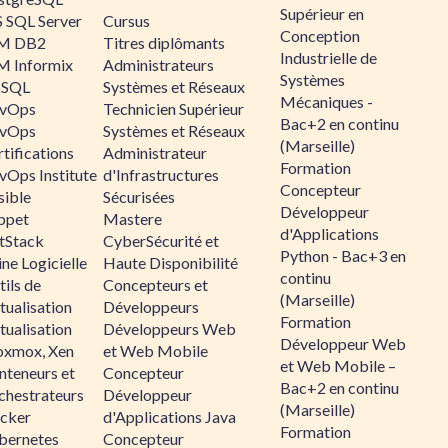
Supérieur en
 SQL Server
Cursus
Conception
M DB2
Titres diplômants
Industrielle de
M Informix
Administrateurs
Systèmes
SQL
Systèmes et Réseaux
Mécaniques -
vOps
Technicien Supérieur
Bac+2 en continu
vOps
Systèmes et Réseaux
(Marseille)
tifications
Administrateur
Formation
vOps Institute
d'Infrastructures
Concepteur
sible
Sécurisées
Développeur
ppet
Mastere
d'Applications
ltStack
CyberSécurité et
Python - Bac+3 en
ne Logicielle
Haute Disponibilité
continu
ils de
Concepteurs et
(Marseille)
tualisation
Développeurs
Formation
tualisation
Développeurs Web
Développeur Web
oxmox, Xen
et Web Mobile
et Web Mobile –
nteneurs et
Concepteur
Bac+2 en continu
chestrateurs
Développeur
(Marseille)
cker
d'Applications Java
Formation
bernetes
Concepteur