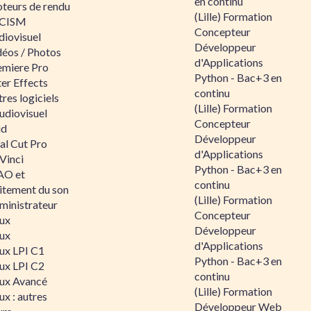
en continu
teurs de rendu
(Lille) Formation
CISM
Concepteur
diovisuel
Développeur
déos / Photos
d'Applications
emiere Pro
Python - Bac+3 en
er Effects
continu
res logiciels
(Lille) Formation
udiovisuel
Concepteur
id
Développeur
al Cut Pro
d'Applications
Vinci
Python - Bac+3 en
O et
continu
aitement du son
(Lille) Formation
ministrateur
Concepteur
nux
Développeur
nux
d'Applications
nux LPI C1
Python - Bac+3 en
nux LPI C2
continu
nux Avancé
(Lille) Formation
ux : autres
Développeur Web