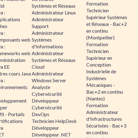
Formation
ld
Systèmes et Réseaux
Technicien
a :
Administrateur Linux
Supérieur Systèmes
plications
Administrateur
et Réseaux - Bac+2
ches
Support
en continu
a :
Administrateur
(Montpellier)
mposants web
Systèmes
Formation
a :
d'Informations
Technicien
ameworks web
Administrateur
Supérieur en
ministration
Systèmes et Réseaux
Conception
va EE
Cloud
Industrielle de
tres cours Java
Administrateur
Systèmes
a :
Windows Server
Mécaniques -
vironnements
Analyste
Bac+2 en continu
Cybersécurité
(Nantes)
veloppement
Développeur
Formation
sper
Cybersécurité
Administrateur
S - Portails
DevOps
d'Infrastructures
tifications
Technicien HelpDesk
Sécurisées - Bac+3
va
Développeur
en continu
ET
Développeur .NET