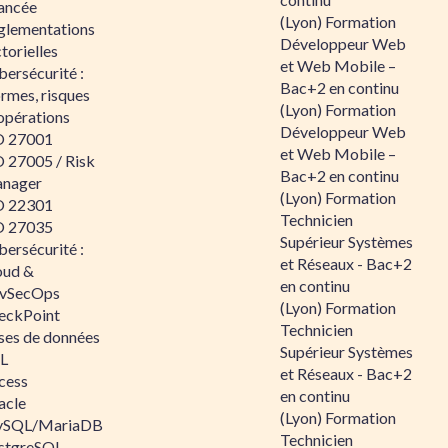
ancée
(Lyon) Formation
glementations
Développeur Web
torielles
et Web Mobile –
ersécurité :
Bac+2 en continu
rmes, risques
(Lyon) Formation
opérations
Développeur Web
O 27001
et Web Mobile –
O 27005 / Risk
Bac+2 en continu
nager
(Lyon) Formation
O 22301
Technicien
O 27035
Supérieur Systèmes
ersécurité :
et Réseaux - Bac+2
oud &
en continu
vSecOps
(Lyon) Formation
eckPoint
Technicien
ses de données
Supérieur Systèmes
L
et Réseaux - Bac+2
cess
en continu
acle
(Lyon) Formation
SQL/MariaDB
Technicien
stgreSQL