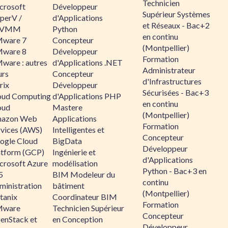
Technicien
crosoft
Développeur
Supérieur Systèmes
perV /
d'Applications
et Réseaux - Bac+2
CVMM
Python
en continu
ware 7
Concepteur
(Montpellier)
ware 8
Développeur
Formation
ware : autres
d'Applications .NET
Administrateur
urs
Concepteur
d'Infrastructures
rix
Développeur
Sécurisées - Bac+3
oud Computing
d'Applications PHP
en continu
oud
Mastere
(Montpellier)
azon Web
Applications
Formation
rvices (AWS)
Intelligentes et
Concepteur
ogle Cloud
BigData
Développeur
atform (GCP)
Ingénierie et
d'Applications
crosoft Azure
modélisation
Python - Bac+3 en
5
BIM Modeleur du
continu
ministration
bâtiment
(Montpellier)
tanix
Coordinateur BIM
Formation
ware
Technicien Supérieur
Concepteur
enStack et
en Conception
Développeur