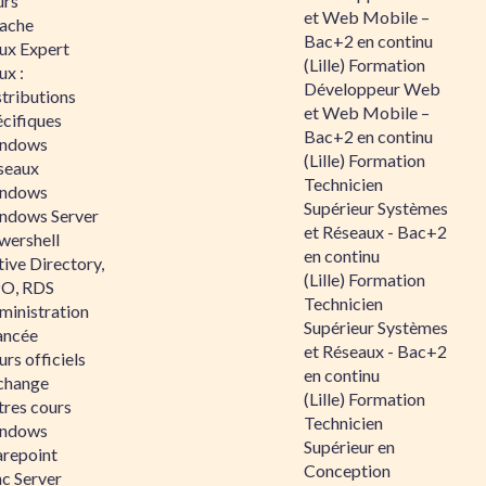
urs
et Web Mobile –
ache
Bac+2 en continu
nux Expert
(Lille) Formation
ux :
Développeur Web
tributions
et Web Mobile –
écifiques
Bac+2 en continu
ndows
(Lille) Formation
seaux
Technicien
ndows
Supérieur Systèmes
ndows Server
et Réseaux - Bac+2
wershell
en continu
ive Directory,
(Lille) Formation
O, RDS
Technicien
ministration
Supérieur Systèmes
ancée
et Réseaux - Bac+2
rs officiels
en continu
change
(Lille) Formation
tres cours
Technicien
ndows
Supérieur en
arepoint
Conception
nc Server