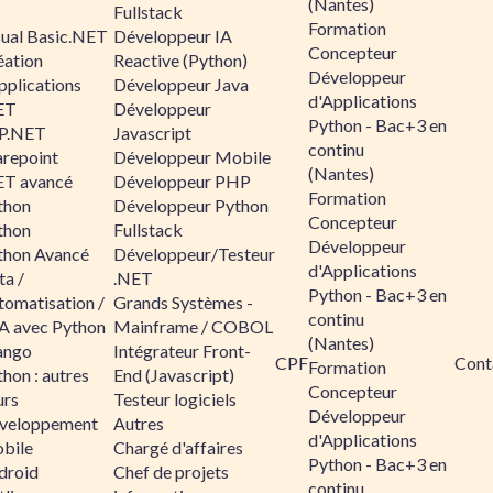
(Nantes)
Fullstack
Formation
sual Basic.NET
Développeur IA
Concepteur
éation
Reactive (Python)
Développeur
pplications
Développeur Java
d'Applications
ET
Développeur
Python - Bac+3 en
P.NET
Javascript
continu
arepoint
Développeur Mobile
(Nantes)
ET avancé
Développeur PHP
Formation
thon
Développeur Python
Concepteur
thon
Fullstack
Développeur
thon Avancé
Développeur/Testeur
d'Applications
ta /
.NET
Python - Bac+3 en
tomatisation /
Grands Systèmes -
continu
A avec Python
Mainframe / COBOL
(Nantes)
ango
Intégrateur Front-
CPF
Cont
Formation
hon : autres
End (Javascript)
Concepteur
urs
Testeur logiciels
Développeur
veloppement
Autres
d'Applications
bile
Chargé d'affaires
Python - Bac+3 en
droid
Chef de projets
continu