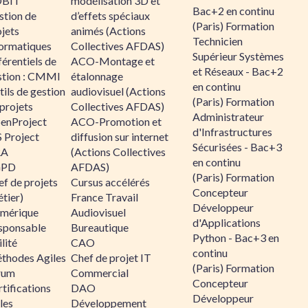
BIT
modélisation 3D et
Bac+2 en continu
stion de
d’effets spéciaux
(Paris) Formation
jets
animés (Actions
Technicien
formatiques
Collectives AFDAS)
Supérieur Systèmes
érentiels de
ACO-Montage et
et Réseaux - Bac+2
stion : CMMI
étalonnage
en continu
ils de gestion
audiovisuel (Actions
(Paris) Formation
projets
Collectives AFDAS)
Administrateur
enProject
ACO-Promotion et
d'Infrastructures
 Project
diffusion sur internet
Sécurisées - Bac+3
RA
(Actions Collectives
en continu
GPD
AFDAS)
(Paris) Formation
f de projets
Cursus accélérés
Concepteur
tier)
France Travail
Développeur
mérique
Audiovisuel
d'Applications
sponsable
Bureautique
Python - Bac+3 en
lité
CAO
continu
thodes Agiles
Chef de projet IT
(Paris) Formation
rum
Commercial
Concepteur
tifications
DAO
Développeur
les
Développement