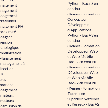
Python - Bac+3 en
nagement
continu
nagement
(Rennes) Formation
nagement
Concepteur
érationnel
Développeur
nagement RH
d'Applications
 proximité
Python - Bac+3 en
nager :
continu
mension
(Rennes) Formation
ychologique
Développeur Web
mmunication
et Web Mobile –
 Management
Bac+2 en continu
 management à
(Rennes) Formation
direction
Développeur Web
KR
et Web Mobile –
tres
Bac+2 en continu
rmations
(Rennes) Formation
nagement
Technicien
rmateurs
Supérieur Systèmes
rmateurs
et Réseaux - Bac+2
ansmission de