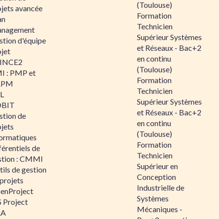
(Toulouse)
ojets avancée
Formation
an
Technicien
nagement
Supérieur Systèmes
stion d'équipe
et Réseaux - Bac+2
jet
en continu
INCE2
(Toulouse)
I : PMP et
Formation
APM
Technicien
IL
Supérieur Systèmes
BIT
et Réseaux - Bac+2
stion de
en continu
jets
(Toulouse)
formatiques
Formation
érentiels de
Technicien
stion : CMMI
Supérieur en
ils de gestion
Conception
projets
Industrielle de
enProject
Systèmes
 Project
Mécaniques -
RA