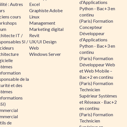
d'Applications
lité : Autres
Excel
Python - Bac+3 en
urs
Graphiste Adobe
continu
ciens cours
Linux
(Paris) Formation
rkshops
Management
Concepteur
rum
Marketing digital
Développeur
hitecte IT /
Revit
d'Applications
sponsables SI /
UX/UI Design
Python - Bac+3 en
cideurs
Web
continu
chitecture
Windows Server
(Paris) Formation
icielle
Développeur Web
stèmes
et Web Mobile –
information
Bac+2 en continu
sponsable de la
(Paris) Formation
urité et des
Technicien
stèmes
Supérieur Systèmes
informations
et Réseaux - Bac+2
SI)
en continu
mmercial
(Paris) Formation
mmercial
Technicien
ils de
Supérieur en