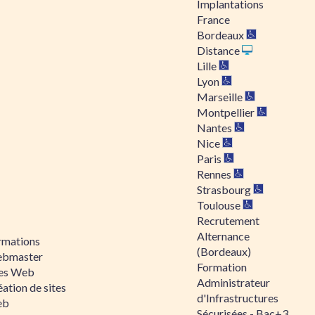
Implantations
France
Bordeaux
Distance
Lille
Lyon
Marseille
Montpellier
Nantes
Nice
Paris
Rennes
Strasbourg
Toulouse
Recrutement
Alternance
rmations
(Bordeaux)
bmaster
Formation
tes Web
Administrateur
ation de sites
d'Infrastructures
eb
Sécurisées - Bac+3