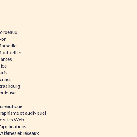
 Bordeaux
Lyon
Marseille
Montpellier
Nantes
Nice
aris
Rennes
Strasbourg
Toulouse
bureautique
raphisme et audivisuel
e sites Web
'applications
ystèmes et réseaux