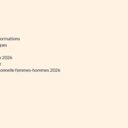
formations
ques
on 2026
e
ssionnelle femmes-hommes 2026