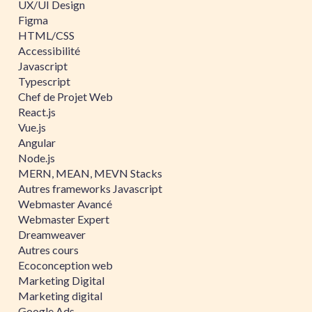
UX/UI Design
Figma
HTML/CSS
Accessibilité
Javascript
Typescript
Chef de Projet Web
React.js
Vue.js
Angular
Node.js
MERN, MEAN, MEVN Stacks
Autres frameworks Javascript
Webmaster Avancé
Webmaster Expert
Dreamweaver
Autres cours
Ecoconception web
Marketing Digital
Marketing digital
Google Ads