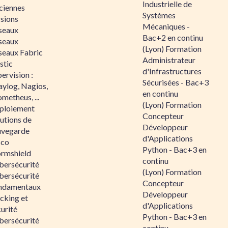
Industrielle de
ciennes
Systèmes
rsions
Mécaniques -
seaux
Bac+2 en continu
seaux
(Lyon) Formation
seaux Fabric
Administrateur
stic
d'Infrastructures
ervision :
Sécurisées - Bac+3
aylog, Nagios,
en continu
metheus, ...
(Lyon) Formation
ploiement
Concepteur
utions de
Développeur
uvegarde
d'Applications
sco
Python - Bac+3 en
ormshield
continu
bersécurité
(Lyon) Formation
bersécurité
Concepteur
ndamentaux
Développeur
cking et
d'Applications
urité
Python - Bac+3 en
bersécurité
continu