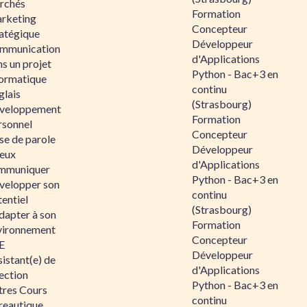
rchés
Formation
rketing
Concepteur
ratégique
Développeur
mmunication
d'Applications
s un projet
Python - Bac+3 en
formatique
continu
glais
(Strasbourg)
veloppement
Formation
rsonnel
Concepteur
se de parole
Développeur
eux
d'Applications
mmuniquer
Python - Bac+3 en
velopper son
continu
entiel
(Strasbourg)
dapter à son
Formation
vironnement
Concepteur
E
Développeur
istant(e) de
d'Applications
ection
Python - Bac+3 en
tres Cours
continu
reautique