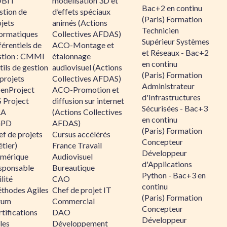
BIT
modélisation 3D et
Bac+2 en continu
stion de
d’effets spéciaux
(Paris) Formation
jets
animés (Actions
Technicien
formatiques
Collectives AFDAS)
Supérieur Systèmes
érentiels de
ACO-Montage et
et Réseaux - Bac+2
stion : CMMI
étalonnage
en continu
ils de gestion
audiovisuel (Actions
(Paris) Formation
projets
Collectives AFDAS)
Administrateur
enProject
ACO-Promotion et
d'Infrastructures
 Project
diffusion sur internet
Sécurisées - Bac+3
RA
(Actions Collectives
en continu
GPD
AFDAS)
(Paris) Formation
f de projets
Cursus accélérés
Concepteur
tier)
France Travail
Développeur
mérique
Audiovisuel
d'Applications
sponsable
Bureautique
Python - Bac+3 en
lité
CAO
continu
thodes Agiles
Chef de projet IT
(Paris) Formation
rum
Commercial
Concepteur
tifications
DAO
Développeur
les
Développement