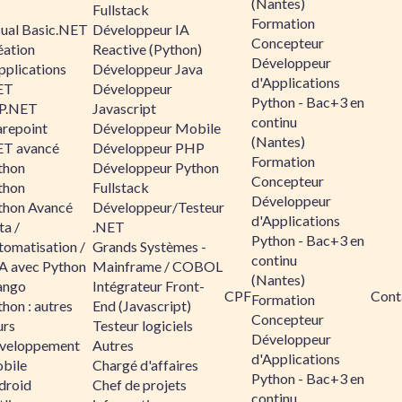
(Nantes)
Fullstack
Formation
sual Basic.NET
Développeur IA
Concepteur
éation
Reactive (Python)
Développeur
pplications
Développeur Java
d'Applications
ET
Développeur
Python - Bac+3 en
P.NET
Javascript
continu
arepoint
Développeur Mobile
(Nantes)
ET avancé
Développeur PHP
Formation
thon
Développeur Python
Concepteur
thon
Fullstack
Développeur
thon Avancé
Développeur/Testeur
d'Applications
ta /
.NET
Python - Bac+3 en
tomatisation /
Grands Systèmes -
continu
A avec Python
Mainframe / COBOL
(Nantes)
ango
Intégrateur Front-
CPF
Cont
Formation
hon : autres
End (Javascript)
Concepteur
urs
Testeur logiciels
Développeur
veloppement
Autres
d'Applications
bile
Chargé d'affaires
Python - Bac+3 en
droid
Chef de projets
continu