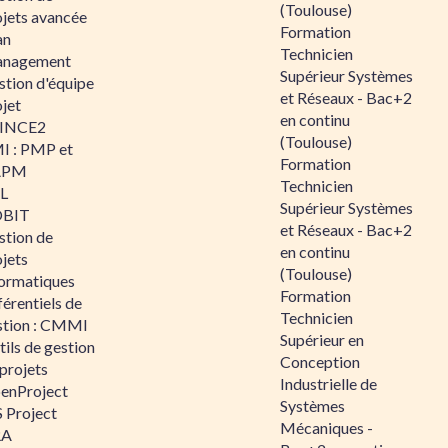
(Toulouse)
ojets avancée
Formation
an
Technicien
nagement
Supérieur Systèmes
stion d'équipe
et Réseaux - Bac+2
jet
en continu
INCE2
(Toulouse)
I : PMP et
Formation
APM
Technicien
IL
Supérieur Systèmes
BIT
et Réseaux - Bac+2
stion de
en continu
jets
(Toulouse)
formatiques
Formation
érentiels de
Technicien
stion : CMMI
Supérieur en
ils de gestion
Conception
projets
Industrielle de
enProject
Systèmes
 Project
Mécaniques -
RA