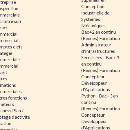
ntreprise
Conception
ospection
Industrielle de
mmerciale
Systèmes
croitre son
Mécaniques -
pact
Bac+2 en continu
mmercial
(Rennes) Formation
mmercial :
Administrateur
mptes clefs
d'Infrastructures
atégie
Sécurisées - Bac+3
mmerciale
en continu
mmercial
(Rennes) Formation
pert
Concepteur
tres
Développeur
rmations
d'Applications
mmerciales
Python - Bac+3 en
tres fonctions
continu
heteurs
(Rennes) Formation
iness Plan /
Concepteur
otage d’activité
Développeur
éation
d'Applications
ntreprise