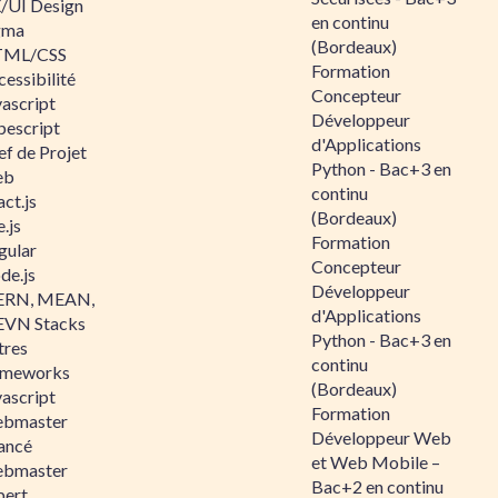
/UI Design
en continu
gma
(Bordeaux)
ML/CSS
Formation
essibilité
Concepteur
vascript
Développeur
pescript
d'Applications
ef de Projet
Python - Bac+3 en
eb
continu
ct.js
(Bordeaux)
.js
Formation
gular
Concepteur
de.js
Développeur
RN, MEAN,
d'Applications
VN Stacks
Python - Bac+3 en
tres
continu
ameworks
(Bordeaux)
vascript
Formation
bmaster
Développeur Web
ancé
et Web Mobile –
bmaster
Bac+2 en continu
pert