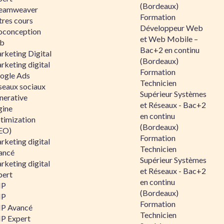
(Bordeaux)
eamweaver
Formation
tres cours
Développeur Web
oconception
et Web Mobile –
b
Bac+2 en continu
rketing Digital
(Bordeaux)
rketing digital
Formation
ogle Ads
Technicien
seaux sociaux
Supérieur Systèmes
nerative
et Réseaux - Bac+2
gine
en continu
timization
(Bordeaux)
EO)
Formation
rketing digital
Technicien
ancé
Supérieur Systèmes
rketing digital
et Réseaux - Bac+2
pert
en continu
HP
(Bordeaux)
HP
Formation
P Avancé
Technicien
P Expert