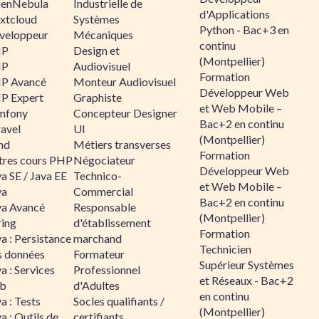
enNebula
Industrielle de
d'Applications
xtcloud
Systèmes
Python - Bac+3 en
veloppeur
Mécaniques
continu
HP
Design et
(Montpellier)
HP
Audiovisuel
Formation
P Avancé
Monteur Audiovisuel
Développeur Web
P Expert
Graphiste
et Web Mobile –
mfony
Concepteur Designer
Bac+2 en continu
ravel
UI
(Montpellier)
nd
Métiers transverses
Formation
tres cours PHP
Négociateur
Développeur Web
a SE / Java EE
Technico-
et Web Mobile –
va
Commercial
Bac+2 en continu
va Avancé
Responsable
(Montpellier)
ring
d'établissement
Formation
a : Persistance
marchand
Technicien
s données
Formateur
Supérieur Systèmes
a : Services
Professionnel
et Réseaux - Bac+2
b
d'Adultes
en continu
a : Tests
Socles qualifiants /
(Montpellier)
a : Outils de
certifiants