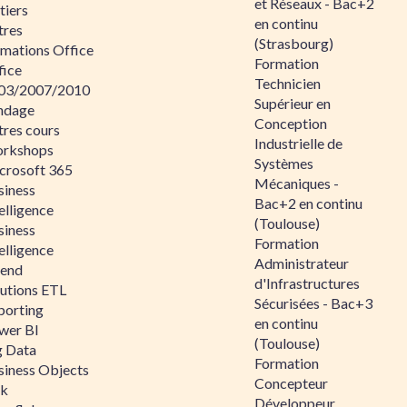
et Réseaux - Bac+2
tiers
en continu
tres
(Strasbourg)
rmations Office
Formation
fice
Technicien
03/2007/2010
Supérieur en
ndage
Conception
tres cours
Industrielle de
rkshops
Systèmes
crosoft 365
Mécaniques -
siness
Bac+2 en continu
elligence
(Toulouse)
siness
Formation
elligence
Administrateur
lend
d'Infrastructures
lutions ETL
Sécurisées - Bac+3
porting
en continu
wer BI
(Toulouse)
g Data
Formation
siness Objects
Concepteur
ik
Développeur