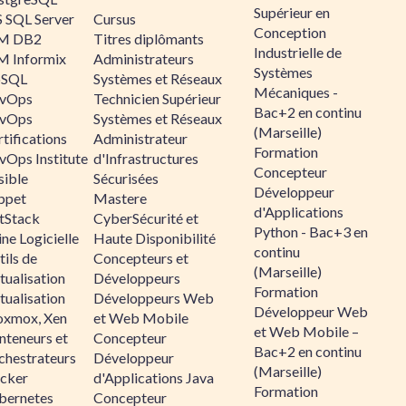
Supérieur en
 SQL Server
Cursus
Conception
M DB2
Titres diplômants
Industrielle de
M Informix
Administrateurs
Systèmes
SQL
Systèmes et Réseaux
Mécaniques -
vOps
Technicien Supérieur
Bac+2 en continu
vOps
Systèmes et Réseaux
(Marseille)
tifications
Administrateur
Formation
vOps Institute
d'Infrastructures
Concepteur
sible
Sécurisées
Développeur
ppet
Mastere
d'Applications
ltStack
CyberSécurité et
Python - Bac+3 en
ne Logicielle
Haute Disponibilité
continu
ils de
Concepteurs et
(Marseille)
tualisation
Développeurs
Formation
tualisation
Développeurs Web
Développeur Web
oxmox, Xen
et Web Mobile
et Web Mobile –
nteneurs et
Concepteur
Bac+2 en continu
chestrateurs
Développeur
(Marseille)
cker
d'Applications Java
Formation
bernetes
Concepteur