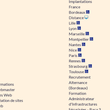
Implantations
France
Bordeaux
Distance
Lille
Lyon
Marseille
Montpellier
Nantes
Nice
Paris
Rennes
Strasbourg
Toulouse
Recrutement
Alternance
rmations
(Bordeaux)
bmaster
Formation
tes Web
Administrateur
ation de sites
d'Infrastructures
eb
Sécurisées - Bac+3