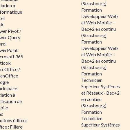
(Strasbourg)
tiation à
Formation
nformatique
Développeur Web
cel
et Web Mobile –
BA
Bac+2 en continu
wer Pivot /
(Strasbourg)
wer Query
Formation
rd
Développeur Web
werPoint
et Web Mobile –
crosoft 365
Bac+2 en continu
tlook
(Strasbourg)
reOffice /
Formation
enOffice
Technicien
ogle
Supérieur Systèmes
rkspace
et Réseaux - Bac+2
tiation à
en continu
tilisation de
(Strasbourg)
bile
Formation
ac
Technicien
utions éditeur
Supérieur Systèmes
ice : Filière