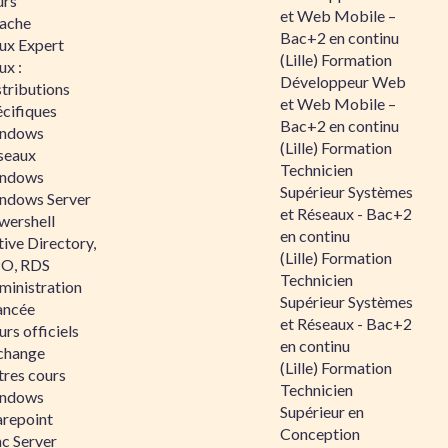
urs
et Web Mobile –
ache
Bac+2 en continu
nux Expert
(Lille) Formation
ux :
Développeur Web
tributions
et Web Mobile –
écifiques
Bac+2 en continu
ndows
(Lille) Formation
seaux
Technicien
ndows
Supérieur Systèmes
ndows Server
et Réseaux - Bac+2
wershell
en continu
ive Directory,
(Lille) Formation
O, RDS
Technicien
ministration
Supérieur Systèmes
ancée
et Réseaux - Bac+2
rs officiels
en continu
change
(Lille) Formation
tres cours
Technicien
ndows
Supérieur en
arepoint
Conception
nc Server