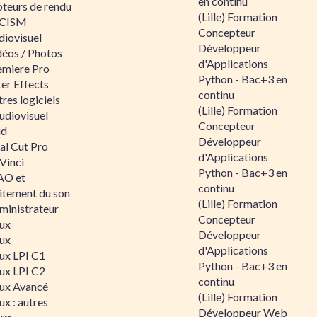
en continu
teurs de rendu
(Lille) Formation
CISM
Concepteur
diovisuel
Développeur
déos / Photos
d'Applications
emiere Pro
Python - Bac+3 en
er Effects
continu
res logiciels
(Lille) Formation
udiovisuel
Concepteur
id
Développeur
al Cut Pro
d'Applications
Vinci
Python - Bac+3 en
O et
continu
aitement du son
(Lille) Formation
ministrateur
Concepteur
nux
Développeur
nux
d'Applications
nux LPI C1
Python - Bac+3 en
nux LPI C2
continu
nux Avancé
(Lille) Formation
ux : autres
Développeur Web