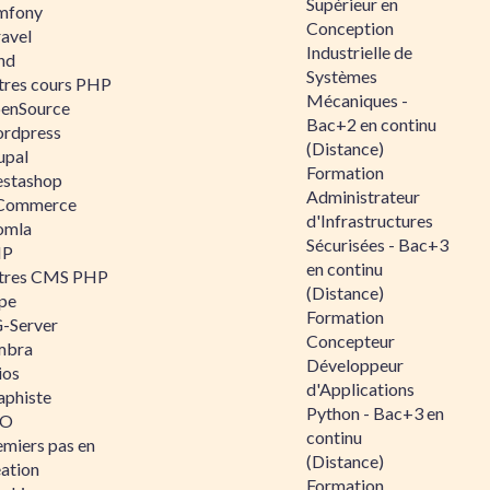
Supérieur en
mfony
Conception
ravel
Industrielle de
nd
Systèmes
tres cours PHP
Mécaniques -
enSource
Bac+2 en continu
rdpress
(Distance)
upal
Formation
estashop
Administrateur
Commerce
d'Infrastructures
omla
Sécurisées - Bac+3
IP
en continu
tres CMS PHP
(Distance)
pe
Formation
-Server
Concepteur
mbra
Développeur
ios
d'Applications
aphiste
Python - Bac+3 en
AO
continu
emiers pas en
(Distance)
éation
Formation