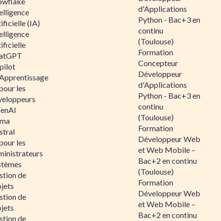
owflake
d'Applications
elligence
Python - Bac+3 en
ificielle (IA)
continu
elligence
(Toulouse)
ificielle
Formation
atGPT
Concepteur
pilot
Développeur
 Apprentissage
d'Applications
pour les
Python - Bac+3 en
veloppeurs
continu
enAI
(Toulouse)
ama
Formation
stral
Développeur Web
pour les
et Web Mobile –
ministrateurs
Bac+2 en continu
stèmes
(Toulouse)
stion de
Formation
jets
Développeur Web
stion de
et Web Mobile –
jets
Bac+2 en continu
stion de