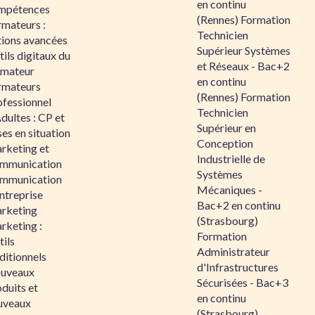
en continu
mpétences
(Rennes) Formation
rmateurs :
Technicien
tions avancées
Supérieur Systèmes
ils digitaux du
et Réseaux - Bac+2
rmateur
en continu
rmateurs
(Rennes) Formation
ofessionnel
Technicien
dultes : CP et
Supérieur en
es en situation
Conception
rketing et
Industrielle de
mmunication
Systèmes
mmunication
Mécaniques -
ntreprise
Bac+2 en continu
rketing
(Strasbourg)
rketing :
Formation
ils
Administrateur
ditionnels
d'Infrastructures
uveaux
Sécurisées - Bac+3
duits et
en continu
uveaux
(Strasbourg)