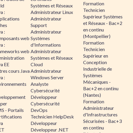
Formation
ld
Systèmes et Réseaux
Technicien
a :
Administrateur Linux
Supérieur Systèmes
plications
Administrateur
et Réseaux - Bac+2
ches
Support
en continu
a :
Administrateur
(Montpellier)
mposants web
Systèmes
Formation
a :
d'Informations
Technicien
ameworks web
Administrateur
Supérieur en
ministration
Systèmes et Réseaux
Conception
va EE
Cloud
Industrielle de
tres cours Java
Administrateur
Systèmes
a :
Windows Server
Mécaniques -
vironnements
Analyste
Bac+2 en continu
Cybersécurité
(Nantes)
veloppement
Développeur
Formation
sper
Cybersécurité
Administrateur
S - Portails
DevOps
d'Infrastructures
tifications
Technicien HelpDesk
Sécurisées - Bac+3
va
Développeur
en continu
ET
Développeur .NET