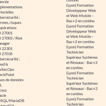
ancée
(Lyon) Formation
glementations
Développeur Web
torielles
et Web Mobile –
ersécurité :
Bac+2 en continu
rmes, risques
(Lyon) Formation
opérations
Développeur Web
O 27001
et Web Mobile –
O 27005 / Risk
Bac+2 en continu
nager
(Lyon) Formation
O 22301
Technicien
O 27035
Supérieur Systèmes
ersécurité :
et Réseaux - Bac+2
oud &
en continu
vSecOps
(Lyon) Formation
eckPoint
Technicien
ses de données
Supérieur Systèmes
L
et Réseaux - Bac+2
cess
en continu
acle
(Lyon) Formation
SQL/MariaDB
Technicien
stgreSQL