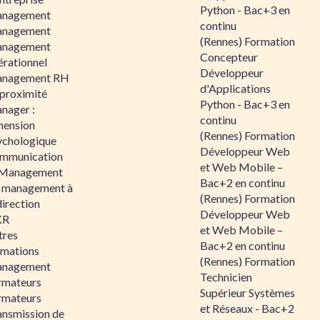
Python - Bac+3 en
nagement
continu
nagement
(Rennes) Formation
nagement
Concepteur
érationnel
Développeur
nagement RH
d'Applications
 proximité
Python - Bac+3 en
nager :
continu
mension
(Rennes) Formation
ychologique
Développeur Web
mmunication
et Web Mobile –
 Management
Bac+2 en continu
 management à
(Rennes) Formation
direction
Développeur Web
KR
et Web Mobile –
tres
Bac+2 en continu
rmations
(Rennes) Formation
nagement
Technicien
rmateurs
Supérieur Systèmes
rmateurs
et Réseaux - Bac+2
ansmission de