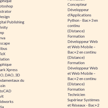
aphique
Concepteur
otoshop
Développeur
ustrator
d'Applications
Design
Python - Bac+3 en
ital Publishing
continu
inity
(Distance)
mp
Formation
nva
Développeur Web
kscape
et Web Mobile –
ribus
Bac+2 en continu
TeX
(Distance)
éation
Formation
aphique
Développeur Web
ark Xpress
et Web Mobile –
O, DAO, 3D
Bac+2 en continu
ndamentaux du
(Distance)
ssin
Formation
toCAD
Technicien
vit
Supérieur Systèmes
lidworks
et Réseaux - Bac+2
tia