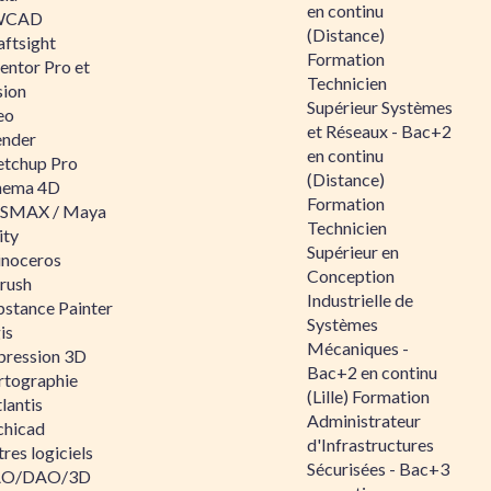
en continu
WCAD
(Distance)
aftsight
Formation
entor Pro et
Technicien
sion
Supérieur Systèmes
eo
et Réseaux - Bac+2
ender
en continu
etchup Pro
(Distance)
nema 4D
Formation
SMAX / Maya
Technicien
ity
Supérieur en
inoceros
Conception
rush
Industrielle de
bstance Painter
Systèmes
is
Mécaniques -
pression 3D
Bac+2 en continu
rtographie
(Lille) Formation
lantis
Administrateur
chicad
d'Infrastructures
res logiciels
Sécurisées - Bac+3
O/DAO/3D