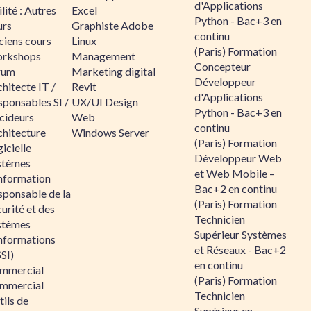
d'Applications
lité : Autres
Excel
Python - Bac+3 en
urs
Graphiste Adobe
continu
ciens cours
Linux
(Paris) Formation
rkshops
Management
Concepteur
rum
Marketing digital
Développeur
hitecte IT /
Revit
d'Applications
sponsables SI /
UX/UI Design
Python - Bac+3 en
cideurs
Web
continu
chitecture
Windows Server
(Paris) Formation
icielle
Développeur Web
stèmes
et Web Mobile –
information
Bac+2 en continu
sponsable de la
(Paris) Formation
urité et des
Technicien
stèmes
Supérieur Systèmes
informations
et Réseaux - Bac+2
SI)
en continu
mmercial
(Paris) Formation
mmercial
Technicien
ils de
Supérieur en