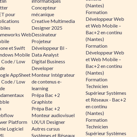
lin
informatiques
(Nantes)
tter
Concepteur
Formation
ET pour
mécanique
Développeur Web
lications
Creative Multimedia
et Web Mobile –
biles
Designer 2025
Bac+2 en continu
ameworks Web
Dessinateur
(Nantes)
bile
Projeteur
Formation
one et Swift
Développeur BI -
Développeur Web
ndows Mobile
Data Analyst
et Web Mobile –
 Code / Low
Digital Business
Bac+2 en continu
de
Developer
(Nantes)
ogle AppSheet
Monteur Intégrateur
Formation
 Code / Low
de contenus e-
Technicien
de
learning
Supérieur Systèmes
ndamentaux
Prépa Bac +2
et Réseaux - Bac+2
bble
Graphiste
en continu
n
Prépa Bac +2
(Nantes)
bflow
Monteur audiovisuel
Formation
wer Platform
UX/UI Designer
Technicien
ie Logiciel
Autres cursus
Supérieur Systèmes
ML
Systèmes et Réseaux