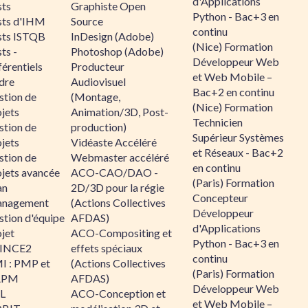
d'Applications
sts
Graphiste Open
Python - Bac+3 en
sts d'IHM
Source
continu
sts ISTQB
InDesign (Adobe)
(Nice) Formation
ts -
Photoshop (Adobe)
Développeur Web
érentiels
Producteur
et Web Mobile –
dre
Audiovisuel
Bac+2 en continu
stion de
(Montage,
(Nice) Formation
jets
Animation/3D, Post-
Technicien
stion de
production)
Supérieur Systèmes
jets
Vidéaste Accéléré
et Réseaux - Bac+2
stion de
Webmaster accéléré
en continu
ojets avancée
ACO-CAO/DAO -
(Paris) Formation
an
2D/3D pour la régie
Concepteur
nagement
(Actions Collectives
Développeur
stion d'équipe
AFDAS)
d'Applications
jet
ACO-Compositing et
Python - Bac+3 en
INCE2
effets spéciaux
continu
I : PMP et
(Actions Collectives
(Paris) Formation
APM
AFDAS)
Développeur Web
IL
ACO-Conception et
et Web Mobile –