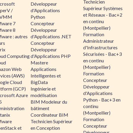
Technicien
crosoft
Développeur
Supérieur Systèmes
perV /
d'Applications
et Réseaux - Bac+2
CVMM
Python
en continu
ware 7
Concepteur
(Montpellier)
ware 8
Développeur
Formation
ware : autres
d'Applications .NET
Administrateur
urs
Concepteur
d'Infrastructures
rix
Développeur
Sécurisées - Bac+3
oud Computing
d'Applications PHP
en continu
oud
Mastere
(Montpellier)
azon Web
Applications
Formation
rvices (AWS)
Intelligentes et
Concepteur
ogle Cloud
BigData
Développeur
atform (GCP)
Ingénierie et
d'Applications
crosoft Azure
modélisation
Python - Bac+3 en
5
BIM Modeleur du
continu
ministration
bâtiment
(Montpellier)
tanix
Coordinateur BIM
Formation
ware
Technicien Supérieur
Concepteur
enStack et
en Conception
Développeur