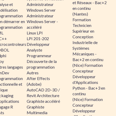
et Réseaux - Bac+2
alyse et
Administrateur
en continu
délisation
Windows Server
(Nantes)
ogrammation
Administrateur
Formation
en démarrer en
Windows Server -
Technicien
ogrammation
accéléré
Supérieur en
ML
Linux LPI
Conception
C++
LPI 201-202
Industrielle de
crocontroleurs
Développeur
Systèmes
OBOL
Analyste
Mécaniques -
lphi
Programmeur
Bac+2 en continu
by
Découverte de la
(Nice) Formation
tres langages
programmation
Concepteur
nDev
Autres
Développeur
ogrammation
After Effects
d'Applications
ctionnelle et
(Adobe)
Python - Bac+3 en
gique
AutoCAD 2D-3D /
continu
ckaging
Revit Architecture
(Nice) Formation
pplications
Graphiste accéléré
Concepteur
ngage R
Graphiste
Développeur
sts
Multimedia