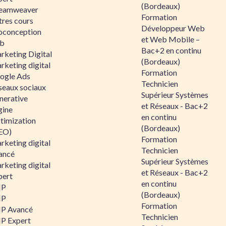
(Bordeaux)
eamweaver
Formation
tres cours
Développeur Web
oconception
et Web Mobile –
b
Bac+2 en continu
rketing Digital
(Bordeaux)
rketing digital
Formation
ogle Ads
Technicien
seaux sociaux
Supérieur Systèmes
nerative
et Réseaux - Bac+2
gine
en continu
timization
(Bordeaux)
EO)
Formation
rketing digital
Technicien
ancé
Supérieur Systèmes
rketing digital
et Réseaux - Bac+2
pert
en continu
HP
(Bordeaux)
HP
Formation
P Avancé
Technicien
P Expert