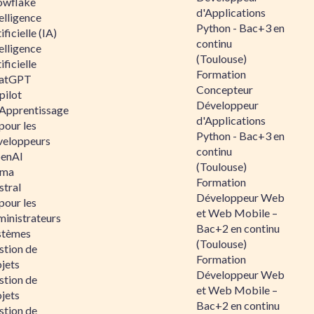
owflake
d'Applications
elligence
Python - Bac+3 en
ificielle (IA)
continu
elligence
(Toulouse)
ificielle
Formation
atGPT
Concepteur
pilot
Développeur
 Apprentissage
d'Applications
pour les
Python - Bac+3 en
veloppeurs
continu
enAI
(Toulouse)
ama
Formation
stral
Développeur Web
pour les
et Web Mobile –
ministrateurs
Bac+2 en continu
stèmes
(Toulouse)
stion de
Formation
jets
Développeur Web
stion de
et Web Mobile –
jets
Bac+2 en continu
stion de