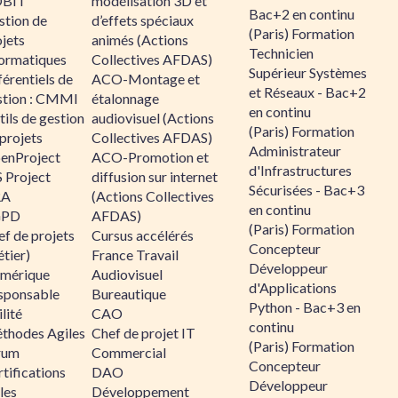
BIT
modélisation 3D et
Bac+2 en continu
stion de
d’effets spéciaux
(Paris) Formation
jets
animés (Actions
Technicien
formatiques
Collectives AFDAS)
Supérieur Systèmes
érentiels de
ACO-Montage et
et Réseaux - Bac+2
stion : CMMI
étalonnage
en continu
ils de gestion
audiovisuel (Actions
(Paris) Formation
projets
Collectives AFDAS)
Administrateur
enProject
ACO-Promotion et
d'Infrastructures
 Project
diffusion sur internet
Sécurisées - Bac+3
RA
(Actions Collectives
en continu
GPD
AFDAS)
(Paris) Formation
f de projets
Cursus accélérés
Concepteur
tier)
France Travail
Développeur
mérique
Audiovisuel
d'Applications
sponsable
Bureautique
Python - Bac+3 en
lité
CAO
continu
thodes Agiles
Chef de projet IT
(Paris) Formation
rum
Commercial
Concepteur
tifications
DAO
Développeur
les
Développement