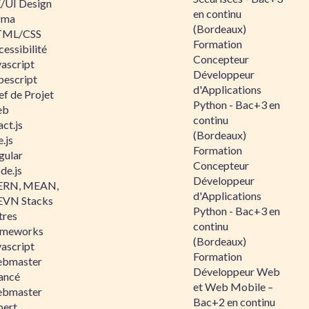
/UI Design
en continu
gma
(Bordeaux)
ML/CSS
Formation
essibilité
Concepteur
vascript
Développeur
pescript
d'Applications
ef de Projet
Python - Bac+3 en
eb
continu
ct.js
(Bordeaux)
.js
Formation
gular
Concepteur
de.js
Développeur
RN, MEAN,
d'Applications
VN Stacks
Python - Bac+3 en
tres
continu
ameworks
(Bordeaux)
vascript
Formation
bmaster
Développeur Web
ancé
et Web Mobile –
bmaster
Bac+2 en continu
pert