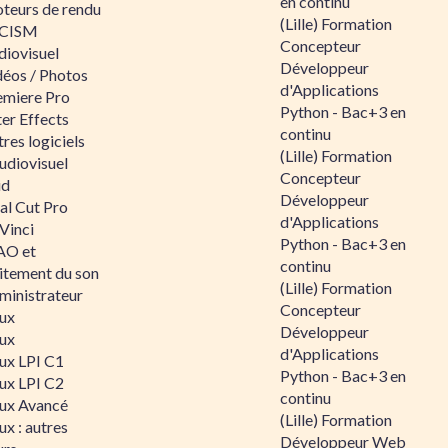
en continu
teurs de rendu
(Lille) Formation
CISM
Concepteur
diovisuel
Développeur
déos / Photos
d'Applications
emiere Pro
Python - Bac+3 en
er Effects
continu
res logiciels
(Lille) Formation
udiovisuel
Concepteur
id
Développeur
al Cut Pro
d'Applications
Vinci
Python - Bac+3 en
O et
continu
aitement du son
(Lille) Formation
ministrateur
Concepteur
nux
Développeur
nux
d'Applications
nux LPI C1
Python - Bac+3 en
nux LPI C2
continu
nux Avancé
(Lille) Formation
ux : autres
Développeur Web