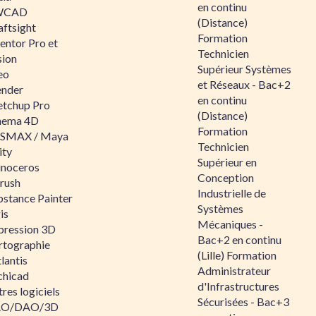
en continu
WCAD
(Distance)
aftsight
Formation
entor Pro et
Technicien
sion
Supérieur Systèmes
eo
et Réseaux - Bac+2
ender
en continu
etchup Pro
(Distance)
nema 4D
Formation
SMAX / Maya
Technicien
ity
Supérieur en
inoceros
Conception
rush
Industrielle de
bstance Painter
Systèmes
is
Mécaniques -
pression 3D
Bac+2 en continu
rtographie
(Lille) Formation
lantis
Administrateur
chicad
d'Infrastructures
res logiciels
Sécurisées - Bac+3
O/DAO/3D