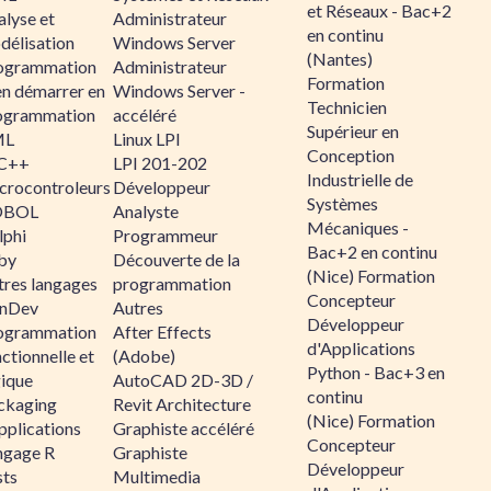
et Réseaux - Bac+2
alyse et
Administrateur
en continu
délisation
Windows Server
(Nantes)
ogrammation
Administrateur
Formation
en démarrer en
Windows Server -
Technicien
ogrammation
accéléré
Supérieur en
ML
Linux LPI
Conception
C++
LPI 201-202
Industrielle de
crocontroleurs
Développeur
Systèmes
OBOL
Analyste
Mécaniques -
lphi
Programmeur
Bac+2 en continu
by
Découverte de la
(Nice) Formation
tres langages
programmation
Concepteur
nDev
Autres
Développeur
ogrammation
After Effects
d'Applications
ctionnelle et
(Adobe)
Python - Bac+3 en
gique
AutoCAD 2D-3D /
continu
ckaging
Revit Architecture
(Nice) Formation
pplications
Graphiste accéléré
Concepteur
ngage R
Graphiste
Développeur
sts
Multimedia