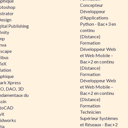
aphique
Concepteur
otoshop
Développeur
ustrator
d'Applications
Design
Python - Bac+3 en
ital Publishing
continu
inity
(Distance)
mp
Formation
nva
Développeur Web
kscape
et Web Mobile –
ribus
Bac+2 en continu
TeX
(Distance)
éation
Formation
aphique
Développeur Web
ark Xpress
et Web Mobile –
O, DAO, 3D
Bac+2 en continu
ndamentaux du
(Distance)
ssin
Formation
toCAD
Technicien
vit
Supérieur Systèmes
lidworks
et Réseaux - Bac+2
tia