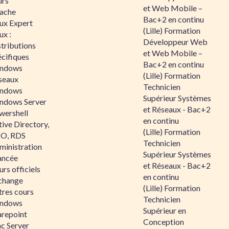
urs
et Web Mobile –
ache
Bac+2 en continu
nux Expert
(Lille) Formation
ux :
Développeur Web
tributions
et Web Mobile –
écifiques
Bac+2 en continu
ndows
(Lille) Formation
seaux
Technicien
ndows
Supérieur Systèmes
ndows Server
et Réseaux - Bac+2
wershell
en continu
ive Directory,
(Lille) Formation
O, RDS
Technicien
ministration
Supérieur Systèmes
ancée
et Réseaux - Bac+2
rs officiels
en continu
change
(Lille) Formation
tres cours
Technicien
ndows
Supérieur en
arepoint
Conception
nc Server