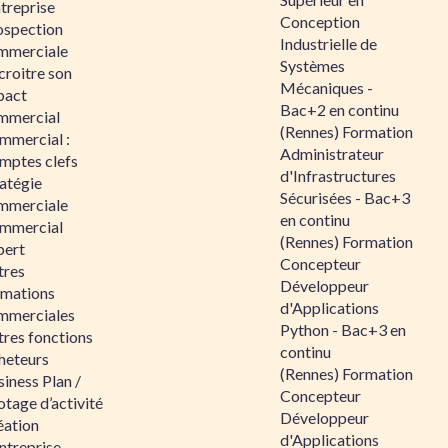
ntreprise
Conception
ospection
Industrielle de
mmerciale
Systèmes
croitre son
Mécaniques -
pact
Bac+2 en continu
mmercial
(Rennes) Formation
mmercial :
Administrateur
mptes clefs
d'Infrastructures
atégie
Sécurisées - Bac+3
mmerciale
en continu
mmercial
(Rennes) Formation
pert
Concepteur
tres
Développeur
rmations
d'Applications
mmerciales
Python - Bac+3 en
tres fonctions
continu
heteurs
(Rennes) Formation
iness Plan /
Concepteur
otage d’activité
Développeur
éation
d'Applications
ntreprise