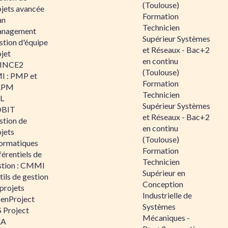
(Toulouse)
ojets avancée
Formation
an
Technicien
nagement
Supérieur Systèmes
stion d'équipe
et Réseaux - Bac+2
jet
en continu
INCE2
(Toulouse)
I : PMP et
Formation
APM
Technicien
IL
Supérieur Systèmes
BIT
et Réseaux - Bac+2
stion de
en continu
jets
(Toulouse)
formatiques
Formation
érentiels de
Technicien
stion : CMMI
Supérieur en
ils de gestion
Conception
projets
Industrielle de
enProject
Systèmes
 Project
Mécaniques -
RA