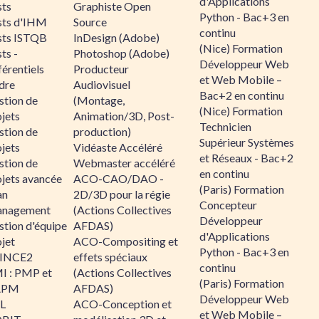
d'Applications
sts
Graphiste Open
Python - Bac+3 en
sts d'IHM
Source
continu
sts ISTQB
InDesign (Adobe)
(Nice) Formation
ts -
Photoshop (Adobe)
Développeur Web
érentiels
Producteur
et Web Mobile –
dre
Audiovisuel
Bac+2 en continu
stion de
(Montage,
(Nice) Formation
jets
Animation/3D, Post-
Technicien
stion de
production)
Supérieur Systèmes
jets
Vidéaste Accéléré
et Réseaux - Bac+2
stion de
Webmaster accéléré
en continu
ojets avancée
ACO-CAO/DAO -
(Paris) Formation
an
2D/3D pour la régie
Concepteur
nagement
(Actions Collectives
Développeur
stion d'équipe
AFDAS)
d'Applications
jet
ACO-Compositing et
Python - Bac+3 en
INCE2
effets spéciaux
continu
I : PMP et
(Actions Collectives
(Paris) Formation
APM
AFDAS)
Développeur Web
IL
ACO-Conception et
et Web Mobile –