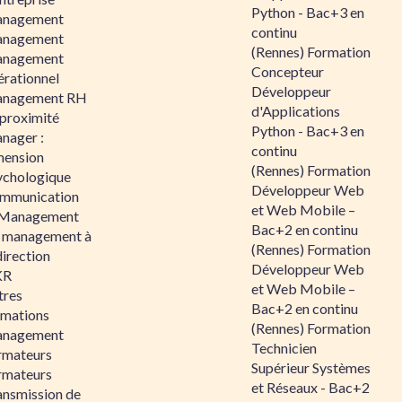
Python - Bac+3 en
nagement
continu
nagement
(Rennes) Formation
nagement
Concepteur
érationnel
Développeur
nagement RH
d'Applications
 proximité
Python - Bac+3 en
nager :
continu
mension
(Rennes) Formation
ychologique
Développeur Web
mmunication
et Web Mobile –
 Management
Bac+2 en continu
 management à
(Rennes) Formation
direction
Développeur Web
KR
et Web Mobile –
tres
Bac+2 en continu
rmations
(Rennes) Formation
nagement
Technicien
rmateurs
Supérieur Systèmes
rmateurs
et Réseaux - Bac+2
ansmission de