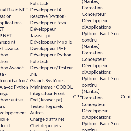
(Nantes)
Fullstack
Formation
sual Basic.NET
Développeur IA
Concepteur
éation
Reactive (Python)
Développeur
pplications
Développeur Java
d'Applications
ET
Développeur
Python - Bac+3 en
P.NET
Javascript
continu
arepoint
Développeur Mobile
(Nantes)
ET avancé
Développeur PHP
Formation
thon
Développeur Python
Concepteur
thon
Fullstack
Développeur
thon Avancé
Développeur/Testeur
d'Applications
ta /
.NET
Python - Bac+3 en
tomatisation /
Grands Systèmes -
continu
A avec Python
Mainframe / COBOL
(Nantes)
ango
Intégrateur Front-
CPF
Cont
Formation
hon : autres
End (Javascript)
Concepteur
urs
Testeur logiciels
Développeur
veloppement
Autres
d'Applications
bile
Chargé d'affaires
Python - Bac+3 en
droid
Chef de projets
continu