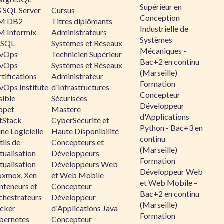
Supérieur en
 SQL Server
Cursus
Conception
M DB2
Titres diplômants
Industrielle de
M Informix
Administrateurs
Systèmes
SQL
Systèmes et Réseaux
Mécaniques -
vOps
Technicien Supérieur
Bac+2 en continu
vOps
Systèmes et Réseaux
(Marseille)
tifications
Administrateur
Formation
vOps Institute
d'Infrastructures
Concepteur
sible
Sécurisées
Développeur
ppet
Mastere
d'Applications
ltStack
CyberSécurité et
Python - Bac+3 en
ne Logicielle
Haute Disponibilité
continu
ils de
Concepteurs et
(Marseille)
tualisation
Développeurs
Formation
tualisation
Développeurs Web
Développeur Web
oxmox, Xen
et Web Mobile
et Web Mobile –
nteneurs et
Concepteur
Bac+2 en continu
chestrateurs
Développeur
(Marseille)
cker
d'Applications Java
Formation
bernetes
Concepteur