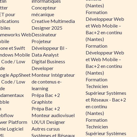
lin
informatiques
(Nantes)
tter
Concepteur
Formation
ET pour
mécanique
Développeur Web
lications
Creative Multimedia
et Web Mobile –
biles
Designer 2025
Bac+2 en continu
ameworks Web
Dessinateur
(Nantes)
bile
Projeteur
Formation
one et Swift
Développeur BI -
Développeur Web
ndows Mobile
Data Analyst
et Web Mobile –
 Code / Low
Digital Business
Bac+2 en continu
de
Developer
(Nantes)
ogle AppSheet
Monteur Intégrateur
Formation
 Code / Low
de contenus e-
Technicien
de
learning
Supérieur Systèmes
ndamentaux
Prépa Bac +2
et Réseaux - Bac+2
bble
Graphiste
en continu
n
Prépa Bac +2
(Nantes)
bflow
Monteur audiovisuel
Formation
wer Platform
UX/UI Designer
Technicien
ie Logiciel
Autres cursus
Supérieur Systèmes
ML
Systèmes et Réseaux