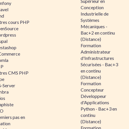
Supérieur en
mfony
Conception
ravel
Industrielle de
nd
Systèmes
tres cours PHP
Mécaniques -
enSource
Bac+2 en continu
rdpress
(Distance)
upal
Formation
estashop
Administrateur
Commerce
d'Infrastructures
omla
Sécurisées - Bac+3
IP
en continu
tres CMS PHP
(Distance)
pe
Formation
-Server
Concepteur
mbra
Développeur
ios
d'Applications
aphiste
Python - Bac+3 en
AO
continu
emiers pas en
(Distance)
éation
Formation