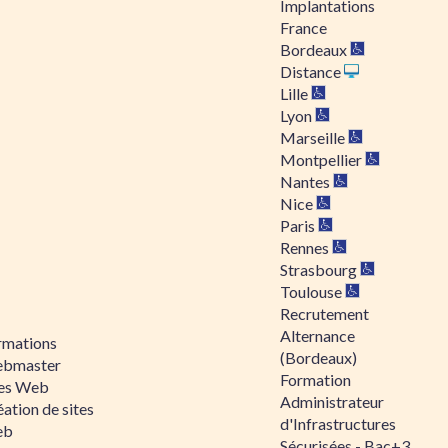
Implantations
France
Bordeaux
Distance
Lille
Lyon
Marseille
Montpellier
Nantes
Nice
Paris
Rennes
Strasbourg
Toulouse
Recrutement
Alternance
rmations
(Bordeaux)
bmaster
Formation
tes Web
Administrateur
ation de sites
d'Infrastructures
eb
Sécurisées - Bac+3