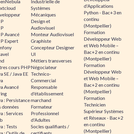
enNebula
Industrielle de
d'Applications
xtcloud
Systèmes
Python - Bac+3 en
veloppeur
Mécaniques
continu
HP
Design et
(Montpellier)
HP
Audiovisuel
Formation
P Avancé
Monteur Audiovisuel
Développeur Web
P Expert
Graphiste
et Web Mobile –
mfony
Concepteur Designer
Bac+2 en continu
ravel
UI
(Montpellier)
nd
Métiers transverses
Formation
tres cours PHP
Négociateur
Développeur Web
a SE / Java EE
Technico-
et Web Mobile –
va
Commercial
Bac+2 en continu
va Avancé
Responsable
(Montpellier)
ring
d'établissement
Formation
a : Persistance
marchand
Technicien
s données
Formateur
Supérieur Systèmes
a : Services
Professionnel
et Réseaux - Bac+2
b
d'Adultes
en continu
a : Tests
Socles qualifiants /
(Montpellier)
a : Outils de
certifiants