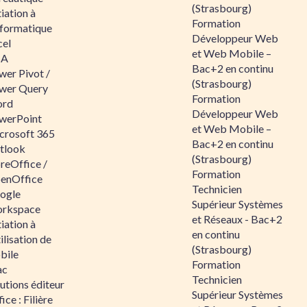
(Strasbourg)
tiation à
Formation
nformatique
Développeur Web
cel
et Web Mobile –
BA
Bac+2 en continu
wer Pivot /
(Strasbourg)
wer Query
Formation
rd
Développeur Web
werPoint
et Web Mobile –
crosoft 365
Bac+2 en continu
tlook
(Strasbourg)
reOffice /
Formation
enOffice
Technicien
ogle
Supérieur Systèmes
rkspace
et Réseaux - Bac+2
tiation à
en continu
tilisation de
(Strasbourg)
bile
Formation
ac
Technicien
utions éditeur
Supérieur Systèmes
ice : Filière