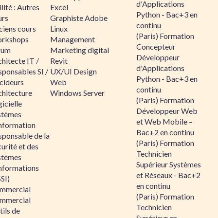
d'Applications
lité : Autres
Excel
Python - Bac+3 en
urs
Graphiste Adobe
continu
ciens cours
Linux
(Paris) Formation
rkshops
Management
Concepteur
rum
Marketing digital
Développeur
hitecte IT /
Revit
d'Applications
sponsables SI /
UX/UI Design
Python - Bac+3 en
cideurs
Web
continu
chitecture
Windows Server
(Paris) Formation
icielle
Développeur Web
stèmes
et Web Mobile –
information
Bac+2 en continu
sponsable de la
(Paris) Formation
urité et des
Technicien
stèmes
Supérieur Systèmes
informations
et Réseaux - Bac+2
SI)
en continu
mmercial
(Paris) Formation
mmercial
Technicien
ils de
Supérieur en