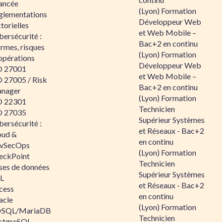
ancée
(Lyon) Formation
glementations
Développeur Web
torielles
et Web Mobile –
ersécurité :
Bac+2 en continu
rmes, risques
(Lyon) Formation
opérations
Développeur Web
O 27001
et Web Mobile –
O 27005 / Risk
Bac+2 en continu
nager
(Lyon) Formation
O 22301
Technicien
O 27035
Supérieur Systèmes
ersécurité :
et Réseaux - Bac+2
oud &
en continu
vSecOps
(Lyon) Formation
eckPoint
Technicien
ses de données
Supérieur Systèmes
L
et Réseaux - Bac+2
cess
en continu
acle
(Lyon) Formation
SQL/MariaDB
Technicien
stgreSQL