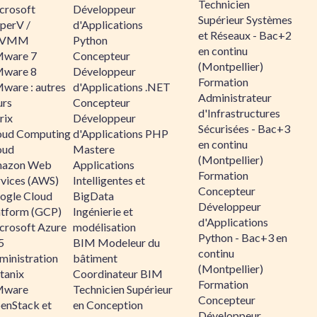
Technicien
crosoft
Développeur
Supérieur Systèmes
perV /
d'Applications
et Réseaux - Bac+2
CVMM
Python
en continu
ware 7
Concepteur
(Montpellier)
ware 8
Développeur
Formation
ware : autres
d'Applications .NET
Administrateur
urs
Concepteur
d'Infrastructures
rix
Développeur
Sécurisées - Bac+3
oud Computing
d'Applications PHP
en continu
oud
Mastere
(Montpellier)
azon Web
Applications
Formation
rvices (AWS)
Intelligentes et
Concepteur
ogle Cloud
BigData
Développeur
atform (GCP)
Ingénierie et
d'Applications
crosoft Azure
modélisation
Python - Bac+3 en
5
BIM Modeleur du
continu
ministration
bâtiment
(Montpellier)
tanix
Coordinateur BIM
Formation
ware
Technicien Supérieur
Concepteur
enStack et
en Conception
Développeur