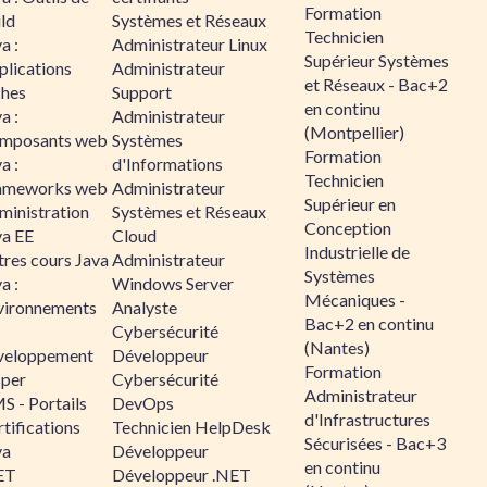
Formation
ld
Systèmes et Réseaux
Technicien
a :
Administrateur Linux
Supérieur Systèmes
plications
Administrateur
et Réseaux - Bac+2
ches
Support
en continu
a :
Administrateur
(Montpellier)
mposants web
Systèmes
Formation
a :
d'Informations
Technicien
ameworks web
Administrateur
Supérieur en
ministration
Systèmes et Réseaux
Conception
va EE
Cloud
Industrielle de
tres cours Java
Administrateur
Systèmes
a :
Windows Server
Mécaniques -
vironnements
Analyste
Bac+2 en continu
Cybersécurité
(Nantes)
veloppement
Développeur
Formation
sper
Cybersécurité
Administrateur
S - Portails
DevOps
d'Infrastructures
tifications
Technicien HelpDesk
Sécurisées - Bac+3
va
Développeur
en continu
ET
Développeur .NET