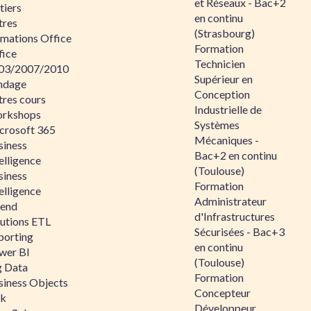
et Réseaux - Bac+2
tiers
en continu
tres
(Strasbourg)
rmations Office
Formation
fice
Technicien
03/2007/2010
Supérieur en
ndage
Conception
tres cours
Industrielle de
rkshops
Systèmes
crosoft 365
Mécaniques -
siness
Bac+2 en continu
elligence
(Toulouse)
siness
Formation
elligence
Administrateur
lend
d'Infrastructures
lutions ETL
Sécurisées - Bac+3
porting
en continu
wer BI
(Toulouse)
g Data
Formation
siness Objects
Concepteur
ik
Développeur