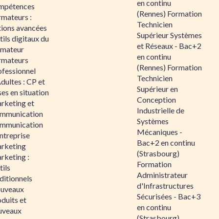
en continu
mpétences
(Rennes) Formation
rmateurs :
Technicien
tions avancées
Supérieur Systèmes
ils digitaux du
et Réseaux - Bac+2
rmateur
en continu
rmateurs
(Rennes) Formation
ofessionnel
Technicien
dultes : CP et
Supérieur en
es en situation
Conception
rketing et
Industrielle de
mmunication
Systèmes
mmunication
Mécaniques -
ntreprise
Bac+2 en continu
rketing
(Strasbourg)
rketing :
Formation
ils
Administrateur
ditionnels
d'Infrastructures
uveaux
Sécurisées - Bac+3
duits et
en continu
uveaux
(Strasbourg)