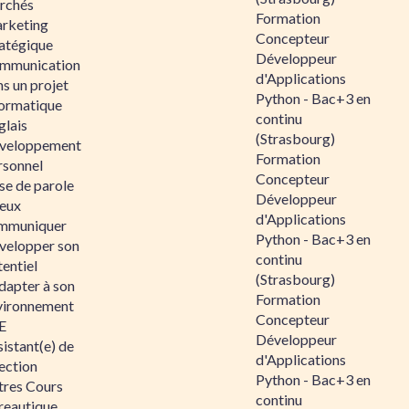
rchés
Formation
rketing
Concepteur
ratégique
Développeur
mmunication
d'Applications
s un projet
Python - Bac+3 en
formatique
continu
glais
(Strasbourg)
veloppement
Formation
rsonnel
Concepteur
se de parole
Développeur
eux
d'Applications
mmuniquer
Python - Bac+3 en
velopper son
continu
entiel
(Strasbourg)
dapter à son
Formation
vironnement
Concepteur
E
Développeur
istant(e) de
d'Applications
ection
Python - Bac+3 en
tres Cours
continu
reautique