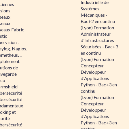
Industrielle de
ciennes
Systèmes
rsions
Mécaniques -
seaux
Bac+2 en continu
seaux
(Lyon) Formation
seaux Fabric
Administrateur
stic
d'Infrastructures
ervision :
Sécurisées - Bac+3
aylog, Nagios,
en continu
metheus, ...
(Lyon) Formation
ploiement
Concepteur
utions de
Développeur
uvegarde
d'Applications
sco
Python - Bac+3 en
ormshield
continu
bersécurité
(Lyon) Formation
bersécurité
Concepteur
ndamentaux
Développeur
cking et
d'Applications
urité
Python - Bac+3 en
bersécurité
continu