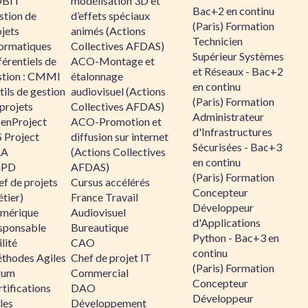
BIT
modélisation 3D et
Bac+2 en continu
stion de
d’effets spéciaux
(Paris) Formation
jets
animés (Actions
Technicien
formatiques
Collectives AFDAS)
Supérieur Systèmes
érentiels de
ACO-Montage et
et Réseaux - Bac+2
stion : CMMI
étalonnage
en continu
ils de gestion
audiovisuel (Actions
(Paris) Formation
projets
Collectives AFDAS)
Administrateur
enProject
ACO-Promotion et
d'Infrastructures
 Project
diffusion sur internet
Sécurisées - Bac+3
RA
(Actions Collectives
en continu
GPD
AFDAS)
(Paris) Formation
f de projets
Cursus accélérés
Concepteur
tier)
France Travail
Développeur
mérique
Audiovisuel
d'Applications
sponsable
Bureautique
Python - Bac+3 en
lité
CAO
continu
thodes Agiles
Chef de projet IT
(Paris) Formation
rum
Commercial
Concepteur
tifications
DAO
Développeur
les
Développement