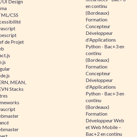
/UI Design
en continu
gma
(Bordeaux)
ML/CSS
Formation
essibilité
Concepteur
vascript
Développeur
pescript
d'Applications
ef de Projet
Python - Bac+3 en
eb
continu
ct.js
(Bordeaux)
.js
Formation
gular
Concepteur
de.js
Développeur
RN, MEAN,
d'Applications
VN Stacks
Python - Bac+3 en
tres
continu
ameworks
(Bordeaux)
vascript
Formation
bmaster
Développeur Web
ancé
et Web Mobile –
bmaster
Bac+2 en continu
pert