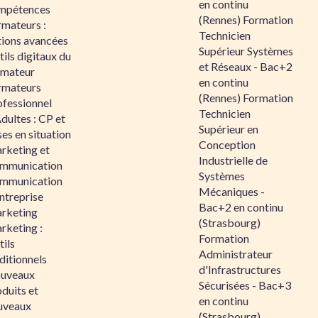
en continu
mpétences
(Rennes) Formation
rmateurs :
Technicien
tions avancées
Supérieur Systèmes
ils digitaux du
et Réseaux - Bac+2
rmateur
en continu
rmateurs
(Rennes) Formation
ofessionnel
Technicien
dultes : CP et
Supérieur en
es en situation
Conception
rketing et
Industrielle de
mmunication
Systèmes
mmunication
Mécaniques -
ntreprise
Bac+2 en continu
rketing
(Strasbourg)
rketing :
Formation
ils
Administrateur
ditionnels
d'Infrastructures
uveaux
Sécurisées - Bac+3
duits et
en continu
uveaux
(Strasbourg)