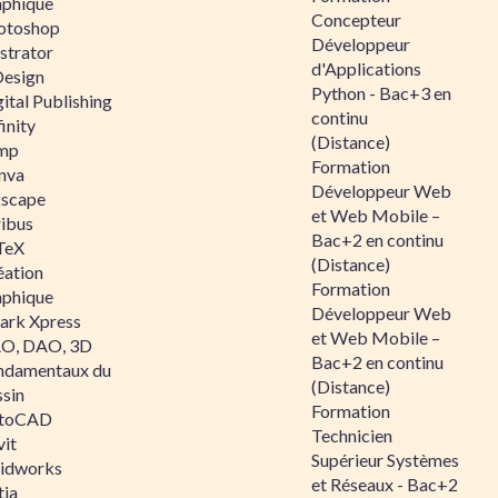
aphique
Concepteur
otoshop
Développeur
ustrator
d'Applications
Design
Python - Bac+3 en
ital Publishing
continu
inity
(Distance)
mp
Formation
nva
Développeur Web
kscape
et Web Mobile –
ribus
Bac+2 en continu
TeX
(Distance)
éation
Formation
aphique
Développeur Web
ark Xpress
et Web Mobile –
O, DAO, 3D
Bac+2 en continu
ndamentaux du
(Distance)
ssin
Formation
toCAD
Technicien
vit
Supérieur Systèmes
lidworks
et Réseaux - Bac+2
tia