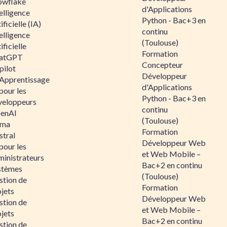
owflake
d'Applications
elligence
Python - Bac+3 en
ificielle (IA)
continu
elligence
(Toulouse)
ificielle
Formation
atGPT
Concepteur
pilot
Développeur
 Apprentissage
d'Applications
pour les
Python - Bac+3 en
veloppeurs
continu
enAI
(Toulouse)
ama
Formation
stral
Développeur Web
pour les
et Web Mobile –
ministrateurs
Bac+2 en continu
stèmes
(Toulouse)
stion de
Formation
jets
Développeur Web
stion de
et Web Mobile –
jets
Bac+2 en continu
stion de