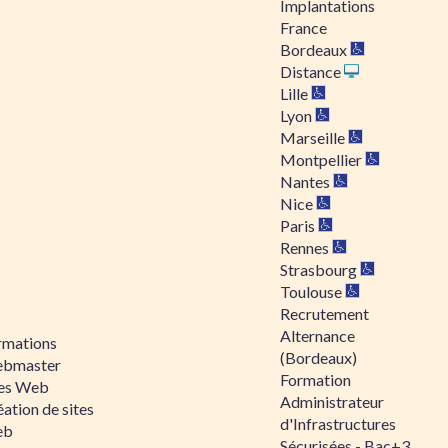
Implantations
France
Bordeaux
Distance
Lille
Lyon
Marseille
Montpellier
Nantes
Nice
Paris
Rennes
Strasbourg
Toulouse
Recrutement
Alternance
rmations
(Bordeaux)
bmaster
Formation
tes Web
Administrateur
ation de sites
d'Infrastructures
eb
Sécurisées - Bac+3