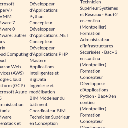
Technicien
crosoft
Développeur
Supérieur Systèmes
perV /
d'Applications
et Réseaux - Bac+2
CVMM
Python
en continu
ware 7
Concepteur
(Montpellier)
ware 8
Développeur
Formation
ware : autres
d'Applications .NET
Administrateur
urs
Concepteur
d'Infrastructures
rix
Développeur
Sécurisées - Bac+3
oud Computing
d'Applications PHP
en continu
oud
Mastere
(Montpellier)
azon Web
Applications
Formation
rvices (AWS)
Intelligentes et
Concepteur
ogle Cloud
BigData
Développeur
atform (GCP)
Ingénierie et
d'Applications
crosoft Azure
modélisation
Python - Bac+3 en
5
BIM Modeleur du
continu
ministration
bâtiment
(Montpellier)
tanix
Coordinateur BIM
Formation
ware
Technicien Supérieur
Concepteur
enStack et
en Conception
Développeur