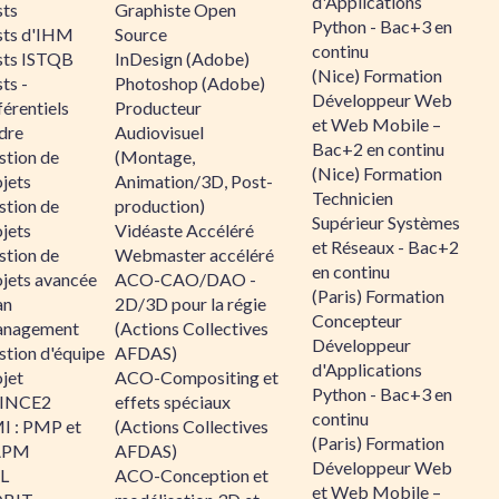
d'Applications
sts
Graphiste Open
Python - Bac+3 en
sts d'IHM
Source
continu
sts ISTQB
InDesign (Adobe)
(Nice) Formation
ts -
Photoshop (Adobe)
Développeur Web
érentiels
Producteur
et Web Mobile –
dre
Audiovisuel
Bac+2 en continu
stion de
(Montage,
(Nice) Formation
jets
Animation/3D, Post-
Technicien
stion de
production)
Supérieur Systèmes
jets
Vidéaste Accéléré
et Réseaux - Bac+2
stion de
Webmaster accéléré
en continu
ojets avancée
ACO-CAO/DAO -
(Paris) Formation
an
2D/3D pour la régie
Concepteur
nagement
(Actions Collectives
Développeur
stion d'équipe
AFDAS)
d'Applications
jet
ACO-Compositing et
Python - Bac+3 en
INCE2
effets spéciaux
continu
I : PMP et
(Actions Collectives
(Paris) Formation
APM
AFDAS)
Développeur Web
IL
ACO-Conception et
et Web Mobile –