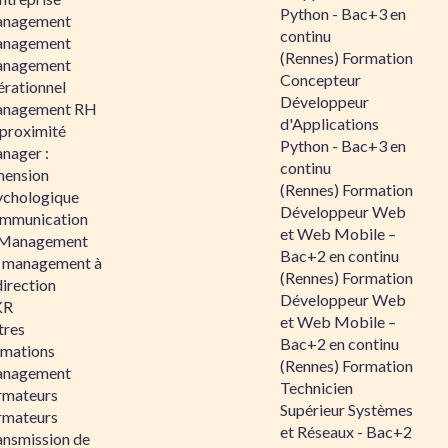
Python - Bac+3 en
nagement
continu
nagement
(Rennes) Formation
nagement
Concepteur
érationnel
Développeur
nagement RH
d'Applications
 proximité
Python - Bac+3 en
nager :
continu
mension
(Rennes) Formation
ychologique
Développeur Web
mmunication
et Web Mobile –
 Management
Bac+2 en continu
 management à
(Rennes) Formation
direction
Développeur Web
KR
et Web Mobile –
tres
Bac+2 en continu
rmations
(Rennes) Formation
nagement
Technicien
rmateurs
Supérieur Systèmes
rmateurs
et Réseaux - Bac+2
ansmission de