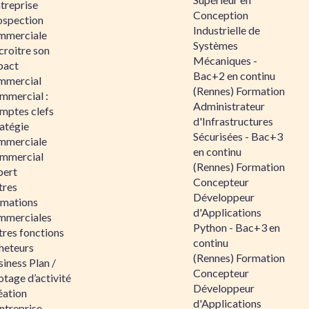
ntreprise
Conception
ospection
Industrielle de
mmerciale
Systèmes
croitre son
Mécaniques -
pact
Bac+2 en continu
mmercial
(Rennes) Formation
mmercial :
Administrateur
mptes clefs
d'Infrastructures
atégie
Sécurisées - Bac+3
mmerciale
en continu
mmercial
(Rennes) Formation
pert
Concepteur
tres
Développeur
rmations
d'Applications
mmerciales
Python - Bac+3 en
tres fonctions
continu
heteurs
(Rennes) Formation
iness Plan /
Concepteur
otage d’activité
Développeur
éation
d'Applications
ntreprise