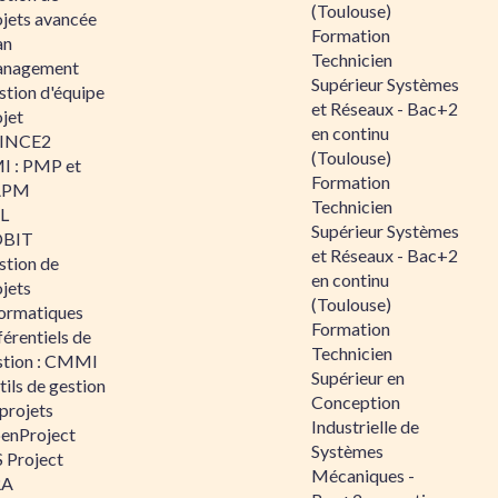
(Toulouse)
ojets avancée
Formation
an
Technicien
nagement
Supérieur Systèmes
stion d'équipe
et Réseaux - Bac+2
jet
en continu
INCE2
(Toulouse)
I : PMP et
Formation
APM
Technicien
IL
Supérieur Systèmes
BIT
et Réseaux - Bac+2
stion de
en continu
jets
(Toulouse)
formatiques
Formation
érentiels de
Technicien
stion : CMMI
Supérieur en
ils de gestion
Conception
projets
Industrielle de
enProject
Systèmes
 Project
Mécaniques -
RA