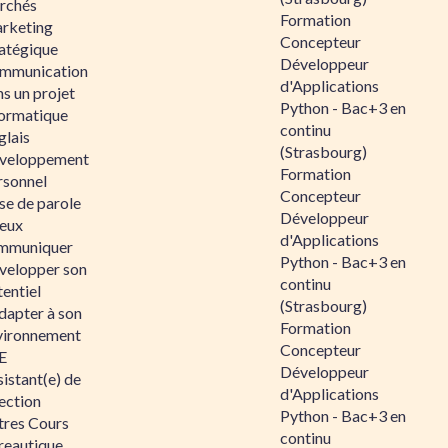
rchés
Formation
rketing
Concepteur
ratégique
Développeur
mmunication
d'Applications
s un projet
Python - Bac+3 en
formatique
continu
glais
(Strasbourg)
veloppement
Formation
rsonnel
Concepteur
se de parole
Développeur
eux
d'Applications
mmuniquer
Python - Bac+3 en
velopper son
continu
entiel
(Strasbourg)
dapter à son
Formation
vironnement
Concepteur
E
Développeur
istant(e) de
d'Applications
ection
Python - Bac+3 en
tres Cours
continu
reautique