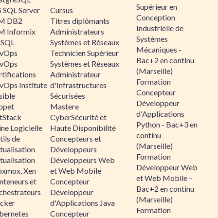
Supérieur en
 SQL Server
Cursus
Conception
M DB2
Titres diplômants
Industrielle de
M Informix
Administrateurs
Systèmes
SQL
Systèmes et Réseaux
Mécaniques -
vOps
Technicien Supérieur
Bac+2 en continu
vOps
Systèmes et Réseaux
(Marseille)
tifications
Administrateur
Formation
vOps Institute
d'Infrastructures
Concepteur
sible
Sécurisées
Développeur
ppet
Mastere
d'Applications
ltStack
CyberSécurité et
Python - Bac+3 en
ne Logicielle
Haute Disponibilité
continu
ils de
Concepteurs et
(Marseille)
tualisation
Développeurs
Formation
tualisation
Développeurs Web
Développeur Web
oxmox, Xen
et Web Mobile
et Web Mobile –
nteneurs et
Concepteur
Bac+2 en continu
chestrateurs
Développeur
(Marseille)
cker
d'Applications Java
Formation
bernetes
Concepteur