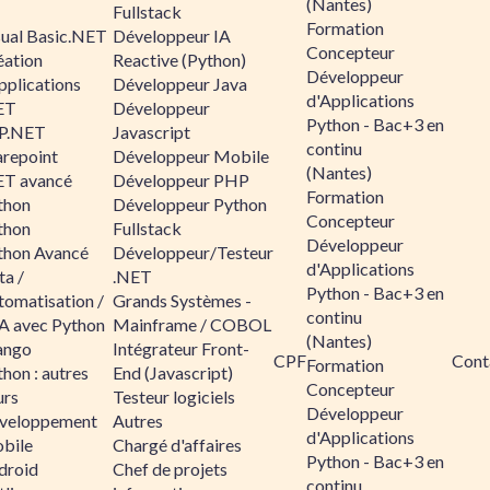
(Nantes)
Fullstack
Formation
sual Basic.NET
Développeur IA
Concepteur
éation
Reactive (Python)
Développeur
pplications
Développeur Java
d'Applications
ET
Développeur
Python - Bac+3 en
P.NET
Javascript
continu
arepoint
Développeur Mobile
(Nantes)
ET avancé
Développeur PHP
Formation
thon
Développeur Python
Concepteur
thon
Fullstack
Développeur
thon Avancé
Développeur/Testeur
d'Applications
ta /
.NET
Python - Bac+3 en
tomatisation /
Grands Systèmes -
continu
A avec Python
Mainframe / COBOL
(Nantes)
ango
Intégrateur Front-
CPF
Cont
Formation
hon : autres
End (Javascript)
Concepteur
urs
Testeur logiciels
Développeur
veloppement
Autres
d'Applications
bile
Chargé d'affaires
Python - Bac+3 en
droid
Chef de projets
continu