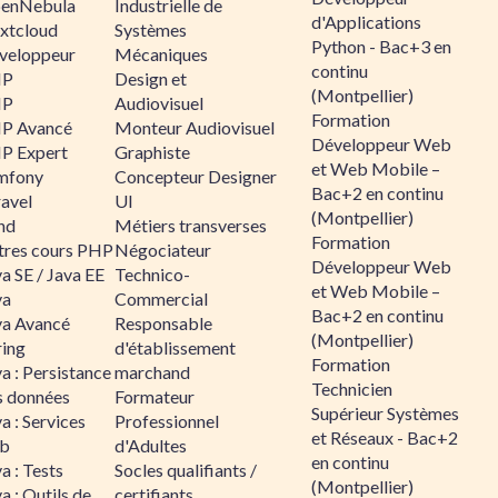
enNebula
Industrielle de
d'Applications
xtcloud
Systèmes
Python - Bac+3 en
veloppeur
Mécaniques
continu
HP
Design et
(Montpellier)
HP
Audiovisuel
Formation
P Avancé
Monteur Audiovisuel
Développeur Web
P Expert
Graphiste
et Web Mobile –
mfony
Concepteur Designer
Bac+2 en continu
ravel
UI
(Montpellier)
nd
Métiers transverses
Formation
tres cours PHP
Négociateur
Développeur Web
a SE / Java EE
Technico-
et Web Mobile –
va
Commercial
Bac+2 en continu
va Avancé
Responsable
(Montpellier)
ring
d'établissement
Formation
a : Persistance
marchand
Technicien
s données
Formateur
Supérieur Systèmes
a : Services
Professionnel
et Réseaux - Bac+2
b
d'Adultes
en continu
a : Tests
Socles qualifiants /
(Montpellier)
a : Outils de
certifiants