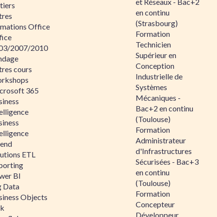
et Réseaux - Bac+2
tiers
en continu
tres
(Strasbourg)
rmations Office
Formation
fice
Technicien
03/2007/2010
Supérieur en
ndage
Conception
tres cours
Industrielle de
rkshops
Systèmes
crosoft 365
Mécaniques -
siness
Bac+2 en continu
elligence
(Toulouse)
siness
Formation
elligence
Administrateur
lend
d'Infrastructures
lutions ETL
Sécurisées - Bac+3
porting
en continu
wer BI
(Toulouse)
g Data
Formation
siness Objects
Concepteur
ik
Développeur