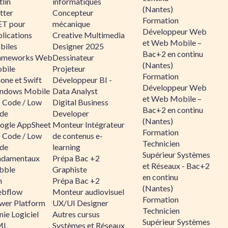
lin
informatiques
(Nantes)
tter
Concepteur
Formation
ET pour
mécanique
Développeur Web
lications
Creative Multimedia
et Web Mobile –
biles
Designer 2025
Bac+2 en continu
ameworks Web
Dessinateur
(Nantes)
bile
Projeteur
Formation
one et Swift
Développeur BI -
Développeur Web
ndows Mobile
Data Analyst
et Web Mobile –
 Code / Low
Digital Business
Bac+2 en continu
de
Developer
(Nantes)
ogle AppSheet
Monteur Intégrateur
Formation
 Code / Low
de contenus e-
Technicien
de
learning
Supérieur Systèmes
ndamentaux
Prépa Bac +2
et Réseaux - Bac+2
bble
Graphiste
en continu
n
Prépa Bac +2
(Nantes)
bflow
Monteur audiovisuel
Formation
wer Platform
UX/UI Designer
Technicien
ie Logiciel
Autres cursus
Supérieur Systèmes
ML
Systèmes et Réseaux