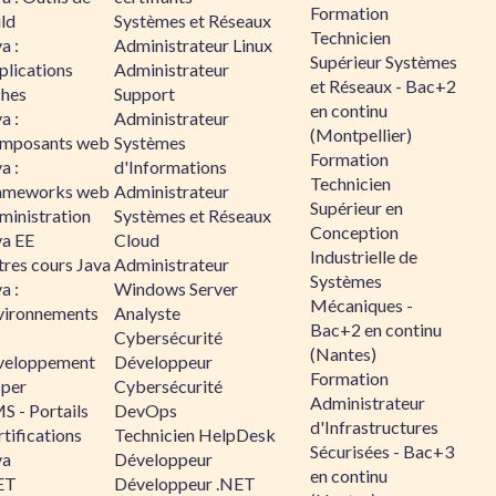
Formation
ld
Systèmes et Réseaux
Technicien
a :
Administrateur Linux
Supérieur Systèmes
plications
Administrateur
et Réseaux - Bac+2
ches
Support
en continu
a :
Administrateur
(Montpellier)
mposants web
Systèmes
Formation
a :
d'Informations
Technicien
ameworks web
Administrateur
Supérieur en
ministration
Systèmes et Réseaux
Conception
va EE
Cloud
Industrielle de
tres cours Java
Administrateur
Systèmes
a :
Windows Server
Mécaniques -
vironnements
Analyste
Bac+2 en continu
Cybersécurité
(Nantes)
veloppement
Développeur
Formation
sper
Cybersécurité
Administrateur
S - Portails
DevOps
d'Infrastructures
tifications
Technicien HelpDesk
Sécurisées - Bac+3
va
Développeur
en continu
ET
Développeur .NET