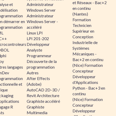
et Réseaux - Bac+2
alyse et
Administrateur
en continu
délisation
Windows Server
(Nantes)
ogrammation
Administrateur
Formation
en démarrer en
Windows Server -
Technicien
ogrammation
accéléré
Supérieur en
ML
Linux LPI
Conception
C++
LPI 201-202
Industrielle de
crocontroleurs
Développeur
Systèmes
OBOL
Analyste
Mécaniques -
lphi
Programmeur
Bac+2 en continu
by
Découverte de la
(Nice) Formation
tres langages
programmation
Concepteur
nDev
Autres
Développeur
ogrammation
After Effects
d'Applications
ctionnelle et
(Adobe)
Python - Bac+3 en
gique
AutoCAD 2D-3D /
continu
ckaging
Revit Architecture
(Nice) Formation
pplications
Graphiste accéléré
Concepteur
ngage R
Graphiste
Développeur
sts
Multimedia