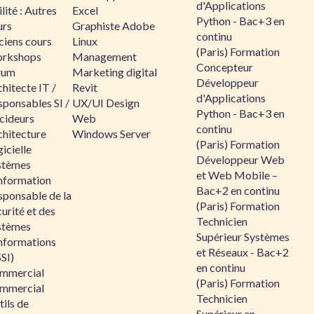
d'Applications
lité : Autres
Excel
Python - Bac+3 en
urs
Graphiste Adobe
continu
ciens cours
Linux
(Paris) Formation
rkshops
Management
Concepteur
rum
Marketing digital
Développeur
hitecte IT /
Revit
d'Applications
sponsables SI /
UX/UI Design
Python - Bac+3 en
cideurs
Web
continu
chitecture
Windows Server
(Paris) Formation
icielle
Développeur Web
stèmes
et Web Mobile –
information
Bac+2 en continu
sponsable de la
(Paris) Formation
urité et des
Technicien
stèmes
Supérieur Systèmes
informations
et Réseaux - Bac+2
SI)
en continu
mmercial
(Paris) Formation
mmercial
Technicien
ils de
Supérieur en