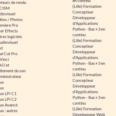
en continu
teurs de rendu
(Lille) Formation
CISM
Concepteur
diovisuel
Développeur
déos / Photos
d'Applications
emiere Pro
Python - Bac+3 en
er Effects
continu
res logiciels
(Lille) Formation
udiovisuel
Concepteur
id
Développeur
al Cut Pro
d'Applications
Vinci
Python - Bac+3 en
O et
continu
aitement du son
(Lille) Formation
ministrateur
Concepteur
nux
Développeur
nux
d'Applications
nux LPI C1
Python - Bac+3 en
nux LPI C2
continu
nux Avancé
(Lille) Formation
ux : autres
Développeur Web