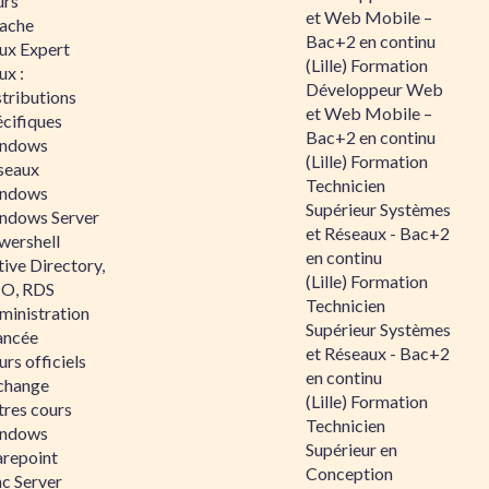
urs
et Web Mobile –
ache
Bac+2 en continu
nux Expert
(Lille) Formation
ux :
Développeur Web
tributions
et Web Mobile –
écifiques
Bac+2 en continu
ndows
(Lille) Formation
seaux
Technicien
ndows
Supérieur Systèmes
ndows Server
et Réseaux - Bac+2
wershell
en continu
ive Directory,
(Lille) Formation
O, RDS
Technicien
ministration
Supérieur Systèmes
ancée
et Réseaux - Bac+2
rs officiels
en continu
change
(Lille) Formation
tres cours
Technicien
ndows
Supérieur en
arepoint
Conception
nc Server