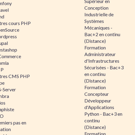
Supérieur en
mfony
Conception
ravel
Industrielle de
nd
Systèmes
tres cours PHP
Mécaniques -
enSource
Bac+2 en continu
rdpress
(Distance)
upal
Formation
estashop
Administrateur
Commerce
d'Infrastructures
omla
Sécurisées - Bac+3
IP
en continu
tres CMS PHP
(Distance)
pe
Formation
-Server
Concepteur
mbra
Développeur
ios
d'Applications
aphiste
Python - Bac+3 en
AO
continu
emiers pas en
(Distance)
éation
Formation