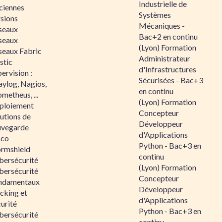
Industrielle de
ciennes
Systèmes
rsions
Mécaniques -
seaux
Bac+2 en continu
seaux
(Lyon) Formation
seaux Fabric
Administrateur
stic
d'Infrastructures
ervision :
Sécurisées - Bac+3
aylog, Nagios,
en continu
metheus, ...
(Lyon) Formation
ploiement
Concepteur
utions de
Développeur
uvegarde
d'Applications
sco
Python - Bac+3 en
ormshield
continu
bersécurité
(Lyon) Formation
bersécurité
Concepteur
ndamentaux
Développeur
cking et
d'Applications
urité
Python - Bac+3 en
bersécurité
continu