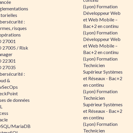
ancée
(Lyon) Formation
glementations
Développeur Web
torielles
et Web Mobile –
ersécurité :
Bac+2 en continu
rmes, risques
(Lyon) Formation
opérations
Développeur Web
O 27001
et Web Mobile –
O 27005 / Risk
Bac+2 en continu
nager
(Lyon) Formation
O 22301
Technicien
O 27035
Supérieur Systèmes
ersécurité :
et Réseaux - Bac+2
oud &
en continu
vSecOps
(Lyon) Formation
eckPoint
Technicien
ses de données
Supérieur Systèmes
L
et Réseaux - Bac+2
cess
en continu
acle
(Lyon) Formation
SQL/MariaDB
Technicien
stgreSQL