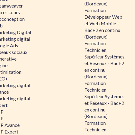
(Bordeaux)
eamweaver
Formation
tres cours
Développeur Web
oconception
et Web Mobile –
b
Bac+2 en continu
rketing Digital
(Bordeaux)
rketing digital
Formation
ogle Ads
Technicien
seaux sociaux
Supérieur Systèmes
nerative
et Réseaux - Bac+2
gine
en continu
timization
(Bordeaux)
EO)
Formation
rketing digital
Technicien
ancé
Supérieur Systèmes
rketing digital
et Réseaux - Bac+2
pert
en continu
HP
(Bordeaux)
HP
Formation
P Avancé
Technicien
P Expert