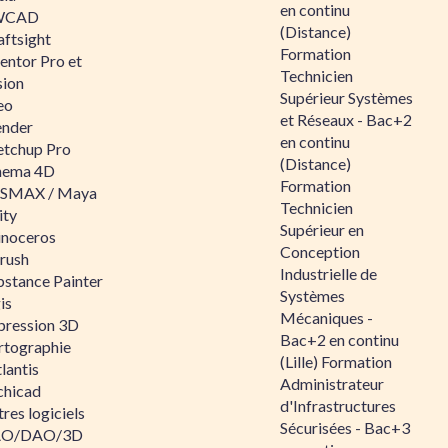
en continu
WCAD
(Distance)
aftsight
Formation
entor Pro et
Technicien
sion
Supérieur Systèmes
eo
et Réseaux - Bac+2
ender
en continu
etchup Pro
(Distance)
nema 4D
Formation
SMAX / Maya
Technicien
ity
Supérieur en
inoceros
Conception
rush
Industrielle de
bstance Painter
Systèmes
is
Mécaniques -
pression 3D
Bac+2 en continu
rtographie
(Lille) Formation
lantis
Administrateur
chicad
d'Infrastructures
res logiciels
Sécurisées - Bac+3
O/DAO/3D