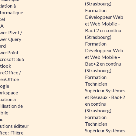
(Strasbourg)
tiation à
Formation
nformatique
Développeur Web
cel
et Web Mobile –
BA
Bac+2 en continu
wer Pivot /
(Strasbourg)
wer Query
Formation
rd
Développeur Web
werPoint
et Web Mobile –
crosoft 365
Bac+2 en continu
tlook
(Strasbourg)
reOffice /
Formation
enOffice
Technicien
ogle
Supérieur Systèmes
rkspace
et Réseaux - Bac+2
tiation à
en continu
tilisation de
(Strasbourg)
bile
Formation
ac
Technicien
utions éditeur
Supérieur Systèmes
ice : Filière