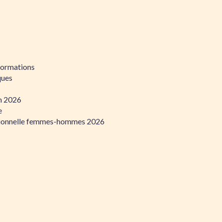
formations
ques
on 2026
e
ssionnelle femmes-hommes 2026