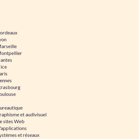
 Bordeaux
Lyon
Marseille
Montpellier
Nantes
Nice
aris
Rennes
Strasbourg
Toulouse
bureautique
raphisme et audivisuel
e sites Web
'applications
ystèmes et réseaux