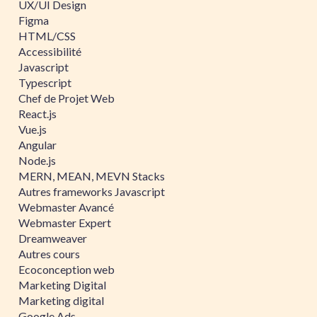
UX/UI Design
Figma
HTML/CSS
Accessibilité
Javascript
Typescript
Chef de Projet Web
React.js
Vue.js
Angular
Node.js
MERN, MEAN, MEVN Stacks
Autres frameworks Javascript
Webmaster Avancé
Webmaster Expert
Dreamweaver
Autres cours
Ecoconception web
Marketing Digital
Marketing digital
Google Ads