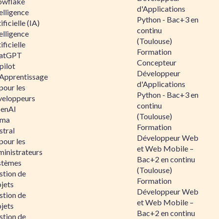
owflake
d'Applications
elligence
Python - Bac+3 en
ificielle (IA)
continu
elligence
(Toulouse)
ificielle
Formation
atGPT
Concepteur
pilot
Développeur
 Apprentissage
d'Applications
pour les
Python - Bac+3 en
veloppeurs
continu
enAI
(Toulouse)
ama
Formation
stral
Développeur Web
pour les
et Web Mobile –
ministrateurs
Bac+2 en continu
stèmes
(Toulouse)
stion de
Formation
jets
Développeur Web
stion de
et Web Mobile –
jets
Bac+2 en continu
stion de