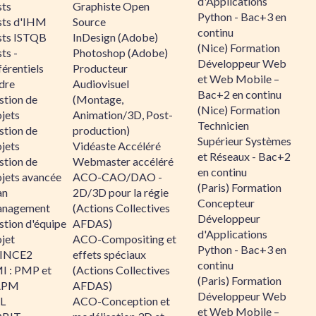
d'Applications
sts
Graphiste Open
Python - Bac+3 en
sts d'IHM
Source
continu
sts ISTQB
InDesign (Adobe)
(Nice) Formation
ts -
Photoshop (Adobe)
Développeur Web
érentiels
Producteur
et Web Mobile –
dre
Audiovisuel
Bac+2 en continu
stion de
(Montage,
(Nice) Formation
jets
Animation/3D, Post-
Technicien
stion de
production)
Supérieur Systèmes
jets
Vidéaste Accéléré
et Réseaux - Bac+2
stion de
Webmaster accéléré
en continu
ojets avancée
ACO-CAO/DAO -
(Paris) Formation
an
2D/3D pour la régie
Concepteur
nagement
(Actions Collectives
Développeur
stion d'équipe
AFDAS)
d'Applications
jet
ACO-Compositing et
Python - Bac+3 en
INCE2
effets spéciaux
continu
I : PMP et
(Actions Collectives
(Paris) Formation
APM
AFDAS)
Développeur Web
IL
ACO-Conception et
et Web Mobile –