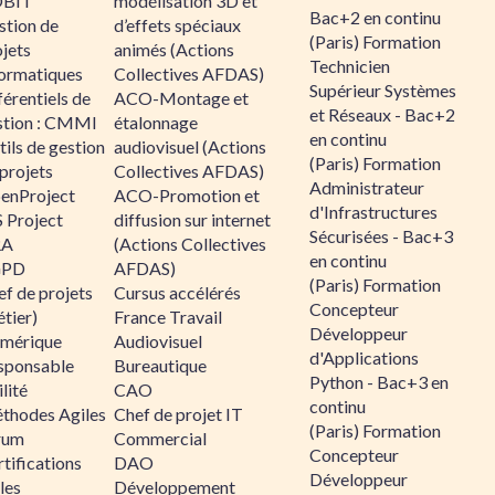
BIT
modélisation 3D et
Bac+2 en continu
stion de
d’effets spéciaux
(Paris) Formation
jets
animés (Actions
Technicien
formatiques
Collectives AFDAS)
Supérieur Systèmes
érentiels de
ACO-Montage et
et Réseaux - Bac+2
stion : CMMI
étalonnage
en continu
ils de gestion
audiovisuel (Actions
(Paris) Formation
projets
Collectives AFDAS)
Administrateur
enProject
ACO-Promotion et
d'Infrastructures
 Project
diffusion sur internet
Sécurisées - Bac+3
RA
(Actions Collectives
en continu
GPD
AFDAS)
(Paris) Formation
f de projets
Cursus accélérés
Concepteur
tier)
France Travail
Développeur
mérique
Audiovisuel
d'Applications
sponsable
Bureautique
Python - Bac+3 en
lité
CAO
continu
thodes Agiles
Chef de projet IT
(Paris) Formation
rum
Commercial
Concepteur
tifications
DAO
Développeur
les
Développement