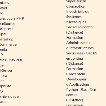
Supérieur en
mfony
Conception
ravel
Industrielle de
nd
Systèmes
tres cours PHP
Mécaniques -
enSource
Bac+2 en continu
rdpress
(Distance)
upal
Formation
estashop
Administrateur
Commerce
d'Infrastructures
omla
Sécurisées - Bac+3
IP
en continu
tres CMS PHP
(Distance)
pe
Formation
-Server
Concepteur
mbra
Développeur
ios
d'Applications
aphiste
Python - Bac+3 en
AO
continu
emiers pas en
(Distance)
éation
Formation