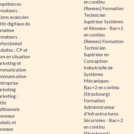
en continu
mpétences
(Rennes) Formation
rmateurs :
Technicien
tions avancées
Supérieur Systèmes
ils digitaux du
et Réseaux - Bac+2
rmateur
en continu
rmateurs
(Rennes) Formation
ofessionnel
Technicien
dultes : CP et
Supérieur en
es en situation
Conception
rketing et
Industrielle de
mmunication
Systèmes
mmunication
Mécaniques -
ntreprise
Bac+2 en continu
rketing
(Strasbourg)
rketing :
Formation
ils
Administrateur
ditionnels
d'Infrastructures
uveaux
Sécurisées - Bac+3
duits et
en continu
uveaux
(Strasbourg)