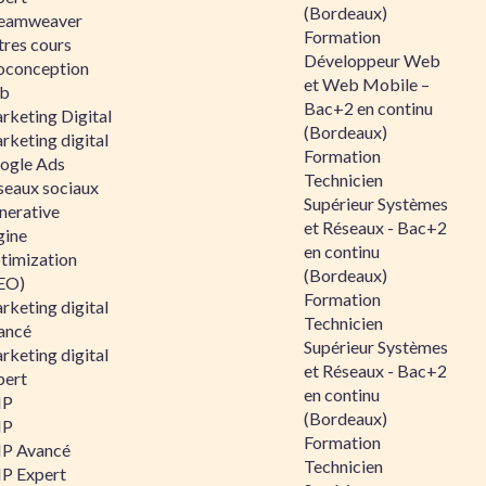
(Bordeaux)
eamweaver
Formation
tres cours
Développeur Web
oconception
et Web Mobile –
b
Bac+2 en continu
rketing Digital
(Bordeaux)
rketing digital
Formation
ogle Ads
Technicien
seaux sociaux
Supérieur Systèmes
nerative
et Réseaux - Bac+2
gine
en continu
timization
(Bordeaux)
EO)
Formation
rketing digital
Technicien
ancé
Supérieur Systèmes
rketing digital
et Réseaux - Bac+2
pert
en continu
HP
(Bordeaux)
HP
Formation
P Avancé
Technicien
P Expert