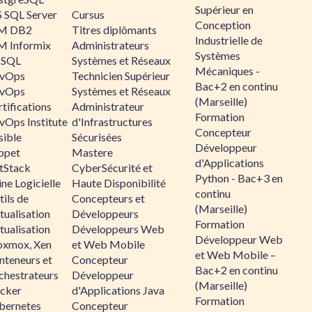
Supérieur en
 SQL Server
Cursus
Conception
M DB2
Titres diplômants
Industrielle de
M Informix
Administrateurs
Systèmes
SQL
Systèmes et Réseaux
Mécaniques -
vOps
Technicien Supérieur
Bac+2 en continu
vOps
Systèmes et Réseaux
(Marseille)
tifications
Administrateur
Formation
vOps Institute
d'Infrastructures
Concepteur
sible
Sécurisées
Développeur
ppet
Mastere
d'Applications
ltStack
CyberSécurité et
Python - Bac+3 en
ne Logicielle
Haute Disponibilité
continu
ils de
Concepteurs et
(Marseille)
tualisation
Développeurs
Formation
tualisation
Développeurs Web
Développeur Web
oxmox, Xen
et Web Mobile
et Web Mobile –
nteneurs et
Concepteur
Bac+2 en continu
chestrateurs
Développeur
(Marseille)
cker
d'Applications Java
Formation
bernetes
Concepteur