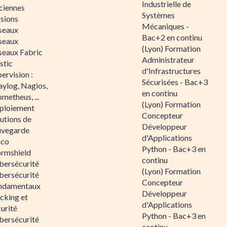
Industrielle de
ciennes
Systèmes
rsions
Mécaniques -
seaux
Bac+2 en continu
seaux
(Lyon) Formation
seaux Fabric
Administrateur
stic
d'Infrastructures
ervision :
Sécurisées - Bac+3
aylog, Nagios,
en continu
metheus, ...
(Lyon) Formation
ploiement
Concepteur
utions de
Développeur
uvegarde
d'Applications
sco
Python - Bac+3 en
ormshield
continu
bersécurité
(Lyon) Formation
bersécurité
Concepteur
ndamentaux
Développeur
cking et
d'Applications
urité
Python - Bac+3 en
bersécurité
continu