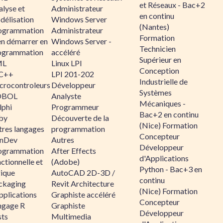
et Réseaux - Bac+2
alyse et
Administrateur
en continu
délisation
Windows Server
(Nantes)
ogrammation
Administrateur
Formation
en démarrer en
Windows Server -
Technicien
ogrammation
accéléré
Supérieur en
ML
Linux LPI
Conception
C++
LPI 201-202
Industrielle de
crocontroleurs
Développeur
Systèmes
OBOL
Analyste
Mécaniques -
lphi
Programmeur
Bac+2 en continu
by
Découverte de la
(Nice) Formation
tres langages
programmation
Concepteur
nDev
Autres
Développeur
ogrammation
After Effects
d'Applications
ctionnelle et
(Adobe)
Python - Bac+3 en
gique
AutoCAD 2D-3D /
continu
ckaging
Revit Architecture
(Nice) Formation
pplications
Graphiste accéléré
Concepteur
ngage R
Graphiste
Développeur
sts
Multimedia