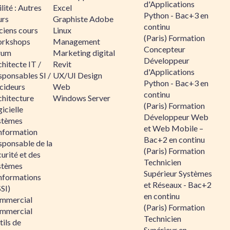
d'Applications
lité : Autres
Excel
Python - Bac+3 en
urs
Graphiste Adobe
continu
ciens cours
Linux
(Paris) Formation
rkshops
Management
Concepteur
rum
Marketing digital
Développeur
hitecte IT /
Revit
d'Applications
sponsables SI /
UX/UI Design
Python - Bac+3 en
cideurs
Web
continu
chitecture
Windows Server
(Paris) Formation
icielle
Développeur Web
stèmes
et Web Mobile –
information
Bac+2 en continu
sponsable de la
(Paris) Formation
urité et des
Technicien
stèmes
Supérieur Systèmes
informations
et Réseaux - Bac+2
SI)
en continu
mmercial
(Paris) Formation
mmercial
Technicien
ils de
Supérieur en