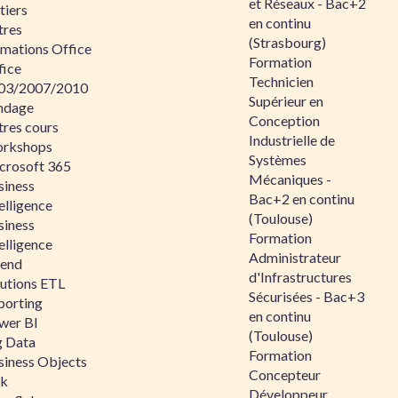
et Réseaux - Bac+2
tiers
en continu
tres
(Strasbourg)
rmations Office
Formation
fice
Technicien
03/2007/2010
Supérieur en
ndage
Conception
tres cours
Industrielle de
rkshops
Systèmes
crosoft 365
Mécaniques -
siness
Bac+2 en continu
elligence
(Toulouse)
siness
Formation
elligence
Administrateur
lend
d'Infrastructures
lutions ETL
Sécurisées - Bac+3
porting
en continu
wer BI
(Toulouse)
g Data
Formation
siness Objects
Concepteur
ik
Développeur