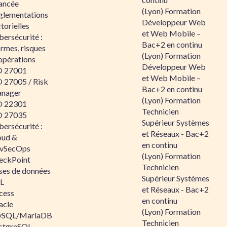
ancée
(Lyon) Formation
glementations
Développeur Web
torielles
et Web Mobile –
ersécurité :
Bac+2 en continu
rmes, risques
(Lyon) Formation
opérations
Développeur Web
O 27001
et Web Mobile –
O 27005 / Risk
Bac+2 en continu
nager
(Lyon) Formation
O 22301
Technicien
O 27035
Supérieur Systèmes
ersécurité :
et Réseaux - Bac+2
oud &
en continu
vSecOps
(Lyon) Formation
eckPoint
Technicien
ses de données
Supérieur Systèmes
L
et Réseaux - Bac+2
cess
en continu
acle
(Lyon) Formation
SQL/MariaDB
Technicien
stgreSQL