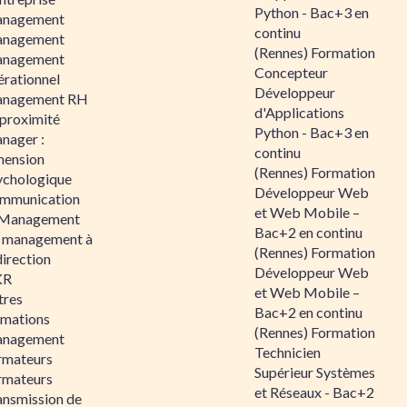
Python - Bac+3 en
nagement
continu
nagement
(Rennes) Formation
nagement
Concepteur
érationnel
Développeur
nagement RH
d'Applications
 proximité
Python - Bac+3 en
nager :
continu
mension
(Rennes) Formation
ychologique
Développeur Web
mmunication
et Web Mobile –
 Management
Bac+2 en continu
 management à
(Rennes) Formation
direction
Développeur Web
KR
et Web Mobile –
tres
Bac+2 en continu
rmations
(Rennes) Formation
nagement
Technicien
rmateurs
Supérieur Systèmes
rmateurs
et Réseaux - Bac+2
ansmission de