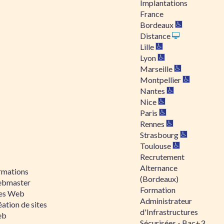
Implantations
France
Bordeaux
Distance
Lille
Lyon
Marseille
Montpellier
Nantes
Nice
Paris
Rennes
Strasbourg
Toulouse
Recrutement
Alternance
rmations
(Bordeaux)
bmaster
Formation
tes Web
Administrateur
ation de sites
d'Infrastructures
eb
Sécurisées - Bac+3