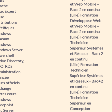
urs
et Web Mobile –
ache
Bac+2 en continu
nux Expert
(Lille) Formation
ux :
Développeur Web
tributions
et Web Mobile –
écifiques
Bac+2 en continu
ndows
(Lille) Formation
seaux
Technicien
ndows
Supérieur Systèmes
ndows Server
et Réseaux - Bac+2
wershell
en continu
ive Directory,
(Lille) Formation
O, RDS
Technicien
ministration
Supérieur Systèmes
ancée
et Réseaux - Bac+2
rs officiels
en continu
change
(Lille) Formation
tres cours
Technicien
ndows
Supérieur en
arepoint
Conception
nc Server