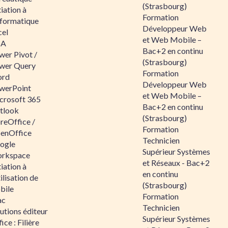
(Strasbourg)
tiation à
Formation
nformatique
Développeur Web
cel
et Web Mobile –
BA
Bac+2 en continu
wer Pivot /
(Strasbourg)
wer Query
Formation
rd
Développeur Web
werPoint
et Web Mobile –
crosoft 365
Bac+2 en continu
tlook
(Strasbourg)
reOffice /
Formation
enOffice
Technicien
ogle
Supérieur Systèmes
rkspace
et Réseaux - Bac+2
tiation à
en continu
tilisation de
(Strasbourg)
bile
Formation
ac
Technicien
utions éditeur
Supérieur Systèmes
ice : Filière