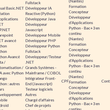
(Nantes)
Fullstack
Formation
sual Basic.NET
Développeur IA
Concepteur
éation
Reactive (Python)
Développeur
pplications
Développeur Java
d'Applications
ET
Développeur
Python - Bac+3 en
P.NET
Javascript
continu
arepoint
Développeur Mobile
(Nantes)
ET avancé
Développeur PHP
Formation
thon
Développeur Python
Concepteur
thon
Fullstack
Développeur
thon Avancé
Développeur/Testeur
d'Applications
ta /
.NET
Python - Bac+3 en
tomatisation /
Grands Systèmes -
continu
A avec Python
Mainframe / COBOL
(Nantes)
ango
Intégrateur Front-
CPF
Cont
Formation
hon : autres
End (Javascript)
Concepteur
urs
Testeur logiciels
Développeur
veloppement
Autres
d'Applications
bile
Chargé d'affaires
Python - Bac+3 en
droid
Chef de projets
continu