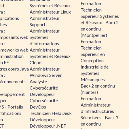
Formation
ld
Systèmes et Réseaux
Technicien
a :
Administrateur Linux
Supérieur Systèmes
plications
Administrateur
et Réseaux - Bac+2
ches
Support
en continu
a :
Administrateur
(Montpellier)
mposants web
Systèmes
Formation
a :
d'Informations
Technicien
ameworks web
Administrateur
Supérieur en
ministration
Systèmes et Réseaux
Conception
va EE
Cloud
Industrielle de
tres cours Java
Administrateur
Systèmes
a :
Windows Server
Mécaniques -
vironnements
Analyste
Bac+2 en continu
Cybersécurité
(Nantes)
veloppement
Développeur
Formation
sper
Cybersécurité
Administrateur
S - Portails
DevOps
d'Infrastructures
tifications
Technicien HelpDesk
Sécurisées - Bac+3
va
Développeur
en continu
ET
Développeur .NET