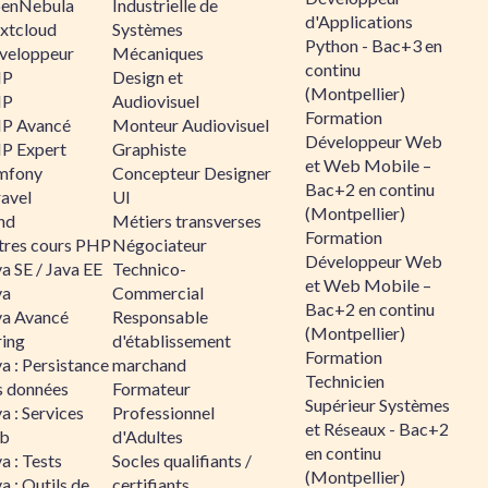
enNebula
Industrielle de
d'Applications
xtcloud
Systèmes
Python - Bac+3 en
veloppeur
Mécaniques
continu
HP
Design et
(Montpellier)
HP
Audiovisuel
Formation
P Avancé
Monteur Audiovisuel
Développeur Web
P Expert
Graphiste
et Web Mobile –
mfony
Concepteur Designer
Bac+2 en continu
ravel
UI
(Montpellier)
nd
Métiers transverses
Formation
tres cours PHP
Négociateur
Développeur Web
a SE / Java EE
Technico-
et Web Mobile –
va
Commercial
Bac+2 en continu
va Avancé
Responsable
(Montpellier)
ring
d'établissement
Formation
a : Persistance
marchand
Technicien
s données
Formateur
Supérieur Systèmes
a : Services
Professionnel
et Réseaux - Bac+2
b
d'Adultes
en continu
a : Tests
Socles qualifiants /
(Montpellier)
a : Outils de
certifiants