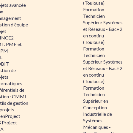
(Toulouse)
ojets avancée
Formation
an
Technicien
nagement
Supérieur Systèmes
stion d'équipe
et Réseaux - Bac+2
jet
en continu
INCE2
(Toulouse)
I : PMP et
Formation
APM
Technicien
IL
Supérieur Systèmes
BIT
et Réseaux - Bac+2
stion de
en continu
jets
(Toulouse)
formatiques
Formation
érentiels de
Technicien
stion : CMMI
Supérieur en
ils de gestion
Conception
projets
Industrielle de
enProject
Systèmes
 Project
Mécaniques -
RA