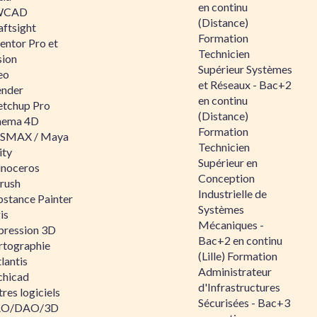
en continu
WCAD
(Distance)
aftsight
Formation
entor Pro et
Technicien
sion
Supérieur Systèmes
eo
et Réseaux - Bac+2
ender
en continu
etchup Pro
(Distance)
nema 4D
Formation
SMAX / Maya
Technicien
ity
Supérieur en
inoceros
Conception
rush
Industrielle de
bstance Painter
Systèmes
is
Mécaniques -
pression 3D
Bac+2 en continu
rtographie
(Lille) Formation
lantis
Administrateur
chicad
d'Infrastructures
res logiciels
Sécurisées - Bac+3
O/DAO/3D