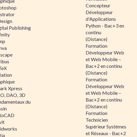
aphique
Concepteur
otoshop
Développeur
ustrator
d'Applications
Design
Python - Bac+3 en
ital Publishing
continu
inity
(Distance)
mp
Formation
nva
Développeur Web
kscape
et Web Mobile –
ribus
Bac+2 en continu
TeX
(Distance)
éation
Formation
aphique
Développeur Web
ark Xpress
et Web Mobile –
O, DAO, 3D
Bac+2 en continu
ndamentaux du
(Distance)
ssin
Formation
toCAD
Technicien
vit
Supérieur Systèmes
lidworks
et Réseaux - Bac+2
tia