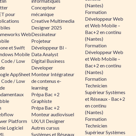
lin
informatiques
(Nantes)
tter
Concepteur
Formation
ET pour
mécanique
Développeur Web
lications
Creative Multimedia
et Web Mobile –
biles
Designer 2025
Bac+2 en continu
ameworks Web
Dessinateur
(Nantes)
bile
Projeteur
Formation
one et Swift
Développeur BI -
Développeur Web
ndows Mobile
Data Analyst
et Web Mobile –
 Code / Low
Digital Business
Bac+2 en continu
de
Developer
(Nantes)
ogle AppSheet
Monteur Intégrateur
Formation
 Code / Low
de contenus e-
Technicien
de
learning
Supérieur Systèmes
ndamentaux
Prépa Bac +2
et Réseaux - Bac+2
bble
Graphiste
en continu
n
Prépa Bac +2
(Nantes)
bflow
Monteur audiovisuel
Formation
wer Platform
UX/UI Designer
Technicien
ie Logiciel
Autres cursus
Supérieur Systèmes
ML
Systèmes et Réseaux