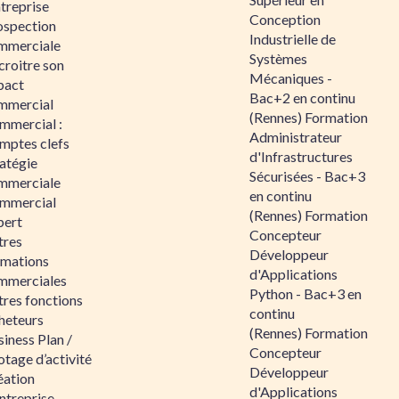
ntreprise
Conception
ospection
Industrielle de
mmerciale
Systèmes
croitre son
Mécaniques -
pact
Bac+2 en continu
mmercial
(Rennes) Formation
mmercial :
Administrateur
mptes clefs
d'Infrastructures
atégie
Sécurisées - Bac+3
mmerciale
en continu
mmercial
(Rennes) Formation
pert
Concepteur
tres
Développeur
rmations
d'Applications
mmerciales
Python - Bac+3 en
tres fonctions
continu
heteurs
(Rennes) Formation
iness Plan /
Concepteur
otage d’activité
Développeur
éation
d'Applications
ntreprise