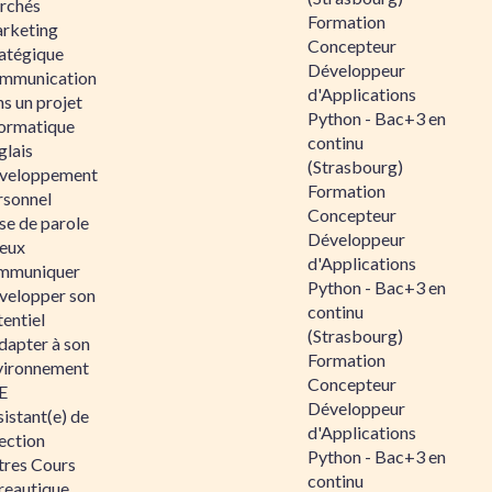
rchés
Formation
rketing
Concepteur
ratégique
Développeur
mmunication
d'Applications
s un projet
Python - Bac+3 en
formatique
continu
glais
(Strasbourg)
veloppement
Formation
rsonnel
Concepteur
se de parole
Développeur
eux
d'Applications
mmuniquer
Python - Bac+3 en
velopper son
continu
entiel
(Strasbourg)
dapter à son
Formation
vironnement
Concepteur
E
Développeur
istant(e) de
d'Applications
ection
Python - Bac+3 en
tres Cours
continu
reautique