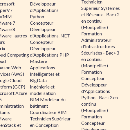
Technicien
crosoft
Développeur
Supérieur Systèmes
perV /
d'Applications
et Réseaux - Bac+2
CVMM
Python
en continu
ware 7
Concepteur
(Montpellier)
ware 8
Développeur
Formation
ware : autres
d'Applications .NET
Administrateur
urs
Concepteur
d'Infrastructures
rix
Développeur
Sécurisées - Bac+3
oud Computing
d'Applications PHP
en continu
oud
Mastere
(Montpellier)
azon Web
Applications
Formation
rvices (AWS)
Intelligentes et
Concepteur
ogle Cloud
BigData
Développeur
atform (GCP)
Ingénierie et
d'Applications
crosoft Azure
modélisation
Python - Bac+3 en
5
BIM Modeleur du
continu
ministration
bâtiment
(Montpellier)
tanix
Coordinateur BIM
Formation
ware
Technicien Supérieur
Concepteur
enStack et
en Conception
Développeur