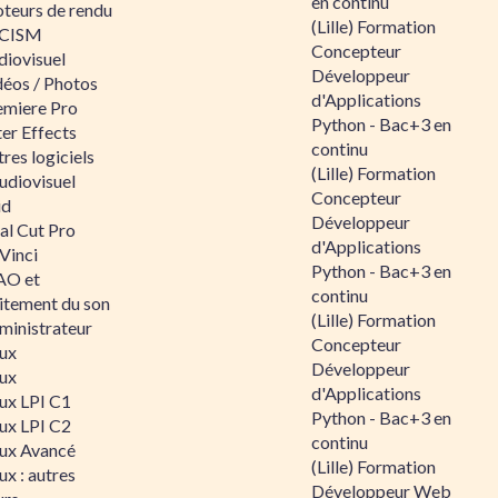
en continu
teurs de rendu
(Lille) Formation
CISM
Concepteur
diovisuel
Développeur
déos / Photos
d'Applications
emiere Pro
Python - Bac+3 en
er Effects
continu
res logiciels
(Lille) Formation
udiovisuel
Concepteur
id
Développeur
al Cut Pro
d'Applications
Vinci
Python - Bac+3 en
O et
continu
aitement du son
(Lille) Formation
ministrateur
Concepteur
nux
Développeur
nux
d'Applications
nux LPI C1
Python - Bac+3 en
nux LPI C2
continu
nux Avancé
(Lille) Formation
ux : autres
Développeur Web