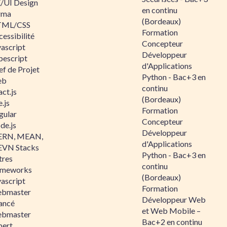
/UI Design
en continu
gma
(Bordeaux)
ML/CSS
Formation
essibilité
Concepteur
vascript
Développeur
pescript
d'Applications
ef de Projet
Python - Bac+3 en
eb
continu
ct.js
(Bordeaux)
.js
Formation
gular
Concepteur
de.js
Développeur
RN, MEAN,
d'Applications
VN Stacks
Python - Bac+3 en
tres
continu
ameworks
(Bordeaux)
vascript
Formation
bmaster
Développeur Web
ancé
et Web Mobile –
bmaster
Bac+2 en continu
pert