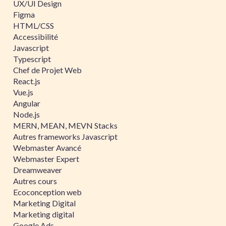
UX/UI Design
Figma
HTML/CSS
Accessibilité
Javascript
Typescript
Chef de Projet Web
React.js
Vue.js
Angular
Node.js
MERN, MEAN, MEVN Stacks
Autres frameworks Javascript
Webmaster Avancé
Webmaster Expert
Dreamweaver
Autres cours
Ecoconception web
Marketing Digital
Marketing digital
Google Ads