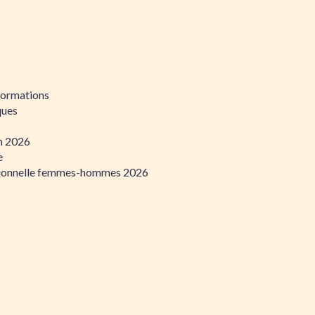
formations
ques
on 2026
e
ssionnelle femmes-hommes 2026