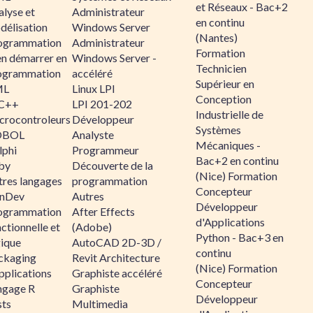
et Réseaux - Bac+2
alyse et
Administrateur
en continu
délisation
Windows Server
(Nantes)
ogrammation
Administrateur
Formation
en démarrer en
Windows Server -
Technicien
ogrammation
accéléré
Supérieur en
ML
Linux LPI
Conception
C++
LPI 201-202
Industrielle de
crocontroleurs
Développeur
Systèmes
OBOL
Analyste
Mécaniques -
lphi
Programmeur
Bac+2 en continu
by
Découverte de la
(Nice) Formation
tres langages
programmation
Concepteur
nDev
Autres
Développeur
ogrammation
After Effects
d'Applications
ctionnelle et
(Adobe)
Python - Bac+3 en
gique
AutoCAD 2D-3D /
continu
ckaging
Revit Architecture
(Nice) Formation
pplications
Graphiste accéléré
Concepteur
ngage R
Graphiste
Développeur
sts
Multimedia