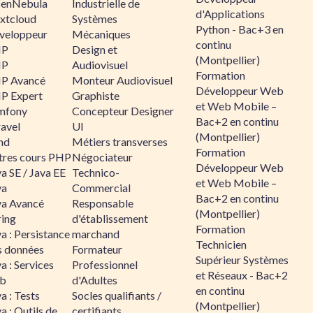
enNebula
Industrielle de
d'Applications
xtcloud
Systèmes
Python - Bac+3 en
veloppeur
Mécaniques
continu
HP
Design et
(Montpellier)
HP
Audiovisuel
Formation
P Avancé
Monteur Audiovisuel
Développeur Web
P Expert
Graphiste
et Web Mobile –
mfony
Concepteur Designer
Bac+2 en continu
ravel
UI
(Montpellier)
nd
Métiers transverses
Formation
tres cours PHP
Négociateur
Développeur Web
a SE / Java EE
Technico-
et Web Mobile –
va
Commercial
Bac+2 en continu
va Avancé
Responsable
(Montpellier)
ring
d'établissement
Formation
a : Persistance
marchand
Technicien
s données
Formateur
Supérieur Systèmes
a : Services
Professionnel
et Réseaux - Bac+2
b
d'Adultes
en continu
a : Tests
Socles qualifiants /
(Montpellier)
a : Outils de
certifiants