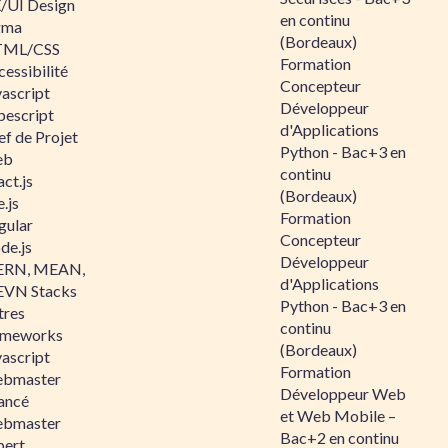
/UI Design
en continu
gma
(Bordeaux)
ML/CSS
Formation
essibilité
Concepteur
vascript
Développeur
pescript
d'Applications
ef de Projet
Python - Bac+3 en
eb
continu
ct.js
(Bordeaux)
.js
Formation
gular
Concepteur
de.js
Développeur
RN, MEAN,
d'Applications
VN Stacks
Python - Bac+3 en
tres
continu
ameworks
(Bordeaux)
vascript
Formation
bmaster
Développeur Web
ancé
et Web Mobile –
bmaster
Bac+2 en continu
pert