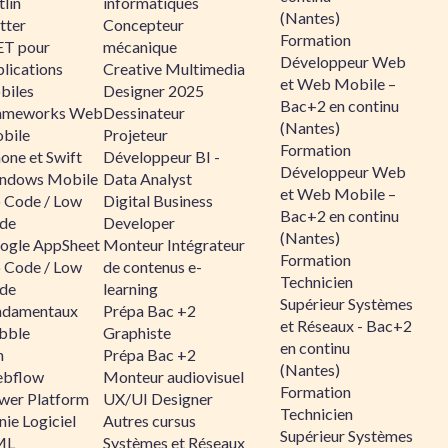
lin
informatiques
(Nantes)
tter
Concepteur
Formation
ET pour
mécanique
Développeur Web
lications
Creative Multimedia
et Web Mobile –
biles
Designer 2025
Bac+2 en continu
ameworks Web
Dessinateur
(Nantes)
bile
Projeteur
Formation
one et Swift
Développeur BI -
Développeur Web
ndows Mobile
Data Analyst
et Web Mobile –
 Code / Low
Digital Business
Bac+2 en continu
de
Developer
(Nantes)
ogle AppSheet
Monteur Intégrateur
Formation
 Code / Low
de contenus e-
Technicien
de
learning
Supérieur Systèmes
ndamentaux
Prépa Bac +2
et Réseaux - Bac+2
bble
Graphiste
en continu
n
Prépa Bac +2
(Nantes)
bflow
Monteur audiovisuel
Formation
wer Platform
UX/UI Designer
Technicien
ie Logiciel
Autres cursus
Supérieur Systèmes
ML
Systèmes et Réseaux