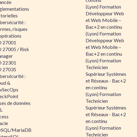
ancée
(Lyon) Formation
glementations
Développeur Web
torielles
et Web Mobile –
ersécurité :
Bac+2 en continu
rmes, risques
(Lyon) Formation
opérations
Développeur Web
O 27001
et Web Mobile –
O 27005 / Risk
Bac+2 en continu
nager
(Lyon) Formation
O 22301
Technicien
O 27035
Supérieur Systèmes
ersécurité :
et Réseaux - Bac+2
oud &
en continu
vSecOps
(Lyon) Formation
eckPoint
Technicien
ses de données
Supérieur Systèmes
L
et Réseaux - Bac+2
cess
en continu
acle
(Lyon) Formation
SQL/MariaDB
Technicien
stgreSQL