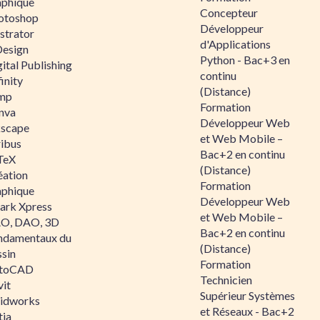
aphique
Concepteur
otoshop
Développeur
ustrator
d'Applications
Design
Python - Bac+3 en
ital Publishing
continu
inity
(Distance)
mp
Formation
nva
Développeur Web
kscape
et Web Mobile –
ribus
Bac+2 en continu
TeX
(Distance)
éation
Formation
aphique
Développeur Web
ark Xpress
et Web Mobile –
O, DAO, 3D
Bac+2 en continu
ndamentaux du
(Distance)
ssin
Formation
toCAD
Technicien
vit
Supérieur Systèmes
lidworks
et Réseaux - Bac+2
tia