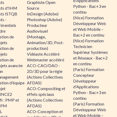
d'Applications
sts
Graphiste Open
Python - Bac+3 en
sts d'IHM
Source
continu
sts ISTQB
InDesign (Adobe)
(Nice) Formation
ts -
Photoshop (Adobe)
Développeur Web
érentiels
Producteur
et Web Mobile –
dre
Audiovisuel
Bac+2 en continu
stion de
(Montage,
(Nice) Formation
jets
Animation/3D, Post-
Technicien
stion de
production)
Supérieur Systèmes
jets
Vidéaste Accéléré
et Réseaux - Bac+2
stion de
Webmaster accéléré
en continu
ojets avancée
ACO-CAO/DAO -
(Paris) Formation
an
2D/3D pour la régie
Concepteur
nagement
(Actions Collectives
Développeur
stion d'équipe
AFDAS)
d'Applications
jet
ACO-Compositing et
Python - Bac+3 en
INCE2
effets spéciaux
continu
I : PMP et
(Actions Collectives
(Paris) Formation
APM
AFDAS)
Développeur Web
IL
ACO-Conception et
et Web Mobile –