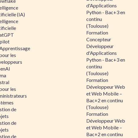
owflake
d'Applications
elligence
Python - Bac+3 en
ificielle (IA)
continu
elligence
(Toulouse)
ificielle
Formation
atGPT
Concepteur
pilot
Développeur
 Apprentissage
d'Applications
pour les
Python - Bac+3 en
veloppeurs
continu
enAI
(Toulouse)
ama
Formation
stral
Développeur Web
pour les
et Web Mobile –
ministrateurs
Bac+2 en continu
stèmes
(Toulouse)
stion de
Formation
jets
Développeur Web
stion de
et Web Mobile –
jets
Bac+2 en continu
stion de