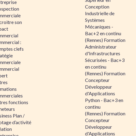
ntreprise
Conception
ospection
Industrielle de
mmerciale
Systèmes
croitre son
Mécaniques -
pact
Bac+2 en continu
mmercial
(Rennes) Formation
mmercial :
Administrateur
mptes clefs
d'Infrastructures
atégie
Sécurisées - Bac+3
mmerciale
en continu
mmercial
(Rennes) Formation
pert
Concepteur
tres
Développeur
rmations
d'Applications
mmerciales
Python - Bac+3 en
tres fonctions
continu
heteurs
(Rennes) Formation
iness Plan /
Concepteur
otage d’activité
Développeur
éation
d'Applications
ntreprise