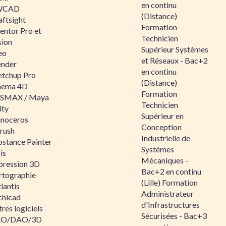
en continu
WCAD
(Distance)
aftsight
Formation
entor Pro et
Technicien
sion
Supérieur Systèmes
eo
et Réseaux - Bac+2
ender
en continu
etchup Pro
(Distance)
nema 4D
Formation
SMAX / Maya
Technicien
ity
Supérieur en
inoceros
Conception
rush
Industrielle de
bstance Painter
Systèmes
is
Mécaniques -
pression 3D
Bac+2 en continu
rtographie
(Lille) Formation
lantis
Administrateur
chicad
d'Infrastructures
res logiciels
Sécurisées - Bac+3
O/DAO/3D