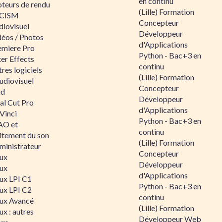
en continu
teurs de rendu
(Lille) Formation
CISM
Concepteur
diovisuel
Développeur
déos / Photos
d'Applications
emiere Pro
Python - Bac+3 en
er Effects
continu
res logiciels
(Lille) Formation
udiovisuel
Concepteur
id
Développeur
al Cut Pro
d'Applications
Vinci
Python - Bac+3 en
O et
continu
aitement du son
(Lille) Formation
ministrateur
Concepteur
nux
Développeur
nux
d'Applications
nux LPI C1
Python - Bac+3 en
nux LPI C2
continu
nux Avancé
(Lille) Formation
ux : autres
Développeur Web