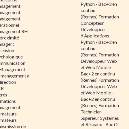
Python - Bac+3 en
nagement
continu
nagement
(Rennes) Formation
nagement
Concepteur
érationnel
Développeur
nagement RH
d'Applications
 proximité
Python - Bac+3 en
nager :
continu
mension
(Rennes) Formation
ychologique
Développeur Web
mmunication
et Web Mobile –
 Management
Bac+2 en continu
 management à
(Rennes) Formation
direction
Développeur Web
KR
et Web Mobile –
tres
Bac+2 en continu
rmations
(Rennes) Formation
nagement
Technicien
rmateurs
Supérieur Systèmes
rmateurs
et Réseaux - Bac+2
ansmission de