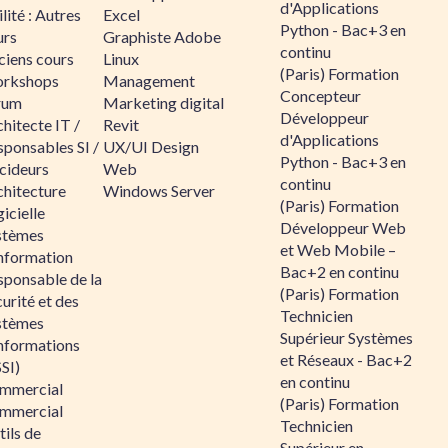
d'Applications
lité : Autres
Excel
Python - Bac+3 en
urs
Graphiste Adobe
continu
ciens cours
Linux
(Paris) Formation
rkshops
Management
Concepteur
rum
Marketing digital
Développeur
hitecte IT /
Revit
d'Applications
sponsables SI /
UX/UI Design
Python - Bac+3 en
cideurs
Web
continu
chitecture
Windows Server
(Paris) Formation
icielle
Développeur Web
stèmes
et Web Mobile –
information
Bac+2 en continu
sponsable de la
(Paris) Formation
urité et des
Technicien
stèmes
Supérieur Systèmes
informations
et Réseaux - Bac+2
SI)
en continu
mmercial
(Paris) Formation
mmercial
Technicien
ils de
Supérieur en