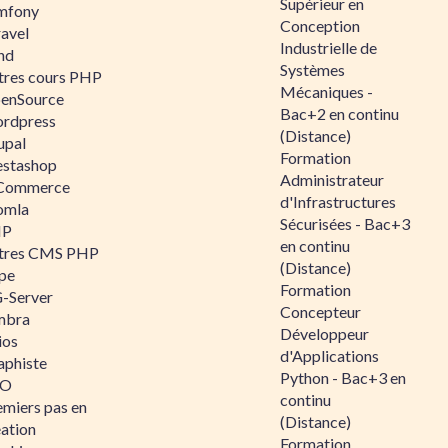
Supérieur en
mfony
Conception
ravel
Industrielle de
nd
Systèmes
tres cours PHP
Mécaniques -
enSource
Bac+2 en continu
rdpress
(Distance)
upal
Formation
estashop
Administrateur
Commerce
d'Infrastructures
omla
Sécurisées - Bac+3
IP
en continu
tres CMS PHP
(Distance)
pe
Formation
-Server
Concepteur
mbra
Développeur
ios
d'Applications
aphiste
Python - Bac+3 en
AO
continu
emiers pas en
(Distance)
éation
Formation