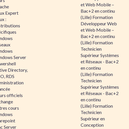
urs
et Web Mobile –
ache
Bac+2 en continu
nux Expert
(Lille) Formation
ux :
Développeur Web
tributions
et Web Mobile –
écifiques
Bac+2 en continu
ndows
(Lille) Formation
seaux
Technicien
ndows
Supérieur Systèmes
ndows Server
et Réseaux - Bac+2
wershell
en continu
ive Directory,
(Lille) Formation
O, RDS
Technicien
ministration
Supérieur Systèmes
ancée
et Réseaux - Bac+2
rs officiels
en continu
change
(Lille) Formation
tres cours
Technicien
ndows
Supérieur en
arepoint
Conception
nc Server