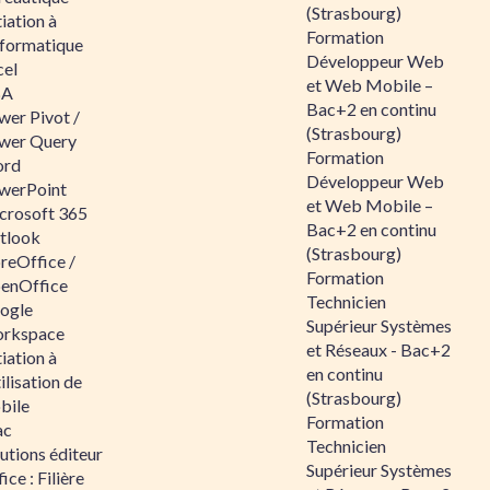
(Strasbourg)
tiation à
Formation
nformatique
Développeur Web
cel
et Web Mobile –
BA
Bac+2 en continu
wer Pivot /
(Strasbourg)
wer Query
Formation
rd
Développeur Web
werPoint
et Web Mobile –
crosoft 365
Bac+2 en continu
tlook
(Strasbourg)
reOffice /
Formation
enOffice
Technicien
ogle
Supérieur Systèmes
rkspace
et Réseaux - Bac+2
tiation à
en continu
tilisation de
(Strasbourg)
bile
Formation
ac
Technicien
utions éditeur
Supérieur Systèmes
ice : Filière