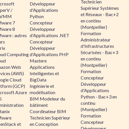
Technicien
crosoft
Développeur
Supérieur Systèmes
perV /
d'Applications
et Réseaux - Bac+2
CVMM
Python
en continu
ware 7
Concepteur
(Montpellier)
ware 8
Développeur
Formation
ware : autres
d'Applications .NET
Administrateur
urs
Concepteur
d'Infrastructures
rix
Développeur
Sécurisées - Bac+3
oud Computing
d'Applications PHP
en continu
oud
Mastere
(Montpellier)
azon Web
Applications
Formation
rvices (AWS)
Intelligentes et
Concepteur
ogle Cloud
BigData
Développeur
atform (GCP)
Ingénierie et
d'Applications
crosoft Azure
modélisation
Python - Bac+3 en
5
BIM Modeleur du
continu
ministration
bâtiment
(Montpellier)
tanix
Coordinateur BIM
Formation
ware
Technicien Supérieur
Concepteur
enStack et
en Conception
Développeur