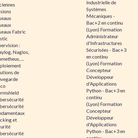
Industrielle de
ciennes
Systèmes
rsions
Mécaniques -
seaux
Bac+2 en continu
seaux
(Lyon) Formation
seaux Fabric
Administrateur
stic
d'Infrastructures
ervision :
Sécurisées - Bac+3
aylog, Nagios,
en continu
metheus, ...
(Lyon) Formation
ploiement
Concepteur
utions de
Développeur
uvegarde
d'Applications
sco
Python - Bac+3 en
ormshield
continu
bersécurité
(Lyon) Formation
bersécurité
Concepteur
ndamentaux
Développeur
cking et
d'Applications
urité
Python - Bac+3 en
bersécurité
continu