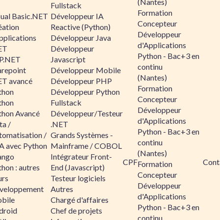
(Nantes)
Fullstack
Formation
sual Basic.NET
Développeur IA
Concepteur
éation
Reactive (Python)
Développeur
pplications
Développeur Java
d'Applications
ET
Développeur
Python - Bac+3 en
P.NET
Javascript
continu
arepoint
Développeur Mobile
(Nantes)
ET avancé
Développeur PHP
Formation
thon
Développeur Python
Concepteur
thon
Fullstack
Développeur
thon Avancé
Développeur/Testeur
d'Applications
ta /
.NET
Python - Bac+3 en
tomatisation /
Grands Systèmes -
continu
A avec Python
Mainframe / COBOL
(Nantes)
ango
Intégrateur Front-
CPF
Cont
Formation
hon : autres
End (Javascript)
Concepteur
urs
Testeur logiciels
Développeur
veloppement
Autres
d'Applications
bile
Chargé d'affaires
Python - Bac+3 en
droid
Chef de projets
continu