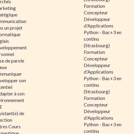
rchés
Formation
rketing
Concepteur
ratégique
Développeur
mmunication
d'Applications
s un projet
Python - Bac+3 en
formatique
continu
glais
(Strasbourg)
veloppement
Formation
rsonnel
Concepteur
se de parole
Développeur
eux
d'Applications
mmuniquer
Python - Bac+3 en
velopper son
continu
entiel
(Strasbourg)
dapter à son
Formation
vironnement
Concepteur
E
Développeur
istant(e) de
d'Applications
ection
Python - Bac+3 en
tres Cours
continu
reautique