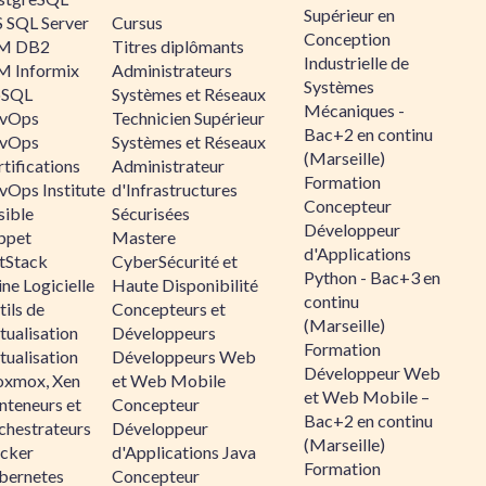
Supérieur en
 SQL Server
Cursus
Conception
M DB2
Titres diplômants
Industrielle de
M Informix
Administrateurs
Systèmes
SQL
Systèmes et Réseaux
Mécaniques -
vOps
Technicien Supérieur
Bac+2 en continu
vOps
Systèmes et Réseaux
(Marseille)
tifications
Administrateur
Formation
vOps Institute
d'Infrastructures
Concepteur
sible
Sécurisées
Développeur
ppet
Mastere
d'Applications
ltStack
CyberSécurité et
Python - Bac+3 en
ne Logicielle
Haute Disponibilité
continu
ils de
Concepteurs et
(Marseille)
tualisation
Développeurs
Formation
tualisation
Développeurs Web
Développeur Web
oxmox, Xen
et Web Mobile
et Web Mobile –
nteneurs et
Concepteur
Bac+2 en continu
chestrateurs
Développeur
(Marseille)
cker
d'Applications Java
Formation
bernetes
Concepteur