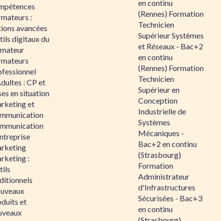
en continu
mpétences
(Rennes) Formation
rmateurs :
Technicien
tions avancées
Supérieur Systèmes
ils digitaux du
et Réseaux - Bac+2
rmateur
en continu
rmateurs
(Rennes) Formation
ofessionnel
Technicien
dultes : CP et
Supérieur en
es en situation
Conception
rketing et
Industrielle de
mmunication
Systèmes
mmunication
Mécaniques -
ntreprise
Bac+2 en continu
rketing
(Strasbourg)
rketing :
Formation
ils
Administrateur
ditionnels
d'Infrastructures
uveaux
Sécurisées - Bac+3
duits et
en continu
uveaux
(Strasbourg)