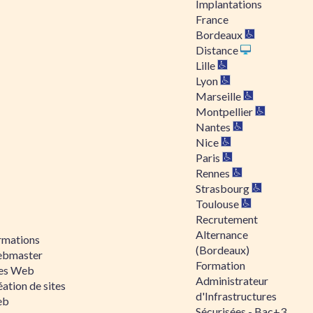
Implantations
France
Bordeaux
Distance
Lille
Lyon
Marseille
Montpellier
Nantes
Nice
Paris
Rennes
Strasbourg
Toulouse
Recrutement
Alternance
rmations
(Bordeaux)
bmaster
Formation
tes Web
Administrateur
ation de sites
d'Infrastructures
eb
Sécurisées - Bac+3