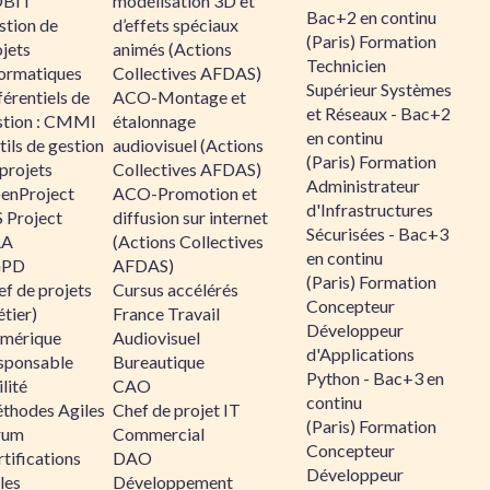
BIT
modélisation 3D et
Bac+2 en continu
stion de
d’effets spéciaux
(Paris) Formation
jets
animés (Actions
Technicien
formatiques
Collectives AFDAS)
Supérieur Systèmes
érentiels de
ACO-Montage et
et Réseaux - Bac+2
stion : CMMI
étalonnage
en continu
ils de gestion
audiovisuel (Actions
(Paris) Formation
projets
Collectives AFDAS)
Administrateur
enProject
ACO-Promotion et
d'Infrastructures
 Project
diffusion sur internet
Sécurisées - Bac+3
RA
(Actions Collectives
en continu
GPD
AFDAS)
(Paris) Formation
f de projets
Cursus accélérés
Concepteur
tier)
France Travail
Développeur
mérique
Audiovisuel
d'Applications
sponsable
Bureautique
Python - Bac+3 en
lité
CAO
continu
thodes Agiles
Chef de projet IT
(Paris) Formation
rum
Commercial
Concepteur
tifications
DAO
Développeur
les
Développement