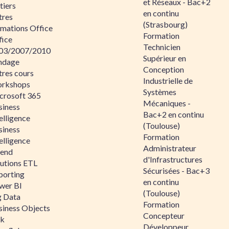
et Réseaux - Bac+2
tiers
en continu
tres
(Strasbourg)
rmations Office
Formation
fice
Technicien
03/2007/2010
Supérieur en
ndage
Conception
tres cours
Industrielle de
rkshops
Systèmes
crosoft 365
Mécaniques -
siness
Bac+2 en continu
elligence
(Toulouse)
siness
Formation
elligence
Administrateur
lend
d'Infrastructures
lutions ETL
Sécurisées - Bac+3
porting
en continu
wer BI
(Toulouse)
g Data
Formation
siness Objects
Concepteur
ik
Développeur