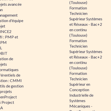
(Toulouse)
ojets avancée
Formation
an
Technicien
nagement
Supérieur Systèmes
stion d'équipe
et Réseaux - Bac+2
jet
en continu
INCE2
(Toulouse)
I : PMP et
Formation
APM
Technicien
IL
Supérieur Systèmes
BIT
et Réseaux - Bac+2
stion de
en continu
jets
(Toulouse)
formatiques
Formation
érentiels de
Technicien
stion : CMMI
Supérieur en
ils de gestion
Conception
projets
Industrielle de
enProject
Systèmes
 Project
Mécaniques -
RA