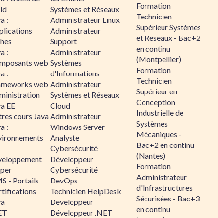
Formation
ld
Systèmes et Réseaux
Technicien
a :
Administrateur Linux
Supérieur Systèmes
plications
Administrateur
et Réseaux - Bac+2
ches
Support
en continu
a :
Administrateur
(Montpellier)
mposants web
Systèmes
Formation
a :
d'Informations
Technicien
ameworks web
Administrateur
Supérieur en
ministration
Systèmes et Réseaux
Conception
va EE
Cloud
Industrielle de
tres cours Java
Administrateur
Systèmes
a :
Windows Server
Mécaniques -
vironnements
Analyste
Bac+2 en continu
Cybersécurité
(Nantes)
veloppement
Développeur
Formation
sper
Cybersécurité
Administrateur
S - Portails
DevOps
d'Infrastructures
tifications
Technicien HelpDesk
Sécurisées - Bac+3
va
Développeur
en continu
ET
Développeur .NET