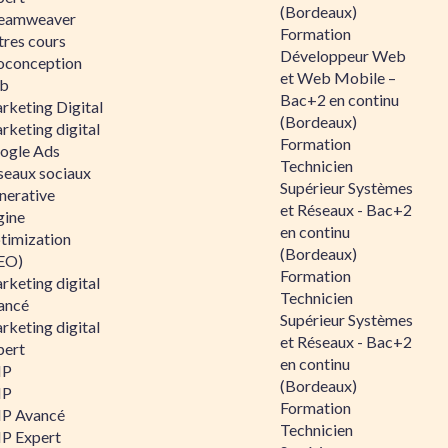
(Bordeaux)
eamweaver
Formation
tres cours
Développeur Web
oconception
et Web Mobile –
b
Bac+2 en continu
rketing Digital
(Bordeaux)
rketing digital
Formation
ogle Ads
Technicien
seaux sociaux
Supérieur Systèmes
nerative
et Réseaux - Bac+2
gine
en continu
timization
(Bordeaux)
EO)
Formation
rketing digital
Technicien
ancé
Supérieur Systèmes
rketing digital
et Réseaux - Bac+2
pert
en continu
HP
(Bordeaux)
HP
Formation
P Avancé
Technicien
P Expert