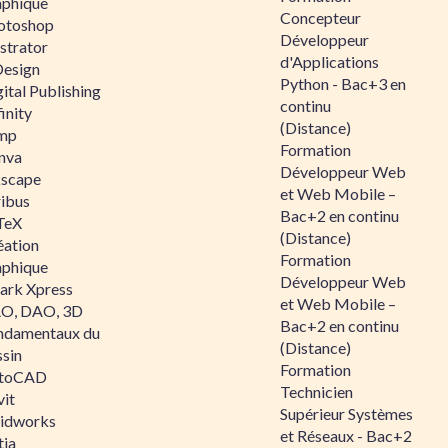
aphique
Concepteur
otoshop
Développeur
ustrator
d'Applications
Design
Python - Bac+3 en
ital Publishing
continu
inity
(Distance)
mp
Formation
nva
Développeur Web
kscape
et Web Mobile –
ribus
Bac+2 en continu
TeX
(Distance)
éation
Formation
aphique
Développeur Web
ark Xpress
et Web Mobile –
O, DAO, 3D
Bac+2 en continu
ndamentaux du
(Distance)
ssin
Formation
toCAD
Technicien
vit
Supérieur Systèmes
lidworks
et Réseaux - Bac+2
tia