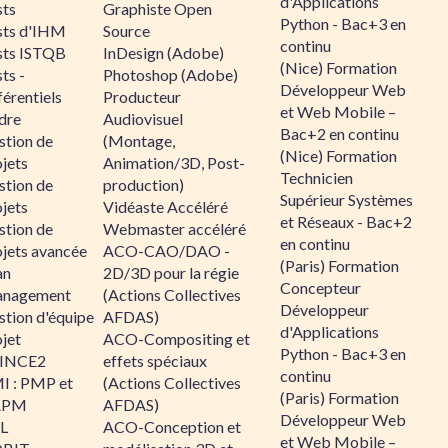
d'Applications
sts
Graphiste Open
Python - Bac+3 en
sts d'IHM
Source
continu
sts ISTQB
InDesign (Adobe)
(Nice) Formation
ts -
Photoshop (Adobe)
Développeur Web
érentiels
Producteur
et Web Mobile –
dre
Audiovisuel
Bac+2 en continu
stion de
(Montage,
(Nice) Formation
jets
Animation/3D, Post-
Technicien
stion de
production)
Supérieur Systèmes
jets
Vidéaste Accéléré
et Réseaux - Bac+2
stion de
Webmaster accéléré
en continu
ojets avancée
ACO-CAO/DAO -
(Paris) Formation
an
2D/3D pour la régie
Concepteur
nagement
(Actions Collectives
Développeur
stion d'équipe
AFDAS)
d'Applications
jet
ACO-Compositing et
Python - Bac+3 en
INCE2
effets spéciaux
continu
I : PMP et
(Actions Collectives
(Paris) Formation
APM
AFDAS)
Développeur Web
IL
ACO-Conception et
et Web Mobile –