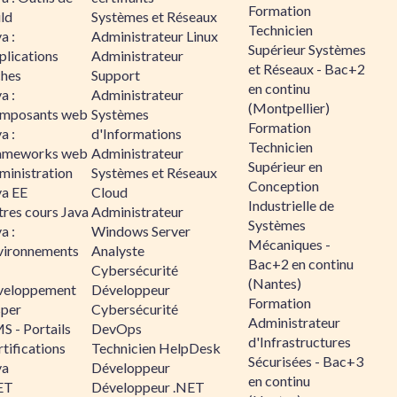
Formation
ld
Systèmes et Réseaux
Technicien
a :
Administrateur Linux
Supérieur Systèmes
plications
Administrateur
et Réseaux - Bac+2
ches
Support
en continu
a :
Administrateur
(Montpellier)
mposants web
Systèmes
Formation
a :
d'Informations
Technicien
ameworks web
Administrateur
Supérieur en
ministration
Systèmes et Réseaux
Conception
va EE
Cloud
Industrielle de
tres cours Java
Administrateur
Systèmes
a :
Windows Server
Mécaniques -
vironnements
Analyste
Bac+2 en continu
Cybersécurité
(Nantes)
veloppement
Développeur
Formation
sper
Cybersécurité
Administrateur
S - Portails
DevOps
d'Infrastructures
tifications
Technicien HelpDesk
Sécurisées - Bac+3
va
Développeur
en continu
ET
Développeur .NET