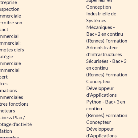
ntreprise
Conception
ospection
Industrielle de
mmerciale
Systèmes
croitre son
Mécaniques -
pact
Bac+2 en continu
mmercial
(Rennes) Formation
mmercial :
Administrateur
mptes clefs
d'Infrastructures
atégie
Sécurisées - Bac+3
mmerciale
en continu
mmercial
(Rennes) Formation
pert
Concepteur
tres
Développeur
rmations
d'Applications
mmerciales
Python - Bac+3 en
tres fonctions
continu
heteurs
(Rennes) Formation
iness Plan /
Concepteur
otage d’activité
Développeur
éation
d'Applications
ntreprise