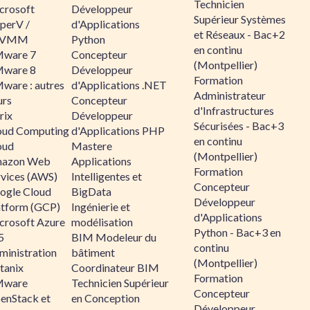
Technicien
crosoft
Développeur
Supérieur Systèmes
perV /
d'Applications
et Réseaux - Bac+2
CVMM
Python
en continu
ware 7
Concepteur
(Montpellier)
ware 8
Développeur
Formation
ware : autres
d'Applications .NET
Administrateur
urs
Concepteur
d'Infrastructures
rix
Développeur
Sécurisées - Bac+3
oud Computing
d'Applications PHP
en continu
oud
Mastere
(Montpellier)
azon Web
Applications
Formation
rvices (AWS)
Intelligentes et
Concepteur
ogle Cloud
BigData
Développeur
atform (GCP)
Ingénierie et
d'Applications
crosoft Azure
modélisation
Python - Bac+3 en
5
BIM Modeleur du
continu
ministration
bâtiment
(Montpellier)
tanix
Coordinateur BIM
Formation
ware
Technicien Supérieur
Concepteur
enStack et
en Conception
Développeur