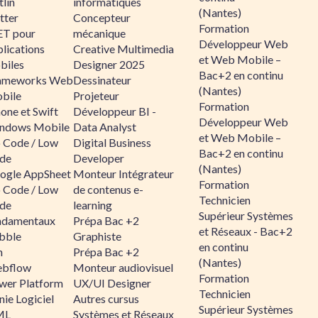
lin
informatiques
(Nantes)
tter
Concepteur
Formation
ET pour
mécanique
Développeur Web
lications
Creative Multimedia
et Web Mobile –
biles
Designer 2025
Bac+2 en continu
ameworks Web
Dessinateur
(Nantes)
bile
Projeteur
Formation
one et Swift
Développeur BI -
Développeur Web
ndows Mobile
Data Analyst
et Web Mobile –
 Code / Low
Digital Business
Bac+2 en continu
de
Developer
(Nantes)
ogle AppSheet
Monteur Intégrateur
Formation
 Code / Low
de contenus e-
Technicien
de
learning
Supérieur Systèmes
ndamentaux
Prépa Bac +2
et Réseaux - Bac+2
bble
Graphiste
en continu
n
Prépa Bac +2
(Nantes)
bflow
Monteur audiovisuel
Formation
wer Platform
UX/UI Designer
Technicien
ie Logiciel
Autres cursus
Supérieur Systèmes
ML
Systèmes et Réseaux