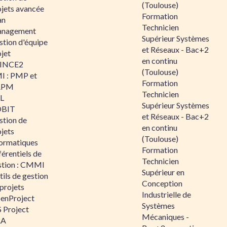
(Toulouse)
ojets avancée
Formation
an
Technicien
nagement
Supérieur Systèmes
stion d'équipe
et Réseaux - Bac+2
jet
en continu
INCE2
(Toulouse)
I : PMP et
Formation
APM
Technicien
IL
Supérieur Systèmes
BIT
et Réseaux - Bac+2
stion de
en continu
jets
(Toulouse)
formatiques
Formation
érentiels de
Technicien
stion : CMMI
Supérieur en
ils de gestion
Conception
projets
Industrielle de
enProject
Systèmes
 Project
Mécaniques -
RA