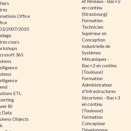
et Réseaux - Bac+2
tiers
en continu
tres
(Strasbourg)
rmations Office
Formation
fice
Technicien
03/2007/2010
Supérieur en
ndage
Conception
tres cours
Industrielle de
rkshops
Systèmes
crosoft 365
Mécaniques -
siness
Bac+2 en continu
elligence
(Toulouse)
siness
Formation
elligence
Administrateur
lend
d'Infrastructures
lutions ETL
Sécurisées - Bac+3
porting
en continu
wer BI
(Toulouse)
g Data
Formation
siness Objects
Concepteur
ik
Développeur