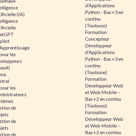
owflake
d'Applications
elligence
Python - Bac+3 en
ificielle (IA)
continu
elligence
(Toulouse)
ificielle
Formation
atGPT
Concepteur
pilot
Développeur
 Apprentissage
d'Applications
pour les
Python - Bac+3 en
veloppeurs
continu
enAI
(Toulouse)
ama
Formation
stral
Développeur Web
pour les
et Web Mobile –
ministrateurs
Bac+2 en continu
stèmes
(Toulouse)
stion de
Formation
jets
Développeur Web
stion de
et Web Mobile –
jets
Bac+2 en continu
stion de