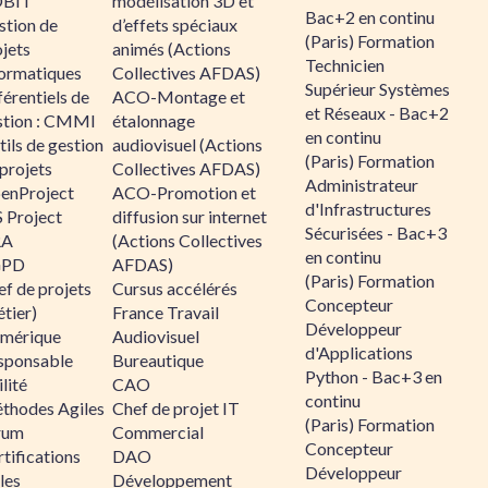
BIT
modélisation 3D et
Bac+2 en continu
stion de
d’effets spéciaux
(Paris) Formation
jets
animés (Actions
Technicien
formatiques
Collectives AFDAS)
Supérieur Systèmes
érentiels de
ACO-Montage et
et Réseaux - Bac+2
stion : CMMI
étalonnage
en continu
ils de gestion
audiovisuel (Actions
(Paris) Formation
projets
Collectives AFDAS)
Administrateur
enProject
ACO-Promotion et
d'Infrastructures
 Project
diffusion sur internet
Sécurisées - Bac+3
RA
(Actions Collectives
en continu
GPD
AFDAS)
(Paris) Formation
f de projets
Cursus accélérés
Concepteur
tier)
France Travail
Développeur
mérique
Audiovisuel
d'Applications
sponsable
Bureautique
Python - Bac+3 en
lité
CAO
continu
thodes Agiles
Chef de projet IT
(Paris) Formation
rum
Commercial
Concepteur
tifications
DAO
Développeur
les
Développement