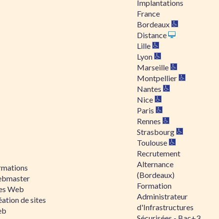
Implantations
France
Bordeaux
Distance
Lille
Lyon
Marseille
Montpellier
Nantes
Nice
Paris
Rennes
Strasbourg
Toulouse
Recrutement
Alternance
rmations
(Bordeaux)
bmaster
Formation
tes Web
Administrateur
ation de sites
d'Infrastructures
eb
Sécurisées - Bac+3