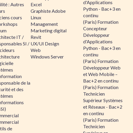
d'Applications
lité : Autres
Excel
Python - Bac+3 en
urs
Graphiste Adobe
continu
ciens cours
Linux
(Paris) Formation
rkshops
Management
Concepteur
rum
Marketing digital
Développeur
hitecte IT /
Revit
d'Applications
sponsables SI /
UX/UI Design
Python - Bac+3 en
cideurs
Web
continu
chitecture
Windows Server
(Paris) Formation
icielle
Développeur Web
stèmes
et Web Mobile –
information
Bac+2 en continu
sponsable de la
(Paris) Formation
urité et des
Technicien
stèmes
Supérieur Systèmes
informations
et Réseaux - Bac+2
SI)
en continu
mmercial
(Paris) Formation
mmercial
Technicien
ils de
Supérieur en