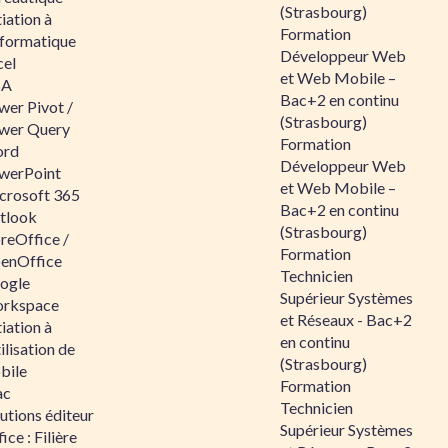
(Strasbourg)
tiation à
Formation
nformatique
Développeur Web
cel
et Web Mobile –
BA
Bac+2 en continu
wer Pivot /
(Strasbourg)
wer Query
Formation
rd
Développeur Web
werPoint
et Web Mobile –
crosoft 365
Bac+2 en continu
tlook
(Strasbourg)
reOffice /
Formation
enOffice
Technicien
ogle
Supérieur Systèmes
rkspace
et Réseaux - Bac+2
tiation à
en continu
tilisation de
(Strasbourg)
bile
Formation
ac
Technicien
utions éditeur
Supérieur Systèmes
ice : Filière