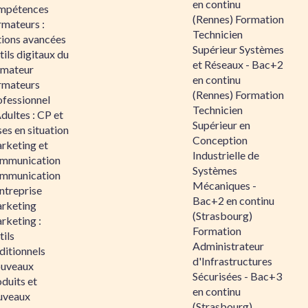
en continu
mpétences
(Rennes) Formation
rmateurs :
Technicien
tions avancées
Supérieur Systèmes
ils digitaux du
et Réseaux - Bac+2
rmateur
en continu
rmateurs
(Rennes) Formation
ofessionnel
Technicien
dultes : CP et
Supérieur en
es en situation
Conception
rketing et
Industrielle de
mmunication
Systèmes
mmunication
Mécaniques -
ntreprise
Bac+2 en continu
rketing
(Strasbourg)
rketing :
Formation
ils
Administrateur
ditionnels
d'Infrastructures
uveaux
Sécurisées - Bac+3
duits et
en continu
uveaux
(Strasbourg)