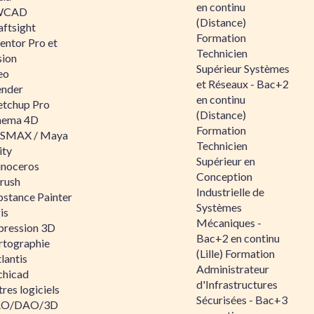
en continu
WCAD
(Distance)
aftsight
Formation
entor Pro et
Technicien
sion
Supérieur Systèmes
eo
et Réseaux - Bac+2
ender
en continu
etchup Pro
(Distance)
nema 4D
Formation
SMAX / Maya
Technicien
ity
Supérieur en
inoceros
Conception
rush
Industrielle de
bstance Painter
Systèmes
is
Mécaniques -
pression 3D
Bac+2 en continu
rtographie
(Lille) Formation
lantis
Administrateur
chicad
d'Infrastructures
res logiciels
Sécurisées - Bac+3
O/DAO/3D