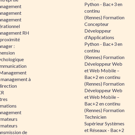
Python - Bac+3 en
nagement
continu
nagement
(Rennes) Formation
nagement
Concepteur
érationnel
Développeur
nagement RH
d'Applications
 proximité
Python - Bac+3 en
nager :
continu
mension
(Rennes) Formation
ychologique
Développeur Web
mmunication
et Web Mobile –
 Management
Bac+2 en continu
 management à
(Rennes) Formation
direction
Développeur Web
KR
et Web Mobile –
tres
Bac+2 en continu
rmations
(Rennes) Formation
nagement
Technicien
rmateurs
Supérieur Systèmes
rmateurs
et Réseaux - Bac+2
ansmission de