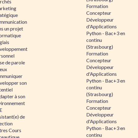
rchés
Formation
rketing
Concepteur
ratégique
Développeur
mmunication
d'Applications
s un projet
Python - Bac+3 en
formatique
continu
glais
(Strasbourg)
veloppement
Formation
rsonnel
Concepteur
se de parole
Développeur
eux
d'Applications
mmuniquer
Python - Bac+3 en
velopper son
continu
entiel
(Strasbourg)
dapter à son
Formation
vironnement
Concepteur
E
Développeur
istant(e) de
d'Applications
ection
Python - Bac+3 en
tres Cours
continu
reautique