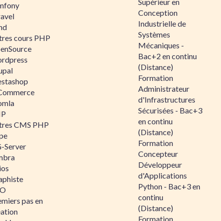
Supérieur en
mfony
Conception
ravel
Industrielle de
nd
Systèmes
tres cours PHP
Mécaniques -
enSource
Bac+2 en continu
rdpress
(Distance)
upal
Formation
estashop
Administrateur
Commerce
d'Infrastructures
omla
Sécurisées - Bac+3
IP
en continu
tres CMS PHP
(Distance)
pe
Formation
-Server
Concepteur
mbra
Développeur
ios
d'Applications
aphiste
Python - Bac+3 en
AO
continu
emiers pas en
(Distance)
éation
Formation