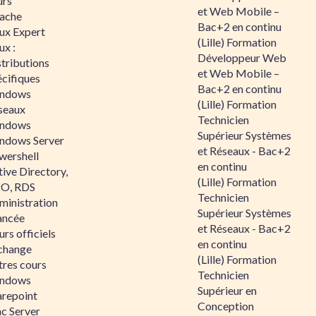
urs
et Web Mobile –
ache
Bac+2 en continu
nux Expert
(Lille) Formation
ux :
Développeur Web
tributions
et Web Mobile –
écifiques
Bac+2 en continu
ndows
(Lille) Formation
seaux
Technicien
ndows
Supérieur Systèmes
ndows Server
et Réseaux - Bac+2
wershell
en continu
ive Directory,
(Lille) Formation
O, RDS
Technicien
ministration
Supérieur Systèmes
ancée
et Réseaux - Bac+2
rs officiels
en continu
change
(Lille) Formation
tres cours
Technicien
ndows
Supérieur en
arepoint
Conception
nc Server