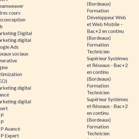
(Bordeaux)
eamweaver
Formation
tres cours
Développeur Web
oconception
et Web Mobile –
b
Bac+2 en continu
rketing Digital
(Bordeaux)
rketing digital
Formation
ogle Ads
Technicien
seaux sociaux
Supérieur Systèmes
nerative
et Réseaux - Bac+2
gine
en continu
timization
(Bordeaux)
EO)
Formation
rketing digital
Technicien
ancé
Supérieur Systèmes
rketing digital
et Réseaux - Bac+2
pert
en continu
HP
(Bordeaux)
HP
Formation
P Avancé
Technicien
P Expert