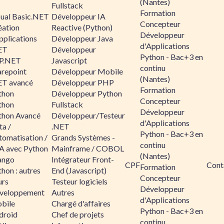
(Nantes)
Fullstack
Formation
sual Basic.NET
Développeur IA
Concepteur
éation
Reactive (Python)
Développeur
pplications
Développeur Java
d'Applications
ET
Développeur
Python - Bac+3 en
P.NET
Javascript
continu
arepoint
Développeur Mobile
(Nantes)
ET avancé
Développeur PHP
Formation
thon
Développeur Python
Concepteur
thon
Fullstack
Développeur
thon Avancé
Développeur/Testeur
d'Applications
ta /
.NET
Python - Bac+3 en
tomatisation /
Grands Systèmes -
continu
A avec Python
Mainframe / COBOL
(Nantes)
ango
Intégrateur Front-
CPF
Cont
Formation
hon : autres
End (Javascript)
Concepteur
urs
Testeur logiciels
Développeur
veloppement
Autres
d'Applications
bile
Chargé d'affaires
Python - Bac+3 en
droid
Chef de projets
continu