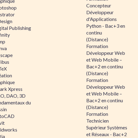
aphique
Concepteur
otoshop
Développeur
ustrator
d'Applications
Design
Python - Bac+3 en
ital Publishing
continu
inity
(Distance)
mp
Formation
nva
Développeur Web
kscape
et Web Mobile –
ribus
Bac+2 en continu
TeX
(Distance)
éation
Formation
aphique
Développeur Web
ark Xpress
et Web Mobile –
O, DAO, 3D
Bac+2 en continu
ndamentaux du
(Distance)
ssin
Formation
toCAD
Technicien
vit
Supérieur Systèmes
lidworks
et Réseaux - Bac+2
tia