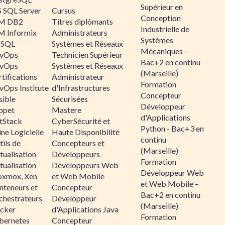
Supérieur en
 SQL Server
Cursus
Conception
M DB2
Titres diplômants
Industrielle de
M Informix
Administrateurs
Systèmes
SQL
Systèmes et Réseaux
Mécaniques -
vOps
Technicien Supérieur
Bac+2 en continu
vOps
Systèmes et Réseaux
(Marseille)
tifications
Administrateur
Formation
vOps Institute
d'Infrastructures
Concepteur
sible
Sécurisées
Développeur
ppet
Mastere
d'Applications
ltStack
CyberSécurité et
Python - Bac+3 en
ne Logicielle
Haute Disponibilité
continu
ils de
Concepteurs et
(Marseille)
tualisation
Développeurs
Formation
tualisation
Développeurs Web
Développeur Web
oxmox, Xen
et Web Mobile
et Web Mobile –
nteneurs et
Concepteur
Bac+2 en continu
chestrateurs
Développeur
(Marseille)
cker
d'Applications Java
Formation
bernetes
Concepteur