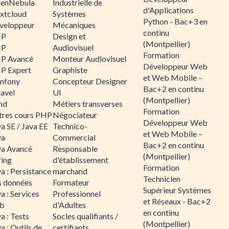
enNebula
Industrielle de
d'Applications
xtcloud
Systèmes
Python - Bac+3 en
veloppeur
Mécaniques
continu
HP
Design et
(Montpellier)
HP
Audiovisuel
Formation
P Avancé
Monteur Audiovisuel
Développeur Web
P Expert
Graphiste
et Web Mobile –
mfony
Concepteur Designer
Bac+2 en continu
ravel
UI
(Montpellier)
nd
Métiers transverses
Formation
tres cours PHP
Négociateur
Développeur Web
a SE / Java EE
Technico-
et Web Mobile –
va
Commercial
Bac+2 en continu
va Avancé
Responsable
(Montpellier)
ring
d'établissement
Formation
a : Persistance
marchand
Technicien
s données
Formateur
Supérieur Systèmes
a : Services
Professionnel
et Réseaux - Bac+2
b
d'Adultes
en continu
a : Tests
Socles qualifiants /
(Montpellier)
a : Outils de
certifiants