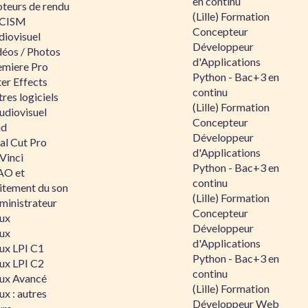
en continu
teurs de rendu
(Lille) Formation
CISM
Concepteur
diovisuel
Développeur
déos / Photos
d'Applications
emiere Pro
Python - Bac+3 en
er Effects
continu
res logiciels
(Lille) Formation
udiovisuel
Concepteur
id
Développeur
al Cut Pro
d'Applications
Vinci
Python - Bac+3 en
O et
continu
aitement du son
(Lille) Formation
ministrateur
Concepteur
nux
Développeur
nux
d'Applications
nux LPI C1
Python - Bac+3 en
nux LPI C2
continu
nux Avancé
(Lille) Formation
ux : autres
Développeur Web