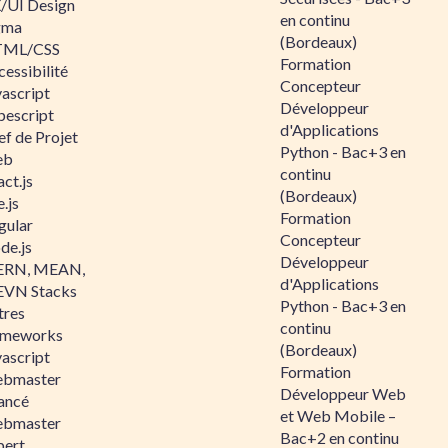
/UI Design
en continu
gma
(Bordeaux)
ML/CSS
Formation
essibilité
Concepteur
vascript
Développeur
pescript
d'Applications
ef de Projet
Python - Bac+3 en
eb
continu
ct.js
(Bordeaux)
.js
Formation
gular
Concepteur
de.js
Développeur
RN, MEAN,
d'Applications
VN Stacks
Python - Bac+3 en
tres
continu
ameworks
(Bordeaux)
vascript
Formation
bmaster
Développeur Web
ancé
et Web Mobile –
bmaster
Bac+2 en continu
pert