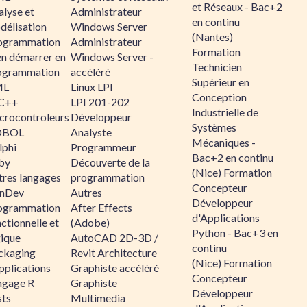
et Réseaux - Bac+2
alyse et
Administrateur
en continu
délisation
Windows Server
(Nantes)
ogrammation
Administrateur
Formation
en démarrer en
Windows Server -
Technicien
ogrammation
accéléré
Supérieur en
ML
Linux LPI
Conception
C++
LPI 201-202
Industrielle de
crocontroleurs
Développeur
Systèmes
OBOL
Analyste
Mécaniques -
lphi
Programmeur
Bac+2 en continu
by
Découverte de la
(Nice) Formation
tres langages
programmation
Concepteur
nDev
Autres
Développeur
ogrammation
After Effects
d'Applications
ctionnelle et
(Adobe)
Python - Bac+3 en
gique
AutoCAD 2D-3D /
continu
ckaging
Revit Architecture
(Nice) Formation
pplications
Graphiste accéléré
Concepteur
ngage R
Graphiste
Développeur
sts
Multimedia