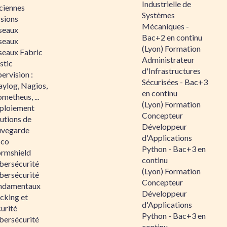
Industrielle de
ciennes
Systèmes
rsions
Mécaniques -
seaux
Bac+2 en continu
seaux
(Lyon) Formation
seaux Fabric
Administrateur
stic
d'Infrastructures
ervision :
Sécurisées - Bac+3
aylog, Nagios,
en continu
metheus, ...
(Lyon) Formation
ploiement
Concepteur
utions de
Développeur
uvegarde
d'Applications
sco
Python - Bac+3 en
ormshield
continu
bersécurité
(Lyon) Formation
bersécurité
Concepteur
ndamentaux
Développeur
cking et
d'Applications
urité
Python - Bac+3 en
bersécurité
continu