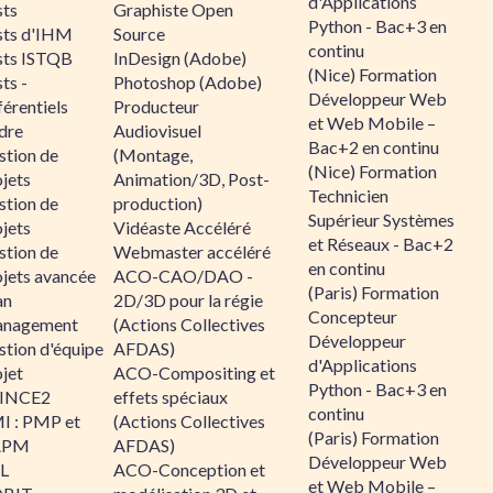
d'Applications
sts
Graphiste Open
Python - Bac+3 en
sts d'IHM
Source
continu
sts ISTQB
InDesign (Adobe)
(Nice) Formation
ts -
Photoshop (Adobe)
Développeur Web
érentiels
Producteur
et Web Mobile –
dre
Audiovisuel
Bac+2 en continu
stion de
(Montage,
(Nice) Formation
jets
Animation/3D, Post-
Technicien
stion de
production)
Supérieur Systèmes
jets
Vidéaste Accéléré
et Réseaux - Bac+2
stion de
Webmaster accéléré
en continu
ojets avancée
ACO-CAO/DAO -
(Paris) Formation
an
2D/3D pour la régie
Concepteur
nagement
(Actions Collectives
Développeur
stion d'équipe
AFDAS)
d'Applications
jet
ACO-Compositing et
Python - Bac+3 en
INCE2
effets spéciaux
continu
I : PMP et
(Actions Collectives
(Paris) Formation
APM
AFDAS)
Développeur Web
IL
ACO-Conception et
et Web Mobile –