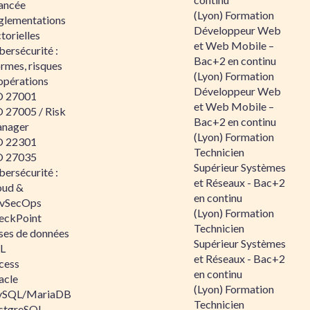
ancée
(Lyon) Formation
glementations
Développeur Web
torielles
et Web Mobile –
ersécurité :
Bac+2 en continu
rmes, risques
(Lyon) Formation
opérations
Développeur Web
O 27001
et Web Mobile –
O 27005 / Risk
Bac+2 en continu
nager
(Lyon) Formation
O 22301
Technicien
O 27035
Supérieur Systèmes
ersécurité :
et Réseaux - Bac+2
oud &
en continu
vSecOps
(Lyon) Formation
eckPoint
Technicien
ses de données
Supérieur Systèmes
L
et Réseaux - Bac+2
cess
en continu
acle
(Lyon) Formation
SQL/MariaDB
Technicien
stgreSQL