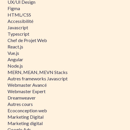
UX/UI Design
Figma
HTML/CSS
Accessibilité
Javascript
Typescript
Chef de Projet Web
React.js
Vue.js
Angular
Node.js
MERN, MEAN, MEVN Stacks
Autres frameworks Javascript
Webmaster Avancé
Webmaster Expert
Dreamweaver
Autres cours
Ecoconception web
Marketing Digital
Marketing digital
Google Ads