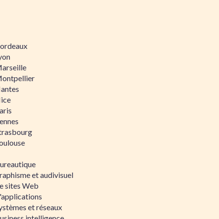
 Bordeaux
Lyon
Marseille
Montpellier
Nantes
Nice
aris
Rennes
Strasbourg
Toulouse
bureautique
raphisme et audivisuel
e sites Web
'applications
ystèmes et réseaux
siness intelligence