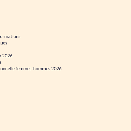
formations
ques
on 2026
e
ssionnelle femmes-hommes 2026