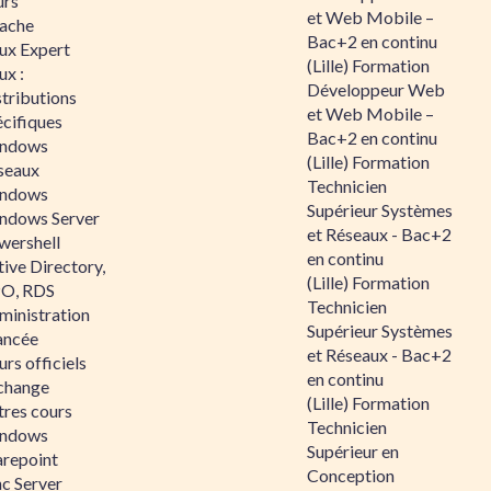
urs
et Web Mobile –
ache
Bac+2 en continu
nux Expert
(Lille) Formation
ux :
Développeur Web
tributions
et Web Mobile –
écifiques
Bac+2 en continu
ndows
(Lille) Formation
seaux
Technicien
ndows
Supérieur Systèmes
ndows Server
et Réseaux - Bac+2
wershell
en continu
ive Directory,
(Lille) Formation
O, RDS
Technicien
ministration
Supérieur Systèmes
ancée
et Réseaux - Bac+2
rs officiels
en continu
change
(Lille) Formation
tres cours
Technicien
ndows
Supérieur en
arepoint
Conception
nc Server