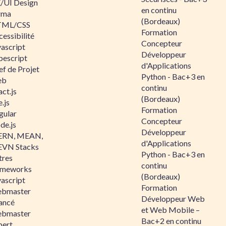
/UI Design
en continu
gma
(Bordeaux)
ML/CSS
Formation
essibilité
Concepteur
vascript
Développeur
pescript
d'Applications
ef de Projet
Python - Bac+3 en
eb
continu
ct.js
(Bordeaux)
.js
Formation
gular
Concepteur
de.js
Développeur
RN, MEAN,
d'Applications
VN Stacks
Python - Bac+3 en
tres
continu
ameworks
(Bordeaux)
vascript
Formation
bmaster
Développeur Web
ancé
et Web Mobile –
bmaster
Bac+2 en continu
pert