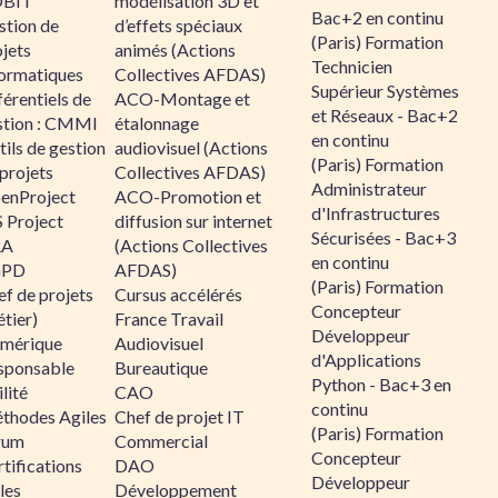
BIT
modélisation 3D et
Bac+2 en continu
stion de
d’effets spéciaux
(Paris) Formation
jets
animés (Actions
Technicien
formatiques
Collectives AFDAS)
Supérieur Systèmes
érentiels de
ACO-Montage et
et Réseaux - Bac+2
stion : CMMI
étalonnage
en continu
ils de gestion
audiovisuel (Actions
(Paris) Formation
projets
Collectives AFDAS)
Administrateur
enProject
ACO-Promotion et
d'Infrastructures
 Project
diffusion sur internet
Sécurisées - Bac+3
RA
(Actions Collectives
en continu
GPD
AFDAS)
(Paris) Formation
f de projets
Cursus accélérés
Concepteur
tier)
France Travail
Développeur
mérique
Audiovisuel
d'Applications
sponsable
Bureautique
Python - Bac+3 en
lité
CAO
continu
thodes Agiles
Chef de projet IT
(Paris) Formation
rum
Commercial
Concepteur
tifications
DAO
Développeur
les
Développement