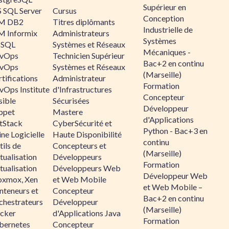
Supérieur en
 SQL Server
Cursus
Conception
M DB2
Titres diplômants
Industrielle de
M Informix
Administrateurs
Systèmes
SQL
Systèmes et Réseaux
Mécaniques -
vOps
Technicien Supérieur
Bac+2 en continu
vOps
Systèmes et Réseaux
(Marseille)
tifications
Administrateur
Formation
vOps Institute
d'Infrastructures
Concepteur
sible
Sécurisées
Développeur
ppet
Mastere
d'Applications
ltStack
CyberSécurité et
Python - Bac+3 en
ne Logicielle
Haute Disponibilité
continu
ils de
Concepteurs et
(Marseille)
tualisation
Développeurs
Formation
tualisation
Développeurs Web
Développeur Web
oxmox, Xen
et Web Mobile
et Web Mobile –
nteneurs et
Concepteur
Bac+2 en continu
chestrateurs
Développeur
(Marseille)
cker
d'Applications Java
Formation
bernetes
Concepteur