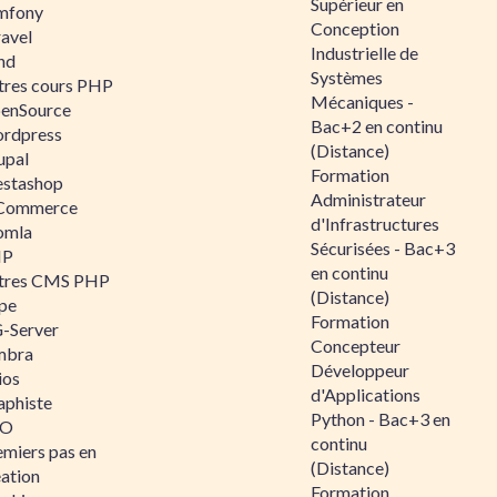
Supérieur en
mfony
Conception
ravel
Industrielle de
nd
Systèmes
tres cours PHP
Mécaniques -
enSource
Bac+2 en continu
rdpress
(Distance)
upal
Formation
estashop
Administrateur
Commerce
d'Infrastructures
omla
Sécurisées - Bac+3
IP
en continu
tres CMS PHP
(Distance)
pe
Formation
-Server
Concepteur
mbra
Développeur
ios
d'Applications
aphiste
Python - Bac+3 en
AO
continu
emiers pas en
(Distance)
éation
Formation