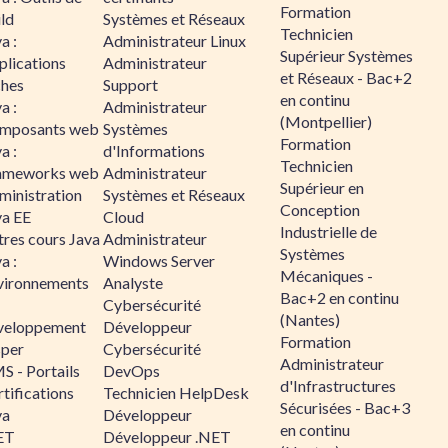
Formation
ld
Systèmes et Réseaux
Technicien
a :
Administrateur Linux
Supérieur Systèmes
plications
Administrateur
et Réseaux - Bac+2
ches
Support
en continu
a :
Administrateur
(Montpellier)
mposants web
Systèmes
Formation
a :
d'Informations
Technicien
ameworks web
Administrateur
Supérieur en
ministration
Systèmes et Réseaux
Conception
va EE
Cloud
Industrielle de
tres cours Java
Administrateur
Systèmes
a :
Windows Server
Mécaniques -
vironnements
Analyste
Bac+2 en continu
Cybersécurité
(Nantes)
veloppement
Développeur
Formation
sper
Cybersécurité
Administrateur
S - Portails
DevOps
d'Infrastructures
tifications
Technicien HelpDesk
Sécurisées - Bac+3
va
Développeur
en continu
ET
Développeur .NET