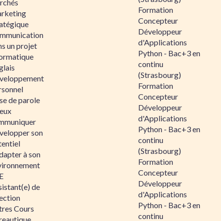
rchés
Formation
rketing
Concepteur
ratégique
Développeur
mmunication
d'Applications
s un projet
Python - Bac+3 en
formatique
continu
glais
(Strasbourg)
veloppement
Formation
rsonnel
Concepteur
se de parole
Développeur
eux
d'Applications
mmuniquer
Python - Bac+3 en
velopper son
continu
entiel
(Strasbourg)
dapter à son
Formation
vironnement
Concepteur
E
Développeur
istant(e) de
d'Applications
ection
Python - Bac+3 en
tres Cours
continu
reautique