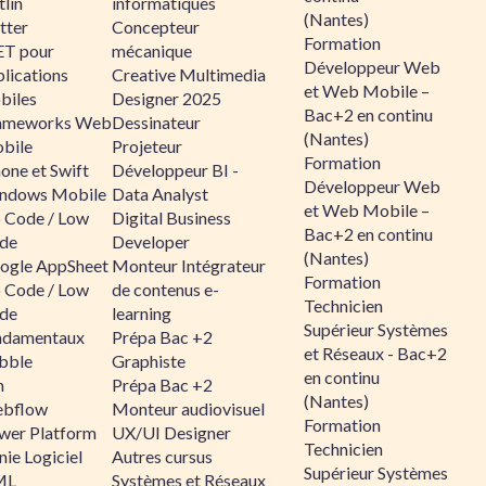
lin
informatiques
(Nantes)
tter
Concepteur
Formation
ET pour
mécanique
Développeur Web
lications
Creative Multimedia
et Web Mobile –
biles
Designer 2025
Bac+2 en continu
ameworks Web
Dessinateur
(Nantes)
bile
Projeteur
Formation
one et Swift
Développeur BI -
Développeur Web
ndows Mobile
Data Analyst
et Web Mobile –
 Code / Low
Digital Business
Bac+2 en continu
de
Developer
(Nantes)
ogle AppSheet
Monteur Intégrateur
Formation
 Code / Low
de contenus e-
Technicien
de
learning
Supérieur Systèmes
ndamentaux
Prépa Bac +2
et Réseaux - Bac+2
bble
Graphiste
en continu
n
Prépa Bac +2
(Nantes)
bflow
Monteur audiovisuel
Formation
wer Platform
UX/UI Designer
Technicien
ie Logiciel
Autres cursus
Supérieur Systèmes
ML
Systèmes et Réseaux