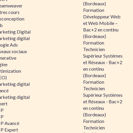
(Bordeaux)
eamweaver
Formation
tres cours
Développeur Web
oconception
et Web Mobile –
b
Bac+2 en continu
rketing Digital
(Bordeaux)
rketing digital
Formation
ogle Ads
Technicien
seaux sociaux
Supérieur Systèmes
nerative
et Réseaux - Bac+2
gine
en continu
timization
(Bordeaux)
EO)
Formation
rketing digital
Technicien
ancé
Supérieur Systèmes
rketing digital
et Réseaux - Bac+2
pert
en continu
HP
(Bordeaux)
HP
Formation
P Avancé
Technicien
P Expert