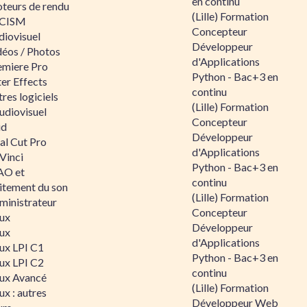
en continu
teurs de rendu
(Lille) Formation
CISM
Concepteur
diovisuel
Développeur
déos / Photos
d'Applications
emiere Pro
Python - Bac+3 en
er Effects
continu
res logiciels
(Lille) Formation
udiovisuel
Concepteur
id
Développeur
al Cut Pro
d'Applications
Vinci
Python - Bac+3 en
O et
continu
aitement du son
(Lille) Formation
ministrateur
Concepteur
nux
Développeur
nux
d'Applications
nux LPI C1
Python - Bac+3 en
nux LPI C2
continu
nux Avancé
(Lille) Formation
ux : autres
Développeur Web