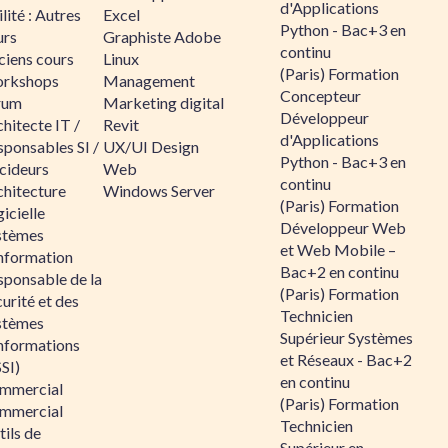
d'Applications
lité : Autres
Excel
Python - Bac+3 en
urs
Graphiste Adobe
continu
ciens cours
Linux
(Paris) Formation
rkshops
Management
Concepteur
rum
Marketing digital
Développeur
hitecte IT /
Revit
d'Applications
sponsables SI /
UX/UI Design
Python - Bac+3 en
cideurs
Web
continu
chitecture
Windows Server
(Paris) Formation
icielle
Développeur Web
stèmes
et Web Mobile –
information
Bac+2 en continu
sponsable de la
(Paris) Formation
urité et des
Technicien
stèmes
Supérieur Systèmes
informations
et Réseaux - Bac+2
SI)
en continu
mmercial
(Paris) Formation
mmercial
Technicien
ils de
Supérieur en