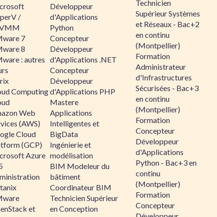
Technicien
crosoft
Développeur
Supérieur Systèmes
perV /
d'Applications
et Réseaux - Bac+2
CVMM
Python
en continu
ware 7
Concepteur
(Montpellier)
ware 8
Développeur
Formation
ware : autres
d'Applications .NET
Administrateur
urs
Concepteur
d'Infrastructures
rix
Développeur
Sécurisées - Bac+3
oud Computing
d'Applications PHP
en continu
oud
Mastere
(Montpellier)
azon Web
Applications
Formation
rvices (AWS)
Intelligentes et
Concepteur
ogle Cloud
BigData
Développeur
atform (GCP)
Ingénierie et
d'Applications
crosoft Azure
modélisation
Python - Bac+3 en
5
BIM Modeleur du
continu
ministration
bâtiment
(Montpellier)
tanix
Coordinateur BIM
Formation
ware
Technicien Supérieur
Concepteur
enStack et
en Conception
Développeur