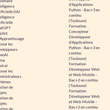
owflake
d'Applications
elligence
Python - Bac+3 en
ificielle (IA)
continu
elligence
(Toulouse)
ificielle
Formation
atGPT
Concepteur
pilot
Développeur
 Apprentissage
d'Applications
pour les
Python - Bac+3 en
veloppeurs
continu
enAI
(Toulouse)
ama
Formation
stral
Développeur Web
pour les
et Web Mobile –
ministrateurs
Bac+2 en continu
stèmes
(Toulouse)
stion de
Formation
jets
Développeur Web
stion de
et Web Mobile –
jets
Bac+2 en continu
stion de