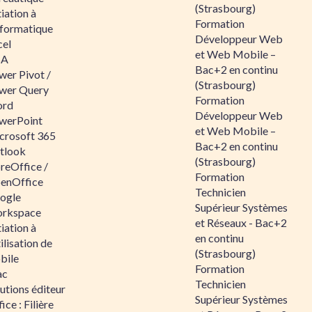
(Strasbourg)
tiation à
Formation
nformatique
Développeur Web
cel
et Web Mobile –
BA
Bac+2 en continu
wer Pivot /
(Strasbourg)
wer Query
Formation
rd
Développeur Web
werPoint
et Web Mobile –
crosoft 365
Bac+2 en continu
tlook
(Strasbourg)
reOffice /
Formation
enOffice
Technicien
ogle
Supérieur Systèmes
rkspace
et Réseaux - Bac+2
tiation à
en continu
tilisation de
(Strasbourg)
bile
Formation
ac
Technicien
utions éditeur
Supérieur Systèmes
ice : Filière