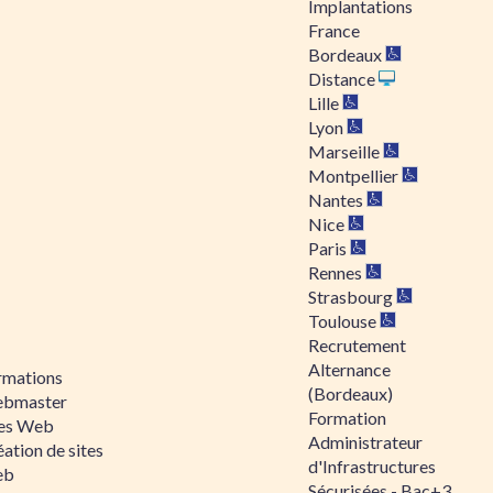
Implantations
France
Bordeaux
Distance
Lille
Lyon
Marseille
Montpellier
Nantes
Nice
Paris
Rennes
Strasbourg
Toulouse
Recrutement
Alternance
rmations
(Bordeaux)
bmaster
Formation
tes Web
Administrateur
ation de sites
d'Infrastructures
eb
Sécurisées - Bac+3