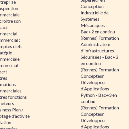
ntreprise
Conception
ospection
Industrielle de
mmerciale
Systèmes
croitre son
Mécaniques -
pact
Bac+2 en continu
mmercial
(Rennes) Formation
mmercial :
Administrateur
mptes clefs
d'Infrastructures
atégie
Sécurisées - Bac+3
mmerciale
en continu
mmercial
(Rennes) Formation
pert
Concepteur
tres
Développeur
rmations
d'Applications
mmerciales
Python - Bac+3 en
tres fonctions
continu
heteurs
(Rennes) Formation
iness Plan /
Concepteur
otage d’activité
Développeur
éation
d'Applications
ntreprise