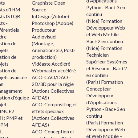
d'Applications
sts
Graphiste Open
Python - Bac+3 en
sts d'IHM
Source
continu
sts ISTQB
InDesign (Adobe)
(Nice) Formation
ts -
Photoshop (Adobe)
Développeur Web
érentiels
Producteur
et Web Mobile –
dre
Audiovisuel
Bac+2 en continu
stion de
(Montage,
(Nice) Formation
jets
Animation/3D, Post-
Technicien
stion de
production)
Supérieur Systèmes
jets
Vidéaste Accéléré
et Réseaux - Bac+2
stion de
Webmaster accéléré
en continu
ojets avancée
ACO-CAO/DAO -
(Paris) Formation
an
2D/3D pour la régie
Concepteur
nagement
(Actions Collectives
Développeur
stion d'équipe
AFDAS)
d'Applications
jet
ACO-Compositing et
Python - Bac+3 en
INCE2
effets spéciaux
continu
I : PMP et
(Actions Collectives
(Paris) Formation
APM
AFDAS)
Développeur Web
IL
ACO-Conception et
et Web Mobile –