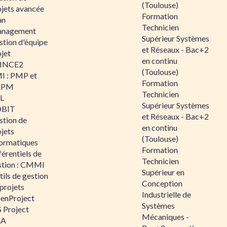
(Toulouse)
ojets avancée
Formation
an
Technicien
nagement
Supérieur Systèmes
stion d'équipe
et Réseaux - Bac+2
jet
en continu
INCE2
(Toulouse)
I : PMP et
Formation
APM
Technicien
IL
Supérieur Systèmes
BIT
et Réseaux - Bac+2
stion de
en continu
jets
(Toulouse)
formatiques
Formation
érentiels de
Technicien
stion : CMMI
Supérieur en
ils de gestion
Conception
projets
Industrielle de
enProject
Systèmes
 Project
Mécaniques -
RA