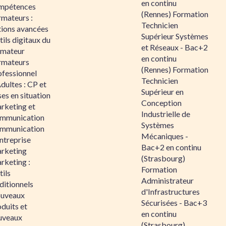
en continu
mpétences
(Rennes) Formation
rmateurs :
Technicien
tions avancées
Supérieur Systèmes
ils digitaux du
et Réseaux - Bac+2
rmateur
en continu
rmateurs
(Rennes) Formation
ofessionnel
Technicien
dultes : CP et
Supérieur en
es en situation
Conception
rketing et
Industrielle de
mmunication
Systèmes
mmunication
Mécaniques -
ntreprise
Bac+2 en continu
rketing
(Strasbourg)
rketing :
Formation
ils
Administrateur
ditionnels
d'Infrastructures
uveaux
Sécurisées - Bac+3
duits et
en continu
uveaux
(Strasbourg)