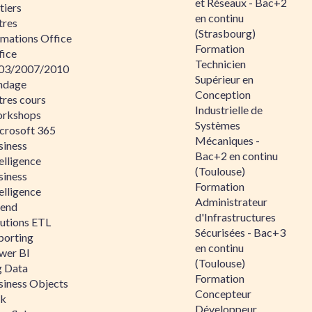
et Réseaux - Bac+2
tiers
en continu
tres
(Strasbourg)
rmations Office
Formation
fice
Technicien
03/2007/2010
Supérieur en
ndage
Conception
tres cours
Industrielle de
rkshops
Systèmes
crosoft 365
Mécaniques -
siness
Bac+2 en continu
elligence
(Toulouse)
siness
Formation
elligence
Administrateur
lend
d'Infrastructures
lutions ETL
Sécurisées - Bac+3
porting
en continu
wer BI
(Toulouse)
g Data
Formation
siness Objects
Concepteur
ik
Développeur