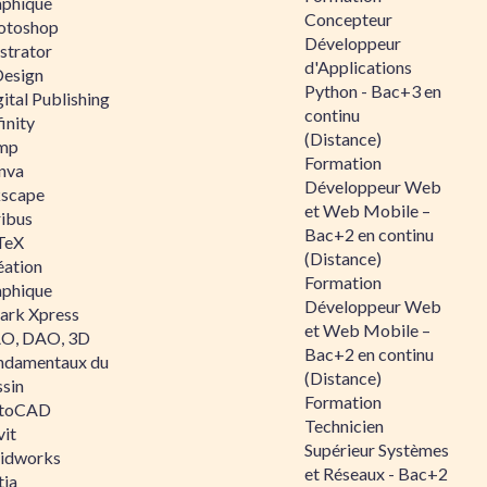
aphique
Concepteur
otoshop
Développeur
ustrator
d'Applications
Design
Python - Bac+3 en
ital Publishing
continu
inity
(Distance)
mp
Formation
nva
Développeur Web
kscape
et Web Mobile –
ribus
Bac+2 en continu
TeX
(Distance)
éation
Formation
aphique
Développeur Web
ark Xpress
et Web Mobile –
O, DAO, 3D
Bac+2 en continu
ndamentaux du
(Distance)
ssin
Formation
toCAD
Technicien
vit
Supérieur Systèmes
lidworks
et Réseaux - Bac+2
tia