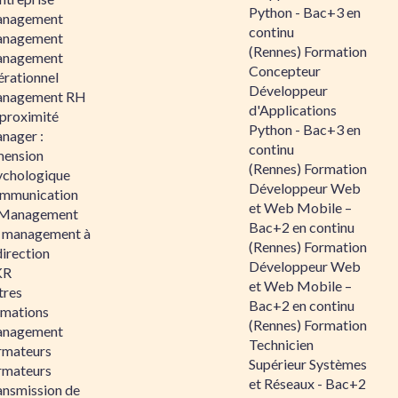
Python - Bac+3 en
nagement
continu
nagement
(Rennes) Formation
nagement
Concepteur
érationnel
Développeur
nagement RH
d'Applications
 proximité
Python - Bac+3 en
nager :
continu
mension
(Rennes) Formation
ychologique
Développeur Web
mmunication
et Web Mobile –
 Management
Bac+2 en continu
 management à
(Rennes) Formation
direction
Développeur Web
KR
et Web Mobile –
tres
Bac+2 en continu
rmations
(Rennes) Formation
nagement
Technicien
rmateurs
Supérieur Systèmes
rmateurs
et Réseaux - Bac+2
ansmission de