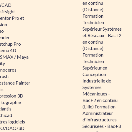
en continu
WCAD
(Distance)
aftsight
Formation
entor Pro et
Technicien
sion
Supérieur Systèmes
eo
et Réseaux - Bac+2
ender
en continu
etchup Pro
(Distance)
nema 4D
Formation
SMAX / Maya
Technicien
ity
Supérieur en
inoceros
Conception
rush
Industrielle de
bstance Painter
Systèmes
is
Mécaniques -
pression 3D
Bac+2 en continu
rtographie
(Lille) Formation
lantis
Administrateur
chicad
d'Infrastructures
res logiciels
Sécurisées - Bac+3
O/DAO/3D