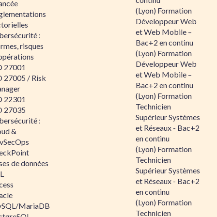
ancée
(Lyon) Formation
glementations
Développeur Web
torielles
et Web Mobile –
ersécurité :
Bac+2 en continu
rmes, risques
(Lyon) Formation
opérations
Développeur Web
O 27001
et Web Mobile –
O 27005 / Risk
Bac+2 en continu
nager
(Lyon) Formation
O 22301
Technicien
O 27035
Supérieur Systèmes
ersécurité :
et Réseaux - Bac+2
oud &
en continu
vSecOps
(Lyon) Formation
eckPoint
Technicien
ses de données
Supérieur Systèmes
L
et Réseaux - Bac+2
cess
en continu
acle
(Lyon) Formation
SQL/MariaDB
Technicien
stgreSQL