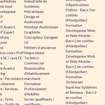
enNebula
Industrielle de
d'Applications
xtcloud
Systèmes
Python - Bac+3 en
veloppeur
Mécaniques
continu
HP
Design et
(Montpellier)
HP
Audiovisuel
Formation
P Avancé
Monteur Audiovisuel
Développeur Web
P Expert
Graphiste
et Web Mobile –
mfony
Concepteur Designer
Bac+2 en continu
ravel
UI
(Montpellier)
nd
Métiers transverses
Formation
tres cours PHP
Négociateur
Développeur Web
a SE / Java EE
Technico-
et Web Mobile –
va
Commercial
Bac+2 en continu
va Avancé
Responsable
(Montpellier)
ring
d'établissement
Formation
a : Persistance
marchand
Technicien
s données
Formateur
Supérieur Systèmes
a : Services
Professionnel
et Réseaux - Bac+2
b
d'Adultes
en continu
a : Tests
Socles qualifiants /
(Montpellier)
a : Outils de
certifiants