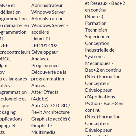
et Réseaux - Bac+2
alyse et
Administrateur
en continu
délisation
Windows Server
(Nantes)
ogrammation
Administrateur
Formation
en démarrer en
Windows Server -
Technicien
ogrammation
accéléré
Supérieur en
ML
Linux LPI
Conception
C++
LPI 201-202
Industrielle de
crocontroleurs
Développeur
Systèmes
OBOL
Analyste
Mécaniques -
lphi
Programmeur
Bac+2 en continu
by
Découverte de la
(Nice) Formation
tres langages
programmation
Concepteur
nDev
Autres
Développeur
ogrammation
After Effects
d'Applications
ctionnelle et
(Adobe)
Python - Bac+3 en
gique
AutoCAD 2D-3D /
continu
ckaging
Revit Architecture
(Nice) Formation
pplications
Graphiste accéléré
Concepteur
ngage R
Graphiste
Développeur
sts
Multimedia