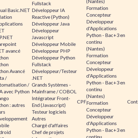
(Nantes)
Fullstack
Formation
sual Basic.NET
Développeur IA
Concepteur
éation
Reactive (Python)
Développeur
pplications
Développeur Java
d'Applications
ET
Développeur
Python - Bac+3 en
P.NET
Javascript
continu
arepoint
Développeur Mobile
(Nantes)
ET avancé
Développeur PHP
Formation
thon
Développeur Python
Concepteur
thon
Fullstack
Développeur
thon Avancé
Développeur/Testeur
d'Applications
ta /
.NET
Python - Bac+3 en
tomatisation /
Grands Systèmes -
continu
A avec Python
Mainframe / COBOL
(Nantes)
ango
Intégrateur Front-
CPF
Cont
Formation
hon : autres
End (Javascript)
Concepteur
urs
Testeur logiciels
Développeur
veloppement
Autres
d'Applications
bile
Chargé d'affaires
Python - Bac+3 en
droid
Chef de projets
continu