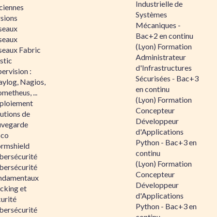
Industrielle de
ciennes
Systèmes
rsions
Mécaniques -
seaux
Bac+2 en continu
seaux
(Lyon) Formation
seaux Fabric
Administrateur
stic
d'Infrastructures
ervision :
Sécurisées - Bac+3
aylog, Nagios,
en continu
metheus, ...
(Lyon) Formation
ploiement
Concepteur
utions de
Développeur
uvegarde
d'Applications
sco
Python - Bac+3 en
ormshield
continu
bersécurité
(Lyon) Formation
bersécurité
Concepteur
ndamentaux
Développeur
cking et
d'Applications
urité
Python - Bac+3 en
bersécurité
continu