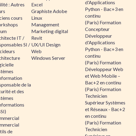
d'Applications
lité : Autres
Excel
Python - Bac+3 en
urs
Graphiste Adobe
continu
ciens cours
Linux
(Paris) Formation
rkshops
Management
Concepteur
rum
Marketing digital
Développeur
hitecte IT /
Revit
d'Applications
sponsables SI /
UX/UI Design
Python - Bac+3 en
cideurs
Web
continu
chitecture
Windows Server
(Paris) Formation
icielle
Développeur Web
stèmes
et Web Mobile –
information
Bac+2 en continu
sponsable de la
(Paris) Formation
urité et des
Technicien
stèmes
Supérieur Systèmes
informations
et Réseaux - Bac+2
SI)
en continu
mmercial
(Paris) Formation
mmercial
Technicien
ils de
Supérieur en