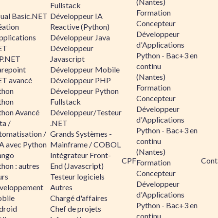
(Nantes)
Fullstack
Formation
sual Basic.NET
Développeur IA
Concepteur
éation
Reactive (Python)
Développeur
pplications
Développeur Java
d'Applications
ET
Développeur
Python - Bac+3 en
P.NET
Javascript
continu
arepoint
Développeur Mobile
(Nantes)
ET avancé
Développeur PHP
Formation
thon
Développeur Python
Concepteur
thon
Fullstack
Développeur
thon Avancé
Développeur/Testeur
d'Applications
ta /
.NET
Python - Bac+3 en
tomatisation /
Grands Systèmes -
continu
A avec Python
Mainframe / COBOL
(Nantes)
ango
Intégrateur Front-
CPF
Cont
Formation
hon : autres
End (Javascript)
Concepteur
urs
Testeur logiciels
Développeur
veloppement
Autres
d'Applications
bile
Chargé d'affaires
Python - Bac+3 en
droid
Chef de projets
continu