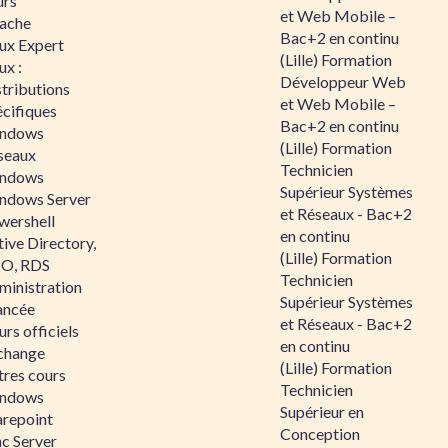
urs
et Web Mobile –
ache
Bac+2 en continu
nux Expert
(Lille) Formation
ux :
Développeur Web
tributions
et Web Mobile –
écifiques
Bac+2 en continu
ndows
(Lille) Formation
seaux
Technicien
ndows
Supérieur Systèmes
ndows Server
et Réseaux - Bac+2
wershell
en continu
ive Directory,
(Lille) Formation
O, RDS
Technicien
ministration
Supérieur Systèmes
ancée
et Réseaux - Bac+2
rs officiels
en continu
change
(Lille) Formation
tres cours
Technicien
ndows
Supérieur en
arepoint
Conception
nc Server