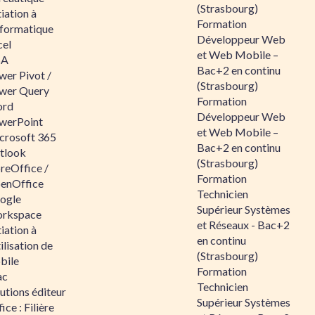
(Strasbourg)
tiation à
Formation
nformatique
Développeur Web
cel
et Web Mobile –
BA
Bac+2 en continu
wer Pivot /
(Strasbourg)
wer Query
Formation
rd
Développeur Web
werPoint
et Web Mobile –
crosoft 365
Bac+2 en continu
tlook
(Strasbourg)
reOffice /
Formation
enOffice
Technicien
ogle
Supérieur Systèmes
rkspace
et Réseaux - Bac+2
tiation à
en continu
tilisation de
(Strasbourg)
bile
Formation
ac
Technicien
utions éditeur
Supérieur Systèmes
ice : Filière