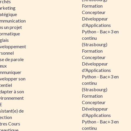
rchés
Formation
rketing
Concepteur
ratégique
Développeur
mmunication
d'Applications
s un projet
Python - Bac+3 en
formatique
continu
glais
(Strasbourg)
veloppement
Formation
rsonnel
Concepteur
se de parole
Développeur
eux
d'Applications
mmuniquer
Python - Bac+3 en
velopper son
continu
entiel
(Strasbourg)
dapter à son
Formation
vironnement
Concepteur
E
Développeur
istant(e) de
d'Applications
ection
Python - Bac+3 en
tres Cours
continu
reautique