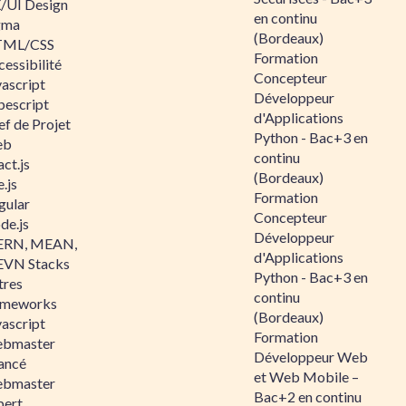
/UI Design
en continu
gma
(Bordeaux)
ML/CSS
Formation
essibilité
Concepteur
vascript
Développeur
pescript
d'Applications
ef de Projet
Python - Bac+3 en
eb
continu
ct.js
(Bordeaux)
.js
Formation
gular
Concepteur
de.js
Développeur
RN, MEAN,
d'Applications
VN Stacks
Python - Bac+3 en
tres
continu
ameworks
(Bordeaux)
vascript
Formation
bmaster
Développeur Web
ancé
et Web Mobile –
bmaster
Bac+2 en continu
pert