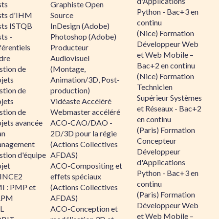
d'Applications
sts
Graphiste Open
Python - Bac+3 en
sts d'IHM
Source
continu
sts ISTQB
InDesign (Adobe)
(Nice) Formation
ts -
Photoshop (Adobe)
Développeur Web
érentiels
Producteur
et Web Mobile –
dre
Audiovisuel
Bac+2 en continu
stion de
(Montage,
(Nice) Formation
jets
Animation/3D, Post-
Technicien
stion de
production)
Supérieur Systèmes
jets
Vidéaste Accéléré
et Réseaux - Bac+2
stion de
Webmaster accéléré
en continu
ojets avancée
ACO-CAO/DAO -
(Paris) Formation
an
2D/3D pour la régie
Concepteur
nagement
(Actions Collectives
Développeur
stion d'équipe
AFDAS)
d'Applications
jet
ACO-Compositing et
Python - Bac+3 en
INCE2
effets spéciaux
continu
I : PMP et
(Actions Collectives
(Paris) Formation
APM
AFDAS)
Développeur Web
IL
ACO-Conception et
et Web Mobile –