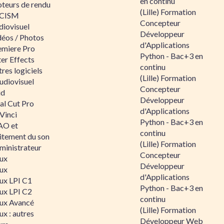
en continu
teurs de rendu
(Lille) Formation
CISM
Concepteur
diovisuel
Développeur
déos / Photos
d'Applications
emiere Pro
Python - Bac+3 en
er Effects
continu
res logiciels
(Lille) Formation
udiovisuel
Concepteur
id
Développeur
al Cut Pro
d'Applications
Vinci
Python - Bac+3 en
O et
continu
aitement du son
(Lille) Formation
ministrateur
Concepteur
nux
Développeur
nux
d'Applications
nux LPI C1
Python - Bac+3 en
nux LPI C2
continu
nux Avancé
(Lille) Formation
ux : autres
Développeur Web