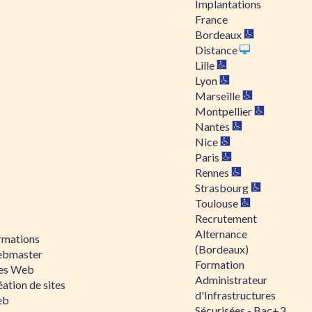
Implantations
France
Bordeaux
Distance
Lille
Lyon
Marseille
Montpellier
Nantes
Nice
Paris
Rennes
Strasbourg
Toulouse
Recrutement
Alternance
rmations
(Bordeaux)
bmaster
Formation
tes Web
Administrateur
ation de sites
d'Infrastructures
eb
Sécurisées - Bac+3