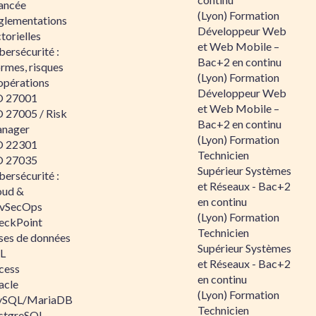
ancée
(Lyon) Formation
glementations
Développeur Web
torielles
et Web Mobile –
ersécurité :
Bac+2 en continu
rmes, risques
(Lyon) Formation
opérations
Développeur Web
O 27001
et Web Mobile –
O 27005 / Risk
Bac+2 en continu
nager
(Lyon) Formation
O 22301
Technicien
O 27035
Supérieur Systèmes
ersécurité :
et Réseaux - Bac+2
oud &
en continu
vSecOps
(Lyon) Formation
eckPoint
Technicien
ses de données
Supérieur Systèmes
L
et Réseaux - Bac+2
cess
en continu
acle
(Lyon) Formation
SQL/MariaDB
Technicien
stgreSQL