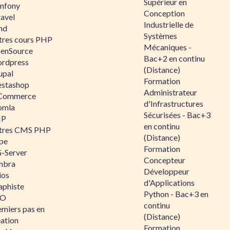
Supérieur en
mfony
Conception
ravel
Industrielle de
nd
Systèmes
tres cours PHP
Mécaniques -
enSource
Bac+2 en continu
rdpress
(Distance)
upal
Formation
estashop
Administrateur
Commerce
d'Infrastructures
omla
Sécurisées - Bac+3
IP
en continu
tres CMS PHP
(Distance)
pe
Formation
-Server
Concepteur
mbra
Développeur
ios
d'Applications
aphiste
Python - Bac+3 en
AO
continu
emiers pas en
(Distance)
éation
Formation