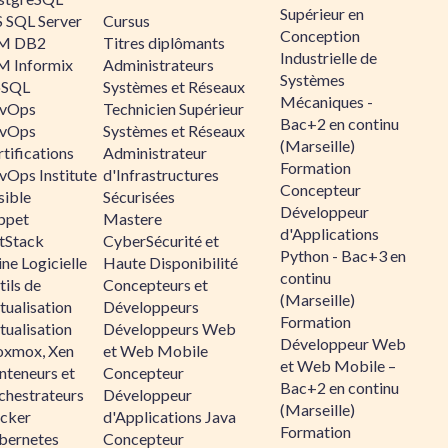
Supérieur en
 SQL Server
Cursus
Conception
M DB2
Titres diplômants
Industrielle de
M Informix
Administrateurs
Systèmes
SQL
Systèmes et Réseaux
Mécaniques -
vOps
Technicien Supérieur
Bac+2 en continu
vOps
Systèmes et Réseaux
(Marseille)
tifications
Administrateur
Formation
vOps Institute
d'Infrastructures
Concepteur
sible
Sécurisées
Développeur
ppet
Mastere
d'Applications
ltStack
CyberSécurité et
Python - Bac+3 en
ne Logicielle
Haute Disponibilité
continu
ils de
Concepteurs et
(Marseille)
tualisation
Développeurs
Formation
tualisation
Développeurs Web
Développeur Web
oxmox, Xen
et Web Mobile
et Web Mobile –
nteneurs et
Concepteur
Bac+2 en continu
chestrateurs
Développeur
(Marseille)
cker
d'Applications Java
Formation
bernetes
Concepteur