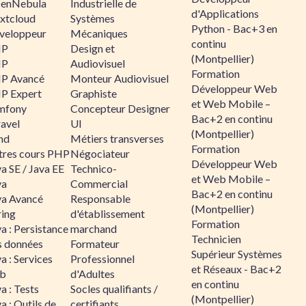
enNebula
Industrielle de
d'Applications
xtcloud
Systèmes
Python - Bac+3 en
veloppeur
Mécaniques
continu
HP
Design et
(Montpellier)
HP
Audiovisuel
Formation
P Avancé
Monteur Audiovisuel
Développeur Web
P Expert
Graphiste
et Web Mobile –
mfony
Concepteur Designer
Bac+2 en continu
ravel
UI
(Montpellier)
nd
Métiers transverses
Formation
tres cours PHP
Négociateur
Développeur Web
a SE / Java EE
Technico-
et Web Mobile –
va
Commercial
Bac+2 en continu
va Avancé
Responsable
(Montpellier)
ring
d'établissement
Formation
a : Persistance
marchand
Technicien
s données
Formateur
Supérieur Systèmes
a : Services
Professionnel
et Réseaux - Bac+2
b
d'Adultes
en continu
a : Tests
Socles qualifiants /
(Montpellier)
a : Outils de
certifiants