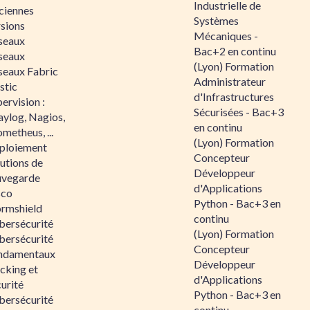
Industrielle de
ciennes
Systèmes
rsions
Mécaniques -
seaux
Bac+2 en continu
seaux
(Lyon) Formation
seaux Fabric
Administrateur
stic
d'Infrastructures
ervision :
Sécurisées - Bac+3
aylog, Nagios,
en continu
metheus, ...
(Lyon) Formation
ploiement
Concepteur
utions de
Développeur
uvegarde
d'Applications
sco
Python - Bac+3 en
ormshield
continu
bersécurité
(Lyon) Formation
bersécurité
Concepteur
ndamentaux
Développeur
cking et
d'Applications
urité
Python - Bac+3 en
bersécurité
continu