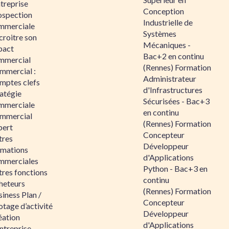
ntreprise
Conception
ospection
Industrielle de
mmerciale
Systèmes
croitre son
Mécaniques -
pact
Bac+2 en continu
mmercial
(Rennes) Formation
mmercial :
Administrateur
mptes clefs
d'Infrastructures
atégie
Sécurisées - Bac+3
mmerciale
en continu
mmercial
(Rennes) Formation
pert
Concepteur
tres
Développeur
rmations
d'Applications
mmerciales
Python - Bac+3 en
tres fonctions
continu
heteurs
(Rennes) Formation
iness Plan /
Concepteur
otage d’activité
Développeur
éation
d'Applications
ntreprise