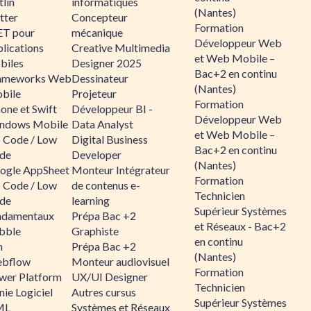
lin
informatiques
(Nantes)
tter
Concepteur
Formation
ET pour
mécanique
Développeur Web
lications
Creative Multimedia
et Web Mobile –
biles
Designer 2025
Bac+2 en continu
ameworks Web
Dessinateur
(Nantes)
bile
Projeteur
Formation
one et Swift
Développeur BI -
Développeur Web
ndows Mobile
Data Analyst
et Web Mobile –
 Code / Low
Digital Business
Bac+2 en continu
de
Developer
(Nantes)
ogle AppSheet
Monteur Intégrateur
Formation
 Code / Low
de contenus e-
Technicien
de
learning
Supérieur Systèmes
ndamentaux
Prépa Bac +2
et Réseaux - Bac+2
bble
Graphiste
en continu
n
Prépa Bac +2
(Nantes)
bflow
Monteur audiovisuel
Formation
wer Platform
UX/UI Designer
Technicien
ie Logiciel
Autres cursus
Supérieur Systèmes
ML
Systèmes et Réseaux