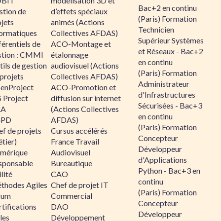
BIT
modélisation 3D et
Bac+2 en continu
stion de
d’effets spéciaux
(Paris) Formation
jets
animés (Actions
Technicien
formatiques
Collectives AFDAS)
Supérieur Systèmes
érentiels de
ACO-Montage et
et Réseaux - Bac+2
stion : CMMI
étalonnage
en continu
ils de gestion
audiovisuel (Actions
(Paris) Formation
projets
Collectives AFDAS)
Administrateur
enProject
ACO-Promotion et
d'Infrastructures
 Project
diffusion sur internet
Sécurisées - Bac+3
RA
(Actions Collectives
en continu
GPD
AFDAS)
(Paris) Formation
f de projets
Cursus accélérés
Concepteur
tier)
France Travail
Développeur
mérique
Audiovisuel
d'Applications
sponsable
Bureautique
Python - Bac+3 en
lité
CAO
continu
thodes Agiles
Chef de projet IT
(Paris) Formation
rum
Commercial
Concepteur
tifications
DAO
Développeur
les
Développement