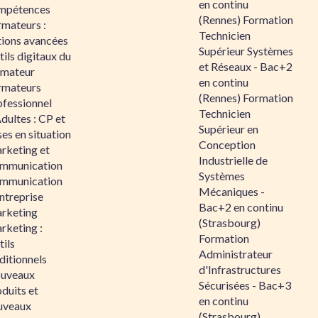
en continu
mpétences
(Rennes) Formation
rmateurs :
Technicien
tions avancées
Supérieur Systèmes
ils digitaux du
et Réseaux - Bac+2
rmateur
en continu
rmateurs
(Rennes) Formation
ofessionnel
Technicien
dultes : CP et
Supérieur en
es en situation
Conception
rketing et
Industrielle de
mmunication
Systèmes
mmunication
Mécaniques -
ntreprise
Bac+2 en continu
rketing
(Strasbourg)
rketing :
Formation
ils
Administrateur
ditionnels
d'Infrastructures
uveaux
Sécurisées - Bac+3
duits et
en continu
uveaux
(Strasbourg)