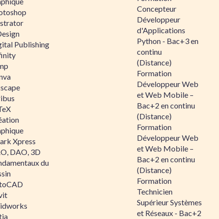
aphique
Concepteur
otoshop
Développeur
ustrator
d'Applications
Design
Python - Bac+3 en
ital Publishing
continu
inity
(Distance)
mp
Formation
nva
Développeur Web
kscape
et Web Mobile –
ribus
Bac+2 en continu
TeX
(Distance)
éation
Formation
aphique
Développeur Web
ark Xpress
et Web Mobile –
O, DAO, 3D
Bac+2 en continu
ndamentaux du
(Distance)
ssin
Formation
toCAD
Technicien
vit
Supérieur Systèmes
lidworks
et Réseaux - Bac+2
tia