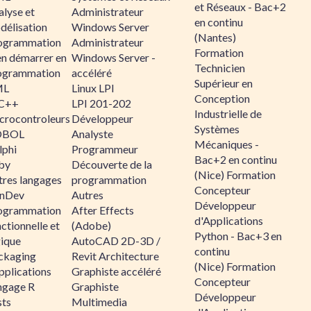
et Réseaux - Bac+2
alyse et
Administrateur
en continu
délisation
Windows Server
(Nantes)
ogrammation
Administrateur
Formation
en démarrer en
Windows Server -
Technicien
ogrammation
accéléré
Supérieur en
ML
Linux LPI
Conception
C++
LPI 201-202
Industrielle de
crocontroleurs
Développeur
Systèmes
OBOL
Analyste
Mécaniques -
lphi
Programmeur
Bac+2 en continu
by
Découverte de la
(Nice) Formation
tres langages
programmation
Concepteur
nDev
Autres
Développeur
ogrammation
After Effects
d'Applications
ctionnelle et
(Adobe)
Python - Bac+3 en
gique
AutoCAD 2D-3D /
continu
ckaging
Revit Architecture
(Nice) Formation
pplications
Graphiste accéléré
Concepteur
ngage R
Graphiste
Développeur
sts
Multimedia