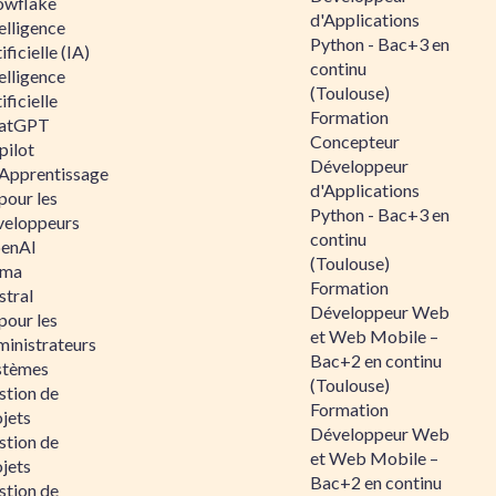
owflake
d'Applications
elligence
Python - Bac+3 en
ificielle (IA)
continu
elligence
(Toulouse)
ificielle
Formation
atGPT
Concepteur
pilot
Développeur
 Apprentissage
d'Applications
pour les
Python - Bac+3 en
veloppeurs
continu
enAI
(Toulouse)
ama
Formation
stral
Développeur Web
pour les
et Web Mobile –
ministrateurs
Bac+2 en continu
stèmes
(Toulouse)
stion de
Formation
jets
Développeur Web
stion de
et Web Mobile –
jets
Bac+2 en continu
stion de