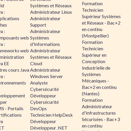
Formation
ld
Systèmes et Réseaux
Technicien
a :
Administrateur Linux
Supérieur Systèmes
plications
Administrateur
et Réseaux - Bac+2
ches
Support
en continu
a :
Administrateur
(Montpellier)
mposants web
Systèmes
Formation
a :
d'Informations
Technicien
ameworks web
Administrateur
Supérieur en
ministration
Systèmes et Réseaux
Conception
va EE
Cloud
Industrielle de
tres cours Java
Administrateur
Systèmes
a :
Windows Server
Mécaniques -
vironnements
Analyste
Bac+2 en continu
Cybersécurité
(Nantes)
veloppement
Développeur
Formation
sper
Cybersécurité
Administrateur
S - Portails
DevOps
d'Infrastructures
tifications
Technicien HelpDesk
Sécurisées - Bac+3
va
Développeur
en continu
ET
Développeur .NET