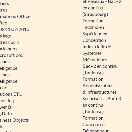
et Réseaux - Bac+2
tiers
en continu
tres
(Strasbourg)
rmations Office
Formation
fice
Technicien
03/2007/2010
Supérieur en
ndage
Conception
tres cours
Industrielle de
rkshops
Systèmes
crosoft 365
Mécaniques -
siness
Bac+2 en continu
elligence
(Toulouse)
siness
Formation
elligence
Administrateur
lend
d'Infrastructures
lutions ETL
Sécurisées - Bac+3
porting
en continu
wer BI
(Toulouse)
g Data
Formation
siness Objects
Concepteur
ik
Développeur