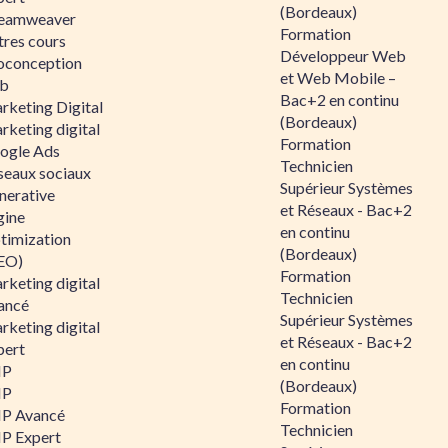
(Bordeaux)
eamweaver
Formation
tres cours
Développeur Web
oconception
et Web Mobile –
b
Bac+2 en continu
rketing Digital
(Bordeaux)
rketing digital
Formation
ogle Ads
Technicien
seaux sociaux
Supérieur Systèmes
nerative
et Réseaux - Bac+2
gine
en continu
timization
(Bordeaux)
EO)
Formation
rketing digital
Technicien
ancé
Supérieur Systèmes
rketing digital
et Réseaux - Bac+2
pert
en continu
HP
(Bordeaux)
HP
Formation
P Avancé
Technicien
P Expert