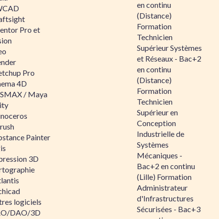
en continu
WCAD
(Distance)
aftsight
Formation
entor Pro et
Technicien
sion
Supérieur Systèmes
eo
et Réseaux - Bac+2
ender
en continu
etchup Pro
(Distance)
nema 4D
Formation
SMAX / Maya
Technicien
ity
Supérieur en
inoceros
Conception
rush
Industrielle de
bstance Painter
Systèmes
is
Mécaniques -
pression 3D
Bac+2 en continu
rtographie
(Lille) Formation
lantis
Administrateur
chicad
d'Infrastructures
res logiciels
Sécurisées - Bac+3
O/DAO/3D