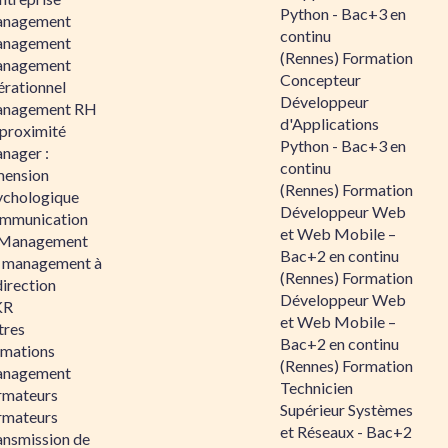
Python - Bac+3 en
nagement
continu
nagement
(Rennes) Formation
nagement
Concepteur
érationnel
Développeur
nagement RH
d'Applications
 proximité
Python - Bac+3 en
nager :
continu
mension
(Rennes) Formation
ychologique
Développeur Web
mmunication
et Web Mobile –
 Management
Bac+2 en continu
 management à
(Rennes) Formation
direction
Développeur Web
KR
et Web Mobile –
tres
Bac+2 en continu
rmations
(Rennes) Formation
nagement
Technicien
rmateurs
Supérieur Systèmes
rmateurs
et Réseaux - Bac+2
ansmission de