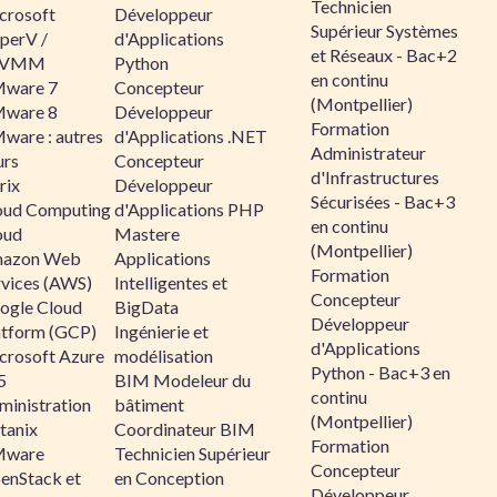
Technicien
crosoft
Développeur
Supérieur Systèmes
perV /
d'Applications
et Réseaux - Bac+2
CVMM
Python
en continu
ware 7
Concepteur
(Montpellier)
ware 8
Développeur
Formation
ware : autres
d'Applications .NET
Administrateur
urs
Concepteur
d'Infrastructures
rix
Développeur
Sécurisées - Bac+3
oud Computing
d'Applications PHP
en continu
oud
Mastere
(Montpellier)
azon Web
Applications
Formation
rvices (AWS)
Intelligentes et
Concepteur
ogle Cloud
BigData
Développeur
atform (GCP)
Ingénierie et
d'Applications
crosoft Azure
modélisation
Python - Bac+3 en
5
BIM Modeleur du
continu
ministration
bâtiment
(Montpellier)
tanix
Coordinateur BIM
Formation
ware
Technicien Supérieur
Concepteur
enStack et
en Conception
Développeur