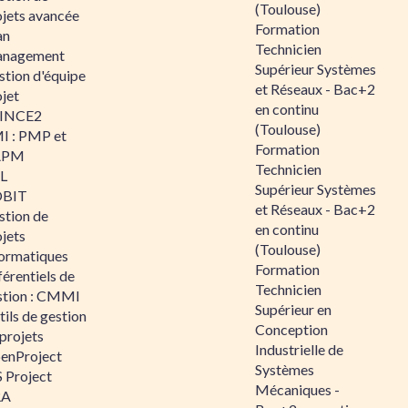
(Toulouse)
ojets avancée
Formation
an
Technicien
nagement
Supérieur Systèmes
stion d'équipe
et Réseaux - Bac+2
jet
en continu
INCE2
(Toulouse)
I : PMP et
Formation
APM
Technicien
IL
Supérieur Systèmes
BIT
et Réseaux - Bac+2
stion de
en continu
jets
(Toulouse)
formatiques
Formation
érentiels de
Technicien
stion : CMMI
Supérieur en
ils de gestion
Conception
projets
Industrielle de
enProject
Systèmes
 Project
Mécaniques -
RA