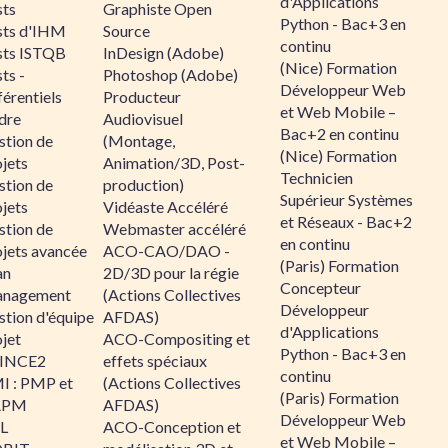
d'Applications
sts
Graphiste Open
Python - Bac+3 en
sts d'IHM
Source
continu
sts ISTQB
InDesign (Adobe)
(Nice) Formation
ts -
Photoshop (Adobe)
Développeur Web
érentiels
Producteur
et Web Mobile –
dre
Audiovisuel
Bac+2 en continu
stion de
(Montage,
(Nice) Formation
jets
Animation/3D, Post-
Technicien
stion de
production)
Supérieur Systèmes
jets
Vidéaste Accéléré
et Réseaux - Bac+2
stion de
Webmaster accéléré
en continu
ojets avancée
ACO-CAO/DAO -
(Paris) Formation
an
2D/3D pour la régie
Concepteur
nagement
(Actions Collectives
Développeur
stion d'équipe
AFDAS)
d'Applications
jet
ACO-Compositing et
Python - Bac+3 en
INCE2
effets spéciaux
continu
I : PMP et
(Actions Collectives
(Paris) Formation
APM
AFDAS)
Développeur Web
IL
ACO-Conception et
et Web Mobile –