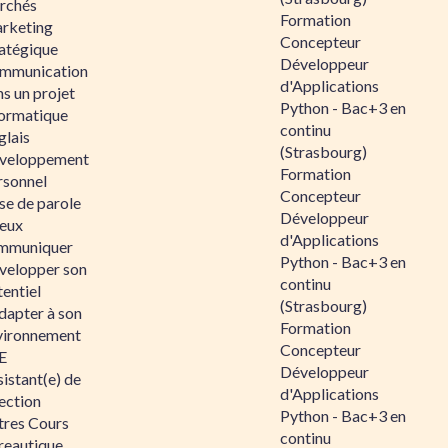
rchés
Formation
rketing
Concepteur
ratégique
Développeur
mmunication
d'Applications
s un projet
Python - Bac+3 en
formatique
continu
glais
(Strasbourg)
veloppement
Formation
rsonnel
Concepteur
se de parole
Développeur
eux
d'Applications
mmuniquer
Python - Bac+3 en
velopper son
continu
entiel
(Strasbourg)
dapter à son
Formation
vironnement
Concepteur
E
Développeur
istant(e) de
d'Applications
ection
Python - Bac+3 en
tres Cours
continu
reautique