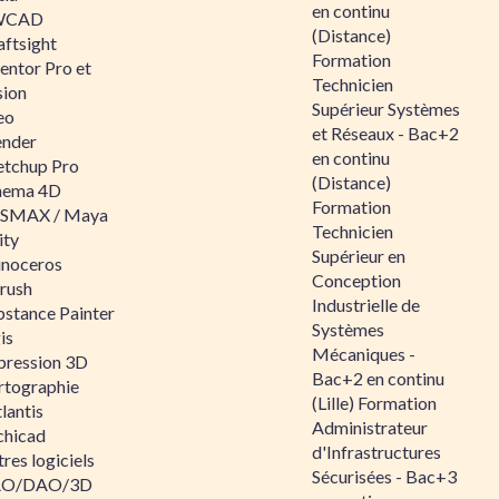
en continu
WCAD
(Distance)
aftsight
Formation
entor Pro et
Technicien
sion
Supérieur Systèmes
eo
et Réseaux - Bac+2
ender
en continu
etchup Pro
(Distance)
nema 4D
Formation
SMAX / Maya
Technicien
ity
Supérieur en
inoceros
Conception
rush
Industrielle de
bstance Painter
Systèmes
is
Mécaniques -
pression 3D
Bac+2 en continu
rtographie
(Lille) Formation
lantis
Administrateur
chicad
d'Infrastructures
res logiciels
Sécurisées - Bac+3
O/DAO/3D