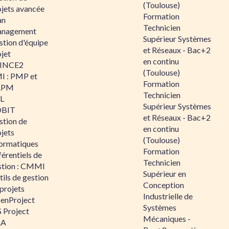
(Toulouse)
ojets avancée
Formation
an
Technicien
nagement
Supérieur Systèmes
stion d'équipe
et Réseaux - Bac+2
jet
en continu
INCE2
(Toulouse)
I : PMP et
Formation
APM
Technicien
IL
Supérieur Systèmes
BIT
et Réseaux - Bac+2
stion de
en continu
jets
(Toulouse)
formatiques
Formation
érentiels de
Technicien
stion : CMMI
Supérieur en
ils de gestion
Conception
projets
Industrielle de
enProject
Systèmes
 Project
Mécaniques -
RA