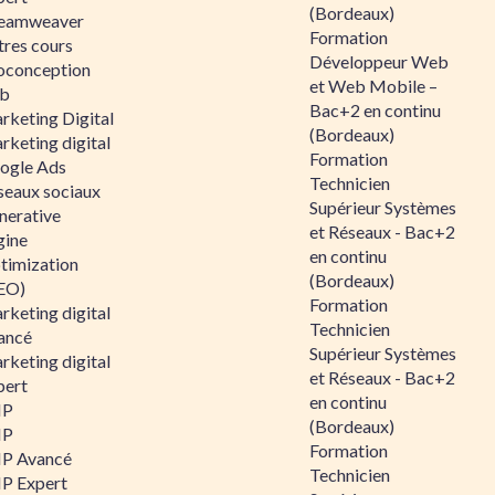
(Bordeaux)
eamweaver
Formation
tres cours
Développeur Web
oconception
et Web Mobile –
b
Bac+2 en continu
rketing Digital
(Bordeaux)
rketing digital
Formation
ogle Ads
Technicien
seaux sociaux
Supérieur Systèmes
nerative
et Réseaux - Bac+2
gine
en continu
timization
(Bordeaux)
EO)
Formation
rketing digital
Technicien
ancé
Supérieur Systèmes
rketing digital
et Réseaux - Bac+2
pert
en continu
HP
(Bordeaux)
HP
Formation
P Avancé
Technicien
P Expert