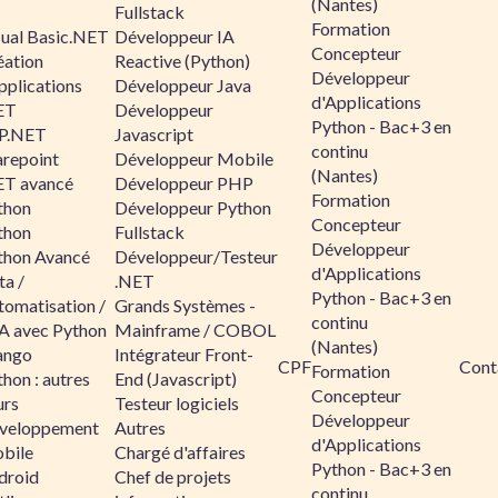
(Nantes)
Fullstack
Formation
sual Basic.NET
Développeur IA
Concepteur
éation
Reactive (Python)
Développeur
pplications
Développeur Java
d'Applications
ET
Développeur
Python - Bac+3 en
P.NET
Javascript
continu
arepoint
Développeur Mobile
(Nantes)
ET avancé
Développeur PHP
Formation
thon
Développeur Python
Concepteur
thon
Fullstack
Développeur
thon Avancé
Développeur/Testeur
d'Applications
ta /
.NET
Python - Bac+3 en
tomatisation /
Grands Systèmes -
continu
A avec Python
Mainframe / COBOL
(Nantes)
ango
Intégrateur Front-
CPF
Cont
Formation
hon : autres
End (Javascript)
Concepteur
urs
Testeur logiciels
Développeur
veloppement
Autres
d'Applications
bile
Chargé d'affaires
Python - Bac+3 en
droid
Chef de projets
continu