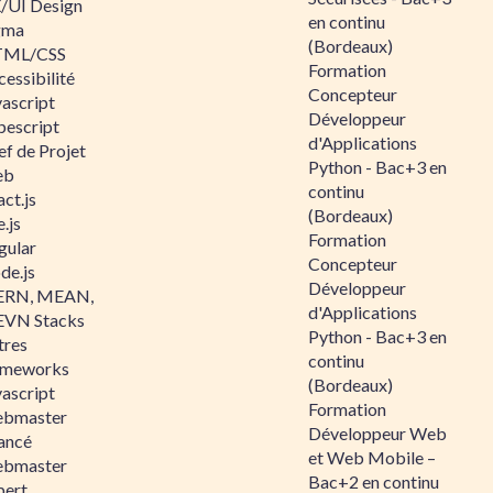
/UI Design
en continu
gma
(Bordeaux)
ML/CSS
Formation
essibilité
Concepteur
vascript
Développeur
pescript
d'Applications
ef de Projet
Python - Bac+3 en
eb
continu
ct.js
(Bordeaux)
.js
Formation
gular
Concepteur
de.js
Développeur
RN, MEAN,
d'Applications
VN Stacks
Python - Bac+3 en
tres
continu
ameworks
(Bordeaux)
vascript
Formation
bmaster
Développeur Web
ancé
et Web Mobile –
bmaster
Bac+2 en continu
pert