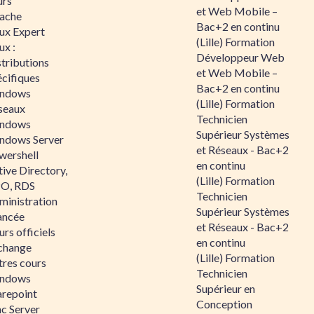
urs
et Web Mobile –
ache
Bac+2 en continu
nux Expert
(Lille) Formation
ux :
Développeur Web
tributions
et Web Mobile –
écifiques
Bac+2 en continu
ndows
(Lille) Formation
seaux
Technicien
ndows
Supérieur Systèmes
ndows Server
et Réseaux - Bac+2
wershell
en continu
ive Directory,
(Lille) Formation
O, RDS
Technicien
ministration
Supérieur Systèmes
ancée
et Réseaux - Bac+2
rs officiels
en continu
change
(Lille) Formation
tres cours
Technicien
ndows
Supérieur en
arepoint
Conception
nc Server