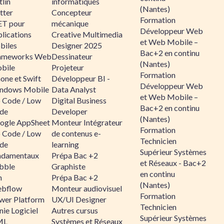
lin
informatiques
(Nantes)
tter
Concepteur
Formation
ET pour
mécanique
Développeur Web
lications
Creative Multimedia
et Web Mobile –
biles
Designer 2025
Bac+2 en continu
ameworks Web
Dessinateur
(Nantes)
bile
Projeteur
Formation
one et Swift
Développeur BI -
Développeur Web
ndows Mobile
Data Analyst
et Web Mobile –
 Code / Low
Digital Business
Bac+2 en continu
de
Developer
(Nantes)
ogle AppSheet
Monteur Intégrateur
Formation
 Code / Low
de contenus e-
Technicien
de
learning
Supérieur Systèmes
ndamentaux
Prépa Bac +2
et Réseaux - Bac+2
bble
Graphiste
en continu
n
Prépa Bac +2
(Nantes)
bflow
Monteur audiovisuel
Formation
wer Platform
UX/UI Designer
Technicien
ie Logiciel
Autres cursus
Supérieur Systèmes
ML
Systèmes et Réseaux