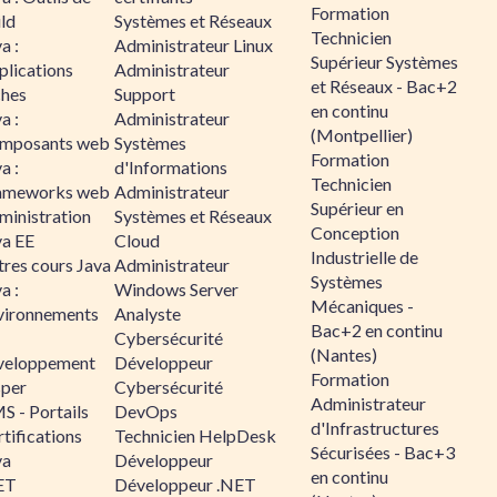
Formation
ld
Systèmes et Réseaux
Technicien
a :
Administrateur Linux
Supérieur Systèmes
plications
Administrateur
et Réseaux - Bac+2
ches
Support
en continu
a :
Administrateur
(Montpellier)
mposants web
Systèmes
Formation
a :
d'Informations
Technicien
ameworks web
Administrateur
Supérieur en
ministration
Systèmes et Réseaux
Conception
va EE
Cloud
Industrielle de
tres cours Java
Administrateur
Systèmes
a :
Windows Server
Mécaniques -
vironnements
Analyste
Bac+2 en continu
Cybersécurité
(Nantes)
veloppement
Développeur
Formation
sper
Cybersécurité
Administrateur
S - Portails
DevOps
d'Infrastructures
tifications
Technicien HelpDesk
Sécurisées - Bac+3
va
Développeur
en continu
ET
Développeur .NET