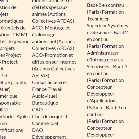
BIT
modélisation 3D et
Bac+2 en continu
stion de
d’effets spéciaux
(Paris) Formation
jets
animés (Actions
Technicien
formatiques
Collectives AFDAS)
Supérieur Systèmes
érentiels de
ACO-Montage et
et Réseaux - Bac+2
stion : CMMI
étalonnage
en continu
ils de gestion
audiovisuel (Actions
(Paris) Formation
projets
Collectives AFDAS)
Administrateur
enProject
ACO-Promotion et
d'Infrastructures
 Project
diffusion sur internet
Sécurisées - Bac+3
RA
(Actions Collectives
en continu
GPD
AFDAS)
(Paris) Formation
f de projets
Cursus accélérés
Concepteur
tier)
France Travail
Développeur
mérique
Audiovisuel
d'Applications
sponsable
Bureautique
Python - Bac+3 en
lité
CAO
continu
thodes Agiles
Chef de projet IT
(Paris) Formation
rum
Commercial
Concepteur
tifications
DAO
Développeur
les
Développement