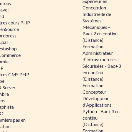
Supérieur en
mfony
Conception
ravel
Industrielle de
nd
Systèmes
tres cours PHP
Mécaniques -
enSource
Bac+2 en continu
rdpress
(Distance)
upal
Formation
estashop
Administrateur
Commerce
d'Infrastructures
omla
Sécurisées - Bac+3
IP
en continu
tres CMS PHP
(Distance)
pe
Formation
-Server
Concepteur
mbra
Développeur
ios
d'Applications
aphiste
Python - Bac+3 en
AO
continu
emiers pas en
(Distance)
éation
Formation