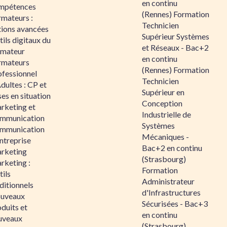
en continu
mpétences
(Rennes) Formation
rmateurs :
Technicien
tions avancées
Supérieur Systèmes
ils digitaux du
et Réseaux - Bac+2
rmateur
en continu
rmateurs
(Rennes) Formation
ofessionnel
Technicien
dultes : CP et
Supérieur en
es en situation
Conception
rketing et
Industrielle de
mmunication
Systèmes
mmunication
Mécaniques -
ntreprise
Bac+2 en continu
rketing
(Strasbourg)
rketing :
Formation
ils
Administrateur
ditionnels
d'Infrastructures
uveaux
Sécurisées - Bac+3
duits et
en continu
uveaux
(Strasbourg)