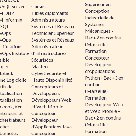
Supérieur en
 SQL Server
Cursus
Conception
M DB2
Titres diplômants
Industrielle de
M Informix
Administrateurs
Systèmes
SQL
Systèmes et Réseaux
Mécaniques -
vOps
Technicien Supérieur
Bac+2 en continu
vOps
Systèmes et Réseaux
(Marseille)
tifications
Administrateur
Formation
vOps Institute
d'Infrastructures
Concepteur
sible
Sécurisées
Développeur
ppet
Mastere
d'Applications
ltStack
CyberSécurité et
Python - Bac+3 en
ne Logicielle
Haute Disponibilité
continu
ils de
Concepteurs et
(Marseille)
tualisation
Développeurs
Formation
tualisation
Développeurs Web
Développeur Web
oxmox, Xen
et Web Mobile
et Web Mobile –
nteneurs et
Concepteur
Bac+2 en continu
chestrateurs
Développeur
(Marseille)
cker
d'Applications Java
Formation
bernetes
Concepteur