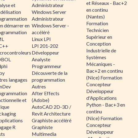
et Réseaux - Bac+2
alyse et
Administrateur
en continu
délisation
Windows Server
(Nantes)
ogrammation
Administrateur
Formation
en démarrer en
Windows Server -
Technicien
ogrammation
accéléré
Supérieur en
ML
Linux LPI
Conception
C++
LPI 201-202
Industrielle de
crocontroleurs
Développeur
Systèmes
OBOL
Analyste
Mécaniques -
lphi
Programmeur
Bac+2 en continu
by
Découverte de la
(Nice) Formation
tres langages
programmation
Concepteur
nDev
Autres
Développeur
ogrammation
After Effects
d'Applications
ctionnelle et
(Adobe)
Python - Bac+3 en
gique
AutoCAD 2D-3D /
continu
ckaging
Revit Architecture
(Nice) Formation
pplications
Graphiste accéléré
Concepteur
ngage R
Graphiste
Développeur
sts
Multimedia