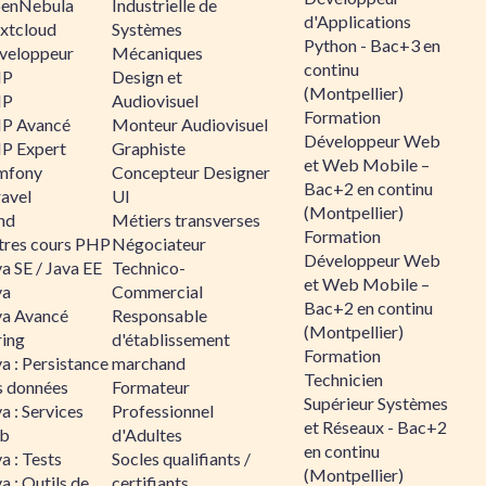
enNebula
Industrielle de
d'Applications
xtcloud
Systèmes
Python - Bac+3 en
veloppeur
Mécaniques
continu
HP
Design et
(Montpellier)
HP
Audiovisuel
Formation
P Avancé
Monteur Audiovisuel
Développeur Web
P Expert
Graphiste
et Web Mobile –
mfony
Concepteur Designer
Bac+2 en continu
ravel
UI
(Montpellier)
nd
Métiers transverses
Formation
tres cours PHP
Négociateur
Développeur Web
a SE / Java EE
Technico-
et Web Mobile –
va
Commercial
Bac+2 en continu
va Avancé
Responsable
(Montpellier)
ring
d'établissement
Formation
a : Persistance
marchand
Technicien
s données
Formateur
Supérieur Systèmes
a : Services
Professionnel
et Réseaux - Bac+2
b
d'Adultes
en continu
a : Tests
Socles qualifiants /
(Montpellier)
a : Outils de
certifiants