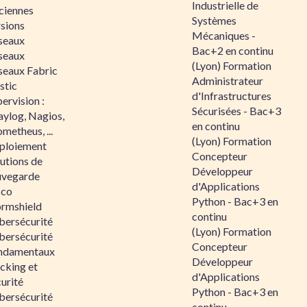
Industrielle de
ciennes
Systèmes
rsions
Mécaniques -
seaux
Bac+2 en continu
seaux
(Lyon) Formation
seaux Fabric
Administrateur
stic
d'Infrastructures
ervision :
Sécurisées - Bac+3
aylog, Nagios,
en continu
metheus, ...
(Lyon) Formation
ploiement
Concepteur
utions de
Développeur
uvegarde
d'Applications
sco
Python - Bac+3 en
ormshield
continu
bersécurité
(Lyon) Formation
bersécurité
Concepteur
ndamentaux
Développeur
cking et
d'Applications
urité
Python - Bac+3 en
bersécurité
continu