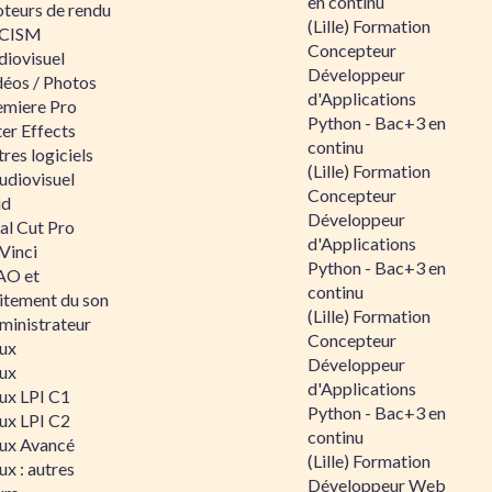
en continu
teurs de rendu
(Lille) Formation
CISM
Concepteur
diovisuel
Développeur
déos / Photos
d'Applications
emiere Pro
Python - Bac+3 en
er Effects
continu
res logiciels
(Lille) Formation
udiovisuel
Concepteur
id
Développeur
al Cut Pro
d'Applications
Vinci
Python - Bac+3 en
O et
continu
aitement du son
(Lille) Formation
ministrateur
Concepteur
nux
Développeur
nux
d'Applications
nux LPI C1
Python - Bac+3 en
nux LPI C2
continu
nux Avancé
(Lille) Formation
ux : autres
Développeur Web