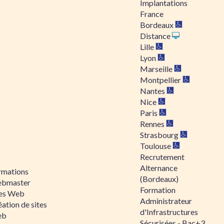
Implantations
France
Bordeaux
Distance
Lille
Lyon
Marseille
Montpellier
Nantes
Nice
Paris
Rennes
Strasbourg
Toulouse
Recrutement
Alternance
rmations
(Bordeaux)
bmaster
Formation
tes Web
Administrateur
ation de sites
d'Infrastructures
eb
Sécurisées - Bac+3