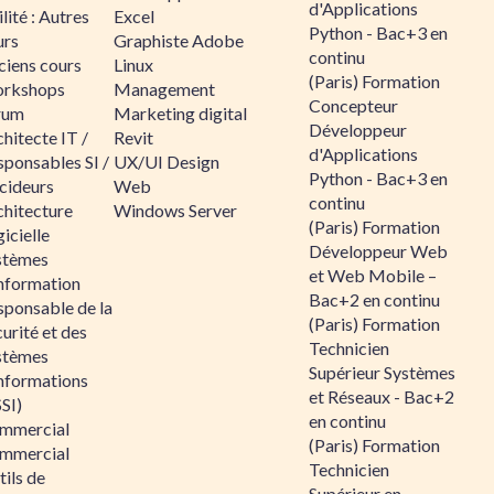
d'Applications
lité : Autres
Excel
Python - Bac+3 en
urs
Graphiste Adobe
continu
ciens cours
Linux
(Paris) Formation
rkshops
Management
Concepteur
rum
Marketing digital
Développeur
hitecte IT /
Revit
d'Applications
sponsables SI /
UX/UI Design
Python - Bac+3 en
cideurs
Web
continu
chitecture
Windows Server
(Paris) Formation
icielle
Développeur Web
stèmes
et Web Mobile –
information
Bac+2 en continu
sponsable de la
(Paris) Formation
urité et des
Technicien
stèmes
Supérieur Systèmes
informations
et Réseaux - Bac+2
SI)
en continu
mmercial
(Paris) Formation
mmercial
Technicien
ils de
Supérieur en