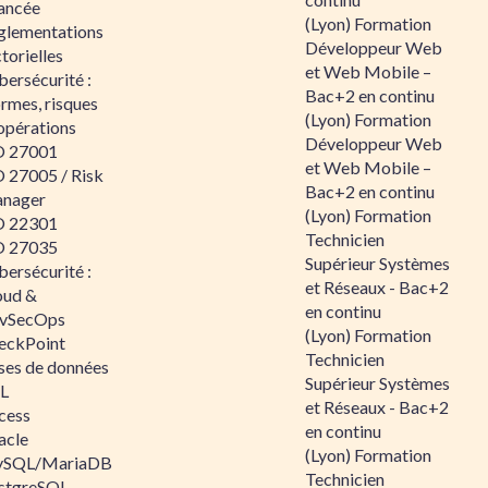
ancée
(Lyon) Formation
glementations
Développeur Web
torielles
et Web Mobile –
ersécurité :
Bac+2 en continu
rmes, risques
(Lyon) Formation
opérations
Développeur Web
O 27001
et Web Mobile –
O 27005 / Risk
Bac+2 en continu
nager
(Lyon) Formation
O 22301
Technicien
O 27035
Supérieur Systèmes
ersécurité :
et Réseaux - Bac+2
oud &
en continu
vSecOps
(Lyon) Formation
eckPoint
Technicien
ses de données
Supérieur Systèmes
L
et Réseaux - Bac+2
cess
en continu
acle
(Lyon) Formation
SQL/MariaDB
Technicien
stgreSQL