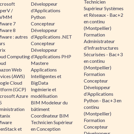
Technicien
crosoft
Développeur
Supérieur Systèmes
perV /
d'Applications
et Réseaux - Bac+2
CVMM
Python
en continu
ware 7
Concepteur
(Montpellier)
ware 8
Développeur
Formation
ware : autres
d'Applications .NET
Administrateur
urs
Concepteur
d'Infrastructures
rix
Développeur
Sécurisées - Bac+3
oud Computing
d'Applications PHP
en continu
oud
Mastere
(Montpellier)
azon Web
Applications
Formation
rvices (AWS)
Intelligentes et
Concepteur
ogle Cloud
BigData
Développeur
atform (GCP)
Ingénierie et
d'Applications
crosoft Azure
modélisation
Python - Bac+3 en
5
BIM Modeleur du
continu
ministration
bâtiment
(Montpellier)
tanix
Coordinateur BIM
Formation
ware
Technicien Supérieur
Concepteur
enStack et
en Conception
Développeur