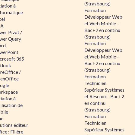
(Strasbourg)
tiation à
Formation
nformatique
Développeur Web
cel
et Web Mobile –
BA
Bac+2 en continu
wer Pivot /
(Strasbourg)
wer Query
Formation
rd
Développeur Web
werPoint
et Web Mobile –
crosoft 365
Bac+2 en continu
tlook
(Strasbourg)
reOffice /
Formation
enOffice
Technicien
ogle
Supérieur Systèmes
rkspace
et Réseaux - Bac+2
tiation à
en continu
tilisation de
(Strasbourg)
bile
Formation
ac
Technicien
utions éditeur
Supérieur Systèmes
ice : Filière