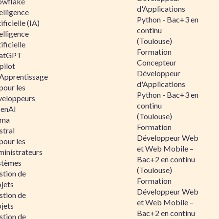
owflake
d'Applications
elligence
Python - Bac+3 en
ificielle (IA)
continu
elligence
(Toulouse)
ificielle
Formation
atGPT
Concepteur
pilot
Développeur
 Apprentissage
d'Applications
pour les
Python - Bac+3 en
veloppeurs
continu
enAI
(Toulouse)
ama
Formation
stral
Développeur Web
pour les
et Web Mobile –
ministrateurs
Bac+2 en continu
stèmes
(Toulouse)
stion de
Formation
jets
Développeur Web
stion de
et Web Mobile –
jets
Bac+2 en continu
stion de