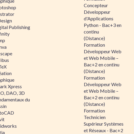
aphique
Concepteur
otoshop
Développeur
ustrator
d'Applications
Design
Python - Bac+3 en
ital Publishing
continu
inity
(Distance)
mp
Formation
nva
Développeur Web
kscape
et Web Mobile –
ribus
Bac+2 en continu
TeX
(Distance)
éation
Formation
aphique
Développeur Web
ark Xpress
et Web Mobile –
O, DAO, 3D
Bac+2 en continu
ndamentaux du
(Distance)
ssin
Formation
toCAD
Technicien
vit
Supérieur Systèmes
lidworks
et Réseaux - Bac+2
tia