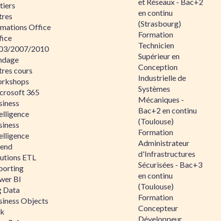
et Réseaux - Bac+2
tiers
en continu
tres
(Strasbourg)
rmations Office
Formation
fice
Technicien
03/2007/2010
Supérieur en
ndage
Conception
tres cours
Industrielle de
rkshops
Systèmes
crosoft 365
Mécaniques -
siness
Bac+2 en continu
elligence
(Toulouse)
siness
Formation
elligence
Administrateur
lend
d'Infrastructures
lutions ETL
Sécurisées - Bac+3
porting
en continu
wer BI
(Toulouse)
g Data
Formation
siness Objects
Concepteur
ik
Développeur