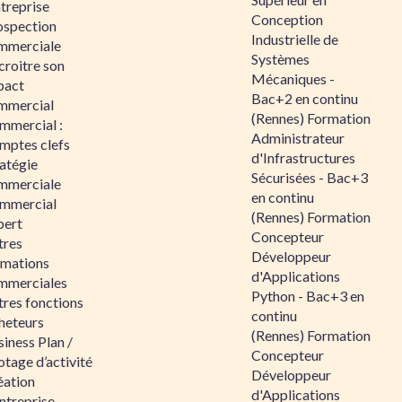
ntreprise
Conception
ospection
Industrielle de
mmerciale
Systèmes
croitre son
Mécaniques -
pact
Bac+2 en continu
mmercial
(Rennes) Formation
mmercial :
Administrateur
mptes clefs
d'Infrastructures
atégie
Sécurisées - Bac+3
mmerciale
en continu
mmercial
(Rennes) Formation
pert
Concepteur
tres
Développeur
rmations
d'Applications
mmerciales
Python - Bac+3 en
tres fonctions
continu
heteurs
(Rennes) Formation
iness Plan /
Concepteur
otage d’activité
Développeur
éation
d'Applications
ntreprise