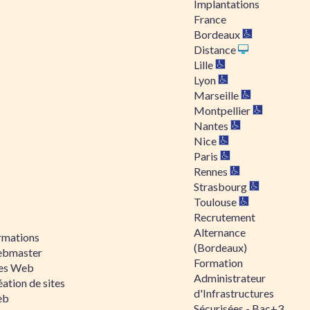
Implantations
France
Bordeaux
Distance
Lille
Lyon
Marseille
Montpellier
Nantes
Nice
Paris
Rennes
Strasbourg
Toulouse
Recrutement
Alternance
rmations
(Bordeaux)
bmaster
Formation
tes Web
Administrateur
ation de sites
d'Infrastructures
eb
Sécurisées - Bac+3