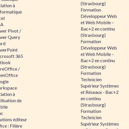
(Strasbourg)
tiation à
Formation
nformatique
Développeur Web
cel
et Web Mobile –
BA
Bac+2 en continu
wer Pivot /
(Strasbourg)
wer Query
Formation
rd
Développeur Web
werPoint
et Web Mobile –
crosoft 365
Bac+2 en continu
tlook
(Strasbourg)
reOffice /
Formation
enOffice
Technicien
ogle
Supérieur Systèmes
rkspace
et Réseaux - Bac+2
tiation à
en continu
tilisation de
(Strasbourg)
bile
Formation
ac
Technicien
utions éditeur
Supérieur Systèmes
ice : Filière