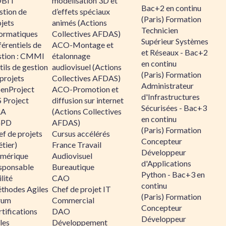
BIT
modélisation 3D et
Bac+2 en continu
stion de
d’effets spéciaux
(Paris) Formation
jets
animés (Actions
Technicien
formatiques
Collectives AFDAS)
Supérieur Systèmes
érentiels de
ACO-Montage et
et Réseaux - Bac+2
stion : CMMI
étalonnage
en continu
ils de gestion
audiovisuel (Actions
(Paris) Formation
projets
Collectives AFDAS)
Administrateur
enProject
ACO-Promotion et
d'Infrastructures
 Project
diffusion sur internet
Sécurisées - Bac+3
RA
(Actions Collectives
en continu
GPD
AFDAS)
(Paris) Formation
f de projets
Cursus accélérés
Concepteur
tier)
France Travail
Développeur
mérique
Audiovisuel
d'Applications
sponsable
Bureautique
Python - Bac+3 en
lité
CAO
continu
thodes Agiles
Chef de projet IT
(Paris) Formation
rum
Commercial
Concepteur
tifications
DAO
Développeur
les
Développement