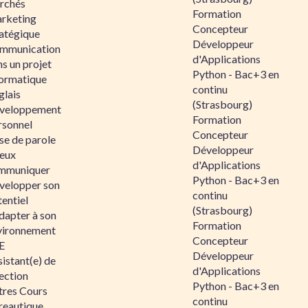
rchés
Formation
rketing
Concepteur
ratégique
Développeur
mmunication
d'Applications
s un projet
Python - Bac+3 en
formatique
continu
glais
(Strasbourg)
veloppement
Formation
rsonnel
Concepteur
se de parole
Développeur
eux
d'Applications
mmuniquer
Python - Bac+3 en
velopper son
continu
entiel
(Strasbourg)
dapter à son
Formation
vironnement
Concepteur
E
Développeur
istant(e) de
d'Applications
ection
Python - Bac+3 en
tres Cours
continu
reautique