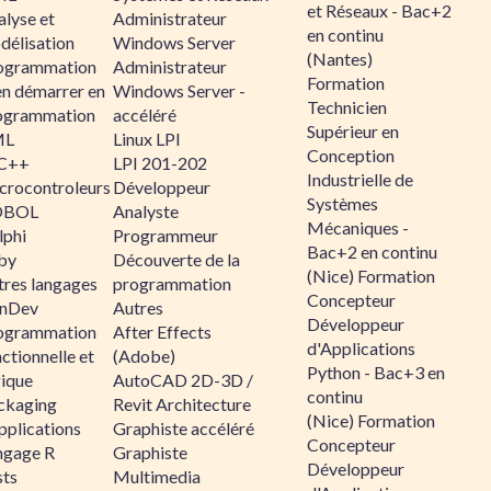
et Réseaux - Bac+2
alyse et
Administrateur
en continu
délisation
Windows Server
(Nantes)
ogrammation
Administrateur
Formation
en démarrer en
Windows Server -
Technicien
ogrammation
accéléré
Supérieur en
ML
Linux LPI
Conception
C++
LPI 201-202
Industrielle de
crocontroleurs
Développeur
Systèmes
OBOL
Analyste
Mécaniques -
lphi
Programmeur
Bac+2 en continu
by
Découverte de la
(Nice) Formation
tres langages
programmation
Concepteur
nDev
Autres
Développeur
ogrammation
After Effects
d'Applications
ctionnelle et
(Adobe)
Python - Bac+3 en
gique
AutoCAD 2D-3D /
continu
ckaging
Revit Architecture
(Nice) Formation
pplications
Graphiste accéléré
Concepteur
ngage R
Graphiste
Développeur
sts
Multimedia