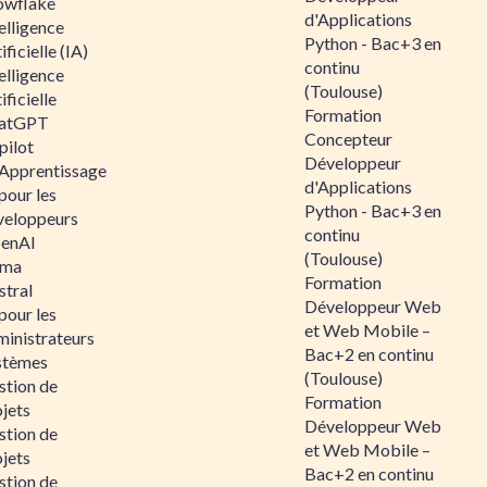
owflake
d'Applications
elligence
Python - Bac+3 en
ificielle (IA)
continu
elligence
(Toulouse)
ificielle
Formation
atGPT
Concepteur
pilot
Développeur
 Apprentissage
d'Applications
pour les
Python - Bac+3 en
veloppeurs
continu
enAI
(Toulouse)
ama
Formation
stral
Développeur Web
pour les
et Web Mobile –
ministrateurs
Bac+2 en continu
stèmes
(Toulouse)
stion de
Formation
jets
Développeur Web
stion de
et Web Mobile –
jets
Bac+2 en continu
stion de