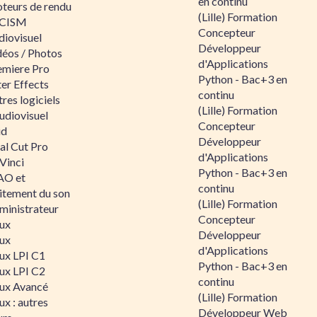
en continu
teurs de rendu
(Lille) Formation
CISM
Concepteur
diovisuel
Développeur
déos / Photos
d'Applications
emiere Pro
Python - Bac+3 en
er Effects
continu
res logiciels
(Lille) Formation
udiovisuel
Concepteur
id
Développeur
al Cut Pro
d'Applications
Vinci
Python - Bac+3 en
O et
continu
aitement du son
(Lille) Formation
ministrateur
Concepteur
nux
Développeur
nux
d'Applications
nux LPI C1
Python - Bac+3 en
nux LPI C2
continu
nux Avancé
(Lille) Formation
ux : autres
Développeur Web