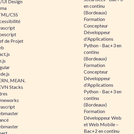
/UI Design
en continu
gma
(Bordeaux)
ML/CSS
Formation
essibilité
Concepteur
vascript
Développeur
pescript
d'Applications
ef de Projet
Python - Bac+3 en
eb
continu
ct.js
(Bordeaux)
.js
Formation
gular
Concepteur
de.js
Développeur
RN, MEAN,
d'Applications
VN Stacks
Python - Bac+3 en
tres
continu
ameworks
(Bordeaux)
vascript
Formation
bmaster
Développeur Web
ancé
et Web Mobile –
bmaster
Bac+2 en continu
pert