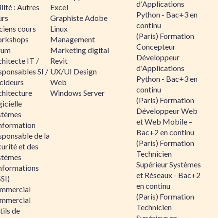
d'Applications
lité : Autres
Excel
Python - Bac+3 en
urs
Graphiste Adobe
continu
ciens cours
Linux
(Paris) Formation
rkshops
Management
Concepteur
rum
Marketing digital
Développeur
hitecte IT /
Revit
d'Applications
sponsables SI /
UX/UI Design
Python - Bac+3 en
cideurs
Web
continu
chitecture
Windows Server
(Paris) Formation
icielle
Développeur Web
stèmes
et Web Mobile –
information
Bac+2 en continu
sponsable de la
(Paris) Formation
urité et des
Technicien
stèmes
Supérieur Systèmes
informations
et Réseaux - Bac+2
SI)
en continu
mmercial
(Paris) Formation
mmercial
Technicien
ils de
Supérieur en