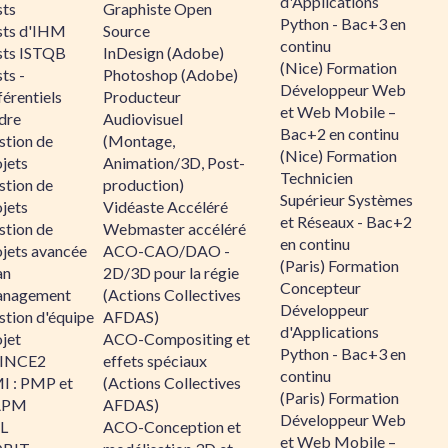
d'Applications
sts
Graphiste Open
Python - Bac+3 en
sts d'IHM
Source
continu
sts ISTQB
InDesign (Adobe)
(Nice) Formation
ts -
Photoshop (Adobe)
Développeur Web
érentiels
Producteur
et Web Mobile –
dre
Audiovisuel
Bac+2 en continu
stion de
(Montage,
(Nice) Formation
jets
Animation/3D, Post-
Technicien
stion de
production)
Supérieur Systèmes
jets
Vidéaste Accéléré
et Réseaux - Bac+2
stion de
Webmaster accéléré
en continu
ojets avancée
ACO-CAO/DAO -
(Paris) Formation
an
2D/3D pour la régie
Concepteur
nagement
(Actions Collectives
Développeur
stion d'équipe
AFDAS)
d'Applications
jet
ACO-Compositing et
Python - Bac+3 en
INCE2
effets spéciaux
continu
I : PMP et
(Actions Collectives
(Paris) Formation
APM
AFDAS)
Développeur Web
IL
ACO-Conception et
et Web Mobile –