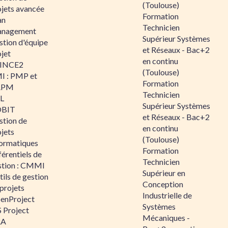
(Toulouse)
ojets avancée
Formation
an
Technicien
nagement
Supérieur Systèmes
stion d'équipe
et Réseaux - Bac+2
jet
en continu
INCE2
(Toulouse)
I : PMP et
Formation
APM
Technicien
IL
Supérieur Systèmes
BIT
et Réseaux - Bac+2
stion de
en continu
jets
(Toulouse)
formatiques
Formation
érentiels de
Technicien
stion : CMMI
Supérieur en
ils de gestion
Conception
projets
Industrielle de
enProject
Systèmes
 Project
Mécaniques -
RA