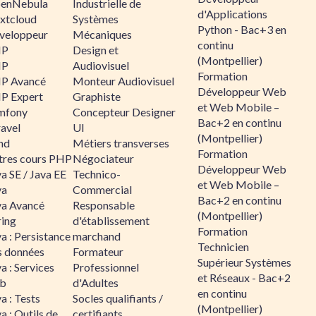
enNebula
Industrielle de
d'Applications
xtcloud
Systèmes
Python - Bac+3 en
veloppeur
Mécaniques
continu
HP
Design et
(Montpellier)
HP
Audiovisuel
Formation
P Avancé
Monteur Audiovisuel
Développeur Web
P Expert
Graphiste
et Web Mobile –
mfony
Concepteur Designer
Bac+2 en continu
ravel
UI
(Montpellier)
nd
Métiers transverses
Formation
tres cours PHP
Négociateur
Développeur Web
a SE / Java EE
Technico-
et Web Mobile –
va
Commercial
Bac+2 en continu
va Avancé
Responsable
(Montpellier)
ring
d'établissement
Formation
a : Persistance
marchand
Technicien
s données
Formateur
Supérieur Systèmes
a : Services
Professionnel
et Réseaux - Bac+2
b
d'Adultes
en continu
a : Tests
Socles qualifiants /
(Montpellier)
a : Outils de
certifiants