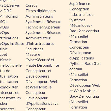
Supérieur en
 SQL Server
Cursus
Conception
M DB2
Titres diplômants
Industrielle de
M Informix
Administrateurs
Systèmes
SQL
Systèmes et Réseaux
Mécaniques -
vOps
Technicien Supérieur
Bac+2 en continu
vOps
Systèmes et Réseaux
(Marseille)
tifications
Administrateur
Formation
vOps Institute
d'Infrastructures
Concepteur
sible
Sécurisées
Développeur
ppet
Mastere
d'Applications
ltStack
CyberSécurité et
Python - Bac+3 en
ne Logicielle
Haute Disponibilité
continu
ils de
Concepteurs et
(Marseille)
tualisation
Développeurs
Formation
tualisation
Développeurs Web
Développeur Web
oxmox, Xen
et Web Mobile
et Web Mobile –
nteneurs et
Concepteur
Bac+2 en continu
chestrateurs
Développeur
(Marseille)
cker
d'Applications Java
Formation
bernetes
Concepteur