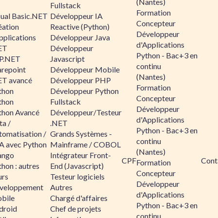
(Nantes)
Fullstack
Formation
sual Basic.NET
Développeur IA
Concepteur
éation
Reactive (Python)
Développeur
pplications
Développeur Java
d'Applications
ET
Développeur
Python - Bac+3 en
P.NET
Javascript
continu
arepoint
Développeur Mobile
(Nantes)
ET avancé
Développeur PHP
Formation
thon
Développeur Python
Concepteur
thon
Fullstack
Développeur
thon Avancé
Développeur/Testeur
d'Applications
ta /
.NET
Python - Bac+3 en
tomatisation /
Grands Systèmes -
continu
A avec Python
Mainframe / COBOL
(Nantes)
ango
Intégrateur Front-
CPF
Cont
Formation
hon : autres
End (Javascript)
Concepteur
urs
Testeur logiciels
Développeur
veloppement
Autres
d'Applications
bile
Chargé d'affaires
Python - Bac+3 en
droid
Chef de projets
continu