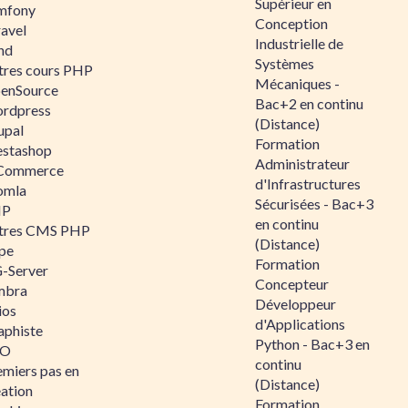
Supérieur en
mfony
Conception
ravel
Industrielle de
nd
Systèmes
tres cours PHP
Mécaniques -
enSource
Bac+2 en continu
rdpress
(Distance)
upal
Formation
estashop
Administrateur
Commerce
d'Infrastructures
omla
Sécurisées - Bac+3
IP
en continu
tres CMS PHP
(Distance)
pe
Formation
-Server
Concepteur
mbra
Développeur
ios
d'Applications
aphiste
Python - Bac+3 en
AO
continu
emiers pas en
(Distance)
éation
Formation