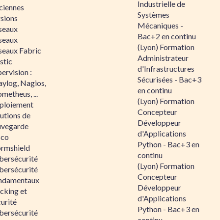
Industrielle de
ciennes
Systèmes
rsions
Mécaniques -
seaux
Bac+2 en continu
seaux
(Lyon) Formation
seaux Fabric
Administrateur
stic
d'Infrastructures
ervision :
Sécurisées - Bac+3
aylog, Nagios,
en continu
metheus, ...
(Lyon) Formation
ploiement
Concepteur
utions de
Développeur
uvegarde
d'Applications
sco
Python - Bac+3 en
ormshield
continu
bersécurité
(Lyon) Formation
bersécurité
Concepteur
ndamentaux
Développeur
cking et
d'Applications
urité
Python - Bac+3 en
bersécurité
continu