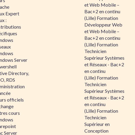
urs
et Web Mobile –
ache
Bac+2 en continu
nux Expert
(Lille) Formation
ux :
Développeur Web
tributions
et Web Mobile –
écifiques
Bac+2 en continu
ndows
(Lille) Formation
seaux
Technicien
ndows
Supérieur Systèmes
ndows Server
et Réseaux - Bac+2
wershell
en continu
ive Directory,
(Lille) Formation
O, RDS
Technicien
ministration
Supérieur Systèmes
ancée
et Réseaux - Bac+2
rs officiels
en continu
change
(Lille) Formation
tres cours
Technicien
ndows
Supérieur en
arepoint
Conception
nc Server