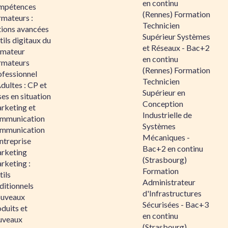
en continu
mpétences
(Rennes) Formation
rmateurs :
Technicien
tions avancées
Supérieur Systèmes
ils digitaux du
et Réseaux - Bac+2
rmateur
en continu
rmateurs
(Rennes) Formation
ofessionnel
Technicien
dultes : CP et
Supérieur en
es en situation
Conception
rketing et
Industrielle de
mmunication
Systèmes
mmunication
Mécaniques -
ntreprise
Bac+2 en continu
rketing
(Strasbourg)
rketing :
Formation
ils
Administrateur
ditionnels
d'Infrastructures
uveaux
Sécurisées - Bac+3
duits et
en continu
uveaux
(Strasbourg)