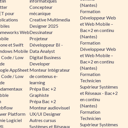
lin
informatiques
(Nantes)
tter
Concepteur
Formation
ET pour
mécanique
Développeur Web
lications
Creative Multimedia
et Web Mobile –
biles
Designer 2025
Bac+2 en continu
ameworks Web
Dessinateur
(Nantes)
bile
Projeteur
Formation
one et Swift
Développeur BI -
Développeur Web
ndows Mobile
Data Analyst
et Web Mobile –
 Code / Low
Digital Business
Bac+2 en continu
de
Developer
(Nantes)
ogle AppSheet
Monteur Intégrateur
Formation
 Code / Low
de contenus e-
Technicien
de
learning
Supérieur Systèmes
ndamentaux
Prépa Bac +2
et Réseaux - Bac+2
bble
Graphiste
en continu
n
Prépa Bac +2
(Nantes)
bflow
Monteur audiovisuel
Formation
wer Platform
UX/UI Designer
Technicien
ie Logiciel
Autres cursus
Supérieur Systèmes
ML
Systèmes et Réseaux