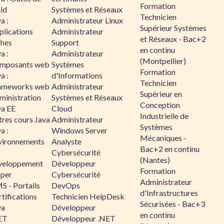
Formation
ld
Systèmes et Réseaux
Technicien
a :
Administrateur Linux
Supérieur Systèmes
plications
Administrateur
et Réseaux - Bac+2
ches
Support
en continu
a :
Administrateur
(Montpellier)
mposants web
Systèmes
Formation
a :
d'Informations
Technicien
ameworks web
Administrateur
Supérieur en
ministration
Systèmes et Réseaux
Conception
va EE
Cloud
Industrielle de
tres cours Java
Administrateur
Systèmes
a :
Windows Server
Mécaniques -
vironnements
Analyste
Bac+2 en continu
Cybersécurité
(Nantes)
veloppement
Développeur
Formation
sper
Cybersécurité
Administrateur
S - Portails
DevOps
d'Infrastructures
tifications
Technicien HelpDesk
Sécurisées - Bac+3
va
Développeur
en continu
ET
Développeur .NET