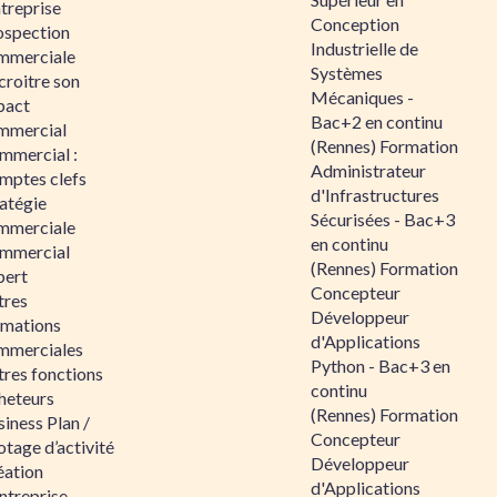
ntreprise
Conception
ospection
Industrielle de
mmerciale
Systèmes
croitre son
Mécaniques -
pact
Bac+2 en continu
mmercial
(Rennes) Formation
mmercial :
Administrateur
mptes clefs
d'Infrastructures
atégie
Sécurisées - Bac+3
mmerciale
en continu
mmercial
(Rennes) Formation
pert
Concepteur
tres
Développeur
rmations
d'Applications
mmerciales
Python - Bac+3 en
tres fonctions
continu
heteurs
(Rennes) Formation
iness Plan /
Concepteur
otage d’activité
Développeur
éation
d'Applications
ntreprise