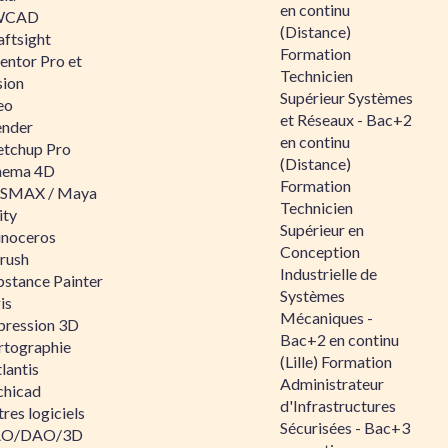
en continu
WCAD
(Distance)
aftsight
Formation
entor Pro et
Technicien
sion
Supérieur Systèmes
eo
et Réseaux - Bac+2
ender
en continu
etchup Pro
(Distance)
nema 4D
Formation
SMAX / Maya
Technicien
ity
Supérieur en
inoceros
Conception
rush
Industrielle de
bstance Painter
Systèmes
is
Mécaniques -
pression 3D
Bac+2 en continu
rtographie
(Lille) Formation
lantis
Administrateur
chicad
d'Infrastructures
res logiciels
Sécurisées - Bac+3
O/DAO/3D