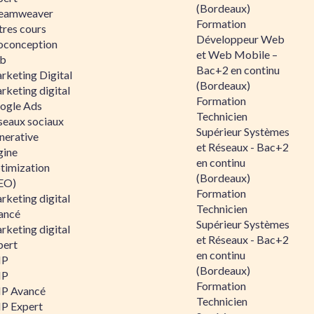
(Bordeaux)
eamweaver
Formation
tres cours
Développeur Web
oconception
et Web Mobile –
b
Bac+2 en continu
rketing Digital
(Bordeaux)
rketing digital
Formation
ogle Ads
Technicien
seaux sociaux
Supérieur Systèmes
nerative
et Réseaux - Bac+2
gine
en continu
timization
(Bordeaux)
EO)
Formation
rketing digital
Technicien
ancé
Supérieur Systèmes
rketing digital
et Réseaux - Bac+2
pert
en continu
HP
(Bordeaux)
HP
Formation
P Avancé
Technicien
P Expert