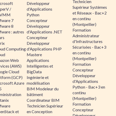
Technicien
crosoft
Développeur
Supérieur Systèmes
perV /
d'Applications
et Réseaux - Bac+2
CVMM
Python
en continu
ware 7
Concepteur
(Montpellier)
ware 8
Développeur
Formation
ware : autres
d'Applications .NET
Administrateur
urs
Concepteur
d'Infrastructures
rix
Développeur
Sécurisées - Bac+3
oud Computing
d'Applications PHP
en continu
oud
Mastere
(Montpellier)
azon Web
Applications
Formation
rvices (AWS)
Intelligentes et
Concepteur
ogle Cloud
BigData
Développeur
atform (GCP)
Ingénierie et
d'Applications
crosoft Azure
modélisation
Python - Bac+3 en
5
BIM Modeleur du
continu
ministration
bâtiment
(Montpellier)
tanix
Coordinateur BIM
Formation
ware
Technicien Supérieur
Concepteur
enStack et
en Conception
Développeur