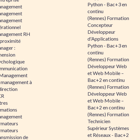
Python - Bac+3 en
nagement
continu
nagement
(Rennes) Formation
nagement
Concepteur
érationnel
Développeur
nagement RH
d'Applications
 proximité
Python - Bac+3 en
nager :
continu
mension
(Rennes) Formation
ychologique
Développeur Web
mmunication
et Web Mobile –
 Management
Bac+2 en continu
 management à
(Rennes) Formation
direction
Développeur Web
KR
et Web Mobile –
tres
Bac+2 en continu
rmations
(Rennes) Formation
nagement
Technicien
rmateurs
Supérieur Systèmes
rmateurs
et Réseaux - Bac+2
ansmission de