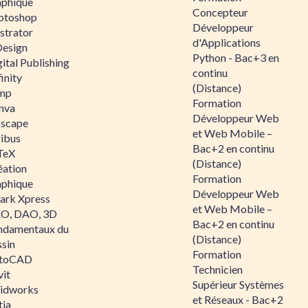
aphique
Concepteur
otoshop
Développeur
ustrator
d'Applications
Design
Python - Bac+3 en
ital Publishing
continu
inity
(Distance)
mp
Formation
nva
Développeur Web
kscape
et Web Mobile –
ribus
Bac+2 en continu
TeX
(Distance)
éation
Formation
aphique
Développeur Web
ark Xpress
et Web Mobile –
O, DAO, 3D
Bac+2 en continu
ndamentaux du
(Distance)
ssin
Formation
toCAD
Technicien
vit
Supérieur Systèmes
lidworks
et Réseaux - Bac+2
tia