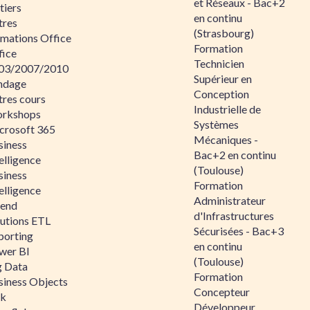
et Réseaux - Bac+2
tiers
en continu
tres
(Strasbourg)
rmations Office
Formation
fice
Technicien
03/2007/2010
Supérieur en
ndage
Conception
tres cours
Industrielle de
rkshops
Systèmes
crosoft 365
Mécaniques -
siness
Bac+2 en continu
elligence
(Toulouse)
siness
Formation
elligence
Administrateur
lend
d'Infrastructures
lutions ETL
Sécurisées - Bac+3
porting
en continu
wer BI
(Toulouse)
g Data
Formation
siness Objects
Concepteur
ik
Développeur