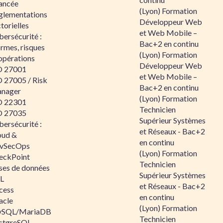
ancée
(Lyon) Formation
glementations
Développeur Web
torielles
et Web Mobile –
ersécurité :
Bac+2 en continu
rmes, risques
(Lyon) Formation
opérations
Développeur Web
O 27001
et Web Mobile –
O 27005 / Risk
Bac+2 en continu
nager
(Lyon) Formation
O 22301
Technicien
O 27035
Supérieur Systèmes
ersécurité :
et Réseaux - Bac+2
oud &
en continu
vSecOps
(Lyon) Formation
eckPoint
Technicien
ses de données
Supérieur Systèmes
L
et Réseaux - Bac+2
cess
en continu
acle
(Lyon) Formation
SQL/MariaDB
Technicien
stgreSQL