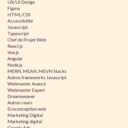
UX/UI Design
Figma
HTML/CSS
Accessibilité
Javascript
Typescript
Chef de Projet Web
React.js
Vue.js
Angular
Node.js
MERN, MEAN, MEVN Stacks
Autres frameworks Javascript
Webmaster Avancé
Webmaster Expert
Dreamweaver
Autres cours
Ecoconception web
Marketing Digital
Marketing digital
Google Ads