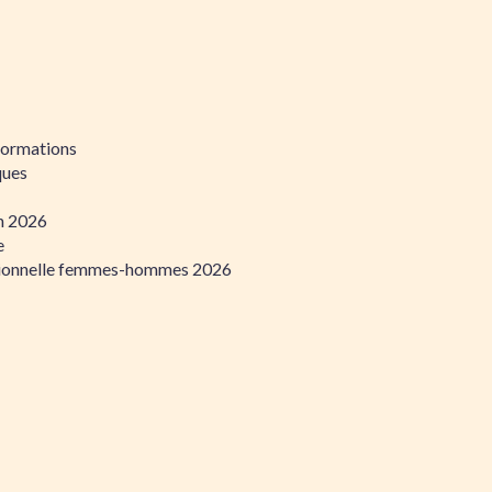
formations
ques
on 2026
e
ssionnelle femmes-hommes 2026