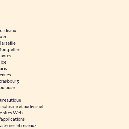
 Bordeaux
Lyon
Marseille
Montpellier
Nantes
Nice
aris
Rennes
Strasbourg
Toulouse
bureautique
raphisme et audivisuel
e sites Web
'applications
ystèmes et réseaux