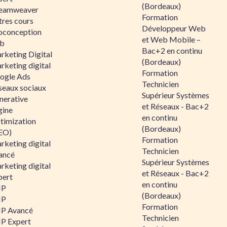
(Bordeaux)
eamweaver
Formation
tres cours
Développeur Web
oconception
et Web Mobile –
b
Bac+2 en continu
rketing Digital
(Bordeaux)
rketing digital
Formation
ogle Ads
Technicien
seaux sociaux
Supérieur Systèmes
nerative
et Réseaux - Bac+2
gine
en continu
timization
(Bordeaux)
EO)
Formation
rketing digital
Technicien
ancé
Supérieur Systèmes
rketing digital
et Réseaux - Bac+2
pert
en continu
HP
(Bordeaux)
HP
Formation
P Avancé
Technicien
P Expert