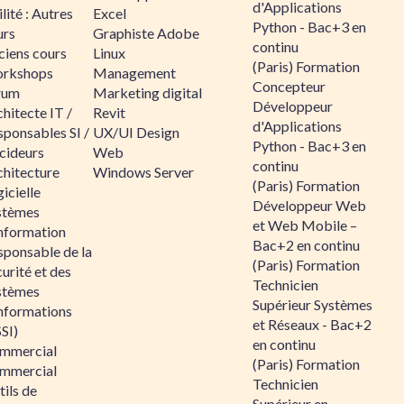
d'Applications
lité : Autres
Excel
Python - Bac+3 en
urs
Graphiste Adobe
continu
ciens cours
Linux
(Paris) Formation
rkshops
Management
Concepteur
rum
Marketing digital
Développeur
hitecte IT /
Revit
d'Applications
sponsables SI /
UX/UI Design
Python - Bac+3 en
cideurs
Web
continu
chitecture
Windows Server
(Paris) Formation
icielle
Développeur Web
stèmes
et Web Mobile –
information
Bac+2 en continu
sponsable de la
(Paris) Formation
urité et des
Technicien
stèmes
Supérieur Systèmes
informations
et Réseaux - Bac+2
SI)
en continu
mmercial
(Paris) Formation
mmercial
Technicien
ils de
Supérieur en