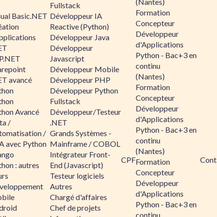
(Nantes)
Fullstack
Formation
sual Basic.NET
Développeur IA
Concepteur
éation
Reactive (Python)
Développeur
pplications
Développeur Java
d'Applications
ET
Développeur
Python - Bac+3 en
P.NET
Javascript
continu
arepoint
Développeur Mobile
(Nantes)
ET avancé
Développeur PHP
Formation
thon
Développeur Python
Concepteur
thon
Fullstack
Développeur
thon Avancé
Développeur/Testeur
d'Applications
ta /
.NET
Python - Bac+3 en
tomatisation /
Grands Systèmes -
continu
A avec Python
Mainframe / COBOL
(Nantes)
ango
Intégrateur Front-
CPF
Cont
Formation
hon : autres
End (Javascript)
Concepteur
urs
Testeur logiciels
Développeur
veloppement
Autres
d'Applications
bile
Chargé d'affaires
Python - Bac+3 en
droid
Chef de projets
continu