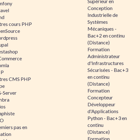
Supérieur en
mfony
Conception
ravel
Industrielle de
nd
Systèmes
tres cours PHP
Mécaniques -
enSource
Bac+2 en continu
rdpress
(Distance)
upal
Formation
estashop
Administrateur
Commerce
d'Infrastructures
omla
Sécurisées - Bac+3
IP
en continu
tres CMS PHP
(Distance)
pe
Formation
-Server
Concepteur
mbra
Développeur
ios
d'Applications
aphiste
Python - Bac+3 en
AO
continu
emiers pas en
(Distance)
éation
Formation