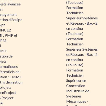
(Toulouse)
ojets avancée
Formation
an
Technicien
nagement
Supérieur Systèmes
stion d'équipe
et Réseaux - Bac+2
jet
en continu
INCE2
(Toulouse)
I : PMP et
Formation
APM
Technicien
IL
Supérieur Systèmes
BIT
et Réseaux - Bac+2
stion de
en continu
jets
(Toulouse)
formatiques
Formation
érentiels de
Technicien
stion : CMMI
Supérieur en
ils de gestion
Conception
projets
Industrielle de
enProject
Systèmes
 Project
Mécaniques -
RA