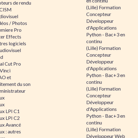
en continu
teurs de rendu
(Lille) Formation
CISM
Concepteur
diovisuel
Développeur
déos / Photos
d'Applications
emiere Pro
Python - Bac+3 en
er Effects
continu
res logiciels
(Lille) Formation
udiovisuel
Concepteur
id
Développeur
al Cut Pro
d'Applications
Vinci
Python - Bac+3 en
O et
continu
aitement du son
(Lille) Formation
ministrateur
Concepteur
nux
Développeur
nux
d'Applications
nux LPI C1
Python - Bac+3 en
nux LPI C2
continu
nux Avancé
(Lille) Formation
ux : autres
Développeur Web