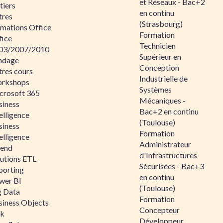
et Réseaux - Bac+2
tiers
en continu
tres
(Strasbourg)
rmations Office
Formation
fice
Technicien
03/2007/2010
Supérieur en
ndage
Conception
tres cours
Industrielle de
rkshops
Systèmes
crosoft 365
Mécaniques -
siness
Bac+2 en continu
elligence
(Toulouse)
siness
Formation
elligence
Administrateur
lend
d'Infrastructures
lutions ETL
Sécurisées - Bac+3
porting
en continu
wer BI
(Toulouse)
g Data
Formation
siness Objects
Concepteur
ik
Développeur