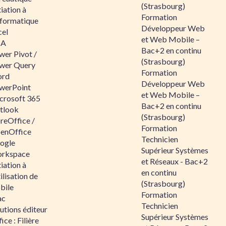
(Strasbourg)
tiation à
Formation
nformatique
Développeur Web
cel
et Web Mobile –
BA
Bac+2 en continu
wer Pivot /
(Strasbourg)
wer Query
Formation
rd
Développeur Web
werPoint
et Web Mobile –
crosoft 365
Bac+2 en continu
tlook
(Strasbourg)
reOffice /
Formation
enOffice
Technicien
ogle
Supérieur Systèmes
rkspace
et Réseaux - Bac+2
tiation à
en continu
tilisation de
(Strasbourg)
bile
Formation
ac
Technicien
utions éditeur
Supérieur Systèmes
ice : Filière