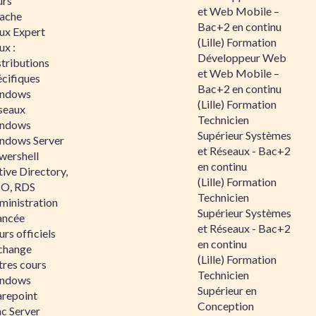
urs
et Web Mobile –
ache
Bac+2 en continu
nux Expert
(Lille) Formation
ux :
Développeur Web
tributions
et Web Mobile –
écifiques
Bac+2 en continu
ndows
(Lille) Formation
seaux
Technicien
ndows
Supérieur Systèmes
ndows Server
et Réseaux - Bac+2
wershell
en continu
ive Directory,
(Lille) Formation
O, RDS
Technicien
ministration
Supérieur Systèmes
ancée
et Réseaux - Bac+2
rs officiels
en continu
change
(Lille) Formation
tres cours
Technicien
ndows
Supérieur en
arepoint
Conception
nc Server