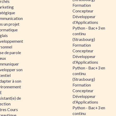
rchés
Formation
rketing
Concepteur
ratégique
Développeur
mmunication
d'Applications
s un projet
Python - Bac+3 en
formatique
continu
glais
(Strasbourg)
veloppement
Formation
rsonnel
Concepteur
se de parole
Développeur
eux
d'Applications
mmuniquer
Python - Bac+3 en
velopper son
continu
entiel
(Strasbourg)
dapter à son
Formation
vironnement
Concepteur
E
Développeur
istant(e) de
d'Applications
ection
Python - Bac+3 en
tres Cours
continu
reautique