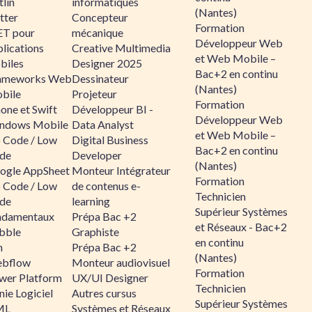
lin
informatiques
(Nantes)
tter
Concepteur
Formation
ET pour
mécanique
Développeur Web
lications
Creative Multimedia
et Web Mobile –
biles
Designer 2025
Bac+2 en continu
ameworks Web
Dessinateur
(Nantes)
bile
Projeteur
Formation
one et Swift
Développeur BI -
Développeur Web
ndows Mobile
Data Analyst
et Web Mobile –
 Code / Low
Digital Business
Bac+2 en continu
de
Developer
(Nantes)
ogle AppSheet
Monteur Intégrateur
Formation
 Code / Low
de contenus e-
Technicien
de
learning
Supérieur Systèmes
ndamentaux
Prépa Bac +2
et Réseaux - Bac+2
bble
Graphiste
en continu
n
Prépa Bac +2
(Nantes)
bflow
Monteur audiovisuel
Formation
wer Platform
UX/UI Designer
Technicien
ie Logiciel
Autres cursus
Supérieur Systèmes
ML
Systèmes et Réseaux