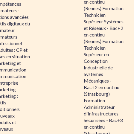
en continu
mpétences
(Rennes) Formation
rmateurs :
Technicien
tions avancées
Supérieur Systèmes
ils digitaux du
et Réseaux - Bac+2
rmateur
en continu
rmateurs
(Rennes) Formation
ofessionnel
Technicien
dultes : CP et
Supérieur en
es en situation
Conception
rketing et
Industrielle de
mmunication
Systèmes
mmunication
Mécaniques -
ntreprise
Bac+2 en continu
rketing
(Strasbourg)
rketing :
Formation
ils
Administrateur
ditionnels
d'Infrastructures
uveaux
Sécurisées - Bac+3
duits et
en continu
uveaux
(Strasbourg)