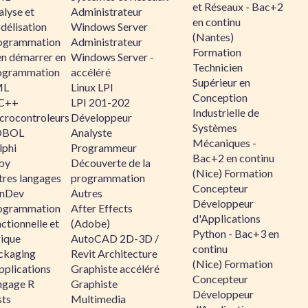
et Réseaux - Bac+2
alyse et
Administrateur
en continu
délisation
Windows Server
(Nantes)
ogrammation
Administrateur
Formation
en démarrer en
Windows Server -
Technicien
ogrammation
accéléré
Supérieur en
ML
Linux LPI
Conception
C++
LPI 201-202
Industrielle de
crocontroleurs
Développeur
Systèmes
OBOL
Analyste
Mécaniques -
lphi
Programmeur
Bac+2 en continu
by
Découverte de la
(Nice) Formation
tres langages
programmation
Concepteur
nDev
Autres
Développeur
ogrammation
After Effects
d'Applications
ctionnelle et
(Adobe)
Python - Bac+3 en
gique
AutoCAD 2D-3D /
continu
ckaging
Revit Architecture
(Nice) Formation
pplications
Graphiste accéléré
Concepteur
ngage R
Graphiste
Développeur
sts
Multimedia