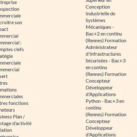
ntreprise
Conception
ospection
Industrielle de
mmerciale
Systèmes
croitre son
Mécaniques -
pact
Bac+2 en continu
mmercial
(Rennes) Formation
mmercial :
Administrateur
mptes clefs
d'Infrastructures
atégie
Sécurisées - Bac+3
mmerciale
en continu
mmercial
(Rennes) Formation
pert
Concepteur
tres
Développeur
rmations
d'Applications
mmerciales
Python - Bac+3 en
tres fonctions
continu
heteurs
(Rennes) Formation
iness Plan /
Concepteur
otage d’activité
Développeur
éation
d'Applications
ntreprise