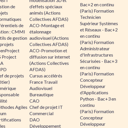
BIT
modélisation 3D et
Bac+2 en continu
stion de
d’effets spéciaux
(Paris) Formation
jets
animés (Actions
Technicien
formatiques
Collectives AFDAS)
Supérieur Systèmes
érentiels de
ACO-Montage et
et Réseaux - Bac+2
stion : CMMI
étalonnage
en continu
ils de gestion
audiovisuel (Actions
(Paris) Formation
projets
Collectives AFDAS)
Administrateur
enProject
ACO-Promotion et
d'Infrastructures
 Project
diffusion sur internet
Sécurisées - Bac+3
RA
(Actions Collectives
en continu
GPD
AFDAS)
(Paris) Formation
f de projets
Cursus accélérés
Concepteur
tier)
France Travail
Développeur
mérique
Audiovisuel
d'Applications
sponsable
Bureautique
Python - Bac+3 en
lité
CAO
continu
thodes Agiles
Chef de projet IT
(Paris) Formation
rum
Commercial
Concepteur
tifications
DAO
Développeur
les
Développement