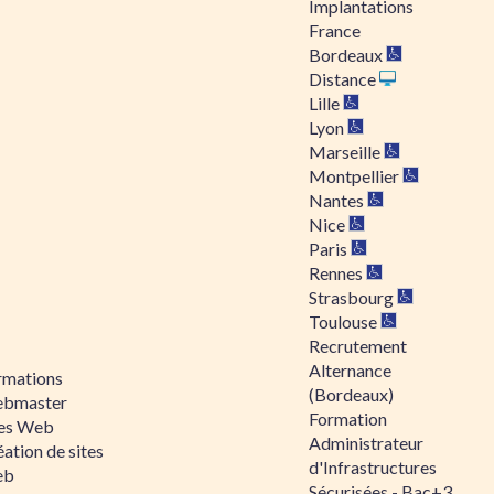
Implantations
France
Bordeaux
Distance
Lille
Lyon
Marseille
Montpellier
Nantes
Nice
Paris
Rennes
Strasbourg
Toulouse
Recrutement
Alternance
rmations
(Bordeaux)
bmaster
Formation
tes Web
Administrateur
ation de sites
d'Infrastructures
eb
Sécurisées - Bac+3