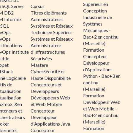
Supérieur en
 SQL Server
Cursus
Conception
M DB2
Titres diplômants
Industrielle de
M Informix
Administrateurs
Systèmes
SQL
Systèmes et Réseaux
Mécaniques -
vOps
Technicien Supérieur
Bac+2 en continu
vOps
Systèmes et Réseaux
(Marseille)
tifications
Administrateur
Formation
vOps Institute
d'Infrastructures
Concepteur
sible
Sécurisées
Développeur
ppet
Mastere
d'Applications
ltStack
CyberSécurité et
Python - Bac+3 en
ne Logicielle
Haute Disponibilité
continu
ils de
Concepteurs et
(Marseille)
tualisation
Développeurs
Formation
tualisation
Développeurs Web
Développeur Web
oxmox, Xen
et Web Mobile
et Web Mobile –
nteneurs et
Concepteur
Bac+2 en continu
chestrateurs
Développeur
(Marseille)
cker
d'Applications Java
Formation
bernetes
Concepteur