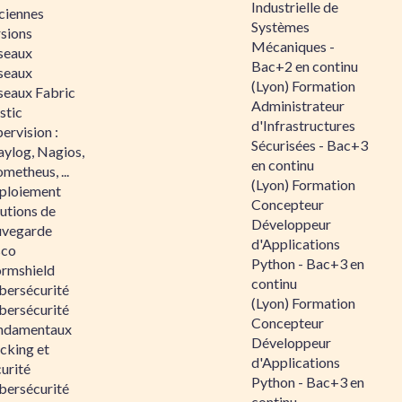
Industrielle de
ciennes
Systèmes
rsions
Mécaniques -
seaux
Bac+2 en continu
seaux
(Lyon) Formation
seaux Fabric
Administrateur
stic
d'Infrastructures
ervision :
Sécurisées - Bac+3
aylog, Nagios,
en continu
metheus, ...
(Lyon) Formation
ploiement
Concepteur
utions de
Développeur
uvegarde
d'Applications
sco
Python - Bac+3 en
ormshield
continu
bersécurité
(Lyon) Formation
bersécurité
Concepteur
ndamentaux
Développeur
cking et
d'Applications
urité
Python - Bac+3 en
bersécurité
continu