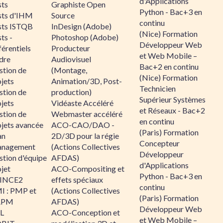
d'Applications
sts
Graphiste Open
Python - Bac+3 en
sts d'IHM
Source
continu
sts ISTQB
InDesign (Adobe)
(Nice) Formation
ts -
Photoshop (Adobe)
Développeur Web
érentiels
Producteur
et Web Mobile –
dre
Audiovisuel
Bac+2 en continu
stion de
(Montage,
(Nice) Formation
jets
Animation/3D, Post-
Technicien
stion de
production)
Supérieur Systèmes
jets
Vidéaste Accéléré
et Réseaux - Bac+2
stion de
Webmaster accéléré
en continu
ojets avancée
ACO-CAO/DAO -
(Paris) Formation
an
2D/3D pour la régie
Concepteur
nagement
(Actions Collectives
Développeur
stion d'équipe
AFDAS)
d'Applications
jet
ACO-Compositing et
Python - Bac+3 en
INCE2
effets spéciaux
continu
I : PMP et
(Actions Collectives
(Paris) Formation
APM
AFDAS)
Développeur Web
IL
ACO-Conception et
et Web Mobile –