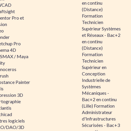
en continu
WCAD
(Distance)
aftsight
Formation
entor Pro et
Technicien
sion
Supérieur Systèmes
eo
et Réseaux - Bac+2
ender
en continu
etchup Pro
(Distance)
nema 4D
Formation
SMAX / Maya
Technicien
ity
Supérieur en
inoceros
Conception
rush
Industrielle de
bstance Painter
Systèmes
is
Mécaniques -
pression 3D
Bac+2 en continu
rtographie
(Lille) Formation
lantis
Administrateur
chicad
d'Infrastructures
res logiciels
Sécurisées - Bac+3
O/DAO/3D