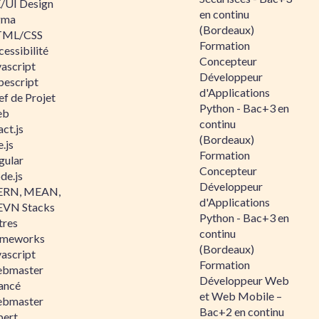
/UI Design
en continu
gma
(Bordeaux)
ML/CSS
Formation
essibilité
Concepteur
vascript
Développeur
pescript
d'Applications
ef de Projet
Python - Bac+3 en
eb
continu
ct.js
(Bordeaux)
.js
Formation
gular
Concepteur
de.js
Développeur
RN, MEAN,
d'Applications
VN Stacks
Python - Bac+3 en
tres
continu
ameworks
(Bordeaux)
vascript
Formation
bmaster
Développeur Web
ancé
et Web Mobile –
bmaster
Bac+2 en continu
pert