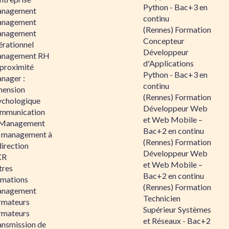
Python - Bac+3 en
nagement
continu
nagement
(Rennes) Formation
nagement
Concepteur
érationnel
Développeur
nagement RH
d'Applications
 proximité
Python - Bac+3 en
nager :
continu
mension
(Rennes) Formation
ychologique
Développeur Web
mmunication
et Web Mobile –
 Management
Bac+2 en continu
 management à
(Rennes) Formation
direction
Développeur Web
KR
et Web Mobile –
tres
Bac+2 en continu
rmations
(Rennes) Formation
nagement
Technicien
rmateurs
Supérieur Systèmes
rmateurs
et Réseaux - Bac+2
ansmission de