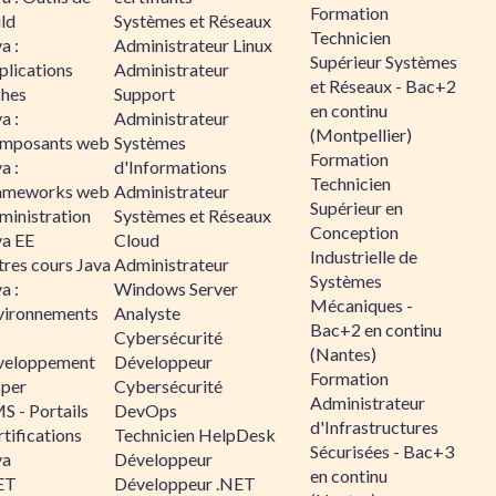
Formation
ld
Systèmes et Réseaux
Technicien
a :
Administrateur Linux
Supérieur Systèmes
plications
Administrateur
et Réseaux - Bac+2
ches
Support
en continu
a :
Administrateur
(Montpellier)
mposants web
Systèmes
Formation
a :
d'Informations
Technicien
ameworks web
Administrateur
Supérieur en
ministration
Systèmes et Réseaux
Conception
va EE
Cloud
Industrielle de
tres cours Java
Administrateur
Systèmes
a :
Windows Server
Mécaniques -
vironnements
Analyste
Bac+2 en continu
Cybersécurité
(Nantes)
veloppement
Développeur
Formation
sper
Cybersécurité
Administrateur
S - Portails
DevOps
d'Infrastructures
tifications
Technicien HelpDesk
Sécurisées - Bac+3
va
Développeur
en continu
ET
Développeur .NET