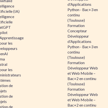
owflake
d'Applications
elligence
Python - Bac+3 en
ificielle (IA)
continu
elligence
(Toulouse)
ificielle
Formation
atGPT
Concepteur
pilot
Développeur
 Apprentissage
d'Applications
pour les
Python - Bac+3 en
veloppeurs
continu
enAI
(Toulouse)
ama
Formation
stral
Développeur Web
pour les
et Web Mobile –
ministrateurs
Bac+2 en continu
stèmes
(Toulouse)
stion de
Formation
jets
Développeur Web
stion de
et Web Mobile –
jets
Bac+2 en continu
stion de