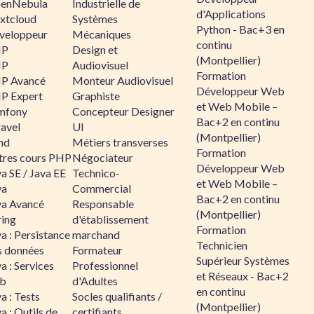
enNebula
Industrielle de
d'Applications
xtcloud
Systèmes
Python - Bac+3 en
veloppeur
Mécaniques
continu
HP
Design et
(Montpellier)
HP
Audiovisuel
Formation
P Avancé
Monteur Audiovisuel
Développeur Web
P Expert
Graphiste
et Web Mobile –
mfony
Concepteur Designer
Bac+2 en continu
ravel
UI
(Montpellier)
nd
Métiers transverses
Formation
tres cours PHP
Négociateur
Développeur Web
a SE / Java EE
Technico-
et Web Mobile –
va
Commercial
Bac+2 en continu
va Avancé
Responsable
(Montpellier)
ring
d'établissement
Formation
a : Persistance
marchand
Technicien
s données
Formateur
Supérieur Systèmes
a : Services
Professionnel
et Réseaux - Bac+2
b
d'Adultes
en continu
a : Tests
Socles qualifiants /
(Montpellier)
a : Outils de
certifiants