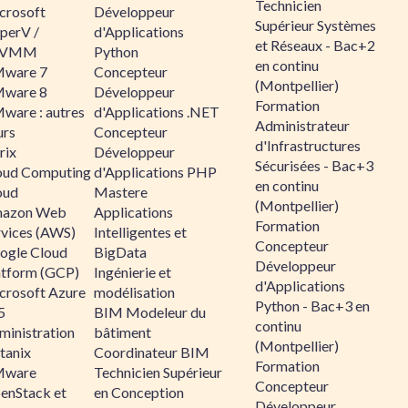
Technicien
crosoft
Développeur
Supérieur Systèmes
perV /
d'Applications
et Réseaux - Bac+2
CVMM
Python
en continu
ware 7
Concepteur
(Montpellier)
ware 8
Développeur
Formation
ware : autres
d'Applications .NET
Administrateur
urs
Concepteur
d'Infrastructures
rix
Développeur
Sécurisées - Bac+3
oud Computing
d'Applications PHP
en continu
oud
Mastere
(Montpellier)
azon Web
Applications
Formation
rvices (AWS)
Intelligentes et
Concepteur
ogle Cloud
BigData
Développeur
atform (GCP)
Ingénierie et
d'Applications
crosoft Azure
modélisation
Python - Bac+3 en
5
BIM Modeleur du
continu
ministration
bâtiment
(Montpellier)
tanix
Coordinateur BIM
Formation
ware
Technicien Supérieur
Concepteur
enStack et
en Conception
Développeur