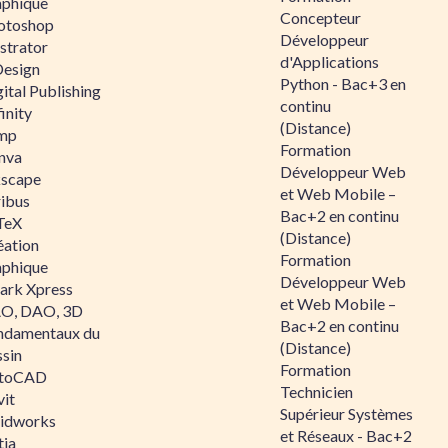
aphique
Concepteur
otoshop
Développeur
ustrator
d'Applications
Design
Python - Bac+3 en
ital Publishing
continu
inity
(Distance)
mp
Formation
nva
Développeur Web
kscape
et Web Mobile –
ribus
Bac+2 en continu
TeX
(Distance)
éation
Formation
aphique
Développeur Web
ark Xpress
et Web Mobile –
O, DAO, 3D
Bac+2 en continu
ndamentaux du
(Distance)
ssin
Formation
toCAD
Technicien
vit
Supérieur Systèmes
lidworks
et Réseaux - Bac+2
tia