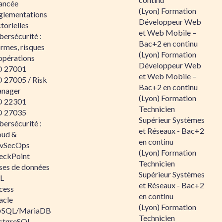
ancée
(Lyon) Formation
glementations
Développeur Web
torielles
et Web Mobile –
ersécurité :
Bac+2 en continu
rmes, risques
(Lyon) Formation
opérations
Développeur Web
O 27001
et Web Mobile –
O 27005 / Risk
Bac+2 en continu
nager
(Lyon) Formation
O 22301
Technicien
O 27035
Supérieur Systèmes
ersécurité :
et Réseaux - Bac+2
oud &
en continu
vSecOps
(Lyon) Formation
eckPoint
Technicien
ses de données
Supérieur Systèmes
L
et Réseaux - Bac+2
cess
en continu
acle
(Lyon) Formation
SQL/MariaDB
Technicien
stgreSQL