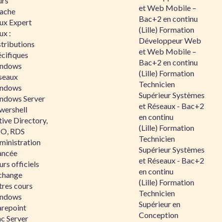
urs
et Web Mobile –
ache
Bac+2 en continu
nux Expert
(Lille) Formation
ux :
Développeur Web
tributions
et Web Mobile –
écifiques
Bac+2 en continu
ndows
(Lille) Formation
seaux
Technicien
ndows
Supérieur Systèmes
ndows Server
et Réseaux - Bac+2
wershell
en continu
ive Directory,
(Lille) Formation
O, RDS
Technicien
ministration
Supérieur Systèmes
ancée
et Réseaux - Bac+2
rs officiels
en continu
change
(Lille) Formation
tres cours
Technicien
ndows
Supérieur en
arepoint
Conception
nc Server