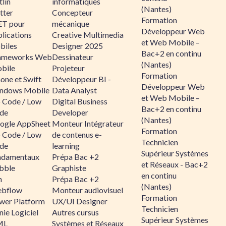
lin
informatiques
(Nantes)
tter
Concepteur
Formation
ET pour
mécanique
Développeur Web
lications
Creative Multimedia
et Web Mobile –
biles
Designer 2025
Bac+2 en continu
ameworks Web
Dessinateur
(Nantes)
bile
Projeteur
Formation
one et Swift
Développeur BI -
Développeur Web
ndows Mobile
Data Analyst
et Web Mobile –
 Code / Low
Digital Business
Bac+2 en continu
de
Developer
(Nantes)
ogle AppSheet
Monteur Intégrateur
Formation
 Code / Low
de contenus e-
Technicien
de
learning
Supérieur Systèmes
ndamentaux
Prépa Bac +2
et Réseaux - Bac+2
bble
Graphiste
en continu
n
Prépa Bac +2
(Nantes)
bflow
Monteur audiovisuel
Formation
wer Platform
UX/UI Designer
Technicien
ie Logiciel
Autres cursus
Supérieur Systèmes
ML
Systèmes et Réseaux