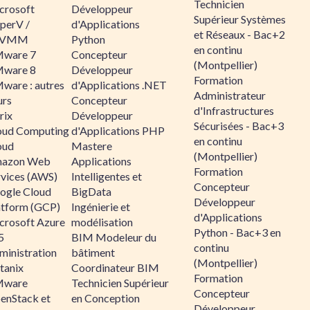
Technicien
crosoft
Développeur
Supérieur Systèmes
perV /
d'Applications
et Réseaux - Bac+2
CVMM
Python
en continu
ware 7
Concepteur
(Montpellier)
ware 8
Développeur
Formation
ware : autres
d'Applications .NET
Administrateur
urs
Concepteur
d'Infrastructures
rix
Développeur
Sécurisées - Bac+3
oud Computing
d'Applications PHP
en continu
oud
Mastere
(Montpellier)
azon Web
Applications
Formation
rvices (AWS)
Intelligentes et
Concepteur
ogle Cloud
BigData
Développeur
atform (GCP)
Ingénierie et
d'Applications
crosoft Azure
modélisation
Python - Bac+3 en
5
BIM Modeleur du
continu
ministration
bâtiment
(Montpellier)
tanix
Coordinateur BIM
Formation
ware
Technicien Supérieur
Concepteur
enStack et
en Conception
Développeur