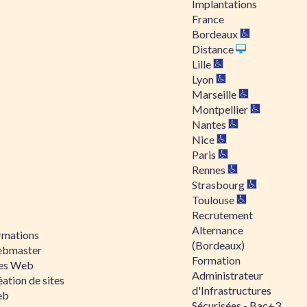
Implantations
France
Bordeaux
Distance
Lille
Lyon
Marseille
Montpellier
Nantes
Nice
Paris
Rennes
Strasbourg
Toulouse
Recrutement
Alternance
rmations
(Bordeaux)
bmaster
Formation
tes Web
Administrateur
ation de sites
d'Infrastructures
eb
Sécurisées - Bac+3