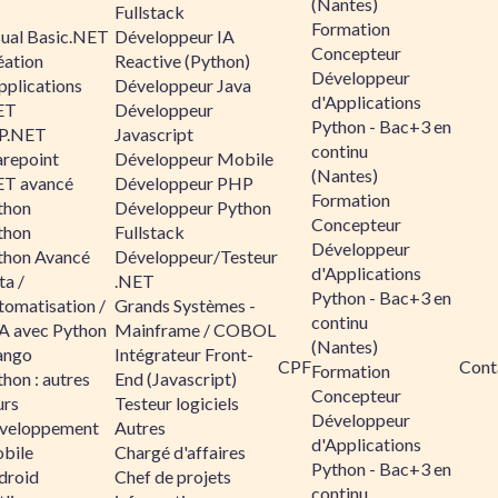
(Nantes)
Fullstack
Formation
sual Basic.NET
Développeur IA
Concepteur
éation
Reactive (Python)
Développeur
pplications
Développeur Java
d'Applications
ET
Développeur
Python - Bac+3 en
P.NET
Javascript
continu
arepoint
Développeur Mobile
(Nantes)
ET avancé
Développeur PHP
Formation
thon
Développeur Python
Concepteur
thon
Fullstack
Développeur
thon Avancé
Développeur/Testeur
d'Applications
ta /
.NET
Python - Bac+3 en
tomatisation /
Grands Systèmes -
continu
A avec Python
Mainframe / COBOL
(Nantes)
ango
Intégrateur Front-
CPF
Cont
Formation
hon : autres
End (Javascript)
Concepteur
urs
Testeur logiciels
Développeur
veloppement
Autres
d'Applications
bile
Chargé d'affaires
Python - Bac+3 en
droid
Chef de projets
continu