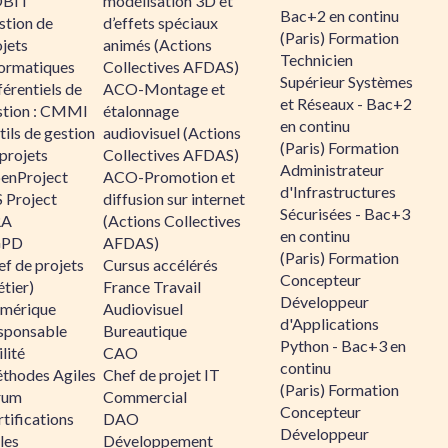
BIT
modélisation 3D et
Bac+2 en continu
stion de
d’effets spéciaux
(Paris) Formation
jets
animés (Actions
Technicien
formatiques
Collectives AFDAS)
Supérieur Systèmes
érentiels de
ACO-Montage et
et Réseaux - Bac+2
stion : CMMI
étalonnage
en continu
ils de gestion
audiovisuel (Actions
(Paris) Formation
projets
Collectives AFDAS)
Administrateur
enProject
ACO-Promotion et
d'Infrastructures
 Project
diffusion sur internet
Sécurisées - Bac+3
RA
(Actions Collectives
en continu
GPD
AFDAS)
(Paris) Formation
f de projets
Cursus accélérés
Concepteur
tier)
France Travail
Développeur
mérique
Audiovisuel
d'Applications
sponsable
Bureautique
Python - Bac+3 en
lité
CAO
continu
thodes Agiles
Chef de projet IT
(Paris) Formation
rum
Commercial
Concepteur
tifications
DAO
Développeur
les
Développement