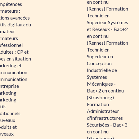
en continu
mpétences
(Rennes) Formation
rmateurs :
Technicien
tions avancées
Supérieur Systèmes
ils digitaux du
et Réseaux - Bac+2
rmateur
en continu
rmateurs
(Rennes) Formation
ofessionnel
Technicien
dultes : CP et
Supérieur en
es en situation
Conception
rketing et
Industrielle de
mmunication
Systèmes
mmunication
Mécaniques -
ntreprise
Bac+2 en continu
rketing
(Strasbourg)
rketing :
Formation
ils
Administrateur
ditionnels
d'Infrastructures
uveaux
Sécurisées - Bac+3
duits et
en continu
uveaux
(Strasbourg)