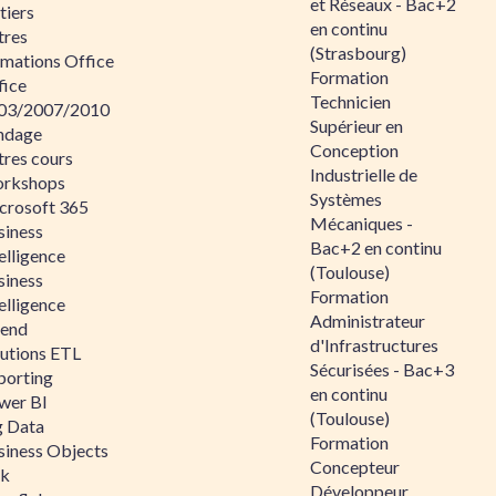
et Réseaux - Bac+2
tiers
en continu
tres
(Strasbourg)
rmations Office
Formation
fice
Technicien
03/2007/2010
Supérieur en
ndage
Conception
tres cours
Industrielle de
rkshops
Systèmes
crosoft 365
Mécaniques -
siness
Bac+2 en continu
elligence
(Toulouse)
siness
Formation
elligence
Administrateur
lend
d'Infrastructures
lutions ETL
Sécurisées - Bac+3
porting
en continu
wer BI
(Toulouse)
g Data
Formation
siness Objects
Concepteur
ik
Développeur