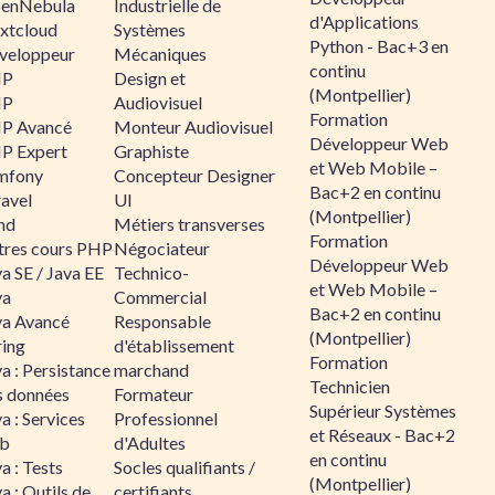
enNebula
Industrielle de
d'Applications
xtcloud
Systèmes
Python - Bac+3 en
veloppeur
Mécaniques
continu
HP
Design et
(Montpellier)
HP
Audiovisuel
Formation
P Avancé
Monteur Audiovisuel
Développeur Web
P Expert
Graphiste
et Web Mobile –
mfony
Concepteur Designer
Bac+2 en continu
ravel
UI
(Montpellier)
nd
Métiers transverses
Formation
tres cours PHP
Négociateur
Développeur Web
a SE / Java EE
Technico-
et Web Mobile –
va
Commercial
Bac+2 en continu
va Avancé
Responsable
(Montpellier)
ring
d'établissement
Formation
a : Persistance
marchand
Technicien
s données
Formateur
Supérieur Systèmes
a : Services
Professionnel
et Réseaux - Bac+2
b
d'Adultes
en continu
a : Tests
Socles qualifiants /
(Montpellier)
a : Outils de
certifiants