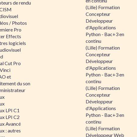
en continu
teurs de rendu
(Lille) Formation
CISM
Concepteur
diovisuel
Développeur
déos / Photos
d'Applications
emiere Pro
Python - Bac+3 en
er Effects
continu
res logiciels
(Lille) Formation
udiovisuel
Concepteur
id
Développeur
al Cut Pro
d'Applications
Vinci
Python - Bac+3 en
O et
continu
aitement du son
(Lille) Formation
ministrateur
Concepteur
nux
Développeur
nux
d'Applications
nux LPI C1
Python - Bac+3 en
nux LPI C2
continu
nux Avancé
(Lille) Formation
ux : autres
Développeur Web