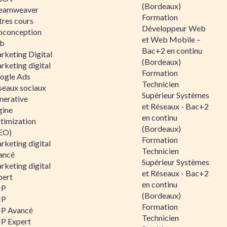
(Bordeaux)
eamweaver
Formation
tres cours
Développeur Web
oconception
et Web Mobile –
b
Bac+2 en continu
rketing Digital
(Bordeaux)
rketing digital
Formation
ogle Ads
Technicien
seaux sociaux
Supérieur Systèmes
nerative
et Réseaux - Bac+2
gine
en continu
timization
(Bordeaux)
EO)
Formation
rketing digital
Technicien
ancé
Supérieur Systèmes
rketing digital
et Réseaux - Bac+2
pert
en continu
HP
(Bordeaux)
HP
Formation
P Avancé
Technicien
P Expert