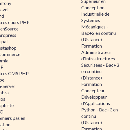
Supérieur en
mfony
Conception
ravel
Industrielle de
nd
Systèmes
tres cours PHP
Mécaniques -
enSource
Bac+2 en continu
rdpress
(Distance)
upal
Formation
estashop
Administrateur
Commerce
d'Infrastructures
omla
Sécurisées - Bac+3
IP
en continu
tres CMS PHP
(Distance)
pe
Formation
-Server
Concepteur
mbra
Développeur
ios
d'Applications
aphiste
Python - Bac+3 en
AO
continu
emiers pas en
(Distance)
éation
Formation