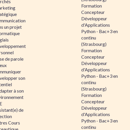
rchés
Formation
rketing
Concepteur
ratégique
Développeur
mmunication
d'Applications
s un projet
Python - Bac+3 en
formatique
continu
glais
(Strasbourg)
veloppement
Formation
rsonnel
Concepteur
se de parole
Développeur
eux
d'Applications
mmuniquer
Python - Bac+3 en
velopper son
continu
entiel
(Strasbourg)
dapter à son
Formation
vironnement
Concepteur
E
Développeur
istant(e) de
d'Applications
ection
Python - Bac+3 en
tres Cours
continu
reautique