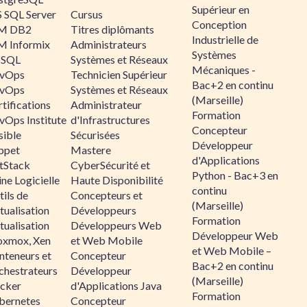
Supérieur en
 SQL Server
Cursus
Conception
M DB2
Titres diplômants
Industrielle de
M Informix
Administrateurs
Systèmes
SQL
Systèmes et Réseaux
Mécaniques -
vOps
Technicien Supérieur
Bac+2 en continu
vOps
Systèmes et Réseaux
(Marseille)
tifications
Administrateur
Formation
vOps Institute
d'Infrastructures
Concepteur
sible
Sécurisées
Développeur
ppet
Mastere
d'Applications
ltStack
CyberSécurité et
Python - Bac+3 en
ne Logicielle
Haute Disponibilité
continu
ils de
Concepteurs et
(Marseille)
tualisation
Développeurs
Formation
tualisation
Développeurs Web
Développeur Web
oxmox, Xen
et Web Mobile
et Web Mobile –
nteneurs et
Concepteur
Bac+2 en continu
chestrateurs
Développeur
(Marseille)
cker
d'Applications Java
Formation
bernetes
Concepteur