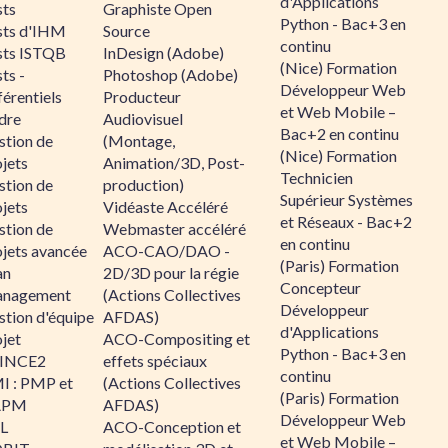
d'Applications
sts
Graphiste Open
Python - Bac+3 en
sts d'IHM
Source
continu
sts ISTQB
InDesign (Adobe)
(Nice) Formation
ts -
Photoshop (Adobe)
Développeur Web
érentiels
Producteur
et Web Mobile –
dre
Audiovisuel
Bac+2 en continu
stion de
(Montage,
(Nice) Formation
jets
Animation/3D, Post-
Technicien
stion de
production)
Supérieur Systèmes
jets
Vidéaste Accéléré
et Réseaux - Bac+2
stion de
Webmaster accéléré
en continu
ojets avancée
ACO-CAO/DAO -
(Paris) Formation
an
2D/3D pour la régie
Concepteur
nagement
(Actions Collectives
Développeur
stion d'équipe
AFDAS)
d'Applications
jet
ACO-Compositing et
Python - Bac+3 en
INCE2
effets spéciaux
continu
I : PMP et
(Actions Collectives
(Paris) Formation
APM
AFDAS)
Développeur Web
IL
ACO-Conception et
et Web Mobile –