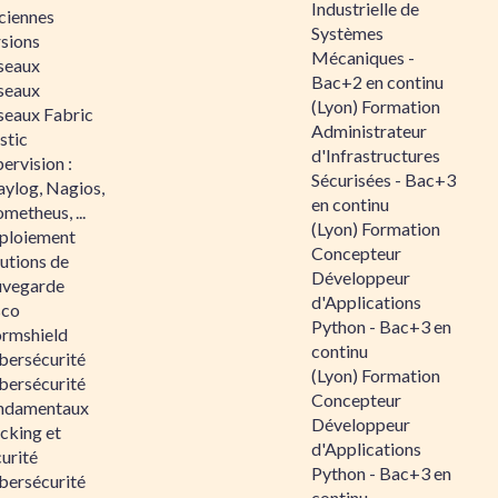
Industrielle de
ciennes
Systèmes
rsions
Mécaniques -
seaux
Bac+2 en continu
seaux
(Lyon) Formation
seaux Fabric
Administrateur
stic
d'Infrastructures
ervision :
Sécurisées - Bac+3
aylog, Nagios,
en continu
metheus, ...
(Lyon) Formation
ploiement
Concepteur
utions de
Développeur
uvegarde
d'Applications
sco
Python - Bac+3 en
ormshield
continu
bersécurité
(Lyon) Formation
bersécurité
Concepteur
ndamentaux
Développeur
cking et
d'Applications
urité
Python - Bac+3 en
bersécurité
continu