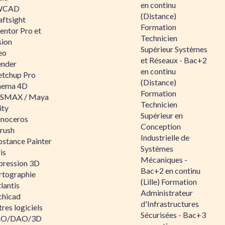
en continu
WCAD
(Distance)
aftsight
Formation
entor Pro et
Technicien
sion
Supérieur Systèmes
eo
et Réseaux - Bac+2
ender
en continu
etchup Pro
(Distance)
nema 4D
Formation
SMAX / Maya
Technicien
ity
Supérieur en
inoceros
Conception
rush
Industrielle de
bstance Painter
Systèmes
is
Mécaniques -
pression 3D
Bac+2 en continu
rtographie
(Lille) Formation
lantis
Administrateur
chicad
d'Infrastructures
res logiciels
Sécurisées - Bac+3
O/DAO/3D