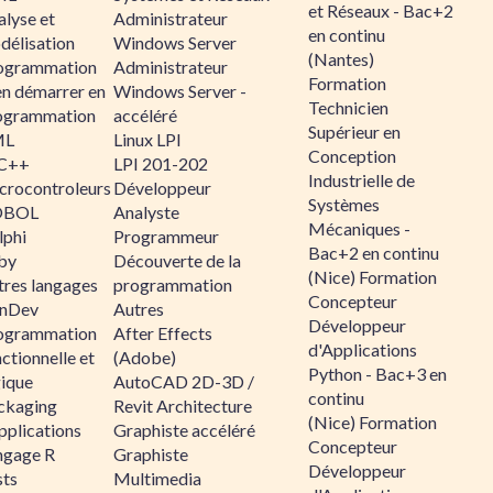
et Réseaux - Bac+2
alyse et
Administrateur
en continu
délisation
Windows Server
(Nantes)
ogrammation
Administrateur
Formation
en démarrer en
Windows Server -
Technicien
ogrammation
accéléré
Supérieur en
ML
Linux LPI
Conception
C++
LPI 201-202
Industrielle de
crocontroleurs
Développeur
Systèmes
OBOL
Analyste
Mécaniques -
lphi
Programmeur
Bac+2 en continu
by
Découverte de la
(Nice) Formation
tres langages
programmation
Concepteur
nDev
Autres
Développeur
ogrammation
After Effects
d'Applications
ctionnelle et
(Adobe)
Python - Bac+3 en
gique
AutoCAD 2D-3D /
continu
ckaging
Revit Architecture
(Nice) Formation
pplications
Graphiste accéléré
Concepteur
ngage R
Graphiste
Développeur
sts
Multimedia