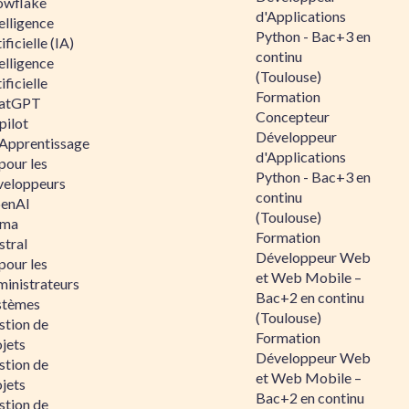
owflake
d'Applications
elligence
Python - Bac+3 en
ificielle (IA)
continu
elligence
(Toulouse)
ificielle
Formation
atGPT
Concepteur
pilot
Développeur
 Apprentissage
d'Applications
pour les
Python - Bac+3 en
veloppeurs
continu
enAI
(Toulouse)
ama
Formation
stral
Développeur Web
pour les
et Web Mobile –
ministrateurs
Bac+2 en continu
stèmes
(Toulouse)
stion de
Formation
jets
Développeur Web
stion de
et Web Mobile –
jets
Bac+2 en continu
stion de