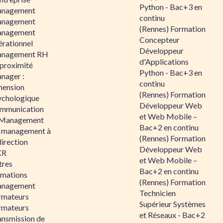
Python - Bac+3 en
nagement
continu
nagement
(Rennes) Formation
nagement
Concepteur
érationnel
Développeur
nagement RH
d'Applications
 proximité
Python - Bac+3 en
nager :
continu
mension
(Rennes) Formation
ychologique
Développeur Web
mmunication
et Web Mobile –
 Management
Bac+2 en continu
 management à
(Rennes) Formation
direction
Développeur Web
KR
et Web Mobile –
tres
Bac+2 en continu
rmations
(Rennes) Formation
nagement
Technicien
rmateurs
Supérieur Systèmes
rmateurs
et Réseaux - Bac+2
ansmission de