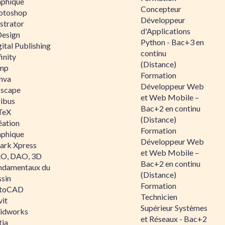
aphique
Concepteur
otoshop
Développeur
ustrator
d'Applications
Design
Python - Bac+3 en
ital Publishing
continu
inity
(Distance)
mp
Formation
nva
Développeur Web
kscape
et Web Mobile –
ribus
Bac+2 en continu
TeX
(Distance)
éation
Formation
aphique
Développeur Web
ark Xpress
et Web Mobile –
O, DAO, 3D
Bac+2 en continu
ndamentaux du
(Distance)
ssin
Formation
toCAD
Technicien
vit
Supérieur Systèmes
lidworks
et Réseaux - Bac+2
tia