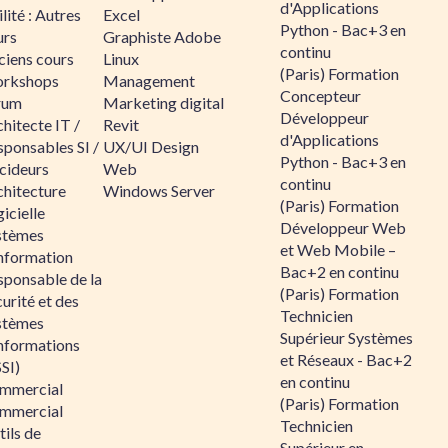
d'Applications
lité : Autres
Excel
Python - Bac+3 en
urs
Graphiste Adobe
continu
ciens cours
Linux
(Paris) Formation
rkshops
Management
Concepteur
rum
Marketing digital
Développeur
hitecte IT /
Revit
d'Applications
sponsables SI /
UX/UI Design
Python - Bac+3 en
cideurs
Web
continu
chitecture
Windows Server
(Paris) Formation
icielle
Développeur Web
stèmes
et Web Mobile –
information
Bac+2 en continu
sponsable de la
(Paris) Formation
urité et des
Technicien
stèmes
Supérieur Systèmes
informations
et Réseaux - Bac+2
SI)
en continu
mmercial
(Paris) Formation
mmercial
Technicien
ils de
Supérieur en