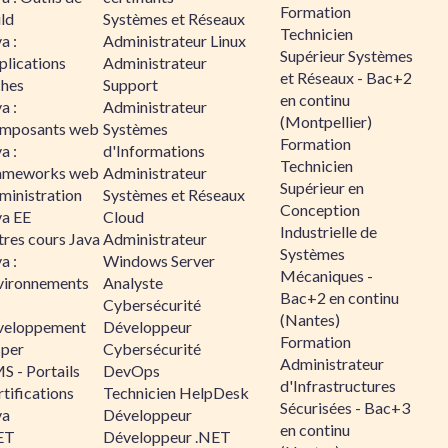
Formation
ld
Systèmes et Réseaux
Technicien
a :
Administrateur Linux
Supérieur Systèmes
plications
Administrateur
et Réseaux - Bac+2
ches
Support
en continu
a :
Administrateur
(Montpellier)
mposants web
Systèmes
Formation
a :
d'Informations
Technicien
ameworks web
Administrateur
Supérieur en
ministration
Systèmes et Réseaux
Conception
va EE
Cloud
Industrielle de
tres cours Java
Administrateur
Systèmes
a :
Windows Server
Mécaniques -
vironnements
Analyste
Bac+2 en continu
Cybersécurité
(Nantes)
veloppement
Développeur
Formation
sper
Cybersécurité
Administrateur
S - Portails
DevOps
d'Infrastructures
tifications
Technicien HelpDesk
Sécurisées - Bac+3
va
Développeur
en continu
ET
Développeur .NET