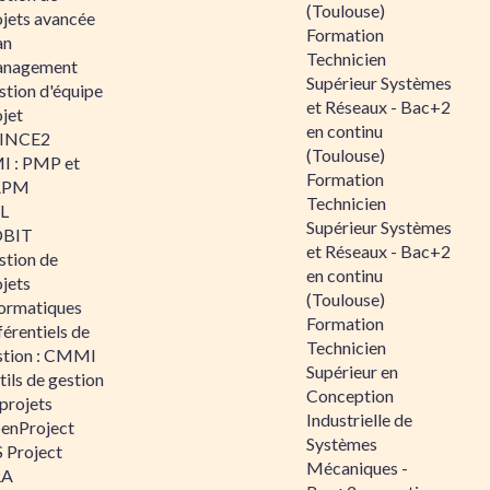
(Toulouse)
ojets avancée
Formation
an
Technicien
nagement
Supérieur Systèmes
stion d'équipe
et Réseaux - Bac+2
jet
en continu
INCE2
(Toulouse)
I : PMP et
Formation
APM
Technicien
IL
Supérieur Systèmes
BIT
et Réseaux - Bac+2
stion de
en continu
jets
(Toulouse)
formatiques
Formation
érentiels de
Technicien
stion : CMMI
Supérieur en
ils de gestion
Conception
projets
Industrielle de
enProject
Systèmes
 Project
Mécaniques -
RA