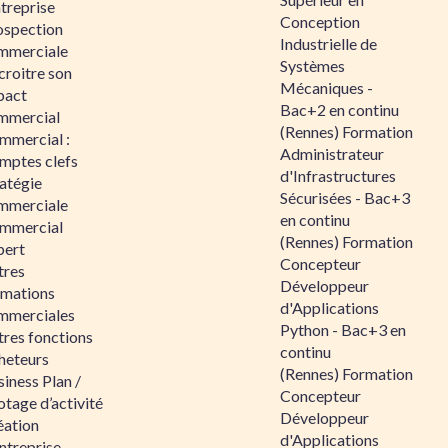
ntreprise
Conception
ospection
Industrielle de
mmerciale
Systèmes
croitre son
Mécaniques -
pact
Bac+2 en continu
mmercial
(Rennes) Formation
mmercial :
Administrateur
mptes clefs
d'Infrastructures
atégie
Sécurisées - Bac+3
mmerciale
en continu
mmercial
(Rennes) Formation
pert
Concepteur
tres
Développeur
rmations
d'Applications
mmerciales
Python - Bac+3 en
tres fonctions
continu
heteurs
(Rennes) Formation
iness Plan /
Concepteur
otage d’activité
Développeur
éation
d'Applications
ntreprise