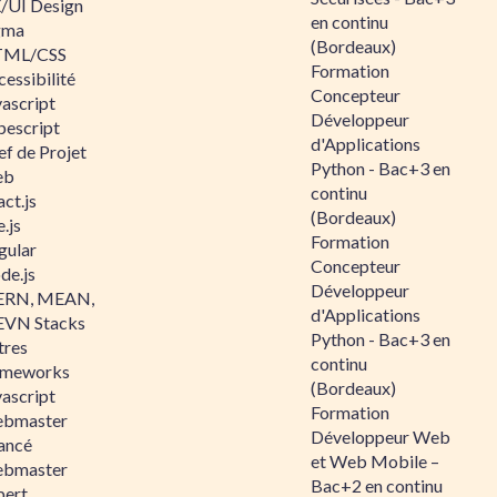
/UI Design
en continu
gma
(Bordeaux)
ML/CSS
Formation
essibilité
Concepteur
vascript
Développeur
pescript
d'Applications
ef de Projet
Python - Bac+3 en
eb
continu
ct.js
(Bordeaux)
.js
Formation
gular
Concepteur
de.js
Développeur
RN, MEAN,
d'Applications
VN Stacks
Python - Bac+3 en
tres
continu
ameworks
(Bordeaux)
vascript
Formation
bmaster
Développeur Web
ancé
et Web Mobile –
bmaster
Bac+2 en continu
pert