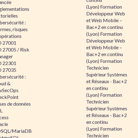
ancée
(Lyon) Formation
glementations
Développeur Web
torielles
et Web Mobile –
ersécurité :
Bac+2 en continu
rmes, risques
(Lyon) Formation
opérations
Développeur Web
O 27001
et Web Mobile –
O 27005 / Risk
Bac+2 en continu
nager
(Lyon) Formation
O 22301
Technicien
O 27035
Supérieur Systèmes
ersécurité :
et Réseaux - Bac+2
oud &
en continu
vSecOps
(Lyon) Formation
eckPoint
Technicien
ses de données
Supérieur Systèmes
L
et Réseaux - Bac+2
cess
en continu
acle
(Lyon) Formation
SQL/MariaDB
Technicien
stgreSQL