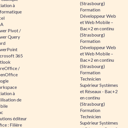
(Strasbourg)
tiation à
Formation
nformatique
Développeur Web
cel
et Web Mobile –
BA
Bac+2 en continu
wer Pivot /
(Strasbourg)
wer Query
Formation
rd
Développeur Web
werPoint
et Web Mobile –
crosoft 365
Bac+2 en continu
tlook
(Strasbourg)
reOffice /
Formation
enOffice
Technicien
ogle
Supérieur Systèmes
rkspace
et Réseaux - Bac+2
tiation à
en continu
tilisation de
(Strasbourg)
bile
Formation
ac
Technicien
utions éditeur
Supérieur Systèmes
ice : Filière