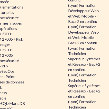
ancée
(Lyon) Formation
glementations
Développeur Web
torielles
et Web Mobile –
ersécurité :
Bac+2 en continu
rmes, risques
(Lyon) Formation
opérations
Développeur Web
O 27001
et Web Mobile –
O 27005 / Risk
Bac+2 en continu
nager
(Lyon) Formation
O 22301
Technicien
O 27035
Supérieur Systèmes
ersécurité :
et Réseaux - Bac+2
oud &
en continu
vSecOps
(Lyon) Formation
eckPoint
Technicien
ses de données
Supérieur Systèmes
L
et Réseaux - Bac+2
cess
en continu
acle
(Lyon) Formation
SQL/MariaDB
Technicien
stgreSQL