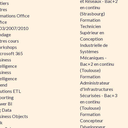
et Réseaux - Bac+2
tiers
en continu
tres
(Strasbourg)
rmations Office
Formation
fice
Technicien
03/2007/2010
Supérieur en
ndage
Conception
tres cours
Industrielle de
rkshops
Systèmes
crosoft 365
Mécaniques -
siness
Bac+2 en continu
elligence
(Toulouse)
siness
Formation
elligence
Administrateur
lend
d'Infrastructures
lutions ETL
Sécurisées - Bac+3
porting
en continu
wer BI
(Toulouse)
g Data
Formation
siness Objects
Concepteur
ik
Développeur