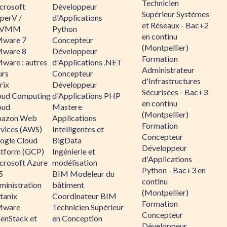
Technicien
crosoft
Développeur
Supérieur Systèmes
perV /
d'Applications
et Réseaux - Bac+2
CVMM
Python
en continu
ware 7
Concepteur
(Montpellier)
ware 8
Développeur
Formation
ware : autres
d'Applications .NET
Administrateur
urs
Concepteur
d'Infrastructures
rix
Développeur
Sécurisées - Bac+3
oud Computing
d'Applications PHP
en continu
oud
Mastere
(Montpellier)
azon Web
Applications
Formation
rvices (AWS)
Intelligentes et
Concepteur
ogle Cloud
BigData
Développeur
atform (GCP)
Ingénierie et
d'Applications
crosoft Azure
modélisation
Python - Bac+3 en
5
BIM Modeleur du
continu
ministration
bâtiment
(Montpellier)
tanix
Coordinateur BIM
Formation
ware
Technicien Supérieur
Concepteur
enStack et
en Conception
Développeur