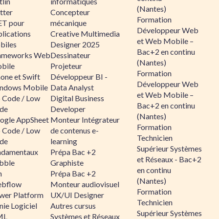
lin
informatiques
(Nantes)
tter
Concepteur
Formation
ET pour
mécanique
Développeur Web
lications
Creative Multimedia
et Web Mobile –
biles
Designer 2025
Bac+2 en continu
ameworks Web
Dessinateur
(Nantes)
bile
Projeteur
Formation
one et Swift
Développeur BI -
Développeur Web
ndows Mobile
Data Analyst
et Web Mobile –
 Code / Low
Digital Business
Bac+2 en continu
de
Developer
(Nantes)
ogle AppSheet
Monteur Intégrateur
Formation
 Code / Low
de contenus e-
Technicien
de
learning
Supérieur Systèmes
ndamentaux
Prépa Bac +2
et Réseaux - Bac+2
bble
Graphiste
en continu
n
Prépa Bac +2
(Nantes)
bflow
Monteur audiovisuel
Formation
wer Platform
UX/UI Designer
Technicien
ie Logiciel
Autres cursus
Supérieur Systèmes
ML
Systèmes et Réseaux