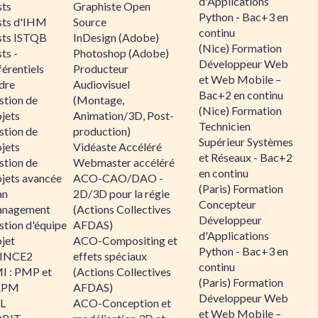
d'Applications
sts
Graphiste Open
Python - Bac+3 en
sts d'IHM
Source
continu
sts ISTQB
InDesign (Adobe)
(Nice) Formation
ts -
Photoshop (Adobe)
Développeur Web
érentiels
Producteur
et Web Mobile –
dre
Audiovisuel
Bac+2 en continu
stion de
(Montage,
(Nice) Formation
jets
Animation/3D, Post-
Technicien
stion de
production)
Supérieur Systèmes
jets
Vidéaste Accéléré
et Réseaux - Bac+2
stion de
Webmaster accéléré
en continu
ojets avancée
ACO-CAO/DAO -
(Paris) Formation
an
2D/3D pour la régie
Concepteur
nagement
(Actions Collectives
Développeur
stion d'équipe
AFDAS)
d'Applications
jet
ACO-Compositing et
Python - Bac+3 en
INCE2
effets spéciaux
continu
I : PMP et
(Actions Collectives
(Paris) Formation
APM
AFDAS)
Développeur Web
IL
ACO-Conception et
et Web Mobile –