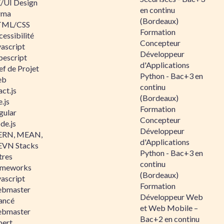
/UI Design
en continu
gma
(Bordeaux)
ML/CSS
Formation
essibilité
Concepteur
vascript
Développeur
pescript
d'Applications
ef de Projet
Python - Bac+3 en
eb
continu
ct.js
(Bordeaux)
.js
Formation
gular
Concepteur
de.js
Développeur
RN, MEAN,
d'Applications
VN Stacks
Python - Bac+3 en
tres
continu
ameworks
(Bordeaux)
vascript
Formation
bmaster
Développeur Web
ancé
et Web Mobile –
bmaster
Bac+2 en continu
pert