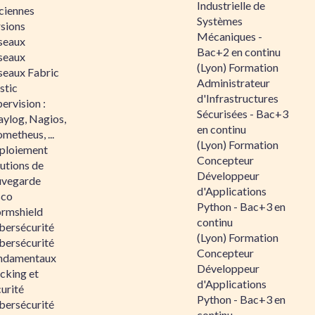
Industrielle de
ciennes
Systèmes
rsions
Mécaniques -
seaux
Bac+2 en continu
seaux
(Lyon) Formation
seaux Fabric
Administrateur
stic
d'Infrastructures
ervision :
Sécurisées - Bac+3
aylog, Nagios,
en continu
metheus, ...
(Lyon) Formation
ploiement
Concepteur
utions de
Développeur
uvegarde
d'Applications
sco
Python - Bac+3 en
ormshield
continu
bersécurité
(Lyon) Formation
bersécurité
Concepteur
ndamentaux
Développeur
cking et
d'Applications
urité
Python - Bac+3 en
bersécurité
continu