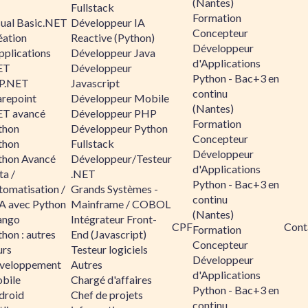
(Nantes)
Fullstack
Formation
sual Basic.NET
Développeur IA
Concepteur
éation
Reactive (Python)
Développeur
pplications
Développeur Java
d'Applications
ET
Développeur
Python - Bac+3 en
P.NET
Javascript
continu
arepoint
Développeur Mobile
(Nantes)
ET avancé
Développeur PHP
Formation
thon
Développeur Python
Concepteur
thon
Fullstack
Développeur
thon Avancé
Développeur/Testeur
d'Applications
ta /
.NET
Python - Bac+3 en
tomatisation /
Grands Systèmes -
continu
A avec Python
Mainframe / COBOL
(Nantes)
ango
Intégrateur Front-
CPF
Cont
Formation
hon : autres
End (Javascript)
Concepteur
urs
Testeur logiciels
Développeur
veloppement
Autres
d'Applications
bile
Chargé d'affaires
Python - Bac+3 en
droid
Chef de projets
continu