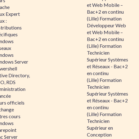
urs
et Web Mobile –
ache
Bac+2 en continu
nux Expert
(Lille) Formation
ux :
Développeur Web
tributions
et Web Mobile –
écifiques
Bac+2 en continu
ndows
(Lille) Formation
seaux
Technicien
ndows
Supérieur Systèmes
ndows Server
et Réseaux - Bac+2
wershell
en continu
ive Directory,
(Lille) Formation
O, RDS
Technicien
ministration
Supérieur Systèmes
ancée
et Réseaux - Bac+2
rs officiels
en continu
change
(Lille) Formation
tres cours
Technicien
ndows
Supérieur en
arepoint
Conception
nc Server