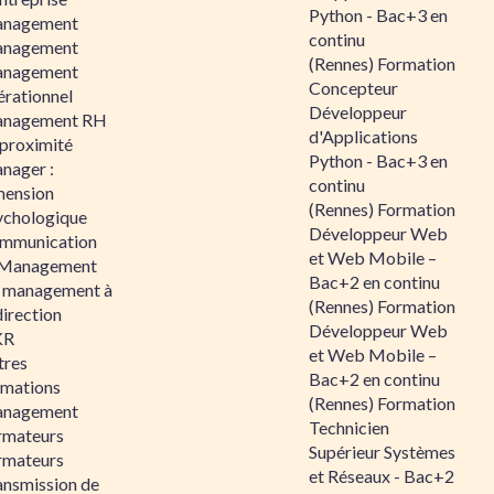
Python - Bac+3 en
nagement
continu
nagement
(Rennes) Formation
nagement
Concepteur
érationnel
Développeur
nagement RH
d'Applications
 proximité
Python - Bac+3 en
nager :
continu
mension
(Rennes) Formation
ychologique
Développeur Web
mmunication
et Web Mobile –
 Management
Bac+2 en continu
 management à
(Rennes) Formation
direction
Développeur Web
KR
et Web Mobile –
tres
Bac+2 en continu
rmations
(Rennes) Formation
nagement
Technicien
rmateurs
Supérieur Systèmes
rmateurs
et Réseaux - Bac+2
ansmission de