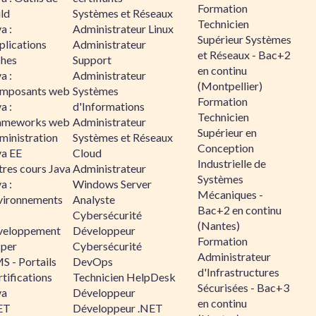
Formation
ld
Systèmes et Réseaux
Technicien
a :
Administrateur Linux
Supérieur Systèmes
plications
Administrateur
et Réseaux - Bac+2
ches
Support
en continu
a :
Administrateur
(Montpellier)
mposants web
Systèmes
Formation
a :
d'Informations
Technicien
ameworks web
Administrateur
Supérieur en
ministration
Systèmes et Réseaux
Conception
va EE
Cloud
Industrielle de
tres cours Java
Administrateur
Systèmes
a :
Windows Server
Mécaniques -
vironnements
Analyste
Bac+2 en continu
Cybersécurité
(Nantes)
veloppement
Développeur
Formation
sper
Cybersécurité
Administrateur
S - Portails
DevOps
d'Infrastructures
tifications
Technicien HelpDesk
Sécurisées - Bac+3
va
Développeur
en continu
ET
Développeur .NET