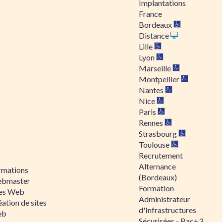
Implantations
France
Bordeaux
Distance
Lille
Lyon
Marseille
Montpellier
Nantes
Nice
Paris
Rennes
Strasbourg
Toulouse
Recrutement
Alternance
rmations
(Bordeaux)
bmaster
Formation
tes Web
Administrateur
ation de sites
d'Infrastructures
eb
Sécurisées - Bac+3