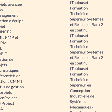
(Toulouse)
ojets avancée
Formation
an
Technicien
nagement
Supérieur Systèmes
stion d'équipe
et Réseaux - Bac+2
jet
en continu
INCE2
(Toulouse)
I : PMP et
Formation
APM
Technicien
IL
Supérieur Systèmes
BIT
et Réseaux - Bac+2
stion de
en continu
jets
(Toulouse)
formatiques
Formation
érentiels de
Technicien
stion : CMMI
Supérieur en
ils de gestion
Conception
projets
Industrielle de
enProject
Systèmes
 Project
Mécaniques -
RA