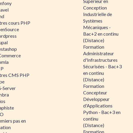
Supérieur en
mfony
Conception
ravel
Industrielle de
nd
Systèmes
tres cours PHP
Mécaniques -
enSource
Bac+2 en continu
rdpress
(Distance)
upal
Formation
estashop
Administrateur
Commerce
d'Infrastructures
omla
Sécurisées - Bac+3
IP
en continu
tres CMS PHP
(Distance)
pe
Formation
-Server
Concepteur
mbra
Développeur
ios
d'Applications
aphiste
Python - Bac+3 en
AO
continu
emiers pas en
(Distance)
éation
Formation