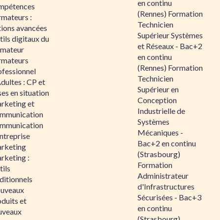
en continu
mpétences
(Rennes) Formation
rmateurs :
Technicien
tions avancées
Supérieur Systèmes
ils digitaux du
et Réseaux - Bac+2
rmateur
en continu
rmateurs
(Rennes) Formation
ofessionnel
Technicien
dultes : CP et
Supérieur en
es en situation
Conception
rketing et
Industrielle de
mmunication
Systèmes
mmunication
Mécaniques -
ntreprise
Bac+2 en continu
rketing
(Strasbourg)
rketing :
Formation
ils
Administrateur
ditionnels
d'Infrastructures
uveaux
Sécurisées - Bac+3
duits et
en continu
uveaux
(Strasbourg)