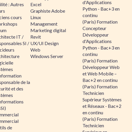
d'Applications
lité : Autres
Excel
Python - Bac+3 en
urs
Graphiste Adobe
continu
ciens cours
Linux
(Paris) Formation
rkshops
Management
Concepteur
rum
Marketing digital
Développeur
hitecte IT /
Revit
d'Applications
sponsables SI /
UX/UI Design
Python - Bac+3 en
cideurs
Web
continu
chitecture
Windows Server
(Paris) Formation
icielle
Développeur Web
stèmes
et Web Mobile –
information
Bac+2 en continu
sponsable de la
(Paris) Formation
urité et des
Technicien
stèmes
Supérieur Systèmes
informations
et Réseaux - Bac+2
SI)
en continu
mmercial
(Paris) Formation
mmercial
Technicien
ils de
Supérieur en