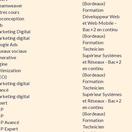
(Bordeaux)
eamweaver
Formation
tres cours
Développeur Web
oconception
et Web Mobile –
b
Bac+2 en continu
rketing Digital
(Bordeaux)
rketing digital
Formation
ogle Ads
Technicien
seaux sociaux
Supérieur Systèmes
nerative
et Réseaux - Bac+2
gine
en continu
timization
(Bordeaux)
EO)
Formation
rketing digital
Technicien
ancé
Supérieur Systèmes
rketing digital
et Réseaux - Bac+2
pert
en continu
HP
(Bordeaux)
HP
Formation
P Avancé
Technicien
P Expert