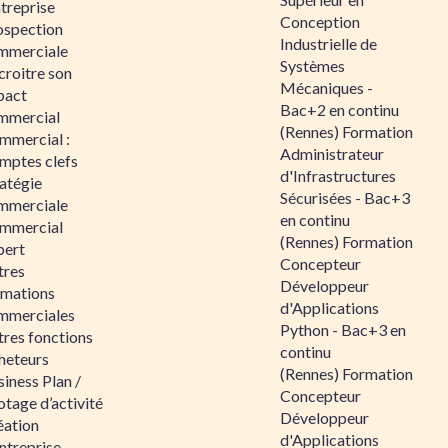
ntreprise
Conception
ospection
Industrielle de
mmerciale
Systèmes
croitre son
Mécaniques -
pact
Bac+2 en continu
mmercial
(Rennes) Formation
mmercial :
Administrateur
mptes clefs
d'Infrastructures
atégie
Sécurisées - Bac+3
mmerciale
en continu
mmercial
(Rennes) Formation
pert
Concepteur
tres
Développeur
rmations
d'Applications
mmerciales
Python - Bac+3 en
tres fonctions
continu
heteurs
(Rennes) Formation
iness Plan /
Concepteur
otage d’activité
Développeur
éation
d'Applications
ntreprise