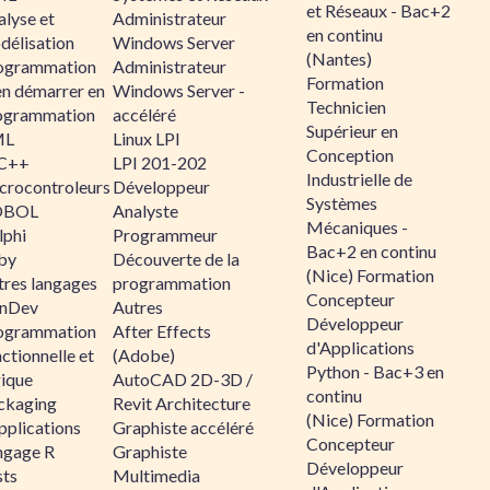
et Réseaux - Bac+2
alyse et
Administrateur
en continu
délisation
Windows Server
(Nantes)
ogrammation
Administrateur
Formation
en démarrer en
Windows Server -
Technicien
ogrammation
accéléré
Supérieur en
ML
Linux LPI
Conception
C++
LPI 201-202
Industrielle de
crocontroleurs
Développeur
Systèmes
OBOL
Analyste
Mécaniques -
lphi
Programmeur
Bac+2 en continu
by
Découverte de la
(Nice) Formation
tres langages
programmation
Concepteur
nDev
Autres
Développeur
ogrammation
After Effects
d'Applications
ctionnelle et
(Adobe)
Python - Bac+3 en
gique
AutoCAD 2D-3D /
continu
ckaging
Revit Architecture
(Nice) Formation
pplications
Graphiste accéléré
Concepteur
ngage R
Graphiste
Développeur
sts
Multimedia