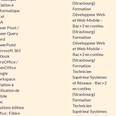
(Strasbourg)
tiation à
Formation
nformatique
Développeur Web
cel
et Web Mobile –
BA
Bac+2 en continu
wer Pivot /
(Strasbourg)
wer Query
Formation
rd
Développeur Web
werPoint
et Web Mobile –
crosoft 365
Bac+2 en continu
tlook
(Strasbourg)
reOffice /
Formation
enOffice
Technicien
ogle
Supérieur Systèmes
rkspace
et Réseaux - Bac+2
tiation à
en continu
tilisation de
(Strasbourg)
bile
Formation
ac
Technicien
utions éditeur
Supérieur Systèmes
ice : Filière