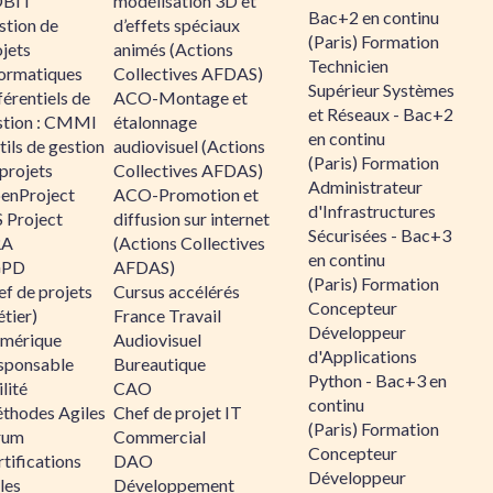
BIT
modélisation 3D et
Bac+2 en continu
stion de
d’effets spéciaux
(Paris) Formation
jets
animés (Actions
Technicien
formatiques
Collectives AFDAS)
Supérieur Systèmes
érentiels de
ACO-Montage et
et Réseaux - Bac+2
stion : CMMI
étalonnage
en continu
ils de gestion
audiovisuel (Actions
(Paris) Formation
projets
Collectives AFDAS)
Administrateur
enProject
ACO-Promotion et
d'Infrastructures
 Project
diffusion sur internet
Sécurisées - Bac+3
RA
(Actions Collectives
en continu
GPD
AFDAS)
(Paris) Formation
f de projets
Cursus accélérés
Concepteur
tier)
France Travail
Développeur
mérique
Audiovisuel
d'Applications
sponsable
Bureautique
Python - Bac+3 en
lité
CAO
continu
thodes Agiles
Chef de projet IT
(Paris) Formation
rum
Commercial
Concepteur
tifications
DAO
Développeur
les
Développement