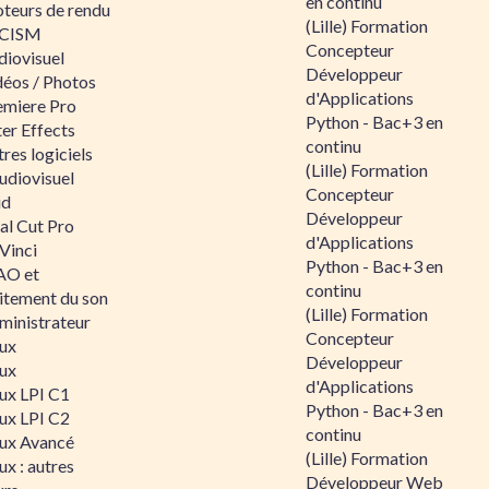
en continu
teurs de rendu
(Lille) Formation
CISM
Concepteur
diovisuel
Développeur
déos / Photos
d'Applications
emiere Pro
Python - Bac+3 en
er Effects
continu
res logiciels
(Lille) Formation
udiovisuel
Concepteur
id
Développeur
al Cut Pro
d'Applications
Vinci
Python - Bac+3 en
O et
continu
aitement du son
(Lille) Formation
ministrateur
Concepteur
nux
Développeur
nux
d'Applications
nux LPI C1
Python - Bac+3 en
nux LPI C2
continu
nux Avancé
(Lille) Formation
ux : autres
Développeur Web