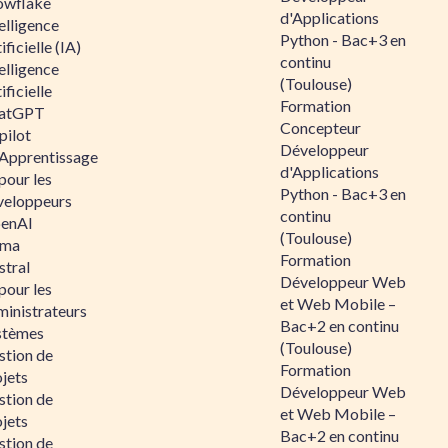
owflake
d'Applications
elligence
Python - Bac+3 en
ificielle (IA)
continu
elligence
(Toulouse)
ificielle
Formation
atGPT
Concepteur
pilot
Développeur
 Apprentissage
d'Applications
pour les
Python - Bac+3 en
veloppeurs
continu
enAI
(Toulouse)
ama
Formation
stral
Développeur Web
pour les
et Web Mobile –
ministrateurs
Bac+2 en continu
stèmes
(Toulouse)
stion de
Formation
jets
Développeur Web
stion de
et Web Mobile –
jets
Bac+2 en continu
stion de