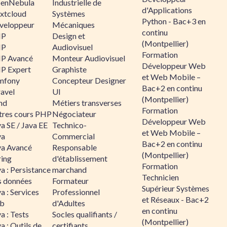
enNebula
Industrielle de
d'Applications
xtcloud
Systèmes
Python - Bac+3 en
veloppeur
Mécaniques
continu
HP
Design et
(Montpellier)
HP
Audiovisuel
Formation
P Avancé
Monteur Audiovisuel
Développeur Web
P Expert
Graphiste
et Web Mobile –
mfony
Concepteur Designer
Bac+2 en continu
ravel
UI
(Montpellier)
nd
Métiers transverses
Formation
tres cours PHP
Négociateur
Développeur Web
a SE / Java EE
Technico-
et Web Mobile –
va
Commercial
Bac+2 en continu
va Avancé
Responsable
(Montpellier)
ring
d'établissement
Formation
a : Persistance
marchand
Technicien
s données
Formateur
Supérieur Systèmes
a : Services
Professionnel
et Réseaux - Bac+2
b
d'Adultes
en continu
a : Tests
Socles qualifiants /
(Montpellier)
a : Outils de
certifiants