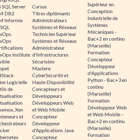
Supérieur en
 SQL Server
Cursus
Conception
M DB2
Titres diplômants
Industrielle de
M Informix
Administrateurs
Systèmes
SQL
Systèmes et Réseaux
Mécaniques -
vOps
Technicien Supérieur
Bac+2 en continu
vOps
Systèmes et Réseaux
(Marseille)
tifications
Administrateur
Formation
vOps Institute
d'Infrastructures
Concepteur
sible
Sécurisées
Développeur
ppet
Mastere
d'Applications
ltStack
CyberSécurité et
Python - Bac+3 en
ne Logicielle
Haute Disponibilité
continu
ils de
Concepteurs et
(Marseille)
tualisation
Développeurs
Formation
tualisation
Développeurs Web
Développeur Web
oxmox, Xen
et Web Mobile
et Web Mobile –
nteneurs et
Concepteur
Bac+2 en continu
chestrateurs
Développeur
(Marseille)
cker
d'Applications Java
Formation
bernetes
Concepteur