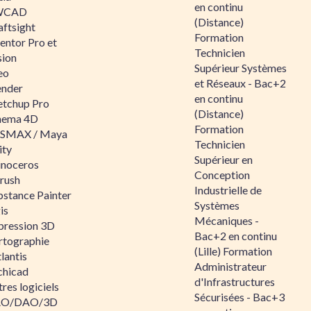
en continu
WCAD
(Distance)
aftsight
Formation
entor Pro et
Technicien
sion
Supérieur Systèmes
eo
et Réseaux - Bac+2
ender
en continu
etchup Pro
(Distance)
nema 4D
Formation
SMAX / Maya
Technicien
ity
Supérieur en
inoceros
Conception
rush
Industrielle de
bstance Painter
Systèmes
is
Mécaniques -
pression 3D
Bac+2 en continu
rtographie
(Lille) Formation
lantis
Administrateur
chicad
d'Infrastructures
res logiciels
Sécurisées - Bac+3
O/DAO/3D