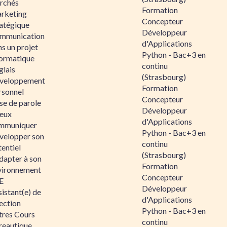
rchés
Formation
rketing
Concepteur
ratégique
Développeur
mmunication
d'Applications
s un projet
Python - Bac+3 en
formatique
continu
glais
(Strasbourg)
veloppement
Formation
rsonnel
Concepteur
se de parole
Développeur
eux
d'Applications
mmuniquer
Python - Bac+3 en
velopper son
continu
entiel
(Strasbourg)
dapter à son
Formation
vironnement
Concepteur
E
Développeur
istant(e) de
d'Applications
ection
Python - Bac+3 en
tres Cours
continu
reautique