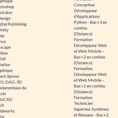
aphique
Concepteur
otoshop
Développeur
ustrator
d'Applications
Design
Python - Bac+3 en
ital Publishing
continu
inity
(Distance)
mp
Formation
nva
Développeur Web
kscape
et Web Mobile –
ribus
Bac+2 en continu
TeX
(Distance)
éation
Formation
aphique
Développeur Web
ark Xpress
et Web Mobile –
O, DAO, 3D
Bac+2 en continu
ndamentaux du
(Distance)
ssin
Formation
toCAD
Technicien
vit
Supérieur Systèmes
lidworks
et Réseaux - Bac+2
tia