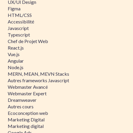
UX/UI Design
Figma
HTML/CSS
Accessibilité
Javascript
Typescript
Chef de Projet Web
React.js
Vue.js
Angular
Node.js
MERN, MEAN, MEVN Stacks
Autres frameworks Javascript
Webmaster Avancé
Webmaster Expert
Dreamweaver
Autres cours
Ecoconception web
Marketing Digital
Marketing digital
Google Ads