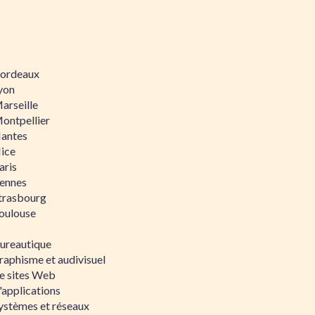
 Bordeaux
Lyon
Marseille
Montpellier
Nantes
Nice
aris
Rennes
Strasbourg
Toulouse
bureautique
raphisme et audivisuel
e sites Web
'applications
ystèmes et réseaux