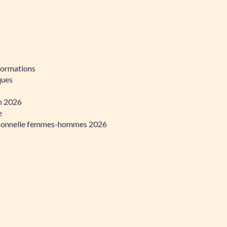
formations
ques
on 2026
e
ssionnelle femmes-hommes 2026