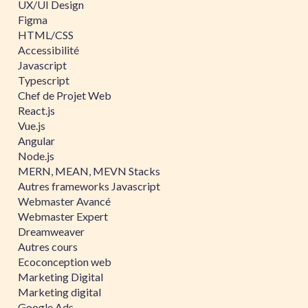
UX/UI Design
Figma
HTML/CSS
Accessibilité
Javascript
Typescript
Chef de Projet Web
React.js
Vue.js
Angular
Node.js
MERN, MEAN, MEVN Stacks
Autres frameworks Javascript
Webmaster Avancé
Webmaster Expert
Dreamweaver
Autres cours
Ecoconception web
Marketing Digital
Marketing digital
Google Ads