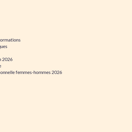
formations
ques
on 2026
e
ssionnelle femmes-hommes 2026