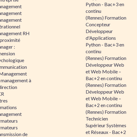
Python - Bac+3 en
nagement
continu
nagement
(Rennes) Formation
nagement
Concepteur
érationnel
Développeur
nagement RH
d'Applications
 proximité
Python - Bac+3 en
nager :
continu
mension
(Rennes) Formation
ychologique
Développeur Web
mmunication
et Web Mobile –
 Management
Bac+2 en continu
 management à
(Rennes) Formation
direction
Développeur Web
KR
et Web Mobile –
tres
Bac+2 en continu
rmations
(Rennes) Formation
nagement
Technicien
rmateurs
Supérieur Systèmes
rmateurs
et Réseaux - Bac+2
ansmission de