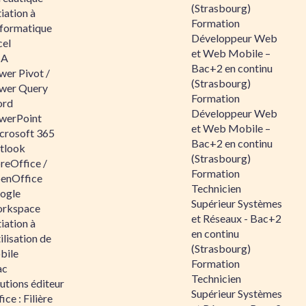
(Strasbourg)
tiation à
Formation
nformatique
Développeur Web
cel
et Web Mobile –
BA
Bac+2 en continu
wer Pivot /
(Strasbourg)
wer Query
Formation
rd
Développeur Web
werPoint
et Web Mobile –
crosoft 365
Bac+2 en continu
tlook
(Strasbourg)
reOffice /
Formation
enOffice
Technicien
ogle
Supérieur Systèmes
rkspace
et Réseaux - Bac+2
tiation à
en continu
tilisation de
(Strasbourg)
bile
Formation
ac
Technicien
utions éditeur
Supérieur Systèmes
ice : Filière