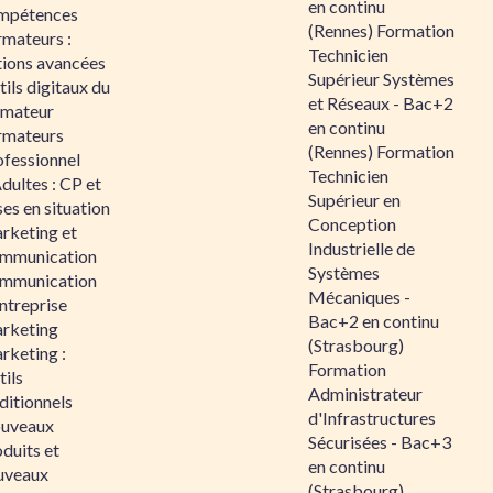
en continu
mpétences
(Rennes) Formation
rmateurs :
Technicien
tions avancées
Supérieur Systèmes
ils digitaux du
et Réseaux - Bac+2
rmateur
en continu
rmateurs
(Rennes) Formation
ofessionnel
Technicien
dultes : CP et
Supérieur en
es en situation
Conception
rketing et
Industrielle de
mmunication
Systèmes
mmunication
Mécaniques -
ntreprise
Bac+2 en continu
rketing
(Strasbourg)
rketing :
Formation
ils
Administrateur
ditionnels
d'Infrastructures
uveaux
Sécurisées - Bac+3
duits et
en continu
uveaux
(Strasbourg)