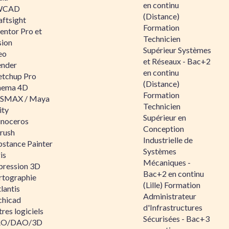
en continu
WCAD
(Distance)
aftsight
Formation
entor Pro et
Technicien
sion
Supérieur Systèmes
eo
et Réseaux - Bac+2
ender
en continu
etchup Pro
(Distance)
nema 4D
Formation
SMAX / Maya
Technicien
ity
Supérieur en
inoceros
Conception
rush
Industrielle de
bstance Painter
Systèmes
is
Mécaniques -
pression 3D
Bac+2 en continu
rtographie
(Lille) Formation
lantis
Administrateur
chicad
d'Infrastructures
res logiciels
Sécurisées - Bac+3
O/DAO/3D