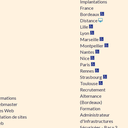
Implantations
France
Bordeaux
Distance
Lille
Lyon
Marseille
Montpellier
Nantes
Nice
Paris
Rennes
Strasbourg
Toulouse
Recrutement
Alternance
rmations
(Bordeaux)
bmaster
Formation
tes Web
Administrateur
ation de sites
d'Infrastructures
eb
Sécurisées - Bac+3