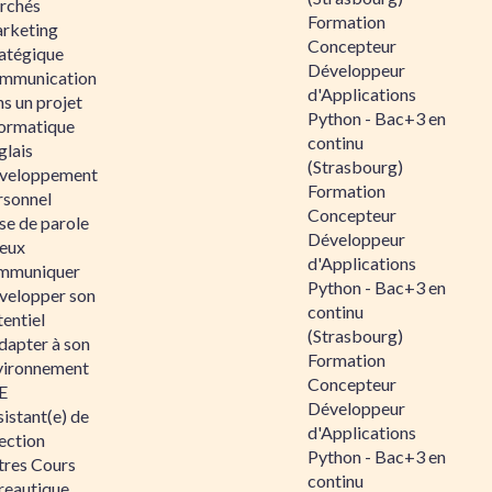
rchés
Formation
rketing
Concepteur
ratégique
Développeur
mmunication
d'Applications
s un projet
Python - Bac+3 en
formatique
continu
glais
(Strasbourg)
veloppement
Formation
rsonnel
Concepteur
se de parole
Développeur
eux
d'Applications
mmuniquer
Python - Bac+3 en
velopper son
continu
entiel
(Strasbourg)
dapter à son
Formation
vironnement
Concepteur
E
Développeur
istant(e) de
d'Applications
ection
Python - Bac+3 en
tres Cours
continu
reautique