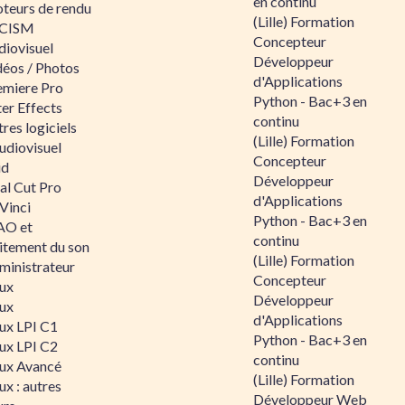
en continu
teurs de rendu
(Lille) Formation
CISM
Concepteur
diovisuel
Développeur
déos / Photos
d'Applications
emiere Pro
Python - Bac+3 en
er Effects
continu
res logiciels
(Lille) Formation
udiovisuel
Concepteur
id
Développeur
al Cut Pro
d'Applications
Vinci
Python - Bac+3 en
O et
continu
aitement du son
(Lille) Formation
ministrateur
Concepteur
nux
Développeur
nux
d'Applications
nux LPI C1
Python - Bac+3 en
nux LPI C2
continu
nux Avancé
(Lille) Formation
ux : autres
Développeur Web