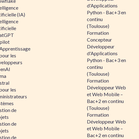
owflake
d'Applications
elligence
Python - Bac+3 en
ificielle (IA)
continu
elligence
(Toulouse)
ificielle
Formation
atGPT
Concepteur
pilot
Développeur
 Apprentissage
d'Applications
pour les
Python - Bac+3 en
veloppeurs
continu
enAI
(Toulouse)
ama
Formation
stral
Développeur Web
pour les
et Web Mobile –
ministrateurs
Bac+2 en continu
stèmes
(Toulouse)
stion de
Formation
jets
Développeur Web
stion de
et Web Mobile –
jets
Bac+2 en continu
stion de