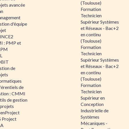
(Toulouse)
ojets avancée
Formation
an
Technicien
nagement
Supérieur Systèmes
stion d'équipe
et Réseaux - Bac+2
jet
en continu
INCE2
(Toulouse)
I : PMP et
Formation
APM
Technicien
IL
Supérieur Systèmes
BIT
et Réseaux - Bac+2
stion de
en continu
jets
(Toulouse)
formatiques
Formation
érentiels de
Technicien
stion : CMMI
Supérieur en
ils de gestion
Conception
projets
Industrielle de
enProject
Systèmes
 Project
Mécaniques -
RA