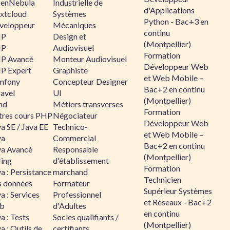
enNebula
Industrielle de
d'Applications
xtcloud
Systèmes
Python - Bac+3 en
veloppeur
Mécaniques
continu
HP
Design et
(Montpellier)
HP
Audiovisuel
Formation
P Avancé
Monteur Audiovisuel
Développeur Web
P Expert
Graphiste
et Web Mobile –
mfony
Concepteur Designer
Bac+2 en continu
ravel
UI
(Montpellier)
nd
Métiers transverses
Formation
tres cours PHP
Négociateur
Développeur Web
a SE / Java EE
Technico-
et Web Mobile –
va
Commercial
Bac+2 en continu
va Avancé
Responsable
(Montpellier)
ring
d'établissement
Formation
a : Persistance
marchand
Technicien
s données
Formateur
Supérieur Systèmes
a : Services
Professionnel
et Réseaux - Bac+2
b
d'Adultes
en continu
a : Tests
Socles qualifiants /
(Montpellier)
a : Outils de
certifiants