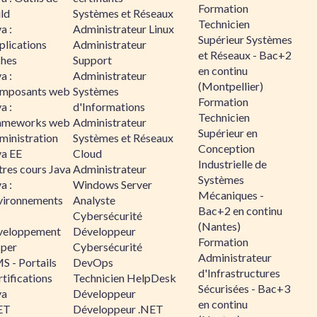
Formation
ld
Systèmes et Réseaux
Technicien
a :
Administrateur Linux
Supérieur Systèmes
plications
Administrateur
et Réseaux - Bac+2
ches
Support
en continu
a :
Administrateur
(Montpellier)
mposants web
Systèmes
Formation
a :
d'Informations
Technicien
ameworks web
Administrateur
Supérieur en
ministration
Systèmes et Réseaux
Conception
va EE
Cloud
Industrielle de
tres cours Java
Administrateur
Systèmes
a :
Windows Server
Mécaniques -
vironnements
Analyste
Bac+2 en continu
Cybersécurité
(Nantes)
veloppement
Développeur
Formation
sper
Cybersécurité
Administrateur
S - Portails
DevOps
d'Infrastructures
tifications
Technicien HelpDesk
Sécurisées - Bac+3
va
Développeur
en continu
ET
Développeur .NET