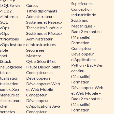
Supérieur en
 SQL Server
Cursus
Conception
M DB2
Titres diplômants
Industrielle de
M Informix
Administrateurs
Systèmes
SQL
Systèmes et Réseaux
Mécaniques -
vOps
Technicien Supérieur
Bac+2 en continu
vOps
Systèmes et Réseaux
(Marseille)
tifications
Administrateur
Formation
vOps Institute
d'Infrastructures
Concepteur
sible
Sécurisées
Développeur
ppet
Mastere
d'Applications
ltStack
CyberSécurité et
Python - Bac+3 en
ne Logicielle
Haute Disponibilité
continu
ils de
Concepteurs et
(Marseille)
tualisation
Développeurs
Formation
tualisation
Développeurs Web
Développeur Web
oxmox, Xen
et Web Mobile
et Web Mobile –
nteneurs et
Concepteur
Bac+2 en continu
chestrateurs
Développeur
(Marseille)
cker
d'Applications Java
Formation
bernetes
Concepteur