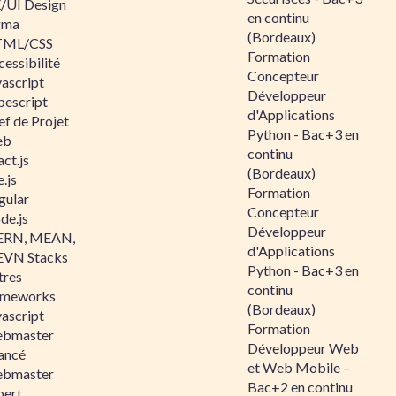
/UI Design
en continu
gma
(Bordeaux)
ML/CSS
Formation
essibilité
Concepteur
vascript
Développeur
pescript
d'Applications
ef de Projet
Python - Bac+3 en
eb
continu
ct.js
(Bordeaux)
.js
Formation
gular
Concepteur
de.js
Développeur
RN, MEAN,
d'Applications
VN Stacks
Python - Bac+3 en
tres
continu
ameworks
(Bordeaux)
vascript
Formation
bmaster
Développeur Web
ancé
et Web Mobile –
bmaster
Bac+2 en continu
pert