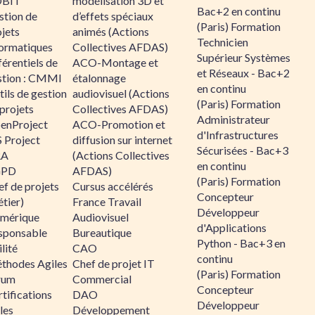
BIT
modélisation 3D et
Bac+2 en continu
stion de
d’effets spéciaux
(Paris) Formation
jets
animés (Actions
Technicien
formatiques
Collectives AFDAS)
Supérieur Systèmes
érentiels de
ACO-Montage et
et Réseaux - Bac+2
stion : CMMI
étalonnage
en continu
ils de gestion
audiovisuel (Actions
(Paris) Formation
projets
Collectives AFDAS)
Administrateur
enProject
ACO-Promotion et
d'Infrastructures
 Project
diffusion sur internet
Sécurisées - Bac+3
RA
(Actions Collectives
en continu
GPD
AFDAS)
(Paris) Formation
f de projets
Cursus accélérés
Concepteur
tier)
France Travail
Développeur
mérique
Audiovisuel
d'Applications
sponsable
Bureautique
Python - Bac+3 en
lité
CAO
continu
thodes Agiles
Chef de projet IT
(Paris) Formation
rum
Commercial
Concepteur
tifications
DAO
Développeur
les
Développement