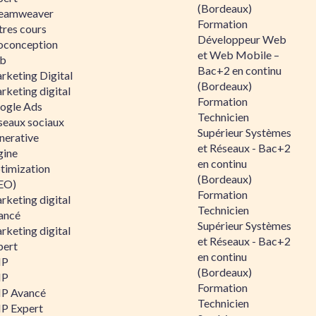
(Bordeaux)
eamweaver
Formation
tres cours
Développeur Web
oconception
et Web Mobile –
b
Bac+2 en continu
rketing Digital
(Bordeaux)
rketing digital
Formation
ogle Ads
Technicien
seaux sociaux
Supérieur Systèmes
nerative
et Réseaux - Bac+2
gine
en continu
timization
(Bordeaux)
EO)
Formation
rketing digital
Technicien
ancé
Supérieur Systèmes
rketing digital
et Réseaux - Bac+2
pert
en continu
HP
(Bordeaux)
HP
Formation
P Avancé
Technicien
P Expert