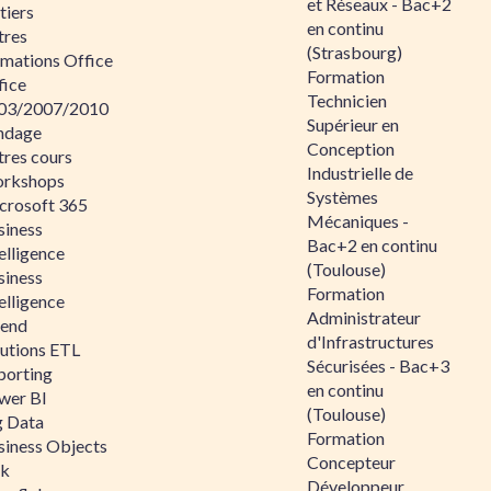
et Réseaux - Bac+2
tiers
en continu
tres
(Strasbourg)
rmations Office
Formation
fice
Technicien
03/2007/2010
Supérieur en
ndage
Conception
tres cours
Industrielle de
rkshops
Systèmes
crosoft 365
Mécaniques -
siness
Bac+2 en continu
elligence
(Toulouse)
siness
Formation
elligence
Administrateur
lend
d'Infrastructures
lutions ETL
Sécurisées - Bac+3
porting
en continu
wer BI
(Toulouse)
g Data
Formation
siness Objects
Concepteur
ik
Développeur