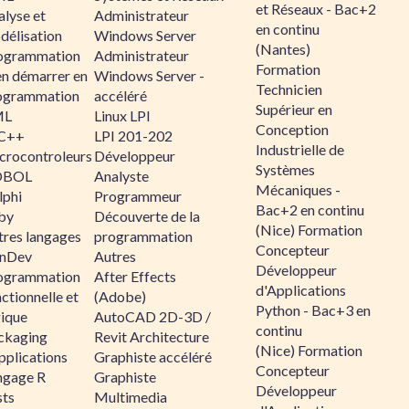
et Réseaux - Bac+2
alyse et
Administrateur
en continu
délisation
Windows Server
(Nantes)
ogrammation
Administrateur
Formation
en démarrer en
Windows Server -
Technicien
ogrammation
accéléré
Supérieur en
ML
Linux LPI
Conception
C++
LPI 201-202
Industrielle de
crocontroleurs
Développeur
Systèmes
OBOL
Analyste
Mécaniques -
lphi
Programmeur
Bac+2 en continu
by
Découverte de la
(Nice) Formation
tres langages
programmation
Concepteur
nDev
Autres
Développeur
ogrammation
After Effects
d'Applications
ctionnelle et
(Adobe)
Python - Bac+3 en
gique
AutoCAD 2D-3D /
continu
ckaging
Revit Architecture
(Nice) Formation
pplications
Graphiste accéléré
Concepteur
ngage R
Graphiste
Développeur
sts
Multimedia