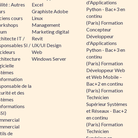
d'Applications
lité : Autres
Excel
Python - Bac+3 en
urs
Graphiste Adobe
continu
ciens cours
Linux
(Paris) Formation
rkshops
Management
Concepteur
rum
Marketing digital
Développeur
hitecte IT /
Revit
d'Applications
sponsables SI /
UX/UI Design
Python - Bac+3 en
cideurs
Web
continu
chitecture
Windows Server
(Paris) Formation
icielle
Développeur Web
stèmes
et Web Mobile –
information
Bac+2 en continu
sponsable de la
(Paris) Formation
urité et des
Technicien
stèmes
Supérieur Systèmes
informations
et Réseaux - Bac+2
SI)
en continu
mmercial
(Paris) Formation
mmercial
Technicien
ils de
Supérieur en