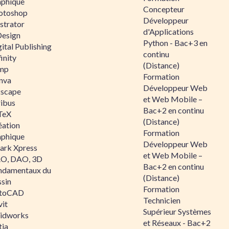
aphique
Concepteur
otoshop
Développeur
ustrator
d'Applications
Design
Python - Bac+3 en
ital Publishing
continu
inity
(Distance)
mp
Formation
nva
Développeur Web
kscape
et Web Mobile –
ribus
Bac+2 en continu
TeX
(Distance)
éation
Formation
aphique
Développeur Web
ark Xpress
et Web Mobile –
O, DAO, 3D
Bac+2 en continu
ndamentaux du
(Distance)
ssin
Formation
toCAD
Technicien
vit
Supérieur Systèmes
lidworks
et Réseaux - Bac+2
tia