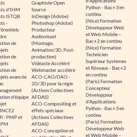
d'Applications
sts
Graphiste Open
Python - Bac+3 en
sts d'IHM
Source
continu
sts ISTQB
InDesign (Adobe)
(Nice) Formation
ts -
Photoshop (Adobe)
Développeur Web
érentiels
Producteur
et Web Mobile –
dre
Audiovisuel
Bac+2 en continu
stion de
(Montage,
(Nice) Formation
jets
Animation/3D, Post-
Technicien
stion de
production)
Supérieur Systèmes
jets
Vidéaste Accéléré
et Réseaux - Bac+2
stion de
Webmaster accéléré
en continu
ojets avancée
ACO-CAO/DAO -
(Paris) Formation
an
2D/3D pour la régie
Concepteur
nagement
(Actions Collectives
Développeur
stion d'équipe
AFDAS)
d'Applications
jet
ACO-Compositing et
Python - Bac+3 en
INCE2
effets spéciaux
continu
I : PMP et
(Actions Collectives
(Paris) Formation
APM
AFDAS)
Développeur Web
IL
ACO-Conception et
et Web Mobile –