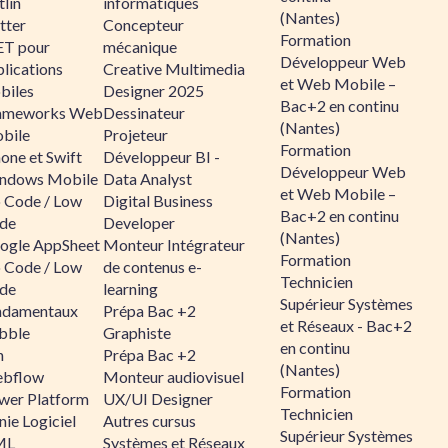
lin
informatiques
(Nantes)
tter
Concepteur
Formation
ET pour
mécanique
Développeur Web
lications
Creative Multimedia
et Web Mobile –
biles
Designer 2025
Bac+2 en continu
ameworks Web
Dessinateur
(Nantes)
bile
Projeteur
Formation
one et Swift
Développeur BI -
Développeur Web
ndows Mobile
Data Analyst
et Web Mobile –
 Code / Low
Digital Business
Bac+2 en continu
de
Developer
(Nantes)
ogle AppSheet
Monteur Intégrateur
Formation
 Code / Low
de contenus e-
Technicien
de
learning
Supérieur Systèmes
ndamentaux
Prépa Bac +2
et Réseaux - Bac+2
bble
Graphiste
en continu
n
Prépa Bac +2
(Nantes)
bflow
Monteur audiovisuel
Formation
wer Platform
UX/UI Designer
Technicien
ie Logiciel
Autres cursus
Supérieur Systèmes
ML
Systèmes et Réseaux