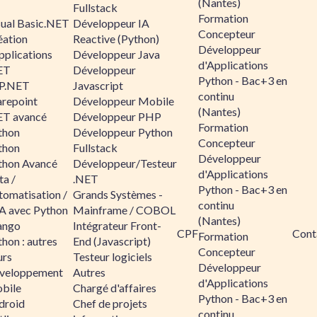
(Nantes)
Fullstack
Formation
sual Basic.NET
Développeur IA
Concepteur
éation
Reactive (Python)
Développeur
pplications
Développeur Java
d'Applications
ET
Développeur
Python - Bac+3 en
P.NET
Javascript
continu
arepoint
Développeur Mobile
(Nantes)
ET avancé
Développeur PHP
Formation
thon
Développeur Python
Concepteur
thon
Fullstack
Développeur
thon Avancé
Développeur/Testeur
d'Applications
ta /
.NET
Python - Bac+3 en
tomatisation /
Grands Systèmes -
continu
A avec Python
Mainframe / COBOL
(Nantes)
ango
Intégrateur Front-
CPF
Cont
Formation
hon : autres
End (Javascript)
Concepteur
urs
Testeur logiciels
Développeur
veloppement
Autres
d'Applications
bile
Chargé d'affaires
Python - Bac+3 en
droid
Chef de projets
continu