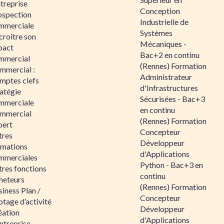
ntreprise
Conception
ospection
Industrielle de
mmerciale
Systèmes
croitre son
Mécaniques -
pact
Bac+2 en continu
mmercial
(Rennes) Formation
mmercial :
Administrateur
mptes clefs
d'Infrastructures
atégie
Sécurisées - Bac+3
mmerciale
en continu
mmercial
(Rennes) Formation
pert
Concepteur
tres
Développeur
rmations
d'Applications
mmerciales
Python - Bac+3 en
tres fonctions
continu
heteurs
(Rennes) Formation
iness Plan /
Concepteur
otage d’activité
Développeur
éation
d'Applications
ntreprise