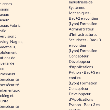
Industrielle de
ciennes
Systèmes
rsions
Mécaniques -
seaux
Bac+2 en continu
seaux
(Lyon) Formation
seaux Fabric
Administrateur
stic
d'Infrastructures
ervision :
Sécurisées - Bac+3
aylog, Nagios,
en continu
metheus, ...
(Lyon) Formation
ploiement
Concepteur
utions de
Développeur
uvegarde
d'Applications
sco
Python - Bac+3 en
ormshield
continu
bersécurité
(Lyon) Formation
bersécurité
Concepteur
ndamentaux
Développeur
cking et
d'Applications
urité
Python - Bac+3 en
bersécurité
continu