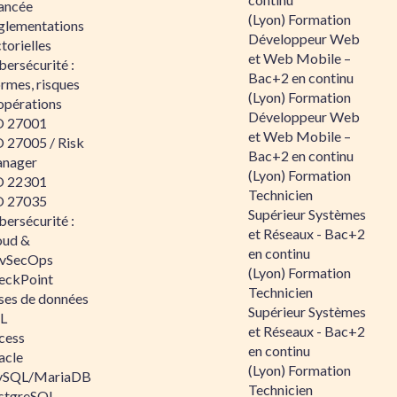
ancée
(Lyon) Formation
glementations
Développeur Web
torielles
et Web Mobile –
ersécurité :
Bac+2 en continu
rmes, risques
(Lyon) Formation
opérations
Développeur Web
O 27001
et Web Mobile –
O 27005 / Risk
Bac+2 en continu
nager
(Lyon) Formation
O 22301
Technicien
O 27035
Supérieur Systèmes
ersécurité :
et Réseaux - Bac+2
oud &
en continu
vSecOps
(Lyon) Formation
eckPoint
Technicien
ses de données
Supérieur Systèmes
L
et Réseaux - Bac+2
cess
en continu
acle
(Lyon) Formation
SQL/MariaDB
Technicien
stgreSQL