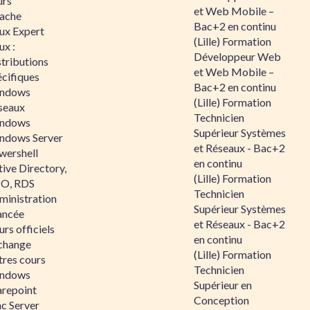
urs
et Web Mobile –
ache
Bac+2 en continu
nux Expert
(Lille) Formation
ux :
Développeur Web
tributions
et Web Mobile –
écifiques
Bac+2 en continu
ndows
(Lille) Formation
seaux
Technicien
ndows
Supérieur Systèmes
ndows Server
et Réseaux - Bac+2
wershell
en continu
ive Directory,
(Lille) Formation
O, RDS
Technicien
ministration
Supérieur Systèmes
ancée
et Réseaux - Bac+2
rs officiels
en continu
change
(Lille) Formation
tres cours
Technicien
ndows
Supérieur en
arepoint
Conception
nc Server