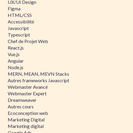
UX/UI Design
Figma
HTML/CSS
Accessibilité
Javascript
Typescript
Chef de Projet Web
React.js
Vue.js
Angular
Node.js
MERN, MEAN, MEVN Stacks
Autres frameworks Javascript
Webmaster Avancé
Webmaster Expert
Dreamweaver
Autres cours
Ecoconception web
Marketing Digital
Marketing digital
Google Ads