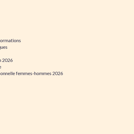
formations
ques
on 2026
e
ssionnelle femmes-hommes 2026