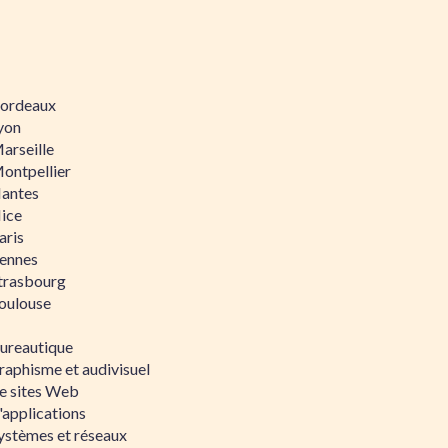
 Bordeaux
Lyon
Marseille
Montpellier
Nantes
Nice
aris
Rennes
Strasbourg
Toulouse
bureautique
raphisme et audivisuel
e sites Web
'applications
ystèmes et réseaux