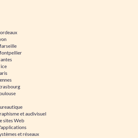
 Bordeaux
Lyon
Marseille
Montpellier
Nantes
Nice
aris
Rennes
Strasbourg
Toulouse
bureautique
raphisme et audivisuel
e sites Web
'applications
ystèmes et réseaux