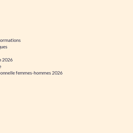
formations
ques
on 2026
e
ssionnelle femmes-hommes 2026