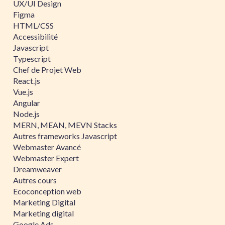
UX/UI Design
Figma
HTML/CSS
Accessibilité
Javascript
Typescript
Chef de Projet Web
React.js
Vue.js
Angular
Node.js
MERN, MEAN, MEVN Stacks
Autres frameworks Javascript
Webmaster Avancé
Webmaster Expert
Dreamweaver
Autres cours
Ecoconception web
Marketing Digital
Marketing digital
Google Ads