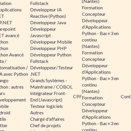
(Nantes)
éation
Fullstack
Formation
pplications
Développeur IA
Concepteur
ET
Reactive (Python)
Développeur
P.NET
Développeur Java
d'Applications
arepoint
Développeur
Python - Bac+3 en
ET avancé
Javascript
continu
thon
Développeur Mobile
(Nantes)
thon
Développeur PHP
Formation
thon Avancé
Développeur Python
Concepteur
ta /
Fullstack
Développeur
tomatisation /
Développeur/Testeur
d'Applications
A avec Python
.NET
Python - Bac+3 en
ango
Grands Systèmes -
continu
hon : autres
Mainframe / COBOL
(Nantes)
urs
Intégrateur Front-
CPF
Cont
Formation
veloppement
End (Javascript)
Concepteur
bile
Testeur logiciels
Développeur
droid
Autres
d'Applications
lin
Chargé d'affaires
Python - Bac+3 en
tter
Chef de projets
continu