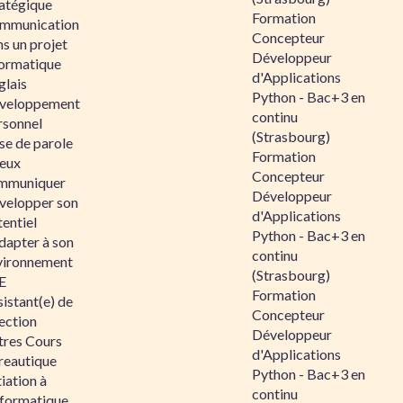
ratégique
Formation
mmunication
Concepteur
s un projet
Développeur
formatique
d'Applications
glais
Python - Bac+3 en
veloppement
continu
rsonnel
(Strasbourg)
se de parole
Formation
eux
Concepteur
mmuniquer
Développeur
velopper son
d'Applications
entiel
Python - Bac+3 en
dapter à son
continu
vironnement
(Strasbourg)
E
Formation
istant(e) de
Concepteur
ection
Développeur
tres Cours
d'Applications
reautique
Python - Bac+3 en
tiation à
continu
nformatique