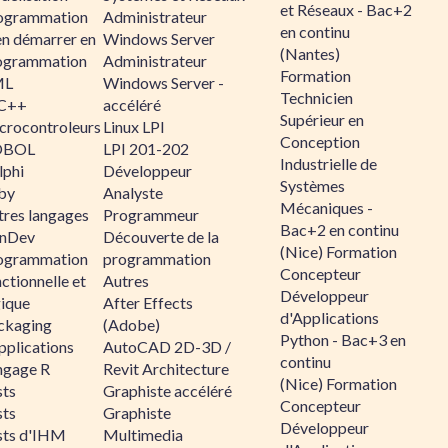
et Réseaux - Bac+2
ogrammation
Administrateur
en continu
en démarrer en
Windows Server
(Nantes)
ogrammation
Administrateur
Formation
ML
Windows Server -
Technicien
C++
accéléré
Supérieur en
crocontroleurs
Linux LPI
Conception
OBOL
LPI 201-202
Industrielle de
lphi
Développeur
Systèmes
by
Analyste
Mécaniques -
tres langages
Programmeur
Bac+2 en continu
nDev
Découverte de la
(Nice) Formation
ogrammation
programmation
Concepteur
ctionnelle et
Autres
Développeur
gique
After Effects
d'Applications
ckaging
(Adobe)
Python - Bac+3 en
pplications
AutoCAD 2D-3D /
continu
ngage R
Revit Architecture
(Nice) Formation
sts
Graphiste accéléré
Concepteur
sts
Graphiste
Développeur
sts d'IHM
Multimedia