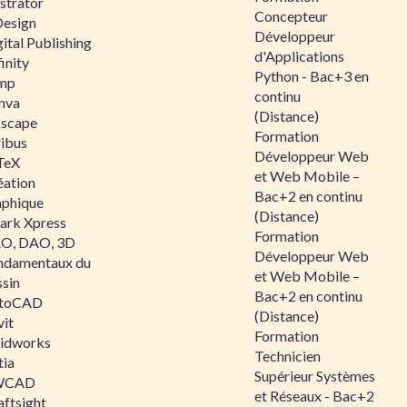
ustrator
Concepteur
Design
Développeur
ital Publishing
d'Applications
inity
Python - Bac+3 en
mp
continu
nva
(Distance)
kscape
Formation
ribus
Développeur Web
TeX
et Web Mobile –
éation
Bac+2 en continu
aphique
(Distance)
ark Xpress
Formation
O, DAO, 3D
Développeur Web
ndamentaux du
et Web Mobile –
ssin
Bac+2 en continu
toCAD
(Distance)
vit
Formation
lidworks
Technicien
tia
Supérieur Systèmes
WCAD
et Réseaux - Bac+2
aftsight