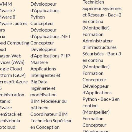
Technicien
CVMM
Développeur
Supérieur Systèmes
ware 7
d'Applications
et Réseaux - Bac+2
ware 8
Python
en continu
ware : autres
Concepteur
(Montpellier)
urs
Développeur
Formation
rix
d'Applications .NET
Administrateur
oud Computing
Concepteur
d'Infrastructures
oud
Développeur
Sécurisées - Bac+3
azon Web
d'Applications PHP
en continu
rvices (AWS)
Mastere
(Montpellier)
ogle Cloud
Applications
Formation
atform (GCP)
Intelligentes et
Concepteur
crosoft Azure
BigData
Développeur
5
Ingénierie et
d'Applications
ministration
modélisation
Python - Bac+3 en
tanix
BIM Modeleur du
continu
ware
bâtiment
(Montpellier)
enStack et
Coordinateur BIM
Formation
enNebula
Technicien Supérieur
Concepteur
xtcloud
en Conception
Développeur