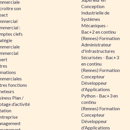
mmerciale
Conception
croitre son
Industrielle de
pact
Systèmes
mmercial
Mécaniques -
mmercial :
Bac+2 en continu
mptes clefs
(Rennes) Formation
atégie
Administrateur
mmerciale
d'Infrastructures
mmercial
Sécurisées - Bac+3
pert
en continu
tres
(Rennes) Formation
rmations
Concepteur
mmerciales
Développeur
tres fonctions
d'Applications
heteurs
Python - Bac+3 en
iness Plan /
continu
otage d’activité
(Rennes) Formation
éation
Concepteur
ntreprise
Développeur
nagement
d'Applications
nagement