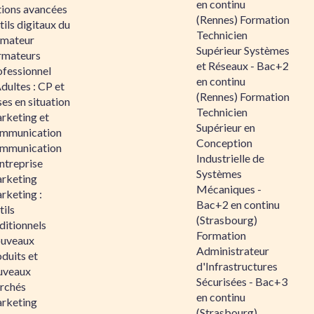
en continu
tions avancées
(Rennes) Formation
ils digitaux du
Technicien
rmateur
Supérieur Systèmes
rmateurs
et Réseaux - Bac+2
ofessionnel
en continu
dultes : CP et
(Rennes) Formation
es en situation
Technicien
rketing et
Supérieur en
mmunication
Conception
mmunication
Industrielle de
ntreprise
Systèmes
rketing
Mécaniques -
rketing :
Bac+2 en continu
ils
(Strasbourg)
ditionnels
Formation
uveaux
Administrateur
duits et
d'Infrastructures
uveaux
Sécurisées - Bac+3
rchés
en continu
rketing
(Strasbourg)