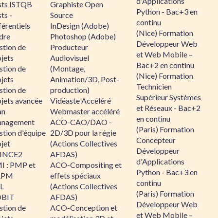
d'Applications
sts ISTQB
Graphiste Open
Python - Bac+3 en
ts -
Source
continu
érentiels
InDesign (Adobe)
(Nice) Formation
dre
Photoshop (Adobe)
Développeur Web
stion de
Producteur
et Web Mobile –
jets
Audiovisuel
Bac+2 en continu
stion de
(Montage,
(Nice) Formation
jets
Animation/3D, Post-
Technicien
stion de
production)
Supérieur Systèmes
ojets avancée
Vidéaste Accéléré
et Réseaux - Bac+2
an
Webmaster accéléré
en continu
nagement
ACO-CAO/DAO -
(Paris) Formation
stion d'équipe
2D/3D pour la régie
Concepteur
jet
(Actions Collectives
Développeur
INCE2
AFDAS)
d'Applications
I : PMP et
ACO-Compositing et
Python - Bac+3 en
APM
effets spéciaux
continu
IL
(Actions Collectives
(Paris) Formation
BIT
AFDAS)
Développeur Web
stion de
ACO-Conception et
et Web Mobile –