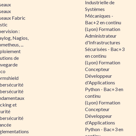
Industrielle de
seaux
Systèmes
seaux
Mécaniques -
seaux Fabric
Bac+2 en continu
stic
(Lyon) Formation
ervision :
Administrateur
aylog, Nagios,
d'Infrastructures
metheus, ...
Sécurisées - Bac+3
ploiement
en continu
utions de
(Lyon) Formation
uvegarde
Concepteur
sco
Développeur
ormshield
d'Applications
bersécurité
Python - Bac+3 en
bersécurité
continu
ndamentaux
(Lyon) Formation
cking et
Concepteur
urité
Développeur
bersécurité
d'Applications
ancée
Python - Bac+3 en
glementations
continu