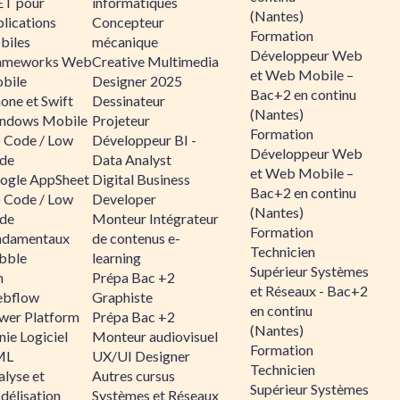
ET pour
informatiques
(Nantes)
lications
Concepteur
Formation
biles
mécanique
Développeur Web
ameworks Web
Creative Multimedia
et Web Mobile –
bile
Designer 2025
Bac+2 en continu
one et Swift
Dessinateur
(Nantes)
ndows Mobile
Projeteur
Formation
 Code / Low
Développeur BI -
Développeur Web
de
Data Analyst
et Web Mobile –
ogle AppSheet
Digital Business
Bac+2 en continu
 Code / Low
Developer
(Nantes)
de
Monteur Intégrateur
Formation
ndamentaux
de contenus e-
Technicien
bble
learning
Supérieur Systèmes
n
Prépa Bac +2
et Réseaux - Bac+2
bflow
Graphiste
en continu
wer Platform
Prépa Bac +2
(Nantes)
ie Logiciel
Monteur audiovisuel
Formation
ML
UX/UI Designer
Technicien
alyse et
Autres cursus
Supérieur Systèmes
délisation
Systèmes et Réseaux