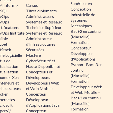
Supérieur en
M Informix
Cursus
Conception
SQL
Titres diplômants
Industrielle de
vOps
Administrateurs
Systèmes
vOps
Systèmes et Réseaux
Mécaniques -
tifications
Technicien Supérieur
Bac+2 en continu
vOps Institute
Systèmes et Réseaux
(Marseille)
sible
Administrateur
Formation
ppet
d'Infrastructures
Concepteur
ltStack
Sécurisées
Développeur
ne Logicielle
Mastere
d'Applications
ils de
CyberSécurité et
Python - Bac+3 en
tualisation
Haute Disponibilité
continu
tualisation
Concepteurs et
(Marseille)
oxmox, Xen
Développeurs
Formation
nteneurs et
Développeurs Web
Développeur Web
chestrateurs
et Web Mobile
et Web Mobile –
cker
Concepteur
Bac+2 en continu
bernetes
Développeur
(Marseille)
crosoft
d'Applications Java
Formation
perV /
Concepteur