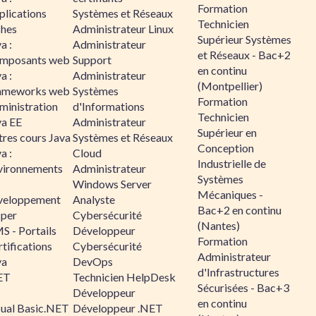
Formation
plications
Systèmes et Réseaux
Technicien
ches
Administrateur Linux
Supérieur Systèmes
a :
Administrateur
et Réseaux - Bac+2
mposants web
Support
en continu
a :
Administrateur
(Montpellier)
ameworks web
Systèmes
Formation
ministration
d'Informations
Technicien
va EE
Administrateur
Supérieur en
tres cours Java
Systèmes et Réseaux
Conception
a :
Cloud
Industrielle de
vironnements
Administrateur
Systèmes
Windows Server
Mécaniques -
veloppement
Analyste
Bac+2 en continu
sper
Cybersécurité
(Nantes)
S - Portails
Développeur
Formation
tifications
Cybersécurité
Administrateur
va
DevOps
d'Infrastructures
ET
Technicien HelpDesk
Sécurisées - Bac+3
Développeur
en continu
sual Basic.NET
Développeur .NET