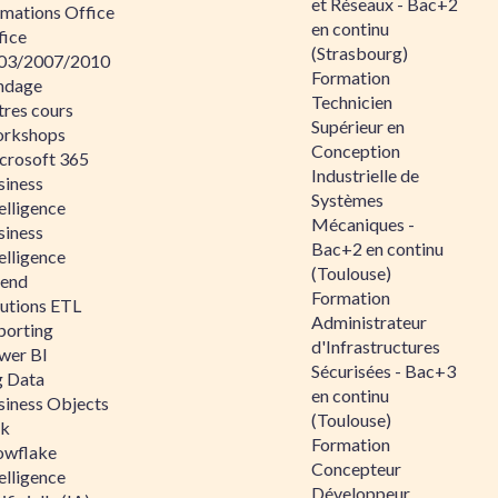
et Réseaux - Bac+2
rmations Office
en continu
fice
(Strasbourg)
03/2007/2010
Formation
ndage
Technicien
tres cours
Supérieur en
rkshops
Conception
crosoft 365
Industrielle de
siness
Systèmes
elligence
Mécaniques -
siness
Bac+2 en continu
elligence
(Toulouse)
lend
Formation
lutions ETL
Administrateur
porting
d'Infrastructures
wer BI
Sécurisées - Bac+3
g Data
en continu
siness Objects
(Toulouse)
ik
Formation
owflake
Concepteur
elligence
Développeur