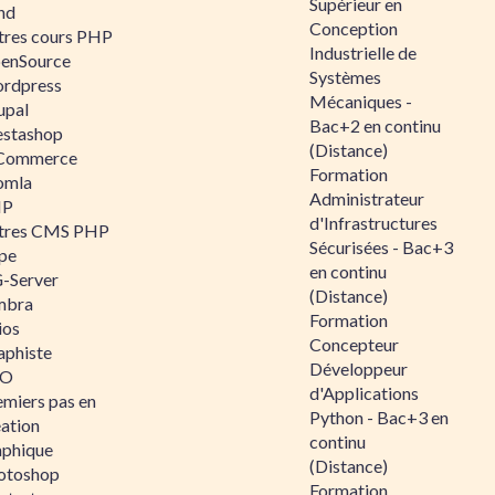
Supérieur en
nd
Conception
tres cours PHP
Industrielle de
enSource
Systèmes
rdpress
Mécaniques -
upal
Bac+2 en continu
estashop
(Distance)
Commerce
Formation
omla
Administrateur
IP
d'Infrastructures
tres CMS PHP
Sécurisées - Bac+3
pe
en continu
-Server
(Distance)
mbra
Formation
ios
Concepteur
aphiste
Développeur
AO
d'Applications
emiers pas en
Python - Bac+3 en
éation
continu
aphique
(Distance)
otoshop
Formation