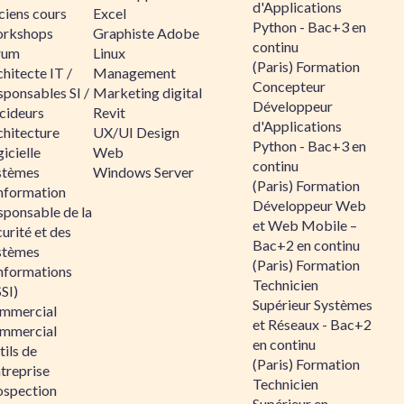
d'Applications
ciens cours
Excel
Python - Bac+3 en
rkshops
Graphiste Adobe
continu
rum
Linux
(Paris) Formation
hitecte IT /
Management
Concepteur
sponsables SI /
Marketing digital
Développeur
cideurs
Revit
d'Applications
chitecture
UX/UI Design
Python - Bac+3 en
icielle
Web
continu
stèmes
Windows Server
(Paris) Formation
information
Développeur Web
sponsable de la
et Web Mobile –
urité et des
Bac+2 en continu
stèmes
(Paris) Formation
informations
Technicien
SI)
Supérieur Systèmes
mmercial
et Réseaux - Bac+2
mmercial
en continu
ils de
(Paris) Formation
ntreprise
Technicien
ospection
Supérieur en