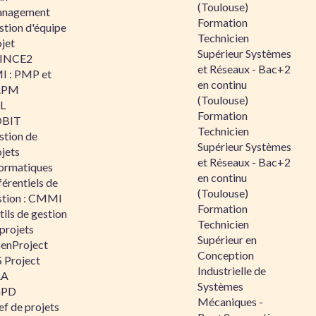
(Toulouse)
nagement
Formation
stion d'équipe
Technicien
jet
Supérieur Systèmes
INCE2
et Réseaux - Bac+2
I : PMP et
en continu
APM
(Toulouse)
IL
Formation
BIT
Technicien
stion de
Supérieur Systèmes
jets
et Réseaux - Bac+2
formatiques
en continu
érentiels de
(Toulouse)
stion : CMMI
Formation
ils de gestion
Technicien
projets
Supérieur en
enProject
Conception
 Project
Industrielle de
RA
Systèmes
GPD
Mécaniques -
f de projets