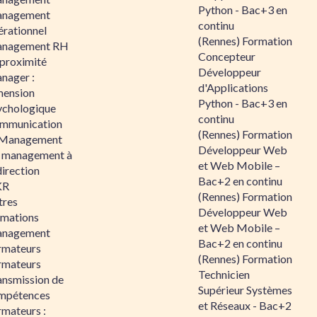
Python - Bac+3 en
nagement
continu
érationnel
(Rennes) Formation
nagement RH
Concepteur
 proximité
Développeur
nager :
d'Applications
mension
Python - Bac+3 en
ychologique
continu
mmunication
(Rennes) Formation
 Management
Développeur Web
 management à
et Web Mobile –
direction
Bac+2 en continu
KR
(Rennes) Formation
tres
Développeur Web
rmations
et Web Mobile –
nagement
Bac+2 en continu
rmateurs
(Rennes) Formation
rmateurs
Technicien
ansmission de
Supérieur Systèmes
mpétences
et Réseaux - Bac+2
rmateurs :