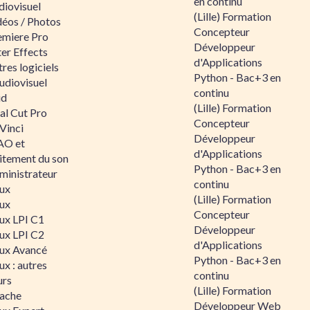
en continu
diovisuel
(Lille) Formation
déos / Photos
Concepteur
emiere Pro
Développeur
er Effects
d'Applications
res logiciels
Python - Bac+3 en
udiovisuel
continu
id
(Lille) Formation
al Cut Pro
Concepteur
Vinci
Développeur
O et
d'Applications
aitement du son
Python - Bac+3 en
ministrateur
continu
nux
(Lille) Formation
nux
Concepteur
nux LPI C1
Développeur
nux LPI C2
d'Applications
nux Avancé
Python - Bac+3 en
ux : autres
continu
urs
(Lille) Formation
ache
Développeur Web