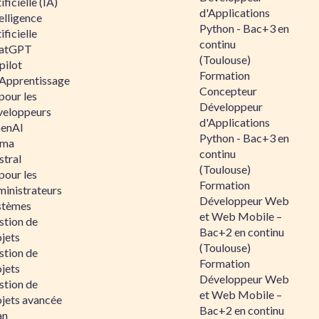
ificielle (IA)
d'Applications
elligence
Python - Bac+3 en
ificielle
continu
atGPT
(Toulouse)
pilot
Formation
 Apprentissage
Concepteur
pour les
Développeur
veloppeurs
d'Applications
enAI
Python - Bac+3 en
ama
continu
stral
(Toulouse)
pour les
Formation
ministrateurs
Développeur Web
stèmes
et Web Mobile –
stion de
Bac+2 en continu
jets
(Toulouse)
stion de
Formation
jets
Développeur Web
stion de
et Web Mobile –
ojets avancée
Bac+2 en continu
an