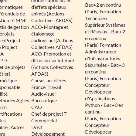
jets
modélisation 3D et
Bac+2 en continu
formatiques
d’effets spéciaux
(Paris) Formation
érentiels de
animés (Actions
Technicien
stion : CMMI
Collectives AFDAS)
Supérieur Systèmes
ils de gestion
ACO-Montage et
et Réseaux - Bac+2
projets
étalonnage
en continu
enProject
audiovisuel (Actions
(Paris) Formation
 Project
Collectives AFDAS)
Administrateur
RA
ACO-Promotion et
d'Infrastructures
GPD
diffusion sur internet
Sécurisées - Bac+3
f de projets
(Actions Collectives
en continu
tier)
AFDAS)
(Paris) Formation
mérique
Cursus accélérés
Concepteur
sponsable
France Travail
Développeur
lité
Audiovisuel
d'Applications
thodes Agiles
Bureautique
Python - Bac+3 en
rum
CAO
continu
tifications
Chef de projet IT
(Paris) Formation
les
Commercial
Concepteur
lité : Autres
DAO
Développeur
urs
Développement