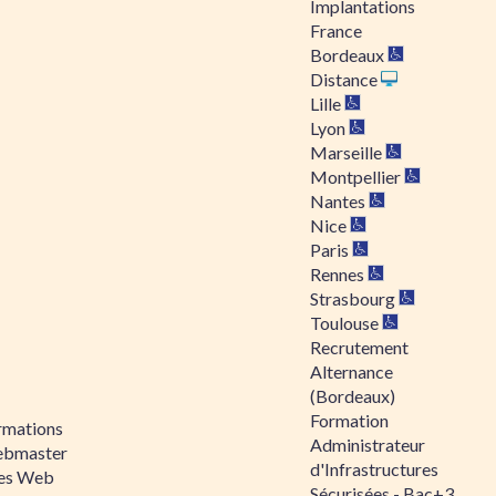
Implantations
France
Bordeaux
Distance
Lille
Lyon
Marseille
Montpellier
Nantes
Nice
Paris
Rennes
Strasbourg
Toulouse
Recrutement
Alternance
(Bordeaux)
Formation
rmations
Administrateur
bmaster
d'Infrastructures
tes Web
Sécurisées - Bac+3