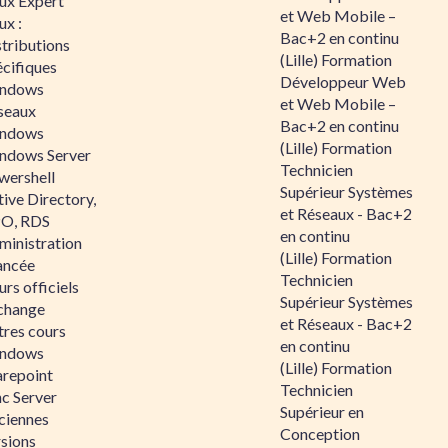
nux Expert
et Web Mobile –
ux :
Bac+2 en continu
tributions
(Lille) Formation
écifiques
Développeur Web
ndows
et Web Mobile –
seaux
Bac+2 en continu
ndows
(Lille) Formation
ndows Server
Technicien
wershell
Supérieur Systèmes
ive Directory,
et Réseaux - Bac+2
O, RDS
en continu
ministration
(Lille) Formation
ancée
Technicien
rs officiels
Supérieur Systèmes
change
et Réseaux - Bac+2
tres cours
en continu
ndows
(Lille) Formation
arepoint
Technicien
nc Server
Supérieur en
ciennes
Conception
rsions