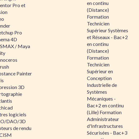
en continu
entor Pro et
(Distance)
sion
Formation
eo
Technicien
ender
Supérieur Systèmes
etchup Pro
et Réseaux - Bac+2
nema 4D
en continu
SMAX / Maya
(Distance)
ity
Formation
inoceros
Technicien
rush
Supérieur en
bstance Painter
Conception
is
Industrielle de
pression 3D
Systèmes
rtographie
Mécaniques -
lantis
Bac+2 en continu
chicad
(Lille) Formation
res logiciels
Administrateur
O/DAO/3D
d'Infrastructures
teurs de rendu
Sécurisées - Bac+3
CISM