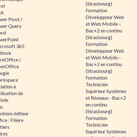
(Strasbourg)
cel
Formation
BA
Développeur Web
wer Pivot /
et Web Mobile –
wer Query
Bac+2 en continu
rd
(Strasbourg)
werPoint
Formation
crosoft 365
Développeur Web
tlook
et Web Mobile –
reOffice /
Bac+2 en continu
enOffice
(Strasbourg)
ogle
Formation
rkspace
Technicien
tiation à
Supérieur Systèmes
tilisation de
et Réseaux - Bac+2
bile
en continu
ac
(Strasbourg)
utions éditeur
Formation
ice : Filière
Technicien
tiers
Supérieur Systèmes
tres