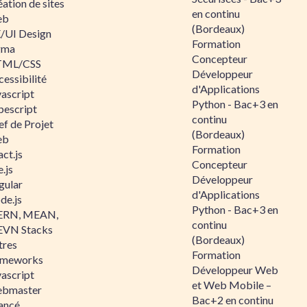
ation de sites
en continu
eb
(Bordeaux)
/UI Design
Formation
gma
Concepteur
ML/CSS
Développeur
essibilité
d'Applications
vascript
Python - Bac+3 en
pescript
continu
ef de Projet
(Bordeaux)
eb
Formation
ct.js
Concepteur
.js
Développeur
gular
d'Applications
de.js
Python - Bac+3 en
RN, MEAN,
continu
VN Stacks
(Bordeaux)
tres
Formation
ameworks
Développeur Web
vascript
et Web Mobile –
bmaster
Bac+2 en continu
ancé