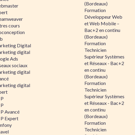
(Bordeaux)
bmaster
Formation
pert
Développeur Web
eamweaver
et Web Mobile –
tres cours
Bac+2 en continu
oconception
(Bordeaux)
b
Formation
rketing Digital
Technicien
rketing digital
Supérieur Systèmes
ogle Ads
et Réseaux - Bac+2
seaux sociaux
en continu
rketing digital
(Bordeaux)
ancé
Formation
rketing digital
Technicien
pert
Supérieur Systèmes
HP
et Réseaux - Bac+2
HP
en continu
P Avancé
(Bordeaux)
P Expert
Formation
mfony
Technicien
ravel