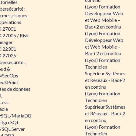
torielles
(Lyon) Formation
ersécurité :
Développeur Web
rmes, risques
et Web Mobile –
opérations
Bac+2 en continu
O 27001
(Lyon) Formation
O 27005 / Risk
Développeur Web
nager
et Web Mobile –
O 22301
Bac+2 en continu
O 27035
(Lyon) Formation
ersécurité :
Technicien
oud &
Supérieur Systèmes
vSecOps
et Réseaux - Bac+2
eckPoint
en continu
ses de données
(Lyon) Formation
L
Technicien
cess
Supérieur Systèmes
acle
et Réseaux - Bac+2
SQL/MariaDB
en continu
stgreSQL
(Lyon) Formation
 SQL Server
Technicien
M DB2