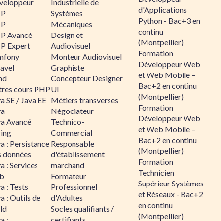
veloppeur
Industrielle de
d'Applications
HP
Systèmes
Python - Bac+3 en
HP
Mécaniques
continu
P Avancé
Design et
(Montpellier)
P Expert
Audiovisuel
Formation
mfony
Monteur Audiovisuel
Développeur Web
ravel
Graphiste
et Web Mobile –
nd
Concepteur Designer
Bac+2 en continu
tres cours PHP
UI
(Montpellier)
a SE / Java EE
Métiers transverses
Formation
va
Négociateur
Développeur Web
va Avancé
Technico-
et Web Mobile –
ring
Commercial
Bac+2 en continu
a : Persistance
Responsable
(Montpellier)
s données
d'établissement
Formation
a : Services
marchand
Technicien
b
Formateur
Supérieur Systèmes
a : Tests
Professionnel
et Réseaux - Bac+2
a : Outils de
d'Adultes
en continu
ld
Socles qualifiants /
(Montpellier)
a :
certifiants