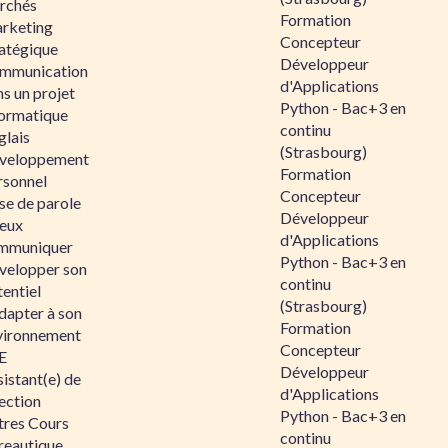
rchés
Formation
rketing
Concepteur
ratégique
Développeur
mmunication
d'Applications
s un projet
Python - Bac+3 en
formatique
continu
glais
(Strasbourg)
veloppement
Formation
rsonnel
Concepteur
se de parole
Développeur
eux
d'Applications
mmuniquer
Python - Bac+3 en
velopper son
continu
entiel
(Strasbourg)
dapter à son
Formation
vironnement
Concepteur
E
Développeur
istant(e) de
d'Applications
ection
Python - Bac+3 en
tres Cours
continu
reautique