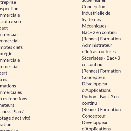
ntreprise
Conception
ospection
Industrielle de
mmerciale
Systèmes
croitre son
Mécaniques -
pact
Bac+2 en continu
mmercial
(Rennes) Formation
mmercial :
Administrateur
mptes clefs
d'Infrastructures
atégie
Sécurisées - Bac+3
mmerciale
en continu
mmercial
(Rennes) Formation
pert
Concepteur
tres
Développeur
rmations
d'Applications
mmerciales
Python - Bac+3 en
tres fonctions
continu
heteurs
(Rennes) Formation
iness Plan /
Concepteur
otage d’activité
Développeur
éation
d'Applications
ntreprise