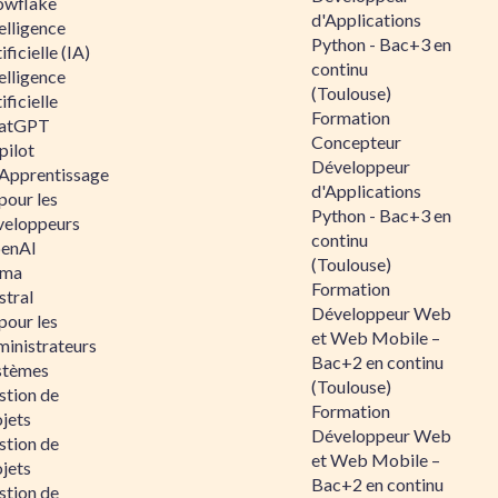
owflake
d'Applications
elligence
Python - Bac+3 en
ificielle (IA)
continu
elligence
(Toulouse)
ificielle
Formation
atGPT
Concepteur
pilot
Développeur
 Apprentissage
d'Applications
pour les
Python - Bac+3 en
veloppeurs
continu
enAI
(Toulouse)
ama
Formation
stral
Développeur Web
pour les
et Web Mobile –
ministrateurs
Bac+2 en continu
stèmes
(Toulouse)
stion de
Formation
jets
Développeur Web
stion de
et Web Mobile –
jets
Bac+2 en continu
stion de