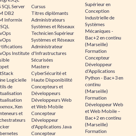
Supérieur en
 SQL Server
Cursus
Conception
M DB2
Titres diplômants
Industrielle de
M Informix
Administrateurs
Systèmes
SQL
Systèmes et Réseaux
Mécaniques -
vOps
Technicien Supérieur
Bac+2 en continu
vOps
Systèmes et Réseaux
(Marseille)
tifications
Administrateur
Formation
vOps Institute
d'Infrastructures
Concepteur
sible
Sécurisées
Développeur
ppet
Mastere
d'Applications
ltStack
CyberSécurité et
Python - Bac+3 en
ne Logicielle
Haute Disponibilité
continu
ils de
Concepteurs et
(Marseille)
tualisation
Développeurs
Formation
tualisation
Développeurs Web
Développeur Web
oxmox, Xen
et Web Mobile
et Web Mobile –
nteneurs et
Concepteur
Bac+2 en continu
chestrateurs
Développeur
(Marseille)
cker
d'Applications Java
Formation
bernetes
Concepteur