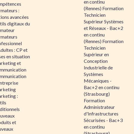
en continu
mpétences
(Rennes) Formation
rmateurs :
Technicien
tions avancées
Supérieur Systèmes
ils digitaux du
et Réseaux - Bac+2
rmateur
en continu
rmateurs
(Rennes) Formation
ofessionnel
Technicien
dultes : CP et
Supérieur en
es en situation
Conception
rketing et
Industrielle de
mmunication
Systèmes
mmunication
Mécaniques -
ntreprise
Bac+2 en continu
rketing
(Strasbourg)
rketing :
Formation
ils
Administrateur
ditionnels
d'Infrastructures
uveaux
Sécurisées - Bac+3
duits et
en continu
uveaux
(Strasbourg)