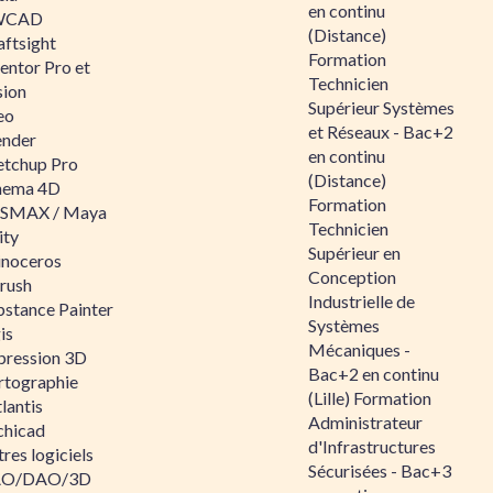
en continu
WCAD
(Distance)
aftsight
Formation
entor Pro et
Technicien
sion
Supérieur Systèmes
eo
et Réseaux - Bac+2
ender
en continu
etchup Pro
(Distance)
nema 4D
Formation
SMAX / Maya
Technicien
ity
Supérieur en
inoceros
Conception
rush
Industrielle de
bstance Painter
Systèmes
is
Mécaniques -
pression 3D
Bac+2 en continu
rtographie
(Lille) Formation
lantis
Administrateur
chicad
d'Infrastructures
res logiciels
Sécurisées - Bac+3
O/DAO/3D