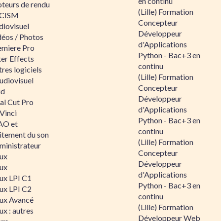
en continu
teurs de rendu
(Lille) Formation
CISM
Concepteur
diovisuel
Développeur
déos / Photos
d'Applications
emiere Pro
Python - Bac+3 en
er Effects
continu
res logiciels
(Lille) Formation
udiovisuel
Concepteur
id
Développeur
al Cut Pro
d'Applications
Vinci
Python - Bac+3 en
O et
continu
aitement du son
(Lille) Formation
ministrateur
Concepteur
nux
Développeur
nux
d'Applications
nux LPI C1
Python - Bac+3 en
nux LPI C2
continu
nux Avancé
(Lille) Formation
ux : autres
Développeur Web