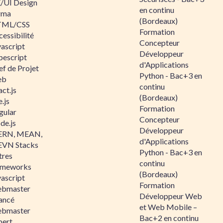
/UI Design
en continu
gma
(Bordeaux)
ML/CSS
Formation
essibilité
Concepteur
vascript
Développeur
pescript
d'Applications
ef de Projet
Python - Bac+3 en
eb
continu
ct.js
(Bordeaux)
.js
Formation
gular
Concepteur
de.js
Développeur
RN, MEAN,
d'Applications
VN Stacks
Python - Bac+3 en
tres
continu
ameworks
(Bordeaux)
vascript
Formation
bmaster
Développeur Web
ancé
et Web Mobile –
bmaster
Bac+2 en continu
pert