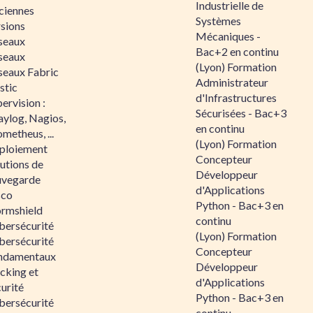
Industrielle de
ciennes
Systèmes
rsions
Mécaniques -
seaux
Bac+2 en continu
seaux
(Lyon) Formation
seaux Fabric
Administrateur
stic
d'Infrastructures
ervision :
Sécurisées - Bac+3
aylog, Nagios,
en continu
metheus, ...
(Lyon) Formation
ploiement
Concepteur
utions de
Développeur
uvegarde
d'Applications
sco
Python - Bac+3 en
ormshield
continu
bersécurité
(Lyon) Formation
bersécurité
Concepteur
ndamentaux
Développeur
cking et
d'Applications
urité
Python - Bac+3 en
bersécurité
continu