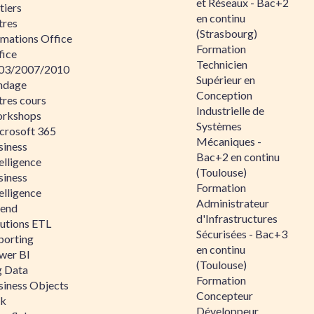
et Réseaux - Bac+2
tiers
en continu
tres
(Strasbourg)
rmations Office
Formation
fice
Technicien
03/2007/2010
Supérieur en
ndage
Conception
tres cours
Industrielle de
rkshops
Systèmes
crosoft 365
Mécaniques -
siness
Bac+2 en continu
elligence
(Toulouse)
siness
Formation
elligence
Administrateur
lend
d'Infrastructures
lutions ETL
Sécurisées - Bac+3
porting
en continu
wer BI
(Toulouse)
g Data
Formation
siness Objects
Concepteur
ik
Développeur