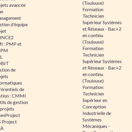
(Toulouse)
ojets avancée
Formation
an
Technicien
nagement
Supérieur Systèmes
stion d'équipe
et Réseaux - Bac+2
jet
en continu
INCE2
(Toulouse)
I : PMP et
Formation
APM
Technicien
IL
Supérieur Systèmes
BIT
et Réseaux - Bac+2
stion de
en continu
jets
(Toulouse)
formatiques
Formation
érentiels de
Technicien
stion : CMMI
Supérieur en
ils de gestion
Conception
projets
Industrielle de
enProject
Systèmes
 Project
Mécaniques -
RA