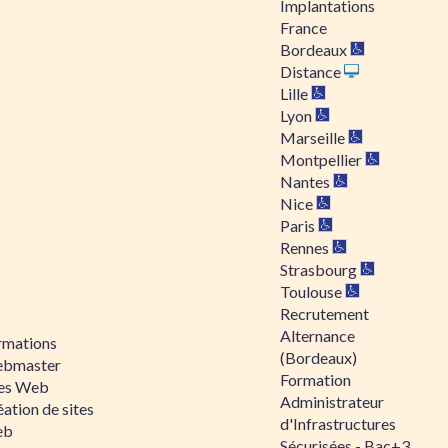
Implantations
France
Bordeaux
Distance
Lille
Lyon
Marseille
Montpellier
Nantes
Nice
Paris
Rennes
Strasbourg
Toulouse
Recrutement
Alternance
rmations
(Bordeaux)
bmaster
Formation
tes Web
Administrateur
ation de sites
d'Infrastructures
eb
Sécurisées - Bac+3