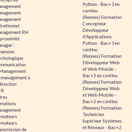
Python - Bac+3 en
nagement
continu
nagement
(Rennes) Formation
nagement
Concepteur
érationnel
Développeur
nagement RH
d'Applications
 proximité
Python - Bac+3 en
nager :
continu
mension
(Rennes) Formation
ychologique
Développeur Web
mmunication
et Web Mobile –
 Management
Bac+2 en continu
 management à
(Rennes) Formation
direction
Développeur Web
KR
et Web Mobile –
tres
Bac+2 en continu
rmations
(Rennes) Formation
nagement
Technicien
rmateurs
Supérieur Systèmes
rmateurs
et Réseaux - Bac+2
ansmission de