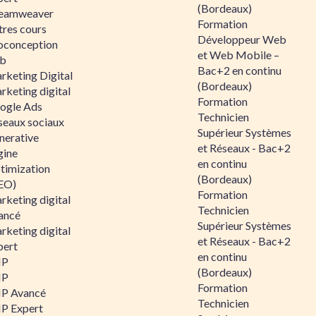
(Bordeaux)
eamweaver
Formation
tres cours
Développeur Web
oconception
et Web Mobile –
b
Bac+2 en continu
rketing Digital
(Bordeaux)
rketing digital
Formation
ogle Ads
Technicien
seaux sociaux
Supérieur Systèmes
nerative
et Réseaux - Bac+2
gine
en continu
timization
(Bordeaux)
EO)
Formation
rketing digital
Technicien
ancé
Supérieur Systèmes
rketing digital
et Réseaux - Bac+2
pert
en continu
HP
(Bordeaux)
HP
Formation
P Avancé
Technicien
P Expert