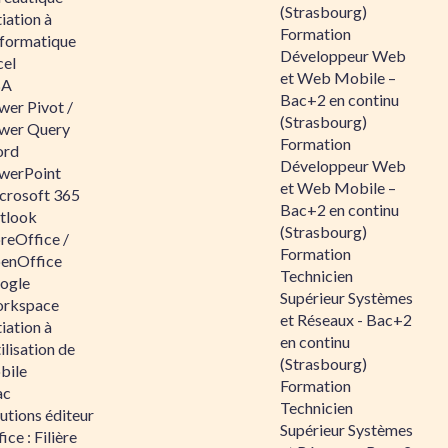
(Strasbourg)
tiation à
Formation
nformatique
Développeur Web
cel
et Web Mobile –
BA
Bac+2 en continu
wer Pivot /
(Strasbourg)
wer Query
Formation
rd
Développeur Web
werPoint
et Web Mobile –
crosoft 365
Bac+2 en continu
tlook
(Strasbourg)
reOffice /
Formation
enOffice
Technicien
ogle
Supérieur Systèmes
rkspace
et Réseaux - Bac+2
tiation à
en continu
tilisation de
(Strasbourg)
bile
Formation
ac
Technicien
utions éditeur
Supérieur Systèmes
ice : Filière