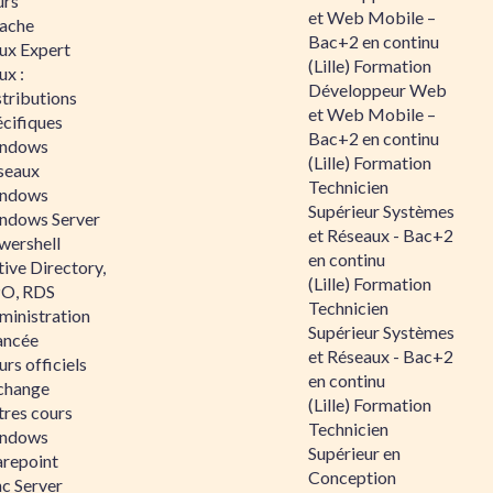
urs
et Web Mobile –
ache
Bac+2 en continu
nux Expert
(Lille) Formation
ux :
Développeur Web
tributions
et Web Mobile –
écifiques
Bac+2 en continu
ndows
(Lille) Formation
seaux
Technicien
ndows
Supérieur Systèmes
ndows Server
et Réseaux - Bac+2
wershell
en continu
ive Directory,
(Lille) Formation
O, RDS
Technicien
ministration
Supérieur Systèmes
ancée
et Réseaux - Bac+2
rs officiels
en continu
change
(Lille) Formation
tres cours
Technicien
ndows
Supérieur en
arepoint
Conception
nc Server