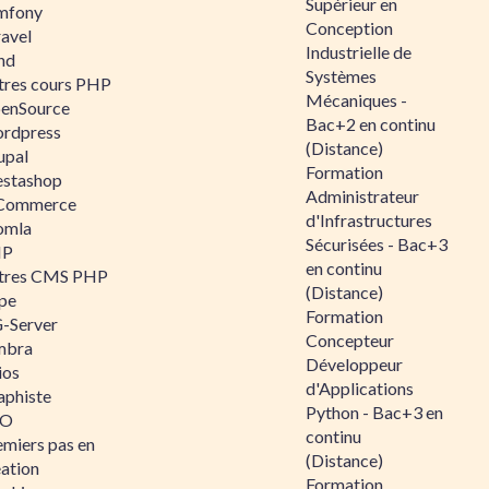
Supérieur en
mfony
Conception
ravel
Industrielle de
nd
Systèmes
tres cours PHP
Mécaniques -
enSource
Bac+2 en continu
rdpress
(Distance)
upal
Formation
estashop
Administrateur
Commerce
d'Infrastructures
omla
Sécurisées - Bac+3
IP
en continu
tres CMS PHP
(Distance)
pe
Formation
-Server
Concepteur
mbra
Développeur
ios
d'Applications
aphiste
Python - Bac+3 en
AO
continu
emiers pas en
(Distance)
éation
Formation