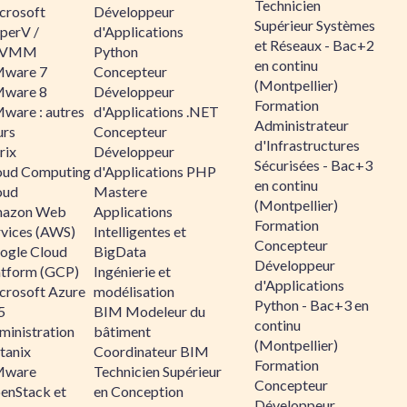
Technicien
crosoft
Développeur
Supérieur Systèmes
perV /
d'Applications
et Réseaux - Bac+2
CVMM
Python
en continu
ware 7
Concepteur
(Montpellier)
ware 8
Développeur
Formation
ware : autres
d'Applications .NET
Administrateur
urs
Concepteur
d'Infrastructures
rix
Développeur
Sécurisées - Bac+3
oud Computing
d'Applications PHP
en continu
oud
Mastere
(Montpellier)
azon Web
Applications
Formation
rvices (AWS)
Intelligentes et
Concepteur
ogle Cloud
BigData
Développeur
atform (GCP)
Ingénierie et
d'Applications
crosoft Azure
modélisation
Python - Bac+3 en
5
BIM Modeleur du
continu
ministration
bâtiment
(Montpellier)
tanix
Coordinateur BIM
Formation
ware
Technicien Supérieur
Concepteur
enStack et
en Conception
Développeur