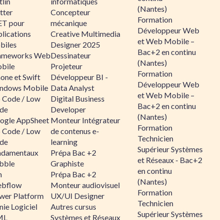
lin
informatiques
(Nantes)
tter
Concepteur
Formation
ET pour
mécanique
Développeur Web
lications
Creative Multimedia
et Web Mobile –
biles
Designer 2025
Bac+2 en continu
ameworks Web
Dessinateur
(Nantes)
bile
Projeteur
Formation
one et Swift
Développeur BI -
Développeur Web
ndows Mobile
Data Analyst
et Web Mobile –
 Code / Low
Digital Business
Bac+2 en continu
de
Developer
(Nantes)
ogle AppSheet
Monteur Intégrateur
Formation
 Code / Low
de contenus e-
Technicien
de
learning
Supérieur Systèmes
ndamentaux
Prépa Bac +2
et Réseaux - Bac+2
bble
Graphiste
en continu
n
Prépa Bac +2
(Nantes)
bflow
Monteur audiovisuel
Formation
wer Platform
UX/UI Designer
Technicien
ie Logiciel
Autres cursus
Supérieur Systèmes
ML
Systèmes et Réseaux