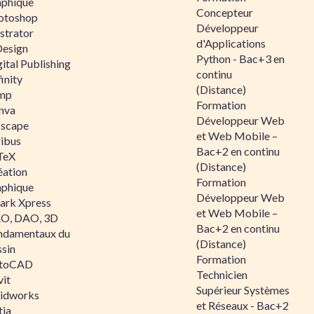
aphique
Concepteur
otoshop
Développeur
ustrator
d'Applications
Design
Python - Bac+3 en
ital Publishing
continu
inity
(Distance)
mp
Formation
nva
Développeur Web
kscape
et Web Mobile –
ribus
Bac+2 en continu
TeX
(Distance)
éation
Formation
aphique
Développeur Web
ark Xpress
et Web Mobile –
O, DAO, 3D
Bac+2 en continu
ndamentaux du
(Distance)
ssin
Formation
toCAD
Technicien
vit
Supérieur Systèmes
lidworks
et Réseaux - Bac+2
tia