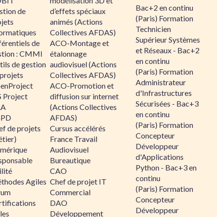
BIT
modélisation 3D et
Bac+2 en continu
stion de
d’effets spéciaux
(Paris) Formation
jets
animés (Actions
Technicien
formatiques
Collectives AFDAS)
Supérieur Systèmes
érentiels de
ACO-Montage et
et Réseaux - Bac+2
stion : CMMI
étalonnage
en continu
ils de gestion
audiovisuel (Actions
(Paris) Formation
projets
Collectives AFDAS)
Administrateur
enProject
ACO-Promotion et
d'Infrastructures
 Project
diffusion sur internet
Sécurisées - Bac+3
RA
(Actions Collectives
en continu
GPD
AFDAS)
(Paris) Formation
f de projets
Cursus accélérés
Concepteur
tier)
France Travail
Développeur
mérique
Audiovisuel
d'Applications
sponsable
Bureautique
Python - Bac+3 en
lité
CAO
continu
thodes Agiles
Chef de projet IT
(Paris) Formation
rum
Commercial
Concepteur
tifications
DAO
Développeur
les
Développement