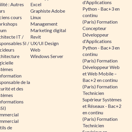
d'Applications
lité : Autres
Excel
Python - Bac+3 en
urs
Graphiste Adobe
continu
ciens cours
Linux
(Paris) Formation
rkshops
Management
Concepteur
rum
Marketing digital
Développeur
hitecte IT /
Revit
d'Applications
sponsables SI /
UX/UI Design
Python - Bac+3 en
cideurs
Web
continu
chitecture
Windows Server
(Paris) Formation
icielle
Développeur Web
stèmes
et Web Mobile –
information
Bac+2 en continu
sponsable de la
(Paris) Formation
urité et des
Technicien
stèmes
Supérieur Systèmes
informations
et Réseaux - Bac+2
SI)
en continu
mmercial
(Paris) Formation
mmercial
Technicien
ils de
Supérieur en