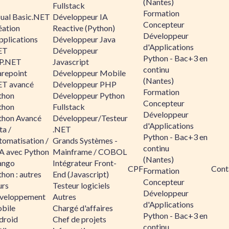
(Nantes)
Fullstack
Formation
sual Basic.NET
Développeur IA
Concepteur
éation
Reactive (Python)
Développeur
pplications
Développeur Java
d'Applications
ET
Développeur
Python - Bac+3 en
P.NET
Javascript
continu
arepoint
Développeur Mobile
(Nantes)
ET avancé
Développeur PHP
Formation
thon
Développeur Python
Concepteur
thon
Fullstack
Développeur
thon Avancé
Développeur/Testeur
d'Applications
ta /
.NET
Python - Bac+3 en
tomatisation /
Grands Systèmes -
continu
A avec Python
Mainframe / COBOL
(Nantes)
ango
Intégrateur Front-
CPF
Cont
Formation
hon : autres
End (Javascript)
Concepteur
urs
Testeur logiciels
Développeur
veloppement
Autres
d'Applications
bile
Chargé d'affaires
Python - Bac+3 en
droid
Chef de projets
continu