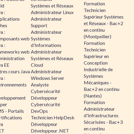
Formation
ld
Systèmes et Réseaux
Technicien
a :
Administrateur Linux
Supérieur Systèmes
plications
Administrateur
et Réseaux - Bac+2
ches
Support
en continu
a :
Administrateur
(Montpellier)
mposants web
Systèmes
Formation
a :
d'Informations
Technicien
ameworks web
Administrateur
Supérieur en
ministration
Systèmes et Réseaux
Conception
va EE
Cloud
Industrielle de
tres cours Java
Administrateur
Systèmes
a :
Windows Server
Mécaniques -
vironnements
Analyste
Bac+2 en continu
Cybersécurité
(Nantes)
veloppement
Développeur
Formation
sper
Cybersécurité
Administrateur
S - Portails
DevOps
d'Infrastructures
tifications
Technicien HelpDesk
Sécurisées - Bac+3
va
Développeur
en continu
ET
Développeur .NET