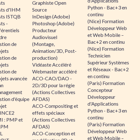
d'Applications
sts
Graphiste Open
Python - Bac+3 en
sts d'IHM
Source
continu
sts ISTQB
InDesign (Adobe)
(Nice) Formation
ts -
Photoshop (Adobe)
Développeur Web
érentiels
Producteur
et Web Mobile –
dre
Audiovisuel
Bac+2 en continu
stion de
(Montage,
(Nice) Formation
jets
Animation/3D, Post-
Technicien
stion de
production)
Supérieur Systèmes
jets
Vidéaste Accéléré
et Réseaux - Bac+2
stion de
Webmaster accéléré
en continu
ojets avancée
ACO-CAO/DAO -
(Paris) Formation
an
2D/3D pour la régie
Concepteur
nagement
(Actions Collectives
Développeur
stion d'équipe
AFDAS)
d'Applications
jet
ACO-Compositing et
Python - Bac+3 en
INCE2
effets spéciaux
continu
I : PMP et
(Actions Collectives
(Paris) Formation
APM
AFDAS)
Développeur Web
IL
ACO-Conception et
et Web Mobile –