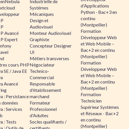
enNebula
Industrielle de
d'Applications
xtcloud
Systèmes
Python - Bac+3 en
veloppeur
Mécaniques
continu
HP
Design et
(Montpellier)
HP
Audiovisuel
Formation
P Avancé
Monteur Audiovisuel
Développeur Web
P Expert
Graphiste
et Web Mobile –
mfony
Concepteur Designer
Bac+2 en continu
ravel
UI
(Montpellier)
nd
Métiers transverses
Formation
tres cours PHP
Négociateur
Développeur Web
a SE / Java EE
Technico-
et Web Mobile –
va
Commercial
Bac+2 en continu
va Avancé
Responsable
(Montpellier)
ring
d'établissement
Formation
a : Persistance
marchand
Technicien
s données
Formateur
Supérieur Systèmes
a : Services
Professionnel
et Réseaux - Bac+2
b
d'Adultes
en continu
a : Tests
Socles qualifiants /
(Montpellier)
a : Outils de
certifiants