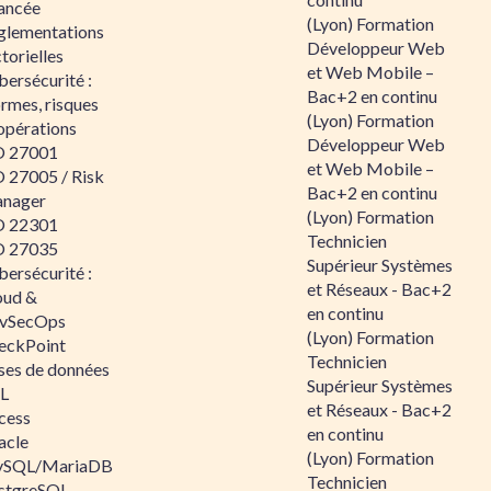
ancée
(Lyon) Formation
glementations
Développeur Web
torielles
et Web Mobile –
ersécurité :
Bac+2 en continu
rmes, risques
(Lyon) Formation
opérations
Développeur Web
O 27001
et Web Mobile –
O 27005 / Risk
Bac+2 en continu
nager
(Lyon) Formation
O 22301
Technicien
O 27035
Supérieur Systèmes
ersécurité :
et Réseaux - Bac+2
oud &
en continu
vSecOps
(Lyon) Formation
eckPoint
Technicien
ses de données
Supérieur Systèmes
L
et Réseaux - Bac+2
cess
en continu
acle
(Lyon) Formation
SQL/MariaDB
Technicien
stgreSQL