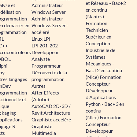
et Réseaux - Bac+2
alyse et
Administrateur
en continu
délisation
Windows Server
(Nantes)
ogrammation
Administrateur
Formation
en démarrer en
Windows Server -
Technicien
ogrammation
accéléré
Supérieur en
ML
Linux LPI
Conception
C++
LPI 201-202
Industrielle de
crocontroleurs
Développeur
Systèmes
OBOL
Analyste
Mécaniques -
lphi
Programmeur
Bac+2 en continu
by
Découverte de la
(Nice) Formation
tres langages
programmation
Concepteur
nDev
Autres
Développeur
ogrammation
After Effects
d'Applications
ctionnelle et
(Adobe)
Python - Bac+3 en
gique
AutoCAD 2D-3D /
continu
ckaging
Revit Architecture
(Nice) Formation
pplications
Graphiste accéléré
Concepteur
ngage R
Graphiste
Développeur
sts
Multimedia