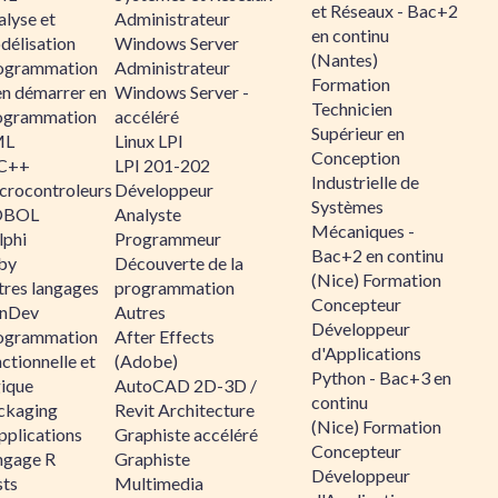
et Réseaux - Bac+2
alyse et
Administrateur
en continu
délisation
Windows Server
(Nantes)
ogrammation
Administrateur
Formation
en démarrer en
Windows Server -
Technicien
ogrammation
accéléré
Supérieur en
ML
Linux LPI
Conception
C++
LPI 201-202
Industrielle de
crocontroleurs
Développeur
Systèmes
OBOL
Analyste
Mécaniques -
lphi
Programmeur
Bac+2 en continu
by
Découverte de la
(Nice) Formation
tres langages
programmation
Concepteur
nDev
Autres
Développeur
ogrammation
After Effects
d'Applications
ctionnelle et
(Adobe)
Python - Bac+3 en
gique
AutoCAD 2D-3D /
continu
ckaging
Revit Architecture
(Nice) Formation
pplications
Graphiste accéléré
Concepteur
ngage R
Graphiste
Développeur
sts
Multimedia