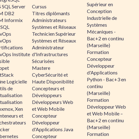
Supérieur en
 SQL Server
Cursus
Conception
M DB2
Titres diplômants
Industrielle de
M Informix
Administrateurs
Systèmes
SQL
Systèmes et Réseaux
Mécaniques -
vOps
Technicien Supérieur
Bac+2 en continu
vOps
Systèmes et Réseaux
(Marseille)
tifications
Administrateur
Formation
vOps Institute
d'Infrastructures
Concepteur
sible
Sécurisées
Développeur
ppet
Mastere
d'Applications
ltStack
CyberSécurité et
Python - Bac+3 en
ne Logicielle
Haute Disponibilité
continu
ils de
Concepteurs et
(Marseille)
tualisation
Développeurs
Formation
tualisation
Développeurs Web
Développeur Web
oxmox, Xen
et Web Mobile
et Web Mobile –
nteneurs et
Concepteur
Bac+2 en continu
chestrateurs
Développeur
(Marseille)
cker
d'Applications Java
Formation
bernetes
Concepteur