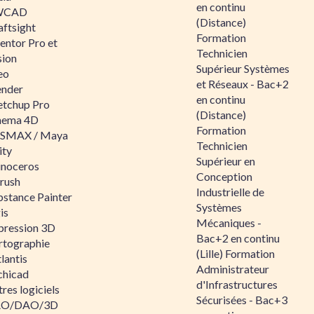
en continu
WCAD
(Distance)
aftsight
Formation
entor Pro et
Technicien
sion
Supérieur Systèmes
eo
et Réseaux - Bac+2
ender
en continu
etchup Pro
(Distance)
nema 4D
Formation
SMAX / Maya
Technicien
ity
Supérieur en
inoceros
Conception
rush
Industrielle de
bstance Painter
Systèmes
is
Mécaniques -
pression 3D
Bac+2 en continu
rtographie
(Lille) Formation
lantis
Administrateur
chicad
d'Infrastructures
res logiciels
Sécurisées - Bac+3
O/DAO/3D