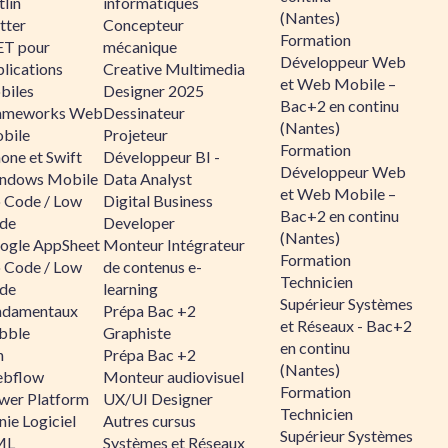
lin
informatiques
(Nantes)
tter
Concepteur
Formation
ET pour
mécanique
Développeur Web
lications
Creative Multimedia
et Web Mobile –
biles
Designer 2025
Bac+2 en continu
ameworks Web
Dessinateur
(Nantes)
bile
Projeteur
Formation
one et Swift
Développeur BI -
Développeur Web
ndows Mobile
Data Analyst
et Web Mobile –
 Code / Low
Digital Business
Bac+2 en continu
de
Developer
(Nantes)
ogle AppSheet
Monteur Intégrateur
Formation
 Code / Low
de contenus e-
Technicien
de
learning
Supérieur Systèmes
ndamentaux
Prépa Bac +2
et Réseaux - Bac+2
bble
Graphiste
en continu
n
Prépa Bac +2
(Nantes)
bflow
Monteur audiovisuel
Formation
wer Platform
UX/UI Designer
Technicien
ie Logiciel
Autres cursus
Supérieur Systèmes
ML
Systèmes et Réseaux