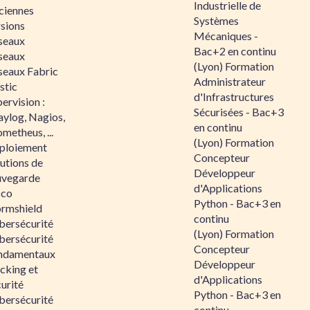
Industrielle de
ciennes
Systèmes
rsions
Mécaniques -
seaux
Bac+2 en continu
seaux
(Lyon) Formation
seaux Fabric
Administrateur
stic
d'Infrastructures
ervision :
Sécurisées - Bac+3
aylog, Nagios,
en continu
metheus, ...
(Lyon) Formation
ploiement
Concepteur
utions de
Développeur
uvegarde
d'Applications
sco
Python - Bac+3 en
ormshield
continu
bersécurité
(Lyon) Formation
bersécurité
Concepteur
ndamentaux
Développeur
cking et
d'Applications
urité
Python - Bac+3 en
bersécurité
continu