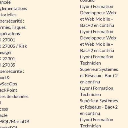
ancée
(Lyon) Formation
glementations
Développeur Web
torielles
et Web Mobile –
ersécurité :
Bac+2 en continu
rmes, risques
(Lyon) Formation
opérations
Développeur Web
O 27001
et Web Mobile –
O 27005 / Risk
Bac+2 en continu
nager
(Lyon) Formation
O 22301
Technicien
O 27035
Supérieur Systèmes
ersécurité :
et Réseaux - Bac+2
oud &
en continu
vSecOps
(Lyon) Formation
eckPoint
Technicien
ses de données
Supérieur Systèmes
L
et Réseaux - Bac+2
cess
en continu
acle
(Lyon) Formation
SQL/MariaDB
Technicien
stgreSQL