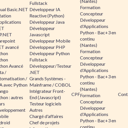
(Nantes)
Fullstack
Formation
sual Basic.NET
Développeur IA
Concepteur
éation
Reactive (Python)
Développeur
pplications
Développeur Java
d'Applications
ET
Développeur
Python - Bac+3 en
P.NET
Javascript
continu
arepoint
Développeur Mobile
(Nantes)
ET avancé
Développeur PHP
Formation
thon
Développeur Python
Concepteur
thon
Fullstack
Développeur
thon Avancé
Développeur/Testeur
d'Applications
ta /
.NET
Python - Bac+3 en
tomatisation /
Grands Systèmes -
continu
A avec Python
Mainframe / COBOL
(Nantes)
ango
Intégrateur Front-
CPF
Cont
Formation
hon : autres
End (Javascript)
Concepteur
urs
Testeur logiciels
Développeur
veloppement
Autres
d'Applications
bile
Chargé d'affaires
Python - Bac+3 en
droid
Chef de projets
continu