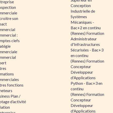
ntreprise
Conception
ospection
Industrielle de
mmerciale
Systèmes
croitre son
Mécaniques -
pact
Bac+2 en continu
mmercial
(Rennes) Formation
mmercial :
Administrateur
mptes clefs
d'Infrastructures
atégie
Sécurisées - Bac+3
mmerciale
en continu
mmercial
(Rennes) Formation
pert
Concepteur
tres
Développeur
rmations
d'Applications
mmerciales
Python - Bac+3 en
tres fonctions
continu
heteurs
(Rennes) Formation
iness Plan /
Concepteur
otage d’activité
Développeur
éation
d'Applications
ntreprise