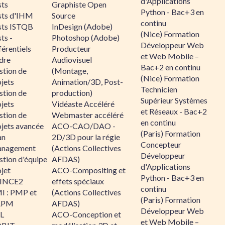
d'Applications
sts
Graphiste Open
Python - Bac+3 en
sts d'IHM
Source
continu
sts ISTQB
InDesign (Adobe)
(Nice) Formation
ts -
Photoshop (Adobe)
Développeur Web
érentiels
Producteur
et Web Mobile –
dre
Audiovisuel
Bac+2 en continu
stion de
(Montage,
(Nice) Formation
jets
Animation/3D, Post-
Technicien
stion de
production)
Supérieur Systèmes
jets
Vidéaste Accéléré
et Réseaux - Bac+2
stion de
Webmaster accéléré
en continu
ojets avancée
ACO-CAO/DAO -
(Paris) Formation
an
2D/3D pour la régie
Concepteur
nagement
(Actions Collectives
Développeur
stion d'équipe
AFDAS)
d'Applications
jet
ACO-Compositing et
Python - Bac+3 en
INCE2
effets spéciaux
continu
I : PMP et
(Actions Collectives
(Paris) Formation
APM
AFDAS)
Développeur Web
IL
ACO-Conception et
et Web Mobile –