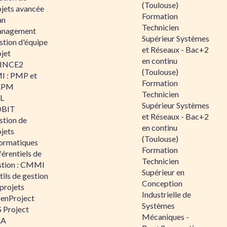
(Toulouse)
ojets avancée
Formation
an
Technicien
nagement
Supérieur Systèmes
stion d'équipe
et Réseaux - Bac+2
jet
en continu
INCE2
(Toulouse)
I : PMP et
Formation
APM
Technicien
IL
Supérieur Systèmes
BIT
et Réseaux - Bac+2
stion de
en continu
jets
(Toulouse)
formatiques
Formation
érentiels de
Technicien
stion : CMMI
Supérieur en
ils de gestion
Conception
projets
Industrielle de
enProject
Systèmes
 Project
Mécaniques -
RA