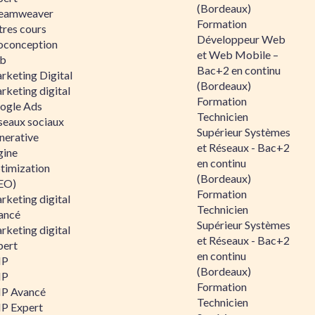
(Bordeaux)
eamweaver
Formation
tres cours
Développeur Web
oconception
et Web Mobile –
b
Bac+2 en continu
rketing Digital
(Bordeaux)
rketing digital
Formation
ogle Ads
Technicien
seaux sociaux
Supérieur Systèmes
nerative
et Réseaux - Bac+2
gine
en continu
timization
(Bordeaux)
EO)
Formation
rketing digital
Technicien
ancé
Supérieur Systèmes
rketing digital
et Réseaux - Bac+2
pert
en continu
HP
(Bordeaux)
HP
Formation
P Avancé
Technicien
P Expert