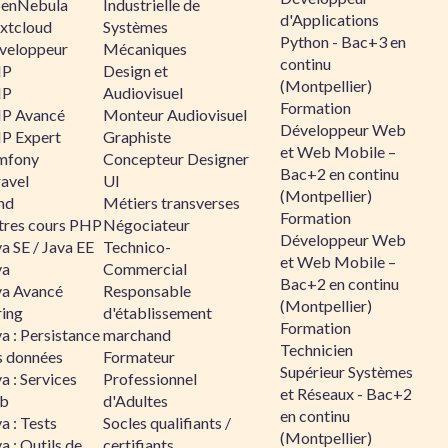
enNebula
Industrielle de
d'Applications
xtcloud
Systèmes
Python - Bac+3 en
veloppeur
Mécaniques
continu
HP
Design et
(Montpellier)
HP
Audiovisuel
Formation
P Avancé
Monteur Audiovisuel
Développeur Web
P Expert
Graphiste
et Web Mobile –
mfony
Concepteur Designer
Bac+2 en continu
ravel
UI
(Montpellier)
nd
Métiers transverses
Formation
tres cours PHP
Négociateur
Développeur Web
a SE / Java EE
Technico-
et Web Mobile –
va
Commercial
Bac+2 en continu
va Avancé
Responsable
(Montpellier)
ring
d'établissement
Formation
a : Persistance
marchand
Technicien
s données
Formateur
Supérieur Systèmes
a : Services
Professionnel
et Réseaux - Bac+2
b
d'Adultes
en continu
a : Tests
Socles qualifiants /
(Montpellier)
a : Outils de
certifiants