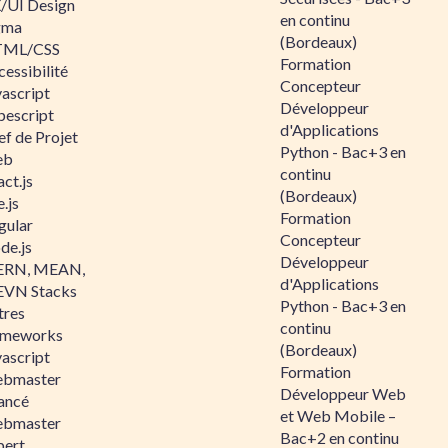
/UI Design
en continu
gma
(Bordeaux)
ML/CSS
Formation
essibilité
Concepteur
vascript
Développeur
pescript
d'Applications
ef de Projet
Python - Bac+3 en
eb
continu
ct.js
(Bordeaux)
.js
Formation
gular
Concepteur
de.js
Développeur
RN, MEAN,
d'Applications
VN Stacks
Python - Bac+3 en
tres
continu
ameworks
(Bordeaux)
vascript
Formation
bmaster
Développeur Web
ancé
et Web Mobile –
bmaster
Bac+2 en continu
pert