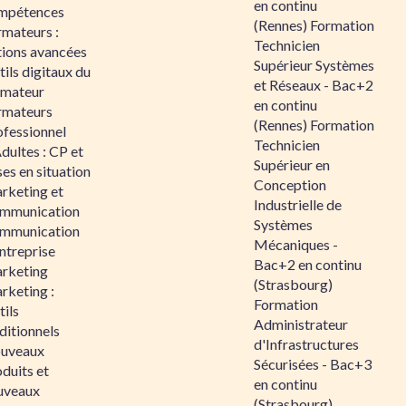
en continu
mpétences
(Rennes) Formation
rmateurs :
Technicien
tions avancées
Supérieur Systèmes
ils digitaux du
et Réseaux - Bac+2
rmateur
en continu
rmateurs
(Rennes) Formation
ofessionnel
Technicien
dultes : CP et
Supérieur en
es en situation
Conception
rketing et
Industrielle de
mmunication
Systèmes
mmunication
Mécaniques -
ntreprise
Bac+2 en continu
rketing
(Strasbourg)
rketing :
Formation
ils
Administrateur
ditionnels
d'Infrastructures
uveaux
Sécurisées - Bac+3
duits et
en continu
uveaux
(Strasbourg)