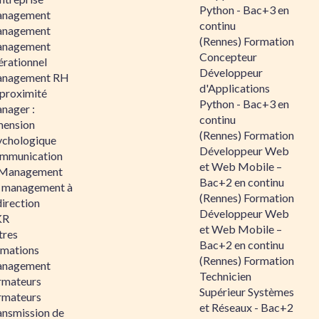
Python - Bac+3 en
nagement
continu
nagement
(Rennes) Formation
nagement
Concepteur
érationnel
Développeur
nagement RH
d'Applications
 proximité
Python - Bac+3 en
nager :
continu
mension
(Rennes) Formation
ychologique
Développeur Web
mmunication
et Web Mobile –
 Management
Bac+2 en continu
 management à
(Rennes) Formation
direction
Développeur Web
KR
et Web Mobile –
tres
Bac+2 en continu
rmations
(Rennes) Formation
nagement
Technicien
rmateurs
Supérieur Systèmes
rmateurs
et Réseaux - Bac+2
ansmission de