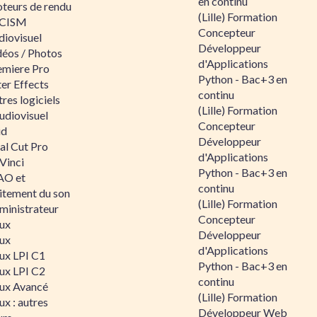
en continu
teurs de rendu
(Lille) Formation
CISM
Concepteur
diovisuel
Développeur
déos / Photos
d'Applications
emiere Pro
Python - Bac+3 en
er Effects
continu
res logiciels
(Lille) Formation
udiovisuel
Concepteur
id
Développeur
al Cut Pro
d'Applications
Vinci
Python - Bac+3 en
O et
continu
aitement du son
(Lille) Formation
ministrateur
Concepteur
nux
Développeur
nux
d'Applications
nux LPI C1
Python - Bac+3 en
nux LPI C2
continu
nux Avancé
(Lille) Formation
ux : autres
Développeur Web