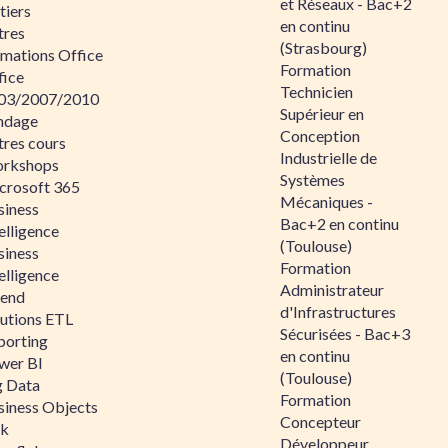
et Réseaux - Bac+2
tiers
en continu
tres
(Strasbourg)
rmations Office
Formation
fice
Technicien
03/2007/2010
Supérieur en
ndage
Conception
tres cours
Industrielle de
rkshops
Systèmes
crosoft 365
Mécaniques -
siness
Bac+2 en continu
elligence
(Toulouse)
siness
Formation
elligence
Administrateur
lend
d'Infrastructures
lutions ETL
Sécurisées - Bac+3
porting
en continu
wer BI
(Toulouse)
g Data
Formation
siness Objects
Concepteur
ik
Développeur