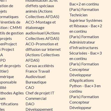
BIT
modélisation 3D et
Bac+2 en continu
stion de
d’effets spéciaux
(Paris) Formation
jets
animés (Actions
Technicien
formatiques
Collectives AFDAS)
Supérieur Systèmes
érentiels de
ACO-Montage et
et Réseaux - Bac+2
stion : CMMI
étalonnage
en continu
ils de gestion
audiovisuel (Actions
(Paris) Formation
projets
Collectives AFDAS)
Administrateur
enProject
ACO-Promotion et
d'Infrastructures
 Project
diffusion sur internet
Sécurisées - Bac+3
RA
(Actions Collectives
en continu
GPD
AFDAS)
(Paris) Formation
f de projets
Cursus accélérés
Concepteur
tier)
France Travail
Développeur
mérique
Audiovisuel
d'Applications
sponsable
Bureautique
Python - Bac+3 en
lité
CAO
continu
thodes Agiles
Chef de projet IT
(Paris) Formation
rum
Commercial
Concepteur
tifications
DAO
Développeur
les
Développement