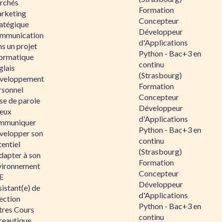
rchés
Formation
rketing
Concepteur
ratégique
Développeur
mmunication
d'Applications
s un projet
Python - Bac+3 en
formatique
continu
glais
(Strasbourg)
veloppement
Formation
rsonnel
Concepteur
se de parole
Développeur
eux
d'Applications
mmuniquer
Python - Bac+3 en
velopper son
continu
entiel
(Strasbourg)
dapter à son
Formation
vironnement
Concepteur
E
Développeur
istant(e) de
d'Applications
ection
Python - Bac+3 en
tres Cours
continu
reautique