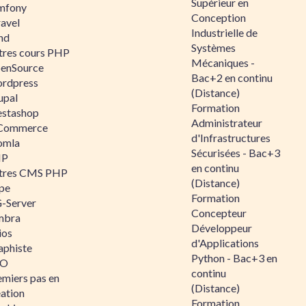
Supérieur en
mfony
Conception
ravel
Industrielle de
nd
Systèmes
tres cours PHP
Mécaniques -
enSource
Bac+2 en continu
rdpress
(Distance)
upal
Formation
estashop
Administrateur
Commerce
d'Infrastructures
omla
Sécurisées - Bac+3
IP
en continu
tres CMS PHP
(Distance)
pe
Formation
-Server
Concepteur
mbra
Développeur
ios
d'Applications
aphiste
Python - Bac+3 en
AO
continu
emiers pas en
(Distance)
éation
Formation