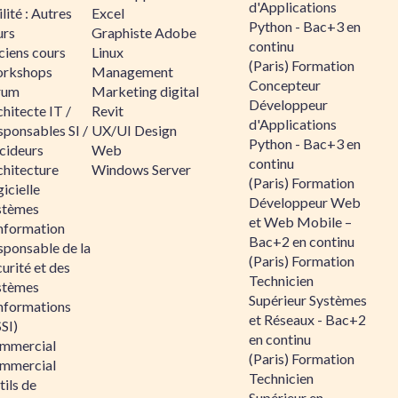
d'Applications
lité : Autres
Excel
Python - Bac+3 en
urs
Graphiste Adobe
continu
ciens cours
Linux
(Paris) Formation
rkshops
Management
Concepteur
rum
Marketing digital
Développeur
hitecte IT /
Revit
d'Applications
sponsables SI /
UX/UI Design
Python - Bac+3 en
cideurs
Web
continu
chitecture
Windows Server
(Paris) Formation
icielle
Développeur Web
stèmes
et Web Mobile –
information
Bac+2 en continu
sponsable de la
(Paris) Formation
urité et des
Technicien
stèmes
Supérieur Systèmes
informations
et Réseaux - Bac+2
SI)
en continu
mmercial
(Paris) Formation
mmercial
Technicien
ils de
Supérieur en