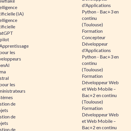
owflake
d'Applications
elligence
Python - Bac+3 en
ificielle (IA)
continu
elligence
(Toulouse)
ificielle
Formation
atGPT
Concepteur
pilot
Développeur
 Apprentissage
d'Applications
pour les
Python - Bac+3 en
veloppeurs
continu
enAI
(Toulouse)
ama
Formation
stral
Développeur Web
pour les
et Web Mobile –
ministrateurs
Bac+2 en continu
stèmes
(Toulouse)
stion de
Formation
jets
Développeur Web
stion de
et Web Mobile –
jets
Bac+2 en continu
stion de