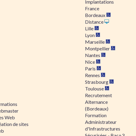
Implantations
France
Bordeaux
Distance
Lille
Lyon
Marseille
Montpellier
Nantes
Nice
Paris
Rennes
Strasbourg
Toulouse
Recrutement
Alternance
rmations
(Bordeaux)
bmaster
Formation
tes Web
Administrateur
ation de sites
d'Infrastructures
eb
Sécurisées - Bac+3