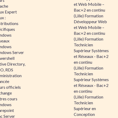
urs
et Web Mobile –
ache
Bac+2 en continu
nux Expert
(Lille) Formation
ux :
Développeur Web
tributions
et Web Mobile –
écifiques
Bac+2 en continu
ndows
(Lille) Formation
seaux
Technicien
ndows
Supérieur Systèmes
ndows Server
et Réseaux - Bac+2
wershell
en continu
ive Directory,
(Lille) Formation
O, RDS
Technicien
ministration
Supérieur Systèmes
ancée
et Réseaux - Bac+2
rs officiels
en continu
change
(Lille) Formation
tres cours
Technicien
ndows
Supérieur en
arepoint
Conception
nc Server