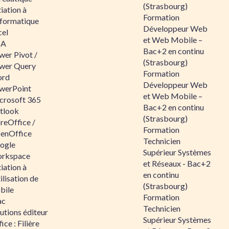
(Strasbourg)
tiation à
Formation
nformatique
Développeur Web
cel
et Web Mobile –
BA
Bac+2 en continu
wer Pivot /
(Strasbourg)
wer Query
Formation
rd
Développeur Web
werPoint
et Web Mobile –
crosoft 365
Bac+2 en continu
tlook
(Strasbourg)
reOffice /
Formation
enOffice
Technicien
ogle
Supérieur Systèmes
rkspace
et Réseaux - Bac+2
tiation à
en continu
tilisation de
(Strasbourg)
bile
Formation
ac
Technicien
utions éditeur
Supérieur Systèmes
ice : Filière