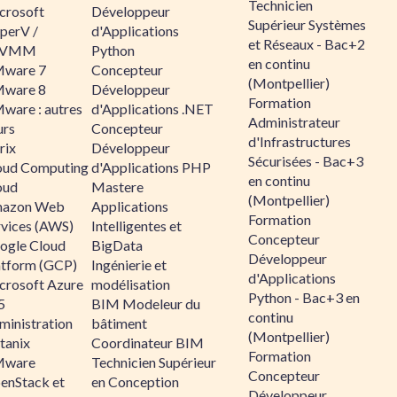
Technicien
crosoft
Développeur
Supérieur Systèmes
perV /
d'Applications
et Réseaux - Bac+2
CVMM
Python
en continu
ware 7
Concepteur
(Montpellier)
ware 8
Développeur
Formation
ware : autres
d'Applications .NET
Administrateur
urs
Concepteur
d'Infrastructures
rix
Développeur
Sécurisées - Bac+3
oud Computing
d'Applications PHP
en continu
oud
Mastere
(Montpellier)
azon Web
Applications
Formation
rvices (AWS)
Intelligentes et
Concepteur
ogle Cloud
BigData
Développeur
atform (GCP)
Ingénierie et
d'Applications
crosoft Azure
modélisation
Python - Bac+3 en
5
BIM Modeleur du
continu
ministration
bâtiment
(Montpellier)
tanix
Coordinateur BIM
Formation
ware
Technicien Supérieur
Concepteur
enStack et
en Conception
Développeur