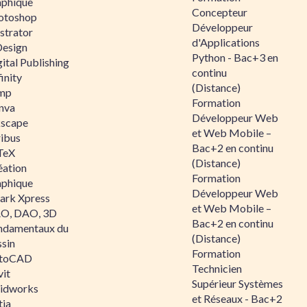
aphique
Concepteur
otoshop
Développeur
ustrator
d'Applications
Design
Python - Bac+3 en
ital Publishing
continu
inity
(Distance)
mp
Formation
nva
Développeur Web
kscape
et Web Mobile –
ribus
Bac+2 en continu
TeX
(Distance)
éation
Formation
aphique
Développeur Web
ark Xpress
et Web Mobile –
O, DAO, 3D
Bac+2 en continu
ndamentaux du
(Distance)
ssin
Formation
toCAD
Technicien
vit
Supérieur Systèmes
lidworks
et Réseaux - Bac+2
tia