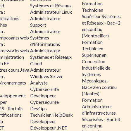
Formation
ld
Systèmes et Réseaux
Technicien
a :
Administrateur Linux
Supérieur Systèmes
plications
Administrateur
et Réseaux - Bac+2
ches
Support
en continu
a :
Administrateur
(Montpellier)
mposants web
Systèmes
Formation
a :
d'Informations
Technicien
ameworks web
Administrateur
Supérieur en
ministration
Systèmes et Réseaux
Conception
va EE
Cloud
Industrielle de
tres cours Java
Administrateur
Systèmes
a :
Windows Server
Mécaniques -
vironnements
Analyste
Bac+2 en continu
Cybersécurité
(Nantes)
veloppement
Développeur
Formation
sper
Cybersécurité
Administrateur
S - Portails
DevOps
d'Infrastructures
tifications
Technicien HelpDesk
Sécurisées - Bac+3
va
Développeur
en continu
ET
Développeur .NET