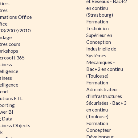
et Réseaux - Bac+2
tiers
en continu
tres
(Strasbourg)
rmations Office
Formation
fice
Technicien
03/2007/2010
Supérieur en
ndage
Conception
tres cours
Industrielle de
rkshops
Systèmes
crosoft 365
Mécaniques -
siness
Bac+2 en continu
elligence
(Toulouse)
siness
Formation
elligence
Administrateur
lend
d'Infrastructures
lutions ETL
Sécurisées - Bac+3
porting
en continu
wer BI
(Toulouse)
g Data
Formation
siness Objects
Concepteur
ik
Développeur