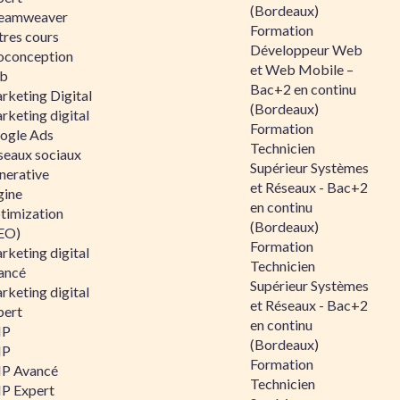
(Bordeaux)
eamweaver
Formation
tres cours
Développeur Web
oconception
et Web Mobile –
b
Bac+2 en continu
rketing Digital
(Bordeaux)
rketing digital
Formation
ogle Ads
Technicien
seaux sociaux
Supérieur Systèmes
nerative
et Réseaux - Bac+2
gine
en continu
timization
(Bordeaux)
EO)
Formation
rketing digital
Technicien
ancé
Supérieur Systèmes
rketing digital
et Réseaux - Bac+2
pert
en continu
HP
(Bordeaux)
HP
Formation
P Avancé
Technicien
P Expert