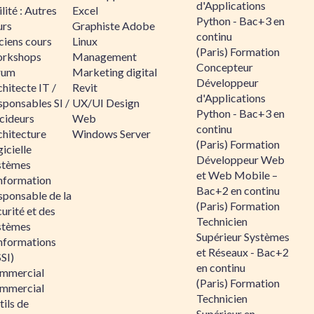
d'Applications
lité : Autres
Excel
Python - Bac+3 en
urs
Graphiste Adobe
continu
ciens cours
Linux
(Paris) Formation
rkshops
Management
Concepteur
rum
Marketing digital
Développeur
hitecte IT /
Revit
d'Applications
sponsables SI /
UX/UI Design
Python - Bac+3 en
cideurs
Web
continu
chitecture
Windows Server
(Paris) Formation
icielle
Développeur Web
stèmes
et Web Mobile –
information
Bac+2 en continu
sponsable de la
(Paris) Formation
urité et des
Technicien
stèmes
Supérieur Systèmes
informations
et Réseaux - Bac+2
SI)
en continu
mmercial
(Paris) Formation
mmercial
Technicien
ils de
Supérieur en