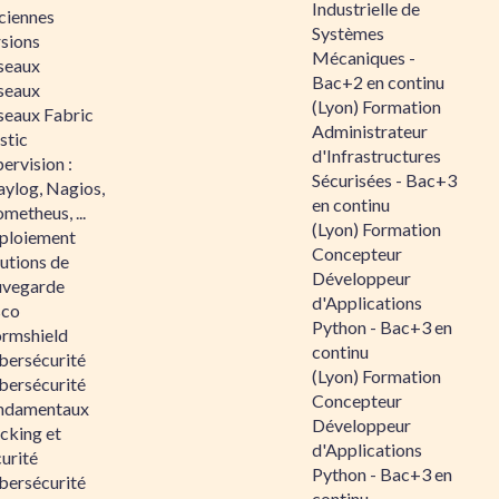
Industrielle de
ciennes
Systèmes
rsions
Mécaniques -
seaux
Bac+2 en continu
seaux
(Lyon) Formation
seaux Fabric
Administrateur
stic
d'Infrastructures
ervision :
Sécurisées - Bac+3
aylog, Nagios,
en continu
metheus, ...
(Lyon) Formation
ploiement
Concepteur
utions de
Développeur
uvegarde
d'Applications
sco
Python - Bac+3 en
ormshield
continu
bersécurité
(Lyon) Formation
bersécurité
Concepteur
ndamentaux
Développeur
cking et
d'Applications
urité
Python - Bac+3 en
bersécurité
continu