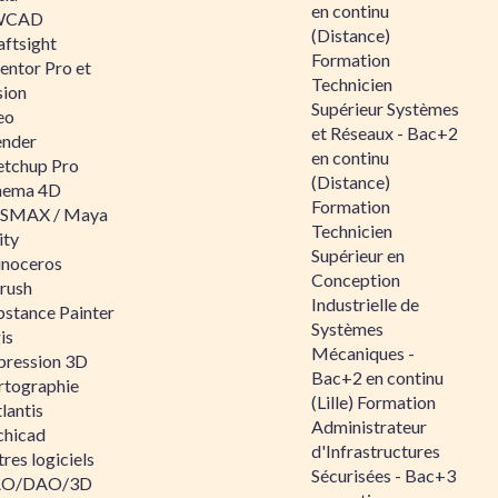
en continu
WCAD
(Distance)
aftsight
Formation
entor Pro et
Technicien
sion
Supérieur Systèmes
eo
et Réseaux - Bac+2
ender
en continu
etchup Pro
(Distance)
nema 4D
Formation
SMAX / Maya
Technicien
ity
Supérieur en
inoceros
Conception
rush
Industrielle de
bstance Painter
Systèmes
is
Mécaniques -
pression 3D
Bac+2 en continu
rtographie
(Lille) Formation
lantis
Administrateur
chicad
d'Infrastructures
res logiciels
Sécurisées - Bac+3
O/DAO/3D