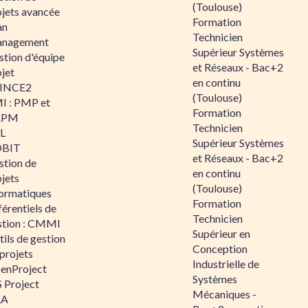
(Toulouse)
ojets avancée
Formation
an
Technicien
nagement
Supérieur Systèmes
stion d'équipe
et Réseaux - Bac+2
jet
en continu
INCE2
(Toulouse)
I : PMP et
Formation
APM
Technicien
IL
Supérieur Systèmes
BIT
et Réseaux - Bac+2
stion de
en continu
jets
(Toulouse)
formatiques
Formation
érentiels de
Technicien
stion : CMMI
Supérieur en
ils de gestion
Conception
projets
Industrielle de
enProject
Systèmes
 Project
Mécaniques -
RA