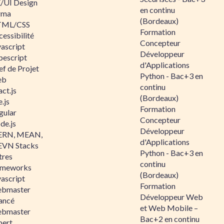
/UI Design
en continu
gma
(Bordeaux)
ML/CSS
Formation
essibilité
Concepteur
vascript
Développeur
pescript
d'Applications
ef de Projet
Python - Bac+3 en
eb
continu
ct.js
(Bordeaux)
.js
Formation
gular
Concepteur
de.js
Développeur
RN, MEAN,
d'Applications
VN Stacks
Python - Bac+3 en
tres
continu
ameworks
(Bordeaux)
vascript
Formation
bmaster
Développeur Web
ancé
et Web Mobile –
bmaster
Bac+2 en continu
pert