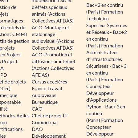
BIT
modélisation 3D et
Bac+2 en continu
stion de
d’effets spéciaux
(Paris) Formation
jets
animés (Actions
Technicien
formatiques
Collectives AFDAS)
Supérieur Systèmes
érentiels de
ACO-Montage et
et Réseaux - Bac+2
stion : CMMI
étalonnage
en continu
ils de gestion
audiovisuel (Actions
(Paris) Formation
projets
Collectives AFDAS)
Administrateur
enProject
ACO-Promotion et
d'Infrastructures
 Project
diffusion sur internet
Sécurisées - Bac+3
RA
(Actions Collectives
en continu
GPD
AFDAS)
(Paris) Formation
f de projets
Cursus accélérés
Concepteur
tier)
France Travail
Développeur
mérique
Audiovisuel
d'Applications
sponsable
Bureautique
Python - Bac+3 en
lité
CAO
continu
thodes Agiles
Chef de projet IT
(Paris) Formation
rum
Commercial
Concepteur
tifications
DAO
Développeur
les
Développement