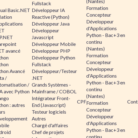
(Nantes)
Fullstack
Formation
sual Basic.NET
Développeur IA
Concepteur
éation
Reactive (Python)
Développeur
pplications
Développeur Java
d'Applications
ET
Développeur
Python - Bac+3 en
P.NET
Javascript
continu
arepoint
Développeur Mobile
(Nantes)
ET avancé
Développeur PHP
Formation
thon
Développeur Python
Concepteur
thon
Fullstack
Développeur
thon Avancé
Développeur/Testeur
d'Applications
ta /
.NET
Python - Bac+3 en
tomatisation /
Grands Systèmes -
continu
A avec Python
Mainframe / COBOL
(Nantes)
ango
Intégrateur Front-
CPF
Cont
Formation
hon : autres
End (Javascript)
Concepteur
urs
Testeur logiciels
Développeur
veloppement
Autres
d'Applications
bile
Chargé d'affaires
Python - Bac+3 en
droid
Chef de projets
continu