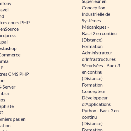
Supérieur en
mfony
Conception
ravel
Industrielle de
nd
Systèmes
tres cours PHP
Mécaniques -
enSource
Bac+2 en continu
rdpress
(Distance)
upal
Formation
estashop
Administrateur
Commerce
d'Infrastructures
omla
Sécurisées - Bac+3
IP
en continu
tres CMS PHP
(Distance)
pe
Formation
-Server
Concepteur
mbra
Développeur
ios
d'Applications
aphiste
Python - Bac+3 en
AO
continu
emiers pas en
(Distance)
éation
Formation