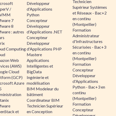
Technicien
crosoft
Développeur
Supérieur Systèmes
perV /
d'Applications
et Réseaux - Bac+2
CVMM
Python
en continu
ware 7
Concepteur
(Montpellier)
ware 8
Développeur
Formation
ware : autres
d'Applications .NET
Administrateur
urs
Concepteur
d'Infrastructures
rix
Développeur
Sécurisées - Bac+3
oud Computing
d'Applications PHP
en continu
oud
Mastere
(Montpellier)
azon Web
Applications
Formation
rvices (AWS)
Intelligentes et
Concepteur
ogle Cloud
BigData
Développeur
atform (GCP)
Ingénierie et
d'Applications
crosoft Azure
modélisation
Python - Bac+3 en
5
BIM Modeleur du
continu
ministration
bâtiment
(Montpellier)
tanix
Coordinateur BIM
Formation
ware
Technicien Supérieur
Concepteur
enStack et
en Conception
Développeur