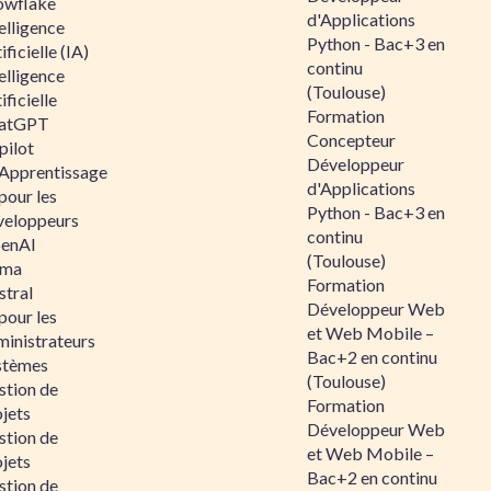
owflake
d'Applications
elligence
Python - Bac+3 en
ificielle (IA)
continu
elligence
(Toulouse)
ificielle
Formation
atGPT
Concepteur
pilot
Développeur
 Apprentissage
d'Applications
pour les
Python - Bac+3 en
veloppeurs
continu
enAI
(Toulouse)
ama
Formation
stral
Développeur Web
pour les
et Web Mobile –
ministrateurs
Bac+2 en continu
stèmes
(Toulouse)
stion de
Formation
jets
Développeur Web
stion de
et Web Mobile –
jets
Bac+2 en continu
stion de