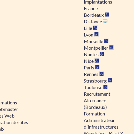
Implantations
France
Bordeaux
Distance
Lille
Lyon
Marseille
Montpellier
Nantes
Nice
Paris
Rennes
Strasbourg
Toulouse
Recrutement
Alternance
rmations
(Bordeaux)
bmaster
Formation
tes Web
Administrateur
ation de sites
d'Infrastructures
eb
Sécurisées - Bac+3