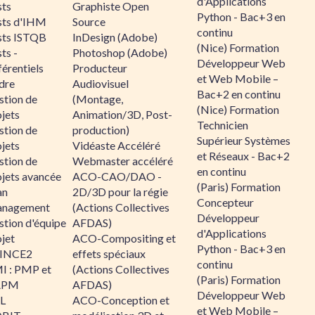
d'Applications
sts
Graphiste Open
Python - Bac+3 en
sts d'IHM
Source
continu
sts ISTQB
InDesign (Adobe)
(Nice) Formation
ts -
Photoshop (Adobe)
Développeur Web
érentiels
Producteur
et Web Mobile –
dre
Audiovisuel
Bac+2 en continu
stion de
(Montage,
(Nice) Formation
jets
Animation/3D, Post-
Technicien
stion de
production)
Supérieur Systèmes
jets
Vidéaste Accéléré
et Réseaux - Bac+2
stion de
Webmaster accéléré
en continu
ojets avancée
ACO-CAO/DAO -
(Paris) Formation
an
2D/3D pour la régie
Concepteur
nagement
(Actions Collectives
Développeur
stion d'équipe
AFDAS)
d'Applications
jet
ACO-Compositing et
Python - Bac+3 en
INCE2
effets spéciaux
continu
I : PMP et
(Actions Collectives
(Paris) Formation
APM
AFDAS)
Développeur Web
IL
ACO-Conception et
et Web Mobile –