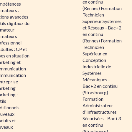
en continu
mpétences
(Rennes) Formation
rmateurs :
Technicien
tions avancées
Supérieur Systèmes
ils digitaux du
et Réseaux - Bac+2
rmateur
en continu
rmateurs
(Rennes) Formation
ofessionnel
Technicien
dultes : CP et
Supérieur en
es en situation
Conception
rketing et
Industrielle de
mmunication
Systèmes
mmunication
Mécaniques -
ntreprise
Bac+2 en continu
rketing
(Strasbourg)
rketing :
Formation
ils
Administrateur
ditionnels
d'Infrastructures
uveaux
Sécurisées - Bac+3
duits et
en continu
uveaux
(Strasbourg)