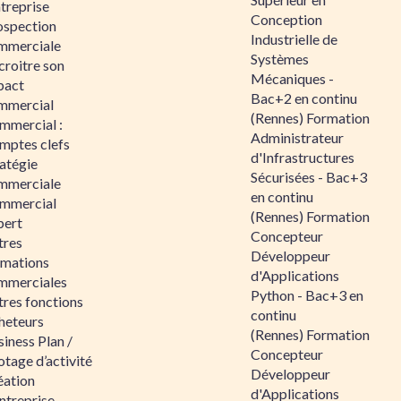
ntreprise
Conception
ospection
Industrielle de
mmerciale
Systèmes
croitre son
Mécaniques -
pact
Bac+2 en continu
mmercial
(Rennes) Formation
mmercial :
Administrateur
mptes clefs
d'Infrastructures
atégie
Sécurisées - Bac+3
mmerciale
en continu
mmercial
(Rennes) Formation
pert
Concepteur
tres
Développeur
rmations
d'Applications
mmerciales
Python - Bac+3 en
tres fonctions
continu
heteurs
(Rennes) Formation
iness Plan /
Concepteur
otage d’activité
Développeur
éation
d'Applications
ntreprise