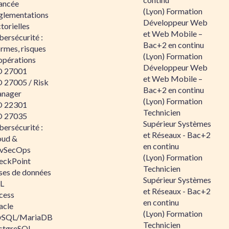
ancée
(Lyon) Formation
glementations
Développeur Web
torielles
et Web Mobile –
ersécurité :
Bac+2 en continu
rmes, risques
(Lyon) Formation
opérations
Développeur Web
O 27001
et Web Mobile –
O 27005 / Risk
Bac+2 en continu
nager
(Lyon) Formation
O 22301
Technicien
O 27035
Supérieur Systèmes
ersécurité :
et Réseaux - Bac+2
oud &
en continu
vSecOps
(Lyon) Formation
eckPoint
Technicien
ses de données
Supérieur Systèmes
L
et Réseaux - Bac+2
cess
en continu
acle
(Lyon) Formation
SQL/MariaDB
Technicien
stgreSQL