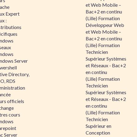
urs
et Web Mobile –
ache
Bac+2 en continu
nux Expert
(Lille) Formation
ux :
Développeur Web
tributions
et Web Mobile –
écifiques
Bac+2 en continu
ndows
(Lille) Formation
seaux
Technicien
ndows
Supérieur Systèmes
ndows Server
et Réseaux - Bac+2
wershell
en continu
ive Directory,
(Lille) Formation
O, RDS
Technicien
ministration
Supérieur Systèmes
ancée
et Réseaux - Bac+2
rs officiels
en continu
change
(Lille) Formation
tres cours
Technicien
ndows
Supérieur en
arepoint
Conception
nc Server