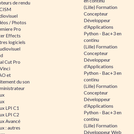
en continu
teurs de rendu
(Lille) Formation
CISM
Concepteur
diovisuel
Développeur
déos / Photos
d'Applications
emiere Pro
Python - Bac+3 en
er Effects
continu
res logiciels
(Lille) Formation
udiovisuel
Concepteur
id
Développeur
al Cut Pro
d'Applications
Vinci
Python - Bac+3 en
O et
continu
aitement du son
(Lille) Formation
ministrateur
Concepteur
nux
Développeur
nux
d'Applications
nux LPI C1
Python - Bac+3 en
nux LPI C2
continu
nux Avancé
(Lille) Formation
ux : autres
Développeur Web