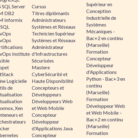
Supérieur en
 SQL Server
Cursus
Conception
M DB2
Titres diplômants
Industrielle de
M Informix
Administrateurs
Systèmes
SQL
Systèmes et Réseaux
Mécaniques -
vOps
Technicien Supérieur
Bac+2 en continu
vOps
Systèmes et Réseaux
(Marseille)
tifications
Administrateur
Formation
vOps Institute
d'Infrastructures
Concepteur
sible
Sécurisées
Développeur
ppet
Mastere
d'Applications
ltStack
CyberSécurité et
Python - Bac+3 en
ne Logicielle
Haute Disponibilité
continu
ils de
Concepteurs et
(Marseille)
tualisation
Développeurs
Formation
tualisation
Développeurs Web
Développeur Web
oxmox, Xen
et Web Mobile
et Web Mobile –
nteneurs et
Concepteur
Bac+2 en continu
chestrateurs
Développeur
(Marseille)
cker
d'Applications Java
Formation
bernetes
Concepteur