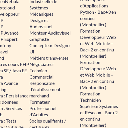
enNebula
Industrielle de
d'Applications
xtcloud
Systèmes
Python - Bac+3 en
veloppeur
Mécaniques
continu
HP
Design et
(Montpellier)
HP
Audiovisuel
Formation
P Avancé
Monteur Audiovisuel
Développeur Web
P Expert
Graphiste
et Web Mobile –
mfony
Concepteur Designer
Bac+2 en continu
ravel
UI
(Montpellier)
nd
Métiers transverses
Formation
tres cours PHP
Négociateur
Développeur Web
a SE / Java EE
Technico-
et Web Mobile –
va
Commercial
Bac+2 en continu
va Avancé
Responsable
(Montpellier)
ring
d'établissement
Formation
a : Persistance
marchand
Technicien
s données
Formateur
Supérieur Systèmes
a : Services
Professionnel
et Réseaux - Bac+2
b
d'Adultes
en continu
a : Tests
Socles qualifiants /
(Montpellier)
a : Outils de
certifiants