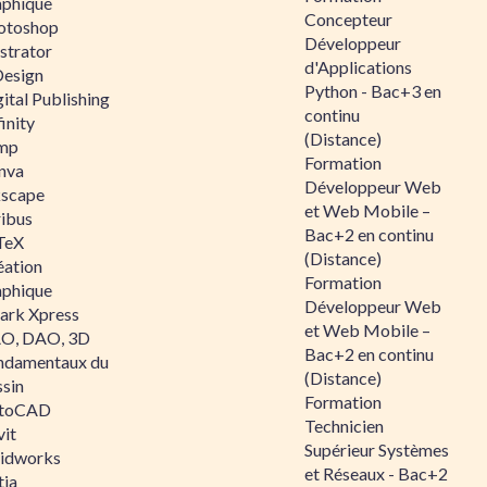
aphique
Concepteur
otoshop
Développeur
ustrator
d'Applications
Design
Python - Bac+3 en
ital Publishing
continu
inity
(Distance)
mp
Formation
nva
Développeur Web
kscape
et Web Mobile –
ribus
Bac+2 en continu
TeX
(Distance)
éation
Formation
aphique
Développeur Web
ark Xpress
et Web Mobile –
O, DAO, 3D
Bac+2 en continu
ndamentaux du
(Distance)
ssin
Formation
toCAD
Technicien
vit
Supérieur Systèmes
lidworks
et Réseaux - Bac+2
tia