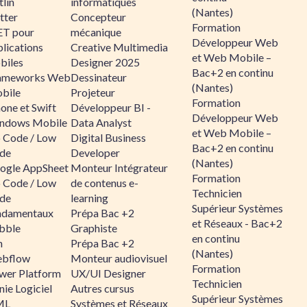
lin
informatiques
(Nantes)
tter
Concepteur
Formation
ET pour
mécanique
Développeur Web
lications
Creative Multimedia
et Web Mobile –
biles
Designer 2025
Bac+2 en continu
ameworks Web
Dessinateur
(Nantes)
bile
Projeteur
Formation
one et Swift
Développeur BI -
Développeur Web
ndows Mobile
Data Analyst
et Web Mobile –
 Code / Low
Digital Business
Bac+2 en continu
de
Developer
(Nantes)
ogle AppSheet
Monteur Intégrateur
Formation
 Code / Low
de contenus e-
Technicien
de
learning
Supérieur Systèmes
ndamentaux
Prépa Bac +2
et Réseaux - Bac+2
bble
Graphiste
en continu
n
Prépa Bac +2
(Nantes)
bflow
Monteur audiovisuel
Formation
wer Platform
UX/UI Designer
Technicien
ie Logiciel
Autres cursus
Supérieur Systèmes
ML
Systèmes et Réseaux