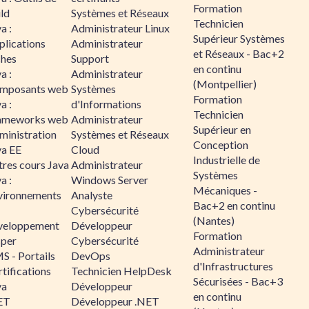
Formation
ld
Systèmes et Réseaux
Technicien
a :
Administrateur Linux
Supérieur Systèmes
plications
Administrateur
et Réseaux - Bac+2
ches
Support
en continu
a :
Administrateur
(Montpellier)
mposants web
Systèmes
Formation
a :
d'Informations
Technicien
ameworks web
Administrateur
Supérieur en
ministration
Systèmes et Réseaux
Conception
va EE
Cloud
Industrielle de
tres cours Java
Administrateur
Systèmes
a :
Windows Server
Mécaniques -
vironnements
Analyste
Bac+2 en continu
Cybersécurité
(Nantes)
veloppement
Développeur
Formation
sper
Cybersécurité
Administrateur
S - Portails
DevOps
d'Infrastructures
tifications
Technicien HelpDesk
Sécurisées - Bac+3
va
Développeur
en continu
ET
Développeur .NET