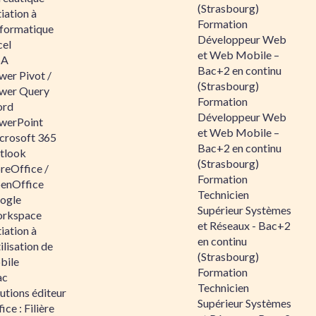
(Strasbourg)
tiation à
Formation
nformatique
Développeur Web
cel
et Web Mobile –
BA
Bac+2 en continu
wer Pivot /
(Strasbourg)
wer Query
Formation
rd
Développeur Web
werPoint
et Web Mobile –
crosoft 365
Bac+2 en continu
tlook
(Strasbourg)
reOffice /
Formation
enOffice
Technicien
ogle
Supérieur Systèmes
rkspace
et Réseaux - Bac+2
tiation à
en continu
tilisation de
(Strasbourg)
bile
Formation
ac
Technicien
utions éditeur
Supérieur Systèmes
ice : Filière