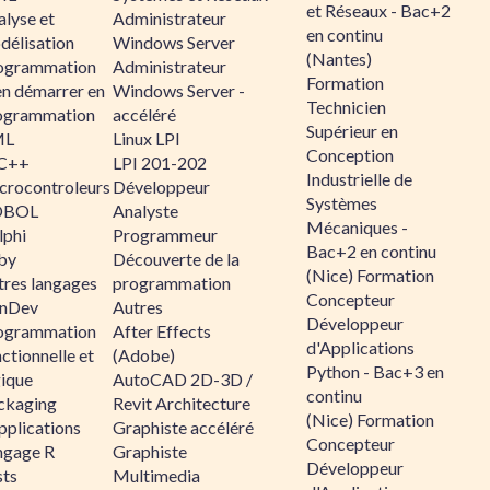
et Réseaux - Bac+2
alyse et
Administrateur
en continu
délisation
Windows Server
(Nantes)
ogrammation
Administrateur
Formation
en démarrer en
Windows Server -
Technicien
ogrammation
accéléré
Supérieur en
ML
Linux LPI
Conception
C++
LPI 201-202
Industrielle de
crocontroleurs
Développeur
Systèmes
OBOL
Analyste
Mécaniques -
lphi
Programmeur
Bac+2 en continu
by
Découverte de la
(Nice) Formation
tres langages
programmation
Concepteur
nDev
Autres
Développeur
ogrammation
After Effects
d'Applications
ctionnelle et
(Adobe)
Python - Bac+3 en
gique
AutoCAD 2D-3D /
continu
ckaging
Revit Architecture
(Nice) Formation
pplications
Graphiste accéléré
Concepteur
ngage R
Graphiste
Développeur
sts
Multimedia