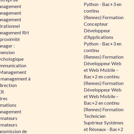
Python - Bac+3 en
nagement
continu
nagement
(Rennes) Formation
nagement
Concepteur
érationnel
Développeur
nagement RH
d'Applications
 proximité
Python - Bac+3 en
nager :
continu
mension
(Rennes) Formation
ychologique
Développeur Web
mmunication
et Web Mobile –
 Management
Bac+2 en continu
 management à
(Rennes) Formation
direction
Développeur Web
KR
et Web Mobile –
tres
Bac+2 en continu
rmations
(Rennes) Formation
nagement
Technicien
rmateurs
Supérieur Systèmes
rmateurs
et Réseaux - Bac+2
ansmission de