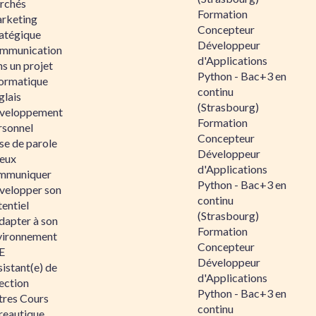
rchés
Formation
rketing
Concepteur
ratégique
Développeur
mmunication
d'Applications
s un projet
Python - Bac+3 en
formatique
continu
glais
(Strasbourg)
veloppement
Formation
rsonnel
Concepteur
se de parole
Développeur
eux
d'Applications
mmuniquer
Python - Bac+3 en
velopper son
continu
entiel
(Strasbourg)
dapter à son
Formation
vironnement
Concepteur
E
Développeur
istant(e) de
d'Applications
ection
Python - Bac+3 en
tres Cours
continu
reautique