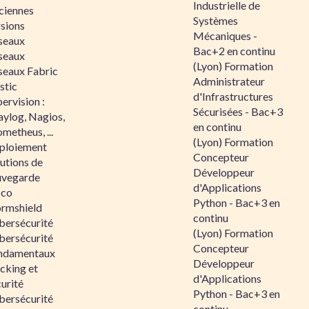
Industrielle de
ciennes
Systèmes
rsions
Mécaniques -
seaux
Bac+2 en continu
seaux
(Lyon) Formation
seaux Fabric
Administrateur
stic
d'Infrastructures
ervision :
Sécurisées - Bac+3
aylog, Nagios,
en continu
metheus, ...
(Lyon) Formation
ploiement
Concepteur
utions de
Développeur
uvegarde
d'Applications
sco
Python - Bac+3 en
ormshield
continu
bersécurité
(Lyon) Formation
bersécurité
Concepteur
ndamentaux
Développeur
cking et
d'Applications
urité
Python - Bac+3 en
bersécurité
continu