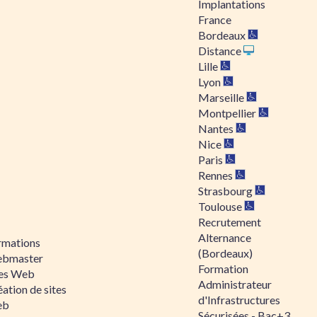
Implantations
France
Bordeaux
Distance
Lille
Lyon
Marseille
Montpellier
Nantes
Nice
Paris
Rennes
Strasbourg
Toulouse
Recrutement
Alternance
rmations
(Bordeaux)
bmaster
Formation
tes Web
Administrateur
ation de sites
d'Infrastructures
eb
Sécurisées - Bac+3