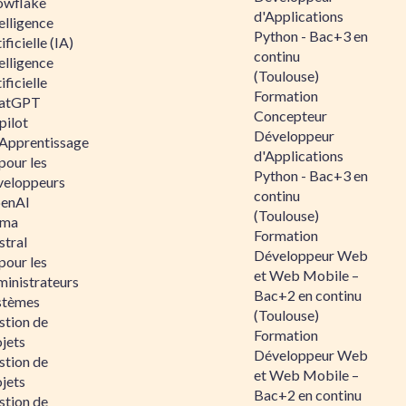
owflake
d'Applications
elligence
Python - Bac+3 en
ificielle (IA)
continu
elligence
(Toulouse)
ificielle
Formation
atGPT
Concepteur
pilot
Développeur
 Apprentissage
d'Applications
pour les
Python - Bac+3 en
veloppeurs
continu
enAI
(Toulouse)
ama
Formation
stral
Développeur Web
pour les
et Web Mobile –
ministrateurs
Bac+2 en continu
stèmes
(Toulouse)
stion de
Formation
jets
Développeur Web
stion de
et Web Mobile –
jets
Bac+2 en continu
stion de