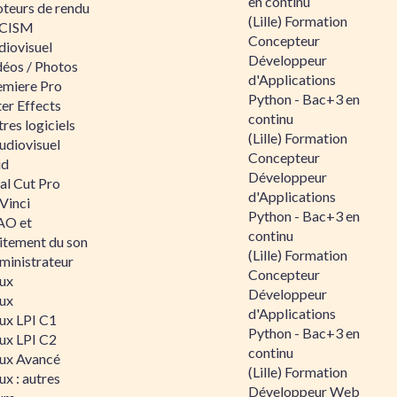
en continu
teurs de rendu
(Lille) Formation
CISM
Concepteur
diovisuel
Développeur
déos / Photos
d'Applications
emiere Pro
Python - Bac+3 en
er Effects
continu
res logiciels
(Lille) Formation
udiovisuel
Concepteur
id
Développeur
al Cut Pro
d'Applications
Vinci
Python - Bac+3 en
O et
continu
aitement du son
(Lille) Formation
ministrateur
Concepteur
nux
Développeur
nux
d'Applications
nux LPI C1
Python - Bac+3 en
nux LPI C2
continu
nux Avancé
(Lille) Formation
ux : autres
Développeur Web