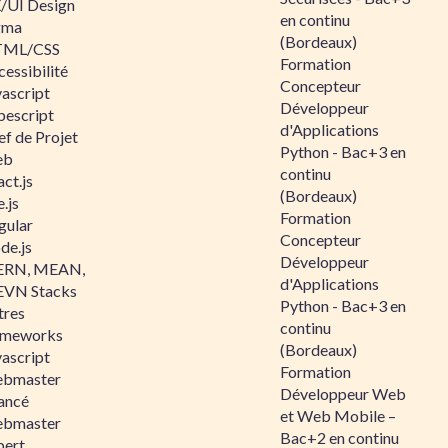
/UI Design
en continu
gma
(Bordeaux)
ML/CSS
Formation
essibilité
Concepteur
vascript
Développeur
pescript
d'Applications
ef de Projet
Python - Bac+3 en
eb
continu
ct.js
(Bordeaux)
.js
Formation
gular
Concepteur
de.js
Développeur
RN, MEAN,
d'Applications
VN Stacks
Python - Bac+3 en
tres
continu
ameworks
(Bordeaux)
vascript
Formation
bmaster
Développeur Web
ancé
et Web Mobile –
bmaster
Bac+2 en continu
pert