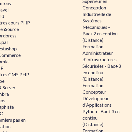
Supérieur en
mfony
Conception
ravel
Industrielle de
nd
Systèmes
tres cours PHP
Mécaniques -
enSource
Bac+2 en continu
rdpress
(Distance)
upal
Formation
estashop
Administrateur
Commerce
d'Infrastructures
omla
Sécurisées - Bac+3
IP
en continu
tres CMS PHP
(Distance)
pe
Formation
-Server
Concepteur
mbra
Développeur
ios
d'Applications
aphiste
Python - Bac+3 en
AO
continu
emiers pas en
(Distance)
éation
Formation