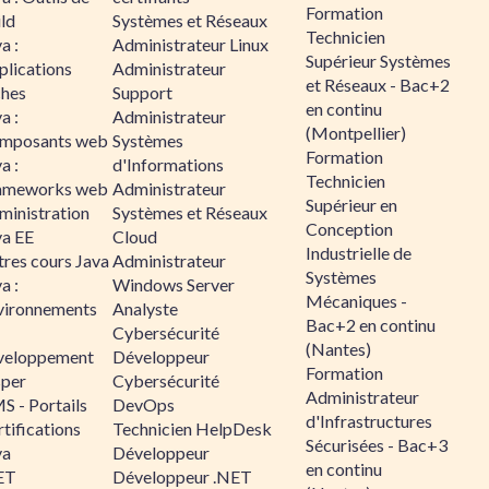
Formation
ld
Systèmes et Réseaux
Technicien
a :
Administrateur Linux
Supérieur Systèmes
plications
Administrateur
et Réseaux - Bac+2
ches
Support
en continu
a :
Administrateur
(Montpellier)
mposants web
Systèmes
Formation
a :
d'Informations
Technicien
ameworks web
Administrateur
Supérieur en
ministration
Systèmes et Réseaux
Conception
va EE
Cloud
Industrielle de
tres cours Java
Administrateur
Systèmes
a :
Windows Server
Mécaniques -
vironnements
Analyste
Bac+2 en continu
Cybersécurité
(Nantes)
veloppement
Développeur
Formation
sper
Cybersécurité
Administrateur
S - Portails
DevOps
d'Infrastructures
tifications
Technicien HelpDesk
Sécurisées - Bac+3
va
Développeur
en continu
ET
Développeur .NET