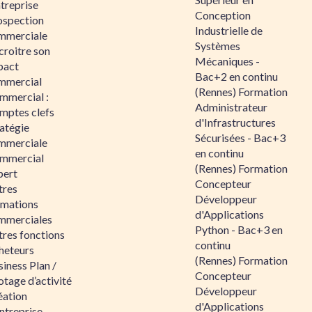
ntreprise
Conception
ospection
Industrielle de
mmerciale
Systèmes
croitre son
Mécaniques -
pact
Bac+2 en continu
mmercial
(Rennes) Formation
mmercial :
Administrateur
mptes clefs
d'Infrastructures
atégie
Sécurisées - Bac+3
mmerciale
en continu
mmercial
(Rennes) Formation
pert
Concepteur
tres
Développeur
rmations
d'Applications
mmerciales
Python - Bac+3 en
tres fonctions
continu
heteurs
(Rennes) Formation
iness Plan /
Concepteur
otage d’activité
Développeur
éation
d'Applications
ntreprise