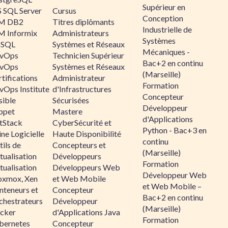
Supérieur en
 SQL Server
Cursus
Conception
M DB2
Titres diplômants
Industrielle de
M Informix
Administrateurs
Systèmes
SQL
Systèmes et Réseaux
Mécaniques -
vOps
Technicien Supérieur
Bac+2 en continu
vOps
Systèmes et Réseaux
(Marseille)
tifications
Administrateur
Formation
vOps Institute
d'Infrastructures
Concepteur
sible
Sécurisées
Développeur
ppet
Mastere
d'Applications
ltStack
CyberSécurité et
Python - Bac+3 en
ne Logicielle
Haute Disponibilité
continu
ils de
Concepteurs et
(Marseille)
tualisation
Développeurs
Formation
tualisation
Développeurs Web
Développeur Web
oxmox, Xen
et Web Mobile
et Web Mobile –
nteneurs et
Concepteur
Bac+2 en continu
chestrateurs
Développeur
(Marseille)
cker
d'Applications Java
Formation
bernetes
Concepteur