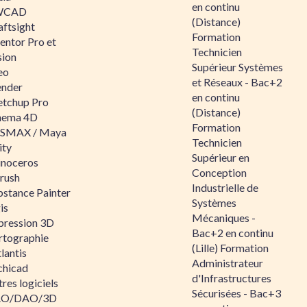
en continu
WCAD
(Distance)
aftsight
Formation
entor Pro et
Technicien
sion
Supérieur Systèmes
eo
et Réseaux - Bac+2
ender
en continu
etchup Pro
(Distance)
nema 4D
Formation
SMAX / Maya
Technicien
ity
Supérieur en
inoceros
Conception
rush
Industrielle de
bstance Painter
Systèmes
is
Mécaniques -
pression 3D
Bac+2 en continu
rtographie
(Lille) Formation
lantis
Administrateur
chicad
d'Infrastructures
res logiciels
Sécurisées - Bac+3
O/DAO/3D