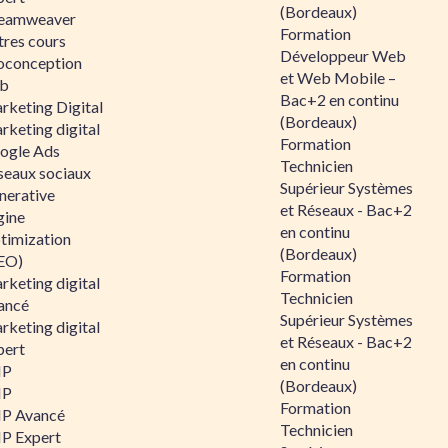
(Bordeaux)
eamweaver
Formation
tres cours
Développeur Web
oconception
et Web Mobile –
b
Bac+2 en continu
rketing Digital
(Bordeaux)
rketing digital
Formation
ogle Ads
Technicien
seaux sociaux
Supérieur Systèmes
nerative
et Réseaux - Bac+2
gine
en continu
timization
(Bordeaux)
EO)
Formation
rketing digital
Technicien
ancé
Supérieur Systèmes
rketing digital
et Réseaux - Bac+2
pert
en continu
HP
(Bordeaux)
HP
Formation
P Avancé
Technicien
P Expert