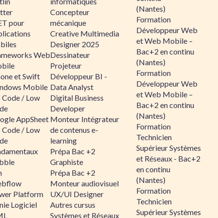
lin
informatiques
(Nantes)
tter
Concepteur
Formation
ET pour
mécanique
Développeur Web
lications
Creative Multimedia
et Web Mobile –
biles
Designer 2025
Bac+2 en continu
ameworks Web
Dessinateur
(Nantes)
bile
Projeteur
Formation
one et Swift
Développeur BI -
Développeur Web
ndows Mobile
Data Analyst
et Web Mobile –
 Code / Low
Digital Business
Bac+2 en continu
de
Developer
(Nantes)
ogle AppSheet
Monteur Intégrateur
Formation
 Code / Low
de contenus e-
Technicien
de
learning
Supérieur Systèmes
ndamentaux
Prépa Bac +2
et Réseaux - Bac+2
bble
Graphiste
en continu
n
Prépa Bac +2
(Nantes)
bflow
Monteur audiovisuel
Formation
wer Platform
UX/UI Designer
Technicien
ie Logiciel
Autres cursus
Supérieur Systèmes
ML
Systèmes et Réseaux