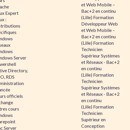
urs
et Web Mobile –
ache
Bac+2 en continu
nux Expert
(Lille) Formation
ux :
Développeur Web
tributions
et Web Mobile –
écifiques
Bac+2 en continu
ndows
(Lille) Formation
seaux
Technicien
ndows
Supérieur Systèmes
ndows Server
et Réseaux - Bac+2
wershell
en continu
ive Directory,
(Lille) Formation
O, RDS
Technicien
ministration
Supérieur Systèmes
ancée
et Réseaux - Bac+2
rs officiels
en continu
change
(Lille) Formation
tres cours
Technicien
ndows
Supérieur en
arepoint
Conception
nc Server