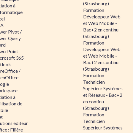
(Strasbourg)
tiation à
Formation
nformatique
Développeur Web
cel
et Web Mobile –
BA
Bac+2 en continu
wer Pivot /
(Strasbourg)
wer Query
Formation
rd
Développeur Web
werPoint
et Web Mobile –
crosoft 365
Bac+2 en continu
tlook
(Strasbourg)
reOffice /
Formation
enOffice
Technicien
ogle
Supérieur Systèmes
rkspace
et Réseaux - Bac+2
tiation à
en continu
tilisation de
(Strasbourg)
bile
Formation
ac
Technicien
utions éditeur
Supérieur Systèmes
ice : Filière