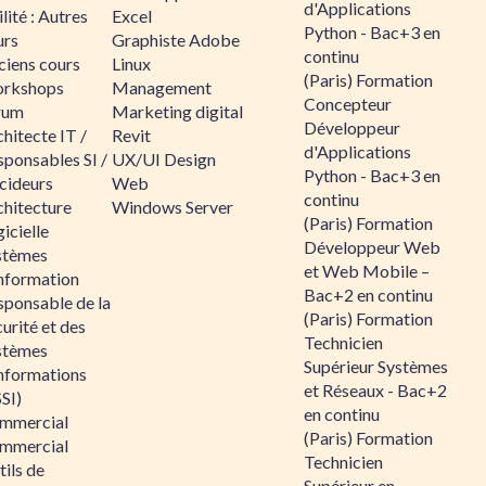
d'Applications
lité : Autres
Excel
Python - Bac+3 en
urs
Graphiste Adobe
continu
ciens cours
Linux
(Paris) Formation
rkshops
Management
Concepteur
rum
Marketing digital
Développeur
hitecte IT /
Revit
d'Applications
sponsables SI /
UX/UI Design
Python - Bac+3 en
cideurs
Web
continu
chitecture
Windows Server
(Paris) Formation
icielle
Développeur Web
stèmes
et Web Mobile –
information
Bac+2 en continu
sponsable de la
(Paris) Formation
urité et des
Technicien
stèmes
Supérieur Systèmes
informations
et Réseaux - Bac+2
SI)
en continu
mmercial
(Paris) Formation
mmercial
Technicien
ils de
Supérieur en