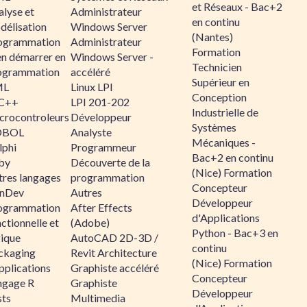
et Réseaux - Bac+2
alyse et
Administrateur
en continu
délisation
Windows Server
(Nantes)
ogrammation
Administrateur
Formation
en démarrer en
Windows Server -
Technicien
ogrammation
accéléré
Supérieur en
ML
Linux LPI
Conception
C++
LPI 201-202
Industrielle de
crocontroleurs
Développeur
Systèmes
OBOL
Analyste
Mécaniques -
lphi
Programmeur
Bac+2 en continu
by
Découverte de la
(Nice) Formation
tres langages
programmation
Concepteur
nDev
Autres
Développeur
ogrammation
After Effects
d'Applications
ctionnelle et
(Adobe)
Python - Bac+3 en
gique
AutoCAD 2D-3D /
continu
ckaging
Revit Architecture
(Nice) Formation
pplications
Graphiste accéléré
Concepteur
ngage R
Graphiste
Développeur
sts
Multimedia