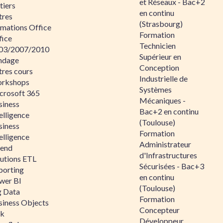
et Réseaux - Bac+2
tiers
en continu
tres
(Strasbourg)
rmations Office
Formation
fice
Technicien
03/2007/2010
Supérieur en
ndage
Conception
tres cours
Industrielle de
rkshops
Systèmes
crosoft 365
Mécaniques -
siness
Bac+2 en continu
elligence
(Toulouse)
siness
Formation
elligence
Administrateur
lend
d'Infrastructures
lutions ETL
Sécurisées - Bac+3
porting
en continu
wer BI
(Toulouse)
g Data
Formation
siness Objects
Concepteur
ik
Développeur