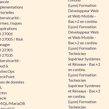
ancée
(Lyon) Formation
glementations
Développeur Web
torielles
et Web Mobile –
ersécurité :
Bac+2 en continu
rmes, risques
(Lyon) Formation
opérations
Développeur Web
O 27001
et Web Mobile –
O 27005 / Risk
Bac+2 en continu
nager
(Lyon) Formation
O 22301
Technicien
O 27035
Supérieur Systèmes
ersécurité :
et Réseaux - Bac+2
oud &
en continu
vSecOps
(Lyon) Formation
eckPoint
Technicien
ses de données
Supérieur Systèmes
L
et Réseaux - Bac+2
cess
en continu
acle
(Lyon) Formation
SQL/MariaDB
Technicien
stgreSQL