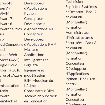
Technicien
crosoft
Développeur
Supérieur Systèmes
perV /
d'Applications
et Réseaux - Bac+2
CVMM
Python
en continu
ware 7
Concepteur
(Montpellier)
ware 8
Développeur
Formation
ware : autres
d'Applications .NET
Administrateur
urs
Concepteur
d'Infrastructures
rix
Développeur
Sécurisées - Bac+3
oud Computing
d'Applications PHP
en continu
oud
Mastere
(Montpellier)
azon Web
Applications
Formation
rvices (AWS)
Intelligentes et
Concepteur
ogle Cloud
BigData
Développeur
atform (GCP)
Ingénierie et
d'Applications
crosoft Azure
modélisation
Python - Bac+3 en
5
BIM Modeleur du
continu
ministration
bâtiment
(Montpellier)
tanix
Coordinateur BIM
Formation
ware
Technicien Supérieur
Concepteur
enStack et
en Conception
Développeur