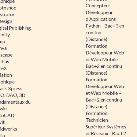
aphique
Concepteur
otoshop
Développeur
ustrator
d'Applications
Design
Python - Bac+3 en
ital Publishing
continu
inity
(Distance)
mp
Formation
nva
Développeur Web
kscape
et Web Mobile –
ribus
Bac+2 en continu
TeX
(Distance)
éation
Formation
aphique
Développeur Web
ark Xpress
et Web Mobile –
O, DAO, 3D
Bac+2 en continu
ndamentaux du
(Distance)
ssin
Formation
toCAD
Technicien
vit
Supérieur Systèmes
lidworks
et Réseaux - Bac+2
tia