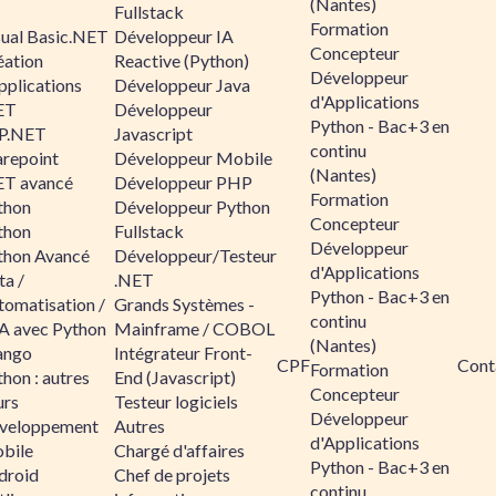
(Nantes)
Fullstack
Formation
sual Basic.NET
Développeur IA
Concepteur
éation
Reactive (Python)
Développeur
pplications
Développeur Java
d'Applications
ET
Développeur
Python - Bac+3 en
P.NET
Javascript
continu
arepoint
Développeur Mobile
(Nantes)
ET avancé
Développeur PHP
Formation
thon
Développeur Python
Concepteur
thon
Fullstack
Développeur
thon Avancé
Développeur/Testeur
d'Applications
ta /
.NET
Python - Bac+3 en
tomatisation /
Grands Systèmes -
continu
A avec Python
Mainframe / COBOL
(Nantes)
ango
Intégrateur Front-
CPF
Cont
Formation
hon : autres
End (Javascript)
Concepteur
urs
Testeur logiciels
Développeur
veloppement
Autres
d'Applications
bile
Chargé d'affaires
Python - Bac+3 en
droid
Chef de projets
continu