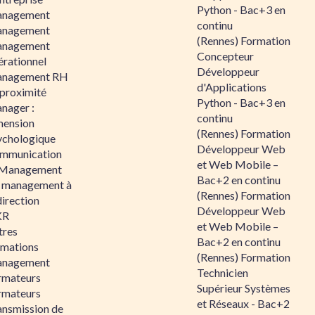
Python - Bac+3 en
nagement
continu
nagement
(Rennes) Formation
nagement
Concepteur
érationnel
Développeur
nagement RH
d'Applications
 proximité
Python - Bac+3 en
nager :
continu
mension
(Rennes) Formation
ychologique
Développeur Web
mmunication
et Web Mobile –
 Management
Bac+2 en continu
 management à
(Rennes) Formation
direction
Développeur Web
KR
et Web Mobile –
tres
Bac+2 en continu
rmations
(Rennes) Formation
nagement
Technicien
rmateurs
Supérieur Systèmes
rmateurs
et Réseaux - Bac+2
ansmission de