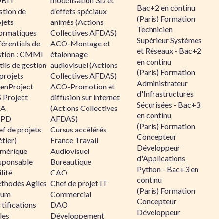
BIT
modélisation 3D et
Bac+2 en continu
stion de
d’effets spéciaux
(Paris) Formation
jets
animés (Actions
Technicien
formatiques
Collectives AFDAS)
Supérieur Systèmes
érentiels de
ACO-Montage et
et Réseaux - Bac+2
stion : CMMI
étalonnage
en continu
ils de gestion
audiovisuel (Actions
(Paris) Formation
projets
Collectives AFDAS)
Administrateur
enProject
ACO-Promotion et
d'Infrastructures
 Project
diffusion sur internet
Sécurisées - Bac+3
RA
(Actions Collectives
en continu
GPD
AFDAS)
(Paris) Formation
f de projets
Cursus accélérés
Concepteur
tier)
France Travail
Développeur
mérique
Audiovisuel
d'Applications
sponsable
Bureautique
Python - Bac+3 en
lité
CAO
continu
thodes Agiles
Chef de projet IT
(Paris) Formation
rum
Commercial
Concepteur
tifications
DAO
Développeur
les
Développement