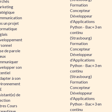
rchés
Formation
rketing
Concepteur
ratégique
Développeur
mmunication
d'Applications
s un projet
Python - Bac+3 en
formatique
continu
glais
(Strasbourg)
veloppement
Formation
rsonnel
Concepteur
se de parole
Développeur
eux
d'Applications
mmuniquer
Python - Bac+3 en
velopper son
continu
entiel
(Strasbourg)
dapter à son
Formation
vironnement
Concepteur
E
Développeur
istant(e) de
d'Applications
ection
Python - Bac+3 en
tres Cours
continu
reautique