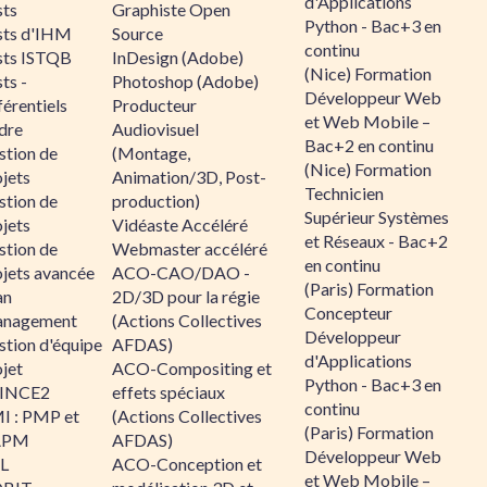
d'Applications
sts
Graphiste Open
Python - Bac+3 en
sts d'IHM
Source
continu
sts ISTQB
InDesign (Adobe)
(Nice) Formation
ts -
Photoshop (Adobe)
Développeur Web
érentiels
Producteur
et Web Mobile –
dre
Audiovisuel
Bac+2 en continu
stion de
(Montage,
(Nice) Formation
jets
Animation/3D, Post-
Technicien
stion de
production)
Supérieur Systèmes
jets
Vidéaste Accéléré
et Réseaux - Bac+2
stion de
Webmaster accéléré
en continu
ojets avancée
ACO-CAO/DAO -
(Paris) Formation
an
2D/3D pour la régie
Concepteur
nagement
(Actions Collectives
Développeur
stion d'équipe
AFDAS)
d'Applications
jet
ACO-Compositing et
Python - Bac+3 en
INCE2
effets spéciaux
continu
I : PMP et
(Actions Collectives
(Paris) Formation
APM
AFDAS)
Développeur Web
IL
ACO-Conception et
et Web Mobile –