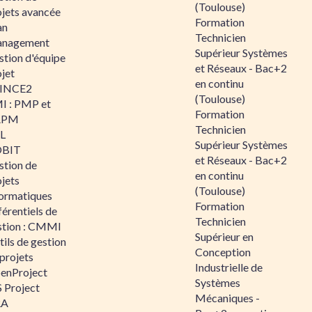
(Toulouse)
ojets avancée
Formation
an
Technicien
nagement
Supérieur Systèmes
stion d'équipe
et Réseaux - Bac+2
jet
en continu
INCE2
(Toulouse)
I : PMP et
Formation
APM
Technicien
IL
Supérieur Systèmes
BIT
et Réseaux - Bac+2
stion de
en continu
jets
(Toulouse)
formatiques
Formation
érentiels de
Technicien
stion : CMMI
Supérieur en
ils de gestion
Conception
projets
Industrielle de
enProject
Systèmes
 Project
Mécaniques -
RA