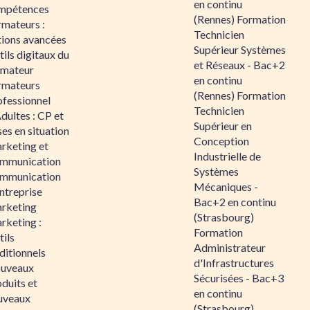
en continu
mpétences
(Rennes) Formation
rmateurs :
Technicien
tions avancées
Supérieur Systèmes
ils digitaux du
et Réseaux - Bac+2
rmateur
en continu
rmateurs
(Rennes) Formation
ofessionnel
Technicien
dultes : CP et
Supérieur en
es en situation
Conception
rketing et
Industrielle de
mmunication
Systèmes
mmunication
Mécaniques -
ntreprise
Bac+2 en continu
rketing
(Strasbourg)
rketing :
Formation
ils
Administrateur
ditionnels
d'Infrastructures
uveaux
Sécurisées - Bac+3
duits et
en continu
uveaux
(Strasbourg)