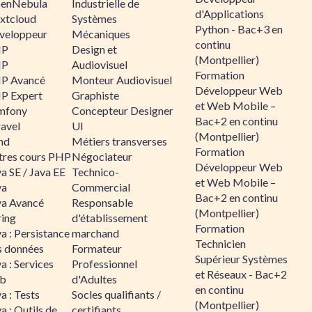
enNebula
Industrielle de
d'Applications
xtcloud
Systèmes
Python - Bac+3 en
veloppeur
Mécaniques
continu
HP
Design et
(Montpellier)
HP
Audiovisuel
Formation
P Avancé
Monteur Audiovisuel
Développeur Web
P Expert
Graphiste
et Web Mobile –
mfony
Concepteur Designer
Bac+2 en continu
ravel
UI
(Montpellier)
nd
Métiers transverses
Formation
tres cours PHP
Négociateur
Développeur Web
a SE / Java EE
Technico-
et Web Mobile –
va
Commercial
Bac+2 en continu
va Avancé
Responsable
(Montpellier)
ring
d'établissement
Formation
a : Persistance
marchand
Technicien
s données
Formateur
Supérieur Systèmes
a : Services
Professionnel
et Réseaux - Bac+2
b
d'Adultes
en continu
a : Tests
Socles qualifiants /
(Montpellier)
a : Outils de
certifiants